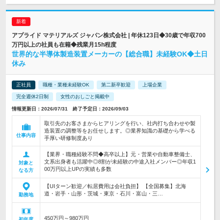
アプライド マテリアルズ ジャパン株式会社 | 年休123日◆30歳で年収700
万円以上の社員も在籍◆残業月15h程度
世界的な半導体製造装置メーカーの【総合職】未経験OK◆土日
休み
正社員
職種・業種未経験OK
第二新卒歓迎
上場企業
完全週休2日制
女性のおしごと掲載中
情報更新日：2026/07/31 終了予定日：2026/09/03
取引先のお客さまからヒアリングを行い、社内打ち合わせや製
造装置の調整等をお任せします。◎業界知識の基礎から学べる
仕事内容
手厚い研修制度あり
【業界・職種経験不問◆高卒以上】元・営業や自動車整備士、
文系出身者も活躍中◎8割が未経験の中途入社メンバー◎年収1
対象と
00万円以上UPの実績も多数
なる方
【UIターン歓迎／転居費用は会社負担】 【全国募集】北海
道・岩手・山形・茨城・東京・石川・富山・三…
勤務地
450万円～980万円
初年度