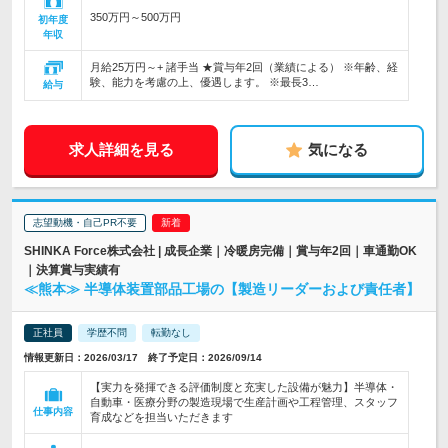
350万円～500万円
初年度
年収
月給25万円～+ 諸手当 ★賞与年2回（業績による） ※年齢、経
験、能力を考慮の上、優遇します。 ※最長3…
給与
求人詳細を見る
気になる
志望動機・自己PR不要
SHINKA Force株式会社 | 成長企業｜冷暖房完備｜賞与年2回｜車通勤OK
｜決算賞与実績有
≪熊本≫ 半導体装置部品工場の【製造リーダーおよび責任者】
正社員
学歴不問
転勤なし
情報更新日：2026/03/17 終了予定日：2026/09/14
【実力を発揮できる評価制度と充実した設備が魅力】半導体・
自動車・医療分野の製造現場で生産計画や工程管理、スタッフ
仕事内容
育成などを担当いただきます