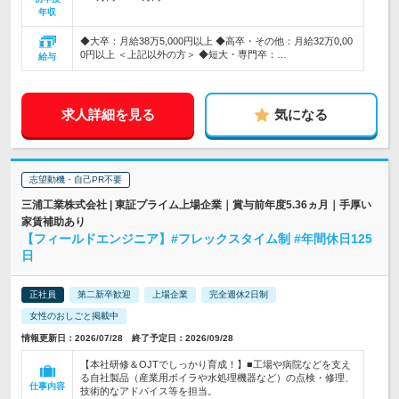
年収
◆大卒：月給38万5,000円以上 ◆高卒・その他：月給32万0,00
0円以上 ＜上記以外の方＞ ◆短大・専門卒：…
給与
求人詳細を見る
気になる
志望動機・自己PR不要
三浦工業株式会社 | 東証プライム上場企業｜賞与前年度5.36ヵ月｜手厚い
家賃補助あり
【フィールドエンジニア】#フレックスタイム制 #年間休日125
日
正社員
第二新卒歓迎
上場企業
完全週休2日制
女性のおしごと掲載中
情報更新日：2026/07/28 終了予定日：2026/09/28
【本社研修＆OJTでしっかり育成！】■工場や病院などを支え
る自社製品（産業用ボイラや水処理機器など）の点検・修理、
仕事内容
技術的なアドバイス等を担当。