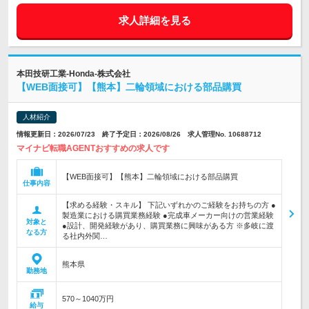
求人詳細を見る
本田技研工業-Honda-株式会社
【WEB面接可】【熊本】二輪領域における部品購買
人材紹介
情報更新日：2026/07/23 終了予定日：2026/08/26 求人管理No. 10688712
マイナビ転職AGENTおすすめの求人です
【WEB面接可】【熊本】二輪領域における部品購買
仕事内容
【求める経験・スキル】 下記いずれかのご経験をお持ちの方 ●
製造業における購買業務経験 ●完成車メーカー向けの営業経験
対象と
●設計、開発経験があり、購買業務に興味がある方 ※多岐に渡
なる方
る社内外関…
熊本県
勤務地
570～1040万円
給与