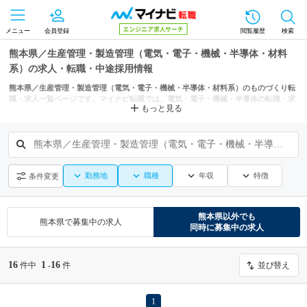
メニュー
会員登録
閲覧履歴
検索
熊本県／生産管理・製造管理（電気・電子・機械・半導体・材料
系）の求人・転職・中途採用情報
熊本県／生産管理・製造管理（電気・電子・機械・半導体・材料系）のものづくり転
職・求人一覧ページです。マイナビ転職では、電気・電子・機械・半導体の転職・求
もっと見る
人情報を熊本市、八代市などの条件からも探せます。
熊本県／生産管理・製造管理（電気・電子・機械・半導体・材料系）
勤務地
職種
年収
特徴
条件変更
熊本県
以外でも
熊本県
で募集中の求人
同時に募集中の求人
16
1
16
件中
-
件
並び替え
1