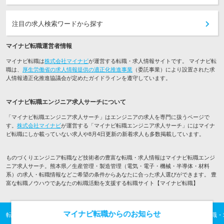
注目の求人検索ワードから探す
マイナビ転職運営者情報
マイナビ転職は
株式会社マイナビ
が運営する転職・求人情報サイトです。 マイナビ転
職は、
厚生労働省の求人情報提供の適正化推進事業
（委託事業）により設置された求
人情報適正化推進協議会が定めたガイドラインを遵守しています。
マイナビ転職エンジニア求人サーチについて
「マイナビ転職エンジニア求人サーチ」はエンジニアの求人を専門に扱うページで
す。
株式会社マイナビ
が運営する「マイナビ転職エンジニア求人サーチ」にはマイナ
ビ転職にしか載っていない求人や8月4日更新の新着求人も多数掲載しています。
ものづくりエンジニア転職など技術者の豊富な転職・求人情報はマイナビ転職エンジ
ニア求人サーチ。熊本県／生産管理・製造管理（電気・電子・機械・半導体・材料
系）の求人・転職情報などご希望の条件からあなたに合った求人選びができます。 豊
富な転職ノウハウであなたの転職活動を支援する転職サイト【マイナビ転職】
マイナビ転職からのお知らせ
転職TOP
ITエンジニアの転職・求人情報TOP
ものづくりエンジニアの転職・