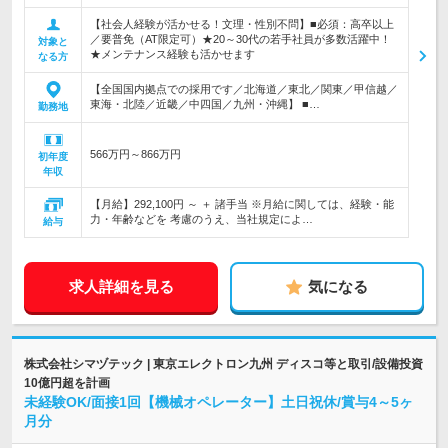
【社会人経験が活かせる！文理・性別不問】■必須：高卒以上
／要普免（AT限定可）★20～30代の若手社員が多数活躍中！
対象と
★メンテナンス経験も活かせます
なる方
【全国国内拠点での採用です／北海道／東北／関東／甲信越／
東海・北陸／近畿／中四国／九州・沖縄】 ■…
勤務地
566万円～866万円
初年度
年収
【月給】292,100円 ～ ＋ 諸手当 ※月給に関しては、経験・能
力・年齢などを 考慮のうえ、当社規定によ…
給与
求人詳細を見る
気になる
株式会社シマヅテック | 東京エレクトロン九州 ディスコ等と取引/設備投資
10億円超を計画
未経験OK/面接1回【機械オペレーター】土日祝休/賞与4～5ヶ
月分