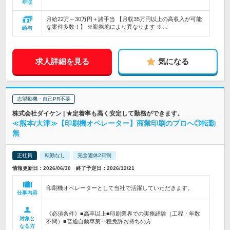
年収
月給22万～30万円＋諸手当 【月収35万円以上の高収入が可能
な案件多数！】 ※勤務地により異なります ※…
給与
求人詳細を見る
気になる
志望動機・自己PR不要
株式会社ダイケン | ★定着率も高く安定して勤務ができます。
≪熊本/大津≫【印刷機オペレーター】商業印刷のプロへ◎転勤
無
正社員
転勤なし
完全週休2日制
情報更新日：2026/06/30 終了予定日：2026/12/21
印刷機オペレーターとして当社で活躍していただきます。
仕事内容
《必須条件》■高卒以上■印刷業界での実務経験（工程・年数
対象と
不問）■普通自動車第一種免許お持ちの方
なる方