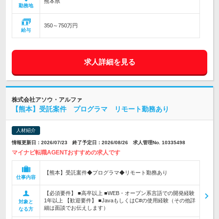
熊本県
勤務地
350～750万円
給与
求人詳細を見る
株式会社アソウ・アルファ
【熊本】受託案件 プログラマ リモート勤務あり
人材紹介
情報更新日：2026/07/23 終了予定日：2026/08/26 求人管理No. 10335498
マイナビ転職AGENTおすすめの求人です
【熊本】受託案件◆プログラマ◆リモート勤務あり
仕事内容
【必須要件】 ■高卒以上 ■WEB・オープン系言語での開発経験
1年以上 【歓迎要件】 ■JavaもしくはC#の使用経験（その他詳
対象と
細は面談でお伝えします）
なる方