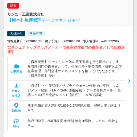
サンユー工業株式会社
【熊本】生産管理チーフマネージャー
人材紹介
学歴不問
情報更新日：2026/08/05 終了予定日：2026/09/08 求人管理No. a408922982
世界シェアトップクラスメーカーで生産管理部門の責任者として組織を
牽引
【職務概要】 リードリレー等の電子製造を行う同社にて、生
産管理部門の責任者として、生産計画・需要管理・資材および
在庫管理・部門全体のマネジメントを担っていただきます。
仕事内容
【職務詳細】 受注…
【必須】 ・生産管理／サプライチェーン分野での実務・マネ
ジメント経験 ・ERP (SAP)使用経験 ・データ分析スキル ・英
対象と
語スキル(日常会話レベル) 【尚可】 ・APICS認定…
なる方
熊本県菊池郡大津町室1639-2 JR豊肥本線「肥後大津」駅より
車で…
勤務地
年収:750万～800万程度 年俸制 給与:■経験、スキル、年齢を
考…
給与