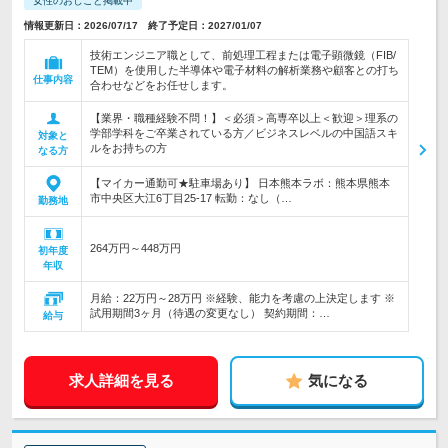
女性のおしごと掲載中
情報更新日：2026/07/17 終了予定日：2027/01/07
技術エンジニア職として、前処理工程または電子顕微鏡（FIB/
TEM）を使用した半導体や電子材料の解析業務や顧客との打ち
仕事内容
合わせなどをお任せします。
【業界・職種経験不問！】＜必須＞高専卒以上＜歓迎＞理系の
学部学科をご卒業されている方／ビジネスレベルの中国語スキ
対象と
ルをお持ちの方
なる方
【マイカー通勤可★駐車場あり】 日本熊本ラボ：熊本県熊本
市中央区大江6丁目25‐17 転勤：なし（…
勤務地
264万円～448万円
初年度
年収
月給：22万円～28万円 ※経験、能力を考慮の上決定します ※
試用期間3ヶ月（待遇の変更なし） 契約期間：…
給与
求人詳細を見る
気になる