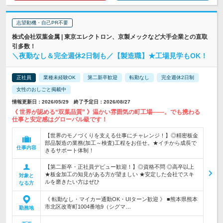
志望動機・自己PR不要
株式会社双葉金属 | 東京エレクトロン、京製メックなど大手企業との直取
引多数！
＼夜勤なし＆完全週休2日制も／【製造職】★工場見学もOK！
正社員
業種未経験OK
第二新卒歓迎
転勤なし
完全週休2日制
女性のおしごと掲載中
情報更新日：2026/05/29 終了予定日：2026/08/27
《 世界が認める“双葉品質” 》温かい雰囲気の町工場――。でも携わる
仕事と安定感はグローバル級です！
【世界のモノづくりを支える仕事にチャレンジ！】◎精密板金
部品製造の業務(加工～検査)工程をお任せ。★イチから成長で
仕事内容
きるサポート体制！
【第二新卒・正社員デビュー歓迎！】◎資格不問 ◎高卒以上
★板金加工の知見がある方が望ましい ★安定した会社でスキ
対象と
ルを磨きたい方はぜひ
なる方
《 転勤なし・マイカー通勤OK・UIターン歓迎 》 ■熊本県熊本
市北区改寄町1004番地9（シグマ…
勤務地