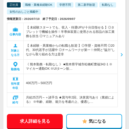
正社員
職種・業種未経験OK
学歴不問
第二新卒歓迎
転勤なし
女性のおしごと掲載中
情報更新日：2026/07/10 終了予定日：2026/09/07
【 未経験スタートでも、収入・待遇UPが十分目指せる 】◎タ
ブレットで機械を操作！半導体装置に使用される部品の加工業
仕事内容
務を担当 ◎マニュアルあり
【 未経験・異業種からの転職も歓迎 】◎学歴・資格不問 ◎20
代、30代若手が活躍中 ◎チームワークが第一！仲間と”協力”し
対象と
ながら取り組める方は是非
なる方
《 熊本勤務・転勤なし 》 ■熊本県宇城市松橋町豊福342-1 ※
マイカー通勤OK ※UIターン歓…
勤務地
400万円～500万円
初年度
年収
月給25万円～＋諸手当 ★賞与年2回、決算賞与あり（業績によ
る） ※年齢、経験、能力を考慮の上、優遇し…
給与
求人詳細を見る
気になる