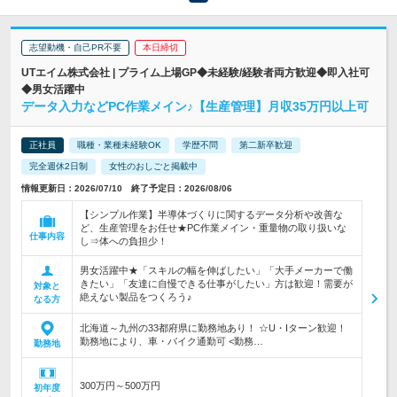
志望動機・自己PR不要
本日締切
UTエイム株式会社 | プライム上場GP◆未経験/経験者両方歓迎◆即入社可
◆男女活躍中
データ入力などPC作業メイン♪【生産管理】月収35万円以上可
正社員
職種・業種未経験OK
学歴不問
第二新卒歓迎
完全週休2日制
女性のおしごと掲載中
情報更新日：2026/07/10 終了予定日：2026/08/06
【シンプル作業】半導体づくりに関するデータ分析や改善な
ど、生産管理をお任せ★PC作業メイン・重量物の取り扱いな
仕事内容
し⇒体への負担少！
男女活躍中★「スキルの幅を伸ばしたい」「大手メーカーで働
きたい」「友達に自慢できる仕事がしたい」方は歓迎！需要が
対象と
絶えない製品をつくろう♪
なる方
北海道～九州の33都府県に勤務地あり！ ☆U・Iターン歓迎！
勤務地により、車・バイク通勤可 <勤務…
勤務地
300万円～500万円
初年度