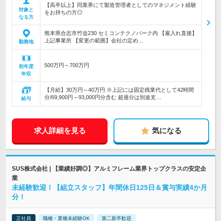
【高卒以上】同業界にて製造管理者としてのマネジメント経験
対象と
をお持ちの方◎
なる方
熊本県合志市竹迫230 セミコンテクノパーク内 【雇入れ直後】
上記事業所 【変更の範囲】会社の定め…
勤務地
500万円～700万円
初年度
年収
【月給】30万円～40万円 ※上記には固定残業代として42時間
分/69,900円～93,000円分含む 超過分は別途支…
給与
求人詳細を見る
気になる
SUS株式会社 | 【業績好調◎】アルミフレーム業界トップクラスの安定企
業
未経験歓迎！【組立スタッフ】年間休日125日＆賞与実績4か月
分！
正社員
職種・業種未経験OK
第二新卒歓迎