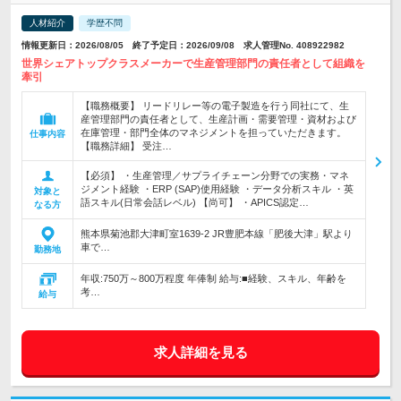
人材紹介
学歴不問
情報更新日：2026/08/05 終了予定日：2026/09/08 求人管理No. 408922982
世界シェアトップクラスメーカーで生産管理部門の責任者として組織を
牽引
【職務概要】 リードリレー等の電子製造を行う同社にて、生
産管理部門の責任者として、生産計画・需要管理・資材および
在庫管理・部門全体のマネジメントを担っていただきます。
仕事内容
【職務詳細】 受注…
【必須】 ・生産管理／サプライチェーン分野での実務・マネ
ジメント経験 ・ERP (SAP)使用経験 ・データ分析スキル ・英
対象と
語スキル(日常会話レベル) 【尚可】 ・APICS認定…
なる方
熊本県菊池郡大津町室1639-2 JR豊肥本線「肥後大津」駅より
車で…
勤務地
年収:750万～800万程度 年俸制 給与:■経験、スキル、年齢を
考…
給与
求人詳細を見る