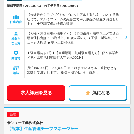
情報更新日：2026/07/24 終了予定日：2026/09/24
【未経験からモノづくりのプロへ】アルミ製品を主力とする当
社にて、アルミフレームの組み立てや完成品の検査をお任せし
仕事内容
ます。★空調完備の快適な環境
【人物・意欲重視の採用です】《必須条件》高卒以上／普通自
動車運転免許／18歳以上、40歳未満の方 ★工場・製造業デビ
対象と
ューも大歓迎 ★基本土日祝休み
なる方
★駐車場徒歩1分★【車通勤可！無料駐車場あり】 熊本事業所
／熊本県菊池郡菊陽町大字原水3802-9
勤務地
月給196,000円～250,000円 ※これまでのスキル・経験などを
加味して決定します。 ※試用期間4か月（待遇…
給与
求人詳細を見る
気になる
サンユー工業株式会社
【熊本】生産管理チーフマネージャー