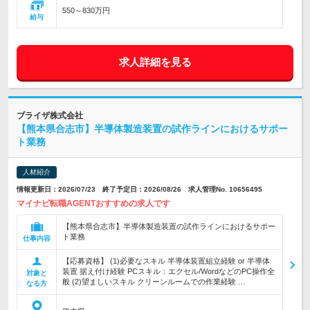
550～830万円
給与
求人詳細を見る
ブライザ株式会社
【熊本県合志市】半導体製造装置の試作ラインにおけるサポー
ト業務
人材紹介
情報更新日：2026/07/23 終了予定日：2026/08/26 求人管理No. 10656495
マイナビ転職AGENTおすすめの求人です
【熊本県合志市】半導体製造装置の試作ラインにおけるサポー
ト業務
仕事内容
【応募資格】 (1)必要なスキル 半導体装置組立経験 or 半導体
装置 据え付け経験 PCスキル：エクセル/WordなどのPC操作全
対象と
般 (2)望ましいスキル クリーンルームでの作業経験 …
なる方