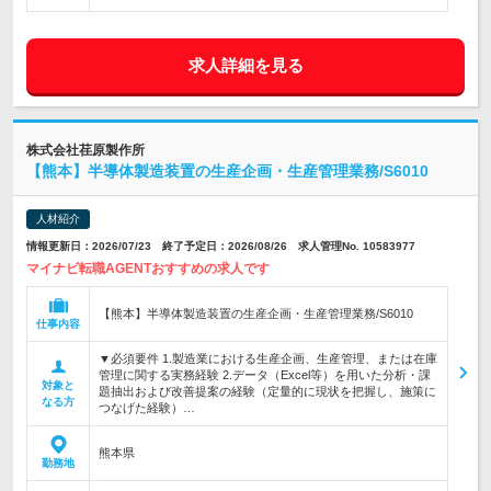
求人詳細を見る
株式会社荏原製作所
【熊本】半導体製造装置の生産企画・生産管理業務/S6010
人材紹介
情報更新日：2026/07/23 終了予定日：2026/08/26 求人管理No. 10583977
マイナビ転職AGENTおすすめの求人です
【熊本】半導体製造装置の生産企画・生産管理業務/S6010
仕事内容
▼必須要件 1.製造業における生産企画、生産管理、または在庫
管理に関する実務経験 2.データ（Excel等）を用いた分析・課
対象と
題抽出および改善提案の経験（定量的に現状を把握し、施策に
なる方
つなげた経験）…
熊本県
勤務地