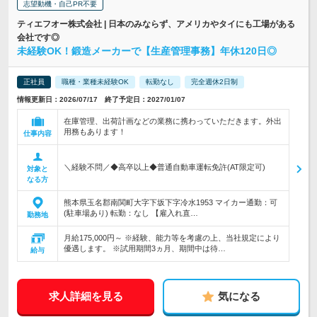
志望動機・自己PR不要
ティエフオー株式会社 | 日本のみならず、アメリカやタイにも工場がある
会社です◎
未経験OK！鍛造メーカーで【生産管理事務】年休120日◎
正社員
職種・業種未経験OK
転勤なし
完全週休2日制
情報更新日：2026/07/17 終了予定日：2027/01/07
在庫管理、出荷計画などの業務に携わっていただきます。外出
用務もあります！
仕事内容
＼経験不問／◆高卒以上◆普通自動車運転免許(AT限定可)
対象と
なる方
熊本県玉名郡南関町大字下坂下字冷水1953 マイカー通勤：可
(駐車場あり) 転勤：なし 【雇入れ直…
勤務地
月給175,000円～ ※経験、能力等を考慮の上、当社規定により
優遇します。 ※試用期間3ヵ月、期間中は待…
給与
求人詳細を見る
気になる