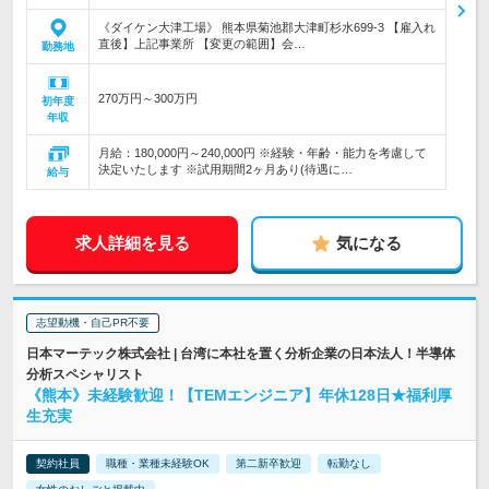
《ダイケン大津工場》 熊本県菊池郡大津町杉水699-3 【雇入れ
直後】上記事業所 【変更の範囲】会…
勤務地
270万円～300万円
初年度
年収
月給：180,000円～240,000円 ※経験・年齢・能力を考慮して
決定いたします ※試用期間2ヶ月あり(待遇に…
給与
求人詳細を見る
気になる
志望動機・自己PR不要
日本マーテック株式会社 | 台湾に本社を置く分析企業の日本法人！半導体
分析スペシャリスト
《熊本》未経験歓迎！【TEMエンジニア】年休128日★福利厚
生充実
契約社員
職種・業種未経験OK
第二新卒歓迎
転勤なし