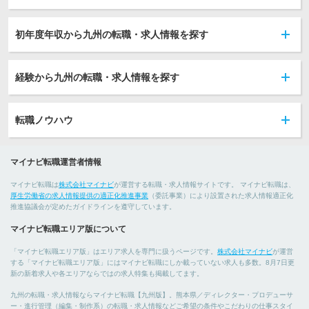
初年度年収から九州の転職・求人情報を探す
経験から九州の転職・求人情報を探す
転職ノウハウ
マイナビ転職運営者情報
マイナビ転職は
株式会社マイナビ
が運営する転職・求人情報サイトです。 マイナビ転職は、
厚生労働省の求人情報提供の適正化推進事業
（委託事業）により設置された求人情報適正化
推進協議会が定めたガイドラインを遵守しています。
マイナビ転職エリア版について
「マイナビ転職エリア版」はエリア求人を専門に扱うページです。
株式会社マイナビ
が運営
する「マイナビ転職エリア版」にはマイナビ転職にしか載っていない求人も多数。8月7日更
新の新着求人や各エリアならではの求人特集も掲載してます。
九州の転職・求人情報ならマイナビ転職【九州版】。熊本県／ディレクター・プロデューサ
ー・進行管理（編集・制作系）の転職・求人情報などご希望の条件やこだわりの仕事スタイ