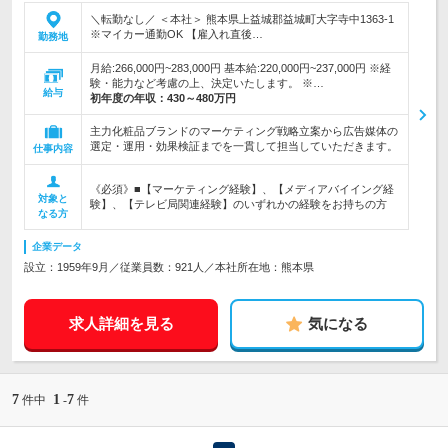
＼転勤なし／ ＜本社＞ 熊本県上益城郡益城町大字寺中1363-1
※マイカー通勤OK 【雇入れ直後…
勤務地
月給:266,000円~283,000円 基本給:220,000円~237,000円 ※経
験・能力など考慮の上、決定いたします。 ※…
給与
初年度の年収：
430～480万円
主力化粧品ブランドのマーケティング戦略立案から広告媒体の
選定・運用・効果検証までを一貫して担当していただきます。
仕事内容
《必須》■【マーケティング経験】、【メディアバイイング経
対象と
験】、【テレビ局関連経験】のいずれかの経験をお持ちの方
なる方
企業データ
設立：1959年9月／従業員数：921人／本社所在地：熊本県
求人詳細を見る
気になる
7
1
7
件中
-
件