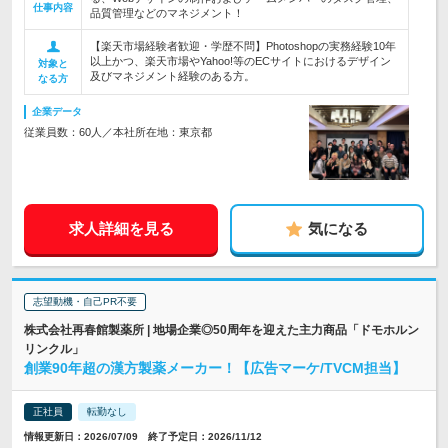
仕事内容
品質管理などのマネジメント！
【楽天市場経験者歓迎・学歴不問】Photoshopの実務経験10年
以上かつ、楽天市場やYahoo!等のECサイトにおけるデザイン
対象と
及びマネジメント経験のある方。
なる方
企業データ
従業員数：60人／本社所在地：東京都
求人詳細を見る
気になる
志望動機・自己PR不要
株式会社再春館製薬所 | 地場企業◎50周年を迎えた主力商品「ドモホルン
リンクル」
創業90年超の漢方製薬メーカー！【広告マーケ/TVCM担当】
正社員
転勤なし
情報更新日：2026/07/09 終了予定日：2026/11/12