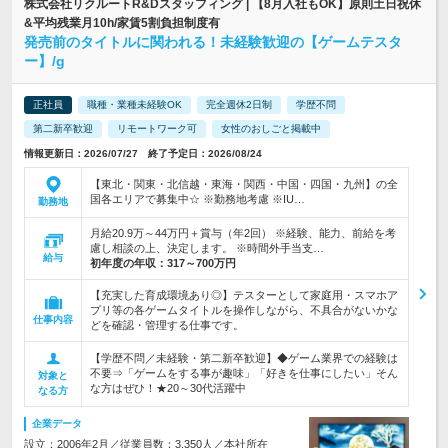
株式会社リクルートR&Dスタッフィング | 【8月入社もOK】原則土日祝休
&平均残業月10h/家賃5割負担制度有
発売前のタイトルに関われる！未経験歓迎の【ゲームテスタ
ー】/g
正社員
職種・業種未経験OK
完全週休2日制
学歴不問
第二新卒歓迎
リモートワーク可
女性のおしごと掲載中
情報更新日：2026/07/27 終了予定日：2026/08/24
【東北・関東・北信越・東海・関西・中国・四国・九州】の全
国各エリアで募集中☆ ※勤務地考慮 ※IU…
勤務地
月給20.9万～44万円＋賞与（年2回） ※経験、能力、前給を考
慮し相談の上、決定します。 ※時間外手当支…
給与
初年度の年収：
317～700万円
【充実した育成環境あり◎】テスターとして家庭用・スマホア
プリ等の各ゲームタイトルを操作しながら、不具合がないかな
仕事内容
どを確認・管理する仕事です。
【学歴不問／未経験・第二新卒歓迎】◆ゲーム業界での経験は
不要⇒「ゲームをする事が趣味」「好きを仕事にしたい」そん
対象と
な方はぜひ！★20～30代活躍中
なる方
企業データ
設立：2006年2月／従業員数：3,350人／本社所在