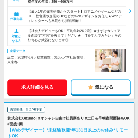
初年度の年収：
350～600万円
【最大1年の充実研修からスタート】◎アニメやゲームなどの
HP・飲食店や企業のHPなどのWebデザインをお任せ★Webデ
仕事内容
ィレクターへも早期から挑戦可能！
【社会人デビューもOK！平均年齢26.2歳】★まずはカジュア
ル面談で"本音"を教えてください★「ITを学んでみたい」その
対象と
好奇心が武器になります◎
なる方
企業データ
設立：2019年6月／従業員数：310人／本社所在地：
東京都
求人詳細を見る
気になる
志望動機・自己PR不要
株式会社Gizumo | #オシャレ自由 #社員寮あり #土日＆早朝夜間面接もOK
#面接1回
【Webデザイナー】*未経験歓迎*年131日以上のお休み*リモー
トOK