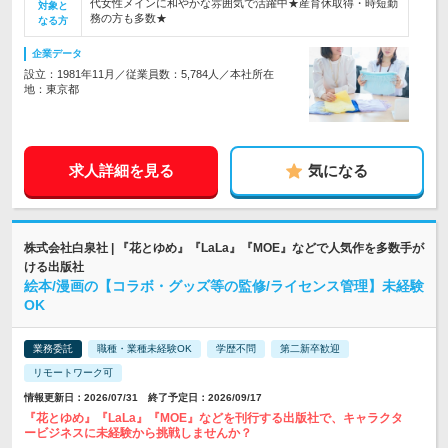
代女性メインに和やかな雰囲気で活躍中★産育休取得・時短勤
対象と
務の方も多数★
なる方
企業データ
設立：1981年11月／従業員数：5,784人／本社所在
地：東京都
求人詳細を見る
気になる
株式会社白泉社 | 『花とゆめ』『LaLa』『MOE』などで人気作を多数手が
ける出版社
絵本/漫画の【コラボ・グッズ等の監修/ライセンス管理】未経験
OK
業務委託
職種・業種未経験OK
学歴不問
第二新卒歓迎
リモートワーク可
情報更新日：2026/07/31 終了予定日：2026/09/17
『花とゆめ』『LaLa』『MOE』などを刊行する出版社で、キャラクタ
ービジネスに未経験から挑戦しませんか？