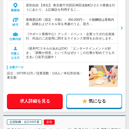
原則自由 【本社】 東京都千代田区神田淡路町2-2-2 ※業務を行
うにあたり、上記施設を利用するこ…
勤務地
業務委託料（固定・月額）： 350,000円～ ※報酬額は業務内
容、経験およびスキル等を考慮のうえ、双方…
給与
《サポート業務中心》グッズ・イベント・企業コラボの企画進
行、作品の二次使用に関するライセンス管理をお任せします。
仕事内容
《基本PCスキルがあればOK》「エンターテインメントが好
き」「調整が得意」という方はぜひ！この仕事が初めてでも大
対象と
丈夫♪ ◎若手活躍中！
なる方
企業データ
設立：1973年12月／従業員数：116人／本社所在地：
東京都
求人詳細を見る
気になる
志望動機・自己PR不要