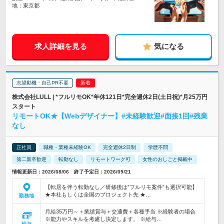
地：東京都
求人詳細を見る
気になる
志望動機・自己PR不要
株式会社LULL | *フルリモOK*年休121日*完全週休2日(土日祝)*月25万円
スタート
リモートOK★【Webデザイナー】#未経験歓迎#面接1回#残業
なし
正社員
職種・業種未経験OK
完全週休2日制
学歴不問
第二新卒歓迎
転勤なし
リモートワーク可
女性のおしごと掲載中
情報更新日：2026/08/06 終了予定日：2026/09/21
【転居を伴う転勤なし／研修後は”フルリモ案件”も選択可能】
★本社もしくは全国のプロジェクト先 ★…
勤務地
月給35万円～＋業績賞与＋交通費＋各種手当 ※経験者の場合
※能力やスキルを考慮し決定します。 ※給与…
給与