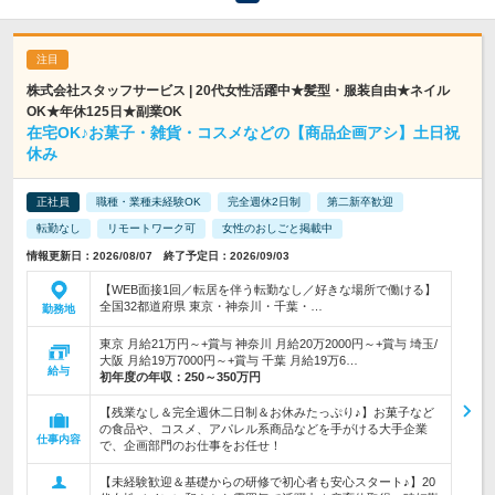
株式会社スタッフサービス | 20代女性活躍中★髪型・服装自由★ネイル
OK★年休125日★副業OK
在宅OK♪お菓子・雑貨・コスメなどの【商品企画アシ】土日祝
休み
正社員
職種・業種未経験OK
完全週休2日制
第二新卒歓迎
転勤なし
リモートワーク可
女性のおしごと掲載中
情報更新日：2026/08/07 終了予定日：2026/09/03
【WEB面接1回／転居を伴う転勤なし／好きな場所で働ける】
全国32都道府県 東京・神奈川・千葉・…
勤務地
東京 月給21万円～+賞与 神奈川 月給20万2000円～+賞与 埼玉/
大阪 月給19万7000円～+賞与 千葉 月給19万6…
給与
初年度の年収：
250～350万円
【残業なし＆完全週休二日制＆お休みたっぷり♪】お菓子など
の食品や、コスメ、アパレル系商品などを手がける大手企業
仕事内容
で、企画部門のお仕事をお任せ！
【未経験歓迎＆基礎からの研修で初心者も安心スタート♪】20