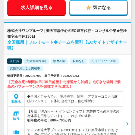
求人詳細を見る
気になる
株式会社ワンプルーフ | 楽天市場中心のEC運営代行・コンサル企業★完全
在宅＆年休130日
全国採用｜フルリモート◆チームを牽引【ECサイトデザイナー
職】
正社員
完全週休2日制
学歴不問
転勤なし
リモートワーク可
女性のおしごと掲載中
情報更新日：2026/07/03 終了予定日：2026/09/03
【完全在宅×年間休日130日前後】北海道から沖縄まで好きな場所で最
高のパフォーマンスを発揮できる環境！
◆全国どこからでも「完全在宅」勤務！ アフターコロナも継
続のフルリモート体制 当社では、住む場所に…
勤務地
【月給：50万円～ ＋ インセンティブ】 業界内でも高水準の給
与体系を用意しています。 これまでの経験…
給与
初年度の年収：
600～700万円
デロンギ等大手ブランドのECサイト（主に楽天市場）におけ
る、Webデザインの制作およびチームメンバーのタスク管理、