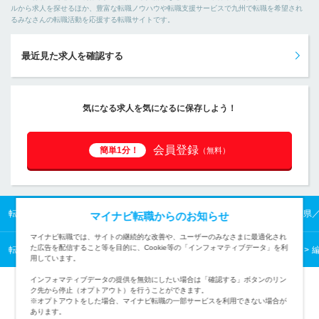
ルから求人を探せるほか、豊富な転職ノウハウや転職支援サービスで九州で転職を希望され
るみなさんの転職活動を応援する転職サイトです。
最近見た求人を確認する
気になる求人を気になるに保存しよう！
会員登録
簡単1分！
（無料）
転職TOP
九州の転職・求人情報TOP
熊本県の転職・求人情報TOP
熊本県
マイナビ転職からのお知らせ
マイナビ転職では、サイトの継続的な改善や、ユーザーのみなさまに最適化され
た広告を配信すること等を目的に、Cookie等の「インフォマティブデータ」を利
転職TOP
クリエイティブから探す
クリエイティブの転職・求人情報一覧
用しています。
インフォマティブデータの提供を無効にしたい場合は「確認する」ボタンのリン
ク先から停止（オプトアウト）を行うことができます。
※オプトアウトをした場合、マイナビ転職の一部サービスを利用できない場合が
あります。
TOPページへ