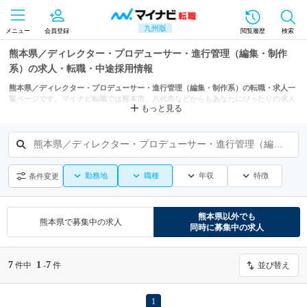
九州版
メニュー
会員登録
閲覧履歴
検索
熊本県／ディレクター・プロデューサー・進行管理（編集・制作
系）の求人・転職・中途採用情報
熊本県／ディレクター・プロデューサー・進行管理（編集・制作系）の転職・求人一
覧ページです。マイナビ転職では熊本市、八代市などからもあなたにぴったりの求人
もっと見る
を探せます。
熊本県／ディレクター・プロデューサー・進行管理（編集・制作系）
勤務地
職種
年収
特徴
条件変更
熊本県
以外でも
熊本県
で募集中の求人
同時に募集中の求人
7
1
7
件中
-
件
並び替え
1