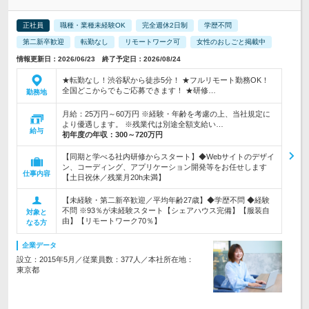
正社員
職種・業種未経験OK
完全週休2日制
学歴不問
第二新卒歓迎
転勤なし
リモートワーク可
女性のおしごと掲載中
情報更新日：2026/06/23 終了予定日：2026/08/24
★転勤なし！渋谷駅から徒歩5分！ ★フルリモート勤務OK！
全国どこからでもご応募できます！ ★研修…
勤務地
月給：25万円～60万円 ※経験・年齢を考慮の上、当社規定に
より優遇します。 ※残業代は別途全額支給い…
給与
初年度の年収：
300～720万円
【同期と学べる社内研修からスタート】◆Webサイトのデザイ
ン、コーディング、アプリケーション開発等をお任せします
仕事内容
【土日祝休／残業月20h未満】
【未経験・第二新卒歓迎／平均年齢27歳】◆学歴不問 ◆経験
不問 ※93％が未経験スタート【シェアハウス完備】【服装自
対象と
由】【リモートワーク70％】
なる方
企業データ
設立：2015年5月／従業員数：377人／本社所在地：
東京都