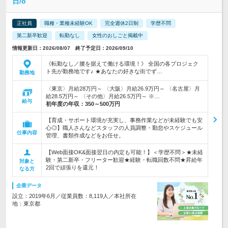
日/o
正社員
職種・業種未経験OK
完全週休2日制
学歴不問
第二新卒歓迎
転勤なし
女性のおしごと掲載中
情報更新日：2026/08/07 終了予定日：2026/09/10
《転勤なし／腰を据えて働ける環境！》 全国の各プロジェク
ト先が勤務地です♪ ★あなたの好きな街でず…
勤務地
〈東京〉月給28万円～ 〈大阪〉月給26.9万円～ 〈名古屋〉月
給28.5万円～ 〈その他〉月給26.5万円～ ※…
給与
初年度の年収：
350～500万円
【育成・サポート環境が充実し、事務作業などが未経験でも安
心◎】職人さんなどスタッフの人員調整・勤怠やスケジュール
仕事内容
管理、書類作成などをお任せ。
【Web面接OK&面接翌日の内定も可能！】＜学歴不問＞★未経
験・第二新卒・フリーター歓迎★経験・転職回数不問★昇給年
対象と
2回で頑張りを還元！
なる方
企業データ
設立：2019年6月／従業員数：8,119人／本社所在
地：東京都