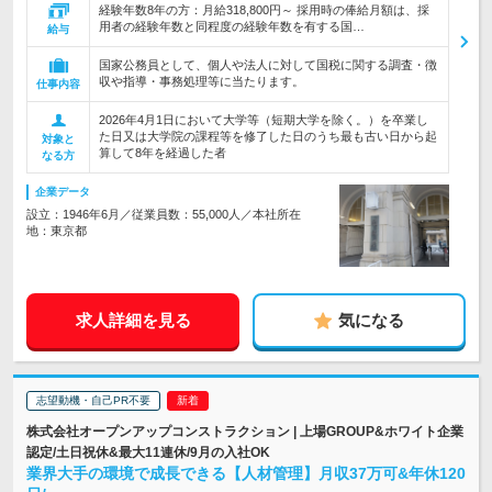
経験年数8年の方：月給318,800円～ 採用時の俸給月額は、採
用者の経験年数と同程度の経験年数を有する国…
給与
国家公務員として、個人や法人に対して国税に関する調査・徴
収や指導・事務処理等に当たります。
仕事内容
2026年4月1日において大学等（短期大学を除く。）を卒業し
た日又は大学院の課程等を修了した日のうち最も古い日から起
対象と
算して8年を経過した者
なる方
企業データ
設立：1946年6月／従業員数：55,000人／本社所在
地：東京都
求人詳細を見る
気になる
志望動機・自己PR不要
株式会社オープンアップコンストラクション | 上場GROUP&ホワイト企業
認定/土日祝休&最大11連休/9月の入社OK
業界大手の環境で成長できる【人材管理】月収37万可&年休120