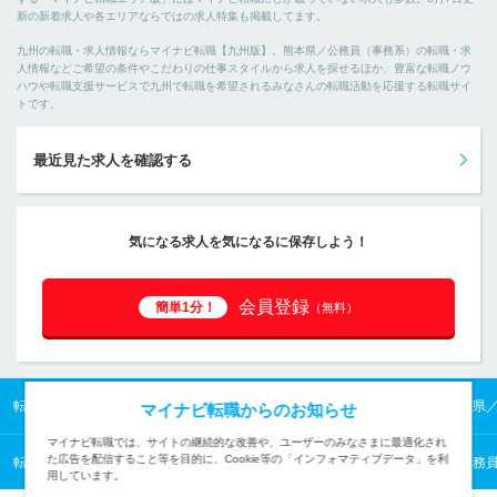
新の新着求人や各エリアならではの求人特集も掲載してます。
九州の転職・求人情報ならマイナビ転職【九州版】。熊本県／公務員（事務系）の転職・求
人情報などご希望の条件やこだわりの仕事スタイルから求人を探せるほか、豊富な転職ノウ
ハウや転職支援サービスで九州で転職を希望されるみなさんの転職活動を応援する転職サイ
トです。
最近見た求人を確認する
気になる求人を気になるに保存しよう！
会員登録
簡単1分！
（無料）
転職TOP
九州の転職・求人情報TOP
熊本県の転職・求人情報TOP
熊本県
マイナビ転職からのお知らせ
マイナビ転職では、サイトの継続的な改善や、ユーザーのみなさまに最適化され
た広告を配信すること等を目的に、Cookie等の「インフォマティブデータ」を利
転職TOP
公共サービスから探す
公共サービスの転職・求人情報一覧
公務
用しています。