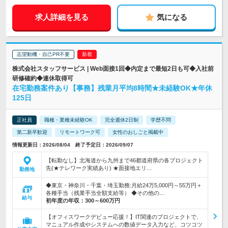
求人詳細を見る
気になる
志望動機・自己PR不要
株式会社スタッフサービス | Web面接1回◆内定まで最短2日も可◆入社前
研修確約◆連休取得可
在宅勤務案件あり【事務】残業月平均8時間★未経験OK★年休
125日
正社員
職種・業種未経験OK
完全週休2日制
学歴不問
第二新卒歓迎
リモートワーク可
女性のおしごと掲載中
情報更新日：2026/08/04 終了予定日：2026/09/07
【転勤なし】北海道から九州まで46都道府県の各プロジェクト
先(★テレワーク実績あり) ★面接地エリ…
勤務地
◆東京・神奈川・千葉・埼玉勤務:月給24万5,000円～55万円＋
各種手当（残業手当全額支給等） ◆その他の…
給与
初年度の年収：
300～600万円
【オフィスワークデビュー応援！】IT関連のプロジェクトで、
マニュアル作成やシステムへの数値データ入力など、コツコツ