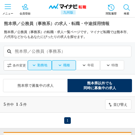
九州版
メニュー
会員登録
閲覧履歴
検索
熊本県／公務員（事務系）の求人・転職・中途採用情報
熊本県／公務員（事務系）の転職・求人一覧ページです。マイナビ転職では熊本市、
八代市などからもあなたにぴったりの求人を探せます。
熊本県／公務員（事務系）
勤務地
職種
年収
特徴
条件変更
熊本県
以外でも
熊本県
で募集中の求人
同時に募集中の求人
5
1
5
件中
-
件
並び替え
1