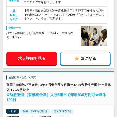
仕事内容
モクモク作業をお任せします
【業界・職種未経験歓迎★育成枠採用】学歴不問◆社会人経験
(1年未満OK／パート・アルバイトOK)★「何かスキルを身につ
対象と
けたい」という方、歓迎です！
なる方
企業データ
設立：2001年12月／従業員数：19,944人／本社所在
地：東京都
求人詳細を見る
気になる
志望動機・自己PR不要
富国生命保険相互会社 | 3年で営業所長を目指せる*20代男性活躍中*土日祝
休*TVCM放映中
未経験歓迎【営業総合職】入社5年目で年収930万円可★年休
129日
正社員
職種・業種未経験OK
完全週休2日制