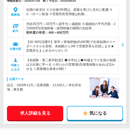
情報更新日：2026/07/28 終了予定日：2026/08/20
全国の各支社 ※入社後3年間は、面接を受けた支社に配属 ※
U・Iターン歓迎 ※営業所長登用後は転勤…
勤務地
月給30万円～33万円＋諸手当＋成績給 ※成績給の平均月額：2
万8000円(現地研修～採用研修の期間の支給実…
給与
初年度の年収：
400～600万円
【20~30代活躍中】座学＋実地研修(約3年間)で生保知識やリー
ダースキルを習得。未経験から3年で営業所長を目指します★
仕事内容
営業所をまとめるやりがい◎
【未経験・第二新卒歓迎】◆大卒以上◆40歳まで☆生保の知識
は入社後に学べる ☆何らかの営業/販売/接客経験があれば活か
対象と
せる ☆異業種出身者が8割！
なる方
企業データ
設立：1923年11月／従業員数：12,620人／本社所在
地：東京都
求人詳細を見る
気になる