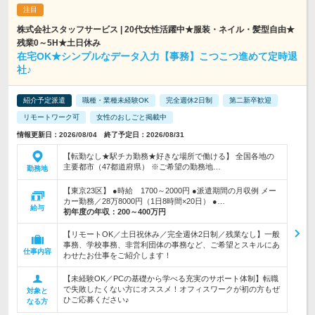
株式会社スタッフサービス | 20代女性活躍中★服装・ネイル・髪型自由★
残業0～5H★土日休み
在宅OK★シンプルなデータ入力【事務】こつこつ進めて定時退
社♪
紹介予定派遣
職種・業種未経験OK
完全週休2日制
第二新卒歓迎
リモートワーク可
女性のおしごと掲載中
情報更新日：2026/08/04 終了予定日：2026/08/31
【転勤なし★駅チカ勤務★好きな場所で働ける】 全国各地の
主要都市（47都道府県） ※ご希望の勤務地…
勤務地
【東京23区】 ●時給 1700～2000円 ●派遣期間の月収例 メー
カー勤務／28万8000円（1日8時間×20日） ●…
給与
初年度の年収：
200～400万円
【リモートOK／土日祝休み／完全週休2日制／残業なし】一般
事務、学校事務、非営利団体の事務など、ご希望とスキルにあ
仕事内容
わせたお仕事をご紹介します！
【未経験OK／PCの基礎から学べる充実のサポート体制】転職
で失敗したくない方にオススメ！オフィスワークが初の方もぜ
対象と
ひご応募ください♪
なる方