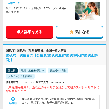
企業データ
設立：1981年11月／従業員数：5,784人／本社所在
地：東京都
求人詳細を見る
気になる
国税庁 | 国税局・税務署職員、全国一括大募集！
国税局・税務署の【公務員(国税調査官/国税徴収官/国税査察
官)】
正社員
職種・業種未経験OK
完全週休2日制
女性のおしごと掲載中
情報更新日：2026/07/03 終了予定日：2026/09/03
【中途採用募集！】あなたのキャリアを活かして税のスペシャリストに
なりませんか？
採用を希望する国税局（国税事務所）管内の税務署に配属され
ます。 国税庁／東京都千代田区霞が関3-1…
勤務地