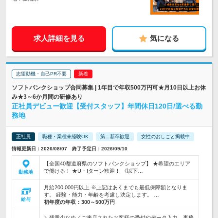
求人詳細を見る
気になる
志望動機・自己PR不要
ソフトバンクショップ合同募集 | 1年目で年収500万円可★月10日以上お休
み★3～6か月間の研修あり
正社員デビュー歓迎【受付スタッフ】年間休日120日/選べる勤
務地
正社員
職種・業種未経験OK
第二新卒歓迎
女性のおしごと掲載中
情報更新日：2026/08/07 終了予定日：2026/09/10
【全国40都道府県のソフトバンクショップ】 ★希望のエリア
で働ける！ ★U・Iターン歓迎！ 《以下…
勤務地
月給200,000円以上 ※上記はあくまでも最低保障額となりま
す。 経験・能力・年齢を考慮し決定します。 …
給与
初年度の年収：
300～500万円
＼残業少なめ／ご来店されたお客様の受付やデータ入力、事務