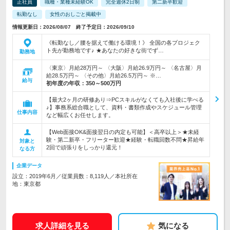
正社員
職種・業種未経験OK
完全週休2日制
第二新卒歓迎
転勤なし
女性のおしごと掲載中
情報更新日：2026/08/07 終了予定日：2026/09/10
《転勤なし／腰を据えて働ける環境！》 全国の各プロジェク
ト先が勤務地です♪ ★あなたの好きな街でず…
勤務地
〈東京〉月給28万円～ 〈大阪〉月給26.9万円～ 〈名古屋〉月
給28.5万円～ 〈その他〉月給26.5万円～ ※…
給与
初年度の年収：
350～500万円
【最大2ヶ月の研修あり⇒PCスキルがなくても入社後に学べる
♪】事務系総合職として、資料・書類作成やスケジュール管理
仕事内容
など幅広くお任せします。
【Web面接OK&面接翌日の内定も可能】＜高卒以上＞★未経
験・第二新卒・フリーター歓迎★経験・転職回数不問★昇給年
対象と
2回で頑張りをしっかり還元！
なる方
企業データ
設立：2019年6月／従業員数：8,119人／本社所在
地：東京都
求人詳細を見る
気になる