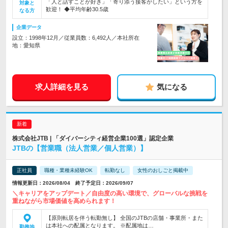
「人と話すことが好き」「寄り添う接客がしたい」という方を
対象と
歓迎！ ◆平均年齢30.5歳
なる方
企業データ
設立：1998年12月／従業員数：6,492人／本社所在
地：愛知県
求人詳細を見る
気になる
株式会社JTB | 「ダイバーシティ経営企業100選」認定企業
JTBの【営業職（法人営業／個人営業）】
正社員
職種・業種未経験OK
転勤なし
女性のおしごと掲載中
情報更新日：2026/08/04 終了予定日：2026/09/07
＼キャリアをアップデート／自由度の高い環境で、グローバルな挑戦を
重ねながら市場価値を高められます！
【原則転居を伴う転勤無し】 全国のJTBの店舗・事業所・また
は本社への配属となります。 ※配属地は…
勤務地