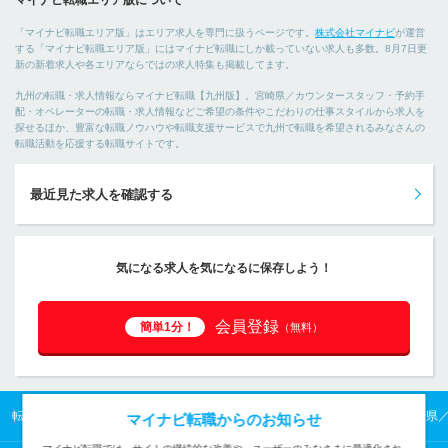
マイナビ転職エリア版について
「マイナビ転職エリア版」はエリア求人を専門に扱うページです。
株式会社マイナビ
が運営
する「マイナビ転職エリア版」にはマイナビ転職にしか載っていない求人も多数。8月7日更
新の新着求人や各エリアならではの求人特集も掲載してます。
九州の転職・求人情報ならマイナビ転職【九州版】。宮崎県／カウンタースタッフ・予約手
配・オペレーターの転職・求人情報などご希望の条件やこだわりの仕事スタイルから求人を
探せるほか、豊富な転職ノウハウや転職支援サービスで九州で転職を希望されるみなさんの
転職活動を応援する転職サイトです。
最近見た求人を確認する
気になる求人を気になるに保存しよう！
会員登録
簡単1分！
（無料）
転職TOP
九州の転職・求人情報TOP
宮崎県の転職・求人情報TOP
宮崎県
マイナビ転職からのお知らせ