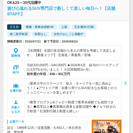
OK&20～30代活躍中
遊び心溢れるSUV専門店で新しくて楽しい毎日へ！【店舗
STAFF】
正社員
職種・業種未経験OK
上場
完全週休2日制
第二新卒歓迎
転勤なし
女性のおしごと掲載中
情報更新日：2026/07/21 終了予定日：2026/08/24
【全国職】 全国の各店舗から本人の希望を考慮して決定しま
す。 【募集エリア】 北海道／青森県／宮城…
勤務地
月給320,000円～644,000円 ★2026年4月、給与のベースアップ
(1.6万円)を行いました！ ※試用期間3か月(…
給与
初年度の年収：
448～901万円
《業界大手のステージで、収入・キャリアを一気に高めよ
う！》●アウトドア用・街乗り用でもSUV好きなお客様とのコ
仕事内容
ミュニケーションを楽しめます！
《教育プログラム&フォロー制度で業界未経験でも成長でき
る》◆高卒以上◆異業種出身者も多数活躍中 ◆クルマ好きの
対象と
方歓迎！社員割引購入制度も嬉しい
なる方
企業データ
設立：1998年12月／従業員数：6,492人／本社所在
地：愛知県