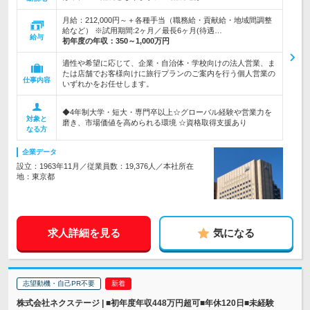
月給：212,000円～＋各種手当（職務給・貢献給・地域間調整
給など） ※試用期間:2ヶ月／最長6ヶ月(待遇…
給与
初年度の年収：
350～1,000万円
適性や希望に応じて、企業・自治体・学校向けの法人営業、ま
たは店舗でお客様向けに旅行プランのご案内を行う個人営業の
仕事内容
いずれかをお任せします。
◆4年制大学・短大・専門卒以上☆グローバル経験や営業力を
対象と
磨き、市場価値を高められる環境 ☆資格取得支援あり
なる方
企業データ
設立：1963年11月／従業員数：19,376人／本社所在
地：東京都
求人詳細を見る
気になる
志望動機・自己PR不要
株式会社ネクステージ | ■初年度年収448万円超可■年休120日■未経験