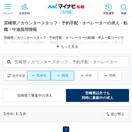
九州版
メニュー
会員登録
閲覧履歴
検索
宮崎県／カウンタースタッフ・予約手配・オペレーターの求人・転
職・中途採用情報
宮崎県／カウンタースタッフ・予約手配・オペレーターの転職・求人一覧ページで
す。マイナビ転職では宮崎市、都城市などからもあなたにぴったりの求人を探せま
もっと見る
す。
宮崎県／カウンタースタッフ・予約手配・オペレーター
勤務地
職種
年収
特徴
条件変更
宮崎県
以外でも
宮崎県
で募集中の求人
同時に募集中の求人
5
1
5
件中
-
件
並び替え
1