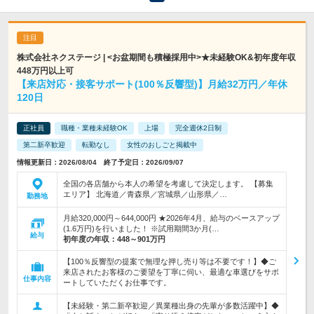
株式会社ネクステージ | <お盆期間も積極採用中>★未経験OK&初年度年収
448万円以上可
【来店対応・接客サポート(100％反響型)】月給32万円／年休
120日
正社員
職種・業種未経験OK
上場
完全週休2日制
第二新卒歓迎
転勤なし
女性のおしごと掲載中
情報更新日：2026/08/04 終了予定日：2026/09/07
全国の各店舗から本人の希望を考慮して決定します。 【募集
エリア】 北海道／青森県／宮城県／山形県／…
勤務地
月給320,000円～644,000円 ★2026年4月、給与のベースアップ
(1.6万円)を行いました！ ※試用期間3か月(…
給与
初年度の年収：
448～901万円
【100％反響型の提案で無理な押し売り等は不要です！】◆ご
来店されたお客様のご要望を丁寧に伺い、最適な車選びをサポ
仕事内容
ートしていただくお仕事です。
【未経験・第二新卒歓迎／異業種出身の先輩が多数活躍中】◆