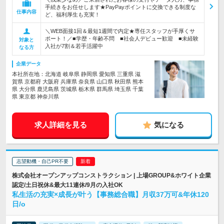
手続きをお任せします★PayPayポイントに交換できる制度な
仕事内容
ど、福利厚生も充実！
＼WEB面接1回＆最短1週間で内定★専任スタッフが手厚くサ
ポート！／■学歴・年齢不問 ■社会人デビュー歓迎 ■未経験
対象と
入社が7割＆若手活躍中
なる方
企業データ
本社所在地：北海道 岐阜県 静岡県 愛知県 三重県 滋
賀県 京都府 大阪府 兵庫県 奈良県 山口県 秋田県 熊本
県 大分県 鹿児島県 茨城県 栃木県 群馬県 埼玉県 千葉
県 東京都 神奈川県
求人詳細を見る
気になる
志望動機・自己PR不要
株式会社オープンアップコンストラクション | 上場GROUP&ホワイト企業
認定/土日祝休&最大11連休/9月の入社OK
私生活の充実×成長が叶う【事務総合職】月収37万可&年休120
日/o