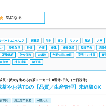
気になる
サポートエンジニア
医薬品
印刷
導入
リスク
配送
人事
ーン
資格取得
禁煙
分煙
産休
産後休暇
役職手当
退職
夏季休暇
社会保険
未経験
年間休日120日
育児中の社員
慶
東京都
神奈川県
埼玉県
急成長・拡大を進めるお茶メーカー》■週休2日制（土日祝休）
茶やお茶TBの【品質／生産管理】未経験OK
歴不問
第二新卒歓迎
転勤なし