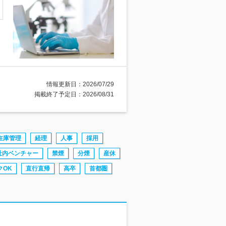
情報更新日：2026/07/29
掲載終了予定日：2026/08/31
在庫管理
経理
人事
採用
社内ベンチャー
禁煙
分煙
産休
クOK
直行直帰
高卒
首都圏