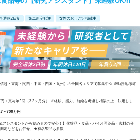
凍食品等の【研究アシスタント】未経験OK/h
全週休2日制
第二新卒歓迎
女性のおしごと掲載中
信越・東海・関西・中国・四国・九州】の全国各エリアで募集中☆ ※勤務地考慮
4万円＋賞与年2回（3.2ヶ月分） ※経験、能力、前給を考慮し相談の上、決定しま
17～700万円
&アシスタントから始めるので安心！】化粧品・食品・バイオ医薬品・素材の分
測定などをお任せ。★有名製品も多数