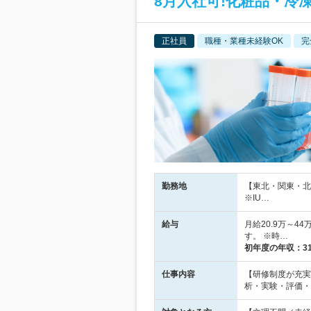
8月入社可!化粧品・冷
正社員
職種・業種未経験OK
完
勤務地
【東北・関東・北
※IU…
給与
月給20.9万～4
す。 ※時…
初年度の年収：
3
仕事内容
【研修制度が充実
析・実験・評価・