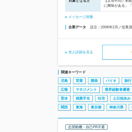
対象となる方
【文理不問／未経
に興味がある」「
メッセージ画像
企業データ
設立：2006年2月／従業
求人詳細を見る
関連キーワード
児島
営業
開発
バイオ
旅行
広報
マネジメント
業界経験者優遇
育休
残業手当
社宅
土日祝休み
関西
東海
東京都
神奈川県
志望動機・自己PR不要