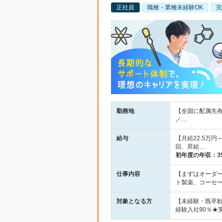
正社員
職種・業種未経験OK
完
勤務地
【全国に配属先有
／…
給与
【月給22.5万
回、昇給…
初年度の年収：
3
仕事内容
【まずはオーダ
ト製薬、コーセ
対象となる方
【未経験・既卒
経験入社90％★