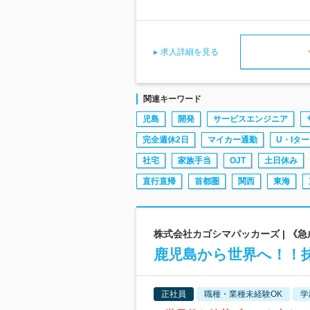
求人詳細を見る
関連キーワード
児島
開発
サービスエンジニア
完全週休2日
マイカー通勤
U・Iタ
社宅
家族手当
OJT
土日休み
直行直帰
首都圏
関西
東海
株式会社カゴシマパッカーズ | 《
鹿児島から世界へ！！抹
正社員
職種・業種未経験OK
学