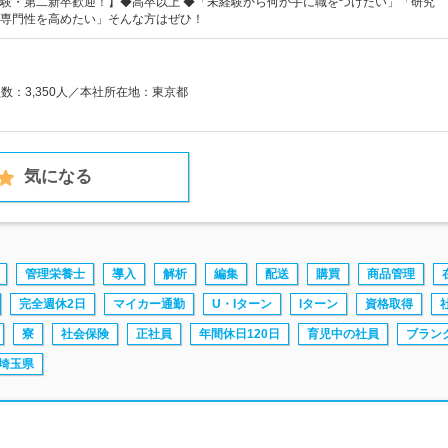
験・第二新卒歓迎！】◆高卒以上 ◆「未経験から何か手に職をつけたい」「研究
専門性を高めたい」そんな方はぜひ！
員数：3,350人／本社所在地：東京都
気になる
管理栄養士
導入
解析
編集
配送
購買
商品管理
完全週休2日
マイカー通勤
U・Iターン
Iターン
資格取得
寮
社会保険
正社員
年間休日120日
育児中の社員
ブラン
埼玉県