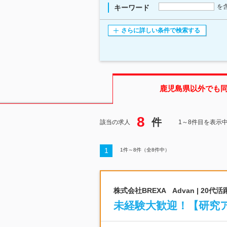
を
キーワード
さらに詳しい条件で検索する
鹿児島県
以外でも
8
件
該当の求人
1～8件目を表示
1
1
件～
8
件（全
8
件中）
株式会社BREXA Advan | 2
未経験大歓迎！【研究ア