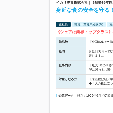
イカリ消毒株式会社 | 《創業65年
身近な食の安全を守る
正社員
職種・業種未経験OK
完
《シェアは業界トップクラス》
勤務地
【全国募集で各拠
給与
月給23万円～3
定します…
仕事内容
【最大3年の研修
理に関わるお困り
対象となる方
【未経験歓迎／学
◆「人の役に立つ
企業データ
設立：1959年6月／従業