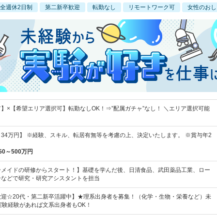
全週休2日制
第二新卒歓迎
転勤なし
リモートワーク可
女性のおし
】×【希望エリア選択可】転勤なしOK！⇒”配属ガチャ”なし！ ＼エリア選択可能
円～34万円】 ※経験、スキル、転居有無等を考慮の上、決定いたします。 ※賞与年2
50～500万円
ーメイドの研修からスタート！】基礎を学んだ後、日清食品、武田薬品工業、ロー
ーなどで研究・研究アシスタントを担当
歓迎☆20代・第二新卒活躍中】★理系出身者を募集！（化学・生物・栄養など）未
実験経験があれば文系出身者もOK！