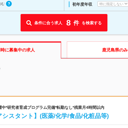
含む
特に指定しない
初年度年収
8
件
条件に合う求人
を検索する
同時に募集中の求人
鹿児島県
のみ
中
0代活躍中*研究者育成プログラム完備*転勤なし*残業月4時間以内
シスタント】(医薬/化学/食品/化粧品等)