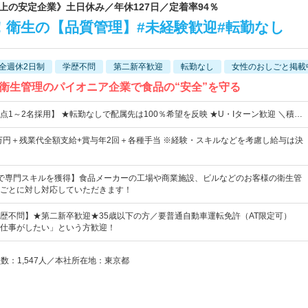
以上の安定企業》土日休み／年休127日／定着率94％
！衛生の【品質管理】#未経験歓迎#転勤なし
全週休2日制
学歴不問
第二新卒歓迎
転勤なし
女性のおしごと掲載
衛生管理のパイオニア企業で食品の“安全”を守る
点1～2名採用】 ★転勤なしで配属先は100％希望を反映 ★U・Iターン歓迎 ＼積…
3万円＋残業代全額支給+賞与年2回＋各種手当 ※経験・スキルなどを考慮し給与は決
で専門スキルを獲得】食品メーカーの工場や商業施設、ビルなどのお客様の衛生管
ごとに対し対応していただきます！
歴不問】★第二新卒歓迎★35歳以下の方／要普通自動車運転免許（AT限定可）
仕事がしたい」という方歓迎！
員数：1,547人／本社所在地：東京都