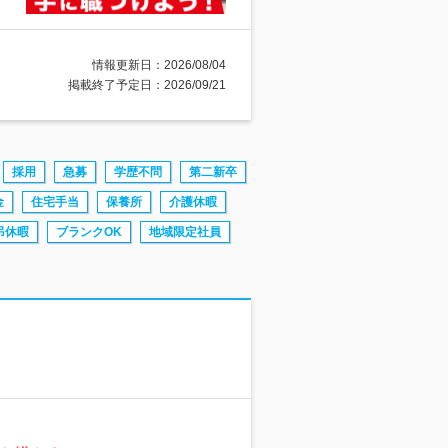
情報更新日：2026/08/04
掲載終了予定日：2026/09/21
採用
急募
学歴不問
第二新卒
金
住宅手当
保養所
介護休暇
弔休暇
ブランクOK
地域限定社員