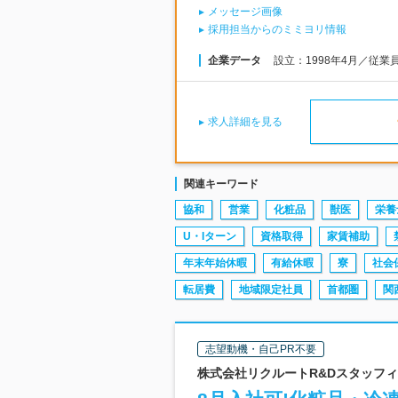
メッセージ画像
採用担当からのミミヨリ情報
企業データ
設立：1998年4月／従業
求人詳細を見る
関連キーワード
協和
営業
化粧品
獣医
栄養
U・Iターン
資格取得
家賃補助
年末年始休暇
有給休暇
寮
社会
転居費
地域限定社員
首都圏
関
志望動機・自己PR不要
株式会社リクルートR&Dスタッフィン