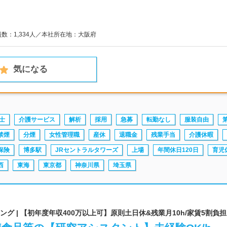
員数：1,334人／本社所在地：大阪府
気になる
士
介護サービス
解析
採用
急募
転勤なし
服装自由
禁煙
分煙
女性管理職
産休
退職金
残業手当
介護休暇
保険
博多駅
JRセントラルタワーズ
上場
年間休日120日
育児
西
東海
東京都
神奈川県
埼玉県
グ | 【初年度年収400万以上可】原則土日休&残業月10h/家賃5割負担