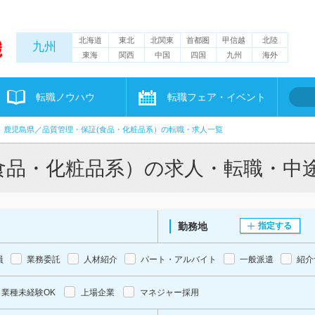
北海道
東北
北関東
首都圏
甲信越
北陸
九州
東海
関西
中国
四国
九州
海外
転職ノウハウ
転職フェア・イベント
鹿児島県／品質管理・保証(食品・化粧品系）の転職・求人一覧
食品・化粧品系）の求人・転職・中
勤務地
指定する
員
業務委託
人材紹介
パート・アルバイト
一般派遣
紹介
業種未経験OK
上場企業
マネジャー採用