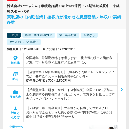
株式会社いーふらん | 業績絶好調！売上989億円・26期連続成長中｜未経
験スタートOK
買取店の【内勤営業】接客力が活かせる反響営業／年収UP実績
多数
正社員
職種・業種未経験OK
第二新卒歓迎
転勤なし
女性のおしごと掲載中
情報更新日：2026/08/07 終了予定日：2026/09/10
全国募集｜希望勤務地は考慮します。 北海道札幌市／函館市
／旭川市／帯広市／北見市／北広島市 ほか…
勤務地
【店舗営業※全国転勤あり】 月給45万円以上+インセンティブ
内訳：基本給23万円＋秘密保持手当4万円＋…
給与
初年度の年収：
700～2,500万円
【反響型営業／研修・サポート体制充実】全国に1,940店舗以
上を展開する買取専門店「おたからや」で買取をお任せします
仕事内容
★ノルマのプレッシャーなし！
【未経験・第二新卒歓迎】異業種から転職して大幅収入UP・
お休みも増えたという社員が多数 ◎平均年齢29歳／若手が活
対象と
躍中 ◎営業や接客経験が活かせる
なる方
企業データ