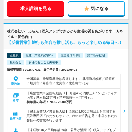
求人詳細を見る
気になる
株式会社いーふらん | 収入アップできるから生活の質もあがります！★ネ
イル・髪色自由
【反響営業】旅行も美容も推し活も。もっと楽しめる毎日へ！
正社員
職種・業種未経験OK
完全週休2日制
第二新卒歓迎
転勤なし
女性のおしごと掲載中
情報更新日：2026/07/31 終了予定日：2026/09/03
全国募集｜希望勤務地は考慮します。 北海道札幌市／函館市
／旭川市／帯広市／北見市／北広島市 ほか…
勤務地
【店舗営業※全国転勤あり】 月給45万円以上+インセンティブ
内訳：基本給23万円＋秘密保持手当4万円＋…
給与
初年度の年収：
700～2,500万円
【完全反響型／業界最大級】全国に1,930店舗以上を展開する
買取専門店「おたからや」で、Webや広告を見て来店されたお
仕事内容
客様への営業を行います
【未経験OK／平均年齢29歳・若手が活躍中】収入アップもプ