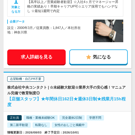
【高卒以上／営業経験者歓迎】☆入社4ヶ月でマネージャー昇
格の実績あり！早期キャリアUP可☆エリア採用でもハンデな
対象と
し ☆最短1週間で内定
なる方
企業データ
設立：2000年3月／従業員数：1,847人／本社所在
地：神奈川県
求人詳細を見る
気になる
志望動機・自己PR不要
株式会社中央コンタクト | ☆未経験大歓迎☆業界大手の安心感！マニュア
ル完備で教育制度◎
【店舗スタッフ】★年間休日162日★週休3日制★残業月15h程
度
正社員
職種・業種未経験OK
完全週休2日制
学歴不問
第二新卒歓迎
転勤なし
女性のおしごと掲載中
情報更新日：2026/08/03 終了予定日：2026/10/01