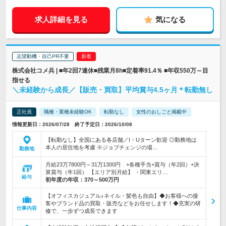
求人詳細を見る
気になる
志望動機・自己PR不要
株式会社コメ兵 | ■年2回7連休■残業月8h■定着率91.4％ ■年収550万～目
指せる
＼未経験から成長／【販売・買取】平均賞与4.5ヶ月＊転勤無し
正社員
職種・業種未経験OK
転勤なし
女性のおしごと掲載中
情報更新日：2026/07/28 終了予定日：2026/10/08
【転勤なし】全国にある各店舗／I・Uターン歓迎 ◎勤務地は
本人の居住地を考慮 ※ジョブチェンジの場…
勤務地
月給23万7800円～31万1300円 +各種手当+賞与（年2回）+決
算賞与（年1回） 【エリア別月給】 ・関東エリ…
給与
初年度の年収：
370～500万円
【オフィスカジュアル♪ネイル・髪色も自由】◆お客様への接
客やブランド品の買取・販売などをお任せします！◆充実の研
仕事内容
修で、一歩ずつ成長できます