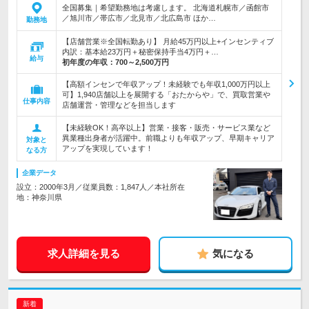
全国募集｜希望勤務地は考慮します。 北海道札幌市／函館市
／旭川市／帯広市／北見市／北広島市 ほか…
勤務地
【店舗営業※全国転勤あり】 月給45万円以上+インセンティブ
内訳：基本給23万円＋秘密保持手当4万円＋…
給与
初年度の年収：
700～2,500万円
【高額インセンで年収アップ！未経験でも年収1,000万円以上
可】1,940店舗以上を展開する「おたからや」で、買取営業や
仕事内容
店舗運営・管理などを担当します
【未経験OK！高卒以上】営業・接客・販売・サービス業など
異業種出身者が活躍中。前職よりも年収アップ、早期キャリア
対象と
アップを実現しています！
なる方
企業データ
設立：2000年3月／従業員数：1,847人／本社所在
地：神奈川県
求人詳細を見る
気になる