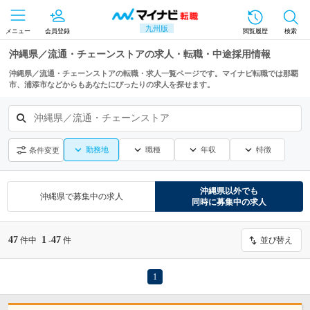
九州版
メニュー
会員登録
閲覧履歴
検索
沖縄県／流通・チェーンストアの求人・転職・中途採用情報
沖縄県／流通・チェーンストアの転職・求人一覧ページです。マイナビ転職では那覇
市、浦添市などからもあなたにぴったりの求人を探せます。
沖縄県／流通・チェーンストア
勤務地
職種
年収
特徴
条件変更
沖縄県
以外でも
沖縄県
で募集中の求人
同時に募集中の求人
47
1
47
件中
-
件
並び替え
1