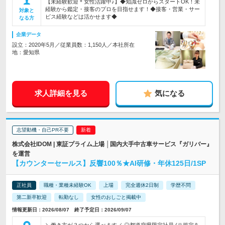
【未経験歓迎＊女性活躍中♪】◆知識ゼロからスタートOK！未
経験から鑑定・接客のプロを目指せます！◆接客・営業・サー
対象と
ビス経験などは活かせます◆
なる方
企業データ
設立：2020年5月／従業員数：1,150人／本社所在
地：愛知県
求人詳細を見る
気になる
志望動機・自己PR不要
株式会社IDOM | 東証プライム上場 │国内大手中古車サービス『ガリバー』
を運営
【カウンターセールス】反響100％★AI研修・年休125日/1SP
正社員
職種・業種未経験OK
上場
完全週休2日制
学歴不問
第二新卒歓迎
転勤なし
女性のおしごと掲載中
情報更新日：2026/08/07 終了予定日：2026/09/07