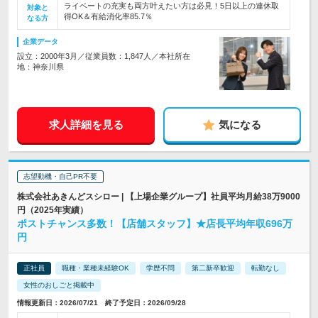
ライベートの充実も両方叶えたい方は必見！5日以上の連休取
対象と
得OK＆有給消化率85.7％
なる方
企業データ
設立：2000年3月／従業員数：1,847人／本社所在
地：神奈川県
求人詳細を見る
気になる
志望動機・自己PR不要
株式会社あきんどスシロー | 【上場企業グループ】社員平均月給38万9000
円（2025年実績）
ポストチャンス多数！【店舗スタッフ】★店長平均年収696万
円
正社員
職種・業種未経験OK
学歴不問
第二新卒歓迎
転勤なし
女性のおしごと掲載中
情報更新日：2026/07/21 終了予定日：2026/09/28