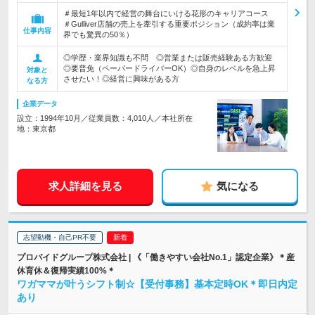
＃最短1年以内で経営の舞台にいける花形のキャリアコース
＃Gulliver店舗の売上を牽引する重要ポジション（成約率は業
仕事内容
界でも驚異の50％）
◎学歴・業界知識も不問 ◎営業または販売経験ある方歓迎
◎要普免（ペーパードライバーOK）◎自身のレベルを急上昇
対象と
させたい！◎経営に興味がある方
なる方
企業データ
設立：1994年10月／従業員数：4,010人／本社所在
地：東京都
求人詳細を見る
気になる
志望動機・自己PR不要
プロバイドグループ株式会社 | 《「働きやすい会社No.1」認定企業》＊産
休育休＆復帰実績100%＊
ワガママが叶うシフト制☆【受付事務】基本定時OK＊即日内定
あり