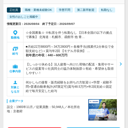
正社員
職種・業種未経験OK
学歴不問
第二新卒歓迎
転勤なし
女性のおしごと掲載中
情報更新日：2026/08/04 終了予定日：2026/09/07
☆全国募集☆ ※転居を伴う転勤なし 【日本全国の以下の拠点
で募集】 北海道：札幌市、函館市 他 青…
勤務地
■月給22万8800円～34万2800円＋各種手当(残業代1分単位で全
額支給など)＋賞与年2回 【モデル月収例】 …
給与
初年度の年収：
440～600万円
【しっかり休める】法人顧客へ向けた荷物の配送・集荷やサー
ビスの提案等☆社員同士の協力体制抜群☆有給・希望休も取得
仕事内容
しやすい！
何かしらの接客・販売経験をお持ちの方歓迎☆<学歴・経験不
問>普通自動車免許(AT限定可)賞与48.5万円×年2回支給☆固定
対象と
給で毎月安定した給与
なる方
企業データ
設立：1965年11月／従業員数：50,948人／本社所在
地：京都府