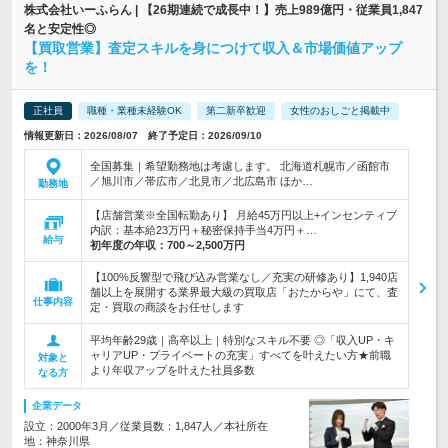
株式会社いーふらん | 【26期連続で成長中！】売上989億円・従業員1,847
名と安定性◎
【買取営業】査定スキルを身につけて収入＆市場価値アップ
を！
正社員
職種・業種未経験OK
第二新卒歓迎
女性のおしごと掲載中
情報更新日：2026/08/07 終了予定日：2026/09/10
全国募集｜希望勤務地は考慮します。 北海道札幌市／函館市
／旭川市／帯広市／北見市／北広島市 ほか…
勤務地
【店舗営業※全国転勤あり】 月給45万円以上+インセンティブ
内訳：基本給23万円＋秘密保持手当4万円＋…
給与
初年度の年収：
700～2,500万円
【100%反響型で飛び込み営業なし／充実の研修あり】1,940店
舗以上を展開する業界最大級の買取店「おたからや」にて、査
仕事内容
定・買取の商談をお任せします
平均年齢29歳｜高卒以上｜特別なスキル不要 ◎「収入UP・キ
ャリアUP・プライベートの充実」すべてを叶えたい方★前職
対象と
より年収アップを叶えた社員多数
なる方
企業データ
設立：2000年3月／従業員数：1,847人／本社所在
地：神奈川県