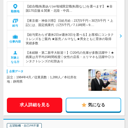
【総合職(転勤あり)or地域限定職(転勤なし)を選べます】 ★全
国170店舗 & 関東・北陸・中四…
勤務地
【東京都・神奈川県】 日給月給：23万5千円～30万5千円 ＊上
記には、固定残業代（1万5千円／7.11時間～9.…
給与
【給与変わらず週休2日or週休3日を選べる】お客様にコンタク
トレンズをご案内 ★販売ノルマなし★男女ともに育休の取得
仕事内容
実績多数
【未経験・第二新卒大歓迎！】◎20代の先輩が多数活躍中！★
残業は月平均15時間程度◇女性の店長・エリマネも活躍中◎コ
対象と
ンタクトレンズの社割あり
なる方
企業データ
設立：1984年4月／従業員数：1,288人／本社所在
地：静岡県
求人詳細を見る
気になる
志望動機・自己PR不要