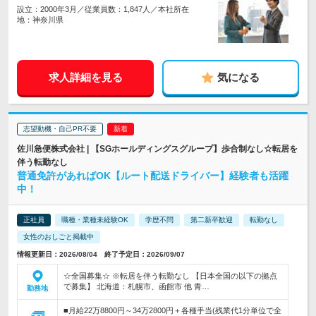
設立：2000年3月／従業員数：1,847人／本社所在
地：神奈川県
求人詳細を見る
気になる
志望動機・自己PR不要
佐川急便株式会社 | 【SGホールディングスグループ】歩合制なし☆転居を
伴う転勤なし
普通免許があればOK【ルート配送ドライバー】経験者も活躍
中！
正社員
職種・業種未経験OK
学歴不問
第二新卒歓迎
転勤なし
女性のおしごと掲載中
情報更新日：2026/08/04 終了予定日：2026/09/07
☆全国募集☆ ※転居を伴う転勤なし 【日本全国の以下の拠点
で募集】 北海道：札幌市、函館市 他 青…
勤務地
■月給22万8800円～34万2800円＋各種手当(残業代1分単位で全