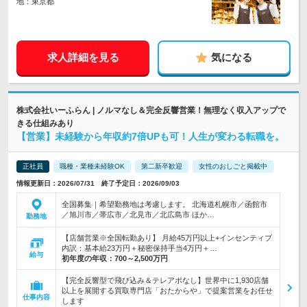
地：東京都
求人詳細を見る
気になる
株式会社いーふらん | ノルマなし＆完全反響営業！無理なく収入アップで
きる仕組みあり
【営業】未経験から年収約7倍UPも可！人生が変わる転職を。
正社員
職種・業種未経験OK
第二新卒歓迎
女性のおしごと掲載中
情報更新日：2026/07/31 終了予定日：2026/09/03
全国募集｜希望勤務地は考慮します。 北海道札幌市／函館市
／旭川市／帯広市／北見市／北広島市 ほか…
勤務地
【店舗営業※全国転勤あり】 月給45万円以上+インセンティブ
内訳：基本給23万円＋秘密保持手当4万円＋…
給与
初年度の年収：
700～2,500万円
【完全反響型で飛び込み＆テレアポなし】世界中に1,930店舗
以上を展開する買取専門店「おたからや」で提案営業をお任せ
仕事内容
します