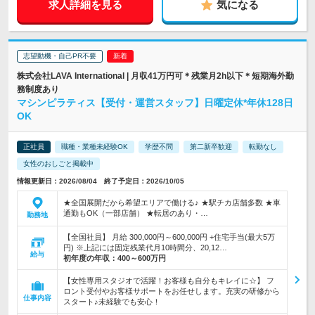
求人詳細を見る
気になる
志望動機・自己PR不要
株式会社LAVA International | 月収41万円可＊残業月2h以下＊短期海外勤
務制度あり
マシンピラティス【受付・運営スタッフ】日曜定休*年休128日
OK
正社員
職種・業種未経験OK
学歴不問
第二新卒歓迎
転勤なし
女性のおしごと掲載中
情報更新日：2026/08/04 終了予定日：2026/10/05
★全国展開だから希望エリアで働ける♪ ★駅チカ店舗多数 ★車
通勤もOK（一部店舗） ★転居のあり・…
勤務地
【全国社員】 月給 300,000円～600,000円 +住宅手当(最大5万
円) ※上記には固定残業代月10時間分、20,12…
給与
初年度の年収：
400～600万円
【女性専用スタジオで活躍！お客様も自分もキレイに☆】 フ
ロント受付やお客様サポートをお任せします。充実の研修から
仕事内容
スタート♪未経験でも安心！