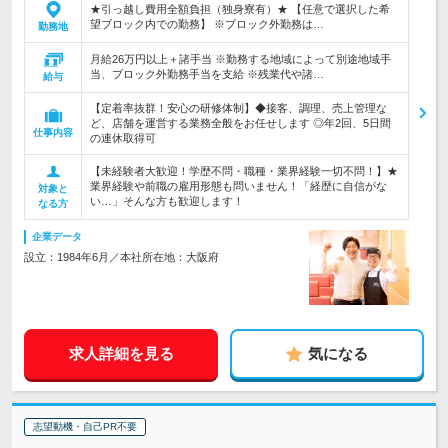
★引っ越し費用全額負担（独身寮有）★ 【任意で選択した希
望ブロック内での勤務】 ※ブロック外勤務は…
勤務地
月給26万円以上＋諸手当 ※勤務する地域によって別途地域手
当、ブロック外勤務手当を支給 ※残業代や諸…
給与
【定着率抜群！安心の研修体制】◆接客、調理、売上管理な
ど、店舗を運営する業務全般をお任せします ◎年2回、5日間
仕事内容
の連休取得可
【未経験者大歓迎！学歴不問・職種・業界経験一切不問！】★
業界経験や前職の雇用形態も問いません！「経歴に自信がな
対象と
い…」そんな方も歓迎します！
なる方
企業データ
設立：1984年6月／本社所在地：大阪府
求人詳細を見る
気になる
志望動機・自己PR不要