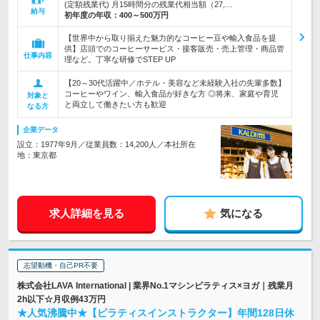
(定額残業代) 月15時間分の残業代相当額（27,…
給与
初年度の年収：
400～500万円
【世界中から取り揃えた魅力的なコーヒー豆や輸入食品を提
供】店頭でのコーヒーサービス・接客販売・売上管理・商品管
仕事内容
理など。丁寧な研修でSTEP UP
【20～30代活躍中／ホテル・美容など未経験入社の先輩多数】
コーヒーやワイン、輸入食品が好きな方 ◎将来、家庭や育児
対象と
と両立して働きたい方も歓迎
なる方
企業データ
設立：1977年9月／従業員数：14,200人／本社所在
地：東京都
求人詳細を見る
気になる
志望動機・自己PR不要
株式会社LAVA International | 業界No.1マシンピラティス×ヨガ｜残業月
2h以下☆月収例43万円
★人気沸騰中★【ピラティスインストラクター】年間128日休