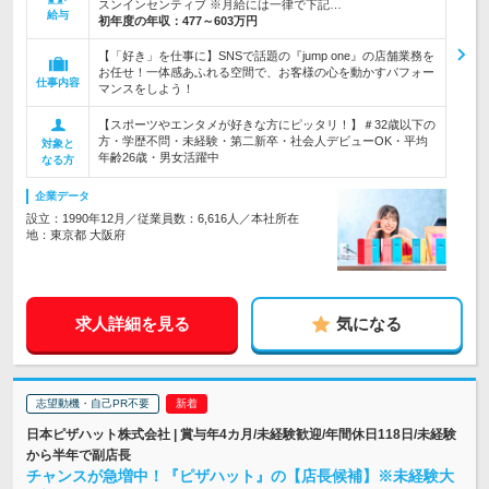
スンインセンティブ ※月給には一律で下記…
給与
初年度の年収：
477～603万円
【「好き」を仕事に】SNSで話題の『jump one』の店舗業務を
お任せ！一体感あふれる空間で、お客様の心を動かすパフォー
仕事内容
マンスをしよう！
【スポーツやエンタメが好きな方にピッタリ！】＃32歳以下の
方・学歴不問・未経験・第二新卒・社会人デビューOK・平均
対象と
年齢26歳・男女活躍中
なる方
企業データ
設立：1990年12月／従業員数：6,616人／本社所在
地：東京都 大阪府
求人詳細を見る
気になる
志望動機・自己PR不要
日本ピザハット株式会社 | 賞与年4カ月/未経験歓迎/年間休日118日/未経験
から半年で副店長
チャンスが急増中！『ピザハット』の【店長候補】※未経験大