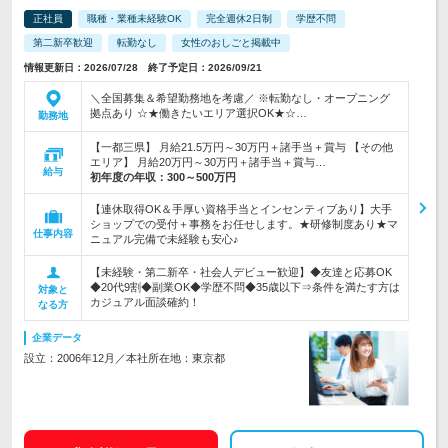
正社員
職種・業種未経験OK
完全週休2日制
学歴不問
第二新卒歓迎
転勤なし
女性のおしごと掲載中
情報更新日：2026/07/28 終了予定日：2026/09/21
＼全国募集＆希望勤務地を考慮／ ※転勤なし・オープニング
拠点あり ☆★働きたいエリア選択OK★☆…
勤務地
【一都三県】 月給21.5万円～30万円＋諸手当＋賞与 【その他
エリア】 月給20万円～30万円＋諸手当＋賞与…
給与
初年度の年収：
300～500万円
【連休取得OK＆手厚い資格手当とインセンティブあり】大手
ショップでの受付＋事務をお任せします。★研修制度あり★マ
仕事内容
ニュアル完備で未経験も安心♪
【未経験・第二新卒・社会人デビュー歓迎】◆友達と応募OK
◆20代9割◆副業OK◆学歴不問◆35歳以下⇒条件を満たす方は
対象と
カジュアル面談確約！
なる方
企業データ
設立：2006年12月／本社所在地：東京都