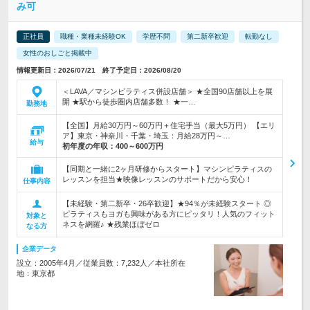
み可
正社員
職種・業種未経験OK
学歴不問
第二新卒歓迎
転勤なし
女性のおしごと掲載中
情報更新日：2026/07/21 終了予定日：2026/08/20
＜LAVA／マシンピラティス併設店舗＞ ★全国90店舗以上を展
開 ★駅から徒歩圏内店舗多数！ ★一…
勤務地
【全国】月給30万円～60万円＋住宅手当（最大5万円） 【エリ
ア】東京・神奈川・千葉・埼玉：月給28万円～…
給与
初年度の年収：
400～600万円
【同期と一緒に2ヶ月研修からスタート】マシンピラティスの
レッスンを担当★映像レッスンのサポートだから安心！
仕事内容
【未経験・第二新卒・26卒歓迎】★94％が未経験スタート ◎
ピラティスもヨガも興味がある方にピッタリ！人気のフィット
対象と
ネスを網羅♪ ★残業ほぼゼロ
なる方
企業データ
設立：2005年4月／従業員数：7,232人／本社所在
地：東京都