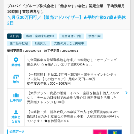
プロバイドグループ株式会社 | 「働きやすい会社」認定企業｜平均残業月
10時間｜書類選考なし
＼月収30万円可／【販売アドバイザー】★平均年齢27歳★完休
2日
正社員
職種・業種未経験OK
完全週休2日制
学歴不問
第二新卒歓迎
転勤なし
女性のおしごと掲載中
情報更新日：2026/07/28 終了予定日：2026/08/31
＼全国募集＆希望勤務地を考慮／ ※転勤なし・オープニング
拠点あり ☆★働きたいエリア選択OK★☆…
勤務地
【一都三県】 月給21.5万円～30万円＋諸手当＋インセンティ
ブ＋賞与 【その他エリア】 月給20万円～30万…
給与
初年度の年収：
300～500万円
【大手ブランド商品の販促・イベント企画を担当】個人ノルマ
なし！チームの目標制で未経験も安心◎ 無料研修を活用した
仕事内容
異業種チャレンジもOK◎
【未経験・第二新卒歓迎／35歳以下の方は全員面談確約＆WE
B面談1回のみ】立派な応募理由も不要！人柄重視の採用を行っ
対象と
ています！ ◆有休消化100％
なる方
企業データ