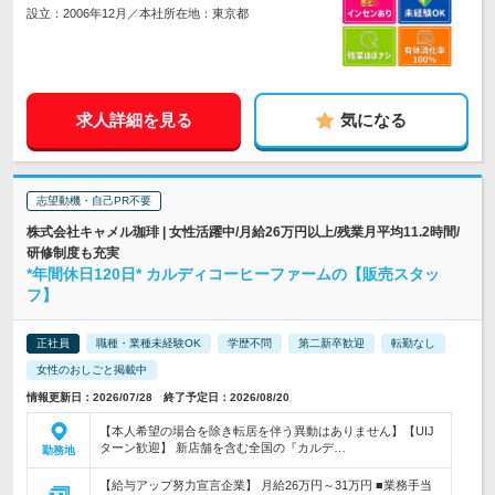
設立：2006年12月／本社所在地：東京都
求人詳細を見る
気になる
志望動機・自己PR不要
株式会社キャメル珈琲 | 女性活躍中/月給26万円以上/残業月平均11.2時間/
研修制度も充実
*年間休日120日* カルディコーヒーファームの【販売スタッ
フ】
正社員
職種・業種未経験OK
学歴不問
第二新卒歓迎
転勤なし
女性のおしごと掲載中
情報更新日：2026/07/28 終了予定日：2026/08/20
【本人希望の場合を除き転居を伴う異動はありません】【UIJ
ターン歓迎】 新店舗を含む全国の『カルデ…
勤務地
【給与アップ努力宣言企業】 月給26万円～31万円 ■業務手当