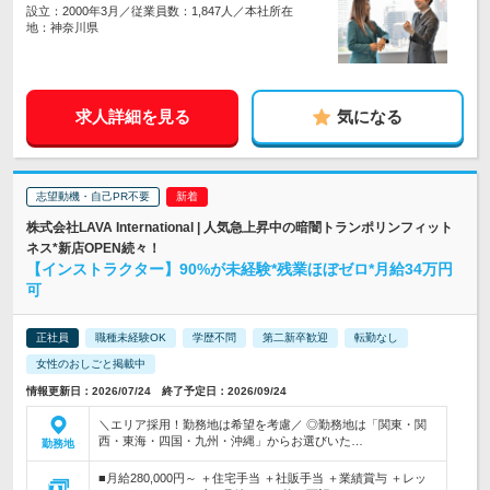
設立：2000年3月／従業員数：1,847人／本社所在
地：神奈川県
求人詳細を見る
気になる
志望動機・自己PR不要
株式会社LAVA International | 人気急上昇中の暗闇トランポリンフィット
ネス*新店OPEN続々！
【インストラクター】90%が未経験*残業ほぼゼロ*月給34万円
可
正社員
職種未経験OK
学歴不問
第二新卒歓迎
転勤なし
女性のおしごと掲載中
情報更新日：2026/07/24 終了予定日：2026/09/24
＼エリア採用！勤務地は希望を考慮／ ◎勤務地は「関東・関
西・東海・四国・九州・沖縄」からお選びいた…
勤務地
■月給280,000円～ ＋住宅手当 ＋社販手当 ＋業績賞与 ＋レッ