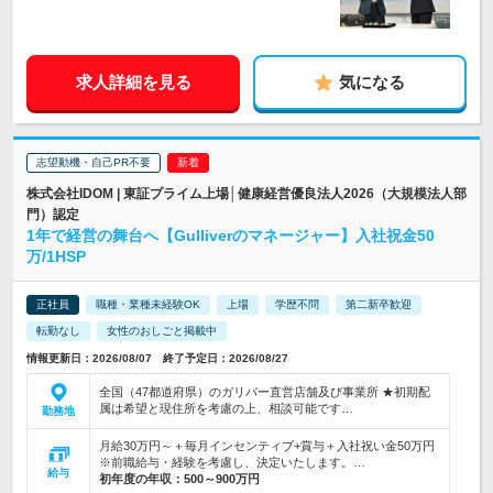
求人詳細を見る
気になる
志望動機・自己PR不要
株式会社IDOM | 東証プライム上場│健康経営優良法人2026（大規模法人部
門）認定
1年で経営の舞台へ【Gulliverのマネージャー】入社祝金50
万/1HSP
正社員
職種・業種未経験OK
上場
学歴不問
第二新卒歓迎
転勤なし
女性のおしごと掲載中
情報更新日：2026/08/07 終了予定日：2026/08/27
全国（47都道府県）のガリバー直営店舗及び事業所 ★初期配
属は希望と現住所を考慮の上、相談可能です…
勤務地
月給30万円～＋毎月インセンティブ+賞与＋入社祝い金50万円
※前職給与・経験を考慮し、決定いたします。…
給与
初年度の年収：
500～900万円