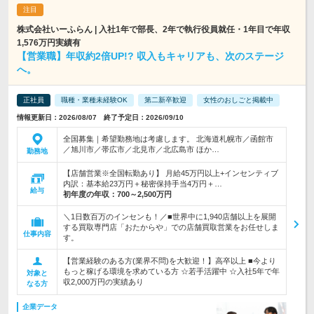
株式会社いーふらん | 入社1年で部長、2年で執行役員就任・1年目で年収
1,576万円実績有
【営業職】年収約2倍UP!? 収入もキャリアも、次のステージ
へ。
正社員
職種・業種未経験OK
第二新卒歓迎
女性のおしごと掲載中
情報更新日：2026/08/07 終了予定日：2026/09/10
全国募集｜希望勤務地は考慮します。 北海道札幌市／函館市
／旭川市／帯広市／北見市／北広島市 ほか…
勤務地
【店舗営業※全国転勤あり】 月給45万円以上+インセンティブ
内訳：基本給23万円＋秘密保持手当4万円＋…
給与
初年度の年収：
700～2,500万円
＼1日数百万のインセンも！／■世界中に1,940店舗以上を展開
する買取専門店「おたからや」での店舗買取営業をお任せしま
仕事内容
す。
【営業経験のある方(業界不問)を大歓迎！】高卒以上 ■今より
もっと稼げる環境を求めている方 ☆若手活躍中 ☆入社5年で年
対象と
収2,000万円の実績あり
なる方
企業データ