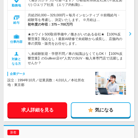
＼働き方が３つから選べます／ ◎都道府県限定社員 (※規定あ
り) ◎エリア社員 (エリア内転勤)…
勤務地
月給250,000～329,000円＋毎月インセンティブ ※前職給与・
経験等を考慮し、決定いたします。 ※月給は…
給与
初年度の年収：
375～700万円
★ホワイト500取得準備中／働きがいのある会社★ 【100%反
響営業】飛込なし！最新AI研修で未経験から成長し、店舗内の
仕事内容
車の買取・販売をお任せします。
＼未経験歓迎・学歴不問／車の知識はなくてもOK！【100%反
響営業】のGulliver店や"人気"のSUV・輸入車専門店で活躍しま
対象と
せんか？
なる方
企業データ
設立：1994年10月／従業員数：4,010人／本社所在
地：東京都
求人詳細を見る
気になる