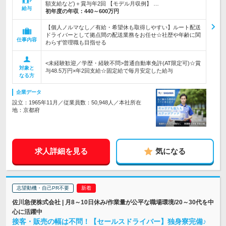
額支給など)＋賞与年2回 【モデル月収例】 …
給与
初年度の年収：
440～600万円
【個人ノルマなし／有給・希望休も取得しやすい】ルート配送
ドライバーとして拠点間の配送業務をお任せ☆社歴や年齢に関
仕事内容
わらず管理職も目指せる
<未経験歓迎／学歴・経験不問>普通自動車免許(AT限定可)☆賞
対象と
与48.5万円×年2回支給☆固定給で毎月安定した給与
なる方
企業データ
設立：1965年11月／従業員数：50,948人／本社所在
地：京都府
求人詳細を見る
気になる
志望動機・自己PR不要
佐川急便株式会社 | 月8～10日休み/作業量が公平な職場環境/20～30代を中
心に活躍中
接客・販売の幅は不問！【セールスドライバー】独身寮完備♪