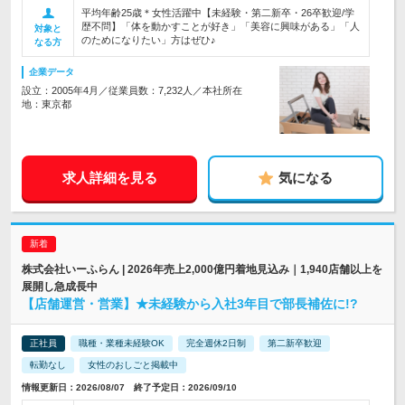
平均年齢25歳＊女性活躍中【未経験・第二新卒・26卒歓迎/学
歴不問】「体を動かすことが好き」「美容に興味がある」「人
対象と
のためになりたい」方はぜひ♪
なる方
企業データ
設立：2005年4月／従業員数：7,232人／本社所在
地：東京都
求人詳細を見る
気になる
株式会社いーふらん | 2026年売上2,000億円着地見込み｜1,940店舗以上を
展開し急成長中
【店舗運営・営業】★未経験から入社3年目で部長補佐に!?
正社員
職種・業種未経験OK
完全週休2日制
第二新卒歓迎
転勤なし
女性のおしごと掲載中
情報更新日：2026/08/07 終了予定日：2026/09/10