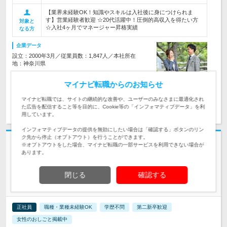
【業界未経験OK！知識やスキルは入社後に身につけられま
す】営業経験者歓迎 ☆20代活躍中！圧倒的高収入を得たい方
対象と
☆入社4ヶ月でマネージャー昇格実績
なる方
企業データ
設立：2000年3月／従業員数：1,847人／本社所在
地：神奈川県
マイナビ転職からのお知らせ
マイナビ転職では、サイトの継続的な改善や、ユーザーのみなさまに最適化され
求人詳細を見る
気になる
た広告を配信すること等を目的に、Cookie等の「インフォマティブデータ」を利
用しています。
インフォマティブデータの提供を無効にしたい場合は「確認する」ボタンのリン
ク先から停止（オプトアウト）を行うことができます。
志望動機・自己PR不要
※オプトアウトをした場合、マイナビ転職の一部サービスを利用できない場合が
あります。
ゴディバジャパン株式会社 | *お客様の笑顔がやりがい*ゴディバで得られ
る、充実の毎日を♪
閉じる
確認する
GODIVA【販売スタッフ】月25万円～／残業月4H／有休取得率
100％
正社員
職種・業種未経験OK
学歴不問
第二新卒歓迎
女性のおしごと掲載中