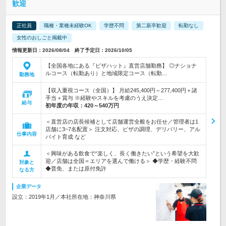
歓迎
正社員
職種・業種未経験OK
学歴不問
第二新卒歓迎
転勤なし
女性のおしごと掲載中
情報更新日：2026/08/04 終了予定日：2026/10/05
【全国各地にある『ピザハット』直営店舗勤務】 ◎ナショナ
ルコース（転勤あり）と地域限定コース（転勤…
勤務地
【収入重視コース（全国）】 月給245,400円～277,400円＋諸
手当＋賞与 ※経験やスキルを考慮のうえ決定…
給与
初年度の年収：
420～540万円
＜直営店の店長候補として店舗運営全般をお任せ／管理者は1
店舗に3~7名配置＞ 注文対応、ピザの調理、デリバリー、アル
仕事内容
バイト育成 など
＜興味がある飲食で“楽しく、長く働きたい”という希望を大歓
迎／店舗は全国＝エリアを選んで働ける＞ ◆学歴・経験不問
対象と
◆普免、または原付免許
なる方
企業データ
設立：2019年1月／本社所在地：神奈川県