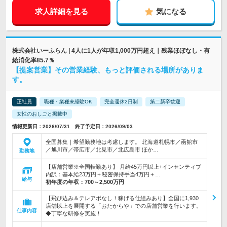
求人詳細を見る
気になる
株式会社いーふらん | 4人に1人が年収1,000万円超え｜残業ほぼなし・有
給消化率85.7％
【提案営業】その営業経験、もっと評価される場所がありま
す。
正社員
職種・業種未経験OK
完全週休2日制
第二新卒歓迎
女性のおしごと掲載中
情報更新日：2026/07/31 終了予定日：2026/09/03
全国募集｜希望勤務地は考慮します。 北海道札幌市／函館市
／旭川市／帯広市／北見市／北広島市 ほか…
勤務地
【店舗営業※全国転勤あり】 月給45万円以上+インセンティブ
内訳：基本給23万円＋秘密保持手当4万円＋…
給与
初年度の年収：
700～2,500万円
【飛び込み＆テレアポなし！稼げる仕組みあり】全国に1,930
店舗以上を展開する「おたからや」での店舗営業を行います。
仕事内容
◆丁寧な研修を実施！