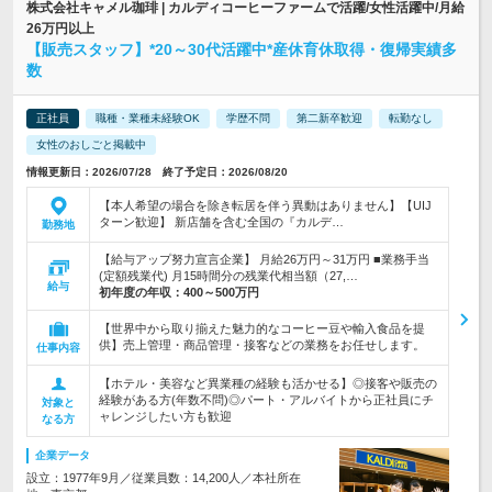
株式会社キャメル珈琲 | カルディコーヒーファームで活躍/女性活躍中/月給
26万円以上
【販売スタッフ】*20～30代活躍中*産休育休取得・復帰実績多
数
正社員
職種・業種未経験OK
学歴不問
第二新卒歓迎
転勤なし
女性のおしごと掲載中
情報更新日：2026/07/28 終了予定日：2026/08/20
【本人希望の場合を除き転居を伴う異動はありません】【UIJ
ターン歓迎】 新店舗を含む全国の『カルデ…
勤務地
【給与アップ努力宣言企業】 月給26万円～31万円 ■業務手当
(定額残業代) 月15時間分の残業代相当額（27,…
給与
初年度の年収：
400～500万円
【世界中から取り揃えた魅力的なコーヒー豆や輸入食品を提
供】売上管理・商品管理・接客などの業務をお任せします。
仕事内容
【ホテル・美容など異業種の経験も活かせる】◎接客や販売の
経験がある方(年数不問)◎パート・アルバイトから正社員にチ
対象と
ャレンジしたい方も歓迎
なる方
企業データ
設立：1977年9月／従業員数：14,200人／本社所在