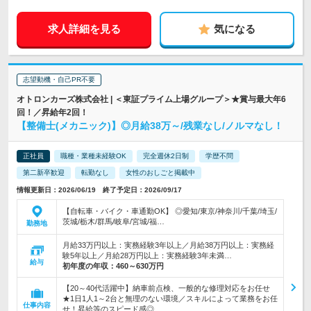
求人詳細を見る
気になる
志望動機・自己PR不要
オトロンカーズ株式会社 | ＜東証プライム上場グループ＞★賞与最大年6
回！／昇給年2回！
【整備士(メカニック)】◎月給38万～/残業なし/ノルマなし！
正社員
職種・業種未経験OK
完全週休2日制
学歴不問
第二新卒歓迎
転勤なし
女性のおしごと掲載中
情報更新日：2026/06/19 終了予定日：2026/09/17
【自転車・バイク・車通勤OK】 ◎愛知/東京/神奈川/千葉/埼玉/
茨城/栃木/群馬/岐阜/宮城/福…
勤務地
月給33万円以上：実務経験3年以上／月給38万円以上：実務経
験5年以上／月給28万円以上：実務経験3年未満…
給与
初年度の年収：
460～630万円
【20～40代活躍中】納車前点検、一般的な修理対応をお任せ
★1日1人1～2台と無理のない環境／スキルによって業務をお任
仕事内容
せ！昇給等のスピード感◎