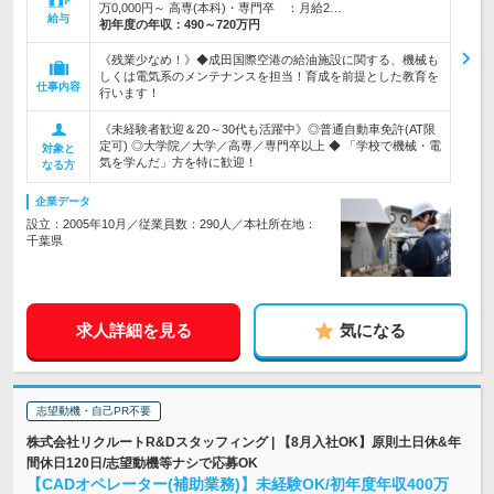
万0,000円～ 高専(本科)・専門卒 ：月給2…
給与
初年度の年収：
490～720万円
《残業少なめ！》◆成田国際空港の給油施設に関する、機械も
しくは電気系のメンテナンスを担当！育成を前提とした教育を
仕事内容
行います！
《未経験者歓迎＆20～30代も活躍中》◎普通自動車免許(AT限
定可) ◎大学院／大学／高専／専門卒以上 ◆ 「学校で機械・電
対象と
気を学んだ」方を特に歓迎！
なる方
企業データ
設立：2005年10月／従業員数：290人／本社所在地：
千葉県
求人詳細を見る
気になる
志望動機・自己PR不要
株式会社リクルートR&Dスタッフィング | 【8月入社OK】原則土日休&年
間休日120日/志望動機等ナシで応募OK
【CADオペレーター(補助業務)】未経験OK/初年度年収400万