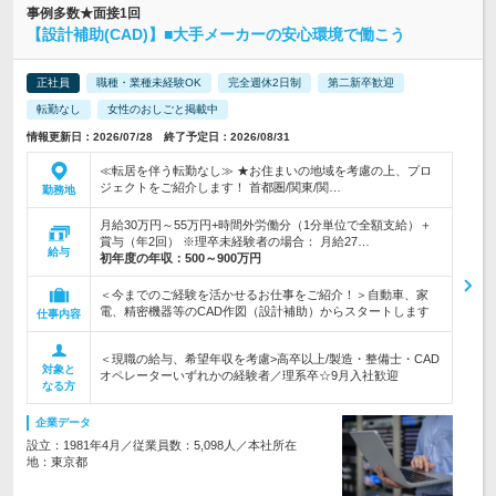
事例多数★面接1回
【設計補助(CAD)】■大手メーカーの安心環境で働こう
正社員
職種・業種未経験OK
完全週休2日制
第二新卒歓迎
転勤なし
女性のおしごと掲載中
情報更新日：2026/07/28 終了予定日：2026/08/31
≪転居を伴う転勤なし≫ ★お住まいの地域を考慮の上、プロ
ジェクトをご紹介します！ 首都圏/関東/関…
勤務地
月給30万円～55万円+時間外労働分（1分単位で全額支給）＋
賞与（年2回） ※理卒未経験者の場合： 月給27…
給与
初年度の年収：
500～900万円
＜今までのご経験を活かせるお仕事をご紹介！＞自動車、家
電、精密機器等のCAD作図（設計補助）からスタートします
仕事内容
＜現職の給与、希望年収を考慮>高卒以上/製造・整備士・CAD
対象と
オペレーターいずれかの経験者／理系卒☆9月入社歓迎
なる方
企業データ
設立：1981年4月／従業員数：5,098人／本社所在
地：東京都