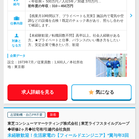
＜年収例＞ 500万円／入社5年／30歳 370万円…
給与
初年度の年収：
310～450万円
【残業月10時間以下、プライベートも充実】施設内で電気や空
調などの設備を点検！既定のチェック表があり、照らし合わせ
仕事内容
て確認します。
【未経験歓迎／転職回数不問】高卒以上。社会人経験がある
方。★プライベートと仕事、バランスのいい働き方をしたい
対象と
方、安定企業で働きたい方、歓迎
なる方
企業データ
設立：1973年7月／従業員数：1,600人／本社所在
地：東京都
求人詳細を見る
気になる
志望動機・自己PR不要
東芝コンシューママーケティング株式会社 | 東芝ライフスタイルグループ
◆研修2ヶ月◆社宅有/引越代会社負担
未経験歓迎！生活家電の【フィールドエンジニア】*賞与年3回