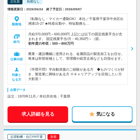
正社員
転勤なし
情報更新日：2026/06/24 終了予定日：2026/09/07
《転勤なし・マイカー通勤OK》 本社／千葉県千葉市中央区出
洲港15-27 ★時差出勤や、時短勤務も…
勤務地
月給370,000円～600,000円 上記には以下の固定残業手当が含
まれます。 固定残業手当/月：40,350円～（固…
給与
初年度の年収：
500～800万円
農業・建設機械に使用される、金属部品の製造加工をお任せ。
将来は幹部候補として、管理職や経営企画なども目指せます。
仕事内容
《学歴不問》半自動溶接のご経験がある方 ◆ものづくりが好
き、製造業に興味がある方 ※キャリアアップを目指したい方
対象と
大歓迎！
なる方
企業データ
設立：1970年11月／本社所在地：千葉県
求人詳細を見る
気になる
志望動機・自己PR不要