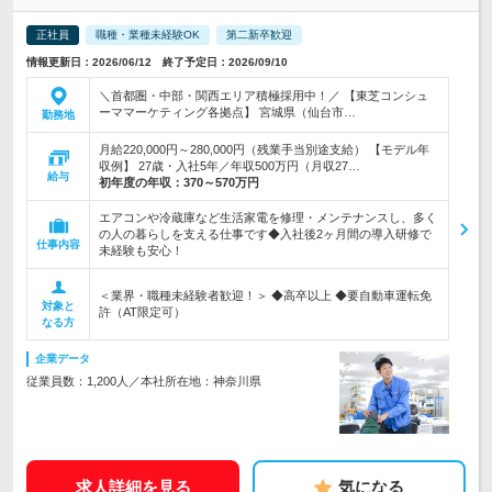
正社員
職種・業種未経験OK
第二新卒歓迎
情報更新日：2026/06/12 終了予定日：2026/09/10
＼首都圏・中部・関西エリア積極採用中！／ 【東芝コンシュ
ーママーケティング各拠点】 宮城県（仙台市…
勤務地
月給220,000円～280,000円（残業手当別途支給） 【モデル年
収例】 27歳・入社5年／年収500万円（月収27…
給与
初年度の年収：
370～570万円
エアコンや冷蔵庫など生活家電を修理・メンテナンスし、多く
の人の暮らしを支える仕事です◆入社後2ヶ月間の導入研修で
仕事内容
未経験も安心！
＜業界・職種未経験者歓迎！＞ ◆高卒以上 ◆要自動車運転免
対象と
許（AT限定可）
なる方
企業データ
従業員数：1,200人／本社所在地：神奈川県
求人詳細を見る
気になる