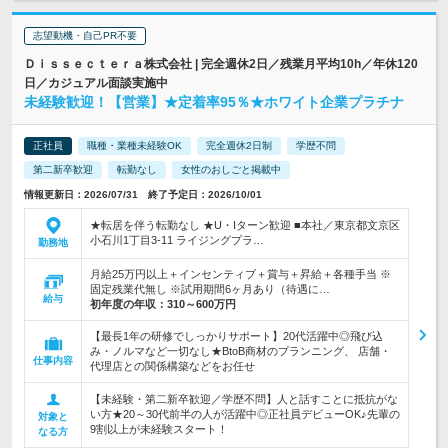
志望動機・自己PR不要
Ｄｉｓｓｅｃｔｅｒａ株式会社 | 完全週休2日／残業月平均10h／年休120
日／カジュアル面談実施中
未経験歓迎！【営業】★定着率95％★ホワイト企業プラチナ
正社員
職種・業種未経験OK
完全週休2日制
学歴不問
第二新卒歓迎
転勤なし
女性のおしごと掲載中
情報更新日：2026/07/31 終了予定日：2026/10/01
★転居を伴う転勤なし ★U・Iターン歓迎 ■本社／東京都文京区
小石川1丁目3-11 ライジングプラ…
勤務地
月給25万円以上＋インセンティブ＋賞与＋昇給＋各種手当 ※
固定残業代無し ※試用期間6ヶ月あり（待遇に…
給与
初年度の年収：
310～600万円
【最長1年の研修でしっかりサポート】20代活躍中◎飛び込
み・ノルマなど一切なし★BtoB商材のプランニング、 店舗・
仕事内容
代理店との関係構築などをお任せ
【未経験・第二新卒歓迎／学歴不問】人と話すことに抵抗がな
い方★20～30代前半の人が活躍中◎正社員デビューOK♪先輩の
対象と
9割以上が未経験スタート！
なる方