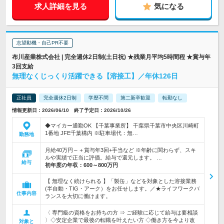
求人詳細を見る
気になる
志望動機・自己PR不要
布川産業株式会社 | 完全週休2日制(土日祝) ★残業月平均5時間程 ★賞与年
3回支給
無理なくじっくり活躍できる【溶接工】／年休126日
正社員
完全週休2日制
学歴不問
第二新卒歓迎
転勤なし
情報更新日：2026/06/10 終了予定日：2026/10/26
◆マイカー通勤OK 【千葉事業所】 千葉県千葉市中央区川崎町
1番地 JFE千葉構内 ※駐車場代：無…
勤務地
月給40万円～＋賞与年3回+手当など ※年齢に関わらず、スキ
ルや実績で正当に評価。給与で還元します。 …
給与
初年度の年収：
600～800万円
【 無理なく続けられる 】「製缶」などを対象とした溶接業務
(半自動・TIG・アーク）をお任せします。／★ライフワークバ
仕事内容
ランスを大切に働けます。
〈 専門級の資格をお持ちの方 ⇒ ご経験に応じて給与は要相談
〉◇安定企業で最後の転職を叶えたい方 ◇働き方を今より改
対象と