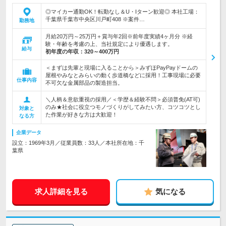
◎マイカー通勤OK！転勤なし＆U・Iターン歓迎◎ 本社工場：
千葉県千葉市中央区川戸町408 ※案件…
勤務地
月給20万円～25万円＋賞与年2回※前年度実績4ヶ月分 ※経
験・年齢を考慮の上、当社規定により優遇します。
給与
初年度の年収：
320～400万円
＜まずは先輩と現場に入ることから＞みずほPayPayドームの
屋根やみなとみらいの動く歩道橋などに採用！工事現場に必要
仕事内容
不可欠な金属部品の製造担当。
＼人柄＆意欲重視の採用／＜学歴＆経験不問＞必須普免(AT可)
のみ★社会に役立つモノづくりがしてみたい方、コツコツとし
対象と
た作業が好きな方は大歓迎！
なる方
企業データ
設立：1969年3月／従業員数：33人／本社所在地：千
葉県
求人詳細を見る
気になる