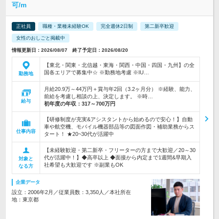
可/m
正社員
職種・業種未経験OK
完全週休2日制
第二新卒歓迎
女性のおしごと掲載中
情報更新日：2026/08/07 終了予定日：2026/08/20
【東北・関東・北信越・東海・関西・中国・四国・九州】の全
国各エリアで募集中☆ ※勤務地考慮 ※IU…
勤務地
月給20.9万～44万円＋賞与年2回（3.2ヶ月分） ※経験、能力、
前給を考慮し相談の上、決定します。 ※時…
給与
初年度の年収：
317～700万円
【研修制度が充実&アシスタントから始めるので安心！】自動
車や航空機、モバイル機器部品等の図面作図・補助業務からス
仕事内容
タート！ ★20~30代が活躍中
【未経験歓迎・第二新卒・フリーターの方まで大歓迎／20～30
代が活躍中！】◆高卒以上 ◆面接から内定まで1週間&早期入
対象と
社希望も大歓迎です ※副業もOK
なる方
企業データ
設立：2006年2月／従業員数：3,350人／本社所在
地：東京都