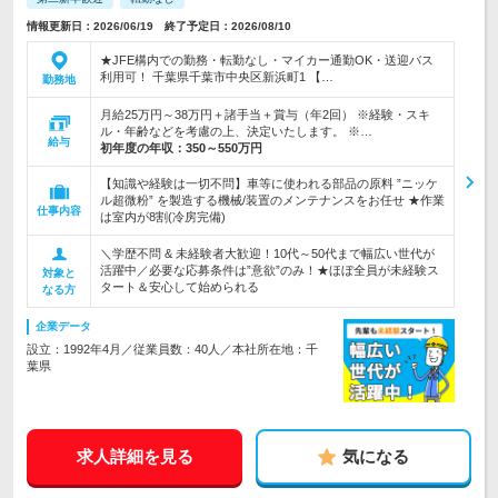
情報更新日：2026/06/19 終了予定日：2026/08/10
★JFE構内での勤務・転勤なし・マイカー通勤OK・送迎バス
利用可！ 千葉県千葉市中央区新浜町1 【…
勤務地
月給25万円～38万円＋諸手当＋賞与（年2回） ※経験・スキ
ル・年齢などを考慮の上、決定いたします。 ※…
給与
初年度の年収：
350～550万円
【知識や経験は一切不問】車等に使われる部品の原料 ”ニッケ
ル超微粉” を製造する機械/装置のメンテナンスをお任せ ★作業
仕事内容
は室内が8割(冷房完備)
＼学歴不問 & 未経験者大歓迎！10代～50代まで幅広い世代が
活躍中／必要な応募条件は”意欲”のみ！★ほぼ全員が未経験ス
対象と
タート＆安心して始められる
なる方
企業データ
設立：1992年4月／従業員数：40人／本社所在地：千
葉県
求人詳細を見る
気になる