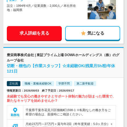
設立：1994年4月／従業員数：2,000人／本社所在
地：福岡県
求人詳細を見る
気になる
豊栄商事株式会社 | 東証プライム上場 DOWAホールディングス（株）のグ
ループ会社
切断・梱包の【作業スタッフ】☆未経験OK/残業月5h程/年休
121日
正社員
職種・業種未経験OK
学歴不問
第二新卒歓迎
情報更新日：2026/08/03 終了予定日：2026/09/17
未経験でも安心の働きやすさとサポート体制の魅力が詰まった環境で、
新たなキャリアを始めませんか？
千葉県千葉市花見川区犢橋町1598-1 ※転勤なしの働き方をご
希望の場合は、面接時にご相談ください。
勤務地
月給23万円～27万円＋賞与年2回（昨年度実績：5.0ヶ月分）＋