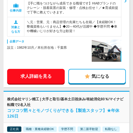
【手に職をつけながら成長できる職場です】HIABブランドの
クレーン・脱着装置の架装・修理・点検お任せ！／★育成前提
仕事内容
で丁寧に教えていきます。
＼元：営業、元：商品管理の先輩たちも在籍／【未経験OK！
整備資格もいりません】◆20～40代が活躍中 ◆学歴不問 ◆車
対象と
や機械いじりが好きな方は歓迎！
なる方
企業データ
設立：1982年10月／本社所在地：千葉県
求人詳細を見る
気になる
株式会社マリン精工 | 大手と取引/基本土日祝休み/有給消化80％/マイナビ
転職で2名入社
コツコツ黙々とモノづくりができる【製造スタッフ】★年休
126日
正社員
職種・業種未経験OK
学歴不問
第二新卒歓迎
転勤なし