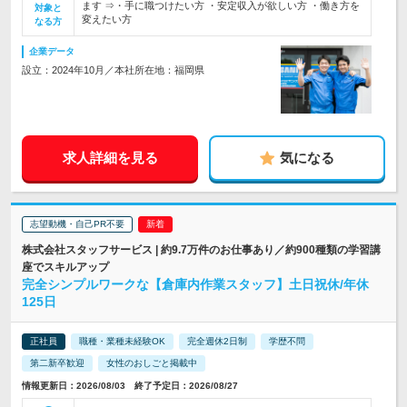
ます ⇒・手に職つけたい方 ・安定収入が欲しい方 ・働き方を
対象と
変えたい方
なる方
企業データ
設立：2024年10月／本社所在地：福岡県
求人詳細を見る
気になる
志望動機・自己PR不要
株式会社スタッフサービス | 約9.7万件のお仕事あり／約900種類の学習講
座でスキルアップ
完全シンプルワークな【倉庫内作業スタッフ】土日祝休/年休
125日
正社員
職種・業種未経験OK
完全週休2日制
学歴不問
第二新卒歓迎
女性のおしごと掲載中
情報更新日：2026/08/03 終了予定日：2026/08/27