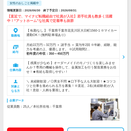
女性のおしごと掲載中
情報更新日：2026/06/30 終了予定日：2026/08/31
【直近で、マイナビ転職経由で社員が入社】若手社員も数多く活躍
中！“アットホーム”な社風で定着率も抜群
【 転勤なし 】 千葉県千葉市花見川区大日町1560-1 ※マイカー
通勤OK！(無料駐車場あり)
勤務地
月給22万円～32万円 ＋ 諸手当 ＋ 賞与年2回 ※年齢、経験、能
力を考慮の上、優遇します。 ※試用期間2…
給与
初年度の年収：
350～450万円
【 残業が少なめ 】オーダーメイドのモノづくりを楽しみませ
んか？専用の機械を操作して、金属加工を行う製造業務をお任
仕事内容
せ！★有給も取得しやすい！
＼ 未経験歓迎 ／◎男女不問 ★口下手な人も大歓迎！★コツコ
ツと仕事を進められる方を募集！※直近、2名(未経験者)が入
対象と
社！意欲・人柄を重視します。
なる方
企業データ
従業員数：25人／本社所在地：千葉県