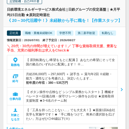
志望動機・自己PR不要
日鉄環境エネルギーサービス株式会社 | 日鉄グループの安定基盤｜★月平
均15日出勤 ★原則定時退社
《 20～30代活躍中！》未経験から手に職を！【作業スタッフ】
正社員
職種・業種未経験OK
学歴不問
第二新卒歓迎
転勤なし
情報更新日：2026/07/01 終了予定日：2026/08/27
＼ 20代・30代の仲間が増えています！／ 丁寧な資格取得支援、豊富な
手当、充実の福利厚生は求人をCheck★
【 原則転勤なし/希望をもとに配属 】 あなたの希望にそって全
国の拠点のいずれかに配属します！ ※…
勤務地
月給206,000円 ～297,600円 ＋ 諸手当 ＋ 賞与年2回 ※経験・
能力・適性などを考慮の上、決定いたします…
給与
初年度の年収：
380～535万円
【 ボタン操作や点検など シンプル業務からスタート 】機械オ
ペレーター/設備点検・保守/クレーン操作をお任せ ★資格取得
仕事内容
支援制度 ★3~6名のチーム制
【「工具を持ったことない…」でも大丈夫！】★面接1回&会社
見学も実施中です！★「手に職をつけて、将来の選択肢を広げ
対象と
たい」方はぜひ◎44歳以下(※)
なる方
企業データ