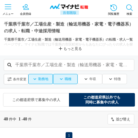
首都圏版
メニュー
会員登録
閲覧履歴
検索
千葉県千葉市／工場生産・製造（輸送用機器・家電・電子機器系）
の求人・転職・中途採用情報
千葉県千葉市／工場生産・製造（輸送用機器・家電・電子機器系）の転職・求人一覧
ページです。マイナビ転職では千葉県の市区町村からもあなたにぴったりの求人を探
もっと見る
せます。
千葉県千葉市／工場生産・製造（輸送用機器・家電・電子機器系）
勤務地
職種
年収
特徴
条件変更
この都道府県
以外でも
この都道府県
で募集中の求人
同時に募集中の求人
40
1
40
件中
-
件
並び替え
1