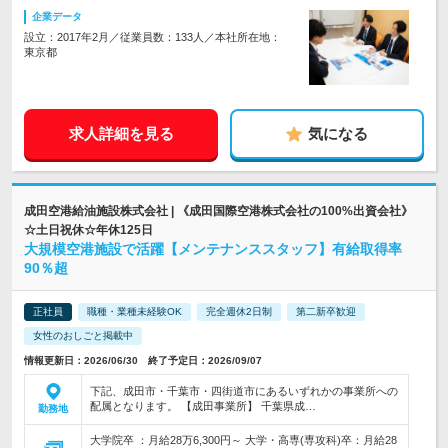
企業データ
設立：2017年2月／従業員数：133人／本社所在地：
東京都
求人詳細を見る
気になる
成田空港給油施設株式会社 | 《成田国際空港株式会社の100%出資会社》
☆土日祝休☆年休125日
大規模空港施設で活躍【メンテナンススタッフ】有給取得率
90％超
正社員
職種・業種未経験OK
完全週休2日制
第二新卒歓迎
女性のおしごと掲載中
情報更新日：2026/06/30 終了予定日：2026/09/07
下記、成田市・千葉市・四街道市にあるいずれかの事業所への
配属となります。 【成田事業所】 千葉県成…
勤務地
大学院卒 ：月給28万6,300円～ 大学・高専(専攻科)卒：月給28