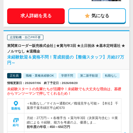
求人詳細を見る
気になる
志望動機・自己PR不要
東関東ローダー販売株式会社 | ★賞与年3回 ★土日祝休 ★基本定時退社 ★
ノルマなし ★退職金
未経験歓迎＆資格不問！育成前提の【整備スタッフ】月給27万
円～
正社員
職種・業種未経験OK
学歴不問
第二新卒歓迎
転勤なし
情報更新日：2026/07/06 終了予定日：2026/08/20
未経験スタートの先輩たちが活躍中！未経験でも大丈夫な理由は、基礎
からマンツーマンで押してくれるため！
＜転勤なし／マイカー通勤OK／職場見学も可能＞ 【本社】 千
葉県千葉市緑区平山町670
勤務地
月給：27万円～＋各種手当 ＋賞与年3回（決算賞与含む）※業
績による ※経験、能力を考慮の上、優遇しま…
給与
初年度の年収：
450～650万円