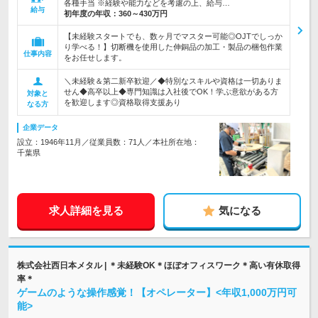
各種手当 ※経験や能力などを考慮の上、給与…
給与
初年度の年収：
360～430万円
【未経験スタートでも、数ヶ月でマスター可能◎OJTでしっか
り学べる！】切断機を使用した伸銅品の加工・製品の梱包作業
仕事内容
をお任せします。
＼未経験＆第二新卒歓迎／◆特別なスキルや資格は一切ありま
せん◆高卒以上◆専門知識は入社後でOK！学ぶ意欲がある方
対象と
を歓迎します◎資格取得支援あり
なる方
企業データ
設立：1946年11月／従業員数：71人／本社所在地：
千葉県
求人詳細を見る
気になる
株式会社西日本メタル | ＊未経験OK＊ほぼオフィスワーク＊高い有休取得
率＊
ゲームのような操作感覚！【オペレーター】<年収1,000万円可
能>