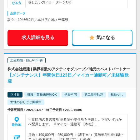
善したい方／U・IターンOK
なる方
企業データ
設立：1946年2月／本社所在地：千葉県
求人詳細を見る
気になる
志望動機・自己PR不要
株式会社総建 | 業界有数のアクティオグループ／地元のベストパートナー
【メンテナンス】年間休日123日／マイカー通勤可／未経験歓
迎
正社員
職種・業種未経験OK
学歴不問
第二新卒歓迎
転勤なし
女性のおしごと掲載中
情報更新日：2026/04/07 終了予定日：2026/10/05
千葉県内の各営業所 ※希望や現住所を考慮し、下記いずれか
へ配属します。 ※マイカー通勤可 【本社】…
勤務地
月給：190,000円～250,000円 ＋ 諸手当 ＋ 賞与年2回 ※経験・
スキルを考慮の上、当社規定により優遇し…