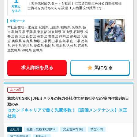
【実務未経験スタートも歓迎】◎普通自動車免許＆自動車整備
対象と
士資格をお持ちの方を歓迎 ★人物重視の採用です！
なる方
企業データ
本社所在地：北海道 秋田県 山形県 福島県 茨城県 栃
木県 埼玉県 千葉県 東京都 神奈川県 富山県 石川県 福
井県 新潟県 山梨県 長野県 青森県 静岡県 愛知県 大阪
府 兵庫県 奈良県 和歌山県 岡山県 広島県 山口県 徳島
県 岩手県 香川県 愛媛県 福岡県 熊本県 大分県 宮崎県
鹿児島県 沖縄県 宮城県
求人詳細を見る
気になる
あと2日
株式会社SRK | JFEミネラルの協力会社/体力的負担少なめ/室内作業8割/日
勤のみ
セカンドキャリアで働く先輩多数！【設備メンテナンス】※正
社員
正社員
職種・業種未経験OK
完全週休2日制
学歴不問
第二新卒歓迎
転勤なし