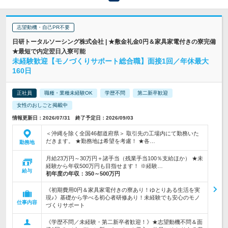
志望動機・自己PR不要
日研トータルソーシング株式会社 | ★敷金礼金0円＆家具家電付きの寮完備
★最短で内定翌日入寮可能
未経験歓迎【モノづくりサポート総合職】面接1回／年休最大
160日
正社員
職種・業種未経験OK
学歴不問
第二新卒歓迎
女性のおしごと掲載中
情報更新日：2026/07/31 終了予定日：2026/09/03
＜沖縄を除く全国46都道府県＞ 取引先の工場内にて勤務いた
だきます。 ★勤務地は希望を考慮！ ★各…
勤務地
月給23万円～30万円＋諸手当（残業手当100％支給ほか） ★未
経験から年収500万円も目指せます！ ※経験…
給与
初年度の年収：
350～500万円
《初期費用0円＆家具家電付きの寮あり！ゆとりある生活を実
現♪》基礎から学べる初心者研修あり！未経験でも安心のモノ
仕事内容
づくりサポート
《学歴不問／未経験・第二新卒者歓迎！》★志望動機不問＆面