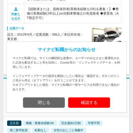
【経験者または、資格保持者(実務未経験もOK)を募集！】◆整
備の実務経験(3年以上)or自動車整備士の有資格者 ◆要普免（A
対象と
T限定不可）
なる方
企業データ
設立：2012年8月／従業員数：386人／本社所在地：
東京都
マイナビ転職からのお知らせ
マイナビ転職では、サイトの継続的な改善や、ユーザーのみなさまに最適化され
求人詳細を見る
気になる
た広告を配信すること等を目的に、Cookie等の「インフォマティブデータ」を利
用しています。
インフォマティブデータの提供を無効にしたい場合は「確認する」ボタンのリン
ク先から停止（オプトアウト）を行うことができます。
志望動機・自己PR不要
※オプトアウトをした場合、マイナビ転職の一部サービスを利用できない場合が
あります。
ブルーカラーHD株式会社 | ☆新規参入☆未経験大歓迎☆賞与年2回☆20代
活躍中！
閉じる
確認する
私が来た！【検査・軽作業スタッフ】月給28万～☆年間休日
125日
正社員
職種・業種未経験OK
完全週休2日制
学歴不問
第二新卒歓迎
転勤なし
女性のおしごと掲載中