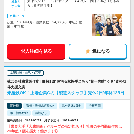
接1回でスピーディに新スタート♪★収入・休日にゆとりある暮
対象と
らしを実現可能！
なる方
企業データ
設立：1981年4月／従業員数：24,000人／本社所在
地：東京都
求人詳細を見る
気になる
志望動機・自己PR不要
株式会社東葉製作所 | 面接1回*住宅＆家族手当あり*賞与実績4ヶ月*資格取
得支援充実
未経験OK！上場企業Gの【製造スタッフ】完休2日*年休125日
正社員
職種・業種未経験OK
完全週休2日制
学歴不問
第二新卒歓迎
転勤なし
情報更新日：2026/07/28 終了予定日：2026/09/28
【業界大手「大成建設」グループの安定性あり】社員の平均勤続年数は
20年超！腰を据えて働けます◎