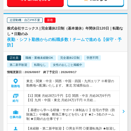
志望動機・自己PR不要
株式会社サニックス | 完全週休2日制（基本連休）年間休日120日｜転勤な
し＊日勤のみ
夜勤・シフト勤務からの転職多数！チームで進める【保守・予
防】
正社員
職種・業種未経験OK
完全週休2日制
学歴不問
第二新卒歓迎
転勤なし
女性のおしごと掲載中
情報更新日：2026/08/07 終了予定日：2026/09/17
東北・関東・中京・関西・中国・四国・九州エリア ※希望の
勤務地へ配属いたします。 東北 宮城県仙台…
勤務地
【1】関東 月給28万1千円 【2】関西・中京 月給26万6千円
【3】九州・中国・東北 月給24万1千円 ※月給…
給与
【 基礎から学べる研修・サポート体制あり 】住宅の予防（防
除施工）や補修、断熱工事などを行います ★2～3名のチーム
仕事内容
制 ★日勤のお仕事です！
【未経験・第二新卒歓迎 】◎男女不問 ◎要運転免許 ★歓迎し