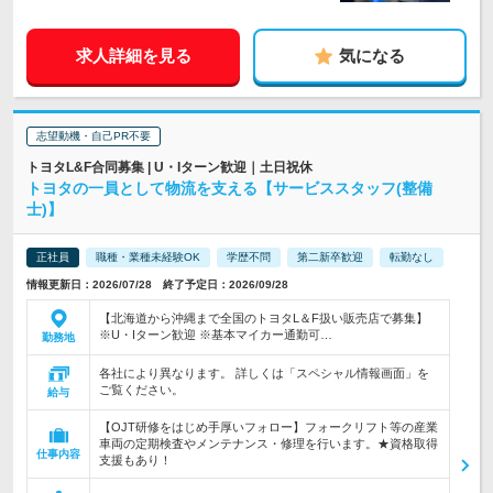
求人詳細を見る
気になる
志望動機・自己PR不要
トヨタL&F合同募集 | U・Iターン歓迎｜土日祝休
トヨタの一員として物流を支える【サービススタッフ(整備
士)】
正社員
職種・業種未経験OK
学歴不問
第二新卒歓迎
転勤なし
情報更新日：2026/07/28 終了予定日：2026/09/28
【北海道から沖縄まで全国のトヨタL＆F扱い販売店で募集】
※U・Iターン歓迎 ※基本マイカー通勤可…
勤務地
各社により異なります。 詳しくは「スペシャル情報画面」を
ご覧ください。
給与
【OJT研修をはじめ手厚いフォロー】フォークリフト等の産業
車両の定期検査やメンテナンス・修理を行います。★資格取得
仕事内容
支援もあり！