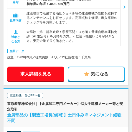
給与
初年度の年収：
300～450万円
建設現場で活躍する油圧ショベル等の建設機械の性能を維持す
るメンテナンスをお任せします。定期点検や修理、出入庫時の
仕事内容
チェック等をお願いします。
未経験・第二新卒歓迎！学歴不問！＜必須＞普通自動車運転免
許（AT限定可）をお持ちの方。＜歓迎＞機械いじりが好きな
対象と
方。安定企業で長く働きたい方。
なる方
企業データ
設立：1989年9月／従業員数：47人／本社所在地：千葉県
求人詳細を見る
気になる
志望動機・自己PR不要
東原産業株式会社 | 【金属加工専門メーカー】◎大手建機メーカー等と安
定取引
金属部品の【製造工場長(候補)】土日休み※マネジメント経験
不問