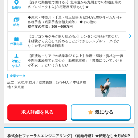
【好きな勤務地で働ける♪】北海道から九州まで46都道府県の
各プロジェクト先(在宅勤務実績あり) ★…
勤務地
◆東京・神奈川・千葉・埼玉勤務:月給24万5,000円～55万円＋
各種手当（残業手当全額支給等） ◆その他の…
給与
初年度の年収：
300～600万円
【コツコツモクモク取り組める♪】カンタンな検品作業など、
未経験から安心して始めることができるシンプルワークばか
仕事内容
り！☆平均月残業時間8h
【面接地エリアでの就業率92％以上】学歴・経験・資格は一切
不問※未経験でも安心☆「勤務地重視」「業務についていける
対象と
か不安…」という方もぜひ！
なる方
企業データ
設立：2001年12月／従業員数：19,944人／本社所在
地：東京都
求人詳細を見る
気になる
株式会社フォーラムエンジニアリング | 《前給考慮》★転勤なし★月給UP