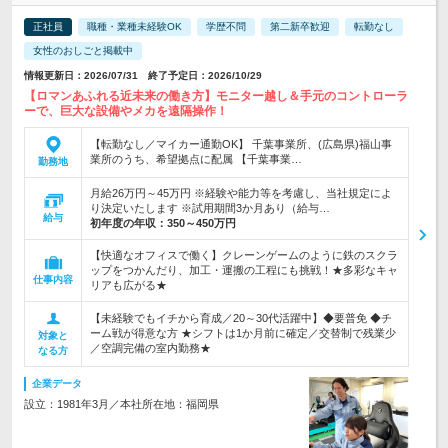
正社員
職種・業種未経験OK
学歴不問
第二新卒歓迎
転勤なし
女性のおしごと掲載中
情報更新日：2026/07/31 終了予定日：2026/10/29
【ロマンあふれる近未来の働き方】モニター越し＆手元のコントローラ
ーで、巨大な設備やメカを遠隔操作！
【転勤なし／マイカー通勤OK】 千葉事業所、(広島県)福山事
業所のうち、希望拠点に配属 【千葉事業…
勤務地
月給26万円～45万円 ※経験や能力等を考慮し、当社規定によ
り決定いたします ※試用期間3か月あり（給与…
給与
初年度の年収：
350～450万円
【快適なオフィスで働く】クレーンゲームのように鉄のスクラ
ップをつかんだり、加工・運搬の工程にも挑戦！★多彩なキャ
仕事内容
リアも広がる★
【未経験でもイチから育成／20～30代活躍中】◆要普免 ◆チ
ーム戦が得意な方 ★シフトは1か月前に確定／交替制で残業少
対象と
／空調完備の室内勤務★
なる方
企業データ
設立：1981年3月／本社所在地：福岡県