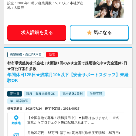
設立：2005年10月／従業員数：5,087人／本社所在
地：大阪府
求人詳細を見る
気になる
志望動機・自己PR不要
都市環境整美株式会社 | ★面接1回のみ★全国で採用強化中★完全週休2日
★官公庁案件多数
年間休日125日★残業月10h以下【安全サポートスタッフ】未経
験OK
正社員
職種・業種未経験OK
完全週休2日制
学歴不問
第二新卒歓迎
情報更新日：2026/07/24 終了予定日：2026/08/27
【全国各地で募集！積極採用中】 ▼転勤はありません！ ※各
支店からプロジェクト先に配属されます。…
勤務地
月給21万円～35万円+諸手当+賞与2回(昨年度実績50～80万円)