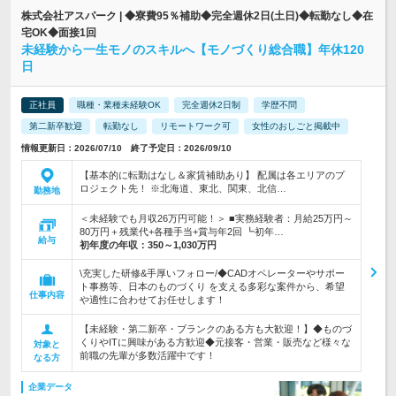
株式会社アスパーク | ◆寮費95％補助◆完全週休2日(土日)◆転勤なし◆在
宅OK◆面接1回
未経験から一生モノのスキルへ【モノづくり総合職】年休120
日
正社員
職種・業種未経験OK
完全週休2日制
学歴不問
第二新卒歓迎
転勤なし
リモートワーク可
女性のおしごと掲載中
情報更新日：2026/07/10 終了予定日：2026/09/10
【基本的に転勤はなし＆家賃補助あり】 配属は各エリアのプ
ロジェクト先！ ※北海道、東北、関東、北信…
勤務地
＜未経験でも月収26万円可能！＞ ■実務経験者：月給25万円～
80万円＋残業代+各種手当+賞与年2回 ┗初年…
給与
初年度の年収：
350～1,030万円
\充実した研修&手厚いフォロー/◆CADオペレーターやサポー
ト事務等、日本のものづくり を支える多彩な案件から、希望
仕事内容
や適性に合わせてお任せします！
【未経験・第二新卒・ブランクのある方も大歓迎！】◆ものづ
くりやITに興味がある方歓迎◆元接客・営業・販売など様々な
対象と
前職の先輩が多数活躍中です！
なる方
企業データ