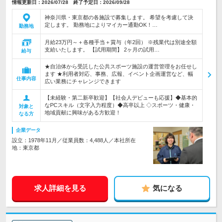
情報更新日：2026/07/28 終了予定日：2026/09/28
神奈川県・東京都の各施設で募集します。 希望を考慮して決
定します。 勤務地によりマイカー通勤OK！…
勤務地
月給23万円～＋各種手当＋賞与（年2回） ※残業代は別途全額
支給いたします。 【試用期間】 2ヶ月の試用…
給与
★自治体から受託した公共スポーツ施設の運営管理をお任せし
ます ★利用者対応、事務、広報、イベント企画運営など、幅
仕事内容
広い業務にチャレンジできます
【未経験・第二新卒歓迎】【社会人デビューも応援】◆基本的
なPCスキル（文字入力程度）◆高卒以上 ◇スポーツ・健康・
対象と
地域貢献に興味がある方歓迎！
なる方
企業データ
設立：1978年11月／従業員数：4,488人／本社所在
地：東京都
求人詳細を見る
気になる