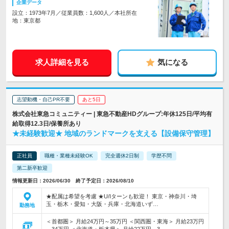
企業データ
設立：1973年7月／従業員数：1,600人／本社所在
地：東京都
求人詳細を見る
気になる
志望動機・自己PR不要
あと5日
株式会社東急コミュニティー | 東急不動産HDグループ:年休125日/平均有
給取得12.3日/保養所あり
★未経験歓迎★ 地域のランドマークを支える【設備保守管理】
正社員
職種・業種未経験OK
完全週休2日制
学歴不問
第二新卒歓迎
情報更新日：2026/06/30 終了予定日：2026/08/10
★配属は希望を考慮 ★U/Iターンも歓迎！ 東京・神奈川・埼
玉・栃木・愛知・大阪・兵庫・北海道いず…
勤務地
＜首都圏＞ 月給24万円～35万円 ＜関西圏・東海＞ 月給23万円