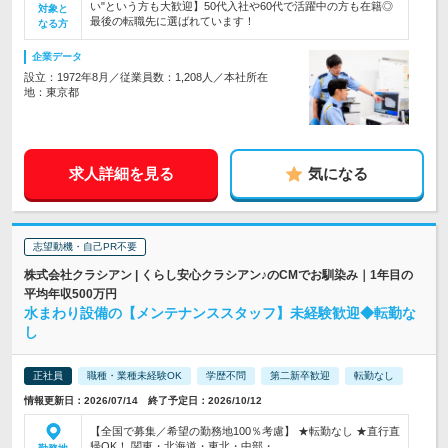
い"という方も大歓迎】50代入社や60代で活躍中の方も在籍◎
対象と
最後の転職先に選ばれています！
なる方
企業データ
設立：1972年8月／従業員数：1,208人／本社所在
地：東京都
求人詳細を見る
気になる
志望動機・自己PR不要
株式会社クラシアン | くらし安心クラシアン♪のCMでお馴染み｜1年目の
平均年収500万円
水まわり設備の【メンテナンススタッフ】未経験歓迎◆転勤な
し
正社員
職種・業種未経験OK
学歴不問
第二新卒歓迎
転勤なし
情報更新日：2026/07/14 終了予定日：2026/10/12
【全国で募集／希望の勤務地100％考慮】 ★転勤なし ★直行直
帰OK！ 関東・北海道・東北・中部・…