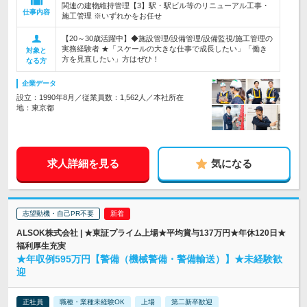
関連の建物維持管理【3】駅・駅ビル等のリニューアル工事・
仕事内容
施工管理 ※いずれかをお任せ
【20～30歳活躍中】◆施設管理/設備管理/設備監視/施工管理の
実務経験者 ★「スケールの大きな仕事で成長したい」「働き
対象と
方を見直したい」方はぜひ！
なる方
企業データ
設立：1990年8月／従業員数：1,562人／本社所在
地：東京都
求人詳細を見る
気になる
志望動機・自己PR不要
ALSOK株式会社 | ★東証プライム上場★平均賞与137万円★年休120日★
福利厚生充実
★年収例595万円【警備（機械警備・警備輸送）】★未経験歓
迎
正社員
職種・業種未経験OK
上場
第二新卒歓迎