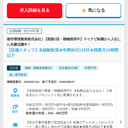
求人詳細を見る
気になる
志望動機・自己PR不要
都市環境整美株式会社 | 【面接1回・積極採用中】マイナビ転職から入社し
た先輩活躍中！
【設備スタッフ】未経験歓迎★年間休日125日★残業月10時間
以下
正社員
職種・業種未経験OK
完全週休2日制
学歴不問
第二新卒歓迎
情報更新日：2026/07/24 終了予定日：2026/08/27
【全国各地で募集！積極採用中】 ▼転勤はありません！ ※各
支店からプロジェクト先に配属されます。…
勤務地
月給21万円～35万円+諸手当+賞与2回(昨年度実績50～80万円)
＜年収例＞ 500万円／入社5年／30歳 370万円…
給与
初年度の年収：
310～450万円
【官公庁案件多数で安定性あり】先輩のアシスタントからスタ
ート！表と照らし合わせて設備を確認★残業月10h以下★先輩