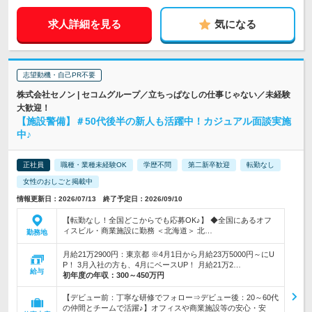
求人詳細を見る
気になる
志望動機・自己PR不要
株式会社セノン | セコムグループ／立ちっぱなしの仕事じゃない／未経験
大歓迎！
【施設警備】＃50代後半の新人も活躍中！カジュアル面談実施
中♪
正社員
職種・業種未経験OK
学歴不問
第二新卒歓迎
転勤なし
女性のおしごと掲載中
情報更新日：2026/07/13 終了予定日：2026/09/10
【転勤なし！全国どこからでも応募OK♪】 ◆全国にあるオフ
ィスビル・商業施設に勤務 ＜北海道＞ 北…
勤務地
月給21万2900円：東京都 ※4月1日から月給23万5000円～にU
P！ 3月入社の方も、4月にベースUP！ 月給21万2…
給与
初年度の年収：
300～450万円
【デビュー前：丁寧な研修でフォロー⇒デビュー後：20～60代
の仲間とチームで活躍♪】オフィスや商業施設等の安心・安