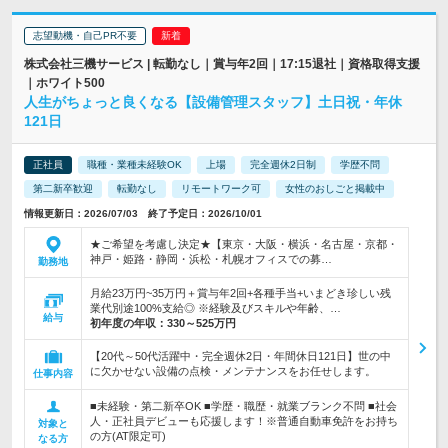
志望動機・自己PR不要
株式会社三機サービス | 転勤なし｜賞与年2回｜17:15退社｜資格取得支援
｜ホワイト500
人生がちょっと良くなる【設備管理スタッフ】土日祝・年休
121日
正社員
職種・業種未経験OK
上場
完全週休2日制
学歴不問
第二新卒歓迎
転勤なし
リモートワーク可
女性のおしごと掲載中
情報更新日：2026/07/03 終了予定日：2026/10/01
★ご希望を考慮し決定★【東京・大阪・横浜・名古屋・京都・
神戸・姫路・静岡・浜松・札幌オフィスでの募…
勤務地
月給23万円~35万円＋賞与年2回+各種手当+いまどき珍しい残
業代別途100%支給◎ ※経験及びスキルや年齢、…
給与
初年度の年収：
330～525万円
【20代～50代活躍中・完全週休2日・年間休日121日】世の中
に欠かせない設備の点検・メンテナンスをお任せします。
仕事内容
■未経験・第二新卒OK ■学歴・職歴・就業ブランク不問 ■社会
人・正社員デビューも応援します！※普通自動車免許をお持ち
対象と
の方(AT限定可)
なる方