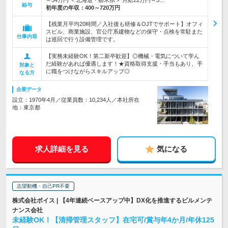
～34万円 ＜北海道・栃木県＞ 月給22万円～3…
給与
初年度の年収：
400～720万円
【残業月平均20時間／入社後も研修＆OJTでサポート】オフィ
スビル、商業施設、官公庁系建物などの保守・点検を常駐また
仕事内容
は巡回で行う設備管理です。
【実務未経験OK！第二新卒歓迎】◎機械・電気について学ん
だ経験があれば優遇します！★資格取得支援・手当もあり、手
対象と
に職をつけながらスキルアップ◎
なる方
企業データ
設立：1970年4月／従業員数：10,234人／本社所在
地：東京都
求人詳細を見る
気になる
志望動機・自己PR不要
株式会社ボイス | 【4年連続ベースアップ中】DX化を推進するビルメンテ
ナンス会社
未経験OK！【清掃管理スタッフ】在宅可/賞与年4か月/年休125