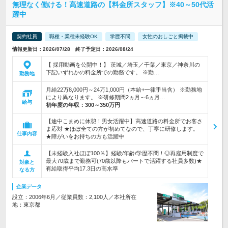
無理なく働ける！高速道路の【料金所スタッフ】※40～50代活
躍中
契約社員
職種・業種未経験OK
学歴不問
女性のおしごと掲載中
情報更新日：2026/07/28 終了予定日：2026/08/24
【 採用動画を公開中！】 茨城／埼玉／千葉／東京／神奈川の
下記いずれかの料金所での勤務です。 ※勤…
勤務地
月給22万8,000円～24万1,000円（本給+一律手当含） ※勤務地
により異なります。 ※研修期間2ヵ月～6ヵ月…
給与
初年度の年収：
300～350万円
【途中こまめに休憩！男女活躍中】高速道路の料金所でお客さ
ま応対 ★ほぼ全ての方が初めてなので、丁寧に研修します。
仕事内容
★障がいをお持ちの方も活躍中
【未経験入社ほぼ100％】経験/年齢/学歴不問！◎再雇用制度で
最大70歳まで勤務可(70歳以降もパートで活躍する社員多数)★
対象と
有給取得平均17.3日の高水準
なる方
企業データ
設立：2006年6月／従業員数：2,100人／本社所在
地：東京都