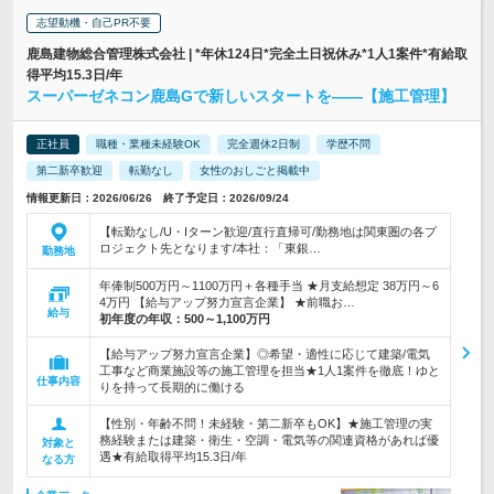
志望動機・自己PR不要
鹿島建物総合管理株式会社 | *年休124日*完全土日祝休み*1人1案件*有給取
得平均15.3日/年
スーパーゼネコン鹿島Gで新しいスタートを――【施工管理】
正社員
職種・業種未経験OK
完全週休2日制
学歴不問
第二新卒歓迎
転勤なし
女性のおしごと掲載中
情報更新日：2026/06/26 終了予定日：2026/09/24
【転勤なし/U・Iターン歓迎/直行直帰可/勤務地は関東圏の各プ
ロジェクト先となります/本社：「東銀…
勤務地
年俸制500万円～1100万円＋各種手当 ★月支給想定 38万円～6
4万円 【給与アップ努力宣言企業】 ★前職お…
給与
初年度の年収：
500～1,100万円
【給与アップ努力宣言企業】◎希望・適性に応じて建築/電気
工事など商業施設等の施工管理を担当★1人1案件を徹底！ゆと
仕事内容
りを持って長期的に働ける
【性別・年齢不問！未経験・第二新卒もOK】★施工管理の実
務経験または建築・衛生・空調・電気等の関連資格があれば優
対象と
遇★有給取得平均15.3日/年
なる方