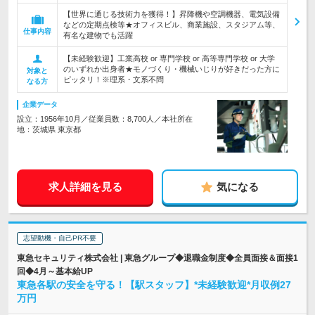
【世界に通じる技術力を獲得！】昇降機や空調機器、電気設備
などの定期点検等★オフィスビル、商業施設、スタジアム等、
仕事内容
有名な建物でも活躍
【未経験歓迎】工業高校 or 専門学校 or 高等専門学校 or 大学
のいずれか出身者★モノづくり・機械いじりが好きだった方に
対象と
ピッタリ！※理系・文系不問
なる方
企業データ
設立：1956年10月／従業員数：8,700人／本社所在
地：茨城県 東京都
求人詳細を見る
気になる
志望動機・自己PR不要
東急セキュリティ株式会社 | 東急グループ◆退職金制度◆全員面接＆面接1
回◆4月～基本給UP
東急各駅の安全を守る！【駅スタッフ】*未経験歓迎*月収例27
万円