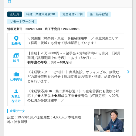
日
正社員
職種・業種未経験OK
完全週休2日制
第二新卒歓迎
リモートワーク可
情報更新日：2026/07/03 終了予定日：2026/09/28
＼関東圏（神奈川・東京）を積極採用中！／ ※北関東エリア
（群馬・茨城）も併せて積極採用しています！…
勤務地
【月給】26万9,000円～＋諸手当＋賞与(平均4.0ヵ月分) 【試用
期間／試用期間中の待遇】：あり（3か月）…
給与
初年度の年収：
350～400万円
《未経験スタートが9割！》商業施設、オフィスビル、病院な
どの清掃管理をお任せ！現場従業員の管理・指導、品質点検な
仕事内容
どを行います。
《未経験応募OK・第二新卒歓迎！》＼在宅需要にも柔軟に対
応！／◆大卒以上◆35歳以下※◆要普免（AT限定可）＼20代
対象と
の社員が多数活躍中！／
なる方
企業データ
設立：1972年1月／従業員数：4,600人／本社所在
地：神奈川県