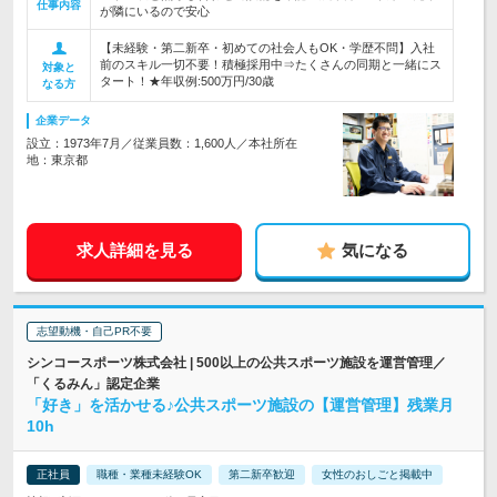
仕事内容
が隣にいるので安心
【未経験・第二新卒・初めての社会人もOK・学歴不問】入社
前のスキル一切不要！積極採用中⇒たくさんの同期と一緒にス
対象と
タート！★年収例:500万円/30歳
なる方
企業データ
設立：1973年7月／従業員数：1,600人／本社所在
地：東京都
求人詳細を見る
気になる
志望動機・自己PR不要
シンコースポーツ株式会社 | 500以上の公共スポーツ施設を運営管理／
「くるみん」認定企業
「好き」を活かせる♪公共スポーツ施設の【運営管理】残業月
10h
正社員
職種・業種未経験OK
第二新卒歓迎
女性のおしごと掲載中