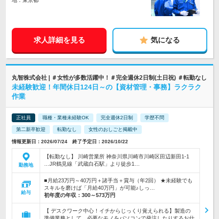
地：東京都
求人詳細を見る
気になる
丸智株式会社 | ＃女性が多数活躍中！＃完全週休2日制(土日祝) ＃転勤なし
未経験歓迎！年間休日124日～の【資材管理・事務】ラクラク
作業
正社員
職種・業種未経験OK
完全週休2日制
学歴不問
第二新卒歓迎
転勤なし
女性のおしごと掲載中
情報更新日：2026/07/24 終了予定日：2026/10/22
【転勤なし】 川崎営業所 神奈川県川崎市川崎区田辺新田1-1
…JR鶴見線「武蔵白石駅」より徒歩1…
勤務地
■月給23万円～40万円＋諸手当＋賞与（年2回） ★未経験でも
スキルを磨けば「月給40万円」が可能♪しっ…
給与
初年度の年収：
300～573万円
【 デスクワーク中心！イチからじっくり覚えられる】製造の
準備業務として、必要なモノをパソコンで発注したりするお仕