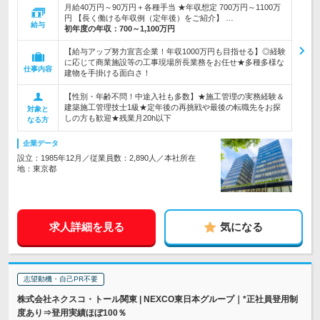
月給40万円～90万円＋各種手当 ★年収想定 700万円～1100万
円 【長く働ける年収例（定年後）をご紹介】 …
給与
初年度の年収：
700～1,100万円
【給与アップ努力宣言企業！年収1000万円も目指せる】◎経験
に応じて商業施設等の工事現場所長業務をお任せ★多種多様な
仕事内容
建物を手掛ける面白さ！
【性別・年齢不問！中途入社も多数】★施工管理の実務経験＆
建築施工管理技士1級★定年後の再挑戦や最後の転職先をお探
対象と
しの方も歓迎★残業月20h以下
なる方
企業データ
設立：1985年12月／従業員数：2,890人／本社所在
地：東京都
求人詳細を見る
気になる
志望動機・自己PR不要
株式会社ネクスコ・トール関東 | NEXCO東日本グループ｜*正社員登用制
度あり⇒登用実績ほぼ100％