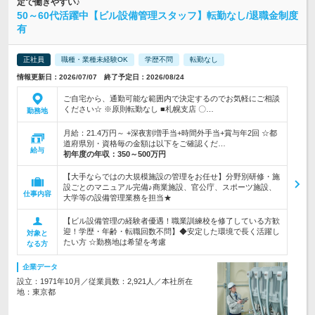
定で働きやすい♪
50～60代活躍中【ビル設備管理スタッフ】転勤なし/退職金制度
有
正社員
職種・業種未経験OK
学歴不問
転勤なし
情報更新日：2026/07/07 終了予定日：2026/08/24
ご自宅から、通勤可能な範囲内で決定するのでお気軽にご相談
ください☆ ※原則転勤なし ■札幌支店 〇…
勤務地
月給：21.4万円～ +深夜割増手当+時間外手当+賞与年2回 ☆都
道府県別・資格毎の金額は以下をご確認くだ…
給与
初年度の年収：
350～500万円
【大手ならではの大規模施設の管理をお任せ】分野別研修・施
設ごとのマニュアル完備♪商業施設、官公庁、スポーツ施設、
仕事内容
大学等の設備管理業務を担当★
【ビル設備管理の経験者優遇！職業訓練校を修了している方歓
迎！学歴・年齢・転職回数不問】◆安定した環境で長く活躍し
対象と
たい方 ☆勤務地は希望を考慮
なる方
企業データ
設立：1971年10月／従業員数：2,921人／本社所在
地：東京都