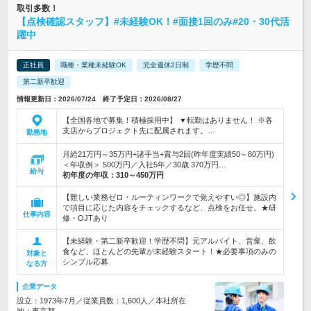
取引多数！
【点検確認スタッフ】#未経験OK！#面接1回のみ#20・30代活
躍中
正社員
職種・業種未経験OK
完全週休2日制
学歴不問
第二新卒歓迎
情報更新日：2026/07/24 終了予定日：2026/08/27
【全国各地で募集！積極採用中】 ▼転勤はありません！ ※各
支店からプロジェクト先に配属されます。…
勤務地
月給21万円～35万円+諸手当+賞与2回(昨年度実績50～80万円)
＜年収例＞ 500万円／入社5年／30歳 370万円…
給与
初年度の年収：
310～450万円
【難しい業務ゼロ・ルーティンワークで覚えやすい◎】施設内
で項目に応じた内容をチェックするなど、点検をお任せ。★研
仕事内容
修・OJTあり
【未経験・第二新卒歓迎！学歴不問】元アルバイト、営業、飲
食など、ほとんどの先輩が未経験スタート！★必要事項のみの
対象と
シンプル応募
なる方
企業データ
設立：1973年7月／従業員数：1,600人／本社所在