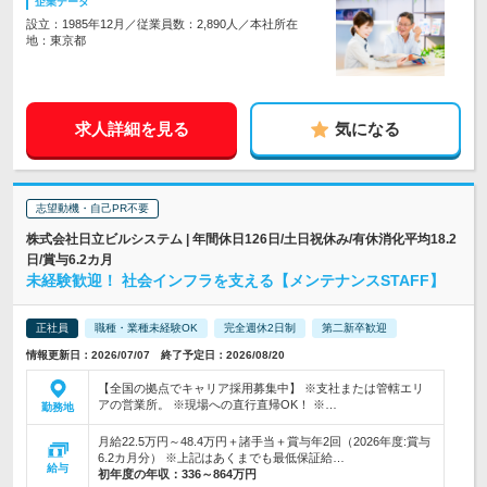
企業データ
設立：1985年12月／従業員数：2,890人／本社所在
地：東京都
求人詳細を見る
気になる
志望動機・自己PR不要
株式会社日立ビルシステム | 年間休日126日/土日祝休み/有休消化平均18.2
日/賞与6.2カ月
未経験歓迎！ 社会インフラを支える【メンテナンスSTAFF】
正社員
職種・業種未経験OK
完全週休2日制
第二新卒歓迎
情報更新日：2026/07/07 終了予定日：2026/08/20
【全国の拠点でキャリア採用募集中】 ※支社または管轄エリ
アの営業所。 ※現場への直行直帰OK！ ※…
勤務地
月給22.5万円～48.4万円＋諸手当＋賞与年2回（2026年度:賞与
6.2カ月分） ※上記はあくまでも最低保証給…
給与
初年度の年収：
336～864万円