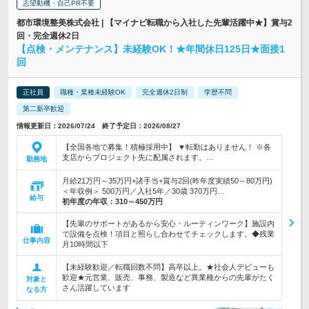
志望動機・自己PR不要
都市環境整美株式会社 | 【マイナビ転職から入社した先輩活躍中★】賞与2
回・完全週休2日
【点検・メンテナンス】未経験OK！★年間休日125日★面接1
回
正社員
職種・業種未経験OK
完全週休2日制
学歴不問
第二新卒歓迎
情報更新日：2026/07/24 終了予定日：2026/08/27
【全国各地で募集！積極採用中】 ▼転勤はありません！ ※各
支店からプロジェクト先に配属されます。…
勤務地
月給21万円～35万円+諸手当+賞与2回(昨年度実績50～80万円)
＜年収例＞ 500万円／入社5年／30歳 370万円…
給与
初年度の年収：
310～450万円
【先輩のサポートがあるから安心・ルーティンワーク】施設内
で設備を点検！項目と照らし合わせてチェックします。◆残業
仕事内容
月10時間以下
【未経験歓迎／転職回数不問】高卒以上。★社会人デビューも
歓迎★元営業、販売、事務、製造など異業種からの先輩がたく
対象と
さん活躍しています
なる方