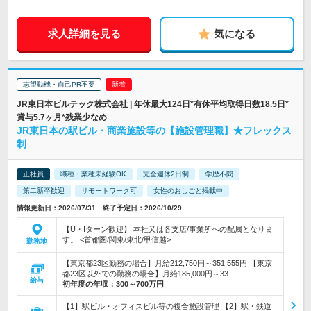
求人詳細を見る
気になる
志望動機・自己PR不要
JR東日本ビルテック株式会社 | 年休最大124日*有休平均取得日数18.5日*
賞与5.7ヶ月*残業少なめ
JR東日本の駅ビル・商業施設等の【施設管理職】★フレックス
制
正社員
職種・業種未経験OK
完全週休2日制
学歴不問
第二新卒歓迎
リモートワーク可
女性のおしごと掲載中
情報更新日：2026/07/31 終了予定日：2026/10/29
【U・Iターン歓迎】 本社又は各支店/事業所への配属となりま
す。 <首都圏/関東/東北/甲信越>…
勤務地
【東京都23区勤務の場合】月給212,750円～351,555円 【東京
都23区以外での勤務の場合】月給185,000円～33…
給与
初年度の年収：
300～700万円
【1】駅ビル・オフィスビル等の複合施設管理 【2】駅・鉄道