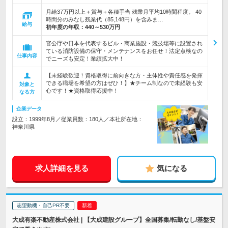
月給37万円以上＋賞与＋各種手当 残業月平均10時間程度。 40
時間分のみなし残業代（85,148円）を含みま…
給与
初年度の年収：
440～530万円
官公庁や日本を代表するビル・商業施設・競技場等に設置され
ている消防設備の保守・メンテナンスをお任せ！法定点検なの
仕事内容
でニーズも安定！業績拡大中！
【未経験歓迎！資格取得に前向きな方・主体性や責任感を発揮
できる職場を希望の方はぜひ！】★チーム制なので未経験も安
対象と
心です！★資格取得応援中！
なる方
企業データ
設立：1999年8月／従業員数：180人／本社所在地：
神奈川県
求人詳細を見る
気になる
志望動機・自己PR不要
大成有楽不動産株式会社 | 【大成建設グループ】全国募集/転勤なし/基盤安