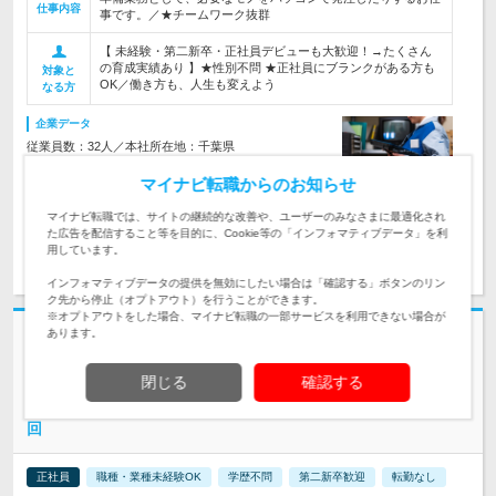
仕事内容
事です。／★チームワーク抜群
【 未経験・第二新卒・正社員デビューも大歓迎！→たくさん
の育成実績あり 】★性別不問 ★正社員にブランクがある方も
対象と
OK／働き方も、人生も変えよう
なる方
企業データ
従業員数：32人／本社所在地：千葉県
マイナビ転職からのお知らせ
マイナビ転職では、サイトの継続的な改善や、ユーザーのみなさまに最適化され
た広告を配信すること等を目的に、Cookie等の「インフォマティブデータ」を利
用しています。
求人詳細を見る
気になる
インフォマティブデータの提供を無効にしたい場合は「確認する」ボタンのリン
ク先から停止（オプトアウト）を行うことができます。
※オプトアウトをした場合、マイナビ転職の一部サービスを利用できない場合が
あります。
志望動機・自己PR不要
東急セキュリティ株式会社 | ＊定着率90％＊退職金制度＊4月より基本給
閉じる
確認する
UP＊月収30万円も可能
東急グループの有名施設を守る【施設警備】#未経験OK#面接1
回
正社員
職種・業種未経験OK
学歴不問
第二新卒歓迎
転勤なし