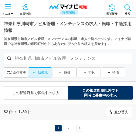
首都圏版
メニュー
会員登録
閲覧履歴
検索
神奈川県川崎市／ビル管理・メンテナンスの求人・転職・中途採用
情報
神奈川県川崎市／ビル管理・メンテナンスの転職・求人一覧ページです。マイナビ転
職では神奈川県の市区町村からもあなたにぴったりの求人を探せます。
神奈川県川崎市／ビル管理・メンテナンス
勤務地
職種
年収
特徴
条件変更
この都道府県
以外でも
この都道府県
で募集中の求人
同時に募集中の求人
82
1
50
件中
-
件
並び替え
1
2