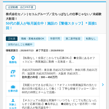
志望動機・自己PR不要
株式会社セノン | セコムグループ／立ちっぱなしの仕事じゃない／未経験
大歓迎！
50代の新人が毎月誕生中！施設の【警備スタッフ】＊面接1
回！
正社員
職種・業種未経験OK
学歴不問
第二新卒歓迎
転勤なし
女性のおしごと掲載中
情報更新日：2026/07/13 終了予定日：2026/09/10
【転勤なし！全国どこからでも応募OK♪】 ◆全国にあるオフ
ィスビル・商業施設に勤務 ＜北海道＞ 北…
勤務地
月給23万5000円：東京都 月給21万2700円：神奈川県 月給21万
円：滋賀県 月給20万5000円：大阪府 月給19万…
給与
初年度の年収：
300～450万円
【気配りができるが収入に！？オフィスや商業施設等の当たり
前の日常の監視人として働く！】丁寧な研修でフォロー！20～
仕事内容
60代の仲間とチームで活躍♪
【＃カジュアル面談も実施中！いつでも・どこでも気になった
らすぐ応募可能♪】◆高卒以上 ◆経験なども一切不問！⇒50
対象と
代の新人が毎月誕生中！
なる方