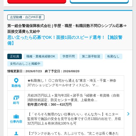
志望動機・自己PR不要
第一総合警備保障株式会社 | 学歴・職歴・転職回数不問◎シンプル応募⇒
面接交通費も支給中
思い立ったら応募でOK！面接1回のスピード選考！【施設警
備】
正社員
職種・業種未経験OK
学歴不問
第二新卒歓迎
転勤なし
女性のおしごと掲載中
情報更新日：2026/07/23 終了予定日：2026/08/20
★転勤無し！ ◎ご自宅から通える”東京・埼玉・千葉・神奈
川”のショッピングモールやオフィスビル、マ…
勤務地
月給26万円以上＋賞与年2回＋諸手当 └経験者・有資格（自衛
消防技術認定、防災センター要員、上級救命…
給与
初年度の年収：
360～410万円
【「そろそろ無理のない仕事がいい」そんな方へ 】モニター
監視等で施設の安全を見守る仕事です◎月13回の出社で、月収
仕事内容
32万円以上＆有休消化100％も可
【ブランクがあっても、久しぶりでも、"次こそは長く働きた