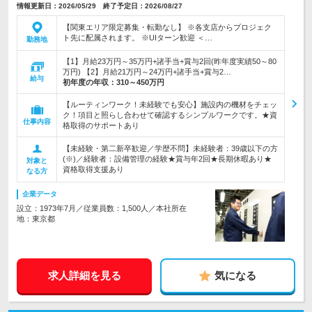
情報更新日：2026/05/29 終了予定日：2026/08/27
【関東エリア限定募集・転勤なし】 ※各支店からプロジェク
ト先に配属されます。 ※UIターン歓迎 ＜…
勤務地
【1】月給23万円～35万円+諸手当+賞与2回(昨年度実績50～80
万円) 【2】月給21万円～24万円+諸手当+賞与2…
給与
初年度の年収：
310～450万円
【ルーティンワーク！未経験でも安心】施設内の機材をチェッ
ク！項目と照らし合わせて確認するシンプルワークです。★資
仕事内容
格取得のサポートあり
【未経験・第二新卒歓迎／学歴不問】未経験者：39歳以下の方
(※)／経験者：設備管理の経験★賞与年2回★長期休暇あり★
対象と
資格取得支援あり
なる方
企業データ
設立：1973年7月／従業員数：1,500人／本社所在
地：東京都
求人詳細を見る
気になる