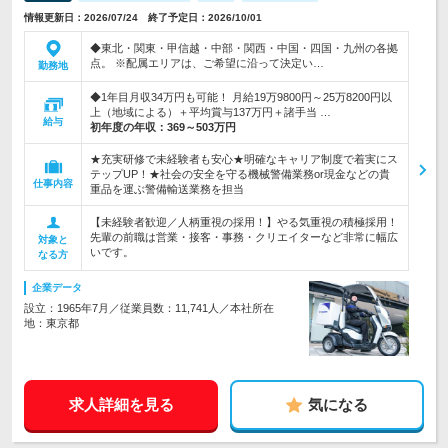
情報更新日：2026/07/24 終了予定日：2026/10/01
◆東北・関東・甲信越・中部・関西・中国・四国・九州の各拠
点。 ※配属エリアは、ご希望に沿って決定い…
勤務地
◆1年目月収34万円も可能！ 月給19万9800円～25万8200円以
上（地域による）＋平均賞与137万円＋諸手当 …
給与
初年度の年収：
369～503万円
★充実研修で未経験者も安心★明確なキャリア制度で着実にス
テップUP！★社会の安全を守る機械警備業務or現金などの貴
仕事内容
重品を運ぶ警備輸送業務を担当
【未経験者歓迎／人柄重視の採用！】やる気重視の積極採用！
先輩の前職は営業・接客・事務・クリエイターなど非常に幅広
対象と
いです。
なる方
企業データ
設立：1965年7月／従業員数：11,741人／本社所在
地：東京都
求人詳細を見る
気になる