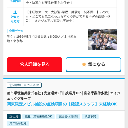
仕事内容
全・快適さを守る仕事をお任せ！
【未経験大・大・大歓迎♪学歴・経験も一切不問！】いつで
も・どこでも気になったらすぐ応募ができる⇒Web面接へG
対象と
O！ ＃カジュアル面談も実施中！
なる方
企業データ
設立：1969年5月／従業員数：8,000人／本社所在
地：東京都
求人詳細を見る
気になる
志望動機・自己PR不要
都市環境整美株式会社 | 完全週休2日│残業月10h│官公庁案件多数│エイジ
ェックグループ
関東限定／ビル施設の点検項目の【確認スタッフ】未経験OK
正社員
職種・業種未経験OK
完全週休2日制
学歴不問
第二新卒歓迎