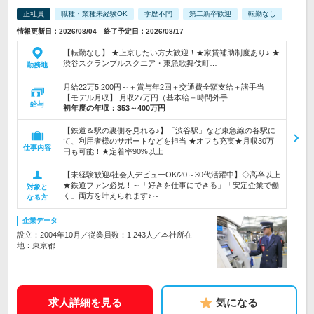
正社員
職種・業種未経験OK
学歴不問
第二新卒歓迎
転勤なし
情報更新日：2026/08/04 終了予定日：2026/08/17
【転勤なし】 ★上京したい方大歓迎！★家賃補助制度あり♪ ★
渋谷スクランブルスクエア・東急歌舞伎町…
勤務地
月給22万5,200円～＋賞与年2回＋交通費全額支給＋諸手当
【モデル月収】 月収27万円（基本給＋時間外手…
給与
初年度の年収：
353～400万円
【鉄道＆駅の裏側を見れる♪】「渋谷駅」など東急線の各駅に
て、利用者様のサポートなどを担当 ★オフも充実★月収30万
仕事内容
円も可能！★定着率90%以上
【未経験歓迎/社会人デビューOK/20～30代活躍中】◇高卒以上
★鉄道ファン必見！～「好きを仕事にできる」「安定企業で働
対象と
く」両方を叶えられます♪～
なる方
企業データ
設立：2004年10月／従業員数：1,243人／本社所在
地：東京都
求人詳細を見る
気になる