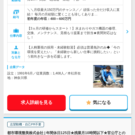
勤務地
＼＼月収最大150万円のチャンス／／ 頑張った分だけ収入に直
結！ 毎月の月給額に驚くことも珍しくありま…
給与
初年度の年収：
400～600万円
【3ヵ月の研修からスタート！】水まわりやガス機器の修理、
交換、メンテナンス、見積もり提案まで担当★夜間対応はな
仕事内容
し！
【人柄重視の採用・未経験歓迎】必須は普通免許のみ◆「今の
環境を変えたい」「未経験から新しい仕事に挑戦したい」とい
対象と
う前向きな一歩を応援します。
なる方
企業データ
設立：1991年6月／従業員数：1,408人／本社所在
地：神奈川県
求人詳細を見る
気になる
志望動機・自己PR不要
都市環境整美株式会社 | 年間休日125日★残業月10時間以下★官公庁との