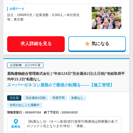
企業データ
設立：1969年5月／従業員数：8,000人／本社所在
地：東京都
求人詳細を見る
気になる
志望動機・自己PR不要
鹿島建物総合管理株式会社 | *年休124日*完全週休2日(土日祝)*有給取得平
均年15.3日*転勤なし
スーパーゼネコン鹿島Gで最後の転職を――【施工管理】
正社員
完全週休2日制
学歴不問
転勤なし
女性のおしごと掲載中
情報更新日：2026/07/24 終了予定日：2026/10/22
【転勤なし/U・Iターン歓迎/直行直帰可/勤務地は関東圏の各プ
ロジェクト先となります/本社：「東銀…
勤務地