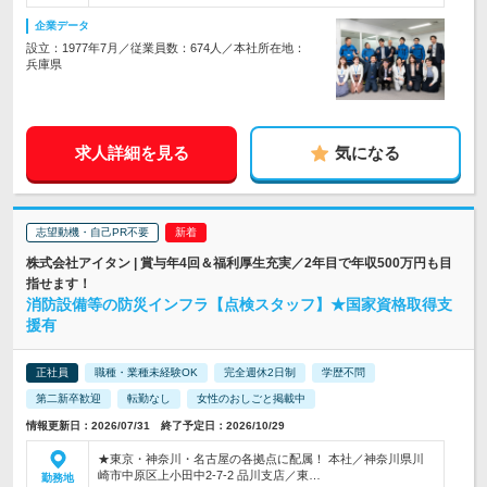
企業データ
設立：1977年7月／従業員数：674人／本社所在地：
兵庫県
求人詳細を見る
気になる
志望動機・自己PR不要
株式会社アイタン | 賞与年4回＆福利厚生充実／2年目で年収500万円も目
指せます！
消防設備等の防災インフラ【点検スタッフ】★国家資格取得支
援有
正社員
職種・業種未経験OK
完全週休2日制
学歴不問
第二新卒歓迎
転勤なし
女性のおしごと掲載中
情報更新日：2026/07/31 終了予定日：2026/10/29
★東京・神奈川・名古屋の各拠点に配属！ 本社／神奈川県川
崎市中原区上小田中2-7-2 品川支店／東…
勤務地