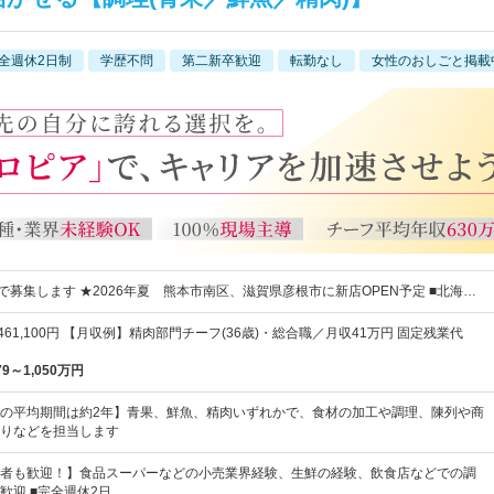
全週休2日制
学歴不問
第二新卒歓迎
転勤なし
女性のおしごと掲載
で募集します ★2026年夏 熊本市南区、滋賀県彦根市に新店OPEN予定 ■北海…
～461,100円 【月収例】精肉部門チーフ(36歳)・総合職／月収41万円 固定残業代
79～1,050万円
の平均期間は約2年】青果、鮮魚、精肉いずれかで、食材の加工や調理、陳列や商
りなどを担当します
者も歓迎！】食品スーパーなどの小売業界経験、生鮮の経験、飲食店などでの調
歓迎 ■完全週休2日