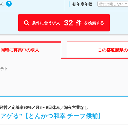
含む
特に指定しない
初年度年収
32
件
条件に合う求人
を検索する
も同時に募集中の求人
この都道府県
の
表示中
字経営／定着率90%／月8～9日休み／深夜営業なし
アゲる”【とんかつ和幸 チーフ候補】