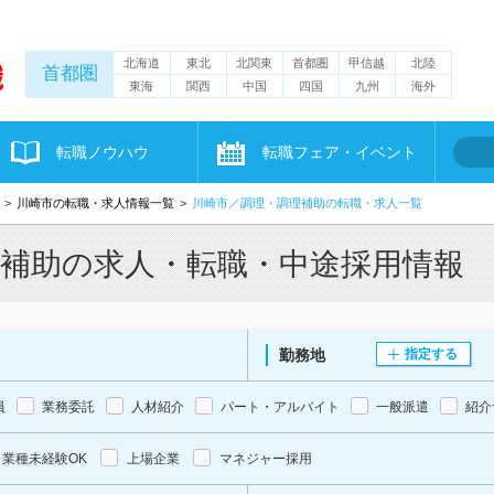
北海道
東北
北関東
首都圏
甲信越
北陸
首都圏
東海
関西
中国
四国
九州
海外
転職ノウハウ
転職フェア・イベント
川崎市の転職・求人情報一覧
川崎市／調理・調理補助の転職・求人一覧
理補助の求人・転職・中途採用情報
勤務地
指定する
員
業務委託
人材紹介
パート・アルバイト
一般派遣
紹介
業種未経験OK
上場企業
マネジャー採用