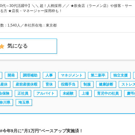
20代～30代活躍中】＼＼ 超！人柄採用 ／／ ★飲食店（ラーメン店）や接客・サー
る方 ★店長・マネージャー採用枠も！
員数：1,540人／本社所在地：東京都
気になる
開発
調理補助
人事
マネジメント
第二新卒
独立支援
産休
産前産後休暇
育休
役職手当
制服
健康診断
ストレ
会保険
正社員
アルバイト
未経験
上場
育児中の社員
慶弔
奈川県
埼玉県
場 #今年9月に”月1万円”ベースアップ実施済！