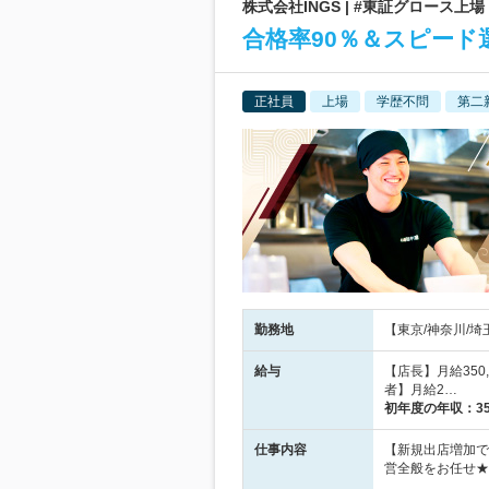
株式会社INGS | #東証グロース上
合格率90％＆スピード
正社員
上場
学歴不問
第二
勤務地
【東京/神奈川/
給与
【店長】月給350
者】月給2…
初年度の年収：
3
仕事内容
【新規出店増加で
営全般をお任せ★