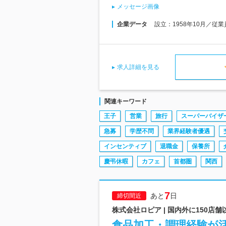
メッセージ画像
企業データ
設立：1958年10月／従
求人詳細を見る
関連キーワード
王子
営業
旅行
スーパーバイザ
急募
学歴不問
業界経験者優遇
インセンティブ
退職金
保養所
慶弔休暇
カフェ
首都圏
関西
7
あと
日
締切間近
株式会社ロピア | 国内外に150店
食品加工・調理経験が活