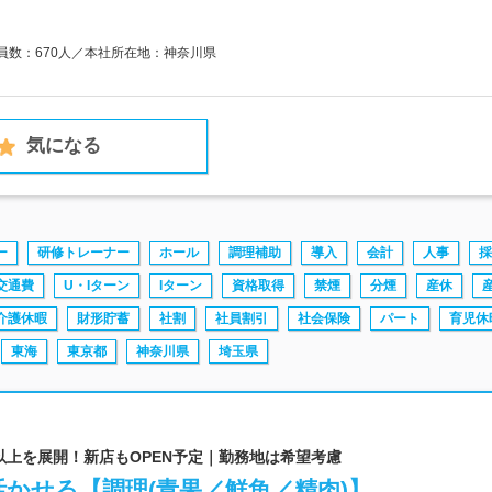
業員数：670人／本社所在地：神奈川県
気になる
ー
研修トレーナー
ホール
調理補助
導入
会計
人事
採
交通費
U・Iターン
Iターン
資格取得
禁煙
分煙
産休
介護休暇
財形貯蓄
社割
社員割引
社会保険
パート
育児休
東海
東京都
神奈川県
埼玉県
舗以上を展開！新店もOPEN予定｜勤務地は希望考慮
かせる【調理(青果／鮮魚／精肉)】