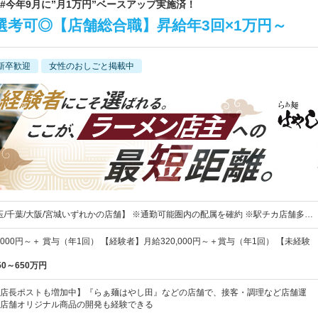
場 #今年9月に”月1万円”ベースアップ実施済！
選考可◎【店舗総合職】昇給年3回×1万円～
新卒歓迎
女性のおしごと掲載中
埼玉/千葉/大阪/宮城いずれかの店舗】 ※通勤可能圏内の配属を確約 ※駅チカ店舗多…
,000円～＋ 賞与（年1回） 【経験者】月給320,000円～＋賞与（年1回） 【未経験
50～650万円
店長ポストも増加中】『らぁ麺はやし田』などの店舗で、接客・調理など店舗運
店舗オリジナル商品の開発も経験できる