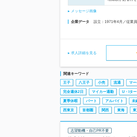
メッセージ画像
企業データ
設立：1971年4月／従業
求人詳細を見る
関連キーワード
王子
八王子
小売
流通
マー
完全週休2日
マイカー通勤
U・Iタ
夏季休暇
パート
アルバイト
未
西東京
首都圏
関西
東海
東
志望動機・自己PR不要