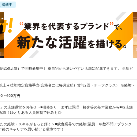
と掲載中
約250店舗）で同時募集中】 ※自宅から通いやすい店舗に配属できます。 ※駅ビ
0円以上＋技能検定資格手当(合格者には毎月支給)+賞与2回（チーフクラス） ※経験・
00～600万円
」の店舗運営をお任せ＞■研修あり！まずは調理・接客等の基本業務から■各店舗
名配置！ゆとりある人員体制で休みも◎
たの経験・スキルがもっと輝く＞■飲食業界での経験(業態・年数不問／ブランク
10年後のキャリアを思い描ける環境です！