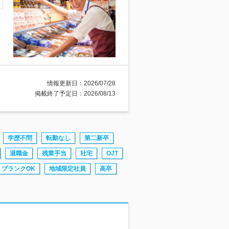
情報更新日：2026/07/28
掲載終了予定日：2026/08/13
学歴不問
転勤なし
第二新卒
退職金
残業手当
社宅
OJT
ブランクOK
地域限定社員
高卒