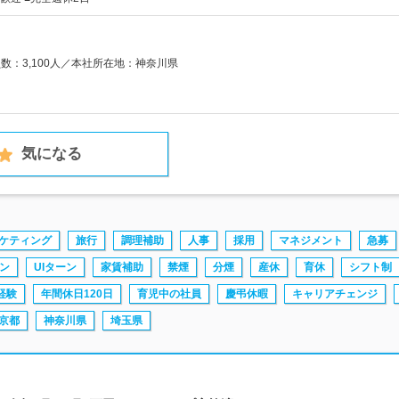
員数：3,100人／本社所在地：神奈川県
気になる
ケティング
旅行
調理補助
人事
採用
マネジメント
急募
ーン
UIターン
家賃補助
禁煙
分煙
産休
育休
シフト制
経験
年間休日120日
育児中の社員
慶弔休暇
キャリアチェンジ
京都
神奈川県
埼玉県