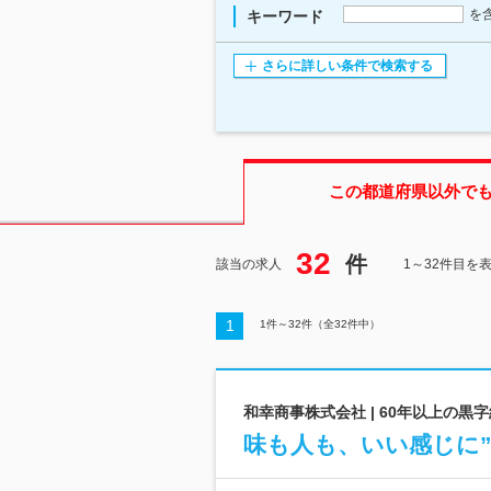
を
キーワード
さらに詳しい条件で検索する
この都道府県
以外で
32
件
該当の求人
1～32件目を
1
1
件～
32
件（全
32
件中）
和幸商事株式会社 | 60年以上の黒
味も人も、いい感じに”