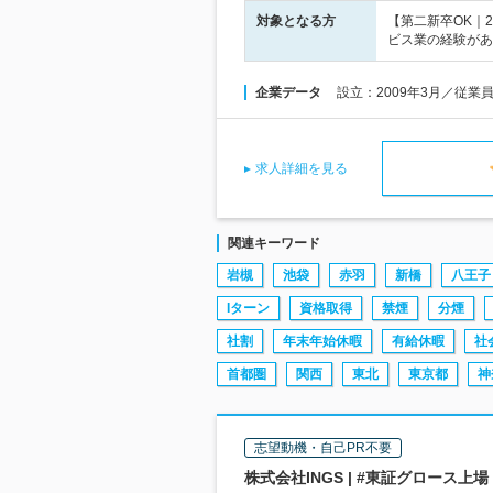
対象となる方
【第二新卒OK｜
ビス業の経験があ
企業データ
設立：2009年3月／従業
求人詳細を見る
関連キーワード
岩槻
池袋
赤羽
新橋
八王子
Iターン
資格取得
禁煙
分煙
社割
年末年始休暇
有給休暇
社
首都圏
関西
東北
東京都
神
志望動機・自己PR不要
株式会社INGS | #東証グロース上