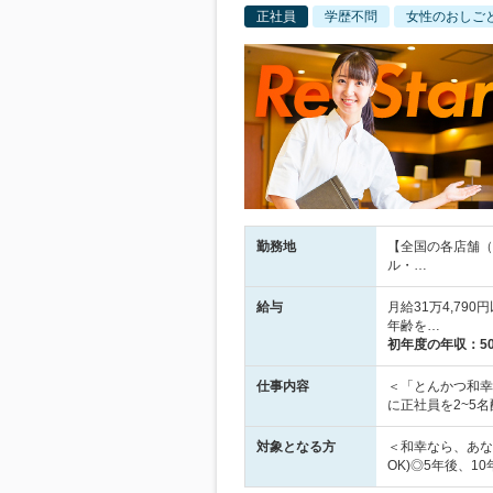
正社員
学歴不問
女性のおしご
勤務地
【全国の各店舗（
ル・…
給与
月給31万4,79
年齢を…
初年度の年収：
5
仕事内容
＜「とんかつ和幸
に正社員を2~5
対象となる方
＜和幸なら、あな
OK)◎5年後、