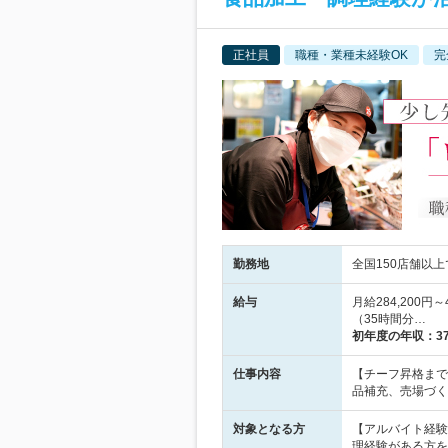
正社員
職種・業種未経験OK
完
勤務地
全国150店舗以上
給与
月給284,200円
（35時間分…
初年度の年収：
3
仕事内容
【チーフ昇格まで
品補充、売場づく
対象となる方
【アルバイト経験
理経験がある方を