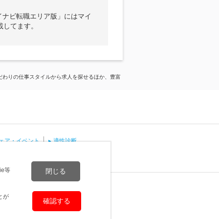
イナビ転職エリア版」にはマイ
載してます。
だわりの仕事スタイルから求人を探せるほか、豊富
ェア・イベント
適性診断
仕事
注目の求人検索ワード
e等
閉じる
とが
確認する