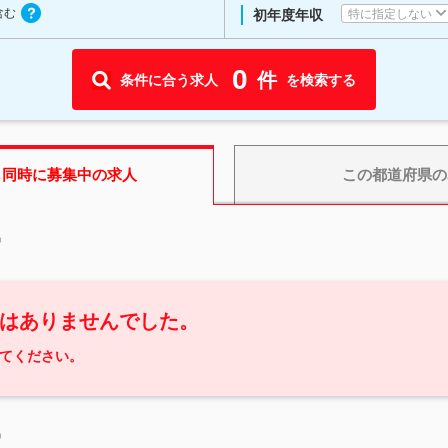
含む
特に指定しない
初年度年収
0
件
条件に合う求人
を検索する
も同時に募集中の求人
この都道府県
の
中
はありませんでした。
てください。
中