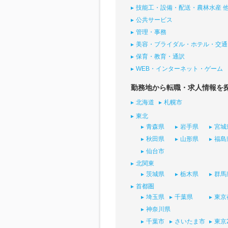
技能工・設備・配送・農林水産 
公共サービス
管理・事務
美容・ブライダル・ホテル・交通
保育・教育・通訳
WEB・インターネット・ゲーム
勤務地から転職・求人情報を
北海道
札幌市
東北
青森県
岩手県
宮城
秋田県
山形県
福島
仙台市
北関東
茨城県
栃木県
群馬
首都圏
埼玉県
千葉県
東京
神奈川県
千葉市
さいたま市
東京