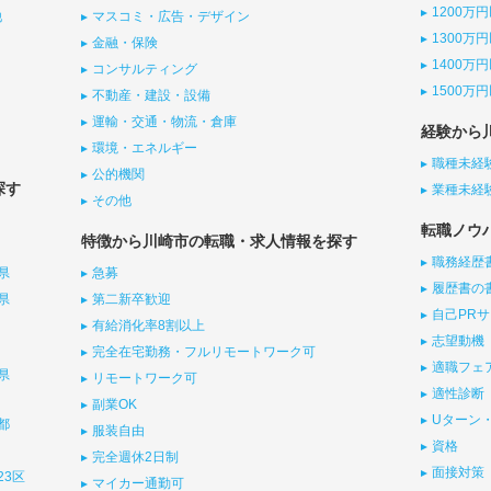
1200万
他
マスコミ・広告・デザイン
1300万
金融・保険
1400万
コンサルティング
1500万
不動産・建設・設備
運輸・交通・物流・倉庫
経験から
環境・エネルギー
職種未経
公的機関
探す
業種未経
その他
転職ノウ
特徴から川崎市の転職・求人情報を探す
職務経歴
県
急募
履歴書の
県
第二新卒歓迎
自己PR
有給消化率8割以上
志望動機
完全在宅勤務・フルリモートワーク可
適職フェ
県
リモートワーク可
適性診断
副業OK
Uターン・
都
服装自由
資格
完全週休2日制
面接対策
23区
マイカー通勤可