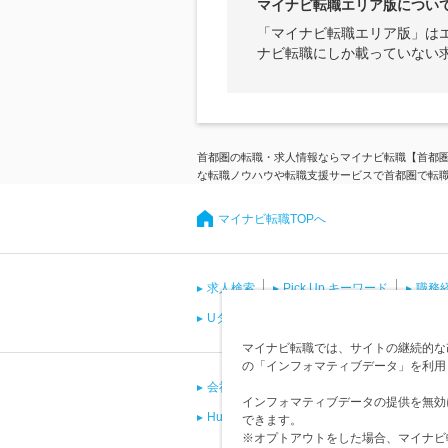
マイナビ転職エリア版につい
「マイナビ転職エリア版」は
ナビ転職にしか載っていない
首都圏の転職・求人情報ならマイナビ転職【首都
な転職ノウハウや転職支援サービスで首都圏で転
マイナビ転職TOPへ
求人検索
Pick Up キーワード
職務
Uターン・Iターン
資格
国際資格
マイナビ転職では、サイトの継続的な改
の「インフォマティブデータ」を利用
会社概要
会員規約
個人情報の取り
インフォマティブデータの提供を無効
Human Capitalサポネット<採用ご担当者向
できます。
※オプトアウトをした場合、マイナビ