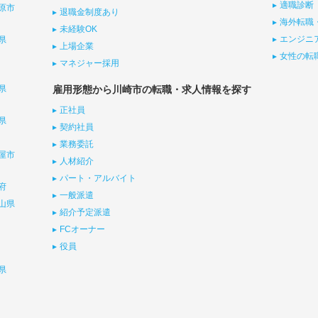
適職診断
原市
退職金制度あり
海外転職
未経験OK
エンジニ
県
上場企業
女性の転
マネジャー採用
県
雇用形態から川崎市の転職・求人情報を探す
正社員
県
契約社員
業務委託
屋市
人材紹介
パート・アルバイト
府
一般派遣
山県
紹介予定派遣
FCオーナー
役員
県