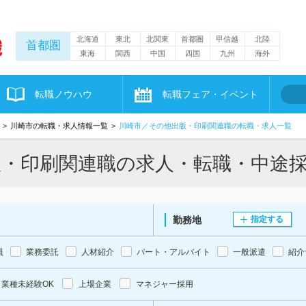
北海道
東北
北関東
首都圏
甲信越
北陸
首都圏
東海
関西
中国
四国
九州
海外
転職ノウハウ
転職フェア・イベント
川崎市の転職・求人情報一覧
川崎市／その他出版・印刷関連職の転職・求人一覧
版・印刷関連職の求人・転職・中途
勤務地
指定する
員
業務委託
人材紹介
パート・アルバイト
一般派遣
紹介
業種未経験OK
上場企業
マネジャー採用