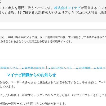
て
エリア求人を専門に扱うページです。
株式会社マイナビ
が運営する「マ
求人も多数。8月7日更新の新着求人や各エリアならではの求人特集も掲
圏版】。神奈川県川崎市／その他出版・印刷関連職の転職・求人情報などご希望の条件やこ
職を希望されるみなさんの転職活動を応援する転職サイトです。
経歴書サンプル
履歴書の書き方
自己PRサンプル
志望動機
転職フ
マイナビ転職からのお知らせ
海外転職・求人
エンジニア求人
面接対策
適職診断
英語を使う
善や、ユーザーのみなさまに最適化された広告を配信すること等を目的に、Cooki
しています。
扱い
サイトマップ
問い合わせ
求人掲載の問い合わせ<企業様向け>
にしたい場合は「確認する」ボタンのリンク先から停止（オプトアウト）を行うこ
け>
転職の一部サービスを利用できない場合があります。