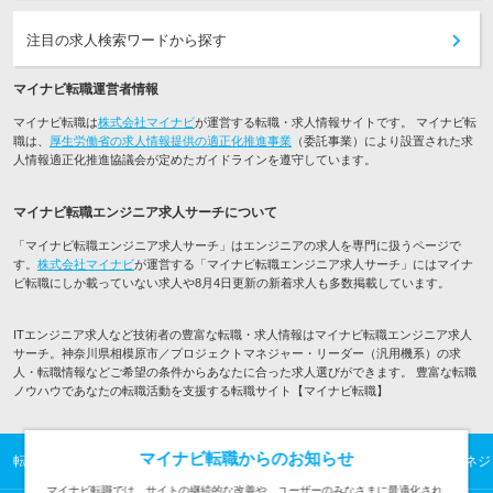
注目の求人検索ワードから探す
マイナビ転職運営者情報
マイナビ転職は
株式会社マイナビ
が運営する転職・求人情報サイトです。 マイナビ転
職は、
厚生労働省の求人情報提供の適正化推進事業
（委託事業）により設置された求
人情報適正化推進協議会が定めたガイドラインを遵守しています。
マイナビ転職エンジニア求人サーチについて
「マイナビ転職エンジニア求人サーチ」はエンジニアの求人を専門に扱うページで
す。
株式会社マイナビ
が運営する「マイナビ転職エンジニア求人サーチ」にはマイナ
ビ転職にしか載っていない求人や8月4日更新の新着求人も多数掲載しています。
ITエンジニア求人など技術者の豊富な転職・求人情報はマイナビ転職エンジニア求人
サーチ。神奈川県相模原市／プロジェクトマネジャー・リーダー（汎用機系）の求
人・転職情報などご希望の条件からあなたに合った求人選びができます。 豊富な転職
ノウハウであなたの転職活動を支援する転職サイト【マイナビ転職】
マイナビ転職からのお知らせ
転職TOP
ITエンジニアの転職・求人情報TOP
相模原市／プロジェクトマネジ
マイナビ転職では、サイトの継続的な改善や、ユーザーのみなさまに最適化され