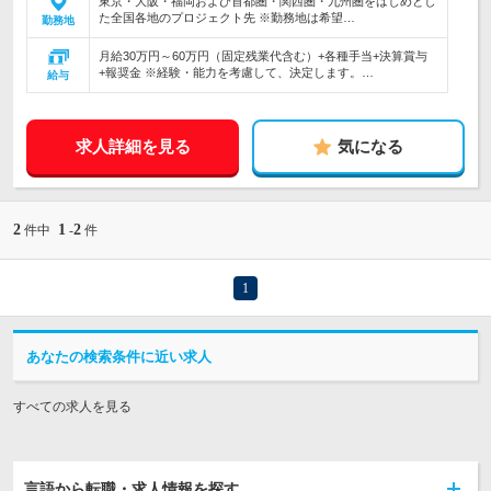
東京・大阪・福岡および首都圏・関西圏・九州圏をはじめとし
た全国各地のプロジェクト先 ※勤務地は希望…
勤務地
月給30万円～60万円（固定残業代含む）+各種手当+決算賞与
+報奨金 ※経験・能力を考慮して、決定します。…
給与
求人詳細を見る
気になる
2
1
2
件中
-
件
1
あなたの検索条件に近い求人
すべての求人を見る
言語から転職・求人情報を探す