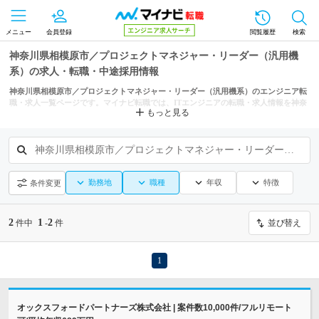
メニュー
会員登録
閲覧履歴
検索
神奈川県相模原市／プロジェクトマネジャー・リーダー（汎用機
系）の求人・転職・中途採用情報
神奈川県相模原市／プロジェクトマネジャー・リーダー（汎用機系）のエンジニア転
職・求人一覧ページです。マイナビ転職では、ITエンジニアの転職・求人情報を神奈
もっと見る
川県の市区町村からも探せます。
神奈川県相模原市／プロジェクトマネジャー・リーダー（汎用機系）
勤務地
職種
年収
特徴
条件変更
2
1
2
件中
-
件
並び替え
1
オックスフォードパートナーズ株式会社 | 案件数10,000件/フルリモート