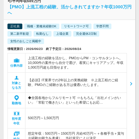
可/平均年収689万円
【PMO】上流工程の経験、活かしきれてますか？年収1000万円
へ
正社員
職種・業種未経験OK
リモートワーク可
学歴不問
第二新卒歓迎
転勤なし
上場企業
完全週休2日制
女性のおしごと掲載中
情報更新日：2026/06/23 終了予定日：2026/08/24
上流工程の経験を活かし、PMOからPM・コンサルタントへ。
10,000件の案件から自分で選び、着実にキャリアアップ。年収
仕事内容
1,000万円超も目指せます。
【必須】IT業界での2年以上の実務経験 ※上流工程のご経
対象と
験、PMOのご経験がある方は優遇いたします。
なる方
◆全国各地からフルリモート可 ⇒もちろん「出社メインがい
い」「常駐で働きたい」といった希望にもお応…
勤務地
500万円～1,500万円
初年度
年収
想定年収：500万円～1500万円 月給40万円～＋各種手当＋賞与
※経験や能力を考慮し、当社規定により決定…
給与