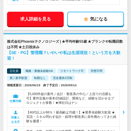
求人詳細を見る
気になる
株式会社Phoenixテクノロジーズ | ★平均年齢55歳 ★ブランクや転職回数
は不問 ★土日祝休み
【SE・PG】管理職？いやいや私は生涯現役！という方を大歓
迎！
正社員
職種・業種未経験OK
リモートワーク可
学歴不問
第二新卒歓迎
転勤なし
完全週休2日制
情報更新日：2026/06/19 終了予定日：2026/09/14
【5,000件超の案件／会計・製造系の中心／上流での活躍も
可】要件定義や基本/詳細設計、開発など、経験を活かせるプ
仕事内容
ロジェクトが多数！★帰社日はナシ
【40代以上が88％！最高齢は70歳！】★業界未経験大歓迎 ★
言語・スキル問わず会計・経理や製造系に長年携わってきた経
対象と
験を優遇！
なる方