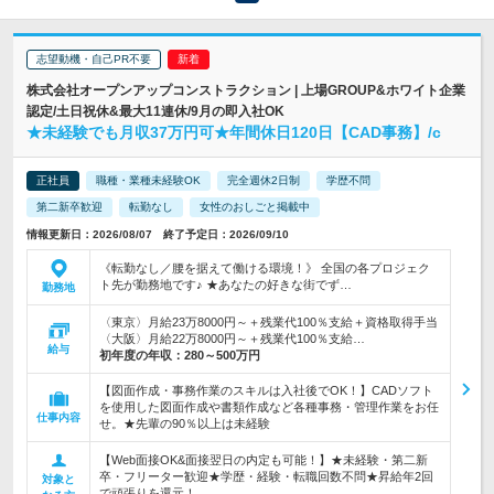
志望動機・自己PR不要
株式会社オープンアップコンストラクション | 上場GROUP&ホワイト企業
認定/土日祝休&最大11連休/9月の即入社OK
★未経験でも月収37万円可★年間休日120日【CAD事務】/c
正社員
職種・業種未経験OK
完全週休2日制
学歴不問
第二新卒歓迎
転勤なし
女性のおしごと掲載中
情報更新日：2026/08/07 終了予定日：2026/09/10
《転勤なし／腰を据えて働ける環境！》 全国の各プロジェク
ト先が勤務地です♪ ★あなたの好きな街でず…
勤務地
〈東京〉月給23万8000円～＋残業代100％支給＋資格取得手当
〈大阪〉月給22万8000円～＋残業代100％支給…
給与
初年度の年収：
280～500万円
【図面作成・事務作業のスキルは入社後でOK！】CADソフト
を使用した図面作成や書類作成など各種事務・管理作業をお任
仕事内容
せ。★先輩の90％以上は未経験
【Web面接OK&面接翌日の内定も可能！】★未経験・第二新
卒・フリーター歓迎★学歴・経験・転職回数不問★昇給年2回
対象と
で頑張りを還元！