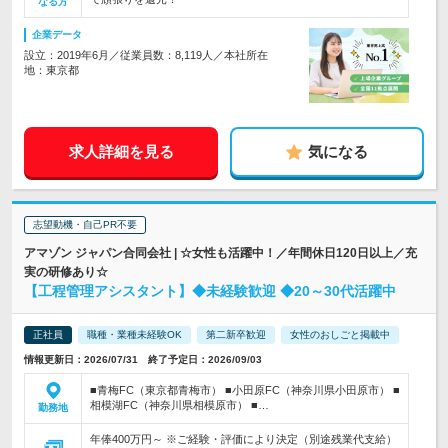
なる方
企業データ
設立：2019年6月／従業員数：8,119人／本社所在
地：東京都
求人詳細を見る
気になる
志望動機・自己PR不要
アマゾン ジャパン合同会社 | ☆女性も活躍中！／年間休日120日以上／充
実の研修あり☆
【工程管理アシスタント】◆未経験歓迎 ◆20～30代活躍中
正社員
職種・業種未経験OK
第二新卒歓迎
女性のおしごと掲載中
情報更新日：2026/07/31 終了予定日：2026/09/03
■青梅FC（東京都青梅市） ■小田原FC（神奈川県小田原市） ■
相模湖FC（神奈川県相模原市） ■…
勤務地
年俸400万円～ ※ご経験・評価により決定（別途残業代支給）