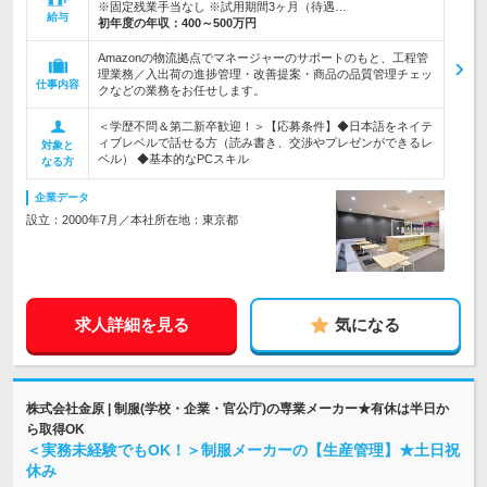
※固定残業手当なし ※試用期間3ヶ月（待遇…
給与
初年度の年収：
400～500万円
Amazonの物流拠点でマネージャーのサポートのもと、工程管
理業務／入出荷の進捗管理・改善提案・商品の品質管理チェッ
仕事内容
クなどの業務をお任せします。
＜学歴不問＆第二新卒歓迎！＞【応募条件】◆日本語をネイテ
ィブレベルで話せる方（読み書き、交渉やプレゼンができるレ
対象と
ベル） ◆基本的なPCスキル
なる方
企業データ
設立：2000年7月／本社所在地：東京都
求人詳細を見る
気になる
株式会社金原 | 制服(学校・企業・官公庁)の専業メーカー★有休は半日か
ら取得OK
＜実務未経験でもOK！＞制服メーカーの【生産管理】★土日祝
休み