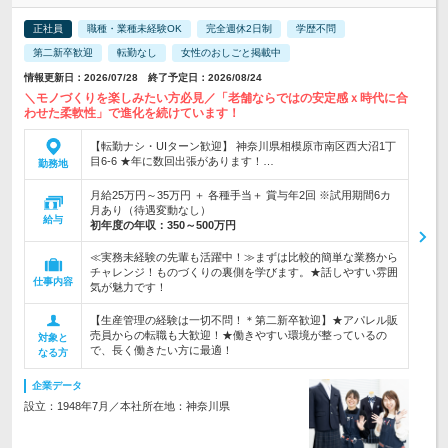
正社員
職種・業種未経験OK
完全週休2日制
学歴不問
第二新卒歓迎
転勤なし
女性のおしごと掲載中
情報更新日：2026/07/28 終了予定日：2026/08/24
＼モノづくりを楽しみたい方必見／「老舗ならではの安定感ｘ時代に合
わせた柔軟性」で進化を続けています！
【転勤ナシ・UIターン歓迎】 神奈川県相模原市南区西大沼1丁
目6-6 ★年に数回出張があります！…
勤務地
月給25万円～35万円 ＋ 各種手当＋ 賞与年2回 ※試用期間6カ
月あり（待遇変動なし）
給与
初年度の年収：
350～500万円
≪実務未経験の先輩も活躍中！≫まずは比較的簡単な業務から
チャレンジ！ものづくりの裏側を学びます。★話しやすい雰囲
仕事内容
気が魅力です！
【生産管理の経験は一切不問！＊第二新卒歓迎】★アパレル販
売員からの転職も大歓迎！★働きやすい環境が整っているの
対象と
で、長く働きたい方に最適！
なる方
企業データ
設立：1948年7月／本社所在地：神奈川県