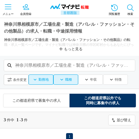
首都圏版
メニュー
会員登録
閲覧履歴
検索
神奈川県相模原市／工場生産・製造（アパレル・ファッション・そ
の他製品）の求人・転職・中途採用情報
神奈川県相模原市／工場生産・製造（アパレル・ファッション・その他製品）の転
職・求人一覧ページです。マイナビ転職では神奈川県の市区町村からもあなたにぴっ
もっと見る
たりの求人を探せます。
神奈川県相模原市／工場生産・製造（アパレル・ファッション・その他製品）
勤務地
職種
年収
特徴
条件変更
この都道府県
以外でも
この都道府県
で募集中の求人
同時に募集中の求人
3
1
3
件中
-
件
並び替え
1