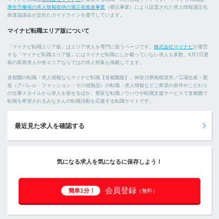
厚生労働省の求人情報提供の適正化推進事業
（委託事業）により設置された求人情報適正化
推進協議会が定めたガイドラインを遵守しています。
マイナビ転職エリア版について
「マイナビ転職エリア版」はエリア求人を専門に扱うページです。
株式会社マイナビ
が運営
する「マイナビ転職エリア版」にはマイナビ転職にしか載っていない求人も多数。8月7日更
新の新着求人や各エリアならではの求人特集も掲載してます。
首都圏の転職・求人情報ならマイナビ転職【首都圏版】。神奈川県相模原市／工場生産・製
造（アパレル・ファッション・その他製品）の転職・求人情報などご希望の条件やこだわり
の仕事スタイルから求人を探せるほか、豊富な転職ノウハウや転職支援サービスで首都圏で
転職を希望されるみなさんの転職活動を応援する転職サイトです。
最近見た求人を確認する
気になる求人を気になるに保存しよう！
会員登録
簡単1分！
（無料）