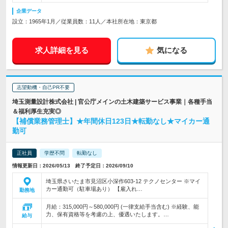
企業データ
設立：1965年1月／従業員数：11人／本社所在地：東京都
求人詳細を見る
気になる
志望動機・自己PR不要
埼玉測量設計株式会社 | 官公庁メインの土木建築サービス事業｜各種手当
＆福利厚生充実◎
【補償業務管理士】★年間休日123日★転勤なし★マイカー通
勤可
正社員
学歴不問
転勤なし
情報更新日：2026/05/13 終了予定日：2026/09/10
埼玉県さいたま市見沼区小深作603-12 テクノセンター ※マイ
カー通勤可（駐車場あり） 【雇入れ…
勤務地
月給：315,000円～580,000円 (一律支給手当含む) ※経験、能
力、保有資格等を考慮の上、優遇いたします。…
給与