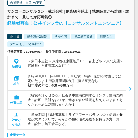
志望動機・自己PR不要
サンコーコンサルタント株式会社 | 創業60年以上｜地盤調査から計画・設
計まで一貫して対応可能◎
経験者募集！公共インフラの【コンサルタントエンジニア】
正社員
完全週休2日制
学歴不問
第二新卒歓迎
転勤なし
女性のおしごと掲載中
情報更新日：2026/04/24 終了予定日：2026/10/22
＜東日本支社＞ 東京都江東区亀戸1-8-9 岩上ビル ＜東北支店＞
宮城県仙台市青葉区堤町1-1-…
勤務地
月給 400,000円～600,000円 ※経験・年齢・能力を考慮して決
定いたします ※試用期間6カ月（待遇変更なし）
給与
初年度の年収：
400～600万円
《経験を活かせる◎》社会資本整備に関するインフラ整備の調
査・計画・設計をお任せ。働きやすい環境を整えています！あ
仕事内容
なたも一緒に活躍しませんか？
【学歴不問｜経験者募集】ライフワークバランス◎＜必須＞◆
建設業界において、何らかの技術職の経験をお持ちの方（調
対象と
査、設計、施工管理など）
なる方
企業データ