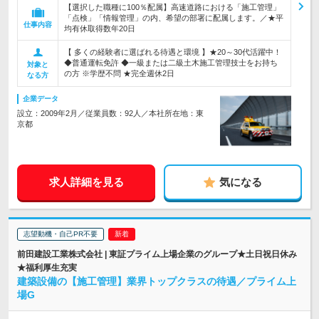
【選択した職種に100％配属】高速道路における「施工管理」
「点検」「情報管理」の内、希望の部署に配属します。／★平
仕事内容
均有休取得数年20日
【 多くの経験者に選ばれる待遇と環境 】★20～30代活躍中！
◆普通運転免許 ◆一級または二級土木施工管理技士をお持ち
対象と
の方 ※学歴不問 ★完全週休2日
なる方
企業データ
設立：2009年2月／従業員数：92人／本社所在地：東
京都
求人詳細を見る
気になる
志望動機・自己PR不要
前田建設工業株式会社 | 東証プライム上場企業のグループ★土日祝日休み
★福利厚生充実
建築設備の【施工管理】業界トップクラスの待遇／プライム上
場G