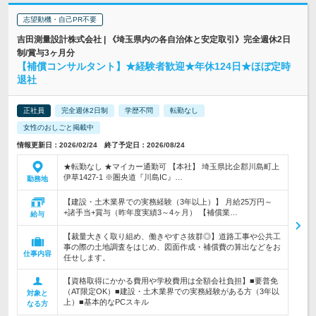
志望動機・自己PR不要
吉田測量設計株式会社 | 《埼玉県内の各自治体と安定取引》完全週休2日
制/賞与3ヶ月分
【補償コンサルタント】★経験者歓迎★年休124日★ほぼ定時
退社
正社員
完全週休2日制
学歴不問
転勤なし
女性のおしごと掲載中
情報更新日：2026/02/24 終了予定日：2026/08/24
★転勤なし ★マイカー通勤可 【本社】 埼玉県比企郡川島町上
伊草1427-1 ※圏央道『川島IC』…
勤務地
【建設・土木業界での実務経験（3年以上）】 月給25万円～
+諸手当+賞与（昨年度実績3～4ヶ月） 【補償業…
給与
【裁量大きく取り組め、働きやすさ抜群◎】道路工事や公共工
事の際の土地調査をはじめ、図面作成・補償費の算出などをお
仕事内容
任せします。
【資格取得にかかる費用や学校費用は全額会社負担】■要普免
（AT限定OK）■建設・土木業界での実務経験がある方（3年以
対象と
上）■基本的なPCスキル
なる方