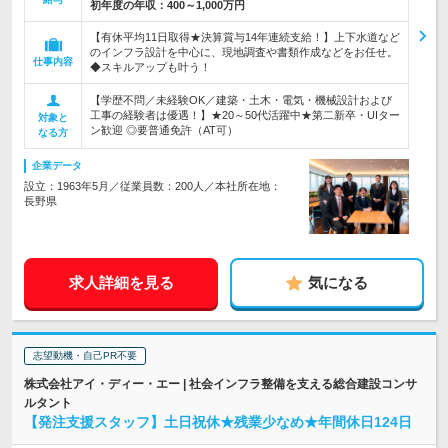
初年度の年収：
400～1,000万円
【有休平均11日取得★決算賞与14年連続支給！】上下水道など
のインフラ設計を中心に、現地調査や書類作成などをお任せ。
仕事内容
◆スキルアップも叶う！
【学歴不問／未経験OK／建築・土木・電気・機械設計および
工事の経験者は優遇！】★20～50代活躍中★第二新卒・UIター
対象と
ン歓迎 ◎要普通免許（AT可）
なる方
企業データ
設立：1963年5月／従業員数：200人／本社所在地：
長野県
求人詳細を見る
気になる
志望動機・自己PR不要
株式会社アイ・ディー・エー | 社会インフラ整備を支える総合建設コンサ
ルタント
【発注支援スタッフ】土日祝休★残業少なめ★年間休日124日