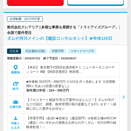
志望動機・自己PR不要
株式会社クレアリア | 多様な事業を展開する「トライアイズグループ」│
全国で案件受注
ダムや河川メインの【建設コンサルタント】★年休120日
正社員
完全週休2日制
学歴不問
リモートワーク可
情報更新日：2026/07/22 終了予定日：2026/08/27
【本社】 東京都千代田区紀尾井町4-１ ニューオータニガーデ
ンコート 8階 【秋田営業所】 秋田県…
勤務地
■年俸制 324万円～996万円 ※1/12を月々支給します ※試用期
間6ヶ月あり(待遇の変更なし)
給与
初年度の年収：
324～996万円
【フルリモート相談可/官公庁案件がほとんど！】ダムや河川
などの設計、調査、維持管理計画の提案などを行います！＼経
仕事内容
験に応じた案件をお任せ／
【学歴不問】<必須>★技術士（建設部門）or技術士補orRCCM
（建設）のいずれかの資格をお持ちの方＼ダム・河川分野の経
対象と
験者歓迎！／
なる方