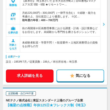
【新本社】 埼玉県さいたま市大宮区仲町2丁目65番地2 Vスク
エア大宮 5階・6階 ★リモートワー…
勤務地
月給225,000円～300,000円（一律手当含む） ※経験・能力を
考慮の上、当社規定により優遇します。 ※試…
給与
初年度の年収：
400～700万円
街の再開発や区画整理事業における調査・計画・設計業務など
をお任せします。未経験から専門性を磨けるポジションです。
仕事内容
未経験者歓迎・学歴不問！＜歓迎要件＞土地区画整理士の資格
対象と
をお持ちの方
なる方
企業データ
設立：1953年7月／従業員数：199人／本社所在地：埼玉県
求人詳細を見る
気になる
志望動機・自己PR不要
NEテクノ株式会社 | 東証スタンダード上場のグループ企業
【橋梁の点検職】年休125日★フレックス制《埼玉》