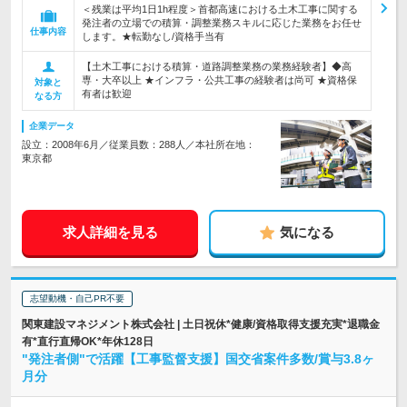
＜残業は平均1日1h程度＞首都高速における土木工事に関する
発注者の立場での積算・調整業務スキルに応じた業務をお任せ
仕事内容
します。★転勤なし/資格手当有
【土木工事における積算・道路調整業務の業務経験者】◆高
専・大卒以上 ★インフラ・公共工事の経験者は尚可 ★資格保
対象と
有者は歓迎
なる方
企業データ
設立：2008年6月／従業員数：288人／本社所在地：
東京都
求人詳細を見る
気になる
志望動機・自己PR不要
関東建設マネジメント株式会社 | 土日祝休*健康/資格取得支援充実*退職金
有*直行直帰OK*年休128日
"発注者側"で活躍【工事監督支援】国交省案件多数/賞与3.8ヶ
月分