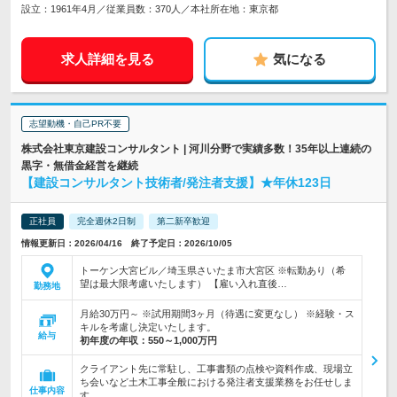
設立：1961年4月／従業員数：370人／本社所在地：東京都
求人詳細を見る
気になる
志望動機・自己PR不要
株式会社東京建設コンサルタント | 河川分野で実績多数！35年以上連続の
黒字・無借金経営を継続
【建設コンサルタント技術者/発注者支援】★年休123日
正社員
完全週休2日制
第二新卒歓迎
情報更新日：2026/04/16 終了予定日：2026/10/05
トーケン大宮ビル／埼玉県さいたま市大宮区 ※転勤あり（希
望は最大限考慮いたします） 【雇い入れ直後…
勤務地
月給30万円～ ※試用期間3ヶ月（待遇に変更なし） ※経験・ス
キルを考慮し決定いたします。
給与
初年度の年収：
550～1,000万円
クライアント先に常駐し、工事書類の点検や資料作成、現場立
ち会いなど土木工事全般における発注者支援業務をお任せしま
仕事内容
す。