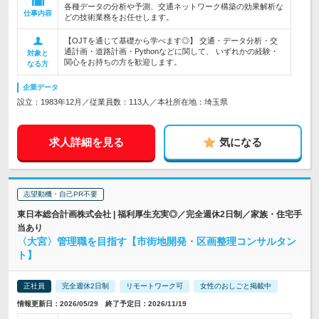
各種データの分析や予測、交通ネットワーク構築の効果解析な
仕事内容
どの技術業務をお任せします。
【OJTを通じて基礎から学べます◎】 交通・データ分析・交
通計画・道路計画・Pythonなどに関して、 いずれかの経験・
対象と
関心をお持ちの方を歓迎します。
なる方
企業データ
設立：1983年12月／従業員数：113人／本社所在地：埼玉県
求人詳細を見る
気になる
志望動機・自己PR不要
東日本総合計画株式会社 | 福利厚生充実◎／完全週休2日制／家族・住宅手
当あり
〈大宮〉管理職を目指す【市街地開発・区画整理コンサルタン
ト】
正社員
完全週休2日制
リモートワーク可
女性のおしごと掲載中
情報更新日：2026/05/29 終了予定日：2026/11/19