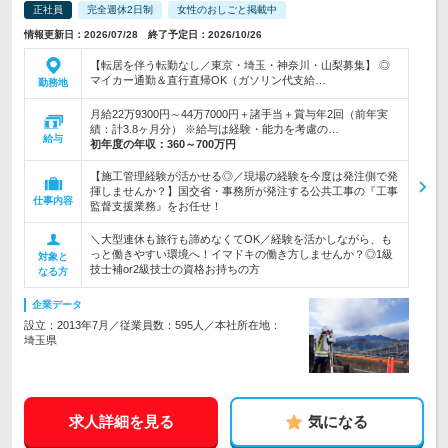
正社員
完全週休2日制
女性のおしごと掲載中
情報更新日：2026/07/28 終了予定日：2026/10/26
【転居を伴う転勤なし／東京・埼玉・神奈川・山梨募集】 ◎
マイカー通勤＆直行直帰OK（ガソリン代支給…
勤務地
月給22万9300円～44万7000円＋諸手当＋賞与年2回（前年実
績：計3.8ヶ月分） ※給与は経験・能力を考慮の…
給与
初年度の年収：
360～700万円
【施工管理経験が活かせる◎／現場の経験を今度は発注側で発
揮しませんか？】国交省・事務所が発注する公共工事の『工事
仕事内容
監督支援業務』をお任せ！
＼大型連休も旅行も諦めなくてOK／経験を活かしながら、も
っと働きやすい環境へ！イマドキの働き方しませんか？◎1級
対象と
技士補or2級技士の資格お持ちの方
なる方
企業データ
設立：2013年7月／従業員数：595人／本社所在地：
埼玉県
求人詳細を見る
気になる