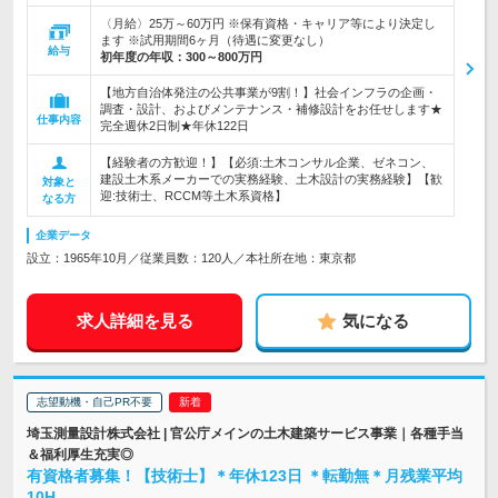
〈月給〉25万～60万円 ※保有資格・キャリア等により決定し
ます ※試用期間6ヶ月（待遇に変更なし）
給与
初年度の年収：
300～800万円
【地方自治体発注の公共事業が9割！】社会インフラの企画・
調査・設計、およびメンテナンス・補修設計をお任せします★
仕事内容
完全週休2日制★年休122日
【経験者の方歓迎！】【必須:土木コンサル企業、ゼネコン、
建設土木系メーカーでの実務経験、土木設計の実務経験】【歓
対象と
迎:技術士、RCCM等土木系資格】
なる方
企業データ
設立：1965年10月／従業員数：120人／本社所在地：東京都
求人詳細を見る
気になる
志望動機・自己PR不要
埼玉測量設計株式会社 | 官公庁メインの土木建築サービス事業｜各種手当
＆福利厚生充実◎
有資格者募集！【技術士】＊年休123日 ＊転勤無＊月残業平均
10H