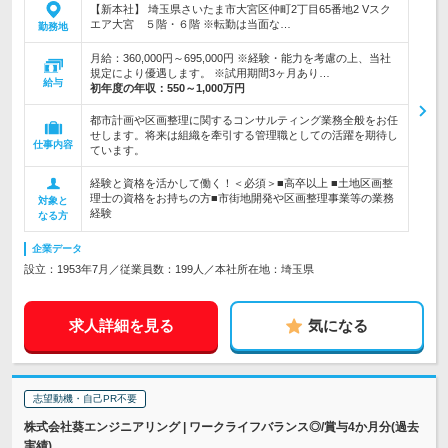
【新本社】 埼玉県さいたま市大宮区仲町2丁目65番地2 Vスク
エア大宮 ５階・６階 ※転勤は当面な…
勤務地
月給：360,000円～695,000円 ※経験・能力を考慮の上、当社
規定により優遇します。 ※試用期間3ヶ月あり…
給与
初年度の年収：
550～1,000万円
都市計画や区画整理に関するコンサルティング業務全般をお任
せします。将来は組織を牽引する管理職としての活躍を期待し
仕事内容
ています。
経験と資格を活かして働く！＜必須＞■高卒以上 ■土地区画整
理士の資格をお持ちの方■市街地開発や区画整理事業等の業務
対象と
経験
なる方
企業データ
設立：1953年7月／従業員数：199人／本社所在地：埼玉県
求人詳細を見る
気になる
志望動機・自己PR不要
株式会社葵エンジニアリング | ワークライフバランス◎/賞与4か月分(過去
実績)