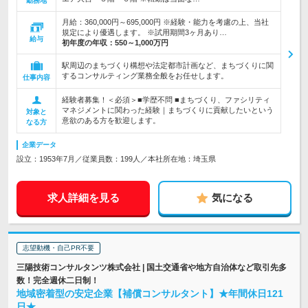
勤務地
月給：360,000円～695,000円 ※経験・能力を考慮の上、当社
規定により優遇します。 ※試用期間3ヶ月あり…
給与
初年度の年収：
550～1,000万円
駅周辺のまちづくり構想や法定都市計画など、まちづくりに関
するコンサルティング業務全般をお任せします。
仕事内容
経験者募集！＜必須＞■学歴不問 ■まちづくり、ファシリティ
マネジメントに関わった経験｜まちづくりに貢献したいという
対象と
意欲のある方を歓迎します。
なる方
企業データ
設立：1953年7月／従業員数：199人／本社所在地：埼玉県
求人詳細を見る
気になる
志望動機・自己PR不要
三陽技術コンサルタンツ株式会社 | 国土交通省や地方自治体など取引先多
数！完全週休二日制！
地域密着型の安定企業【補償コンサルタント】★年間休日121
日★