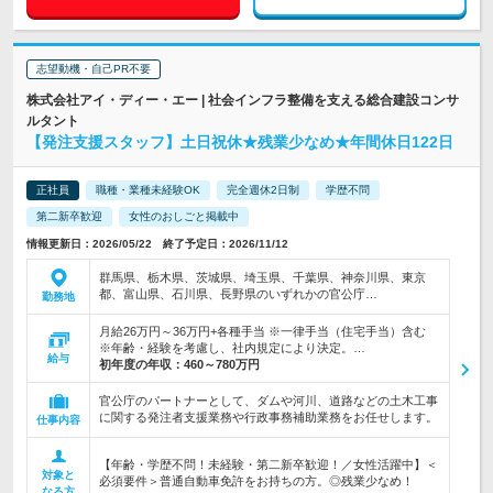
志望動機・自己PR不要
株式会社アイ・ディー・エー | 社会インフラ整備を支える総合建設コンサ
ルタント
【発注支援スタッフ】土日祝休★残業少なめ★年間休日122日
正社員
職種・業種未経験OK
完全週休2日制
学歴不問
第二新卒歓迎
女性のおしごと掲載中
情報更新日：2026/05/22 終了予定日：2026/11/12
群馬県、栃木県、茨城県、埼玉県、千葉県、神奈川県、東京
都、富山県、石川県、長野県のいずれかの官公庁…
勤務地
月給26万円～36万円+各種手当 ※一律手当（住宅手当）含む
※年齢・経験を考慮し、社内規定により決定。…
給与
初年度の年収：
460～780万円
官公庁のパートナーとして、ダムや河川、道路などの土木工事
に関する発注者支援業務や行政事務補助業務をお任せします。
仕事内容
【年齢・学歴不問！未経験・第二新卒歓迎！／女性活躍中】＜
対象と
必須要件＞普通自動車免許をお持ちの方。◎残業少なめ！
なる方