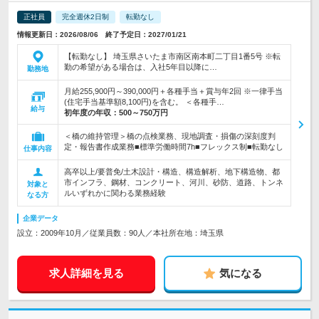
正社員
完全週休2日制
転勤なし
情報更新日：2026/08/06 終了予定日：2027/01/21
【転勤なし】 埼玉県さいたま市南区南本町二丁目1番5号 ※転
勤の希望がある場合は、入社5年目以降に…
勤務地
月給255,900円～390,000円＋各種手当＋賞与年2回 ※一律手当
(住宅手当基準額8,100円)を含む。 ＜各種手…
給与
初年度の年収：
500～750万円
＜橋の維持管理＞橋の点検業務、現地調査・損傷の深刻度判
定・報告書作成業務■標準労働時間7h■フレックス制■転勤なし
仕事内容
高卒以上/要普免/土木設計・構造、構造解析、地下構造物、都
市インフラ、鋼材、コンクリート、河川、砂防、道路、トンネ
対象と
ルいずれかに関わる業務経験
なる方
企業データ
設立：2009年10月／従業員数：90人／本社所在地：埼玉県
求人詳細を見る
気になる