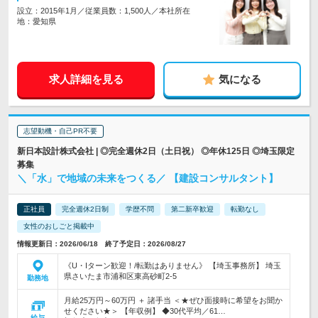
設立：2015年1月／従業員数：1,500人／本社所在
地：愛知県
求人詳細を見る
気になる
志望動機・自己PR不要
新日本設計株式会社 | ◎完全週休2日（土日祝） ◎年休125日 ◎埼玉限定
募集
＼「水」で地域の未来をつくる／ 【建設コンサルタント】
正社員
完全週休2日制
学歴不問
第二新卒歓迎
転勤なし
女性のおしごと掲載中
情報更新日：2026/06/18 終了予定日：2026/08/27
《U・Iターン歓迎！/転勤はありません》 【埼玉事務所】 埼玉
県さいたま市浦和区東高砂町2-5
勤務地
月給25万円～60万円 ＋ 諸手当 ＜★ぜひ面接時に希望をお聞か
せください★＞ 【年収例】 ◆30代平均／61…
給与