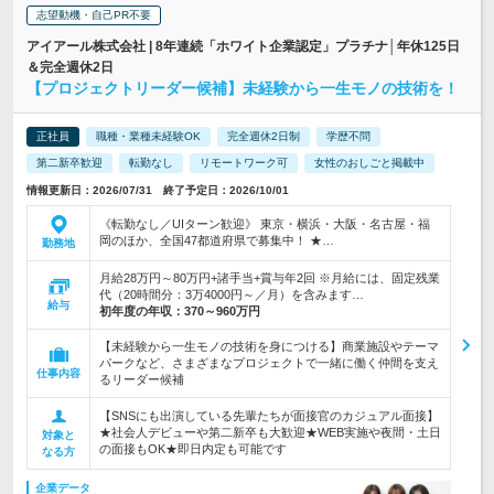
志望動機・自己PR不要
アイアール株式会社 | 8年連続「ホワイト企業認定」プラチナ│年休125日
＆完全週休2日
【プロジェクトリーダー候補】未経験から一生モノの技術を！
正社員
職種・業種未経験OK
完全週休2日制
学歴不問
第二新卒歓迎
転勤なし
リモートワーク可
女性のおしごと掲載中
情報更新日：2026/07/31 終了予定日：2026/10/01
《転勤なし／UIターン歓迎》 東京・横浜・大阪・名古屋・福
岡のほか、全国47都道府県で募集中！ ★…
勤務地
月給28万円～80万円+諸手当+賞与年2回 ※月給には、固定残業
代（20時間分：3万4000円～／月）を含みます…
給与
初年度の年収：
370～960万円
【未経験から一生モノの技術を身につける】商業施設やテーマ
パークなど、さまざまなプロジェクトで一緒に働く仲間を支え
仕事内容
るリーダー候補
【SNSにも出演している先輩たちが面接官のカジュアル面接】
★社会人デビューや第二新卒も大歓迎★WEB実施や夜間・土日
対象と
の面接もOK★即日内定も可能です
なる方
企業データ