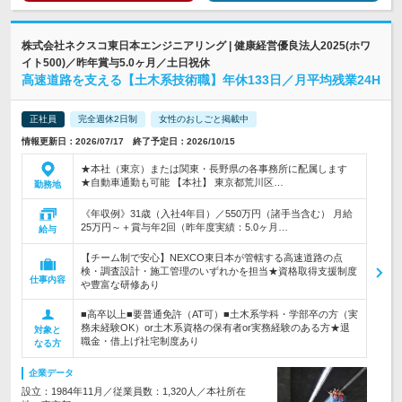
株式会社ネクスコ東日本エンジニアリング | 健康経営優良法人2025(ホワ
イト500)／昨年賞与5.0ヶ月／土日祝休
高速道路を支える【土木系技術職】年休133日／月平均残業24H
正社員
完全週休2日制
女性のおしごと掲載中
情報更新日：2026/07/17 終了予定日：2026/10/15
★本社（東京）または関東・長野県の各事務所に配属します
★自動車通勤も可能 【本社】 東京都荒川区…
勤務地
《年収例》31歳（入社4年目）／550万円（諸手当含む） 月給
25万円～＋賞与年2回（昨年度実績：5.0ヶ月…
給与
【チーム制で安心】NEXCO東日本が管轄する高速道路の点
検・調査設計・施工管理のいずれかを担当★資格取得支援制度
仕事内容
や豊富な研修あり
■高卒以上■要普通免許（AT可）■土木系学科・学部卒の方（実
務未経験OK）or土木系資格の保有者or実務経験のある方★退
対象と
職金・借上げ社宅制度あり
なる方
企業データ
設立：1984年11月／従業員数：1,320人／本社所在