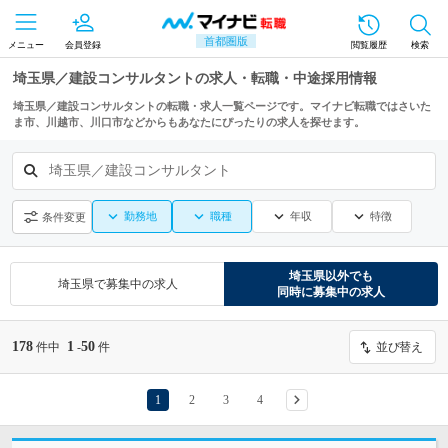
首都圏版
メニュー
会員登録
閲覧履歴
検索
埼玉県／建設コンサルタントの求人・転職・中途採用情報
埼玉県／建設コンサルタントの転職・求人一覧ページです。マイナビ転職ではさいた
ま市、川越市、川口市などからもあなたにぴったりの求人を探せます。
埼玉県／建設コンサルタント
勤務地
職種
年収
特徴
条件変更
埼玉県
以外でも
埼玉県
で募集中の求人
同時に募集中の求人
178
1
50
件中
-
件
並び替え
1
2
3
4