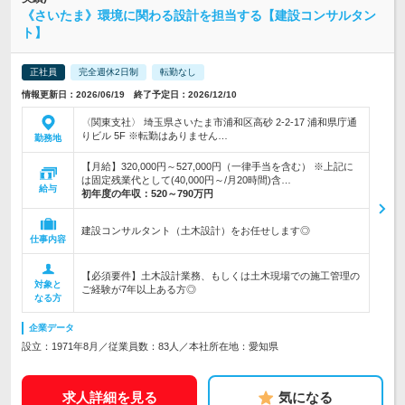
《さいたま》環境に関わる設計を担当する【建設コンサルタン
ト】
正社員
完全週休2日制
転勤なし
情報更新日：2026/06/19 終了予定日：2026/12/10
〈関東支社〉 埼玉県さいたま市浦和区高砂 2-2-17 浦和県庁通
りビル 5F ※転勤はありません…
勤務地
【月給】320,000円～527,000円（一律手当を含む） ※上記に
は固定残業代として(40,000円～/月20時間)含…
給与
初年度の年収：
520～790万円
建設コンサルタント（土木設計）をお任せします◎
仕事内容
【必須要件】土木設計業務、もしくは土木現場での施工管理の
対象と
ご経験が7年以上ある方◎
なる方
企業データ
設立：1971年8月／従業員数：83人／本社所在地：愛知県
求人詳細を見る
気になる