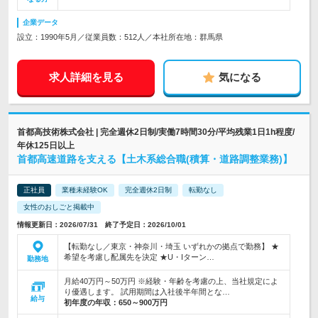
企業データ
設立：1990年5月／従業員数：512人／本社所在地：群馬県
求人詳細を見る
気になる
首都高技術株式会社 | 完全週休2日制/実働7時間30分/平均残業1日1h程度/
年休125日以上
首都高速道路を支える【土木系総合職(積算・道路調整業務)】
正社員
業種未経験OK
完全週休2日制
転勤なし
女性のおしごと掲載中
情報更新日：2026/07/31 終了予定日：2026/10/01
【転勤なし／東京・神奈川・埼玉 いずれかの拠点で勤務】 ★
希望を考慮し配属先を決定 ★U・Iターン…
勤務地
月給40万円～50万円 ※経験・年齢を考慮の上、当社規定によ
り優遇します。 試用期間は入社後半年間とな…
給与
初年度の年収：
650～900万円