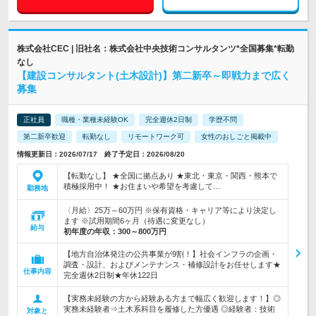
株式会社CEC | 旧社名：株式会社中央技術コンサルタンツ*全国募集*転勤
なし
【建設コンサルタント(土木設計)】第二新卒～即戦力まで広く
募集
正社員
職種・業種未経験OK
完全週休2日制
学歴不問
第二新卒歓迎
転勤なし
リモートワーク可
女性のおしごと掲載中
情報更新日：2026/07/17 終了予定日：2026/08/20
【転勤なし】 ★全国に拠点あり ★東北・東京・関西・熊本で
積極採用中！ ★お住まいや希望を考慮して…
勤務地
〈月給〉25万～60万円 ※保有資格・キャリア等により決定し
ます ※試用期間6ヶ月（待遇に変更なし）
給与
初年度の年収：
300～800万円
【地方自治体発注の公共事業が9割！】社会インフラの企画・
調査・設計、およびメンテナンス・補修設計をお任せします★
仕事内容
完全週休2日制★年休122日
【実務未経験の方から経験ある方まで幅広く歓迎します！】◎
実務未経験者⇒土木系科目を履修した方優遇 ◎経験者：技術
対象と