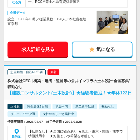
士、RCCM等土木系有資格者優遇
なる方
企業データ
設立：1965年10月／従業員数：120人／本社所在地：
東京都
求人詳細を見る
気になる
志望動機・自己PR不要
株式会社CEC | 橋梁・港湾・道路等の公共インフラの土木設計*全国募集*
転勤なし
【建設コンサルタント(土木設計)】★経験者歓迎！★年休122日
正社員
完全週休2日制
学歴不問
第二新卒歓迎
転勤なし
リモートワーク可
女性のおしごと掲載中
情報更新日：2026/08/07 終了予定日：2027/01/28
【転勤なし】 ★全国に拠点あり ★東北・東京・関西・熊本で
積極採用中！ ★お住まいや希望を考慮して…
勤務地