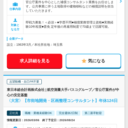
官公庁案件を中心とした補償コンサルタント業務をお任せしま
す。公共事業に伴う土地取得や建物移転などの補償説明を担当
仕事内容
していただきます。
即戦力募集！＜必須＞■学歴不問■補償業務管理士資格■実務経
対象と
験10年程度■普免 定年後の再雇用制度で70歳まで活躍可能。
なる方
企業データ
設立：1963年3月／本社所在地：埼玉県
求人詳細を見る
気になる
志望動機・自己PR不要
東日本総合計画株式会社 | 航空測量大手パスコグループ／官公庁案件が中
心の安定基盤
〈大宮〉【市街地開発・区画整理コンサルタント】年休124日
正社員
職種・業種未経験OK
完全週休2日制
第二新卒歓迎
情報更新日：2026/03/06 終了予定日：2026/08/24