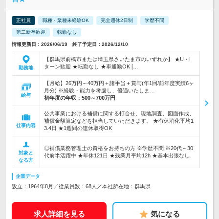
正社員
職種・業種未経験OK
完全週休2日制
学歴不問
第二新卒歓迎
転勤なし
情報更新日：2026/06/19 終了予定日：2026/12/10
【群馬県前橋市または埼玉県さいたま市のいずれか】 ★U・I
ターン歓迎 ★転勤なし ★車通勤OK […
勤務地
【月給】26万円～40万円＋諸手当＋賞与(年1回/前年度実績6ヶ
月分) ※経験・能力を考慮し、優遇いたしま…
給与
初年度の年収：
500～700万円
公共事業における補償に関する打合せ、現地調査、図面作成、
補償金額算定などを担当していただきます。 ★有休消化平均1
仕事内容
3.4日 ★1週間の連休取得OK
◎補償業務管理士の資格をお持ちの方 ※学歴不問 ※20代～30
対象と
代前半活躍中 ★年休121日 ★残業月平均12h ★基本出張なし
なる方
企業データ
設立：1964年8月／従業員数：68人／本社所在地：群馬県
求人詳細を見る
気になる