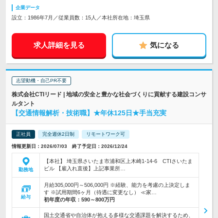
企業データ
設立：1986年7月／従業員数：15人／本社所在地：埼玉県
求人詳細を見る
気になる
志望動機・自己PR不要
株式会社CTIリード | 地域の安全と豊かな社会づくりに貢献する建設コンサ
ルタント
【交通情報解析・技術職】★年休125日★手当充実
正社員
完全週休2日制
リモートワーク可
情報更新日：2026/07/03 終了予定日：2026/12/24
【本社】 埼玉県さいたま市浦和区上木崎1-14-6 CTIさいたま
ビル 【雇入れ直後】上記事業所…
勤務地
月給305,000円～506,000円 ※経験、能力を考慮の上決定しま
す ※試用期間6ヶ月（待遇に変更なし） ≪家…
給与
初年度の年収：
590～800万円
国土交通省や自治体が抱える多様な交通課題を解決するため、