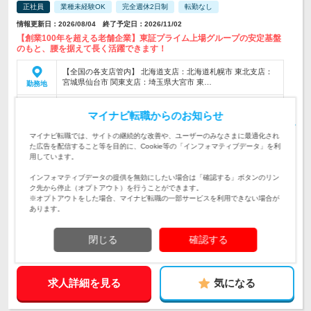
正社員
業種未経験OK
完全週休2日制
転勤なし
情報更新日：2026/08/04 終了予定日：2026/11/02
【創業100年を超える老舗企業】東証プライム上場グループの安定基盤
のもと、腰を据えて長く活躍できます！
【全国の各支店管内】 北海道支店：北海道札幌市 東北支店：
宮城県仙台市 関東支店：埼玉県大宮市 東…
勤務地
月給380,000円～600,000円 ※経験やスキル、前職の給与を考
マイナビ転職からのお知らせ
慮し決定します。 ※試用期間3カ月（待遇変更…
給与
初年度の年収：
600～1,000万円
マイナビ転職では、サイトの継続的な改善や、ユーザーのみなさまに最適化され
た広告を配信すること等を目的に、Cookie等の「インフォマティブデータ」を利
【事業の企画から運営までを手がけるコンセッション事業のパ
用しています。
イオニア】建築設備の施工管理業務全般をお任せ致します。
仕事内容
インフォマティブデータの提供を無効にしたい場合は「確認する」ボタンのリン
【経験者歓迎】必須条件：■高卒以上■対象となる資格をお持
ク先から停止（オプトアウト）を行うことができます。
ちの方（1級管工事施工管理技士、1級電気工事施工管理技士
対象と
※オプトアウトをした場合、マイナビ転職の一部サービスを利用できない場合が
等）
なる方
あります。
企業データ
閉じる
確認する
設立：1946年11月／本社所在地：東京都
求人詳細を見る
気になる