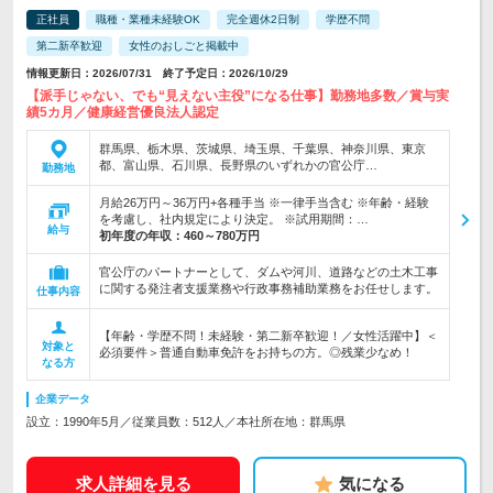
正社員
職種・業種未経験OK
完全週休2日制
学歴不問
第二新卒歓迎
女性のおしごと掲載中
情報更新日：2026/07/31 終了予定日：2026/10/29
【派手じゃない、でも“見えない主役”になる仕事】勤務地多数／賞与実
績5カ月／健康経営優良法人認定
群馬県、栃木県、茨城県、埼玉県、千葉県、神奈川県、東京
都、富山県、石川県、長野県のいずれかの官公庁…
勤務地
月給26万円～36万円+各種手当 ※一律手当含む ※年齢・経験
を考慮し、社内規定により決定。 ※試用期間：…
給与
初年度の年収：
460～780万円
官公庁のパートナーとして、ダムや河川、道路などの土木工事
に関する発注者支援業務や行政事務補助業務をお任せします。
仕事内容
【年齢・学歴不問！未経験・第二新卒歓迎！／女性活躍中】＜
対象と
必須要件＞普通自動車免許をお持ちの方。◎残業少なめ！
なる方
企業データ
設立：1990年5月／従業員数：512人／本社所在地：群馬県
求人詳細を見る
気になる