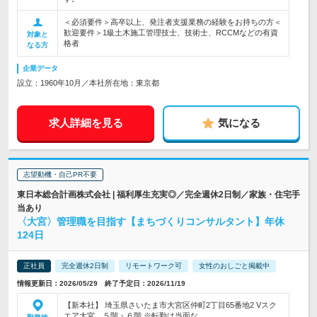
＜必須要件＞高卒以上、発注者支援業務の経験をお持ちの方＜
歓迎要件＞1級土木施工管理技士、技術士、RCCMなどの有資
対象と
格者
なる方
企業データ
設立：1960年10月／本社所在地：東京都
求人詳細を見る
気になる
志望動機・自己PR不要
東日本総合計画株式会社 | 福利厚生充実◎／完全週休2日制／家族・住宅手
当あり
〈大宮〉管理職を目指す【まちづくりコンサルタント】年休
124日
正社員
完全週休2日制
リモートワーク可
女性のおしごと掲載中
情報更新日：2026/05/29 終了予定日：2026/11/19
【新本社】 埼玉県さいたま市大宮区仲町2丁目65番地2 Vスク
エア大宮 ５階・６階 ※転勤は当面な…