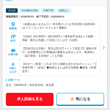
正社員
完全週休2日制
学歴不問
転勤なし
情報更新日：2026/05/13 終了予定日：2026/09/14
＼転勤はありません◎／ 埼玉県さいたま市見沼区小深作603－
12 テクノセンター ※マイカー通勤O…
勤務地
【月給】315,000円～600,000円 (一律支給手当含む) ※経験・
年齢・能力を考慮して決定いたします ※試用…
給与
【完休2日(土日祝)！ 受注は官公庁メインで安定◎】道路や河
川、区画整理などの実施設計業務をお任せします。将来的に
仕事内容
「設計室長」を目指すことも可能
【UIターン歓迎！これまでのご経験を活かせるポジション！】
学歴不問！《必須》◆技術士またはRCCM資格 ◆普免（AT限
対象と
定可）
なる方
企業データ
設立：1963年3月／本社所在地：埼玉県
求人詳細を見る
気になる