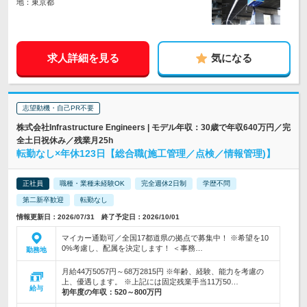
地：東京都
求人詳細を見る
気になる
志望動機・自己PR不要
株式会社Infrastructure Engineers | モデル年収：30歳で年収640万円／完
全土日祝休み／残業月25h
転勤なし×年休123日【総合職(施工管理／点検／情報管理)】
正社員
職種・業種未経験OK
完全週休2日制
学歴不問
第二新卒歓迎
転勤なし
情報更新日：2026/07/31 終了予定日：2026/10/01
マイカー通勤可／全国17都道県の拠点で募集中！ ※希望を10
0%考慮し、配属を決定します！ ＜事務…
勤務地
月給44万5057円～68万2815円 ※年齢、経験、能力を考慮の
上、優遇します。 ※上記には固定残業手当11万50…
給与
初年度の年収：
520～800万円