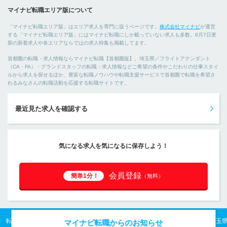
マイナビ転職エリア版について
「マイナビ転職エリア版」はエリア求人を専門に扱うページです。
株式会社マイナビ
が運営
する「マイナビ転職エリア版」にはマイナビ転職にしか載っていない求人も多数。8月7日更
新の新着求人や各エリアならではの求人特集も掲載してます。
首都圏の転職・求人情報ならマイナビ転職【首都圏版】。埼玉県／フライトアテンダント
（CA・FA）・グランドスタッフの転職・求人情報などご希望の条件やこだわりの仕事スタイ
ルから求人を探せるほか、豊富な転職ノウハウや転職支援サービスで首都圏で転職を希望さ
れるみなさんの転職活動を応援する転職サイトです。
最近見た求人を確認する
気になる求人を気になるに保存しよう！
会員登録
簡単1分！
（無料）
転職TOP
首都圏の転職・求人情報TOP
埼玉県の転職・求人情報TOP
埼玉
マイナビ転職からのお知らせ