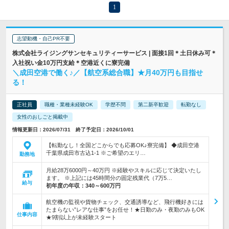
1
志望動機・自己PR不要
株式会社ライジングサンセキュリティーサービス | 面接1回＊土日休み可＊
入社祝い金10万円支給＊空港近くに寮完備
＼成田空港で働く♪／【航空系総合職】★月40万円も目指せ
る！
正社員
職種・業種未経験OK
学歴不問
第二新卒歓迎
転勤なし
女性のおしごと掲載中
情報更新日：2026/07/31 終了予定日：2026/10/01
【転勤なし！全国どこからでも応募OK♪寮完備】 ◆成田空港
千葉県成田市古込1-1 ※ご希望のエリ…
勤務地
月給28万6000円～40万円 ※経験やスキルに応じて決定いたし
ます。 ※上記には45時間分の固定残業代（7万5…
給与
初年度の年収：
340～600万円
航空機の監視や貨物チェック、交通誘導など、飛行機好きには
たまらない”レアな仕事”をお任せ！★日勤のみ・夜勤のみもOK
仕事内容
★9割以上が未経験スタート