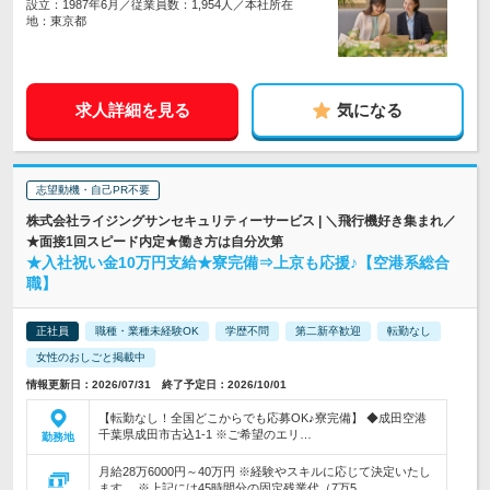
設立：1987年6月／従業員数：1,954人／本社所在
地：東京都
求人詳細を見る
気になる
志望動機・自己PR不要
株式会社ライジングサンセキュリティーサービス | ＼飛行機好き集まれ／
★面接1回スピード内定★働き方は自分次第
★入社祝い金10万円支給★寮完備⇒上京も応援♪【空港系総合
職】
正社員
職種・業種未経験OK
学歴不問
第二新卒歓迎
転勤なし
女性のおしごと掲載中
情報更新日：2026/07/31 終了予定日：2026/10/01
【転勤なし！全国どこからでも応募OK♪寮完備】 ◆成田空港
千葉県成田市古込1-1 ※ご希望のエリ…
勤務地
月給28万6000円～40万円 ※経験やスキルに応じて決定いたし
ます。 ※上記には45時間分の固定残業代（7万5…