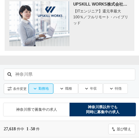
UPSKILL WORKS株式会社…
【ITエンジニア】還元率最大
100％／フルリモート・ハイブリ
ッド
神奈川県
勤務地
職種
年収
特徴
条件変更
神奈川県
以外でも
神奈川県
で募集中の求人
同時に募集中の求人
27,618
1
50
件中
-
件
並び替え