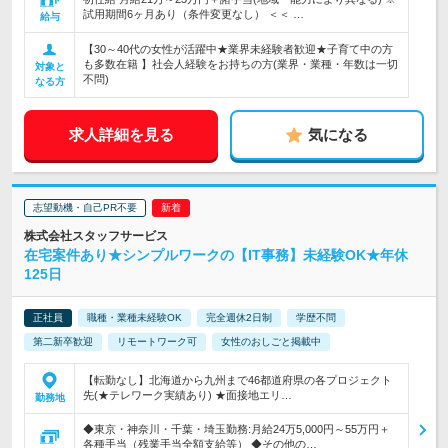
試用期間6ヶ月あり（条件変更なし） ＜＜ …
給与
【30～40代の女性が活躍中★業界未経験者歓迎★子育て中の方
も多数在籍 】社会人経験をお持ちの方(業界・業種・年数は一切
対象と
不問)
なる方
求人詳細を見る
気になる
志望動機・自己PR不要
株式会社スタッフサービス
在宅案件あり★シンプルワークの【IT事務】未経験OK★年休
125日
正社員
職種・業種未経験OK
完全週休2日制
学歴不問
第二新卒歓迎
リモートワーク可
女性のおしごと掲載中
【転勤なし】北海道から九州まで46都道府県の各プロジェクト
先(★テレワーク実績あり) ★面接地エリ…
勤務地
◆東京・神奈川・千葉・埼玉勤務:月給24万5,000円～55万円＋
各種手当（残業手当全額支給等） ◆その他の…