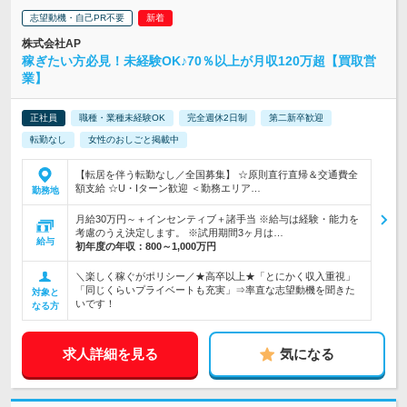
志望動機・自己PR不要
株式会社AP
稼ぎたい方必見！未経験OK♪70％以上が月収120万超【買取営
業】
正社員
職種・業種未経験OK
完全週休2日制
第二新卒歓迎
転勤なし
女性のおしごと掲載中
【転居を伴う転勤なし／全国募集】 ☆原則直行直帰＆交通費全
額支給 ☆U・Iターン歓迎 ＜勤務エリア…
勤務地
月給30万円～＋インセンティブ＋諸手当 ※給与は経験・能力を
考慮のうえ決定します。 ※試用期間3ヶ月は…
給与
初年度の年収：
800～1,000万円
＼楽しく稼ぐがポリシー／★高卒以上★「とにかく収入重視」
「同じくらいプライベートも充実」⇒率直な志望動機を聞きた
対象と
いです！
なる方
求人詳細を見る
気になる