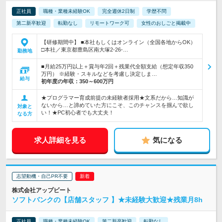
正社員
職種・業種未経験OK
完全週休2日制
学歴不問
第二新卒歓迎
転勤なし
リモートワーク可
女性のおしごと掲載中
【研修期間中】 ■本社もしくはオンライン（全国各地からOK）
□本社／東京都豊島区南大塚2-26-…
勤務地
■月給25万円以上＋賞与年2回＋残業代全額支給（想定年収350
万円） ※経験・スキルなどを考慮し決定しま…
給与
初年度の年収：
350～600万円
★プログラマー育成前提の未経験者採用★文系だから…知識が
ないから…と諦めていた方にこそ、このチャンスを掴んで欲し
対象と
い！★PC初心者でも大丈夫！
なる方
求人詳細を見る
気になる
志望動機・自己PR不要
株式会社アップビート
ソフトバンクの【店舗スタッフ 】★未経験大歓迎★残業月8h
正社員
職種・業種未経験OK
第二新卒歓迎
転勤なし