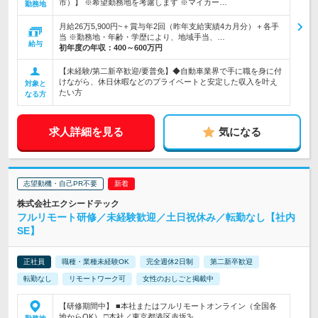
市）】 ※希望勤務地を考慮します ※マイカー…
勤務地
月給26万5,900円~＋賞与年2回（昨年支給実績4カ月分）＋各手
当 ※勤務地・年齢・学歴により、地域手当、…
給与
初年度の年収：
400～600万円
【未経験/第二新卒歓迎/要普免】◆自動車業界で手に職を身に付
けながら、休日休暇などのプライベートと安定した収入を叶え
対象と
たい方
なる方
求人詳細を見る
気になる
志望動機・自己PR不要
株式会社エクシードテック
フルリモート研修／未経験歓迎／土日祝休み／転勤なし【社内
SE】
正社員
職種・業種未経験OK
完全週休2日制
第二新卒歓迎
転勤なし
リモートワーク可
女性のおしごと掲載中
【研修期間中】 ■本社またはフルリモートオンライン（全国各
地からOK） □本社／東京都港区赤坂3-…