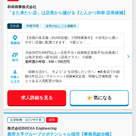
和幸商事株式会社
「また来たい店」は店長から揚がる【とんかつ和幸 店長候補】
正社員
学歴不問
女性のおしごと掲載中
【全国の各店舗（約240店舗）で同時募集中】 ※自宅から通い
やすい店舗に配属できます。 ※駅ビル・…
勤務地
月給34万9,900円以上＋店長手当＋技能検定資格手当(合格者に
は毎月支給) +賞与2回（店長クラス） ※経験…
給与
初年度の年収：
530～700万円
〈経験を活かし、今より”上”を目指したい方へ〉■飲食店での経
験(1年以上)／マネジメント経験■安定感・明確な評価制度・ゆ
対象と
とりある人員配置が強み
なる方
求人詳細を見る
気になる
志望動機・自己PR不要
株式会社BREXA Engineering
業界大手グループ☆ポテンシャル採用【事務系総合職】