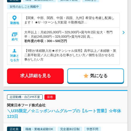
女性のおしごと掲載中
【関東、中部、関西、中国・四国、九州】希望を考慮し配属し
ます！ ★U・Iターンも大歓迎 ※勤務地詳…
勤務地
大卒以上：月給265,000円～329,000円+賞与年2回 短大・専門
卒：月給245,000円～329,000円+賞与年2回 高…
給与
初年度の年収：
300～500万円
【9割が未経験入社★ポテンシャル採用】高卒以上／未経験・第
二新卒歓迎／人に喜ばれる仕事がしたい方／個性を活かせる仕
対象と
事がしたい方
なる方
求人詳細を見る
気になる
志望動機・自己PR不要
関東日本フード株式会社
＼U35限定／☆ニッポンハムグループの【ルート営業】☆年休
123日
正社員
職種・業種未経験OK
完全週休2日制
学歴不問