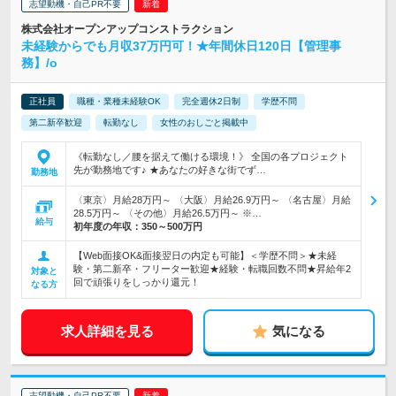
志望動機・自己PR不要
株式会社オープンアップコンストラクション
未経験からでも月収37万円可！★年間休日120日【管理事
務】/o
正社員
職種・業種未経験OK
完全週休2日制
学歴不問
第二新卒歓迎
転勤なし
女性のおしごと掲載中
《転勤なし／腰を据えて働ける環境！》 全国の各プロジェクト
先が勤務地です♪ ★あなたの好きな街でず…
勤務地
〈東京〉月給28万円～ 〈大阪〉月給26.9万円～ 〈名古屋〉月給
28.5万円～ 〈その他〉月給26.5万円～ ※…
給与
初年度の年収：
350～500万円
【Web面接OK&面接翌日の内定も可能】＜学歴不問＞★未経
験・第二新卒・フリーター歓迎★経験・転職回数不問★昇給年2
対象と
回で頑張りをしっかり還元！
なる方
求人詳細を見る
気になる
志望動機・自己PR不要