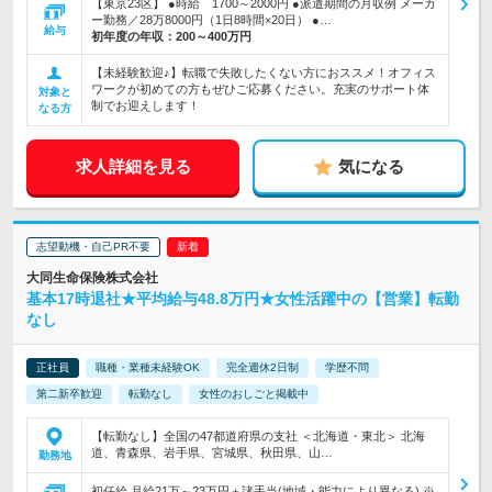
【東京23区】 ●時給 1700～2000円 ●派遣期間の月収例 メーカ
ー勤務／28万8000円（1日8時間×20日） ●…
給与
初年度の年収：
200～400万円
【未経験歓迎♪】転職で失敗したくない方におススメ！オフィス
ワークが初めての方もぜひご応募ください。充実のサポート体
対象と
制でお迎えします！
なる方
求人詳細を見る
気になる
志望動機・自己PR不要
大同生命保険株式会社
基本17時退社★平均給与48.8万円★女性活躍中の【営業】転勤
なし
正社員
職種・業種未経験OK
完全週休2日制
学歴不問
第二新卒歓迎
転勤なし
女性のおしごと掲載中
【転勤なし】全国の47都道府県の支社 ＜北海道・東北＞ 北海
道、青森県、岩手県、宮城県、秋田県、山…
勤務地
初任給 月給21万～23万円＋諸手当(地域・能力により異なる) ※