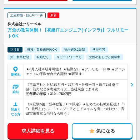
志望動機・自己PR不要
株式会社ツリーベル
万全の教育体制！【初級ITエンジニア(インフラ)】フルリモー
トOK
正社員
職種・業種未経験OK
完全週休2日制
学歴不問
第二新卒歓迎
転勤なし
リモートワーク可
女性のおしごと掲載中
★8月入社＆研修可能！ ★転勤なし ★フルリモートOK ★プロジ
ェクトの半数が自社内開発 ★駅近オ…
勤務地
《東京本社》月給25万円～33万円＋各種手当＋賞与2回 ※年
齢・能力などを考慮のうえ、当社規定により決…
給与
初年度の年収：
310～750万円
《未経験&第二新卒歓迎／U30限定》★初めての転職も応援！「I
Tに挑戦したい」「エンジニアとしてスキルを身につけたい」育
対象と
成実績豊富な当社なら叶う！
なる方
求人詳細を見る
気になる