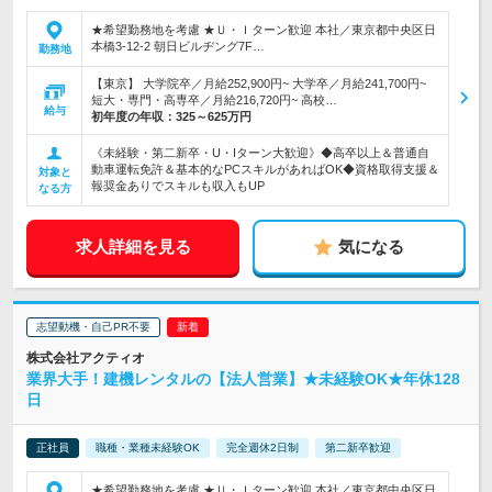
★希望勤務地を考慮 ★Ｕ・Ｉターン歓迎 本社／東京都中央区日
本橋3-12-2 朝日ビルヂング7F…
勤務地
【東京】 大学院卒／月給252,900円~ 大学卒／月給241,700円~
短大・専門・高専卒／月給216,720円~ 高校…
給与
初年度の年収：
325～625万円
《未経験・第二新卒・U・Iターン大歓迎》◆高卒以上＆普通自
動車運転免許＆基本的なPCスキルがあればOK◆資格取得支援＆
対象と
報奨金ありでスキルも収入もUP
なる方
求人詳細を見る
気になる
志望動機・自己PR不要
株式会社アクティオ
業界大手！建機レンタルの【法人営業】★未経験OK★年休128
日
正社員
職種・業種未経験OK
完全週休2日制
第二新卒歓迎
★希望勤務地を考慮 ★Ｕ・Ｉターン歓迎 本社／東京都中央区日