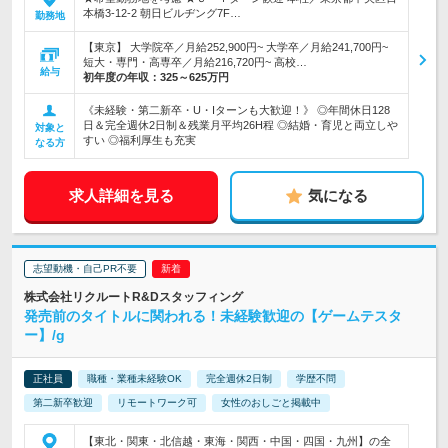
本橋3-12-2 朝日ビルヂング7F…
勤務地
【東京】 大学院卒／月給252,900円~ 大学卒／月給241,700円~
短大・専門・高専卒／月給216,720円~ 高校…
給与
初年度の年収：
325～625万円
《未経験・第二新卒・U・Iターンも大歓迎！》 ◎年間休日128
日＆完全週休2日制＆残業月平均26H程 ◎結婚・育児と両立しや
対象と
すい ◎福利厚生も充実
なる方
求人詳細を見る
気になる
志望動機・自己PR不要
株式会社リクルートR&Dスタッフィング
発売前のタイトルに関われる！未経験歓迎の【ゲームテスタ
ー】/g
正社員
職種・業種未経験OK
完全週休2日制
学歴不問
第二新卒歓迎
リモートワーク可
女性のおしごと掲載中
【東北・関東・北信越・東海・関西・中国・四国・九州】の全