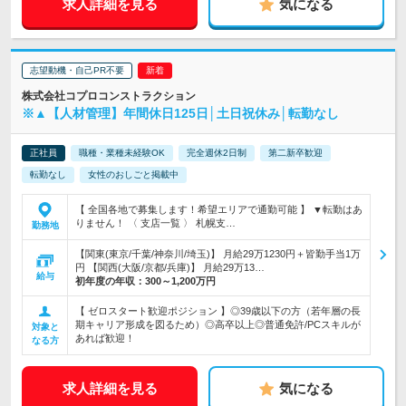
求人詳細を見る
気になる
志望動機・自己PR不要
株式会社コプロコンストラクション
※▲【人材管理】年間休日125日│土日祝休み│転勤なし
正社員
職種・業種未経験OK
完全週休2日制
第二新卒歓迎
転勤なし
女性のおしごと掲載中
【 全国各地で募集します！希望エリアで通勤可能 】 ▼転勤はあ
りません！ 〈 支店一覧 〉 札幌支…
勤務地
【関東(東京/千葉/神奈川/埼玉)】 月給29万1230円＋皆勤手当1万
円 【関西(大阪/京都/兵庫)】 月給29万13…
給与
初年度の年収：
300～1,200万円
【 ゼロスタート歓迎ポジション 】◎39歳以下の方（若年層の長
期キャリア形成を図るため）◎高卒以上◎普通免許/PCスキルが
対象と
あれば歓迎！
なる方
求人詳細を見る
気になる