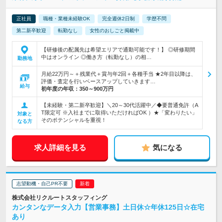
正社員
職種・業種未経験OK
完全週休2日制
学歴不問
第二新卒歓迎
転勤なし
女性のおしごと掲載中
【研修後の配属先は希望エリアで通勤可能です！】 ◎研修期間
中はオンライン ◎働き方（転勤なし）の相…
勤務地
月給22万円～＋残業代＋賞与年2回＋各種手当 ★2年目以降は、
評価・査定を行いベースアップしていきます…
給与
初年度の年収：
350～900万円
【未経験・第二新卒歓迎】＼20～30代活躍中／◆要普通免許（A
T限定可 ※入社までに取得いただければOK ）★「変わりたい」
対象と
そのポテンシャルを重視！
なる方
求人詳細を見る
気になる
志望動機・自己PR不要
株式会社リクルートスタッフィング
カンタンなデータ入力【営業事務】土日休☆年休125日☆在宅
あり