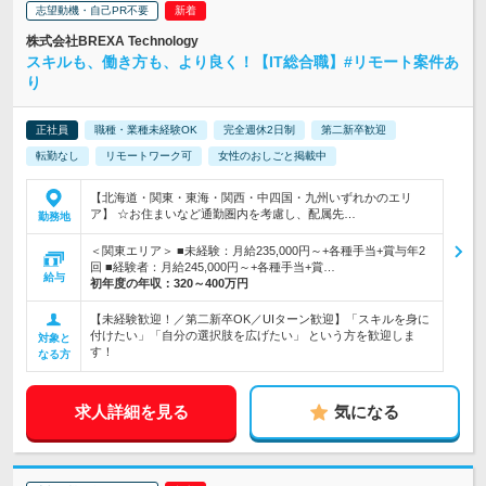
志望動機・自己PR不要
株式会社BREXA Technology
スキルも、働き方も、より良く！【IT総合職】#リモート案件あ
り
正社員
職種・業種未経験OK
完全週休2日制
第二新卒歓迎
転勤なし
リモートワーク可
女性のおしごと掲載中
【北海道・関東・東海・関西・中四国・九州いずれかのエリ
ア】 ☆お住まいなど通勤圏内を考慮し、配属先…
勤務地
＜関東エリア＞ ■未経験：月給235,000円～+各種手当+賞与年2
回 ■経験者：月給245,000円～+各種手当+賞…
給与
初年度の年収：
320～400万円
【未経験歓迎！／第二新卒OK／UIターン歓迎】「スキルを身に
付けたい」「自分の選択肢を広げたい」 という方を歓迎しま
対象と
す！
なる方
求人詳細を見る
気になる