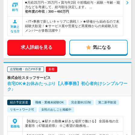
■月給25万円～35万円＋賞与年2回 ※前職給与・経験・年齢・能
力などを考慮して、給与額を決定します。 …
給与
初年度の年収：
300～460万円
＜IT×事務で新しいキャリアに挑戦！＞★研修から始めるので未
経験大歓迎！★サービス業や営業など異業種からの未経験入社
対象と
メンバーが多数活躍中！
なる方
求人詳細を見る
気になる
志望動機・自己PR不要
株式会社スタッフサービス
在宅OK★お休みたっぷり【人事事務】初心者向けシンプルワー
ク♪
紹介予定派遣
職種・業種未経験OK
完全週休2日制
第二新卒歓迎
リモートワーク可
女性のおしごと掲載中
【転勤なし★駅チカ勤務★好きな場所で働ける】 全国各地の主
要都市（47都道府県） ※ご希望の勤務地…
勤務地