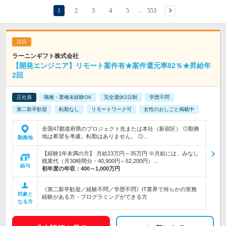
1
2
3
4
5
553
…
ラーニンギフト株式会社
【開発エンジニア】リモート案件有★案件還元率82％★昇給年
2回
正社員
職種・業種未経験OK
完全週休2日制
学歴不問
第二新卒歓迎
転勤なし
リモートワーク可
女性のおしごと掲載中
全国47都道府県のプロジェクト先または本社（新宿区） ◎勤務
地は希望を考慮。転勤はありません。 ◎…
勤務地
【経験1年未満の方】 月給23万円～35万円 ※月給には、みなし
残業代（月30時間分・40,900円～62,200円）…
給与
初年度の年収：
400～1,000万円
《第二新卒歓迎／経験不問／学歴不問》IT業界で何らかの実務
対象と
経験がある方・プログラミングができる方
なる方