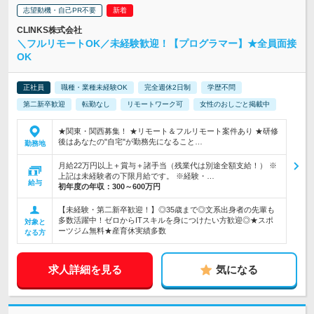
志望動機・自己PR不要
CLINKS株式会社
＼フルリモートOK／未経験歓迎！【プログラマー】★全員面接
OK
正社員
職種・業種未経験OK
完全週休2日制
学歴不問
第二新卒歓迎
転勤なし
リモートワーク可
女性のおしごと掲載中
★関東・関西募集！ ★リモート＆フルリモート案件あり ★研修
後はあなたの"自宅"が勤務先になること…
勤務地
月給22万円以上＋賞与＋諸手当（残業代は別途全額支給！） ※
上記は未経験者の下限月給です。 ※経験・…
給与
初年度の年収：
300～600万円
【未経験・第二新卒歓迎！】◎35歳まで◎文系出身者の先輩も
多数活躍中！ゼロからITスキルを身につけたい方歓迎◎★スポ
対象と
ーツジム無料★産育休実績多数
なる方
求人詳細を見る
気になる