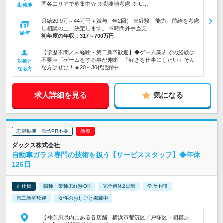
国各エリアで募集中☆ ※勤務地考慮 ※IU…
勤務地
月給20.9万～44万円＋賞与（年2回） ※経験、能力、前給を考慮
し相談の上、決定します。 ※時間外手当支…
給与
初年度の年収：
317～700万円
【学歴不問／未経験・第二新卒歓迎】◆ゲーム業界での経験は
不要⇒「ゲームをする事が趣味」「好きを仕事にしたい」そん
対象と
な方はぜひ！★20～30代活躍中
なる方
求人詳細を見る
気になる
志望動機・自己PR不要
ダックス株式会社
自動車ガラス専門の技術を扱う【サービススタッフ】◆年休
126日
正社員
職種・業種未経験OK
完全週休2日制
学歴不問
第二新卒歓迎
女性のおしごと掲載中
【神奈川県内にある各店舗（横浜市都筑区／戸塚区・相模原