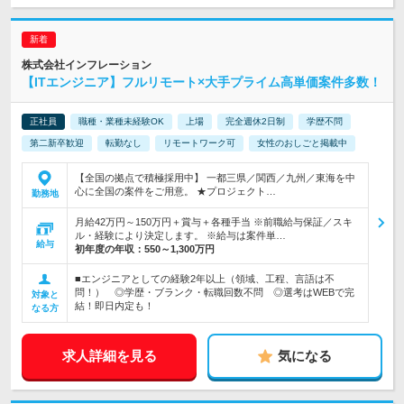
株式会社インフレーション
【ITエンジニア】フルリモート×大手プライム高単価案件多数！
正社員
職種・業種未経験OK
上場
完全週休2日制
学歴不問
第二新卒歓迎
転勤なし
リモートワーク可
女性のおしごと掲載中
【全国の拠点で積極採用中】 一都三県／関西／九州／東海を中
心に全国の案件をご用意。 ★プロジェクト…
勤務地
月給42万円～150万円＋賞与＋各種手当 ※前職給与保証／スキ
ル・経験により決定します。 ※給与は案件単…
給与
初年度の年収：
550～1,300万円
■エンジニアとしての経験2年以上（領域、工程、言語は不
問！） ◎学歴・ブランク・転職回数不問 ◎選考はWEBで完
対象と
結！即日内定も！
なる方
求人詳細を見る
気になる