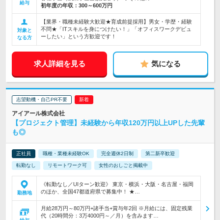
給与
初年度の年収：
300～600万円
【業界・職種未経験大歓迎★育成前提採用】男女・学歴・経験
不問★「ITスキルを身につけたい！」「オフィスワークデビュ
対象と
ーしたい」という方歓迎です！
なる方
求人詳細を見る
気になる
志望動機・自己PR不要
アイアール株式会社
【プロジェクト管理】未経験から年収120万円以上UPした先輩
も◎
正社員
職種・業種未経験OK
完全週休2日制
第二新卒歓迎
転勤なし
リモートワーク可
女性のおしごと掲載中
《転勤なし／UIターン歓迎》 東京・横浜・大阪・名古屋・福岡
のほか、全国47都道府県で募集中！ ★…
勤務地
月給28万円～80万円+諸手当+賞与年2回 ※月給には、固定残業
代（20時間分：3万4000円～／月）を含みます…