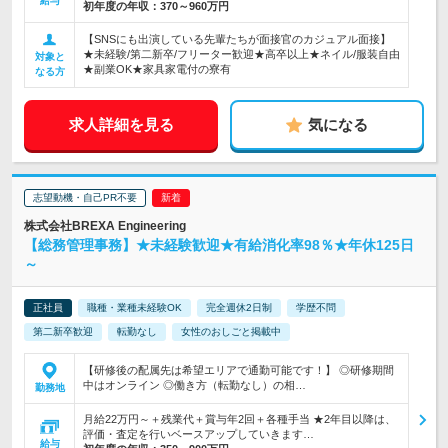
給与
初年度の年収：
370～960万円
【SNSにも出演している先輩たちが面接官のカジュアル面接】
★未経験/第二新卒/フリーター歓迎★高卒以上★ネイル/服装自由
対象と
★副業OK★家具家電付の寮有
なる方
求人詳細を見る
気になる
志望動機・自己PR不要
株式会社BREXA Engineering
【総務管理事務】★未経験歓迎★有給消化率98％★年休125日
～
正社員
職種・業種未経験OK
完全週休2日制
学歴不問
第二新卒歓迎
転勤なし
女性のおしごと掲載中
【研修後の配属先は希望エリアで通勤可能です！】 ◎研修期間
中はオンライン ◎働き方（転勤なし）の相…
勤務地
月給22万円～＋残業代＋賞与年2回＋各種手当 ★2年目以降は、
評価・査定を行いベースアップしていきます…
給与