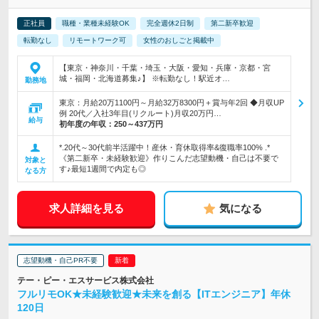
正社員
職種・業種未経験OK
完全週休2日制
第二新卒歓迎
転勤なし
リモートワーク可
女性のおしごと掲載中
【東京・神奈川・千葉・埼玉・大阪・愛知・兵庫・京都・宮
城・福岡・北海道募集♪】 ※転勤なし！駅近オ…
勤務地
東京：月給20万1100円～月給32万8300円＋賞与年2回 ◆月収UP
例 20代／入社3年目(リクルート)月収20万円…
給与
初年度の年収：
250～437万円
*.20代～30代前半活躍中！産休・育休取得率&復職率100% .*
《第二新卒・未経験歓迎》作りこんだ志望動機・自己は不要で
対象と
す♪最短1週間で内定も◎
なる方
求人詳細を見る
気になる
志望動機・自己PR不要
テー・ピー・エスサービス株式会社
フルリモOK★未経験歓迎★未来を創る【ITエンジニア】年休
120日