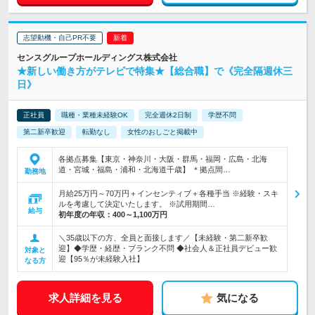
志望動機・自己PR不要
センスグループホールディングス株式会社
★新しい働き方がテレビで特集★【総合職】で《完全隔週休三
日》
正社員
職種・業種未経験OK
完全週休2日制
学歴不問
第二新卒歓迎
転勤なし
女性のおしごと掲載中
各拠点募集【東京・神奈川・大阪・群馬・福岡・広島・北海
道・宮城・福島・浦和・北海道千歳】 ＊拠点間…
勤務地
月給25万円～70万円＋インセンティブ＋各種手当 ※経験・スキ
ルを考慮して決定いたします。 ※試用期間…
給与
初年度の年収：
400～1,100万円
＼35歳以下の方、全員と面接します／【未経験・第二新卒歓
迎】◆学歴・経歴・ブランク不問 ◆社会人＆正社員デビュー歓
対象と
迎【95％が未経験入社】
なる方
求人詳細を見る
気になる