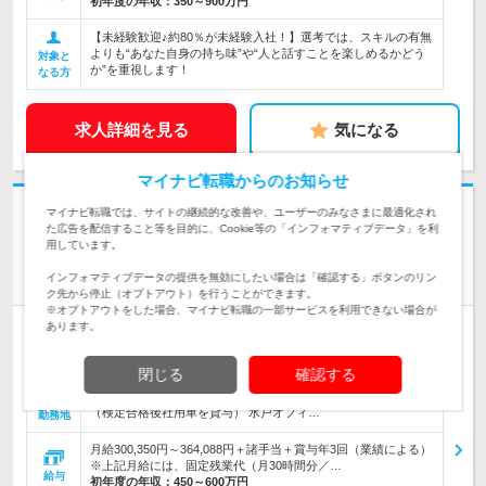
初年度の年収：
350～900万円
【未経験歓迎♪約80％が未経験入社！】選考では、スキルの有無
よりも“あなた自身の持ち味”や“人と話すことを楽しめるかどう
対象と
か”を重視します！
なる方
求人詳細を見る
気になる
マイナビ転職からのお知らせ
志望動機・自己PR不要
マイナビ転職では、サイトの継続的な改善や、ユーザーのみなさまに最適化され
た広告を配信すること等を目的に、Cookie等の「インフォマティブデータ」を利
東映コミュニケーションズ株式会社
用しています。
事前会社説明会あり【電気設備スタッフ】月給30万円～*賞与年
インフォマティブデータの提供を無効にしたい場合は「確認する」ボタンのリン
3回
ク先から停止（オプトアウト）を行うことができます。
※オプトアウトをした場合、マイナビ転職の一部サービスを利用できない場合が
あります。
正社員
職種・業種未経験OK
完全週休2日制
学歴不問
第二新卒歓迎
女性のおしごと掲載中
閉じる
確認する
＼当社各拠点で積極採用／ ☆U・Iターン歓迎 ☆直行直帰あり
（検定合格後社用車を貸与） 水戸オフィ…
勤務地
月給300,350円～364,088円＋諸手当＋賞与年3回（業績による）
※上記月給には、固定残業代（月30時間分／…
給与
初年度の年収：
450～600万円