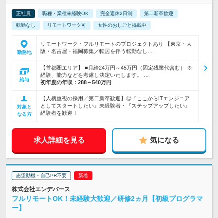
正社員
職種・業種未経験OK
完全週休2日制
第二新卒歓迎
転勤なし
リモートワーク可
女性のおしごと掲載中
リモートワーク・フルリモートのプロジェクトあり 【東京・大
阪・名古屋・福岡募集／転居を伴う転勤なし…
勤務地
【首都圏エリア】 ■月給24万円～45万円（固定残業代含む） ※
経験、能力などを考慮し決定いたします。 …
給与
初年度の年収：
288～540万円
【人柄重視の採用／第二新卒歓迎】◎『ここからITエンジニア
としてスタートしたい』未経験者・『ステップアップしたい』
対象と
経験者を歓迎！
なる方
求人詳細を見る
気になる
志望動機・自己PR不要
株式会社エンデバース
フルリモートOK！未経験大歓迎／研修2ヵ月【初級プログラマ
ー】