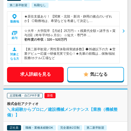
第二新卒歓迎
転勤なし
★居住支援あり！ 【関東・北陸・新潟・静岡の拠点のいずれ
か】 ◎勤務地は、希望などを考慮して決定し…
勤務地
☆大卒・大学院卒 【月給】25万円～＋残業代全額＋諸手当＋賞
与2回（昨年平均5ヶ月分） ☆短大・専門卒 …
給与
初年度の年収：
320～520万円
【第二新卒歓迎／男性育休取得実績多数】◆35歳以下の方 ★営
業デビュー応援⇒研修充実で安心！★先輩の前職は…保険/福祉
対象と
医療/ホテル/工場など
なる方
求人詳細を見る
気になる
志望動機・自己PR不要
株式会社アクティオ
＼未経験からプロに／建設機械メンテナンス【業務（機械整
備）】
正社員
職種・業種未経験OK
完全週休2日制
第二新卒歓迎