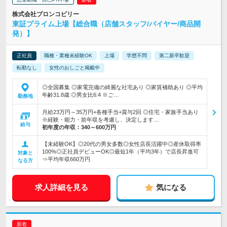
株式会社ブロンコビリー
東証プライム上場【総合職（店舗スタッフ/バイヤー/商品開
発）】
正社員
職種・業種未経験OK
上場
学歴不問
第二新卒歓迎
転勤なし
女性のおしごと掲載中
◎全国募集 ◎家電完備の綺麗な社宅あり ◎家賃補助あり ◎平均
年齢31.8歳 ◎男女比6:4 ※ご…
勤務地
月給23万円～35万円+各種手当+賞与2回 ◎住宅・家族手当あり
※経験・能力・前年収を考慮し、決定します…
給与
初年度の年収：
340～600万円
【未経験OK】◎20代の男女多数◎女性店長活躍中◎産休取得率
100%◎正社員デビューOK◎最短1年（平均3年）で店長昇進可
対象と
⇒平均年収660万円
なる方
求人詳細を見る
気になる