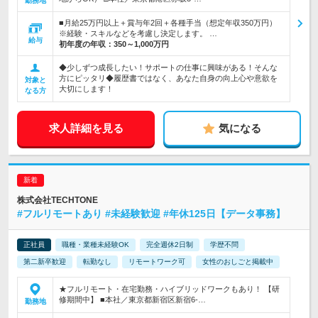
勤務地
■月給25万円以上＋賞与年2回＋各種手当（想定年収350万円）
※経験・スキルなどを考慮し決定します。 …
給与
初年度の年収：
350～1,000万円
◆少しずつ成長したい！サポートの仕事に興味がある！そんな
方にピッタリ◆履歴書ではなく、あなた自身の向上心や意欲を
対象と
大切にします！
なる方
求人詳細を見る
気になる
株式会社TECHTONE
#フルリモートあり #未経験歓迎 #年休125日【データ事務】
正社員
職種・業種未経験OK
完全週休2日制
学歴不問
第二新卒歓迎
転勤なし
リモートワーク可
女性のおしごと掲載中
★フルリモート・在宅勤務・ハイブリッドワークもあり！ 【研
修期間中】 ■本社／東京都新宿区新宿6-…
勤務地