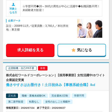
☆学歴不問◆20～30代の男性が中心に活躍中◆転職回数不問！
対象と
未経験者大歓迎！
なる方
企業データ
設立：2008年11月／従業員数：3,760人／本社所在
地：東京都
求人詳細を見る
気になる
志望動機・自己PR不要
株式会社ワールドコーポレーション | 【採用事業部】女性活躍中/ホワイト
企業認定受賞
働きやすさはお墨付き！土日祝休み【事務系総合職】/kd
正社員
職種・業種未経験OK
完全週休2日制
学歴不問
第二新卒歓迎
転勤なし
女性のおしごと掲載中
情報更新日：2026/07/24 終了予定日：2026/08/27