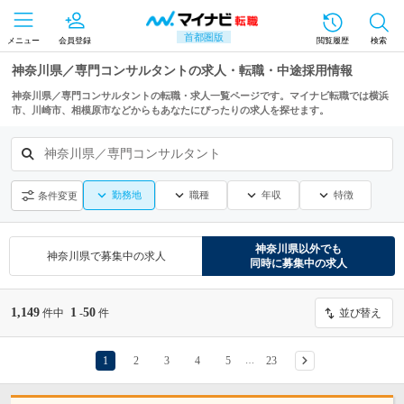
首都圏版
メニュー
会員登録
閲覧履歴
検索
神奈川県／専門コンサルタントの求人・転職・中途採用情報
神奈川県／専門コンサルタントの転職・求人一覧ページです。マイナビ転職では横浜
市、川崎市、相模原市などからもあなたにぴったりの求人を探せます。
神奈川県／専門コンサルタント
勤務地
職種
年収
特徴
条件変更
神奈川県
以外でも
神奈川県
で募集中の求人
同時に募集中の求人
1,149
1
50
件中
-
件
並び替え
1
2
3
4
5
23
…