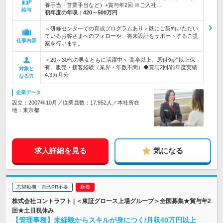
養手当・営業手当など）+賞与年2回 ※ご入社…
給与
初年度の年収：
420～500万円
＜研修センターでの育成プログラムあり＞既にご契約いただい
ているお客さまへのフォローや、将来設計をサポートするご提
仕事内容
案を行います。
＜20～30代の男女ともに活躍中＞ 高卒以上。原付免許以上保
有。販売・接客経験（業界・年数不問）◆賞与2回/前年度実績
対象と
4.3カ月分
なる方
企業データ
設立：2007年10月／従業員数：17,952人／本社所在
地：東京都
求人詳細を見る
気になる
志望動機・自己PR不要
株式会社コントラフト | ＜東証グロース上場グループ＞全国募集★賞与年2
回★土日祝休み
【管理事務】未経験からスキルが身につく/月収40万円以上