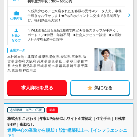
初年度の年収：
300～500万円
＼残業少なめ／ご来店されたお客様の受付やデータ入力、事務
手続きをお任せします★PayPayポイントに交換できる制度な
仕事内容
ど、福利厚生も充実！
＼WEB面接1回＆最短1週間で内定★専任スタッフが手厚くサ
ポート！／■学歴・年齢不問 ■社会人デビュー歓迎 ■未経験
対象と
入社が7割＆若手活躍中
なる方
企業データ
本社所在地：北海道 岐阜県 静岡県 愛知県 三重県 滋
賀県 京都府 大阪府 兵庫県 奈良県 山口県 秋田県 熊本
県 大分県 鹿児島県 茨城県 栃木県 群馬県 埼玉県 千葉
県 東京都 神奈川県
求人詳細を見る
気になる
志望動機・自己PR不要
株式会社こだわり | 年収UP保証◎ホワイト企業認定｜住宅手当｜月残業
8H程｜夜勤なし
運用中心の業務から脱却！設計構築以上へ【インフラエンジニ
ア】