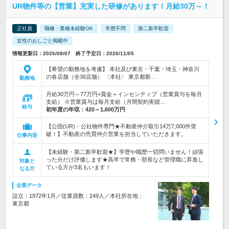
UR物件等の【営業】充実した研修があります！月給30万～！
正社員
職種・業種未経験OK
学歴不問
第二新卒歓迎
女性のおしごと掲載中
情報更新日：2026/08/07 終了予定日：2026/11/05
【希望の勤務地を考慮】 本社及び東京・千葉・埼玉・神奈川
の各店舗（全36店舗） 〈本社〉 東京都新…
勤務地
月給30万円～77万円+賞金＋インセンティブ（営業賞与を毎月
支給） ※営業賞与は毎月支給（月間契約実績…
給与
初年度の年収：
420～1,600万円
【公団(UR)・公社物件専門★不動産仲介取引14万7,000件突
破！】不動産の売買仲介営業を担当していただきます。
仕事内容
【未経験・第二新卒歓迎★】学歴や職歴一切問いません！頑張
った分だけ評価します★高卒で常務・部長など管理職に昇進し
対象と
ている方が3名もいます！
なる方
企業データ
設立：1972年1月／従業員数：249人／本社所在地：
東京都