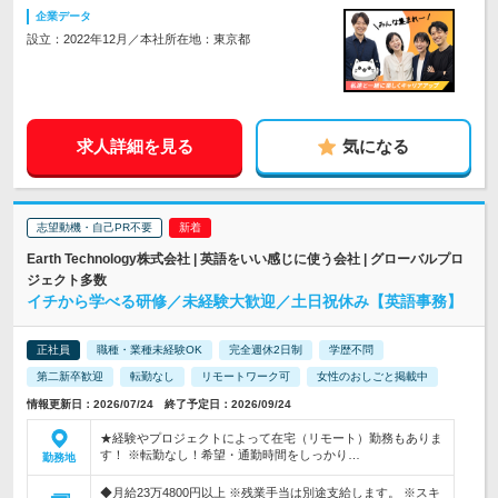
企業データ
設立：2022年12月／本社所在地：東京都
求人詳細を見る
気になる
志望動機・自己PR不要
Earth Technology株式会社 | 英語をいい感じに使う会社 | グローバルプロ
ジェクト多数
イチから学べる研修／未経験大歓迎／土日祝休み【英語事務】
正社員
職種・業種未経験OK
完全週休2日制
学歴不問
第二新卒歓迎
転勤なし
リモートワーク可
女性のおしごと掲載中
情報更新日：2026/07/24 終了予定日：2026/09/24
★経験やプロジェクトによって在宅（リモート）勤務もありま
す！ ※転勤なし！希望・通勤時間をしっかり…
勤務地
◆月給23万4800円以上 ※残業手当は別途支給します。 ※スキ