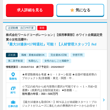
求人詳細を見る
気になる
志望動機・自己PR不要
株式会社ワールドコーポレーション | 【採用事業部】ホワイト企業認定受
賞☆女性活躍中♪
『最大10連休×17時退社』可能！【人材管理スタッフ】/kd
正社員
職種・業種未経験OK
完全週休2日制
学歴不問
第二新卒歓迎
転勤なし
女性のおしごと掲載中
情報更新日：2026/07/24 終了予定日：2026/08/27
★希望勤務地を考慮 ★Ｕ・Ｉターン歓迎 ★全国47都道府県の
プロジェクト先(首都圏・東北・関西・中…
勤務地
☆下記の給与から給与形態の選択が可能です☆ ＜１＞月給+交
通費+（残業代は全額別途支給） ■首都圏・…
給与
初年度の年収：
350～500万円
【最大10連休も取得OK！】90％以上が未経験スタート！プロ
ジェクトがスムーズに進むための事務的サポートからお任せ！
仕事内容