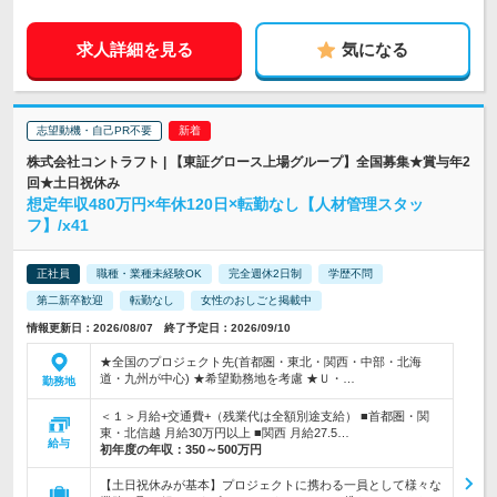
求人詳細を見る
気になる
志望動機・自己PR不要
株式会社コントラフト | 【東証グロース上場グループ】全国募集★賞与年2
回★土日祝休み
想定年収480万円×年休120日×転勤なし【人材管理スタッ
フ】/x41
正社員
職種・業種未経験OK
完全週休2日制
学歴不問
第二新卒歓迎
転勤なし
女性のおしごと掲載中
情報更新日：2026/08/07 終了予定日：2026/09/10
★全国のプロジェクト先(首都圏・東北・関西・中部・北海
道・九州が中心) ★希望勤務地を考慮 ★Ｕ・…
勤務地
＜１＞月給+交通費+（残業代は全額別途支給） ■首都圏・関
東・北信越 月給30万円以上 ■関西 月給27.5…
給与
初年度の年収：
350～500万円
【土日祝休みが基本】プロジェクトに携わる一員として様々な