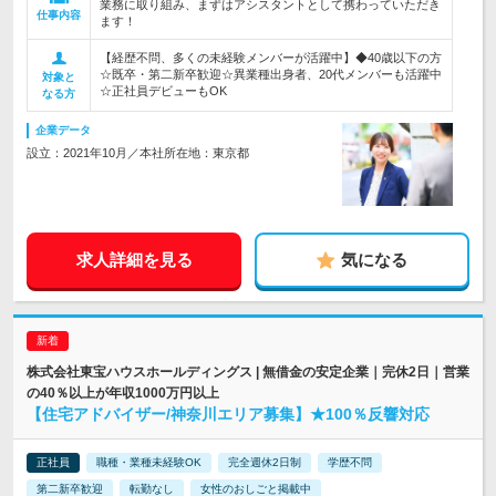
業務に取り組み、まずはアシスタントとして携わっていただき
仕事内容
ます！
【経歴不問、多くの未経験メンバーが活躍中】◆40歳以下の方
☆既卒・第二新卒歓迎☆異業種出身者、20代メンバーも活躍中
対象と
☆正社員デビューもOK
なる方
企業データ
設立：2021年10月／本社所在地：東京都
求人詳細を見る
気になる
株式会社東宝ハウスホールディングス | 無借金の安定企業｜完休2日｜営業
の40％以上が年収1000万円以上
【住宅アドバイザー/神奈川エリア募集】★100％反響対応
正社員
職種・業種未経験OK
完全週休2日制
学歴不問
第二新卒歓迎
転勤なし
女性のおしごと掲載中