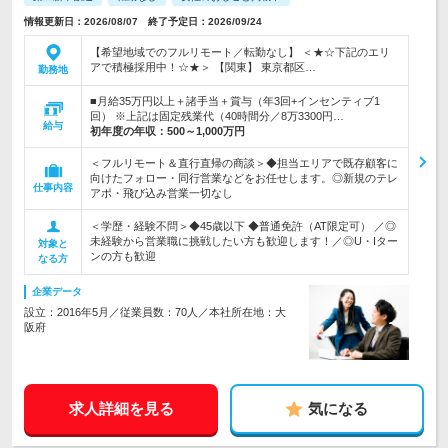
情報更新日：2026/08/07 終了予定日：2026/09/24
【希望地域でのフルリモート／転勤なし】 ＜★☆下記のエリ
アで積極採用中！☆★＞ 【関東】 東京都区…
勤務地
■月給35万円以上＋諸手当＋賞与（年3回+インセンティブ1
回） ※上記は固定残業代（40時間分／8万3300円…
給与
初年度の年収：
500～1,000万円
＜フルリモート＆直行直帰の商談＞◆担当エリアで既存顧客に
向けたフォロー・同行営業などをお任せします。◎新規のテレ
仕事内容
アポ・飛び込み営業一切なし
＜学歴・経験不問＞◆45歳以下 ◆普通免許（AT限定可） ／◎
未経験から営業職に挑戦したい方も歓迎します！／◎U・Iター
対象と
ンの方も歓迎
なる方
企業データ
設立：2016年5月／従業員数：70人／本社所在地：大
阪府
求人詳細を見る
気になる