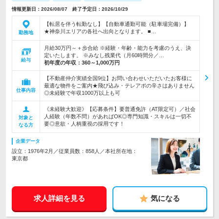
情報更新日：2026/08/07 終了予定日：2026/10/29
【転居を伴う転勤なし】【自動車通勤可能（駐車場完備）】
★神奈川エリアの各社へ出向となります。 ■…
勤務地
月給30万円～＋歩合給 ※経験・年齢・能力を考慮のうえ、決
定いたします。 ※みなし残業代（月60時間分／…
給与
初年度の年収：
360～1,000万円
【不動産仲介実績全国9位】お問い合わせいただいたお客様に
最適な物件をご案内★飛び込み・テレアポの辛さはありません
仕事内容
◎未経験で年収1000万以上も可
《未経験大歓迎》【応募条件】要普通免許（AT限定可）／社会
人経験（年数不問）があればOK◎専門知識・スキルは一切不
対象と
要◎意欲・人柄重視の採用です！
なる方
企業データ
設立：1976年2月／従業員数：858人／本社所在地：
東京都
求人詳細を見る
気になる