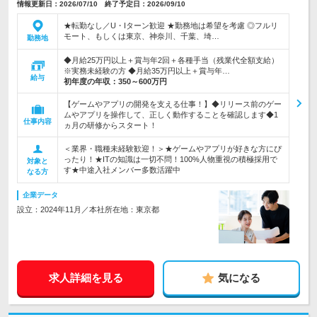
情報更新日：2026/07/10 終了予定日：2026/09/10
★転勤なし／U・Iターン歓迎 ★勤務地は希望を考慮 ◎フルリ
モート、もしくは東京、神奈川、千葉、埼…
勤務地
◆月給25万円以上＋賞与年2回＋各種手当（残業代全額支給）
※実務未経験の方 ◆月給35万円以上＋賞与年…
給与
初年度の年収：
350～600万円
【ゲームやアプリの開発を支える仕事！】◆リリース前のゲー
ムやアプリを操作して、正しく動作することを確認します◆1
仕事内容
ヵ月の研修からスタート！
＜業界・職種未経験歓迎！＞★ゲームやアプリが好きな方にぴ
ったり！★ITの知識は一切不問！100%人物重視の積極採用で
対象と
す★中途入社メンバー多数活躍中
なる方
企業データ
設立：2024年11月／本社所在地：東京都
求人詳細を見る
気になる