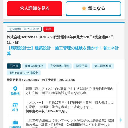
求人詳細を見る
気になる
志望動機・自己PR不要
株式会社HorizonXX | #20～50代活躍中#年休最大128日#完全週休2日
(土・日)
【環境設計士】建築設計・施工管理の経験を活かす！省エネ計
算
正社員
業種未経験OK
完全週休2日制
学歴不問
第二新卒歓迎
女性のおしごと掲載中
情報更新日：2026/08/07 終了予定日：2026/11/05
川崎（新オフィス）での募集です！ 各路線から徒歩約5分圏内
と好立地！ 地下の商業施設を通りながら出…
勤務地
【メンバー】 ・月給29万円～33万5千円＋賞与（個人業績によ
り変動） ※経験・能力を考慮して決定します…
給与
初年度の年収：
435～603万円
【2025年の法改正に伴いマーケットが広がった成長企業】建築
物の省エネ計算・性能評価・CASBEE業務などをお任せしま
仕事内容