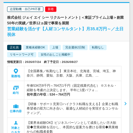
志望動機・自己PR不要
株式会社 ジェイ エイ シー リクルートメント | ＜東証プライム上場＞創業
50年の実績／世界12ヵ国で事業を展開
営業経験を活かす【人材コンサルタント】月35.8万円～／土日
祝休
正社員
業種未経験OK
上場
完全週休2日制
転勤なし
リモートワーク可
女性のおしごと掲載中
情報更新日：2026/07/24 終了予定日：2026/08/27
【全国募集／転勤なし】 東京本社、北海道、宮城、埼玉、神
奈川、静岡、愛知、京都、大阪、兵庫、広島、…
勤務地
年俸534万8千円～764万1千円（固定残業代含む） ※スキル・
経験を考慮の上決定します。 半年に1度パフォ…
給与
初年度の年収：
534～764万円
【研修・サポート充実◎ハイクラス転職を支える】企業と転職
希望者の双方に向き合い、最適な人材紹介を実現するコンサル
仕事内容
ティング。
【業界未経験OK】ビジネスパーソンとして成長したい方大歓
迎◆営業経験を活かし、本質的な提案力を磨ける環境◆異業種
対象と
からの転職者多数
なる方