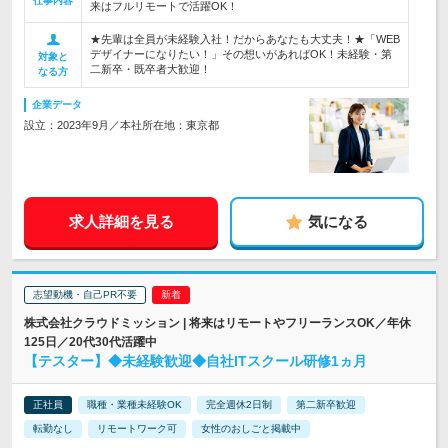
仕事内容
来はフルリモートで活躍OK！
★先輩は全員が未経験入社！だからあなたも大丈夫！★「WEB
デザイナーになりたい！」その想いがあればOK！未経験・第
対象と
二新卒・既卒者大歓迎！
なる方
企業データ
設立：2023年9月／本社所在地：東京都
求人詳細を見る
気になる
志望動機・自己PR不要
株式会社クラウドミッション | 将来はリモートやフリーランスOK／年休
125日／20代30代活躍中
【テスター】◆未経験歓迎◆自社ITスクール研修1ヵ月
正社員
職種・業種未経験OK
完全週休2日制
第二新卒歓迎
転勤なし
リモートワーク可
女性のおしごと掲載中