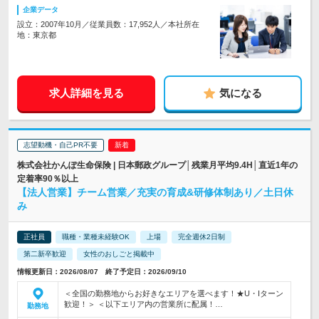
企業データ
設立：2007年10月／従業員数：17,952人／本社所在
地：東京都
求人詳細を見る
気になる
志望動機・自己PR不要
株式会社かんぽ生命保険 | 日本郵政グループ│残業月平均9.4H│直近1年の
定着率90％以上
【法人営業】チーム営業／充実の育成&研修体制あり／土日休
み
正社員
職種・業種未経験OK
上場
完全週休2日制
第二新卒歓迎
女性のおしごと掲載中
情報更新日：2026/08/07 終了予定日：2026/09/10
＜全国の勤務地からお好きなエリアを選べます！★U・Iターン
歓迎！＞ ＜以下エリア内の営業所に配属！…
勤務地