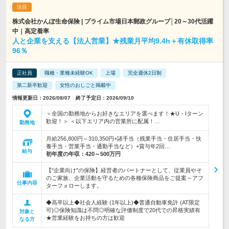
株式会社かんぽ生命保険 | プライム市場日本郵政グループ│20～30代活躍
中｜高定着率
人と企業を支える【法人営業】★残業月平均9.4h＋有休取得率
96％
正社員
職種・業種未経験OK
上場
完全週休2日制
第二新卒歓迎
女性のおしごと掲載中
情報更新日：2026/08/07 終了予定日：2026/09/10
＜全国の勤務地からお好きなエリアを選べます！★U・Iターン
歓迎！＞ ＜以下エリア内の営業所に配属！…
勤務地
月給256,800円～310,350円+諸手当（残業手当・住居手当・扶
養手当・営業手当・通勤手当など）+賞与年2回…
給与
初年度の年収：
420～500万円
【"企業向け"の保険】経営者のパートナーとして、従業員やそ
のご家族、企業活動を守るための各種保険商品をご提案～アフ
仕事内容
ターフォローします。
◆高卒以上◆社会人経験 (1年以上)◆普通自動車免許 (AT限定
可)◎保険知識は不問◎明確な評価制度で20代での昇格実績有
対象と
★営業経験をお持ちの方は歓迎
なる方