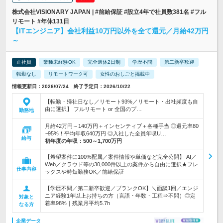
株式会社VISIONARY JAPAN | #前給保証 #設立4年で社員数381名 #フル
リモート #年休131日
【ITエンジニア】会社利益10万円以外を全て還元／月給42万円
～
正社員
業種未経験OK
完全週休2日制
学歴不問
第二新卒歓迎
転勤なし
リモートワーク可
女性のおしごと掲載中
情報更新日：2026/07/24 終了予定日：2026/10/22
【転勤・帰社日なし／リモート93%／リモート・出社頻度も自
由に選択】 フルリモート or 全国のプ…
勤務地
月給42万円～140万円＋インセンティブ＋各種手当 ◎還元率80
~95%！平均年収640万円 ◎入社した全員年収U…
給与
初年度の年収：
500～1,700万円
【希望案件に100%配属／案件情報や単価など完全公開】 AI／
Web／クラウド等の30,000件以上の案件から自由に選択★フレ
仕事内容
ックスや時短勤務OK／前給保証
【学歴不問／第二新卒歓迎／ブランクOK】＼面談1回／エンジ
ニア経験1年以上お持ちの方（言語・年数・工程⇒不問）◎定
対象と
着率98%｜残業月平均5.7h
なる方
企業データ