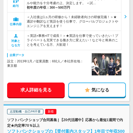
ルや能力を十分考慮の上、決定します。 ＜試…
給与
初年度の年収：
300～500万円
＜入社後は1ヵ月の研修から！未経験者向けの研修完備！＞★
通訳や翻訳など英語を使う仕事で、グローバルプロジェクトや
仕事内容
エンジニアを支えます！
＜英語×事務×ITで成長！＞★英語を仕事で使っていきたい！プ
ライベートも充実できる働き方に変えたい！など今と将来のこ
対象と
とを考えている方、大歓迎！
なる方
企業データ
設立：2013年1月／従業員数：692人／本社所在地：
東京都
求人詳細を見る
気になる
志望動機・自己PR不要
ソフトバンクショップ合同募集 | 【20代活躍中】応募から最短1週間で内
定★内定率70％以上
ソフトバンクショップの【受付案内スタッフ】1年目で年収500