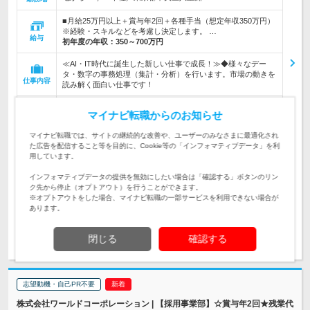
■月給25万円以上＋賞与年2回＋各種手当（想定年収350万円）
※経験・スキルなどを考慮し決定します。 …
給与
初年度の年収：
350～700万円
≪AI・IT時代に誕生した新しい仕事で成長！≫◆様々なデー
タ・数字の事務処理（集計・分析）を行います。市場の動きを
仕事内容
読み解く面白い仕事です！
★事務＋αの専門性を磨きながら成長したい方に最適！★未経
マイナビ転職からのお知らせ
験者向けの研修からスタート★データや数字の集計・分析に興
対象と
味がある方は大歓迎！
なる方
マイナビ転職では、サイトの継続的な改善や、ユーザーのみなさまに最適化され
た広告を配信すること等を目的に、Cookie等の「インフォマティブデータ」を利
企業データ
用しています。
設立：2024年8月／本社所在地：東京都
インフォマティブデータの提供を無効にしたい場合は「確認する」ボタンのリン
ク先から停止（オプトアウト）を行うことができます。
※オプトアウトをした場合、マイナビ転職の一部サービスを利用できない場合が
あります。
求人詳細を見る
気になる
閉じる
確認する
志望動機・自己PR不要
株式会社ワールドコーポレーション | 【採用事業部】☆賞与年2回★残業代