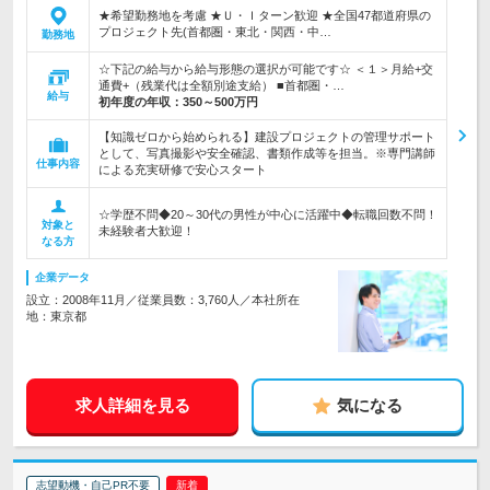
★希望勤務地を考慮 ★Ｕ・Ｉターン歓迎 ★全国47都道府県の
プロジェクト先(首都圏・東北・関西・中…
勤務地
☆下記の給与から給与形態の選択が可能です☆ ＜１＞月給+交
通費+（残業代は全額別途支給） ■首都圏・…
給与
初年度の年収：
350～500万円
【知識ゼロから始められる】建設プロジェクトの管理サポート
として、写真撮影や安全確認、書類作成等を担当。※専門講師
仕事内容
による充実研修で安心スタート
☆学歴不問◆20～30代の男性が中心に活躍中◆転職回数不問！
対象と
未経験者大歓迎！
なる方
企業データ
設立：2008年11月／従業員数：3,760人／本社所在
地：東京都
求人詳細を見る
気になる
志望動機・自己PR不要