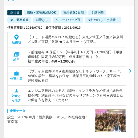
正社員
職種・業種未経験OK
完全週休2日制
学歴不問
第二新卒歓迎
転勤なし
リモートワーク可
女性のおしごと掲載中
情報更新日：2026/07/10 終了予定日：2026/09/10
【リモート活用率80％＊転勤なし】東京／埼玉／千葉／神奈川
／大阪／京都／兵庫 ★フルリモートも可能…
勤務地
＜前職給与UP保証！＞ 【年俸制】450万円～1,200万円 【単価
連動制】固定月給30万円＋成果連動手当（～9…
給与
初年度の年収：
450～1,200万円
【プライム案件80％★夜勤業務なし】ネットワーク、サーバ、
AWSの設計・構築をお任せ。残業月平均9h以内！上流工程の
仕事内容
経験積める◎
エンジニア経験のある方（開発・インフラ系など領域／経験年
数不問）別言語⇒Javaなどのキャリアチェンジも可★実現した
対象と
い働き方を教えてください！
なる方
企業データ
設立：2017年10月／従業員数：319人／本社所在地：
東京都