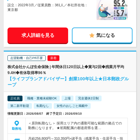
設立：2022年3月／従業員数：381人／本社所在地：
東京都
求人詳細を見る
気になる
志望動機・自己PR不要
株式会社かんぽ生命保険 | 年間休日120日以上◆賞与2回◆残業月平均
9.4H◆有休取得率96％
【ライフプランアドバイザー】創業100年以上★日本郵政グル
ープ
正社員
職種・業種未経験OK
上場
完全週休2日制
第二新卒歓迎
転勤なし
女性のおしごと掲載中
情報更新日：2026/08/07 終了予定日：2026/09/10
＜原則転勤なし＞ 採用エリア内の通勤可能な範囲の拠点での
勤務になります。 ★初期配属の都道府県を選…
勤務地
月給256,800円～310,350円+諸手当（残業手当・住居手当・扶