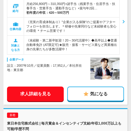
月給256,800円～310,350円+諸手当（残業手当・住居手当・扶
養手当・営業手当・通勤手当など）+賞与年2回…
給与
初年度の年収：
420～500万円
《充実の育成体制あり》"企業が入る保険"のご提案やアフター
フォローを担当します。＊研修や先輩同行など未経験者も安心
仕事内容
の環境 ＊チーム営業です！
《未経験・第二新卒歓迎！20～30代活躍中》◆高卒以上◆普通
自動車免許 (AT限定可)★販売・接客・サービス業など異業種出
対象と
身の先輩たちが多数活躍中！
なる方
企業データ
設立：2007年10月／従業員数：17,952人／本社所在
地：東京都
求人詳細を見る
気になる
東日本住宅株式会社 | 毎月賞金＆インセンティブ支給/年収1,000万以上も
可能/学歴不問