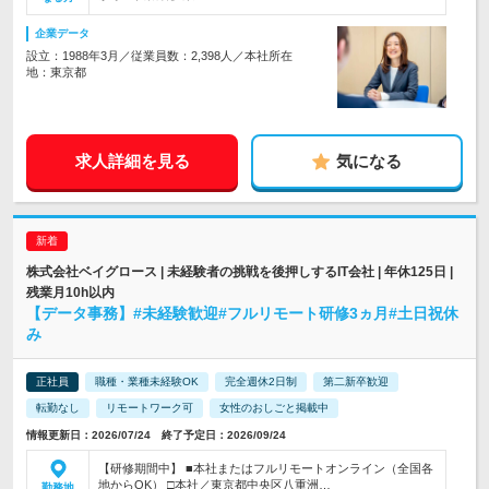
企業データ
設立：1988年3月／従業員数：2,398人／本社所在
地：東京都
求人詳細を見る
気になる
株式会社ベイグロース | 未経験者の挑戦を後押しするIT会社 | 年休125日 |
残業月10h以内
【データ事務】#未経験歓迎#フルリモート研修3ヵ月#土日祝休
み
正社員
職種・業種未経験OK
完全週休2日制
第二新卒歓迎
転勤なし
リモートワーク可
女性のおしごと掲載中
情報更新日：2026/07/24 終了予定日：2026/09/24
【研修期間中】 ■本社またはフルリモートオンライン（全国各
地からOK） □本社／東京都中央区八重洲…
勤務地