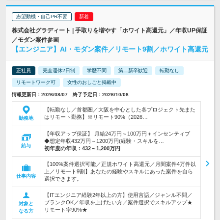
志望動機・自己PR不要
株式会社グラディート | 手取りを増やす「ホワイト高還元」／年収UP保証
／モダン案件参画
【エンジニア】AI・モダン案件／リモート9割／ホワイト高還元
正社員
完全週休2日制
学歴不問
第二新卒歓迎
転勤なし
リモートワーク可
女性のおしごと掲載中
情報更新日：2026/08/07 終了予定日：2026/10/08
【転勤なし／首都圏／大阪を中心とした各プロジェクト先また
はリモート勤務】※リモート90%（2026…
勤務地
【年収アップ保証】 月給24万円～100万円＋インセンティブ
◆想定年収432万円～1200万円(経験・スキルを…
給与
初年度の年収：
432～1,200万円
【100%案件選択可能／正規ホワイト高還元／月間案件4万件以
上／リモート9割】あなたの経験やスキルにあった案件を自ら
仕事内容
選択できます。
【ITエンジニア経験2年以上の方】使用言語／ジャンル不問／
ブランクOK／年収を上げたい方／案件選択でスキルアップ★
対象と
リモート率90%★
なる方