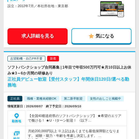
設立：2012年7月／本社所在地：東京都
求人詳細を見る
気になる
志望動機・自己PR不要
ソフトバンクショップ合同募集 | 1年目で年収500万円可★月10日以上お休
み★3～6か月間の研修あり
正社員デビュー歓迎【受付スタッフ】年間休日120日/選べる勤
務地
正社員
職種・業種未経験OK
第二新卒歓迎
女性のおしごと掲載中
情報更新日：2026/08/07 終了予定日：2026/09/10
【全国40都道府県のソフトバンクショップ】 ★希望のエリア
で働ける！ ★U・Iターン歓迎！ 《以下…
勤務地
月給200,000円以上 ※上記はあくまでも最低保障額となりま
す。 経験・能力・年齢を考慮し決定します。 …
給与