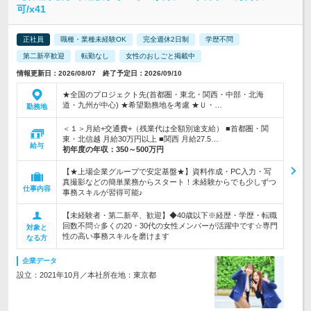
可/x41
正社員
職種・業種未経験OK
完全週休2日制
学歴不問
第二新卒歓迎
転勤なし
女性のおしごと掲載中
情報更新日：2026/08/07 終了予定日：2026/09/10
★全国のプロジェクト先(首都圏・東北・関西・中部・北海
道・九州が中心) ★希望勤務地を考慮 ★Ｕ・…
勤務地
＜１＞月給+交通費+（残業代は全額別途支給） ■首都圏・関
東・北信越 月給30万円以上 ■関西 月給27.5…
給与
初年度の年収：
350～500万円
【★上場企業グループで安定基盤★】資料作成・PC入力・写
真撮影などの簡単業務からスタート！未経験からでも少しずつ
仕事内容
事務スキルが習得可能♪
【未経験者・第二新卒、歓迎】◆40歳以下※経歴・学歴・転職
回数不問☆多くの20・30代の女性メンバーが活躍中です☆専門
対象と
性の高い事務スキルを磨けます
なる方
企業データ
設立：2021年10月／本社所在地：東京都