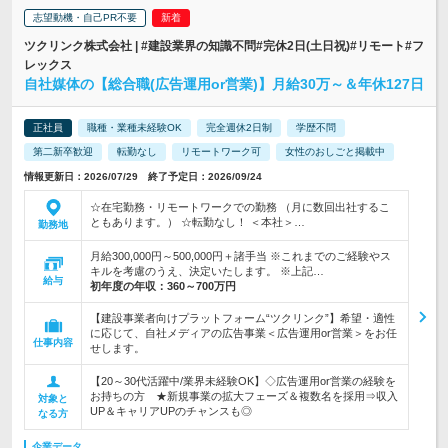
志望動機・自己PR不要
ツクリンク株式会社 | #建設業界の知識不問#完休2日(土日祝)#リモート#フ
レックス
自社媒体の【総合職(広告運用or営業)】月給30万～＆年休127日
正社員
職種・業種未経験OK
完全週休2日制
学歴不問
第二新卒歓迎
転勤なし
リモートワーク可
女性のおしごと掲載中
情報更新日：2026/07/29 終了予定日：2026/09/24
☆在宅勤務・リモートワークでの勤務 （月に数回出社するこ
ともあります。） ☆転勤なし！ ＜本社＞…
勤務地
月給300,000円～500,000円＋諸手当 ※これまでのご経験やス
キルを考慮のうえ、決定いたします。 ※上記…
給与
初年度の年収：
360～700万円
【建設事業者向けプラットフォーム“ツクリンク”】希望・適性
に応じて、自社メディアの広告事業＜広告運用or営業＞をお任
仕事内容
せします。
【20～30代活躍中/業界未経験OK】◇広告運用or営業の経験を
お持ちの方 ★新規事業の拡大フェーズ＆複数名を採用⇒収入
対象と
UP＆キャリアUPのチャンスも◎
なる方
企業データ