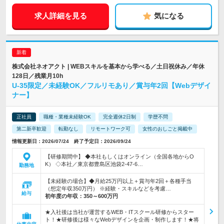
求人詳細を見る
気になる
株式会社ネオアクト | WEBスキルを基本から学べる／土日祝休み／年休
128日／残業月10h
U-35限定／未経験OK／フルリモあり／賞与年2回【Webデザイ
ナー】
正社員
職種・業種未経験OK
完全週休2日制
学歴不問
第二新卒歓迎
転勤なし
リモートワーク可
女性のおしごと掲載中
情報更新日：2026/07/24 終了予定日：2026/09/24
【研修期間中】 ◆本社もしくはオンライン（全国各地からO
K） ◇本社／東京都豊島区池袋2-47-6…
勤務地
【未経験の場合】◆月給25万円以上＋賞与年2回＋各種手当
（想定年収350万円） ※経験・スキルなどを考慮…
給与
初年度の年収：
350～600万円
★入社後は当社が運営するWEB・ITスクール研修からスター
ト！★研修後は様々なWebデザインを企画・制作します！★将