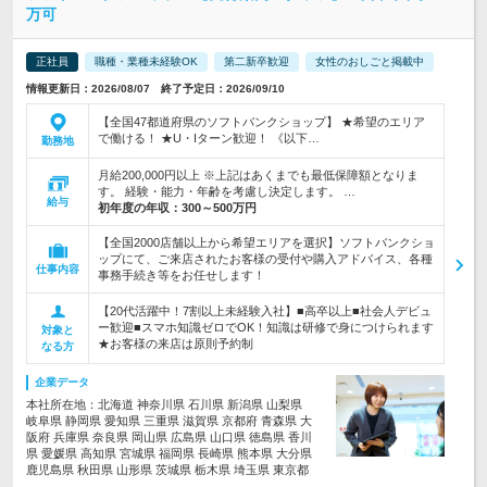
万可
正社員
職種・業種未経験OK
第二新卒歓迎
女性のおしごと掲載中
情報更新日：2026/08/07 終了予定日：2026/09/10
【全国47都道府県のソフトバンクショップ】 ★希望のエリア
で働ける！ ★U・Iターン歓迎！ 《以下…
勤務地
月給200,000円以上 ※上記はあくまでも最低保障額となりま
す。 経験・能力・年齢を考慮し決定します。 …
給与
初年度の年収：
300～500万円
【全国2000店舗以上から希望エリアを選択】ソフトバンクショ
ップにて、ご来店されたお客様の受付や購入アドバイス、各種
仕事内容
事務手続き等をお任せします！
【20代活躍中！7割以上未経験入社】■高卒以上■社会人デビュ
ー歓迎■スマホ知識ゼロでOK！知識は研修で身につけられます
対象と
★お客様の来店は原則予約制
なる方
企業データ
本社所在地：北海道 神奈川県 石川県 新潟県 山梨県
岐阜県 静岡県 愛知県 三重県 滋賀県 京都府 青森県 大
阪府 兵庫県 奈良県 岡山県 広島県 山口県 徳島県 香川
県 愛媛県 高知県 宮城県 福岡県 長崎県 熊本県 大分県
鹿児島県 秋田県 山形県 茨城県 栃木県 埼玉県 東京都