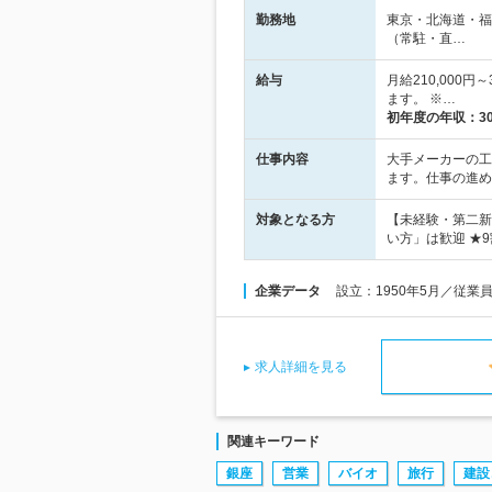
勤務地
東京・北海道・福
（常駐・直…
給与
月給210,000
ます。 ※…
初年度の年収：
3
仕事内容
大手メーカーの工
ます。仕事の進め
対象となる方
【未経験・第二新
い方」は歓迎 ★
企業データ
設立：1950年5月／従業
求人詳細を見る
関連キーワード
銀座
営業
バイオ
旅行
建設