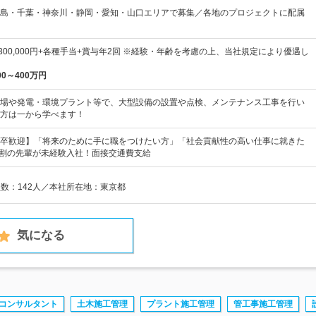
島・千葉・神奈川・静岡・愛知・山口エリアで募集／各地のプロジェクトに配属
円～300,000円+各種手当+賞与年2回 ※経験・年齢を考慮の上、当社規定により優遇し
00～400万円
場や発電・環境プラント等で、大型設備の設置や点検、メンテナンス工事を行い
方は一から学べます！
卒歓迎】「将来のために手に職をつけたい方」「社会貢献性の高い仕事に就きた
9割の先輩が未経験入社！面接交通費支給
員数：142人／本社所在地：東京都
気になる
コンサルタント
土木施工管理
プラント施工管理
管工事施工管理