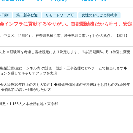
2日制
第二新卒歓迎
リモートワーク可
女性のおしごと掲載中
会インフラに貢献するやりがい。首都圏勤務だから叶う、安定
、中央区、品川区）、神奈川県横浜市、埼玉県川口市いずれかの拠点。 【本社】
4円以上 ※経験等を考慮し当社規定により決定します。 ※試用期間6ヶ月（待遇に変更
機械設備(主にトンネル内)の計画・設計・工事監理などをチームで担当します◆
ョンを通してキャリアアップを実現
会人経験10年以上の方も大歓迎】◆機械設備関連の実務経験をお持ちの方(経験年
社会貢献性の高い仕事がしたい方
業員数：1,156人／本社所在地：東京都