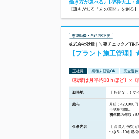
働き方が選べる♪【型枠大工・
【誰もが知る「あの空間」を創る】
志望動機・自己PR不要
株式会社砂建 | ＼要チェック／Tik
【プラント施工管理】
正社員
業種未経験OK
完全週休
《残業は月平均10ｈほど》×
勤務地
【 転勤なし！マイ
給与
月給：420,00
※試用期間…
初年度の年収：
5
仕事内容
【 高収入×安定
つき5～10名規