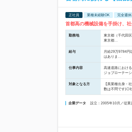
正社員
業種未経験OK
完全週休
首都高の機械設備を手掛け、社
勤務地
東京都（千代田区
東京都…
給与
月給29万978
はありま…
仕事内容
高速道路における
ジョブローテーシ
対象となる方
【異業種出身・社
数は不問です)◎
企業データ
設立：2005年10月／従