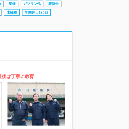
助
禁煙
ガソリン代
報奨金
未経験
年間休日120日
社後は丁寧に教育