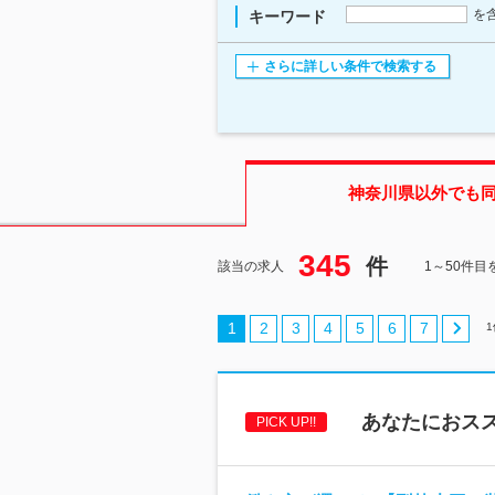
を
キーワード
さらに詳しい条件で検索する
神奈川県
以外でも
345
件
該当の求人
1～50件目
1
2
3
4
5
6
7
1
あなたにおス
PICK UP!!