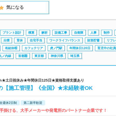
気になる
プラント設計
積算
解析
設備工事
自衛隊
人事
制作
分煙
育休
住宅手当
ワークライフバランス
財形貯蓄
リフレ
有給休暇
カフェテリア
虎ノ門駅
年間休日120日
育児中の社員
丸ノ内線
首都圏
東京都
神奈川県
埼玉県
0h★土日祝休み★年間休日125日★資格取得支援あり
の【施工管理】《全国》★未経験者OK
全週休2日制
第二新卒歓迎
手掛ける、大手メーカーや発電所のパートナー企業です！