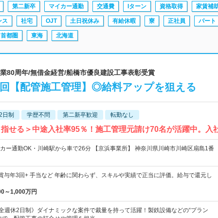
第二新卒
マイカー通勤
交通費
Iターン
資格取得
家賃補
ンス
社宅
OJT
土日祝休み
有給休暇
寮
正社員
パート
首都圏
東海
北海道
｜創業80周年/無借金経営/船橋市優良建設工事表彰受賞
3回【配管施工管理】◎給料アップを狙える
2日制
学歴不問
第二新卒歓迎
転勤なし
目指せる＞中途入社率95％！施工管理元請け70名が活躍中。入
カー通勤OK・川崎駅から車で26分 【京浜事業所】 神奈川県川崎市川崎区扇島1番
＋ 賞与年3回+ 手当など 年齢に関わらず、スキルや実績で正当に評価。給与で還元し
00～1,000万円
完全週休2日制》ダイナミックな案件で裁量を持って活躍！製鉄設備などの“プラン