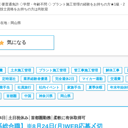
】◇要普通免許 ◇学歴・年齢不問 ◇ プラント施工管理の経験をお持ちの方★1級・2
技士資格をお持ちの方は尚歓迎
所在地：岡山県
気になる
量
土木施工管理
プラント施工管理
管工事施工管理
解体工事
定時退社
業界経験者優遇
完全週休2日
マイカー通勤
交通費
業手当
社員旅行
社内イベント
家族手当
夏季休暇
年末年始休
首都圏
中国
神奈川県
岡山県
24日│土日祝休み│首都圏勤務│柔軟に有休取得可
総合職】※8月24日(月)WEB応募〆切