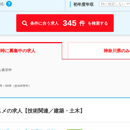
含む
特に指定しない
初年度年収
345
件
条件に合う求人
を検索する
同時に募集中の求人
神奈川県
のみ
を表示中
件～
50
件（全
345
件中）
スメの求人【技術関連／建築・土木】