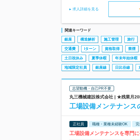
求人詳細を見る
関連キーワード
銀座
構造解析
施工管理
旅行
交通費
Iターン
資格取得
禁煙
土日祝休み
夏季休暇
年末年始休暇
地域限定社員
銀座線
日比谷線
志望動機・自己PR不要
丸三機械建設株式会社 | ★残業月2
工場設備メンテナンス
正社員
職種・業種未経験OK
完
工場設備メンテナンスを専門に