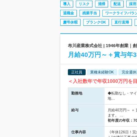
導入
リスク
清掃
配送
採用
退職金
残業手当
ワークライフバラ
慶弔休暇
ブランクOK
直行直帰
布川産業株式会社 | 1946年創業
月給40万円～＋賞与年
正社員
業種未経験OK
完全週休
＜入社数年で年収1000万円を
勤務地
◆転勤なし・マイ
地…
給与
月給40万円～ 
ます。 …
初年度の年収：
7
仕事内容
《年休126日！