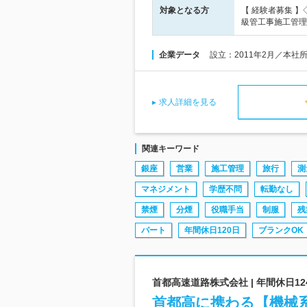
対象となる方
【 経験者募集 
級管工事施工管理
企業データ
設立：2011年2月／本社
求人詳細を見る
関連キーワード
銀座
営業
施工管理
旅行
測
マネジメント
学歴不問
転勤なし
禁煙
分煙
役職手当
制服
残
パート
年間休日120日
ブランクOK
首都高速道路株式会社 | 年間休日1
首都高に携わる【機械系