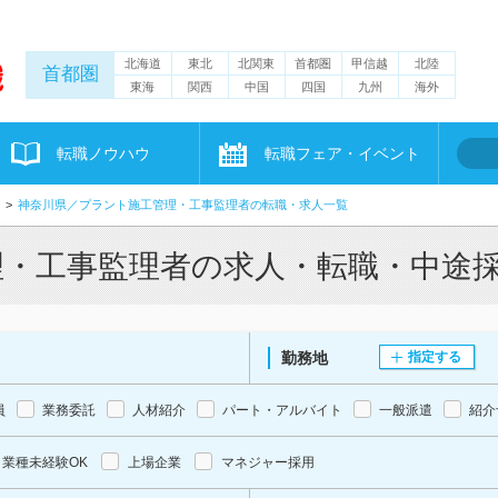
北海道
東北
北関東
首都圏
甲信越
北陸
首都圏
東海
関西
中国
四国
九州
海外
転職ノウハウ
転職フェア・イベント
神奈川県／プラント施工管理・工事監理者の転職・求人一覧
理・工事監理者の求人・転職・中途
勤務地
指定する
員
業務委託
人材紹介
パート・アルバイト
一般派遣
紹介
業種未経験OK
上場企業
マネジャー採用