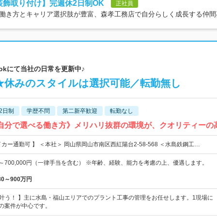
装飾取り付け】完週休2日制OK
正社員
働き方とキャリア選択肢が豊富、森孝工務店で自分らしく成長する仲間
Tokにて当社の日常を更新中♪
★休みのスタイルは選択可能／転勤無し
2日制
学歴不問
第二新卒歓迎
転勤なし
《自分で選べる働き方》メリハリ抜群の環境が、クオリティーの
カー通勤可 】 ＜本社＞ 岡山県岡山市南区西紅陽台2-58-568 ＜水島鉄鋼工…
0円～700,000円（一律手当を含む） ※年齢、経験、能力を考慮の上、優遇します。
80～900万円
が叶う！ 】主に水島・福山エリアでのプラント工事の管理をお任せします。1現場に
模の案件が中心です。