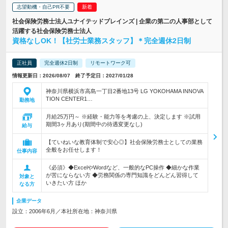
志望動機・自己PR不要
社会保険労務士法人ユナイテッドブレインズ | 企業の第二の人事部として
活躍する社会保険労務士法人
資格なしOK！【社労士業務スタッフ】＊完全週休2日制
正社員
完全週休2日制
リモートワーク可
情報更新日：2026/08/07 終了予定日：2027/01/28
神奈川県横浜市高島一丁目2番地13号 LG YOKOHAMA INNOVA
TION CENTER1…
勤務地
月給25万円～ ※経験・能力等を考慮の上、決定します ※試用
期間3ヶ月あり(期間中の待遇変更なし)
給与
【ていねいな教育体制で安心◎】社会保険労務士としての業務
全般をお任せします！
仕事内容
《必須》◆ExcelやWordなど、一般的なPC操作 ◆細かな作業
が苦にならない方 ◆労務関係の専門知識をどんどん習得して
対象と
いきたい方 ほか
なる方
企業データ
設立：2006年6月／本社所在地：神奈川県