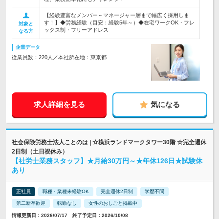
【経験豊富なメンバー～マネージャー層まで幅広く採用しま
す！】◆労務経験（目安：経験5年～）◆在宅ワークOK・フレ
対象と
ックス制・フリーアドレス
なる方
企業データ
従業員数：220人／本社所在地：東京都
求人詳細を見る
気になる
社会保険労務士法人ことのは | ☆横浜ランドマークタワー30階 ☆完全週休
2日制（土日祝休み）
【社労士業務スタッフ】★月給30万円～★年休126日★試験休
あり
正社員
職種・業種未経験OK
完全週休2日制
学歴不問
第二新卒歓迎
転勤なし
女性のおしごと掲載中
情報更新日：2026/07/17 終了予定日：2026/10/08