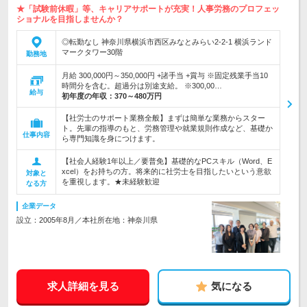
★「試験前休暇」等、キャリアサポートが充実！人事労務のプロフェッ
ショナルを目指しませんか？
◎転勤なし 神奈川県横浜市西区みなとみらい2-2-1 横浜ランド
マークタワー30階
勤務地
月給 300,000円～350,000円 +諸手当 +賞与 ※固定残業手当10
時間分を含む。超過分は別途支給。 ※300,00…
給与
初年度の年収：
370～480万円
【社労士のサポート業務全般】まずは簡単な業務からスター
ト。先輩の指導のもと、労務管理や就業規則作成など、基礎か
仕事内容
ら専門知識を身につけます。
【社会人経験1年以上／要普免】基礎的なPCスキル（Word、E
xcel）をお持ちの方。将来的に社労士を目指したいという意欲
対象と
を重視します。★未経験歓迎
なる方
企業データ
設立：2005年8月／本社所在地：神奈川県
求人詳細を見る
気になる