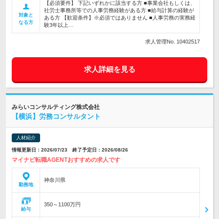
【必須要件】 下記いずれかに該当する方 ■事業会社もしくは、
社労士事務所等での人事労務経験がある方 ■給与計算の経験が
対象と
ある方 【歓迎条件】※必須ではありません ■人事労務の実務経
なる方
験3年以上…
求人管理No. 10402517
求人詳細を見る
みらいコンサルティング株式会社
【横浜】労務コンサルタント
人材紹介
情報更新日：2026/07/23 終了予定日：2026/08/26
マイナビ転職AGENTおすすめの求人です
神奈川県
勤務地
350～1100万円
給与