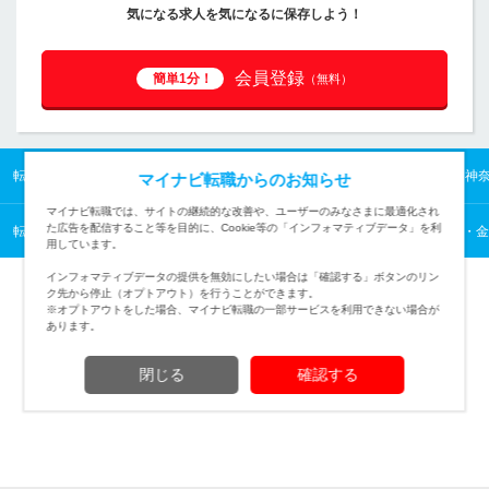
気になる求人を気になるに保存しよう！
会員登録
簡単1分！
（無料）
転職TOP
首都圏の転職・求人情報TOP
神奈川県の転職・求人情報TOP
神
マイナビ転職からのお知らせ
マイナビ転職では、サイトの継続的な改善や、ユーザーのみなさまに最適化され
た広告を配信すること等を目的に、Cookie等の「インフォマティブデータ」を利
転職TOP
コンサルタント・金融・不動産専門職から探す
コンサルタント・金
用しています。
インフォマティブデータの提供を無効にしたい場合は「確認する」ボタンのリン
ク先から停止（オプトアウト）を行うことができます。
※オプトアウトをした場合、マイナビ転職の一部サービスを利用できない場合が
あります。
TOPページへ
閉じる
確認する
(c) Mynavi Corporation