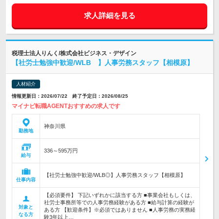
求人詳細を見る
税理士法人りんく/株式会社ビジネス・デザイン
【社労士勉強中歓迎/WLB 】人事労務スタッフ【相模原】
人材紹介
情報更新日：2026/07/22 終了予定日：2026/08/25
マイナビ転職AGENTおすすめの求人です
神奈川県
勤務地
336～595万円
給与
【社労士勉強中歓迎/WLB◎】人事労務スタッフ【相模原】
仕事内容
【必須要件】 下記いずれかに該当する方 ■事業会社もしくは、
社労士事務所等での人事労務経験がある方 ■給与計算の経験が
対象と
ある方 【歓迎条件】※必須ではありません ■人事労務の実務経
なる方
験3年以上…