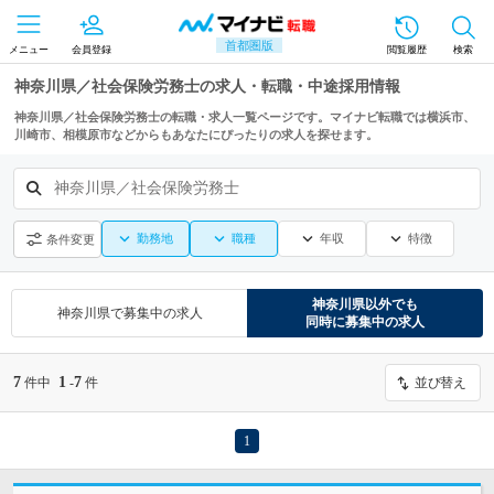
首都圏版
メニュー
会員登録
閲覧履歴
検索
神奈川県／社会保険労務士の求人・転職・中途採用情報
神奈川県／社会保険労務士の転職・求人一覧ページです。マイナビ転職では横浜市、
川崎市、相模原市などからもあなたにぴったりの求人を探せます。
神奈川県／社会保険労務士
勤務地
職種
年収
特徴
条件変更
神奈川県
以外でも
神奈川県
で募集中の求人
同時に募集中の求人
7
1
7
件中
-
件
並び替え
1