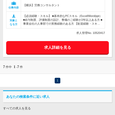
【横浜】労務コンサルタント
仕事内容
【必須経験・スキル】 ■基本的なPCスキル（Excel/Word/ppt）
■給与制度、評価制度の設計、整備のご経験が2年以上ある方 ■
対象と
事業会社の人事部での実務経験のある方 【歓迎経験・スキ…
なる方
求人管理No. 10520417
求人詳細を見る
7
1
7
件中
-
件
1
あなたの検索条件に近い求人
すべての求人を見る