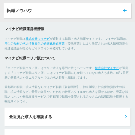
転職ノウハウ
マイナビ転職運営者情報
マイナビ転職は
株式会社マイナビ
が運営する転職・求人情報サイトです。 マイナビ転職は、
厚生労働省の求人情報提供の適正化推進事業
（委託事業）により設置された求人情報適正化
推進協議会が定めたガイドラインを遵守しています。
マイナビ転職エリア版について
「マイナビ転職エリア版」はエリア求人を専門に扱うページです。
株式会社マイナビ
が運営
する「マイナビ転職エリア版」にはマイナビ転職にしか載っていない求人も多数。8月7日更
新の新着求人や各エリアならではの求人特集も掲載してます。
首都圏の転職・求人情報ならマイナビ転職【首都圏版】。神奈川県／社会保険労務士の転
職・求人情報などご希望の条件やこだわりの仕事スタイルから求人を探せるほか、豊富な転
職ノウハウや転職支援サービスで首都圏で転職を希望されるみなさんの転職活動を応援する
転職サイトです。
最近見た求人を確認する