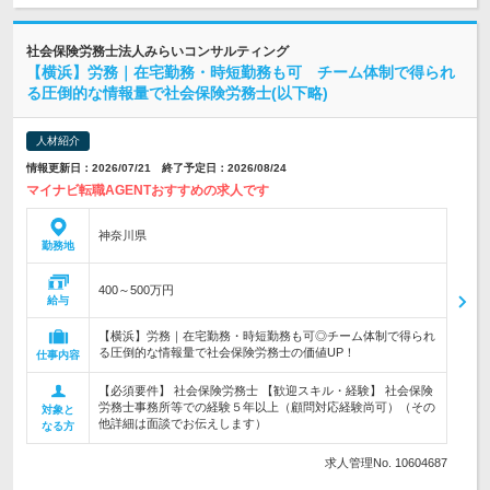
社会保険労務士法人みらいコンサルティング
【横浜】労務｜在宅勤務・時短勤務も可 チーム体制で得られ
る圧倒的な情報量で社会保険労務士(以下略)
人材紹介
情報更新日：2026/07/21 終了予定日：2026/08/24
マイナビ転職AGENTおすすめの求人です
神奈川県
勤務地
400～500万円
給与
【横浜】労務｜在宅勤務・時短勤務も可◎チーム体制で得られ
る圧倒的な情報量で社会保険労務士の価値UP！
仕事内容
【必須要件】 社会保険労務士 【歓迎スキル・経験】 社会保険
労務士事務所等での経験５年以上（顧問対応経験尚可）（その
対象と
他詳細は面談でお伝えします）
なる方
求人管理No. 10604687