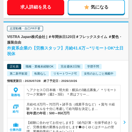
求人詳細を見る
気になる
志望動機・自己PR不要
VISTRA Japan株式会社 | ＃年間休日120日＃フレックスタイム ＃髪色・
服装自由
外資系企業の【労務スタッフ】月給41.6万～*リモートOK*土日
祝休
正社員
職種・業種未経験OK
完全週休2日制
学歴不問
第二新卒歓迎
転勤なし
リモートワーク可
女性のおしごと掲載中
情報更新日：2026/07/28 終了予定日：2026/10/26
＼アクセス◎日本橋・明大前・横浜の3拠点募集／ ＊リモート
ワーク実施中（週2～3回） ＊席はフリー…
勤務地
月給41.6万円～70万円＋諸手当（残業手当など）＋賞与 ※経
験・スキルを十分に考慮して給与額を決定しま…
給与
初年度の年収：
500～850万円
【経験に合わせてお任せします】《給与計算・社保手続き》な
ど、労務全般の業務をお任せします◆ゆくゆくはチームの管
仕事内容
理、業務効率化にもチャレンジ！