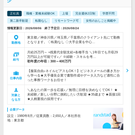
少
正社員
職種・業種未経験OK
上場
完全週休2日制
学歴不問
第二新卒歓迎
転勤なし
リモートワーク可
女性のおしごと掲載中
情報更新日：2026/08/06 終了予定日：2026/08/24
東京都／神奈川県／埼玉県／千葉県のクライアント先にて勤務
となります。 ◇転勤なし ◇大手企業を中心…
勤務地
月給25万円～ +残業代全額支給+各種手当 ＼1年目でも月収29
万円以上が可能です♪／ ※経験・スキルを考…
給与
初年度の年収：
300～400万円
【服装自由♪ネイルピアスもOK！】ビジネスメールの書き方か
ら学べる★大手優良企業で書類作成やデータ入力など適性に合
仕事内容
った事務ワークをお任せ！
＼あなたの第一歩を応援♪／無理に目標を決めなくてOK！ ★
未経験／新しい分野に挑戦したい方歓迎 ★35歳まで ★面接1回
対象と
★人柄重視の採用です♪
なる方
企業データ
設立：1980年8月／従業員数：2,650人／本社所在
地：東京都