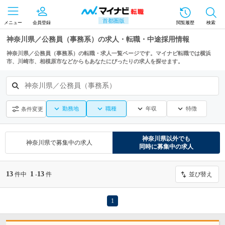
首都圏版
メニュー
会員登録
閲覧履歴
検索
神奈川県／公務員（事務系）の求人・転職・中途採用情報
神奈川県／公務員（事務系）の転職・求人一覧ページです。マイナビ転職では横浜
市、川崎市、相模原市などからもあなたにぴったりの求人を探せます。
神奈川県／公務員（事務系）
勤務地
職種
年収
特徴
条件変更
神奈川県
以外でも
神奈川県
で募集中の求人
同時に募集中の求人
13
1
13
件中
-
件
並び替え
1