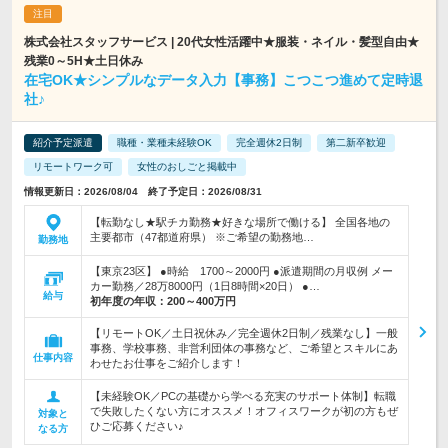
株式会社スタッフサービス | 20代女性活躍中★服装・ネイル・髪型自由★
残業0～5H★土日休み
在宅OK★シンプルなデータ入力【事務】こつこつ進めて定時退
社♪
紹介予定派遣
職種・業種未経験OK
完全週休2日制
第二新卒歓迎
リモートワーク可
女性のおしごと掲載中
情報更新日：2026/08/04 終了予定日：2026/08/31
【転勤なし★駅チカ勤務★好きな場所で働ける】 全国各地の
主要都市（47都道府県） ※ご希望の勤務地…
勤務地
【東京23区】 ●時給 1700～2000円 ●派遣期間の月収例 メー
カー勤務／28万8000円（1日8時間×20日） ●…
給与
初年度の年収：
200～400万円
【リモートOK／土日祝休み／完全週休2日制／残業なし】一般
事務、学校事務、非営利団体の事務など、ご希望とスキルにあ
仕事内容
わせたお仕事をご紹介します！
【未経験OK／PCの基礎から学べる充実のサポート体制】転職
で失敗したくない方にオススメ！オフィスワークが初の方もぜ
対象と
ひご応募ください♪
なる方