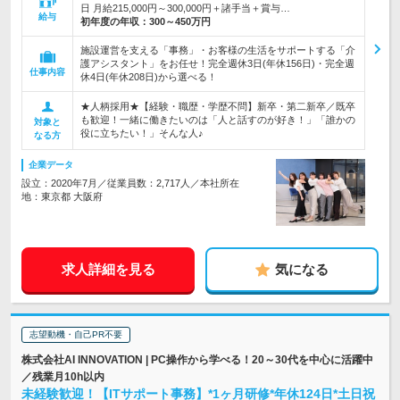
日 月給215,000円～300,000円＋諸手当＋賞与…
給与
初年度の年収：
300～450万円
施設運営を支える「事務」・お客様の生活をサポートする「介
護アシスタント」をお任せ！完全週休3日(年休156日)・完全週
仕事内容
休4日(年休208日)から選べる！
★人柄採用★【経験・職歴・学歴不問】新卒・第二新卒／既卒
も歓迎！一緒に働きたいのは「人と話すのが好き！」「誰かの
対象と
役に立ちたい！」そんな人♪
なる方
企業データ
設立：2020年7月／従業員数：2,717人／本社所在
地：東京都 大阪府
求人詳細を見る
気になる
志望動機・自己PR不要
株式会社AI INNOVATION | PC操作から学べる！20～30代を中心に活躍中
／残業月10h以内
未経験歓迎！【ITサポート事務】*1ヶ月研修*年休124日*土日祝