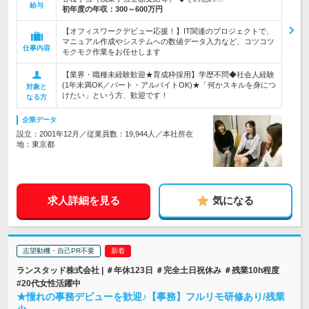
給与
初年度の年収：
300～600万円
【オフィスワークデビュー応援！】IT関連のプロジェクトで、
マニュアル作成やシステムへの数値データ入力など、コツコツ
仕事内容
モクモク作業をお任せします
【業界・職種未経験歓迎★育成枠採用】学歴不問◆社会人経験
(1年未満OK／パート・アルバイトOK)★「何かスキルを身につ
対象と
けたい」という方、歓迎です！
なる方
企業データ
設立：2001年12月／従業員数：19,944人／本社所在
地：東京都
求人詳細を見る
気になる
志望動機・自己PR不要
ランスタッド株式会社 | ＃年休123日 ＃完全土日祝休み ＃残業10h程度
#20代女性活躍中
★憧れの事務デビューを歓迎♪【事務】フルリモ研修あり/残業