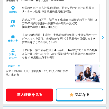
情報更新日：2026/07/28 終了予定日：2026/08/20
全国の各支社 ※入社後3年間は、面接を受けた支社に配属 ※
U・Iターン歓迎 ※営業所長登用後は転勤…
勤務地
月給30万円～33万円＋諸手当＋成績給 ※成績給の平均月額：2
万8000円(現地研修～採用研修の期間の支給実…
給与
初年度の年収：
400～600万円
【20~30代活躍中】座学＋実地研修(約3年間)で生保知識やリー
ダースキルを習得。未経験から3年で営業所長を目指します★
仕事内容
営業所をまとめるやりがい◎
【未経験・第二新卒歓迎】◆大卒以上◆40歳まで☆生保の知識
は入社後に学べる ☆何らかの営業/販売/接客経験があれば活か
対象と
せる ☆異業種出身者が8割！
なる方
企業データ
設立：1923年11月／従業員数：12,620人／本社所在
地：東京都
求人詳細を見る
気になる