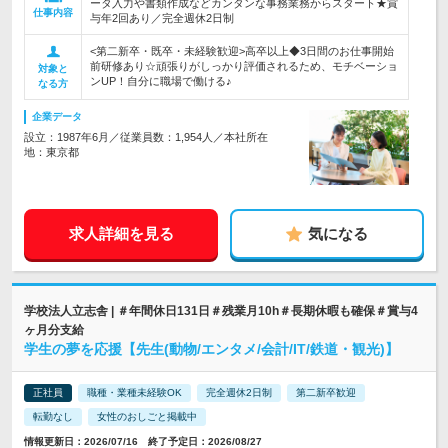
ータ入力や書類作成などカンタンな事務業務からスタート★賞
仕事内容
与年2回あり／完全週休2日制
<第二新卒・既卒・未経験歓迎>高卒以上◆3日間のお仕事開始
前研修あり☆頑張りがしっかり評価されるため、モチベーショ
対象と
ンUP！自分に職場で働ける♪
なる方
企業データ
設立：1987年6月／従業員数：1,954人／本社所在
地：東京都
求人詳細を見る
気になる
学校法人立志舎 | ＃年間休日131日＃残業月10h＃長期休暇も確保＃賞与4
ヶ月分支給
学生の夢を応援【先生(動物/エンタメ/会計/IT/鉄道・観光)】
正社員
職種・業種未経験OK
完全週休2日制
第二新卒歓迎
転勤なし
女性のおしごと掲載中
情報更新日：2026/07/16 終了予定日：2026/08/27