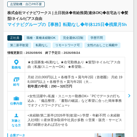
志望動機・自己PR不要
株式会社マイナビワークス | 土日祝休◆有給推奨(連休OK)◆在宅あり◆髪
型/ネイル/ピアス自由
マイナビグループの【事務】転勤なし◆年休125日◆残業月5h
正社員
職種・業種未経験OK
完全週休2日制
学歴不問
第二新卒歓迎
転勤なし
リモートワーク可
女性のおしごと掲載中
情報更新日：2026/08/06 終了予定日：2026/08/24
★全国募集×転勤なし ★在宅勤務あり ★髪型/ネイル/ピアス自
由（私服/スニーカーOK） ★希望勤…
勤務地
月給 210,000円以上 + 各種手当 + 賞与年2回（首都圏） 月給 19
8,000円以上 + 各種手当 + 賞与年2回（大…
給与
初年度の年収：
290～320万円
<女性活躍中♪私服・スニーカー勤務OK>「PCでデータの打ち
込み」「備品整理」「書類の確認」など希望に合った簡単事務
仕事内容
でオフィスワークデビュー♪
<未経験/第二新卒(2026卒等)歓迎>☆学歴・年齢不問 ☆未経験
入社8割 ☆産休育休取得中社員が多数 ☆営業・販売・サービス
対象と
業の経験があれば活かせる
なる方
企業データ