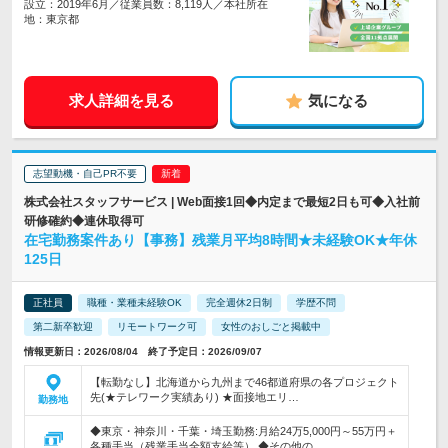
設立：2019年6月／従業員数：8,119人／本社所在
地：東京都
求人詳細を見る
気になる
志望動機・自己PR不要
株式会社スタッフサービス | Web面接1回◆内定まで最短2日も可◆入社前
研修確約◆連休取得可
在宅勤務案件あり【事務】残業月平均8時間★未経験OK★年休
125日
正社員
職種・業種未経験OK
完全週休2日制
学歴不問
第二新卒歓迎
リモートワーク可
女性のおしごと掲載中
情報更新日：2026/08/04 終了予定日：2026/09/07
【転勤なし】北海道から九州まで46都道府県の各プロジェクト
先(★テレワーク実績あり) ★面接地エリ…
勤務地
◆東京・神奈川・千葉・埼玉勤務:月給24万5,000円～55万円＋
各種手当（残業手当全額支給等） ◆その他の…