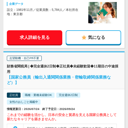
企業データ
設立：1981年11月／従業員数：5,784人／本社所在
地：東京都
求人詳細を見る
気になる
志望動機・自己PR不要
財務省関税局 | ◆完全週休2日制◆正社員◆未経験歓迎◆11期目の中途採
用
【国家公務員（輸出入通関関係業務・密輸取締関係業務な
ど）】
正社員
職種・業種未経験OK
完全週休2日制
女性のおしごと掲載中
情報更新日：2026/07/24 終了予定日：2026/09/24
これまでの経験を活かし、日本の安全と貿易を支える国家公務員として
新たなキャリアを築きませんか。