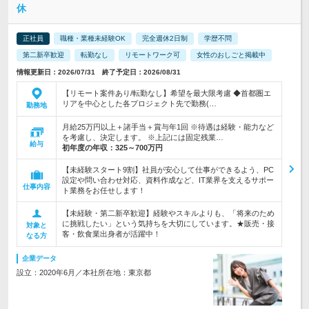
休
正社員
職種・業種未経験OK
完全週休2日制
学歴不問
第二新卒歓迎
転勤なし
リモートワーク可
女性のおしごと掲載中
情報更新日：2026/07/31 終了予定日：2026/08/31
【リモート案件あり/転勤なし】希望を最大限考慮 ◆首都圏エ
リアを中心とした各プロジェクト先で勤務(…
勤務地
月給25万円以上＋諸手当＋賞与年1回 ※待遇は経験・能力など
を考慮し、決定します。 ※上記には固定残業…
給与
初年度の年収：
325～700万円
【未経験スタート9割】社員が安心して仕事ができるよう、PC
設定や問い合わせ対応、資料作成など、IT業界を支えるサポー
仕事内容
ト業務をお任せします！
【未経験・第二新卒歓迎】経験やスキルよりも、「将来のため
に挑戦したい」という気持ちを大切にしています。★販売・接
対象と
客・飲食業出身者が活躍中！
なる方
企業データ
設立：2020年6月／本社所在地：東京都