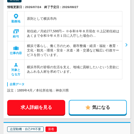
情報更新日：2026/07/24 終了予定日：2026/08/27
原則として横浜市内
勤務地
初任給／月給277,588円～ ※令和８年８月現在 ※上記初任給は
あくまで令和９年４月１日に入庁した場合の…
給与
横浜で暮らし、働く方のため、都市整備・経済・福祉・教育・
文化・観光・環境・安全・水道・港・交通など幅広い行政サー
仕事内容
ビスを担っています。
横浜市民の皆様の生活を支え、地域に貢献したいという意欲に
対象と
あふれる人材を求めています。
なる方
企業データ
設立：1889年4月／本社所在地：神奈川県
求人詳細を見る
気になる
志望動機・自己PR不要