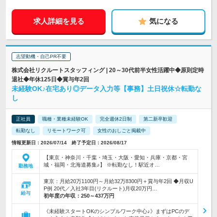
求人詳細を見る
気になる
志望動機・自己PR不要
株式会社リクルートスタッフィング | 20～30代前半女性活躍中◆原則定時
退社◆年休125日◆賞与年2回
未経験OK♪在宅あり◎データ入力等【事務】土日祝休☆転勤な
し
正社員
職種・業種未経験OK
完全週休2日制
第二新卒歓迎
転勤なし
リモートワーク可
女性のおしごと掲載中
情報更新日：2026/07/14 終了予定日：2026/08/17
【東京・神奈川・千葉・埼玉・大阪・愛知・兵庫・京都・宮
城・福岡・北海道募集♪】 ※転勤なし！駅近オ…
勤務地
東京：月給20万1100円～月給32万8300円＋賞与年2回 ◆月収U
P例 20代／入社3年目(リクルート)月収20万円…
給与
初年度の年収：
250～437万円
《未経験スタートOKのシンプルワーク中心♪》まずはPCのデ