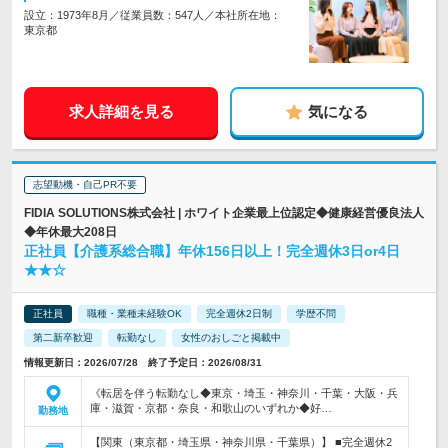
設立：1973年8月／従業員数：547人／本社所在地：
東京都
求人詳細を見る
気になる
志望動機・自己PR不要
FIDIA SOLUTIONS株式会社 | ホワイト企業最上位認定◆健康経営優良法人
◆年休最大208日
正社員【介護系総合職】年休156日以上！完全週休3日or4日
★★☆
正社員
職種・業種未経験OK
完全週休2日制
学歴不問
第二新卒歓迎
転勤なし
女性のおしごと掲載中
情報更新日：2026/07/28 終了予定日：2026/08/31
《転居を伴う転勤なし◆東京・埼玉・神奈川・千葉・大阪・兵
庫・滋賀・京都・奈良・和歌山のいずれか◆好…
勤務地
【関東（東京都・埼玉県・神奈川県・千葉県）】 ■完全週休2