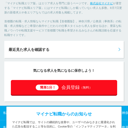
「マイナビ転職エリア版」はエリア求人を専門に扱うページです。
株式会社マイナビ
が運営
する「マイナビ転職エリア版」にはマイナビ転職にしか載っていない求人も多数。8月7日更
新の新着求人や各エリアならではの求人特集も掲載してます。
首都圏の転職・求人情報ならマイナビ転職【首都圏版】。神奈川県／公務員（事務系）の転
職・求人情報などご希望の条件やこだわりの仕事スタイルから求人を探せるほか、豊富な転
職ノウハウや転職支援サービスで首都圏で転職を希望されるみなさんの転職活動を応援する
転職サイトです。
最近見た求人を確認する
気になる求人を気になるに保存しよう！
会員登録
簡単1分！
（無料）
転職TOP
首都圏の転職・求人情報TOP
神奈川県の転職・求人情報TOP
神
マイナビ転職からのお知らせ
マイナビ転職では、サイトの継続的な改善や、ユーザーのみなさまに最適化され
た広告を配信すること等を目的に、Cookie等の「インフォマティブデータ」を利
転職TOP
公共サービスから探す
公共サービスの転職・求人情報一覧
公務