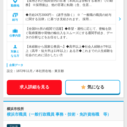
【採用された税関管内の官署（本関又は管轄する署所）での勤
務】 ※採用後は、他の官署に転勤（含、住居…
勤務地
◆月給24万2000円～（諸手当除く） ※「一般職の職員の給与
に関する法律」に基づき支給されます。 採用…
給与
【全国9カ所の税関で活躍】◆希望・適性に応じて、密輸を防
ぐ取締業務や荷物の輸出入をスムーズにする通関手続き、デー
仕事内容
タの分析などをお任せします。
【未経験から国家公務員へ】◆高卒以上◆社会人経験が7年以
上（高卒・短大卒は11年以上）ある方◆これまでの人生経験を
対象と
社会のために活かしたい方
なる方
企業データ
設立：1872年11月／本社所在地：東京都
求人詳細を見る
気になる
横浜市役所
横浜市職員（一般行政職員 事務・技術・免許資格職 等）
正社員