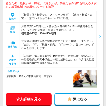
あなたの「経験」や「得意」「好き」が、学生たちの“夢”を叶える★安
心の教育体制で未経験スタートも歓迎
【転居を伴う転勤なし／U・Iターン歓迎】 【東京・横浜・大
宮・千葉のいずれかのキャンパスに勤務】…
勤務地
月給21万3,400円以上 + 諸手当 + 賞与年2回 ※一律住宅手当含
む。 ※あなたの年齢・経験を考慮の上、決…
給与
初年度の年収：
330～500万円
立志舎が展開する専門学校の教員として「動物」「エンタメ」
「会計」「IT」「鉄道・観光」「グローバル」各コースのいず
仕事内容
れかをお任せします。
【未経験・第二新卒歓迎】◆教員免許・教員経験・学校法人で
の勤務経験は不問◆学生と一緒に成長したいという方は大歓迎
対象と
◎前職の経験や資格が活かせる
なる方
企業データ
従業員数：420人／本社所在地：東京都
求人詳細を見る
気になる