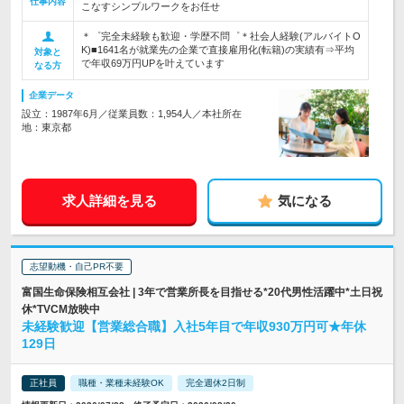
仕事内容
こなすシンプルワークをお任せ
＊゜完全未経験も歓迎・学歴不問゜＊社会人経験(アルバイトO
K)■1641名が就業先の企業で直接雇用化(転籍)の実績有⇒平均
対象と
で年収69万円UPを叶えています
なる方
企業データ
設立：1987年6月／従業員数：1,954人／本社所在
地：東京都
求人詳細を見る
気になる
志望動機・自己PR不要
富国生命保険相互会社 | 3年で営業所長を目指せる*20代男性活躍中*土日祝
休*TVCM放映中
未経験歓迎【営業総合職】入社5年目で年収930万円可★年休
129日
正社員
職種・業種未経験OK
完全週休2日制