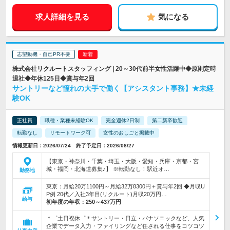
求人詳細を見る
気になる
志望動機・自己PR不要
株式会社リクルートスタッフィング | 20～30代前半女性活躍中◆原則定時
退社◆年休125日◆賞与年2回
サントリーなど憧れの大手で働く【アシスタント事務】★未経
験OK
正社員
職種・業種未経験OK
完全週休2日制
第二新卒歓迎
転勤なし
リモートワーク可
女性のおしごと掲載中
情報更新日：2026/07/24 終了予定日：2026/08/27
【東京・神奈川・千葉・埼玉・大阪・愛知・兵庫・京都・宮
城・福岡・北海道募集♪】 ※転勤なし！駅近オ…
勤務地
東京：月給20万1100円～月給32万8300円＋賞与年2回 ◆月収U
P例 20代／入社3年目(リクルート)月収20万円…
給与
初年度の年収：
250～437万円
＊゜土日祝休゜＊サントリー・日立・パナソニックなど、人気
企業でデータ入力・ファイリングなど任される仕事をコツコツ