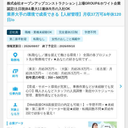
株式会社オープンアップコンストラクション | 上場GROUP&ホワイト企業
認定/土日祝休&最大11連休/9月の入社OK
業界大手の環境で成長できる【人材管理】月収37万可&年休120
日/o
正社員
職種・業種未経験OK
完全週休2日制
学歴不問
第二新卒歓迎
転勤なし
女性のおしごと掲載中
情報更新日：2026/08/07 終了予定日：2026/09/10
《転勤なし／腰を据えて働ける環境！》 全国の各プロジェク
ト先が勤務地です♪ ★あなたの好きな街でず…
勤務地
〈東京〉月給28万円～ 〈大阪〉月給26.9万円～ 〈名古屋〉月
給28.5万円～ 〈その他〉月給26.5万円～ ※…
給与
初年度の年収：
350～500万円
【育成・サポート環境が充実し、事務作業などが未経験でも安
心◎】職人さんなどスタッフの人員調整・勤怠やスケジュール
仕事内容
管理、書類作成などをお任せ。
【Web面接OK&面接翌日の内定も可能！】＜学歴不問＞★未経
験・第二新卒・フリーター歓迎★経験・転職回数不問★昇給年
対象と
2回で頑張りを還元！
なる方
企業データ