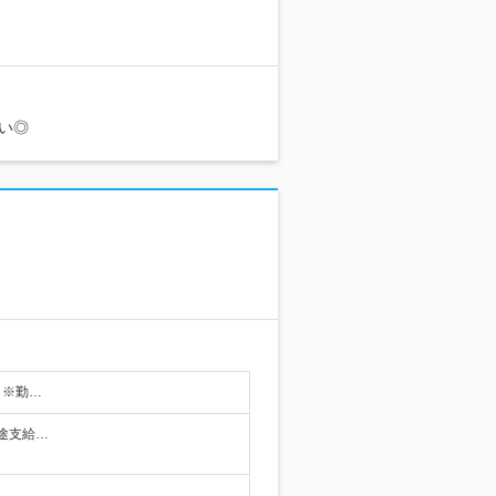
い◎
 ※勤…
別途支給…