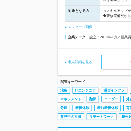
対象となる方
＜スキルアップが
◆研修完備だから
メッセージ画像
企業データ
設立：2013年1月／従業
求人詳細を見る
関連キーワード
池袋
ITエンジニア
通信インフラ
マネジメント
翻訳
コーダー
外
分煙
産後休暇
産前産後休暇
育
育児中の社員
リモートワーク
慶弔