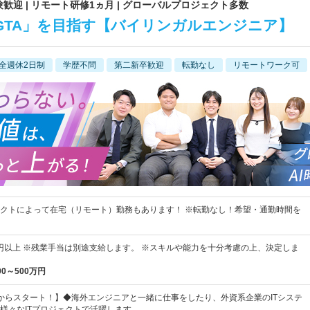
| 未経験歓迎 | リモート研修1ヵ月 | グローバルプロジェクト多数
GTA」を目指す【バイリンガルエンジニア】
全週休2日制
学歴不問
第二新卒歓迎
転勤なし
リモートワーク可
クトによって在宅（リモート）勤務もあります！ ※転勤なし！希望・通勤時間を
00円以上 ※残業手当は別途支給します。 ※スキルや能力を十分考慮の上、決定しま
00～500万円
からスタート！】◆海外エンジニアと一緒に仕事をしたり、外資系企業のITシステ
様々なITプロジェクトで活躍します。