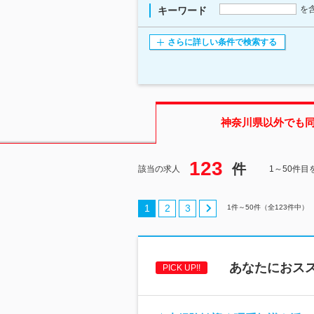
を
キーワード
さらに詳しい条件で検索する
神奈川県
以外でも
123
件
該当の求人
1～50件目
1
2
3
1
件～
50
件（全
123
件中）
あなたにおス
PICK UP!!