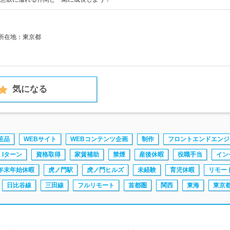
社所在地：東京都
気になる
粧品
WEBサイト
WEBコンテンツ企画
制作
フロントエンドエンジ
・Iターン
資格取得
家賃補助
禁煙
産後休暇
役職手当
イン
年末年始休暇
虎ノ門駅
虎ノ門ヒルズ
未経験
育児休暇
リモー
日比谷線
三田線
フルリモート
首都圏
関西
東海
東京