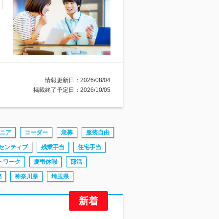
情報更新日：2026/08/04
掲載終了予定日：2026/10/05
ニア
コーダー
急募
服装自由
センティブ
残業手当
住宅手当
トワーク
慶弔休暇
部活
都
神奈川県
埼玉県