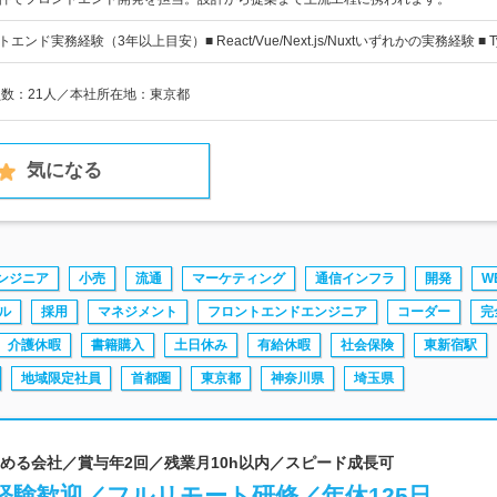
ンド実務経験（3年以上目安）■ React/Vue/Next.js/Nuxtいずれかの実務経験 ■ Ty
員数：21人／本社所在地：東京都
気になる
エンジニア
小売
流通
マーケティング
通信インフラ
開発
W
ル
採用
マネジメント
フロントエンドエンジニア
コーダー
完
介護休暇
書籍購入
土日休み
有給休暇
社会保険
東新宿駅
地域限定社員
首都圏
東京都
神奈川県
埼玉県
長を楽しめる会社／賞与年2回／残業月10h以内／スピード成長可
経験歓迎／フルリモート研修／年休125日