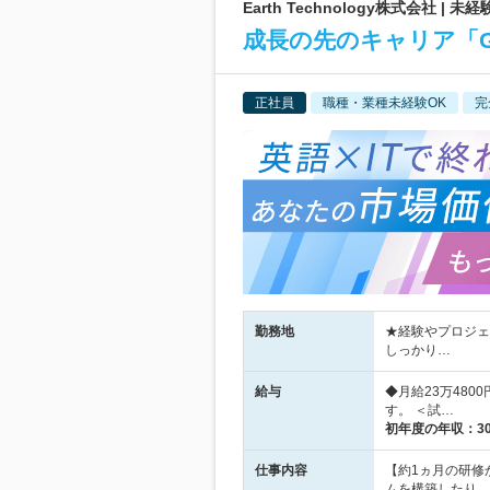
Earth Technology株式会社 
成長の先のキャリア「
正社員
職種・業種未経験OK
完
勤務地
★経験やプロジェ
しっかり…
給与
◆月給23万48
す。 ＜試…
初年度の年収：
3
仕事内容
【約1ヵ月の研修
ムを構築したり、