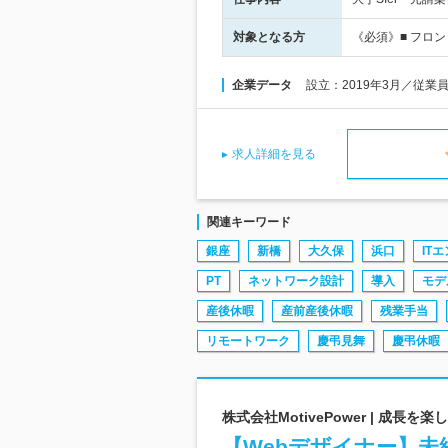
対象となる方
《必須》■ フロントエ
企業データ
設立：2019年3月／従業
求人詳細を見る
関連キーワード
銀座
新橋
大久保
浜口
IT
PT
ネットワーク設計
導入
モデ
産後休暇
産前産後休暇
残業手当
リモートワーク
慶弔見舞
慶弔休暇
株式会社MotivePower | 成
【Webデザイナー】未