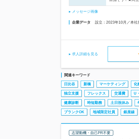
メッセージ画像
企業データ
設立：2023年10月／本
求人詳細を見る
関連キーワード
日比谷
新橋
マーケティング
化
独立支援
フレックス
交通費
U
健康診断
時短勤務
土日祝休み
ブランクOK
地域限定社員
銀座線
志望動機・自己PR不要