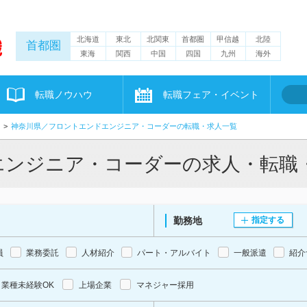
北海道
東北
北関東
首都圏
甲信越
北陸
首都圏
東海
関西
中国
四国
九州
海外
転職ノウハウ
転職フェア・イベント
神奈川県／フロントエンドエンジニア・コーダーの転職・求人一覧
エンジニア・コーダーの求人・転職
勤務地
指定する
員
業務委託
人材紹介
パート・アルバイト
一般派遣
紹介
業種未経験OK
上場企業
マネジャー採用