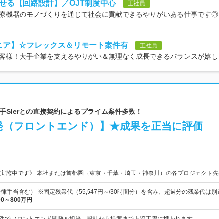
せる【回路設計】／OJT制度中心
正社員
療機器のモノづくりを通じて社会に貢献できるやりがいある仕事です◎
ニア】☆フレックス＆リモート案件有
正社員
客様！大手企業を支えるやりがい＆無理なく成長できるバランスが嬉し
立】大手SIerとの直接契約によるプライム案件多数！
発（フロントエンド）】★成果を正当に評価
実施中です》 本社または首都圏（東京・千葉・埼玉・神奈川）の各プロジェクト先
一律手当含む） ※固定残業代（55,547円～/30時間分）を含み、超過分の残業代は
00～800万円
請案件でフロントエンド開発を担当。設計から提案まで上流工程に携われます。