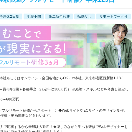
全週休2日制
学歴不問
第二新卒歓迎
転勤なし
リモートワーク可
本社もしくはオンライン（全国各地からOK） □本社／東京都港区西新橋1-18-1…
上＋賞与年2回＋各種手当（想定年収380万円） ※経験・スキルなどを考慮し決定し
80～600万円
orフルリモート研修からスタート！】◆WebサイトやECサイトのデザイン制作、
ー作成・動画編集などを行います。
力で応援するから未経験大歓迎！★楽しみながら学べる研修でWebデザイナーを
意欲に溢れる仲間と一緒に成長しよう！