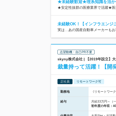
★未経験歓迎★理系知識を活か
★安定性抜群の医療業界で活躍★医
未経験OK！【インフラエンジ
実は…あの国産自動車メーカーもお
志望動機・自己PR不要
skyny株式会社 | 【2019年設
裁量持って活躍！【開
正社員
リモートワーク可
勤務地
《リモートワーク
給与
月給33万円～（
初年度の年収：
4
仕事内容
大手SIer・元