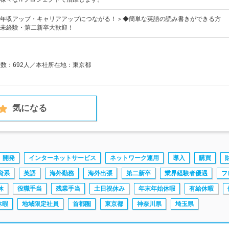
年収アップ・キャリアアップにつながる！＞◆簡単な英語の読み書きができる方
未経験・第二新卒大歓迎！
員数：692人／本社所在地：東京都
気になる
開発
インターネットサービス
ネットワーク運用
導入
購買
資系
英語
海外勤務
海外出張
第二新卒
業界経験者優遇
フ
休
役職手当
残業手当
土日祝休み
年末年始休暇
有給休暇
休暇
地域限定社員
首都圏
東京都
神奈川県
埼玉県