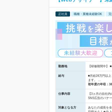
正社員
職種・業種未経験OK
完
勤務地
【研修期間中】 ■
給与
■月給28万円以
ます。 …
初年度の年収：
3
仕事内容
【3ヵ月の自社内
SNS広告のバナ
対象となる方
あなたの成長を全
目指そう！★向上