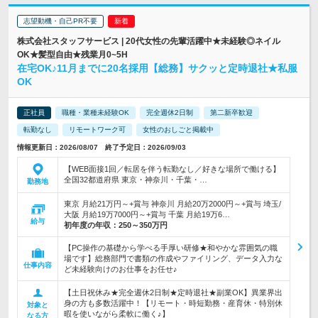
志望動機・自己PR不要
株式会社スタッフサービス | 20代女性の先輩活躍中★未経験◎ネイル
OK★髪型自由★残業月0~5H
在宅OK♪11月までに20名採用【総務】サクッと定時退社★私服
OK
正社員
職種・業種未経験OK
完全週休2日制
第二新卒歓迎
転勤なし
リモートワーク可
女性のおしごと掲載中
情報更新日：2026/08/07 終了予定日：2026/09/03
【WEB面接1回／転居を伴う転勤なし／好きな場所で働ける】
全国32都道府県 東京・神奈川・千葉・…
勤務地
東京 月給21万円～+賞与 神奈川 月給20万2000円～+賞与 埼玉/
大阪 月給19万7000円～+賞与 千葉 月給19万6…
給与
初年度の年収：
250～350万円
【PC操作の基礎から学べる手厚い研修★和やかな雰囲気の職
場です】総務部門で書類の作成やファイリング、データ入力な
仕事内容
ど未経験向けのお仕事をお任せ♪
【土日祝休み★完全週休2日制★定時退社★副業OK】異業界出
身の方も多数活躍中！【リモート・時短勤務・産育休・特別休
対象と
暇を使いながら柔軟に働く♪】
なる方