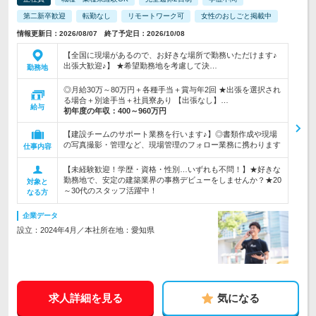
第二新卒歓迎
転勤なし
リモートワーク可
女性のおしごと掲載中
情報更新日：2026/08/07 終了予定日：2026/10/08
【全国に現場があるので、お好きな場所で勤務いただけます♪
出張大歓迎♪】 ★希望勤務地を考慮して決…
勤務地
◎月給30万～80万円＋各種手当＋賞与年2回 ★出張を選択され
る場合＋別途手当＋社員寮あり 【出張なし】…
給与
初年度の年収：
400～960万円
【建設チームのサポート業務を行います♪】◎書類作成や現場
の写真撮影・管理など、現場管理のフォロー業務に携わります
仕事内容
【未経験歓迎！学歴・資格・性別…いずれも不問！】★好きな
勤務地で、安定の建築業界の事務デビューをしませんか？★20
対象と
～30代のスタッフ活躍中！
なる方
企業データ
設立：2024年4月／本社所在地：愛知県
求人詳細を見る
気になる