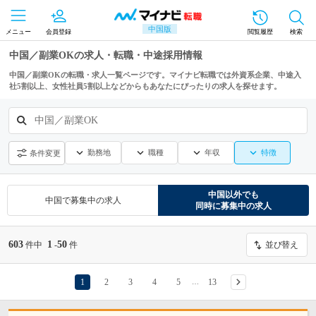
中国版
メニュー
会員登録
閲覧履歴
検索
中国／副業OKの求人・転職・中途採用情報
中国／副業OKの転職・求人一覧ページです。マイナビ転職では外資系企業、中途入
社5割以上、女性社員5割以上などからもあなたにぴったりの求人を探せます。
中国／副業OK
勤務地
職種
年収
特徴
条件変更
中国
以外でも
中国
で募集中の求人
同時に募集中の求人
603
1
50
件中
-
件
並び替え
1
2
3
4
5
13
…