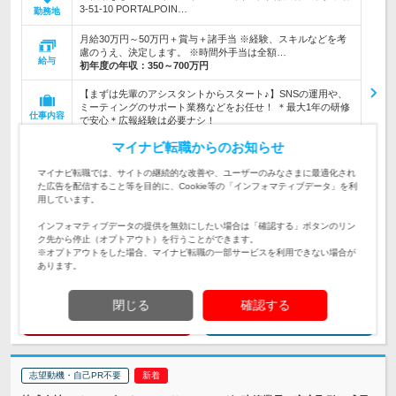
3-51-10 PORTALPOIN…
勤務地
月給30万円～50万円＋賞与＋諸手当 ※経験、スキルなどを考
慮のうえ、決定します。 ※時間外手当は全額…
給与
初年度の年収：
350～700万円
【まずは先輩のアシスタントからスタート♪】SNSの運用や、
ミーティングのサポート業務などをお任せ！ ＊最大1年の研修
仕事内容
で安心＊広報経験は必要ナシ！
マイナビ転職からのお知らせ
＼ポテンシャル重視の採用！／◎未経験・第二新卒歓迎◎学
歴・社会人経験…ぜんぶ不問です！「SNSが好き」「写真や動
対象と
マイナビ転職では、サイトの継続的な改善や、ユーザーのみなさまに最適化され
画が好き」そんなアナタへ！
なる方
た広告を配信すること等を目的に、Cookie等の「インフォマティブデータ」を利
用しています。
企業データ
設立：2017年10月／本社所在地：東京都
インフォマティブデータの提供を無効にしたい場合は「確認する」ボタンのリン
ク先から停止（オプトアウト）を行うことができます。
※オプトアウトをした場合、マイナビ転職の一部サービスを利用できない場合が
あります。
閉じる
確認する
求人詳細を見る
気になる
志望動機・自己PR不要