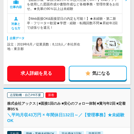
を使用した図面作成や書類作成など各種事務・管理作業をお任
仕事内容
せ。★先輩の90％以上は未経験
【Web面接OK&面接翌日の内定も可能！】★未経験・第二新
卒・フリーター歓迎★学歴・経験・転職回数不問★昇給年2回
対象と
で頑張りを還元！
なる方
企業データ
設立：2019年6月／従業員数：8,119人／本社所在
地：東京都
求人詳細を見る
気になる
志望動機・自己PR不要
株式会社アックス | ■面接1回のみ ■安心のフォロー体制 ■賞与年2回 ■定着
率95％
＼平均月収43万円 × 年間休日132日～／【管理事務】★未経験
OK
正社員
職種・業種未経験OK
完全週休2日制
学歴不問