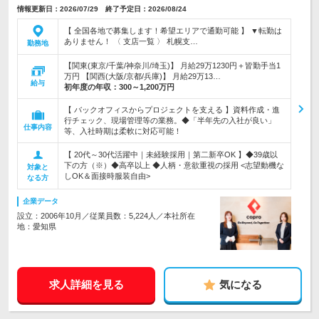
情報更新日：2026/07/29 終了予定日：2026/08/24
【 全国各地で募集します！希望エリアで通勤可能 】 ▼転勤は
ありません！ 〈 支店一覧 〉 札幌支…
勤務地
【関東(東京/千葉/神奈川/埼玉)】 月給29万1230円＋皆勤手当1
万円 【関西(大阪/京都/兵庫)】 月給29万13…
給与
初年度の年収：
300～1,200万円
【 バックオフィスからプロジェクトを支える 】資料作成・進
行チェック、現場管理等の業務。◆「半年先の入社が良い」
仕事内容
等、入社時期は柔軟に対応可能！
【 20代～30代活躍中｜未経験採用｜第二新卒OK 】◆39歳以
下の方（※）◆高卒以上 ◆人柄・意欲重視の採用 <志望動機な
対象と
しOK＆面接時服装自由>
なる方
企業データ
設立：2006年10月／従業員数：5,224人／本社所在
地：愛知県
求人詳細を見る
気になる