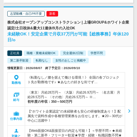
志望動機・自己PR不要
株式会社オープンアップコンストラクション | 上場GROUP&ホワイト企業
認定/土日祝休&最大11連休/9月の入社OK
未経験OK！安定企業で月収37万円が可能【総務事務】年休120
日/o
正社員
職種・業種未経験OK
完全週休2日制
学歴不問
第二新卒歓迎
転勤なし
女性のおしごと掲載中
情報更新日：2026/08/07 終了予定日：2026/09/10
《転勤なし／腰を据えて働ける環境！》 全国の各プロジェク
ト先が勤務地です♪ ★あなたの好きな街でず…
勤務地
〈東京〉月給28万円～ 〈大阪〉月給26.9万円～ 〈名古屋〉月
給28.5万円～ 〈その他〉月給26.5万円～ ※…
給与
初年度の年収：
350～500万円
【“ホワイト企業認定”の未経験者も安心の研修制度あり！】配
属先で資料作成や各種管理業務をお任せします。★20～30代が
仕事内容
中心に活躍中！
【Web面接OK&面接翌日の内定も可能！】＜学歴不問＞★未経
験・第二新卒・フリーター歓迎★学歴・経験・転職回数不問★
対象と