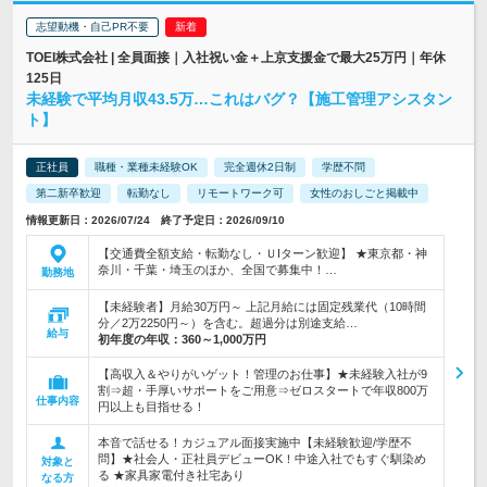
志望動機・自己PR不要
TOEI株式会社 | 全員面接｜入社祝い金＋上京支援金で最大25万円｜年休
125日
未経験で平均月収43.5万…これはバグ？【施工管理アシスタン
ト】
正社員
職種・業種未経験OK
完全週休2日制
学歴不問
第二新卒歓迎
転勤なし
リモートワーク可
女性のおしごと掲載中
情報更新日：2026/07/24 終了予定日：2026/09/10
【交通費全額支給・転勤なし・ＵIターン歓迎】 ★東京都・神
奈川・千葉・埼玉のほか、全国で募集中！…
勤務地
【未経験者】月給30万円～ 上記月給には固定残業代（10時間
分／2万2250円～）を含む。超過分は別途支給…
給与
初年度の年収：
360～1,000万円
【高収入＆やりがいゲット！管理のお仕事】★未経験入社が9
割⇒超・手厚いサポートをご用意⇒ゼロスタートで年収800万
仕事内容
円以上も目指せる！
本音で話せる！カジュアル面接実施中【未経験歓迎/学歴不
問】★社会人・正社員デビューOK！中途入社でもすぐ馴染め
対象と
る ★家具家電付き社宅あり
なる方