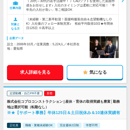
《 20代～30代の若手活躍中！ 》CADソフトを使用した図面作
成をお任せします♪ 入社のタイミングは柔軟に対応可能！「半
仕事内容
年先の入社が良い」等ご相談OK
《未経験・第二新卒歓迎！面接時服装自由＆志望動機なしO
K》入社後のフォロー体制充実♪ 有給平均取得10日★年間休
対象と
日125日 ※高卒以上
なる方
企業データ
設立：2006年10月／従業員数：5,224人／本社所在
地：愛知県
求人詳細を見る
気になる
志望動機・自己PR不要
株式会社コプロコンストラクション | 産休・育休の取得実績も豊富│勤務
地は選択可能（転勤なし）
※★【サポート事務】年休125日＆土日祝休み＆10連休実績有
正社員
職種・業種未経験OK
完全週休2日制
学歴不問