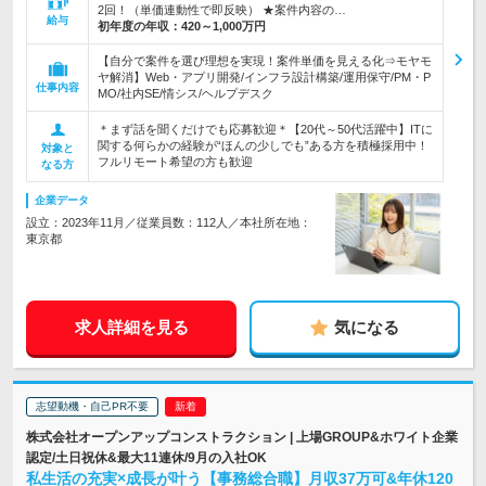
2回！（単価連動性で即反映） ★案件内容の…
給与
初年度の年収：
420～1,000万円
【自分で案件を選び理想を実現！案件単価を見える化⇒モヤモ
ヤ解消】Web・アプリ開発/インフラ設計構築/運用保守/PM・P
仕事内容
MO/社内SE/情シス/ヘルプデスク
＊まず話を聞くだけでも応募歓迎＊【20代～50代活躍中】ITに
関する何らかの経験が“ほんの少しでも”ある方を積極採用中！
対象と
フルリモート希望の方も歓迎
なる方
企業データ
設立：2023年11月／従業員数：112人／本社所在地：
東京都
求人詳細を見る
気になる
志望動機・自己PR不要
株式会社オープンアップコンストラクション | 上場GROUP&ホワイト企業
認定/土日祝休&最大11連休/9月の入社OK
私生活の充実×成長が叶う【事務総合職】月収37万可&年休120