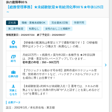
休の復帰率80％
【総務管理事務】★未経験歓迎★有給消化率98％★年休125日
～
正社員
職種・業種未経験OK
完全週休2日制
学歴不問
第二新卒歓迎
転勤なし
女性のおしごと掲載中
情報更新日：2026/07/24 終了予定日：2026/08/27
【研修後の配属先は希望エリアで通勤可能です！】 ◎研修期
間中はオンライン ◎働き方（転勤なし）の相…
勤務地
月給22万円～＋残業代＋賞与年2回＋各種手当 ★2年目以降
は、評価・査定を行いベースアップしていきます…
給与
初年度の年収：
350～900万円
【プロジェクトを動かす司令塔】資料作成やスケジュール管
理、技術者のサポートなど、バックオフィスからプロジェクト
仕事内容
を成功に導くお仕事です！
【未経験歓迎♪約80％が未経験入社！】選考では、スキルの有
無よりも“あなた自身の持ち味”や“人と話すことを楽しめるかど
対象と
うか”を重視します！
なる方
企業データ
設立：2002年3月／本社所在地：東京都