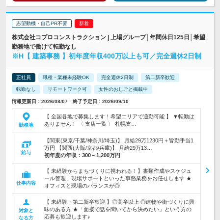
志望動機・自己PR不要
株式会社コプロコンストラクション | 上場グループ│年間休日125日│希望
勤務地で働けて転勤なし
※H【 建築事務 】初年度年収400万以上も可／完全週休2日制
正社員
職種・業種未経験OK
完全週休2日制
第二新卒歓迎
転勤なし
リモートワーク可
女性のおしごと掲載中
情報更新日：2026/08/07 終了予定日：2026/09/10
【 全国各地で募集します！希望エリアで通勤可能 】 ▼転勤は
ありません！ 〈 支店一覧 〉 札幌支…
勤務地
【関東(東京/千葉/神奈川/埼玉)】 月給29万1230円＋皆勤手当1
万円 【関西(大阪/京都/兵庫)】 月給29万13…
給与
初年度の年収：
300～1,200万円
【 未経験からまちづくりに携われる！】書類作成やスケジュ
ール管理、現場サポートといった事務業務をお任せします ★
仕事内容
オフィスと現場のバランスが◎
【 未経験・第二新卒歓迎 】◎高卒以上 ◎建物や街づくりに興
味のある方 ★「面接で話を聞いてから決めたい」という方の
対象と
応募も歓迎します♪
なる方