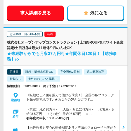
求人詳細を見る
気になる
志望動機・自己PR不要
株式会社オープンアップコンストラクション | 上場GROUP&ホワイト企業
認定/土日祝休&最大11連休/9月の入社OK
★未経験からでも月収37万円可★年間休日120日！【総務事
務】/o
正社員
職種・業種未経験OK
完全週休2日制
第二新卒歓迎
転勤なし
女性のおしごと掲載中
情報更新日：2026/08/07 終了予定日：2026/09/10
《転勤なし／腰を据えて働ける環境！》 全国の各プロジェク
ト先が勤務地です♪ ★あなたの好きな街でず…
勤務地
〈東京〉月給28万円～ 〈大阪〉月給26.9万円～ 〈名古屋〉月
給28.5万円～ 〈その他〉月給26.5万円～ ※…
給与
初年度の年収：
350～500万円
【未経験者も安心の研修制度あり／専属のフォロー担当者がキ