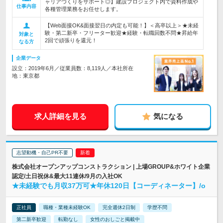
ャリアづくりをサポート◎】建設プロジェクト内で資料作成や
仕事内容
各種管理業務をお任せします。
【Web面接OK&面接翌日の内定も可能！】＜高卒以上＞★未経
験・第二新卒・フリーター歓迎★経験・転職回数不問★昇給年
対象と
2回で頑張りを還元！
なる方
企業データ
設立：2019年6月／従業員数：8,119人／本社所在
地：東京都
求人詳細を見る
気になる
志望動機・自己PR不要
株式会社オープンアップコンストラクション | 上場GROUP&ホワイト企業
認定/土日祝休&最大11連休/9月の入社OK
★未経験でも月収37万可★年休120日【コーディネーター】/o
正社員
職種・業種未経験OK
完全週休2日制
学歴不問
第二新卒歓迎
転勤なし
女性のおしごと掲載中