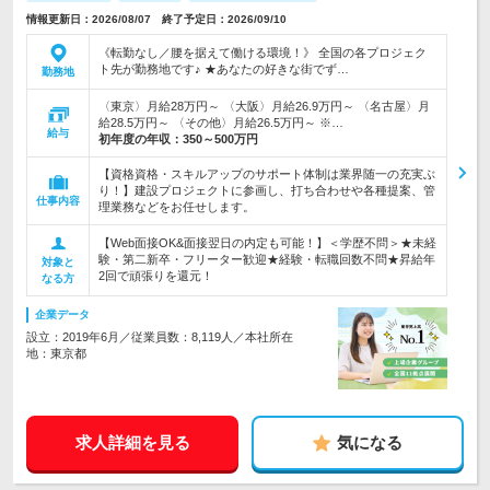
情報更新日：2026/08/07 終了予定日：2026/09/10
《転勤なし／腰を据えて働ける環境！》 全国の各プロジェク
ト先が勤務地です♪ ★あなたの好きな街でず…
勤務地
〈東京〉月給28万円～ 〈大阪〉月給26.9万円～ 〈名古屋〉月
給28.5万円～ 〈その他〉月給26.5万円～ ※…
給与
初年度の年収：
350～500万円
【資格資格・スキルアップのサポート体制は業界随一の充実ぶ
り！】建設プロジェクトに参画し、打ち合わせや各種提案、管
仕事内容
理業務などをお任せします。
【Web面接OK&面接翌日の内定も可能！】＜学歴不問＞★未経
験・第二新卒・フリーター歓迎★経験・転職回数不問★昇給年
対象と
2回で頑張りを還元！
なる方
企業データ
設立：2019年6月／従業員数：8,119人／本社所在
地：東京都
求人詳細を見る
気になる