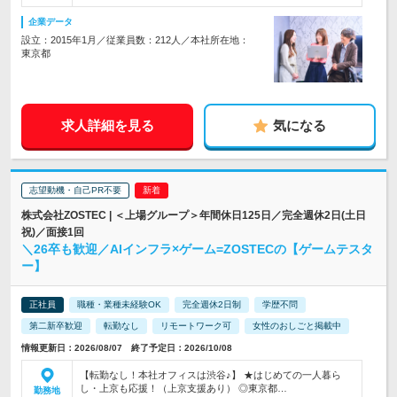
企業データ
設立：2015年1月／従業員数：212人／本社所在地：
東京都
求人詳細を見る
気になる
志望動機・自己PR不要
株式会社ZOSTEC | ＜上場グループ＞年間休日125日／完全週休2日(土日
祝)／面接1回
＼26卒も歓迎／AIインフラ×ゲーム=ZOSTECの【ゲームテスタ
ー】
正社員
職種・業種未経験OK
完全週休2日制
学歴不問
第二新卒歓迎
転勤なし
リモートワーク可
女性のおしごと掲載中
情報更新日：2026/08/07 終了予定日：2026/10/08
【転勤なし！本社オフィスは渋谷♪】 ★はじめての一人暮ら
し・上京も応援！（上京支援あり） ◎東京都…
勤務地