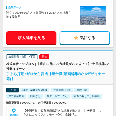
企業データ
設立：2006年10月／従業員数：5,224人／本社所在
地：愛知県
求人詳細を見る
気になる
志望動機・自己PR不要
株式会社アップコム | 【現在10代～20代社員が70％以上！】*土日祝休み*
残業ほぼナシ
手ぶら採用♪ゼロから育成【総合職(動画編集/Webデザイナー
等)】
正社員
職種・業種未経験OK
完全週休2日制
学歴不問
第二新卒歓迎
転勤なし
リモートワーク可
女性のおしごと掲載中
情報更新日：2026/07/07 終了予定日：2026/09/07
【全国募集／47都道府県好きな場所で働ける！】 ★経験・ス
キルによってフルリモートOK！ 全国47…
勤務地