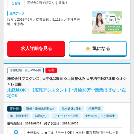
昇給年2回で頑張りを還元！
なる方
企業データ
設立：2019年6月／従業員数：8,119人／本社所在
地：東京都
求人詳細を見る
気になる
志望動機・自己PR不要
株式会社プログレス | ☆年休125日 ☆土日祝休み ☆平均年齢27.8歳 ☆オシ
ャレ自由
未経験OK！【広報アシスタント】*月給30万~*残業ほぼなし*在
宅OK
正社員
職種・業種未経験OK
完全週休2日制
学歴不問
第二新卒歓迎
転勤なし
リモートワーク可
女性のおしごと掲載中
情報更新日：2026/08/04 終了予定日：2026/10/05
★転勤なし ★フルリモートOK！ ■本社 東京都渋谷区千駄ヶ谷