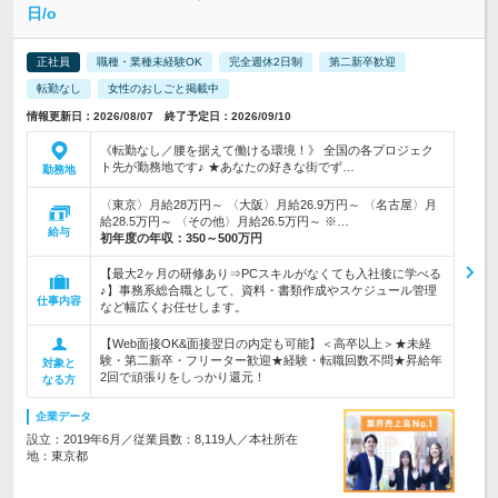
日/o
正社員
職種・業種未経験OK
完全週休2日制
第二新卒歓迎
転勤なし
女性のおしごと掲載中
情報更新日：2026/08/07 終了予定日：2026/09/10
《転勤なし／腰を据えて働ける環境！》 全国の各プロジェク
ト先が勤務地です♪ ★あなたの好きな街でず…
勤務地
〈東京〉月給28万円～ 〈大阪〉月給26.9万円～ 〈名古屋〉月
給28.5万円～ 〈その他〉月給26.5万円～ ※…
給与
初年度の年収：
350～500万円
【最大2ヶ月の研修あり⇒PCスキルがなくても入社後に学べる
♪】事務系総合職として、資料・書類作成やスケジュール管理
仕事内容
など幅広くお任せします。
【Web面接OK&面接翌日の内定も可能】＜高卒以上＞★未経
験・第二新卒・フリーター歓迎★経験・転職回数不問★昇給年
対象と
2回で頑張りをしっかり還元！
なる方
企業データ
設立：2019年6月／従業員数：8,119人／本社所在
地：東京都