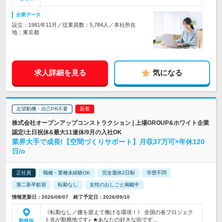
企業データ
設立：1981年11月／従業員数：5,784人／本社所在
地：東京都
求人詳細を見る
気になる
志望動機・自己PR不要
株式会社オープンアップコンストラクション | 上場GROUP&ホワイト企業
認定/土日祝休&最大11連休/9月の入社OK
業界大手で成長!【空間づくりサポート】月収37万可×年休120
日/o
正社員
職種・業種未経験OK
完全週休2日制
学歴不問
第二新卒歓迎
転勤なし
女性のおしごと掲載中
情報更新日：2026/08/07 終了予定日：2026/09/10
《転勤なし／腰を据えて働ける環境！》 全国の各プロジェク
ト先が勤務地です♪ ★あなたの好きな街でず…
勤務地