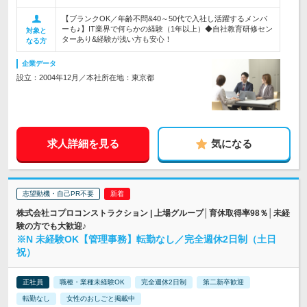
【ブランクOK／年齢不問&40～50代で入社し活躍するメンバ
ーも♪】IT業界で何らかの経験（1年以上）◆自社教育研修セン
対象と
ターあり&経験が浅い方も安心！
なる方
企業データ
設立：2004年12月／本社所在地：東京都
求人詳細を見る
気になる
志望動機・自己PR不要
株式会社コプロコンストラクション | 上場グループ│育休取得率98％│未経
験の方でも大歓迎♪
※N 未経験OK【管理事務】転勤なし／完全週休2日制（土日
祝）
正社員
職種・業種未経験OK
完全週休2日制
第二新卒歓迎
転勤なし
女性のおしごと掲載中