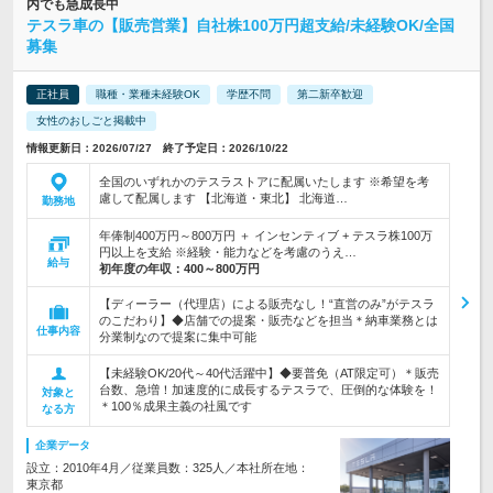
内でも急成長中
テスラ車の【販売営業】自社株100万円超支給/未経験OK/全国
募集
正社員
職種・業種未経験OK
学歴不問
第二新卒歓迎
女性のおしごと掲載中
情報更新日：2026/07/27 終了予定日：2026/10/22
全国のいずれかのテスラストアに配属いたします ※希望を考
慮して配属します 【北海道・東北】 北海道…
勤務地
年俸制400万円～800万円 ＋ インセンティブ + テスラ株100万
円以上を支給 ※経験・能力などを考慮のうえ…
給与
初年度の年収：
400～800万円
【ディーラー（代理店）による販売なし！“直営のみ”がテスラ
のこだわり】◆店舗での提案・販売などを担当＊納車業務とは
仕事内容
分業制なので提案に集中可能
【未経験OK/20代～40代活躍中】◆要普免（AT限定可）＊販売
台数、急増！加速度的に成長するテスラで、圧倒的な体験を！
対象と
＊100％成果主義の社風です
なる方
企業データ
設立：2010年4月／従業員数：325人／本社所在地：
東京都