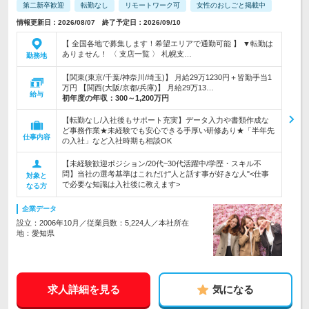
第二新卒歓迎
転勤なし
リモートワーク可
女性のおしごと掲載中
情報更新日：2026/08/07 終了予定日：2026/09/10
【 全国各地で募集します！希望エリアで通勤可能 】 ▼転勤は
ありません！ 〈 支店一覧 〉 札幌支…
勤務地
【関東(東京/千葉/神奈川/埼玉)】 月給29万1230円＋皆勤手当1
万円 【関西(大阪/京都/兵庫)】 月給29万13…
給与
初年度の年収：
300～1,200万円
【転勤なし/入社後もサポート充実】データ入力や書類作成な
ど事務作業★未経験でも安心できる手厚い研修あり★「半年先
仕事内容
の入社」など入社時期も相談OK
【未経験歓迎ポジション/20代~30代活躍中/学歴・スキル不
問】当社の選考基準はこれだけ"人と話す事が好きな人"<仕事
対象と
で必要な知識は入社後に教えます>
なる方
企業データ
設立：2006年10月／従業員数：5,224人／本社所在
地：愛知県
求人詳細を見る
気になる