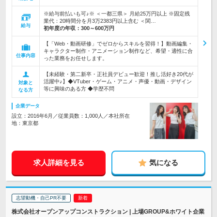
※給与前払いも可♪※ ＜一都三県＞ 月給25万円以上 ※固定残
業代：20時間分を月3万2383円以上含む ＜関…
給与
初年度の年収：
300～600万円
【「Web・動画研修」でゼロからスキルを習得！】動画編集・
キャラクター制作・アニメーション制作など、希望・適性に合
仕事内容
った業務をお任せします。
【未経験・第二新卒・正社員デビュー歓迎！推し活好き20代が
活躍中♪】◆VTuber・ゲーム・アニメ・声優・動画・デザイン
対象と
等に興味のある方 ◆学歴不問
なる方
企業データ
設立：2016年6月／従業員数：1,000人／本社所在
地：東京都
求人詳細を見る
気になる
志望動機・自己PR不要
株式会社オープンアップコンストラクション | 上場GROUP&ホワイト企業