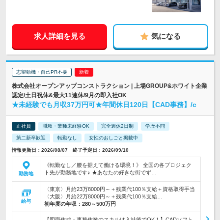
求人詳細を見る
気になる
志望動機・自己PR不要
株式会社オープンアップコンストラクション | 上場GROUP&ホワイト企業
認定/土日祝休&最大11連休/9月の即入社OK
★未経験でも月収37万円可★年間休日120日【CAD事務】/c
正社員
職種・業種未経験OK
完全週休2日制
学歴不問
第二新卒歓迎
転勤なし
女性のおしごと掲載中
情報更新日：2026/08/07 終了予定日：2026/09/10
《転勤なし／腰を据えて働ける環境！》 全国の各プロジェク
ト先が勤務地です♪ ★あなたの好きな街でず…
勤務地
〈東京〉月給23万8000円～＋残業代100％支給＋資格取得手当
〈大阪〉月給22万8000円～＋残業代100％支給…
給与
初年度の年収：
280～500万円
【図面作成・事務作業のスキルは入社後でOK！】CADソフト