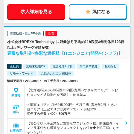
求人詳細を見る
気になる
志望動機・自己PR不要
株式会社BREXA Technology | #残業は月平均約11h程度#年間休日123日
以上#テレワーク実績多数
豊富な取引先×多彩な選択肢【ITエンジニア(開発/インフラ)】
正社員
業種未経験OK
完全週休2日制
第二新卒歓迎
転勤なし
リモートワーク可
女性のおしごと掲載中
情報更新日：2026/08/07 終了予定日：2026/09/10
【北海道/関東/東海/関西/中四国/九州いずれかのエリア】 ☆お
住まいなど通勤圏内を考慮し、配属先…
勤務地
＜関東エリア＞ 月給245,000円~+各種手当+賞与年2回 ＜その
他エリア（上記エリア以外すべて）＞ 月給220,…
給与
初年度の年収：
400～800万円
【官公庁や大手企業など豊富なプロジェクト数】開発案件・イ
ンフラ案件から最適なプロジェクトをお任せ◆上流工程にもチ
仕事内容
ャレンジ！