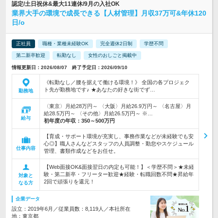
認定/土日祝休&最大11連休/9月の入社OK
業界大手の環境で成長できる【人材管理】月収37万可&年休120
日/o
正社員
職種・業種未経験OK
完全週休2日制
学歴不問
第二新卒歓迎
転勤なし
女性のおしごと掲載中
情報更新日：2026/08/07 終了予定日：2026/09/10
《転勤なし／腰を据えて働ける環境！》 全国の各プロジェク
ト先が勤務地です♪ ★あなたの好きな街でず…
勤務地
〈東京〉月給28万円～ 〈大阪〉月給26.9万円～ 〈名古屋〉月
給28.5万円～ 〈その他〉月給26.5万円～ ※…
給与
初年度の年収：
350～500万円
【育成・サポート環境が充実し、事務作業などが未経験でも安
心◎】職人さんなどスタッフの人員調整・勤怠やスケジュール
仕事内容
管理、書類作成などをお任せ。
【Web面接OK&面接翌日の内定も可能！】＜学歴不問＞★未経
験・第二新卒・フリーター歓迎★経験・転職回数不問★昇給年
対象と
2回で頑張りを還元！
なる方
企業データ
設立：2019年6月／従業員数：8,119人／本社所在
地：東京都