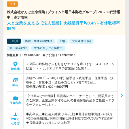
株式会社かんぽ生命保険 | プライム市場日本郵政グループ│20～30代活躍
中｜高定着率
人と企業を支える【法人営業】★残業月平均9.4h＋有休取得率
96％
正社員
職種・業種未経験OK
上場
完全週休2日制
第二新卒歓迎
女性のおしごと掲載中
情報更新日：2026/08/07 終了予定日：2026/09/10
＜全国の勤務地からお好きなエリアを選べます！★U・Iターン
歓迎！＞ ＜以下エリア内の営業所に配属！…
勤務地
月給256,800円～310,350円+諸手当（残業手当・住居手当・扶
養手当・営業手当・通勤手当など）+賞与年2回…
給与
初年度の年収：
420～500万円
【"企業向け"の保険】経営者のパートナーとして、従業員やそ
のご家族、企業活動を守るための各種保険商品をご提案～アフ
仕事内容
ターフォローします。
◆高卒以上◆社会人経験 (1年以上)◆普通自動車免許 (AT限定
可)◎保険知識は不問◎明確な評価制度で20代での昇格実績有
対象と
★営業経験をお持ちの方は歓迎
なる方