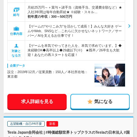
月給25万円～＋賞与＋諸手当（資格手当、交通費全額など）★
入社3年間は毎年自動昇給★ ※経験・スキル…
給与
初年度の年収：
300～500万円
【ゲームの"やりこみ力"を活かして成長！】みんな大好き ゲー
ムやWeb、SNSなど…これらに欠かせないネットワーク／サー
仕事内容
バー／AIを支えるお仕事です！
【ゲームを本気でやってきた人を、本気で求めています。】◆
未経験OK◆高卒以上◆29歳以下(※) ★既卒／26卒生も大歓
対象と
迎！あなたの再スタートを応援！
なる方
企業データ
設立：2019年12月／従業員数：150人／本社所在地：
東京都
求人詳細を見る
気になる
志望動機・自己PR不要
Tesla Japan合同会社 | #時価総額世界トップクラスのTeslaの日本法人 #国