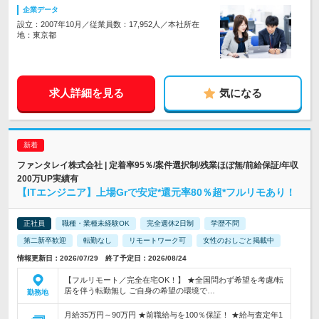
企業データ
設立：2007年10月／従業員数：17,952人／本社所在
地：東京都
求人詳細を見る
気になる
ファンタレイ株式会社 | 定着率95％/案件選択制/残業ほぼ無/前給保証/年収
200万UP実績有
【ITエンジニア】上場Grで安定*還元率80％超*フルリモあり！
正社員
職種・業種未経験OK
完全週休2日制
学歴不問
第二新卒歓迎
転勤なし
リモートワーク可
女性のおしごと掲載中
情報更新日：2026/07/29 終了予定日：2026/08/24
【フルリモート／完全在宅OK！】 ★全国問わず希望を考慮/転
居を伴う転勤無し ご自身の希望の環境で…
勤務地
月給35万円～90万円 ★前職給与を100％保証！ ★給与査定年1