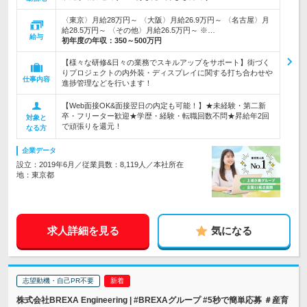
〈東京〉月給28万円～ 〈大阪〉月給26.9万円～ 〈名古屋〉月
給28.5万円～ 〈その他〉月給26.5万円～ ※…
給与
初年度の年収：
350～500万円
【様々な研修&日々の業務でスキルアップをサポート】街づく
りプロジェクトの内外装・ディスプレイに関する打ち合わせや
仕事内容
進捗管理などを行います！
【Web面接OK&面接翌日の内定も可能！】★未経験・第二新
卒・フリーター歓迎★学歴・経験・転職回数不問★昇給年2回
対象と
で頑張りを還元！
なる方
企業データ
設立：2019年6月／従業員数：8,119人／本社所在
地：東京都
求人詳細を見る
気になる
志望動機・自己PR不要
株式会社BREXA Engineering | #BREXAグループ #5秒で簡単応募 ＃産育