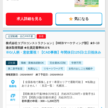
求人詳細を見る
気になる
志望動機・自己PR不要
株式会社コプロコンストラクション | 【WEBマーケティング部】★9~10
連休取得実績 ★社員定着率86.6％
※G/人柄・意欲重視！【CAD事務】年間休日125日/土日祝休み
正社員
職種・業種未経験OK
完全週休2日制
学歴不問
第二新卒歓迎
転勤なし
リモートワーク可
女性のおしごと掲載中
情報更新日：2026/08/07 終了予定日：2026/09/10
【 全国各地で募集します！希望エリアで通勤可能 】 ▼転勤は
ありません！ 〈 支店一覧 〉 札幌支…
勤務地
【関東(東京/千葉/神奈川/埼玉)】 月給29万1230円＋皆勤手当1
万円 【関西(大阪/京都/兵庫)】 月給29万13…
給与
初年度の年収：
300～1,200万円