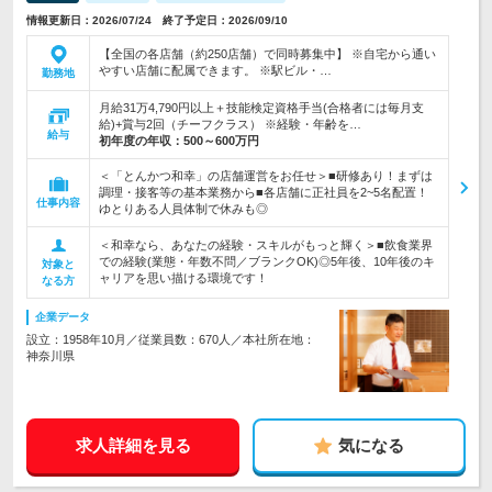
情報更新日：2026/07/24 終了予定日：2026/09/10
【全国の各店舗（約250店舗）で同時募集中】 ※自宅から通い
やすい店舗に配属できます。 ※駅ビル・…
勤務地
月給31万4,790円以上＋技能検定資格手当(合格者には毎月支
給)+賞与2回（チーフクラス） ※経験・年齢を…
給与
初年度の年収：
500～600万円
＜「とんかつ和幸」の店舗運営をお任せ＞■研修あり！まずは
調理・接客等の基本業務から■各店舗に正社員を2~5名配置！
仕事内容
ゆとりある人員体制で休みも◎
＜和幸なら、あなたの経験・スキルがもっと輝く＞■飲食業界
での経験(業態・年数不問／ブランクOK)◎5年後、10年後のキ
対象と
ャリアを思い描ける環境です！
なる方
企業データ
設立：1958年10月／従業員数：670人／本社所在地：
神奈川県
求人詳細を見る
気になる