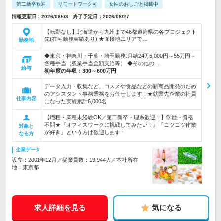
第二新卒歓迎
リモートワーク可
女性のおしごと掲載中
情報更新日：2026/08/03 終了予定日：2026/08/27
【転勤なし】北海道から九州まで46都道府県の各プロジェクト
先(在宅勤務実績あり) ★面接地エリアで…
勤務地
◆東京・神奈川・千葉・埼玉勤務:月給24万5,000円～55万円＋
各種手当（残業手当全額支給等） ◆その他の…
給与
初年度の年収：
300～600万円
データ入力・収集など、コスメや食品などの新商品開発のため
のアシスタント事務業務をお任せします！★就業先企業の社員
仕事内容
になった実績累計6,000名
【職種・業種未経験OK／第二新卒・理系歓迎！】学歴・資格
不問★『オフィスワークに挑戦してみたい！』『コツコツ作業
対象と
が好き』という方は歓迎します！
なる方
企業データ
設立：2001年12月／従業員数：19,944人／本社所在
地：東京都
求人詳細を見る
気になる