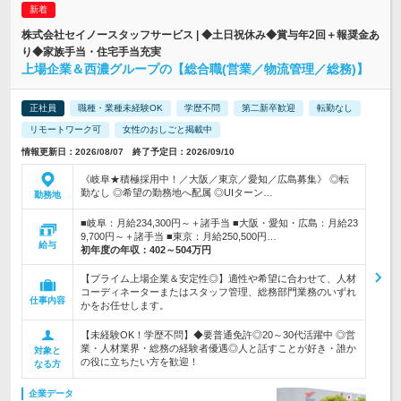
株式会社セイノースタッフサービス | ◆土日祝休み◆賞与年2回＋報奨金あ
り◆家族手当・住宅手当充実
上場企業＆西濃グループの【総合職(営業／物流管理／総務)】
正社員
職種・業種未経験OK
学歴不問
第二新卒歓迎
転勤なし
リモートワーク可
女性のおしごと掲載中
情報更新日：2026/08/07 終了予定日：2026/09/10
《岐阜★積極採用中！／大阪／東京／愛知／広島募集》 ◎転
勤なし ◎希望の勤務地へ配属 ◎UIターン…
勤務地
■岐阜：月給234,300円～＋諸手当 ■大阪・愛知・広島：月給23
9,700円～＋諸手当 ■東京：月給250,500円…
給与
初年度の年収：
402～504万円
【プライム上場企業＆安定性◎】適性や希望に合わせて、人材
コーディネーターまたはスタッフ管理、総務部門業務のいずれ
仕事内容
かをお任せします。
【未経験OK！学歴不問】◆要普通免許◎20～30代活躍中 ◎営
業・人材業界・総務の経験者優遇◎人と話すことが好き・誰か
対象と
の役に立ちたい方を歓迎！
なる方
企業データ