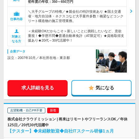
初年度の年収：
350～650万円
＼大手グループの特権／★親会社の特許技術あり ★国土交通
省・地方自治体・ネクスコなど大手案件多数！橋梁などコンク
仕事内容
リート構造物の施工管理業務。
＜未経験OKだからこそ＞新しいことに挑戦したいなど、意欲
重視！◆学歴不問◆普通自動車免許（AT限定可）★資格取得支
対象と
援あり★20代～30代活躍中！
なる方
企業データ
設立：2007年10月／本社所在地：東京都
求人詳細を見る
気になる
志望動機・自己PR不要
株式会社クラウドミッション | 将来はリモートやフリーランスOK／年休
125日／20代30代活躍中
【テスター】◆未経験歓迎◆自社ITスクール研修1ヵ月