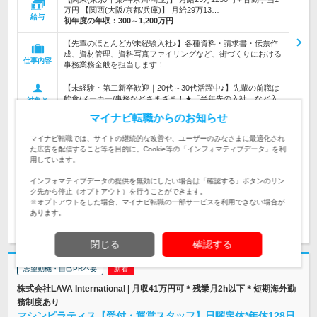
万円 【関西(大阪/京都/兵庫)】 月給29万13…
給与
初年度の年収：
300～1,200万円
【先輩のほとんどが未経験入社♪】各種資料・請求書・伝票作
成、資材管理、資料写真ファイリングなど、街づくりにおける
仕事内容
事務業務全般を担当します！
【未経験・第二新卒歓迎｜20代～30代活躍中♪】先輩の前職は
飲食/メーカー/事務などさまざま！★「半年先の入社」など入
対象と
社時期も相談可！ ※学歴不問
なる方
マイナビ転職からのお知らせ
企業データ
マイナビ転職では、サイトの継続的な改善や、ユーザーのみなさまに最適化され
設立：2006年10月／従業員数：5,224人／本社所在
た広告を配信すること等を目的に、Cookie等の「インフォマティブデータ」を利
地：愛知県
用しています。
インフォマティブデータの提供を無効にしたい場合は「確認する」ボタンのリン
ク先から停止（オプトアウト）を行うことができます。
※オプトアウトをした場合、マイナビ転職の一部サービスを利用できない場合が
あります。
求人詳細を見る
気になる
閉じる
確認する
志望動機・自己PR不要
株式会社LAVA International | 月収41万円可＊残業月2h以下＊短期海外勤
務制度あり
マシンピラティス【受付・運営スタッフ】日曜定休*年休128日