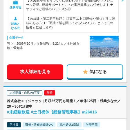
【 未経験からまちづくりに携われる！】書類作成やスケジュ
ール管理、現場サポートといった事務業務をお任せします ★
仕事内容
オフィスと現場のバランスが◎
【 未経験・第二新卒歓迎 】◎高卒以上 ◎建物や街づくりに興
味のある方 ★「面接で話を聞いてから決めたい」という方の
対象と
応募も歓迎します♪
なる方
企業データ
設立：2006年10月／従業員数：5,224人／本社所在
地：愛知県
求人詳細を見る
気になる
志望動機・自己PR不要
株式会社エイジェック | 月収35万円も可能！／年休125日・残業少なめ／
20～30代活躍中
#未経験歓迎 #土日祝休【総務管理事務】m26016
正社員
職種・業種未経験OK
完全週休2日制
学歴不問