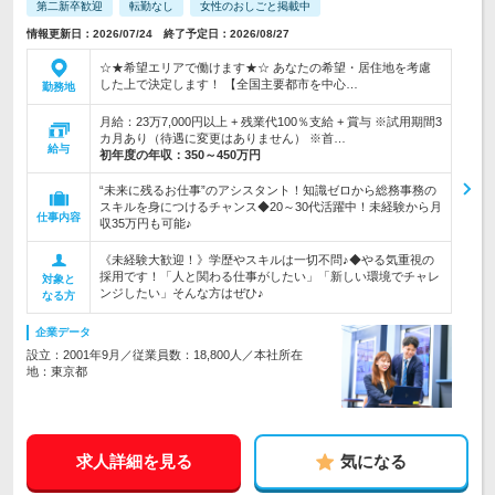
第二新卒歓迎
転勤なし
女性のおしごと掲載中
情報更新日：2026/07/24 終了予定日：2026/08/27
☆★希望エリアで働けます★☆ あなたの希望・居住地を考慮
した上で決定します！ 【全国主要都市を中心…
勤務地
月給：23万7,000円以上 + 残業代100％支給 + 賞与 ※試用期間3
カ月あり（待遇に変更はありません） ※首…
給与
初年度の年収：
350～450万円
“未来に残るお仕事”のアシスタント！知識ゼロから総務事務の
スキルを身につけるチャンス◆20～30代活躍中！未経験から月
仕事内容
収35万円も可能♪
《未経験大歓迎！》学歴やスキルは一切不問♪◆やる気重視の
採用です！「人と関わる仕事がしたい」「新しい環境でチャレ
対象と
ンジしたい」そんな方はぜひ♪
なる方
企業データ
設立：2001年9月／従業員数：18,800人／本社所在
地：東京都
求人詳細を見る
気になる