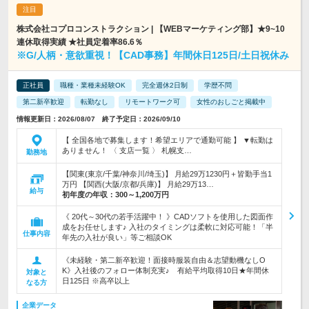
株式会社コプロコンストラクション | 【WEBマーケティング部】★9~10
連休取得実績 ★社員定着率86.6％
※G/人柄・意欲重視！【CAD事務】年間休日125日/土日祝休み
正社員
職種・業種未経験OK
完全週休2日制
学歴不問
第二新卒歓迎
転勤なし
リモートワーク可
女性のおしごと掲載中
情報更新日：2026/08/07 終了予定日：2026/09/10
【 全国各地で募集します！希望エリアで通勤可能 】 ▼転勤は
ありません！ 〈 支店一覧 〉 札幌支…
勤務地
【関東(東京/千葉/神奈川/埼玉)】 月給29万1230円＋皆勤手当1
万円 【関西(大阪/京都/兵庫)】 月給29万13…
給与
初年度の年収：
300～1,200万円
《 20代～30代の若手活躍中！ 》CADソフトを使用した図面作
成をお任せします♪ 入社のタイミングは柔軟に対応可能！「半
仕事内容
年先の入社が良い」等ご相談OK
《未経験・第二新卒歓迎！面接時服装自由＆志望動機なしO
K》入社後のフォロー体制充実♪ 有給平均取得10日★年間休
対象と
日125日 ※高卒以上
なる方
企業データ