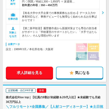
円 ◇関西／時給1,300～1,850円 ⇒ 派遣期…
給与
初年度の年収：
350～450万円
【有名大学や大手企業での事務業務をお任せ♪】データ入力や
来客対応など、事務デビューでも無理なく始められるお仕事ば
仕事内容
かりです！
【第二新卒歓迎】履歴書作成から面接対策までも専任の担当者
がサポート☆「学校運営のサポートがしたい」「大手ではたら
対象と
きたい」そんな理想が叶います
なる方
企業データ
設立：1989年3月／本社所在地：大阪府
求人詳細を見る
気になる
志望動機・自己PR不要
株式会社Rise top | 【社員の9割が未経験＆20代入社】★未経験でも月給
30万円以上
＼フルリモート×全国募集／【人材コーディネーター】★土日祝