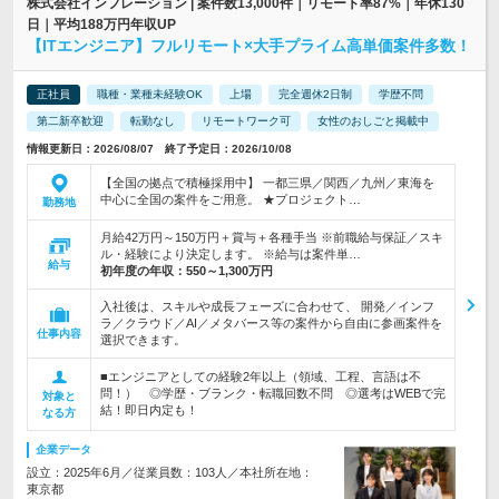
株式会社インフレーション | 案件数13,000件｜リモート率87%｜年休130
日｜平均188万円年収UP
【ITエンジニア】フルリモート×大手プライム高単価案件多数！
正社員
職種・業種未経験OK
上場
完全週休2日制
学歴不問
第二新卒歓迎
転勤なし
リモートワーク可
女性のおしごと掲載中
情報更新日：2026/08/07 終了予定日：2026/10/08
【全国の拠点で積極採用中】 一都三県／関西／九州／東海を
中心に全国の案件をご用意。 ★プロジェクト…
勤務地
月給42万円～150万円＋賞与＋各種手当 ※前職給与保証／スキ
ル・経験により決定します。 ※給与は案件単…
給与
初年度の年収：
550～1,300万円
入社後は、スキルや成長フェーズに合わせて、 開発／インフ
ラ／クラウド／AI／メタバース等の案件から自由に参画案件を
仕事内容
選択できます。
■エンジニアとしての経験2年以上（領域、工程、言語は不
問！） ◎学歴・ブランク・転職回数不問 ◎選考はWEBで完
対象と
結！即日内定も！
なる方
企業データ
設立：2025年6月／従業員数：103人／本社所在地：
東京都