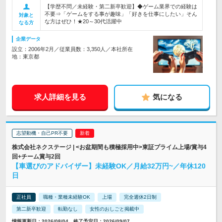
【学歴不問／未経験・第二新卒歓迎】◆ゲーム業界での経験は
不要⇒「ゲームをする事が趣味」「好きを仕事にしたい」そん
対象と
な方はぜひ！★20～30代活躍中
なる方
企業データ
設立：2006年2月／従業員数：3,350人／本社所在
地：東京都
求人詳細を見る
気になる
志望動機・自己PR不要
株式会社ネクステージ | <お盆期間も積極採用中>東証プライム上場/賞与4
回+チーム賞与2回
【車選びのアドバイザー】未経験OK／月給32万円~／年休120
日
正社員
職種・業種未経験OK
上場
完全週休2日制
第二新卒歓迎
転勤なし
女性のおしごと掲載中
情報更新日：2026/08/04 終了予定日：2026/09/07