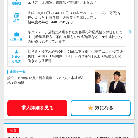
エリア】 北海道／青森県／宮城県／山形県／…
勤務地
月給320,000円～644,000円 ★給与のベースアップ(1.6万円)を
行いました！ ※前職・経験等を考慮し決定し…
給与
初年度の年収：
448～901万円
ネクステージ店舗に来店されたお客様の対応業務をお任せしま
す （希望車種もご案内/見積もり作成/納車など）★中途社員へ
仕事内容
の研修も充実しています
◎営業・接客未経験OK ◎39歳以下（※）◎高卒以上 ◎要普通
免許（AT可）★年間休日120日＋有休年5日以上 ★転勤なしの
対象と
働き方も選択可
なる方
企業データ
設立：1998年12月／従業員数：6,492人／本社所在
地：愛知県
求人詳細を見る
気になる