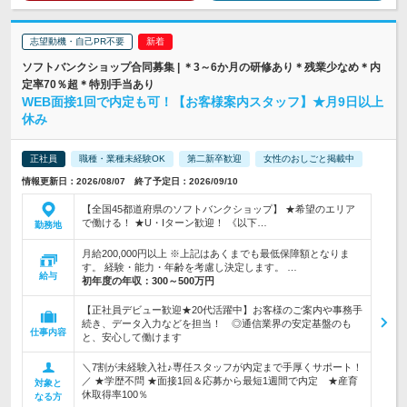
志望動機・自己PR不要
ソフトバンクショップ合同募集 | ＊3～6か月の研修あり＊残業少なめ＊内
定率70％超＊特別手当あり
WEB面接1回で内定も可！【お客様案内スタッフ】★月9日以上
休み
正社員
職種・業種未経験OK
第二新卒歓迎
女性のおしごと掲載中
情報更新日：2026/08/07 終了予定日：2026/09/10
【全国45都道府県のソフトバンクショップ】 ★希望のエリア
で働ける！ ★U・Iターン歓迎！ 《以下…
勤務地
月給200,000円以上 ※上記はあくまでも最低保障額となりま
す。 経験・能力・年齢を考慮し決定します。 …
給与
初年度の年収：
300～500万円
【正社員デビュー歓迎★20代活躍中】お客様のご案内や事務手
続き、データ入力などを担当！ ◎通信業界の安定基盤のも
仕事内容
と、安心して働けます
＼7割が未経験入社♪専任スタッフが内定まで手厚くサポート！
／ ★学歴不問 ★面接1回＆応募から最短1週間で内定 ★産育
対象と
休取得率100％
なる方