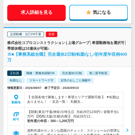
求人詳細を見る
気になる
志望動機・自己PR不要
株式会社コプロコンストラクション | 上場グループ│希望勤務地を選択可│
季節休暇は10連休が可能♪
※■【事務系総合職】完全週休2日制/転勤なし/初年度年収例400
万
正社員
職種・業種未経験OK
完全週休2日制
第二新卒歓迎
転勤なし
リモートワーク可
女性のおしごと掲載中
情報更新日：2026/08/07 終了予定日：2026/09/10
【 全国各地で募集します！希望エリアで通勤可能 】 ▼転勤は
ありません！ 〈 支店一覧 〉 札幌支…
勤務地
【関東(東京/千葉/神奈川/埼玉)】 月給29万1230円＋皆勤手当1
万円 【関西(大阪/京都/兵庫)】 月給29万13…
給与
初年度の年収：
300～1,200万円
資料作成やカンタンな図面のチェック、スケジュールの管理な