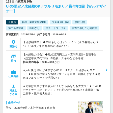
128日／残業月10h
U-35限定／未経験OK／フルリモあり／賞与年2回【Webデザイ
ナー】
正社員
職種・業種未経験OK
完全週休2日制
学歴不問
第二新卒歓迎
転勤なし
リモートワーク可
女性のおしごと掲載中
情報更新日：2026/07/24 終了予定日：2026/09/24
【研修期間中】 ◆本社もしくはオンライン（全国各地からO
K） ◇本社／東京都豊島区池袋2-47-6…
勤務地
【未経験の場合】◆月給25万円以上＋賞与年2回＋各種手当
（想定年収350万円） ※経験・スキルなどを考慮…
給与
初年度の年収：
350～600万円
★入社後は当社が運営するWEB・ITスクール研修からスター
ト！★研修後は様々なWebデザインを企画・制作します！★将
仕事内容
来はフルリモートで活躍OK！
★先輩は全員が未経験入社！だからあなたも大丈夫！★「WEB
デザイナーになりたい！」その想いがあればOK！未経験・第
対象と
二新卒・既卒者大歓迎！
なる方
企業データ
設立：2023年9月／本社所在地：東京都