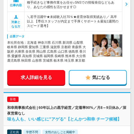
種手続きなど事務作業をお任せ♪SNSでの情報発信などもあ
仕事内容
り、あなたの感性を活かせます◎
＼若手活躍中★未経験入社70％★産育休取得実績あり／ 高卒
以上 【専任スタッフが内定まで手厚くサポート＆最短1週間の
対象と
スピード選考】
なる方
企業データ
本社所在地：北海道 神奈川県 石川県 新潟県 山梨県
岐阜県 静岡県 愛知県 三重県 滋賀県 京都府 青森県 大
阪府 兵庫県 奈良県 岡山県 広島県 山口県 徳島県 香川
県 愛媛県 高知県 宮城県 福岡県 長崎県 熊本県 大分県
鹿児島県 秋田県 山形県 茨城県 栃木県 埼玉県 東京都
求人詳細を見る
気になる
和幸商事株式会社 | 60年以上の黒字経営／定着率90%／月8～9日休み／深
夜営業なし
味も人も、いい感じに”アゲる”【とんかつ和幸 チーフ候補】
正社員
学歴不問
女性のおしごと掲載中