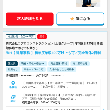
求人詳細を見る
気になる
志望動機・自己PR不要
株式会社コプロコンストラクション | 上場グループ│年間休日125日│希望
勤務地で働けて転勤なし
※H【 建築事務 】初年度年収400万以上も可／完全週休2日制
正社員
職種・業種未経験OK
完全週休2日制
第二新卒歓迎
転勤なし
リモートワーク可
女性のおしごと掲載中
情報更新日：2026/08/07 終了予定日：2026/09/10
【 全国各地で募集します！希望エリアで通勤可能 】 ▼転勤は
ありません！ 〈 支店一覧 〉 札幌支…
勤務地
【関東(東京/千葉/神奈川/埼玉)】 月給29万1230円＋皆勤手当1
万円 【関西(大阪/京都/兵庫)】 月給29万13…
給与
初年度の年収：
300～1,200万円