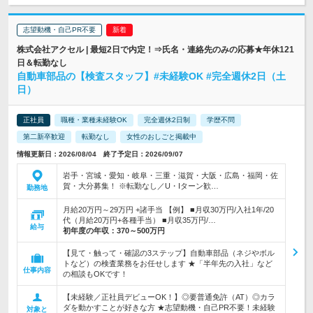
志望動機・自己PR不要
株式会社アクセル | 最短2日で内定！⇒氏名・連絡先のみの応募★年休121
日＆転勤なし
自動車部品の【検査スタッフ】#未経験OK #完全週休2日（土
日）
正社員
職種・業種未経験OK
完全週休2日制
学歴不問
第二新卒歓迎
転勤なし
女性のおしごと掲載中
情報更新日：2026/08/04 終了予定日：2026/09/07
岩手・宮城・愛知・岐阜・三重・滋賀・大阪・広島・福岡・佐
賀・大分募集！ ※転勤なし／U・Iターン歓…
勤務地
月給20万円～29万円 +諸手当 【例】 ■月収30万円/入社1年/20
代（月給20万円+各種手当） ■月収35万円/…
給与
初年度の年収：
370～500万円
【見て・触って・確認の3ステップ】自動車部品（ネジやボル
トなど）の検査業務をお任せします ★「半年先の入社」など
仕事内容
の相談もOKです！
【未経験／正社員デビューOK！】◎要普通免許（AT）◎カラ
ダを動かすことが好きな方 ★志望動機・自己PR不要！未経験
対象と