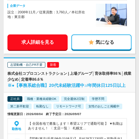
企業データ
設立：2008年11月／従業員数：3,760人／本社所在
地：東京都
求人詳細を見る
気になる
志望動機・自己PR不要
株式会社コプロコンストラクション | 上場グループ│育休取得率98％│残業
少なめ│定着率86.6％
※●【事務系総合職】20代未経験活躍中♪/年間休日125日以上
正社員
職種・業種未経験OK
完全週休2日制
学歴不問
第二新卒歓迎
転勤なし
リモートワーク可
女性のおしごと掲載中
情報更新日：2026/08/04 終了予定日：2026/09/07
【 全国各地で募集します！希望エリアで通勤可能 】 ▼転勤は
ありません！ 〈 支店一覧 〉 札幌支…
勤務地
【関東(東京/千葉/神奈川/埼玉)】 月給29万1230円＋皆勤手当1