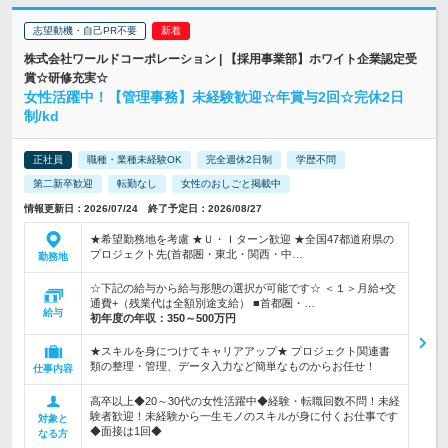
志望動機・自己PR不要
株式会社ワールドコーポレーション | 【採用事業部】ホワイト企業認定受
賞☆研修充実☆
女性活躍中！【管理事務】未経験歓迎☆年賞与2回☆完休2日
制/kd
正社員
職種・業種未経験OK
完全週休2日制
学歴不問
第二新卒歓迎
転勤なし
女性のおしごと掲載中
情報更新日：2026/07/24 終了予定日：2026/08/27
★希望勤務地を考慮 ★Ｕ・Ｉターン歓迎 ★全国47都道府県の
プロジェクト先(首都圏・東北・関西・中…
勤務地
☆下記の給与から給与形態の選択が可能です☆ ＜１＞月給+交
通費+（残業代は全額別途支給） ■首都圏・…
給与
初年度の年収：
350～500万円
★スキルを身につけてキャリアアップ★ プロジェクト関連書
類の整理・管理、データ入力など簡単なものからお任せ！
仕事内容
高卒以上◆20～30代の女性活躍中◆経験・転職回数不問！未経
験者歓迎！未経験から一生モノのスキルが身に付くお仕事です
対象と
◆面接は1回◆
なる方