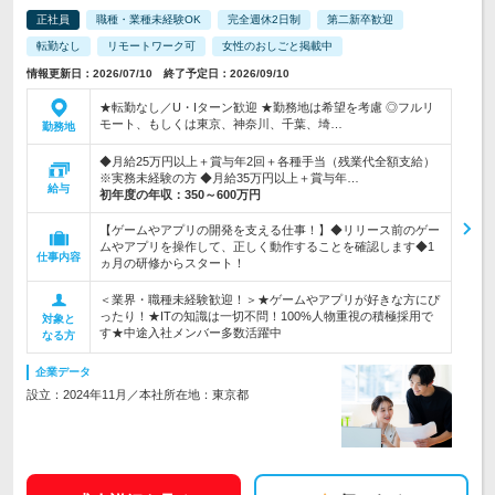
正社員
職種・業種未経験OK
完全週休2日制
第二新卒歓迎
転勤なし
リモートワーク可
女性のおしごと掲載中
情報更新日：2026/07/10 終了予定日：2026/09/10
★転勤なし／U・Iターン歓迎 ★勤務地は希望を考慮 ◎フルリ
モート、もしくは東京、神奈川、千葉、埼…
勤務地
◆月給25万円以上＋賞与年2回＋各種手当（残業代全額支給）
※実務未経験の方 ◆月給35万円以上＋賞与年…
給与
初年度の年収：
350～600万円
【ゲームやアプリの開発を支える仕事！】◆リリース前のゲー
ムやアプリを操作して、正しく動作することを確認します◆1
仕事内容
ヵ月の研修からスタート！
＜業界・職種未経験歓迎！＞★ゲームやアプリが好きな方にぴ
ったり！★ITの知識は一切不問！100%人物重視の積極採用で
対象と
す★中途入社メンバー多数活躍中
なる方
企業データ
設立：2024年11月／本社所在地：東京都