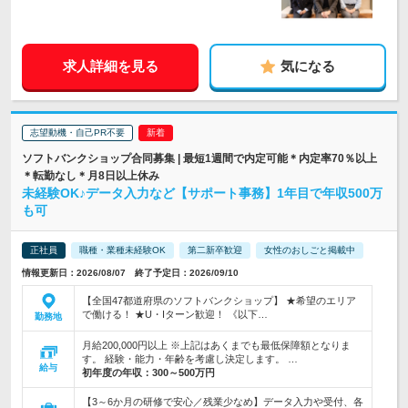
求人詳細を見る
気になる
志望動機・自己PR不要
ソフトバンクショップ合同募集 | 最短1週間で内定可能＊内定率70％以上
＊転勤なし＊月8日以上休み
未経験OK♪データ入力など【サポート事務】1年目で年収500万
も可
正社員
職種・業種未経験OK
第二新卒歓迎
女性のおしごと掲載中
情報更新日：2026/08/07 終了予定日：2026/09/10
【全国47都道府県のソフトバンクショップ】 ★希望のエリア
で働ける！ ★U・Iターン歓迎！ 《以下…
勤務地
月給200,000円以上 ※上記はあくまでも最低保障額となりま
す。 経験・能力・年齢を考慮し決定します。 …
給与
初年度の年収：
300～500万円
【3～6か月の研修で安心／残業少なめ】データ入力や受付、各