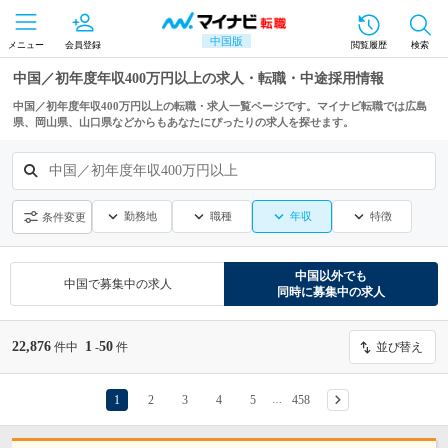
中国版
メニュー
会員登録
閲覧履歴
検索
中国／初年度年収400万円以上の求人・転職・中途採用情報
中国／初年度年収400万円以上の転職・求人一覧ページです。マイナビ転職では広島
県、岡山県、山口県などからもあなたにぴったりの求人を探せます。
中国／初年度年収400万円以上
勤務地
職種
年収
特徴
条件変更
中国
以外でも
中国
で募集中の求人
同時に募集中の求人
22,876
1
50
件中
-
件
並び替え
1
2
3
4
5
458
…