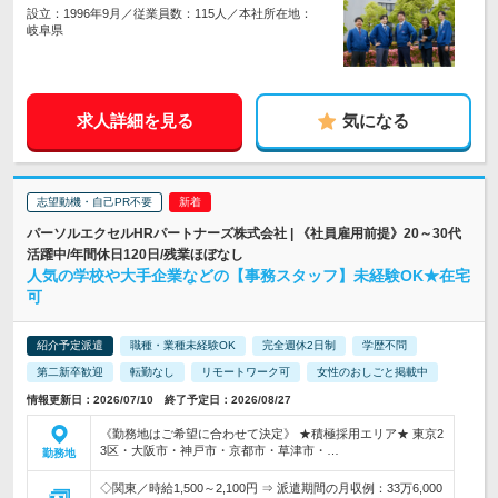
設立：1996年9月／従業員数：115人／本社所在地：
岐阜県
求人詳細を見る
気になる
志望動機・自己PR不要
パーソルエクセルHRパートナーズ株式会社 | 《社員雇用前提》20～30代
活躍中/年間休日120日/残業ほぼなし
人気の学校や大手企業などの【事務スタッフ】未経験OK★在宅
可
紹介予定派遣
職種・業種未経験OK
完全週休2日制
学歴不問
第二新卒歓迎
転勤なし
リモートワーク可
女性のおしごと掲載中
情報更新日：2026/07/10 終了予定日：2026/08/27
《勤務地はご希望に合わせて決定》 ★積極採用エリア★ 東京2
3区・大阪市・神戸市・京都市・草津市・…
勤務地
◇関東／時給1,500～2,100円 ⇒ 派遣期間の月収例：33万6,000