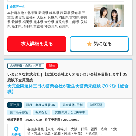
企業データ
本社所在地：北海道 新潟県 岐阜県 静岡県 愛知県 三
重県 滋賀県 京都府 大阪府 兵庫県 岡山県 宮城県 香川
県 愛媛県 福岡県 熊本県 大分県 鹿児島県 山形県 茨城
県 栃木県 埼玉県 東京都 神奈川県 石川県
求人詳細を見る
気になる
志望動機・自己PR不要
いまどきな株式会社 | 【立派な会社よりオモシロい会社を目指します】35
歳以下全員面接
★完全隔週休三日の営業会社が誕生★営業未経験でOK◎【総合
職】
正社員
職種・業種未経験OK
完全週休2日制
学歴不問
第二新卒歓迎
転勤なし
女性のおしごと掲載中
情報更新日：2026/07/10 終了予定日：2026/09/10
各拠点募集【東京・神奈川・大阪・群馬・福岡・広島・北海
道・宮城・福島・浦和・岩槻・千歳】 ＊拠点間…
勤務地