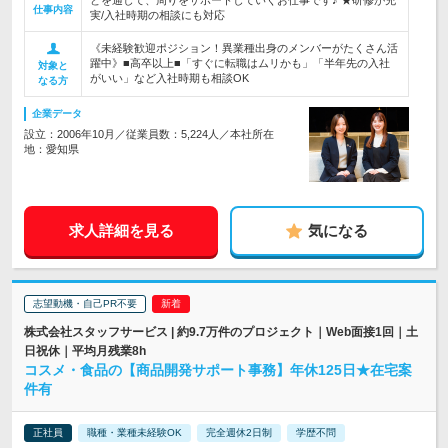
どを通して、周りをサポートしていくお仕事です♪ ★研修が充
仕事内容
実/入社時期の相談にも対応
《未経験歓迎ポジション！異業種出身のメンバーがたくさん活
躍中》■高卒以上■「すぐに転職はムリかも」「半年先の入社
対象と
がいい」など入社時期も相談OK
なる方
企業データ
設立：2006年10月／従業員数：5,224人／本社所在
地：愛知県
求人詳細を見る
気になる
志望動機・自己PR不要
株式会社スタッフサービス | 約9.7万件のプロジェクト｜Web面接1回｜土
日祝休｜平均月残業8h
コスメ・食品の【商品開発サポート事務】年休125日★在宅案
件有
正社員
職種・業種未経験OK
完全週休2日制
学歴不問