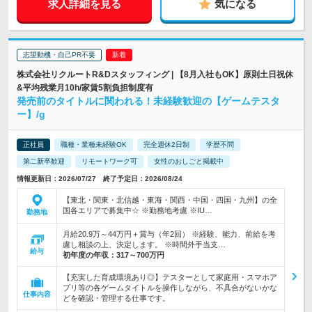
求人詳細を見る
気になる
志望動機・自己PR不要
株式会社リクルートR&Dスタッフィング | 【8月入社もOK】原則土日祝休
&平均残業月10h/家賃5割負担制度有
発売前のタイトルに関われる！未経験歓迎の【ゲームテスタ
ー】/g
正社員
職種・業種未経験OK
完全週休2日制
学歴不問
第二新卒歓迎
リモートワーク可
女性のおしごと掲載中
情報更新日：2026/07/27 終了予定日：2026/08/24
【東北・関東・北信越・東海・関西・中国・四国・九州】の全
国各エリアで募集中☆ ※勤務地考慮 ※IU…
勤務地
月給20.9万～44万円＋賞与（年2回） ※経験、能力、前給を考
慮し相談の上、決定します。 ※時間外手当支…
給与
初年度の年収：
317～700万円
【充実した育成環境あり◎】テスターとして家庭用・スマホア
プリ等の各ゲームタイトルを操作しながら、不具合がないかな
仕事内容
どを確認・管理する仕事です。