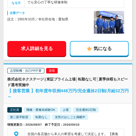
でも安心の丁寧な研修体制
なる方
企業データ
設立：1991年10月／本社所在地：愛知県
求人詳細を見る
気になる
志望動機・自己PR不要
株式会社ネクステージ | 東証プライム上場│転勤なし可│夏季休暇もスピー
ド選考実施中
【 接客営業 】初年度年収例448万円/完全週休2日制/月給32万円
～
正社員
職種・業種未経験OK
上場
完全週休2日制
第二新卒歓迎
転勤なし
女性のおしごと掲載中
情報更新日：2026/08/07 終了予定日：2026/09/10
全国の各店舗から本人の希望を考慮して決定します。 【募集