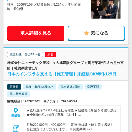
設立：2006年10月／従業員数：5,224人／本社所在
地：愛知県
求人詳細を見る
気になる
志望動機・自己PR不要
株式会社ニューテック康和 | ＜大成建設グループ＞賞与年3回/4.5ヵ月分支
給｜社員寮家賃1万
日本のインフラを支える【施工管理】未経験OK/年休125日
正社員
職種・業種未経験OK
完全週休2日制
学歴不問
第二新卒歓迎
情報更新日：2026/07/24 終了予定日：2026/09/24
★直行直帰OK＆17時退社も可能 ★勤務地は希望を考慮し決定
★全国9か所の拠点で募集 【本社】…
勤務地
月給220,000円～400,000円 ＋ 賞与 ※経験・能力等を考慮し、
当社規定により決定します。 ※試用期間3～1…
給与