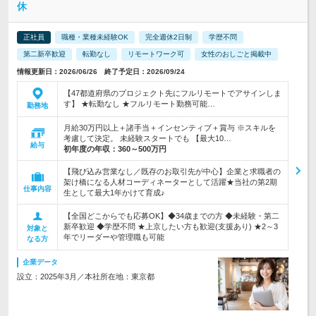
休
正社員
職種・業種未経験OK
完全週休2日制
学歴不問
第二新卒歓迎
転勤なし
リモートワーク可
女性のおしごと掲載中
情報更新日：2026/06/26 終了予定日：2026/09/24
【47都道府県のプロジェクト先にフルリモートでアサインしま
す】 ★転勤なし ★フルリモート勤務可能…
勤務地
月給30万円以上＋諸手当＋インセンティブ＋賞与 ※スキルを
考慮して決定。 未経験スタートでも 【最大10…
給与
初年度の年収：
360～500万円
【飛び込み営業なし／既存のお取引先が中心】企業と求職者の
架け橋になる人材コーディネーターとして活躍★当社の第2期
仕事内容
生として最大1年かけて育成♪
【全国どこからでも応募OK】◆34歳までの方 ◆未経験・第二
新卒歓迎 ◆学歴不問 ★上京したい方も歓迎(支援あり) ★2～3
対象と
年でリーダーや管理職も可能
なる方
企業データ
設立：2025年3月／本社所在地：東京都