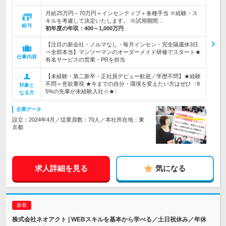
月給25万円～70万円＋インセンティブ＋各種手当 ※経験・ス
キルを考慮して決定いたします。 ※試用期間…
給与
初年度の年収：
400～1,000万円
【注目の新会社・ノルマなし・毎月インセン・完全隔週休3日
⇒全部本当】マンツーマンのオーダーメイド研修でスタート★
仕事内容
有名サービスの営業・PRを担当
【未経験・第二新卒・正社員デビュー歓迎／学歴不問】★経験
不問＝意欲重視 ★今までの自分・環境を変えたい方はぜひ〈9
対象と
5%の先輩が未経験入社☆★〉
なる方
企業データ
設立：2024年4月／従業員数：70人／本社所在地：東
京都
求人詳細を見る
気になる
株式会社ネオアクト | WEBスキルを基本から学べる／土日祝休み／年休