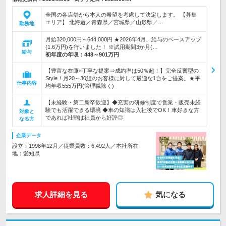
全国の各店舗から本人の希望を考慮して決定します。 【募集
エリア】 北海道／青森県／宮城県／山形県／…
勤務地
月給320,000円～644,000円 ★2026年4月、給与のベースアップ
(1.6万円)を行いました！ ※試用期間3か月(…
給与
初年度の年収：
448～901万円
【豊富な在庫×丁寧な提案⇒成約率は50％超！】完全反響型の
Style！月20～30組のお客様に対して最適な1台をご提案。★平
仕事内容
均年収555万円(管理職除く)
【未経験・第二新卒歓迎】◆充実の研修制度で営業・販売未経
験でも活躍できる環境 ◆車の知識は入社後でOK！車好きな方
対象と
であれば社割は社員から好評◎
なる方
企業データ
設立：1998年12月／従業員数：6,492人／本社所在
地：愛知県
求人詳細を見る
気になる