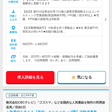
仕事内容
題解決に貢献できます
【必須】銀行や証券会社等での個人顧客営業経験またはコンサ
ルティング営業経験(取扱商材不問)／FP2級／四大卒以上 ★宅
対象と
建、FPS1級の資格等は尚歓迎
なる方
【在宅勤務相談可】 ※転居を伴う異動あり ■本社 東京都千代
田区丸の内1-4-5 ■全国の拠点(海…
勤務地
500万円～1,400万円
初年度
年収
月給：25万円～80万円 ※経験・前職給与を考慮して加給優遇
します。 ※試用期間（6ヶ月）あり。試用期間…
給与
求人詳細を見る
気になる
志望動機・自己PR不要
株式会社CBCテレビ | 「ゴゴスマ」など全国的な人気番組を制作の民間放
送局／完休2日