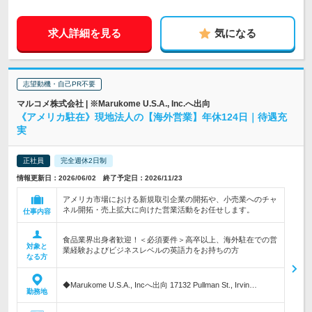
求人詳細を見る
気になる
志望動機・自己PR不要
マルコメ株式会社 | ※Marukome U.S.A., Inc.へ出向
《アメリカ駐在》現地法人の【海外営業】年休124日｜待遇充
実
正社員
完全週休2日制
情報更新日：2026/06/02 終了予定日：2026/11/23
アメリカ市場における新規取引企業の開拓や、小売業へのチャ
ネル開拓・売上拡大に向けた営業活動をお任せします。
仕事内容
食品業界出身者歓迎！＜必須要件＞高卒以上、海外駐在での営
対象と
業経験およびビジネスレベルの英語力をお持ちの方
なる方
◆Marukome U.S.A., Incへ出向 17132 Pullman St., Irvin…
勤務地