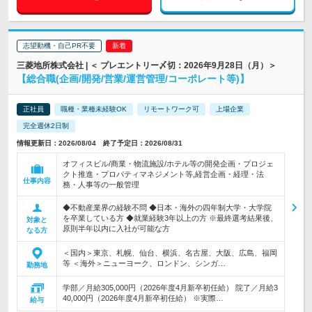
志望動機・自己PR不要
三菱地所株式会社 | ＜ プレエントリー〆切：2026年9月28日（月）＞
【総合職(企画/開発/営業/運営管理/コーポレート等)】
正社員
職種・業種未経験OK
リモートワーク可
上場企業
完全週休2日制
情報更新日：2026/08/04 終了予定日：2026/08/31
オフィスビル/商業・物流施設/ホテル等の開発企画・プロジェ
クト推進・プロパティマネジメント等,経営企画・経理・法
仕事内容
務・人事等の一般管理
◆不動産業界の経験不問 ◆日本・海外の四年制大学・大学院
を卒業している方 ◆就業経験3年以上の方 ※最終選考結果後、
対象と
原則半年以内に入社が可能な方
なる方
＜国内＞東京、札幌、仙台、横浜、名古屋、大阪、広島、福岡
等 ＜海外＞ニューヨーク、ロンドン、シンガ…
勤務地
学部／月給305,000円（2026年度4月新卒初任給） 院了／月給3
40,000円（2026年度4月新卒初任給） ※実際…
給与