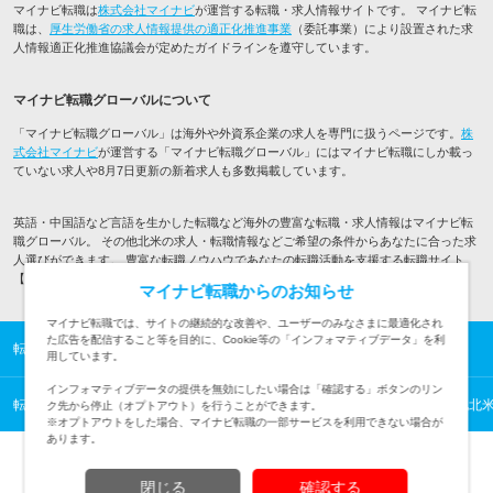
マイナビ転職は
株式会社マイナビ
が運営する転職・求人情報サイトです。 マイナビ転
職は、
厚生労働省の求人情報提供の適正化推進事業
（委託事業）により設置された求
人情報適正化推進協議会が定めたガイドラインを遵守しています。
マイナビ転職グローバルについて
「マイナビ転職グローバル」は海外や外資系企業の求人を専門に扱うページです。
株
式会社マイナビ
が運営する「マイナビ転職グローバル」にはマイナビ転職にしか載っ
ていない求人や8月7日更新の新着求人も多数掲載しています。
英語・中国語など言語を生かした転職など海外の豊富な転職・求人情報はマイナビ転
職グローバル。 その他北米の求人・転職情報などご希望の条件からあなたに合った求
人選びができます。 豊富な転職ノウハウであなたの転職活動を支援する転職サイト
【マイナビ転職】
マイナビ転職からのお知らせ
マイナビ転職では、サイトの継続的な改善や、ユーザーのみなさまに最適化され
た広告を配信すること等を目的に、Cookie等の「インフォマティブデータ」を利
転職TOP
海外の転職・求人情報TOP
その他北米の転職・求人一覧
用しています。
インフォマティブデータの提供を無効にしたい場合は「確認する」ボタンのリン
転職TOP
海外の転職・求人情報TOP
北米の転職・求人情報一覧
その他北
ク先から停止（オプトアウト）を行うことができます。
※オプトアウトをした場合、マイナビ転職の一部サービスを利用できない場合が
あります。
閉じる
確認する