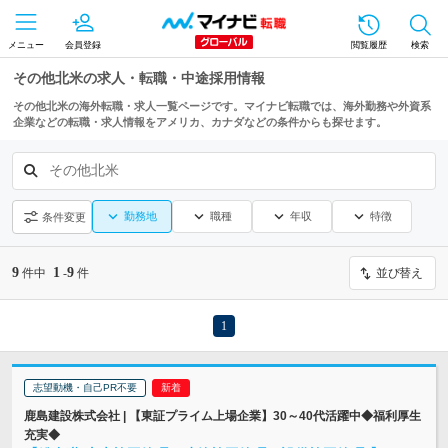
メニュー
会員登録
閲覧履歴
検索
その他北米の求人・転職・中途採用情報
その他北米の海外転職・求人一覧ページです。マイナビ転職では、海外勤務や外資系
企業などの転職・求人情報をアメリカ、カナダなどの条件からも探せます。
その他北米
勤務地
職種
年収
特徴
条件変更
9
1
9
件中
-
件
並び替え
1
志望動機・自己PR不要
鹿島建設株式会社 | 【東証プライム上場企業】30～40代活躍中◆福利厚生
充実◆