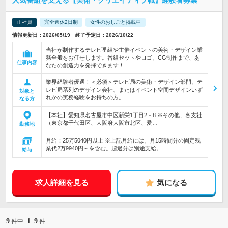
人気番組を支える【美術・クリエイティブ職】経験者募集
正社員
完全週休2日制
女性のおしごと掲載中
情報更新日：2026/05/19 終了予定日：2026/10/22
当社が制作するテレビ番組や主催イベントの美術・デザイン業
務全般をお任せします。番組セットやロゴ、CG制作まで、あ
仕事内容
なたの創造力を発揮できます！
業界経験者優遇！＜必須＞テレビ局の美術・デザイン部門、テ
レビ局系列のデザイン会社、またはイベント空間デザインいず
対象と
れかの実務経験をお持ちの方。
なる方
【本社】愛知県名古屋市中区新栄1丁目2－8 ※その他、各支社
（東京都千代田区、大阪府大阪市北区、愛…
勤務地
月給：25万5040円以上 ※上記月給には、月15時間分の固定残
業代2万9940円～を含む。超過分は別途支給。 …
給与
求人詳細を見る
気になる
9
1
9
件中
-
件