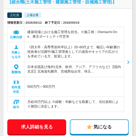
【総合職(土木施工管理・建築施工管理・設備施工管理)】
正社員
上場企業
情報更新日：2026/06/12 終了予定日：2026/09/10
建築現場における施工管理を担当。※施工例：Otemachi On
e、東京ポートシティ竹芝等
仕事内容
《四大卒・高専専攻科卒以上》20~60代まで、幅広い年齢層の
技術者が活躍中/施工管理者としての成長やキャリアの広がり
対象と
を求めている方、歓迎します。
なる方
日本全国及び海外(北米、欧州、アジア、アフリカなど) 【国内
支店】北海道札幌市、宮城県仙台市、埼玉…
勤務地
500万円～900万円
初年度
年収
月給30万円以上 ※経験・年齢などを勘案して、当社規程によ
り個別に決定します。
給与
求人詳細を見る
気になる