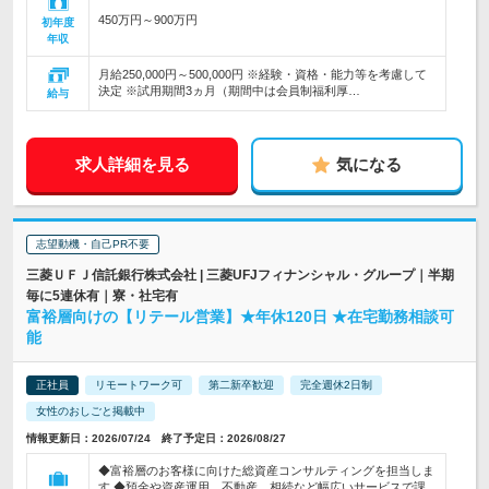
450万円～900万円
初年度
年収
月給250,000円～500,000円 ※経験・資格・能力等を考慮して
決定 ※試用期間3ヵ月（期間中は会員制福利厚…
給与
求人詳細を見る
気になる
志望動機・自己PR不要
三菱ＵＦＪ信託銀行株式会社 | 三菱UFJフィナンシャル・グループ｜半期
毎に5連休有｜寮・社宅有
富裕層向けの【リテール営業】★年休120日 ★在宅勤務相談可
能
正社員
リモートワーク可
第二新卒歓迎
完全週休2日制
女性のおしごと掲載中
情報更新日：2026/07/24 終了予定日：2026/08/27
◆富裕層のお客様に向けた総資産コンサルティングを担当しま
す ◆預金や資産運用、不動産、相続など幅広いサービスで課