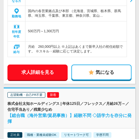
なる方
国内の各営業拠点及び本部 （北海道、宮城県、栃木県、群馬
県、埼玉県、千葉県、東京都、神奈川県、富山…
勤務地
500万円～1,300万円
初年度
年収
月給 260,000円以上 ※上記はあくまで新卒入社の初任給額で
す。 ※スキル・経験に応じて決定します。
給与
求人詳細を見る
気になる
志望動機・自己PR不要
株式会社太知ホールディングス | 年休125日／フレックス／月給26万～／
住宅手当あり／残業少なめ
【総合職（海外営業/貿易事務）】経験不問 ◇語学力を存分に発
揮
正社員
職種・業種未経験OK
リモートワーク可
学歴不問