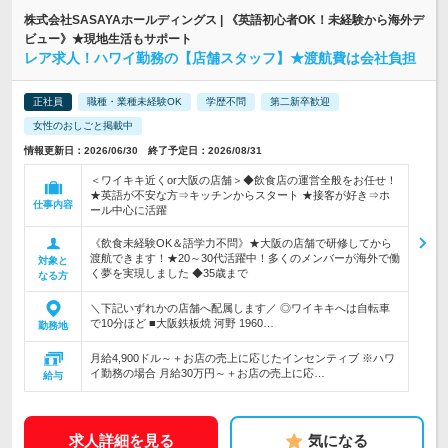
株式会社SASAYAホールディングス | 《英語初心者OK！未経験から海外デ
ビュー》★現地生活もサポート
レア求人！ハワイ勤務の【店舗スタッフ】★渡航費は会社負担
正社員
職種・業種未経験OK
学歴不問
第二新卒歓迎
女性のおしごと掲載中
情報更新日：2026/06/30 終了予定日：2026/08/31
＜ワイキキ近くor大阪の店舗＞◆飲食店の運営全般をお任せ！
★英語が不安な方⇒キッチンからスタート ★接客が好き⇒ホ
仕事内容
ール中心に活躍
《飲食未経験OK＆語学力不問》★大阪の店舗で研修してから
渡航できます！★20～30代活躍中！多くのメンバーが海外で働
対象と
く夢を実現しました ◆35歳まで
なる方
＼下記いずれかの店舗へ配属します／ ◎ワイキキへは自転車
で10分ほど ■大阪鉄板焼 河野 1960…
勤務地
月給4,900ドル～＋お店の売上に応じたインセンティブ ※ハワ
イ勤務の場合 月給30万円～＋お店の売上に応…
給与
求人詳細を見る
気になる