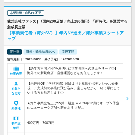
志望動機・自己PR不要
株式会社ファッズ | 《国内200店舗／売上280億円》『新時代』を運営する
急成長企業
【事業責任者（海外SV）】年内NY進出／海外事業スタートア
ップ
正社員
職種・業種未経験OK
学歴不問
情報更新日：2026/06/30 終了予定日：2026/09/28
【語学力不問／NYを皮切りに世界各国への進出をリード◎】
海外での新規出店・店舗運営などをお任せします！
仕事内容
【未経験OK／学歴不問】経験よりも意欲やポテンシャルを重
視！／完成前の事業に飛び込み、楽しみながら一緒に形にして
対象と
いける方を歓迎します◎
なる方
★海外事業立ち上げSV第一期生 ★2026年12月にオープン予定
のニューヨーク店舗へ滞在あり ※配…
勤務地
400万円～700万円
初年度
年収