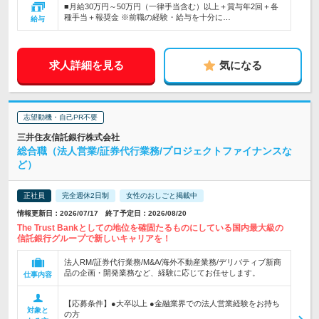
■月給30万円～50万円（一律手当含む）以上＋賞与年2回＋各
種手当＋報奨金 ※前職の経験・給与を十分に…
給与
求人詳細を見る
気になる
志望動機・自己PR不要
三井住友信託銀行株式会社
総合職（法人営業/証券代行業務/プロジェクトファイナンスな
ど）
正社員
完全週休2日制
女性のおしごと掲載中
情報更新日：2026/07/17 終了予定日：2026/08/20
The Trust Bankとしての地位を確固たるものにしている国内最大級の
信託銀行グループで新しいキャリアを！
法人RM/証券代行業務/M&A/海外不動産業務/デリバティブ新商
品の企画・開発業務など、経験に応じてお任せします。
仕事内容
【応募条件】●大卒以上 ●金融業界での法人営業経験をお持ち
対象と
の方