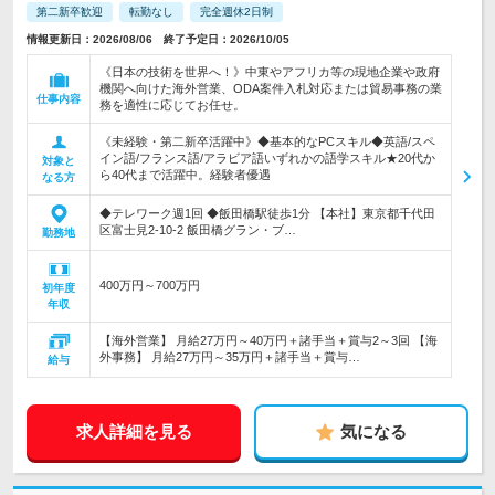
第二新卒歓迎
転勤なし
完全週休2日制
情報更新日：2026/08/06 終了予定日：2026/10/05
《日本の技術を世界へ！》中東やアフリカ等の現地企業や政府
機関へ向けた海外営業、ODA案件入札対応または貿易事務の業
仕事内容
務を適性に応じてお任せ。
《未経験・第二新卒活躍中》◆基本的なPCスキル◆英語/スペ
イン語/フランス語/アラビア語いずれかの語学スキル★20代か
対象と
ら40代まで活躍中。経験者優遇
なる方
◆テレワーク週1回 ◆飯田橋駅徒歩1分 【本社】東京都千代田
区富士見2-10-2 飯田橋グラン・ブ…
勤務地
400万円～700万円
初年度
年収
【海外営業】 月給27万円～40万円＋諸手当＋賞与2～3回 【海
外事務】 月給27万円～35万円＋諸手当＋賞与…
給与
求人詳細を見る
気になる