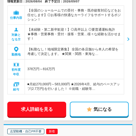
情報更新日：2026/08/04 終了予定日：2026/09/07
【全国のショールームでの受付・事務・既存顧客対応などをお
任せします】◎お客様の快適なカーライフをサポートするポジ
仕事内容
ション！
【未経験・第二新卒歓迎！】◎高卒以上 ◎要普通運転免許
★事務・営業事務・受付・接客・営業…様々な経験を活かせま
対象と
す！
なる方
【転勤なし！地域限定募集】 全国の各店舗から本人の希望を
考慮して決定します。 ★関東・関西・東海な…
勤務地
378万円～816万円
初年度
年収
■月給270,000円～583,000円 ★2026年4月、給与のベースアッ
プ(2.7万円)を行いました！ ※前職・経験等…
給与
求人詳細を見る
気になる
志望動機・自己PR不要