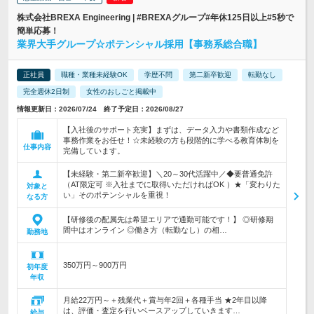
株式会社BREXA Engineering | #BREXAグループ#年休125日以上#5秒で
簡単応募！
業界大手グループ☆ポテンシャル採用【事務系総合職】
正社員
職種・業種未経験OK
学歴不問
第二新卒歓迎
転勤なし
完全週休2日制
女性のおしごと掲載中
情報更新日：2026/07/24 終了予定日：2026/08/27
【入社後のサポート充実】まずは、データ入力や書類作成など
事務作業をお任せ！☆未経験の方も段階的に学べる教育体制を
仕事内容
完備しています。
【未経験・第二新卒歓迎】＼20～30代活躍中／◆要普通免許
（AT限定可 ※入社までに取得いただければOK ）★「変わりた
対象と
い」そのポテンシャルを重視！
なる方
【研修後の配属先は希望エリアで通勤可能です！】 ◎研修期
間中はオンライン ◎働き方（転勤なし）の相…
勤務地
350万円～900万円
初年度
年収
月給22万円～＋残業代＋賞与年2回＋各種手当 ★2年目以降
は、評価・査定を行いベースアップしていきます…
給与