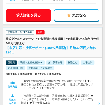
求人詳細を見る
気になる
志望動機・自己PR不要
株式会社ネクステージ | <お盆期間も積極採用中>★未経験OK&初年度年収
448万円以上可
【来店対応・接客サポート(100％反響型)】月給32万円／年休
120日
正社員
職種・業種未経験OK
第二新卒歓迎
転勤なし
上場企業
完全週休2日制
女性のおしごと掲載中
情報更新日：2026/08/04 終了予定日：2026/09/07
【100％反響型の提案で無理な押し売り等は不要です！】◆ご
来店されたお客様のご要望を丁寧に伺い、最適な車選びをサポ
仕事内容
ートしていただくお仕事です。
【未経験・第二新卒歓迎／異業種出身の先輩が多数活躍中】◆
「人と話すことが好き」「寄り添う接客がしたい」という方を
対象と
歓迎！ ◆平均年齢30.5歳
なる方