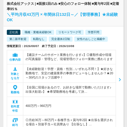
株式会社アックス | ■面接1回のみ ■安心のフォロー体制 ■賞与年2回 ■定着
率95％
＼平均月収43万円 × 年間休日132日～／【管理事務】★未経験
OK
正社員
職種・業種未経験OK
リモートワーク可
学歴不問
第二新卒歓迎
転勤なし
完全週休2日制
女性のおしごと掲載中
情報更新日：2026/08/07 終了予定日：2026/10/08
【建設チームのサポート業務を行います♪】◎書類作成や現場
の写真撮影・管理など、現場管理のフォロー業務に携わります
仕事内容
【未経験歓迎！学歴・資格・性別…いずれも不問！】★好きな
勤務地で、安定の建築業界の事務デビューをしませんか？★20
対象と
～30代のスタッフ活躍中！
なる方
【全国に現場があるので、お好きな場所で勤務いただけます♪
出張大歓迎♪】 ★希望勤務地を考慮して決…
勤務地
400万円～960万円
初年度
年収
◎月給30万～80万円＋各種手当＋賞与年2回 ★出張を選択され
る場合＋別途手当＋社員寮あり 【出張なし】…
給与