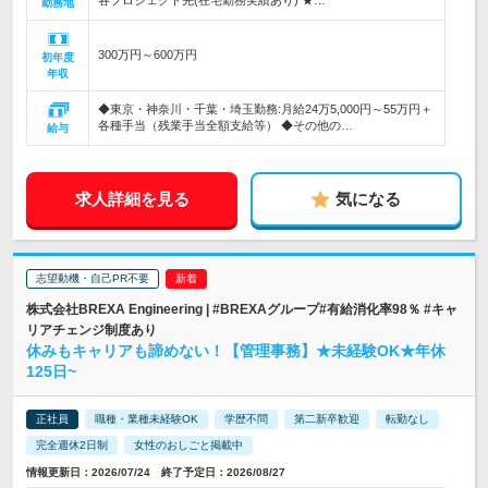
各プロジェクト先(在宅勤務実績あり) ★…
勤務地
300万円～600万円
初年度
年収
◆東京・神奈川・千葉・埼玉勤務:月給24万5,000円～55万円＋
各種手当（残業手当全額支給等） ◆その他の…
給与
求人詳細を見る
気になる
志望動機・自己PR不要
株式会社BREXA Engineering | #BREXAグループ#有給消化率98％ #キャ
リアチェンジ制度あり
休みもキャリアも諦めない！【管理事務】★未経験OK★年休
125日~
正社員
職種・業種未経験OK
学歴不問
第二新卒歓迎
転勤なし
完全週休2日制
女性のおしごと掲載中
情報更新日：2026/07/24 終了予定日：2026/08/27