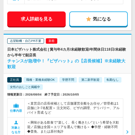
求人詳細を見る
気になる
志望動機・自己PR不要
日本ピザハット株式会社 | 賞与年4カ月/未経験歓迎/年間休日118日/未経験
から半年で副店長
チャンスが急増中！『ピザハット』の【店長候補】※未経験大
歓迎
正社員
職種・業種未経験OK
学歴不問
第二新卒歓迎
転勤なし
女性のおしごと掲載中
情報更新日：2026/08/04 終了予定日：2026/10/05
＜直営店の店長候補として店舗運営全般をお任せ／管理者は1
店舗に3~7名配置＞ 注文対応、ピザの調理、デリバリー、アル
仕事内容
バイト育成 など
＜興味がある飲食で“楽しく、長く働きたい”という希望を大歓
迎／店舗は全国＝エリアを選んで働ける＞ ◆学歴・経験不問
対象と
◆普免、または原付免許
なる方