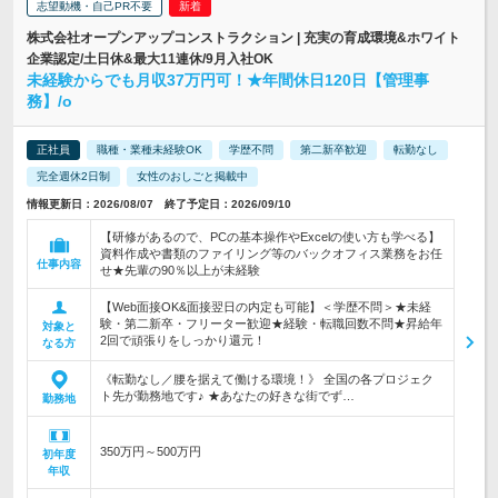
志望動機・自己PR不要
株式会社オープンアップコンストラクション | 充実の育成環境&ホワイト
企業認定/土日休&最大11連休/9月入社OK
未経験からでも月収37万円可！★年間休日120日【管理事
務】/o
正社員
職種・業種未経験OK
学歴不問
第二新卒歓迎
転勤なし
完全週休2日制
女性のおしごと掲載中
情報更新日：2026/08/07 終了予定日：2026/09/10
【研修があるので、PCの基本操作やExcelの使い方も学べる】
資料作成や書類のファイリング等のバックオフィス業務をお任
仕事内容
せ★先輩の90％以上が未経験
【Web面接OK&面接翌日の内定も可能】＜学歴不問＞★未経
験・第二新卒・フリーター歓迎★経験・転職回数不問★昇給年
対象と
2回で頑張りをしっかり還元！
なる方
《転勤なし／腰を据えて働ける環境！》 全国の各プロジェク
ト先が勤務地です♪ ★あなたの好きな街でず…
勤務地
350万円～500万円
初年度
年収