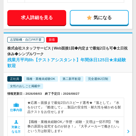
求人詳細を見る
気になる
志望動機・自己PR不要
株式会社スタッフサービス | Web面接1回◆内定まで最短2日も可◆土日祝
休み◆シンプルワーク
残業月平均8h【テストアシスタント】年間休日125日★未経験
歓迎
正社員
職種・業種未経験OK
第二新卒歓迎
完全週休2日制
女性のおしごと掲載中
情報更新日：2026/08/03 終了予定日：2026/08/27
★応募～面接まで最短2日のスピード選考★『落として』『水
をかけて』『酷使して』…製品の安全性・耐久性を確かめる製
仕事内容
品テストをお任せします
【職種・業種未経験OK／学歴・経験・文理は一切不問】『物
事の原因を追究するのが好き！』『大手メーカーで働きたい』
対象と
という方は歓迎します♪
なる方