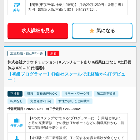
【関東(東京/千葉/神奈川/埼玉)】 月給29万1230円＋皆勤手当1
万円 【関西(大阪/京都/兵庫)】 月給29万13…
給与
求人詳細を見る
気になる
志望動機・自己PR不要
株式会社クラウドミッション | #フルリモートあり #残業ほぼなし #土日祝
休み #20～30代活躍中
【初級プログラマー】◎自社スクールで未経験からITデビュ
ー！
正社員
職種・業種未経験OK
リモートワーク可
第二新卒歓迎
転勤なし
完全週休2日制
女性のおしごと掲載中
情報更新日：2026/07/21 終了予定日：2026/09/21
【4つのステップで”できる”プログラマーに！】同期と学ぶ１
ヶ月の充実研修！その後はITサポートなどの初級案件から、着
仕事内容
実に実戦経験を磨けます。
【未経験・第二新卒歓迎】ITに関する知識や経験が全くなくて