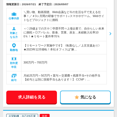
情報更新日：2026/07/21 終了予定日：2026/09/07
＼買い物、動画視聴、Web会議など今の生活をITで支える仕
事！／＃3ヶ月間の研修でサポート♪スマホやゲーム、Webサイ
仕事内容
トなどプロジェクトに挑戦
＜◇29歳までの方※◇学歴不問⇒上場企業で、自分らしい未来
に挑戦＞◎アパレル、飲食、営業、巫女…未経験入社率10
対象と
0％！★リモート案件率70％
なる方
【リモートワーク実施中です】《転勤なし／上京支援あり》
★2023年12月移転！本社オフィスは"麻…
勤務地
300万円～700万円
初年度
年収
月給25万円～50万円＋賞与＋交通費＋残業手当+その他手当
【給与とは別に技能手当もあります！】 CCNP：…
給与
求人詳細を見る
気になる
志望動機・自己PR不要