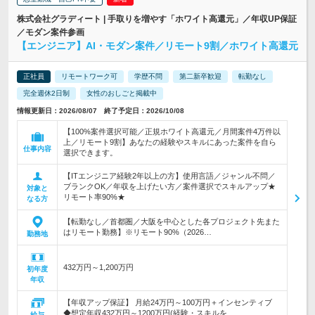
株式会社グラディート | 手取りを増やす「ホワイト高還元」／年収UP保証
／モダン案件参画
【エンジニア】AI・モダン案件／リモート9割／ホワイト高還元
正社員
リモートワーク可
学歴不問
第二新卒歓迎
転勤なし
完全週休2日制
女性のおしごと掲載中
情報更新日：2026/08/07 終了予定日：2026/10/08
【100%案件選択可能／正規ホワイト高還元／月間案件4万件以
上／リモート9割】あなたの経験やスキルにあった案件を自ら
仕事内容
選択できます。
【ITエンジニア経験2年以上の方】使用言語／ジャンル不問／
ブランクOK／年収を上げたい方／案件選択でスキルアップ★
対象と
リモート率90%★
なる方
【転勤なし／首都圏／大阪を中心とした各プロジェクト先また
はリモート勤務】※リモート90%（2026…
勤務地
432万円～1,200万円
初年度
年収
【年収アップ保証】 月給24万円～100万円＋インセンティブ
◆想定年収432万円～1200万円(経験・スキルを…
給与