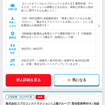
【バックオフィスからプロジェクトを支える】書類作成、デー
タ入力、スケジュール調整などをお任せ。簡単な作業から始め
仕事内容
徐々に専門スキルも身につく！
【20～30代活躍中♪未経験歓迎】「将来に役立つスキルを身に
つけたい」「働き方もプライベートも大切にしたい」という意
対象と
欲重視の人柄採用です！
なる方
【研修後の配属先は希望エリアで通勤可能です！】 ◎研修期
間中はオンライン ◎働き方（転勤なし）の相…
勤務地
350万円～900万円
初年度
年収
月給22万円～＋残業代＋賞与年2回＋各種手当 ★2年目以降
は、評価・査定を行いベースアップしていきます…
給与
求人詳細を見る
気になる
志望動機・自己PR不要
株式会社コプロコンストラクション | 上場グループ│育休取得率98％│未経