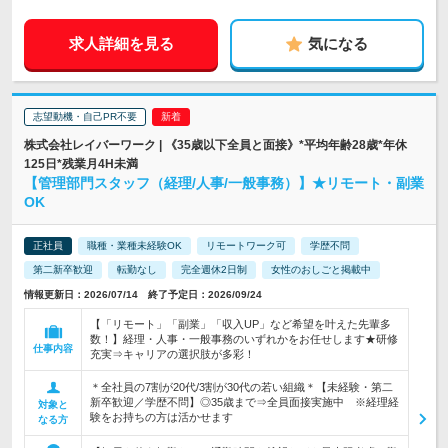
求人詳細を見る
気になる
志望動機・自己PR不要
株式会社レイバーワーク | 《35歳以下全員と面接》*平均年齢28歳*年休
125日*残業月4H未満
【管理部門スタッフ（経理/人事/一般事務）】★リモート・副業
OK
正社員
職種・業種未経験OK
リモートワーク可
学歴不問
第二新卒歓迎
転勤なし
完全週休2日制
女性のおしごと掲載中
情報更新日：2026/07/14 終了予定日：2026/09/24
【「リモート」「副業」「収入UP」など希望を叶えた先輩多
数！】経理・人事・一般事務のいずれかをお任せします★研修
仕事内容
充実⇒キャリアの選択肢が多彩！
＊全社員の7割が20代/3割が30代の若い組織＊【未経験・第二
新卒歓迎／学歴不問】◎35歳まで⇒全員面接実施中 ※経理経
対象と
験をお持ちの方は活かせます
なる方