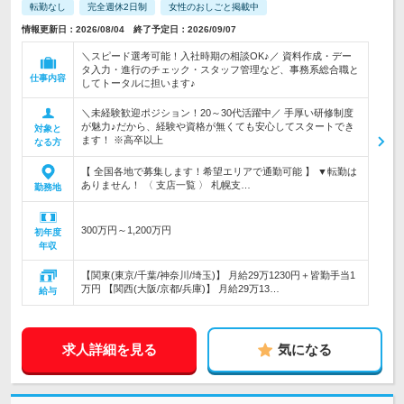
転勤なし
完全週休2日制
女性のおしごと掲載中
情報更新日：2026/08/04 終了予定日：2026/09/07
＼スピード選考可能！入社時期の相談OK♪／ 資料作成・デー
タ入力・進行のチェック・スタッフ管理など、事務系総合職と
仕事内容
してトータルに担います♪
＼未経験歓迎ポジション！20～30代活躍中／ 手厚い研修制度
が魅力♪だから、経験や資格が無くても安心してスタートでき
対象と
ます！ ※高卒以上
なる方
【 全国各地で募集します！希望エリアで通勤可能 】 ▼転勤は
ありません！ 〈 支店一覧 〉 札幌支…
勤務地
300万円～1,200万円
初年度
年収
【関東(東京/千葉/神奈川/埼玉)】 月給29万1230円＋皆勤手当1
万円 【関西(大阪/京都/兵庫)】 月給29万13…
給与
求人詳細を見る
気になる