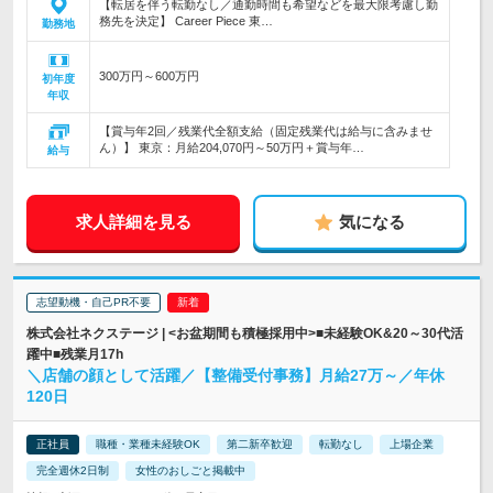
【転居を伴う転勤なし／通勤時間も希望などを最大限考慮し勤
務先を決定】 Career Piece 東…
勤務地
300万円～600万円
初年度
年収
【賞与年2回／残業代全額支給（固定残業代は給与に含みませ
ん）】 東京：月給204,070円～50万円＋賞与年…
給与
求人詳細を見る
気になる
志望動機・自己PR不要
株式会社ネクステージ | <お盆期間も積極採用中>■未経験OK&20～30代活
躍中■残業月17h
＼店舗の顔として活躍／【整備受付事務】月給27万～／年休
120日
正社員
職種・業種未経験OK
第二新卒歓迎
転勤なし
上場企業
完全週休2日制
女性のおしごと掲載中