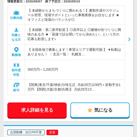
情報更新日：2026/08/07 終了予定日：2026/09/10
【 未経験からまちづくりに携われる！】書類作成やスケジュ
ール管理、現場サポートといった事務業務をお任せします ★
仕事内容
オフィスと現場のバランスが◎
【 未経験・第二新卒歓迎 】◎高卒以上 ◎建物や街づくりに興
味のある方 ★「面接で話を聞いてから決めたい」という方の
対象と
応募も歓迎します♪
なる方
【 全国各地で募集します！希望エリアで通勤可能 】 ▼転勤は
ありません！ 〈 支店一覧 〉 札幌支…
勤務地
300万円～1,200万円
初年度
年収
【関東(東京/千葉/神奈川/埼玉)】 月給29万1230円＋皆勤手当1
万円 【関西(大阪/京都/兵庫)】 月給29万13…
給与
求人詳細を見る
気になる
志望動機・自己PR不要