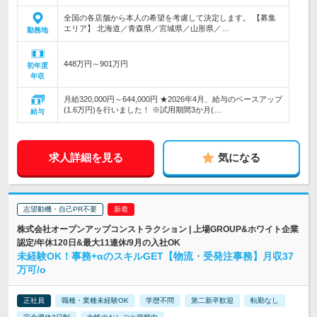
全国の各店舗から本人の希望を考慮して決定します。 【募集
エリア】 北海道／青森県／宮城県／山形県／…
勤務地
448万円～901万円
初年度
年収
月給320,000円～644,000円 ★2026年4月、給与のベースアップ
(1.6万円)を行いました！ ※試用期間3か月(…
給与
求人詳細を見る
気になる
志望動機・自己PR不要
株式会社オープンアップコンストラクション | 上場GROUP&ホワイト企業
認定/年休120日&最大11連休/9月の入社OK
未経験OK！事務+αのスキルGET【物流・受発注事務】月収37
万可/o
正社員
職種・業種未経験OK
学歴不問
第二新卒歓迎
転勤なし