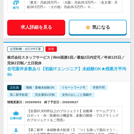
〈東京〉月給28万円～ 〈大阪〉月給26.9万円～ 〈名古屋〉月
給28.5万円～ 〈その他〉月給26.5万円～ ※…
給与
求人詳細を見る
気になる
志望動機・自己PR不要
株式会社スタッフサービス | Web面接1回／最短2日内定可／年休125日／
完休2日制／土日祝休
在宅案件多数あり【初級ITエンジニア】未経験OK★残業月平均
9h
正社員
職種・業種未経験OK
リモートワーク可
学歴不問
第二新卒歓迎
完全週休2日制
女性のおしごと掲載中
情報更新日：2026/08/03 終了予定日：2026/08/27
【全国97,833件以上のプロジェクト】自動車・ゲームアプリ・
ロボット・AI・医療向け機器等…多数の開発・プログラミング
仕事内容
のプロジェクトをご用意♪
【第二新卒・未経験者大歓迎！】「つくる側って面白そう！」