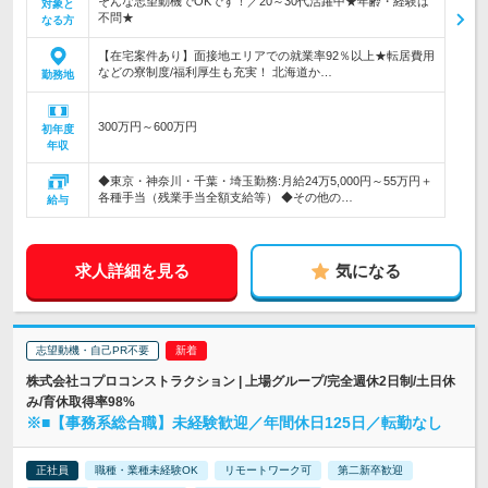
そんな志望動機でOKです！／20～30代活躍中★年齢・経験は
対象と
不問★
なる方
【在宅案件あり】面接地エリアでの就業率92％以上★転居費用
などの寮制度/福利厚生も充実！ 北海道か…
勤務地
300万円～600万円
初年度
年収
◆東京・神奈川・千葉・埼玉勤務:月給24万5,000円～55万円＋
各種手当（残業手当全額支給等） ◆その他の…
給与
求人詳細を見る
気になる
志望動機・自己PR不要
株式会社コプロコンストラクション | 上場グループ/完全週休2日制/土日休
み/育休取得率98%
※■【事務系総合職】未経験歓迎／年間休日125日／転勤なし
正社員
職種・業種未経験OK
リモートワーク可
第二新卒歓迎