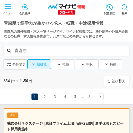
メニュー
会員登録
閲覧履歴
検索
青森県で語学力が生かせる求人・転職・中途採用情報
青森県の海外転職・求人一覧ページです。マイナビ転職では、海外勤務や外資系企業
などの転職・求人情報を青森市、八戸市などの条件からも探せます。
青森県
勤務地
職種
年収
特徴
条件変更
354
1
50
件中
-
件
並び替え
1
2
3
4
5
8
…
株式会社ネクステージ | 東証プライム上場│完休2日制│夏季休暇もスピー
ド採用実施中