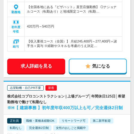
【全国各地にある『ピザハット』直営店舗勤務】 ◎ナショナ
ルコース（転勤あり）と地域限定コース（転勤…
勤務地
420万円～540万円
初年度
年収
【収入重視コース（全国）】 月給245,400円～277,400円＋諸
手当＋賞与 ※経験やスキルを考慮のうえ決定…
給与
求人詳細を見る
気になる
志望動機・自己PR不要
株式会社コプロコンストラクション | 上場グループ│年間休日125日│希望
勤務地で働けて転勤なし
※H【 建築事務 】初年度年収400万以上も可／完全週休2日制
正社員
職種・業種未経験OK
リモートワーク可
第二新卒歓迎
転勤なし
完全週休2日制
女性のおしごと掲載中