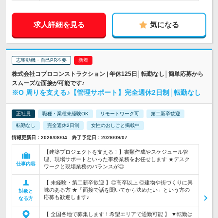
求人詳細を見る
気になる
志望動機・自己PR不要
株式会社コプロコンストラクション | 年休125日│転勤なし│簡単応募から
スムーズな面接が可能です♪
※O 周りを支える♪【管理サポート】完全週休2日制│転勤なし
正社員
職種・業種未経験OK
リモートワーク可
第二新卒歓迎
転勤なし
完全週休2日制
女性のおしごと掲載中
情報更新日：2026/08/04 終了予定日：2026/09/07
【建築プロジェクトを支える！】書類作成やスケジュール管
理、現場サポートといった事務業務をお任せします ★デスク
仕事内容
ワークと現場業務のバランスが◎
【 未経験・第二新卒歓迎 】◎高卒以上 ◎建物や街づくりに興
味のある方 ★「面接で話を聞いてから決めたい」という方の
対象と
応募も歓迎します♪
なる方
【 全国各地で募集します！希望エリアで通勤可能 】 ▼転勤は