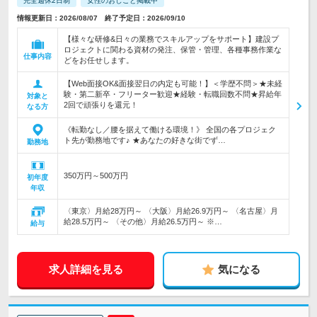
完全週休2日制
女性のおしごと掲載中
情報更新日：2026/08/07 終了予定日：2026/09/10
【様々な研修&日々の業務でスキルアップをサポート】建設プ
ロジェクトに関わる資材の発注、保管・管理、各種事務作業な
仕事内容
どをお任せします。
【Web面接OK&面接翌日の内定も可能！】＜学歴不問＞★未経
験・第二新卒・フリーター歓迎★経験・転職回数不問★昇給年
対象と
2回で頑張りを還元！
なる方
《転勤なし／腰を据えて働ける環境！》 全国の各プロジェク
ト先が勤務地です♪ ★あなたの好きな街でず…
勤務地
350万円～500万円
初年度
年収
〈東京〉月給28万円～ 〈大阪〉月給26.9万円～ 〈名古屋〉月
給28.5万円～ 〈その他〉月給26.5万円～ ※…
給与
求人詳細を見る
気になる