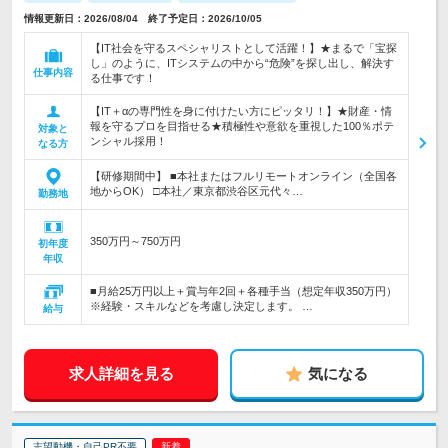
情報更新日：2026/08/04 終了予定日：2026/10/05
【IT社会を守るスペシャリストとして活躍！】★まるで「宝探
し」のように、ITシステムの中から“危険”を探し出し、解決す
仕事内容
る仕事です！
【IT＋αの専門性を身に付けたい方にピッタリ！】★財産・情
報を守るプロを目指せる★積極性や意欲を重視した100％ポテ
対象と
ンシャル採用！
なる方
【研修期間中】 ■本社またはフルリモートオンライン（全国各
地からOK） □本社／東京都渋谷区元代々…
勤務地
350万円～750万円
初年度
年収
■月給25万円以上＋賞与年2回＋各種手当（想定年収350万円）
※経験・スキルなどを考慮し決定します。 …
給与
求人詳細を見る
気になる
志望動機・自己PR不要