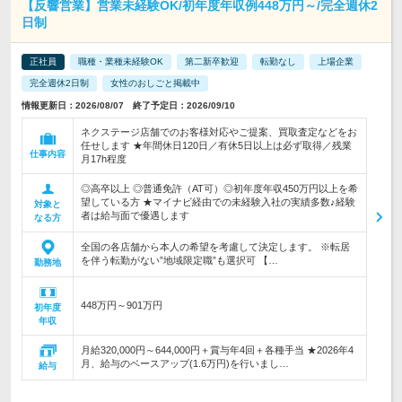
【反響営業】営業未経験OK/初年度年収例448万円～/完全週休2
日制
正社員
職種・業種未経験OK
第二新卒歓迎
転勤なし
上場企業
完全週休2日制
女性のおしごと掲載中
情報更新日：2026/08/07 終了予定日：2026/09/10
ネクステージ店舗でのお客様対応やご提案、買取査定などをお
任せします ★年間休日120日／有休5日以上は必ず取得／残業
仕事内容
月17h程度
◎高卒以上 ◎普通免許（AT可）◎初年度年収450万円以上を希
望している方 ★マイナビ経由での未経験入社の実績多数♪経験
対象と
者は給与面で優遇します
なる方
全国の各店舗から本人の希望を考慮して決定します。 ※転居
を伴う転勤がない”地域限定職”も選択可 【…
勤務地
448万円～901万円
初年度
年収
月給320,000円～644,000円＋賞与年4回＋各種手当 ★2026年4
月、給与のベースアップ(1.6万円)を行いまし…
給与