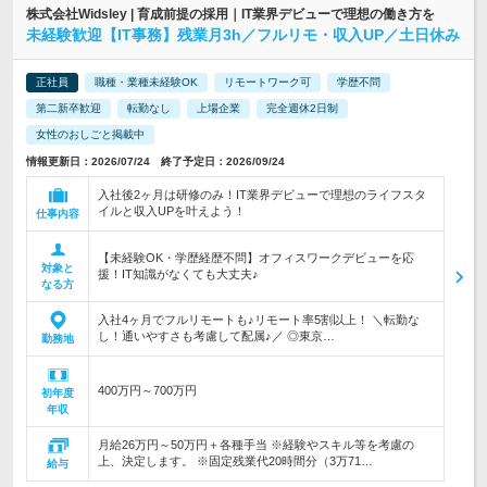
株式会社Widsley | 育成前提の採用｜IT業界デビューで理想の働き方を
未経験歓迎【IT事務】残業月3h／フルリモ・収入UP／土日休み
正社員
職種・業種未経験OK
リモートワーク可
学歴不問
第二新卒歓迎
転勤なし
上場企業
完全週休2日制
女性のおしごと掲載中
情報更新日：2026/07/24 終了予定日：2026/09/24
入社後2ヶ月は研修のみ！IT業界デビューで理想のライフスタ
イルと収入UPを叶えよう！
仕事内容
【未経験OK・学歴経歴不問】オフィスワークデビューを応
対象と
援！IT知識がなくても大丈夫♪
なる方
入社4ヶ月でフルリモートも♪リモート率5割以上！ ＼転勤な
し！通いやすさも考慮して配属♪／ ◎東京…
勤務地
400万円～700万円
初年度
年収
月給26万円～50万円＋各種手当 ※経験やスキル等を考慮の
上、決定します。 ※固定残業代20時間分（3万71…
給与