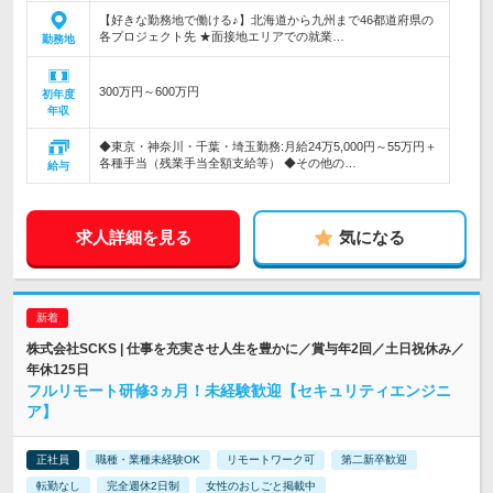
【好きな勤務地で働ける♪】北海道から九州まで46都道府県の
各プロジェクト先 ★面接地エリアでの就業…
勤務地
300万円～600万円
初年度
年収
◆東京・神奈川・千葉・埼玉勤務:月給24万5,000円～55万円＋
各種手当（残業手当全額支給等） ◆その他の…
給与
求人詳細を見る
気になる
株式会社SCKS | 仕事を充実させ人生を豊かに／賞与年2回／土日祝休み／
年休125日
フルリモート研修3ヵ月！未経験歓迎【セキュリティエンジニ
ア】
正社員
職種・業種未経験OK
リモートワーク可
第二新卒歓迎
転勤なし
完全週休2日制
女性のおしごと掲載中