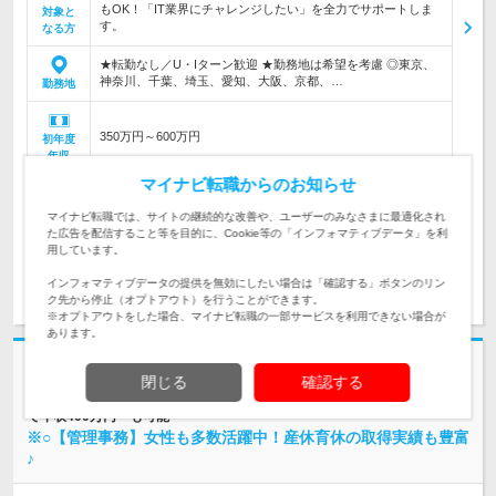
もOK！「IT業界にチャレンジしたい」を全力でサポートしま
対象と
す。
なる方
★転勤なし／U・Iターン歓迎 ★勤務地は希望を考慮 ◎東京、
神奈川、千葉、埼玉、愛知、大阪、京都、…
勤務地
350万円～600万円
初年度
年収
マイナビ転職からのお知らせ
◎月給25万円以上 ＋ 賞与年2回 ＋ 諸手当（残業代全額支給）
※経験・スキルなどを考慮し、当社規定に…
給与
マイナビ転職では、サイトの継続的な改善や、ユーザーのみなさまに最適化され
た広告を配信すること等を目的に、Cookie等の「インフォマティブデータ」を利
用しています。
求人詳細を見る
気になる
インフォマティブデータの提供を無効にしたい場合は「確認する」ボタンのリン
ク先から停止（オプトアウト）を行うことができます。
※オプトアウトをした場合、マイナビ転職の一部サービスを利用できない場合が
あります。
志望動機・自己PR不要
閉じる
確認する
株式会社コプロコンストラクション | ご希望の勤務地を選択可能│初年度
で年収400万円～も可能
※○【管理事務】女性も多数活躍中！産休育休の取得実績も豊富
♪