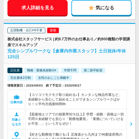
求人詳細を見る
気になる
志望動機・自己PR不要
株式会社スタッフサービス | 約9.7万件のお仕事あり／約900種類の学習講
座でスキルアップ
完全シンプルワークな【倉庫内作業スタッフ】土日祝休/年休
125日
正社員
職種・業種未経験OK
学歴不問
第二新卒歓迎
完全週休2日制
女性のおしごと掲載中
情報更新日：2026/08/03 終了予定日：2026/08/27
【コツコツモクモク取り組める♪】カンタンな検品作業など、
未経験から安心して始めることができるシンプルワークばか
仕事内容
り！☆平均月残業時間8h
【面接地エリアでの就業率92％以上】学歴・経験・資格は一切
不問※未経験でも安心☆「勤務地重視」「業務についていける
対象と
か不安…」という方もぜひ！
なる方
【好きな勤務地で働ける♪】北海道から九州まで46都道府県の