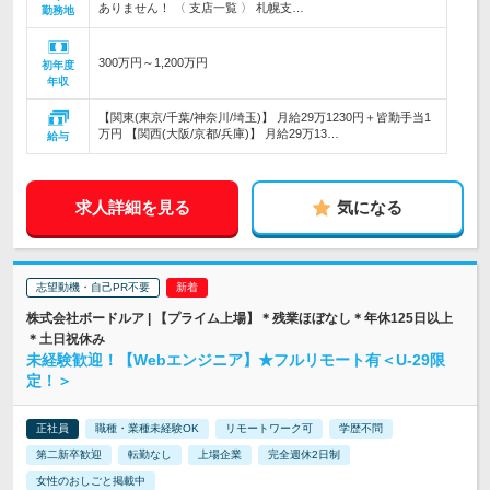
ありません！ 〈 支店一覧 〉 札幌支…
勤務地
300万円～1,200万円
初年度
年収
【関東(東京/千葉/神奈川/埼玉)】 月給29万1230円＋皆勤手当1
万円 【関西(大阪/京都/兵庫)】 月給29万13…
給与
求人詳細を見る
気になる
志望動機・自己PR不要
株式会社ボードルア | 【プライム上場】＊残業ほぼなし＊年休125日以上
＊土日祝休み
未経験歓迎！【Webエンジニア】★フルリモート有＜U-29限
定！＞
正社員
職種・業種未経験OK
リモートワーク可
学歴不問
第二新卒歓迎
転勤なし
上場企業
完全週休2日制
女性のおしごと掲載中