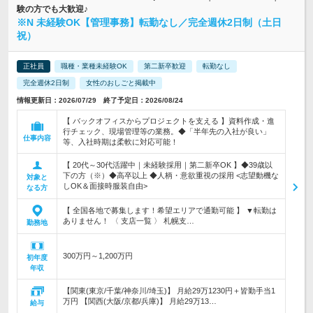
験の方でも大歓迎♪
※N 未経験OK【管理事務】転勤なし／完全週休2日制（土日
祝）
正社員
職種・業種未経験OK
第二新卒歓迎
転勤なし
完全週休2日制
女性のおしごと掲載中
情報更新日：2026/07/29 終了予定日：2026/08/24
【 バックオフィスからプロジェクトを支える 】資料作成・進
行チェック、現場管理等の業務。◆「半年先の入社が良い」
仕事内容
等、入社時期は柔軟に対応可能！
【 20代～30代活躍中｜未経験採用｜第二新卒OK 】◆39歳以
下の方（※）◆高卒以上 ◆人柄・意欲重視の採用 <志望動機な
対象と
しOK＆面接時服装自由>
なる方
【 全国各地で募集します！希望エリアで通勤可能 】 ▼転勤は
ありません！ 〈 支店一覧 〉 札幌支…
勤務地
300万円～1,200万円
初年度
年収
【関東(東京/千葉/神奈川/埼玉)】 月給29万1230円＋皆勤手当1
万円 【関西(大阪/京都/兵庫)】 月給29万13…
給与