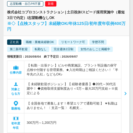
志望動機・自己PR不要
株式会社コプロコンストラクション | 土日祝休/スピード採用実施中（最短
3日で内定）/志望動機なしOK
※◇【点検スタッフ】未経験OK/年休125日/初年度年収例400万
円
正社員
職種・業種未経験OK
リモートワーク可
学歴不問
第二新卒歓迎
転勤なし
完全週休2日制
女性のおしごと掲載中
情報更新日：2026/08/04 終了予定日：2026/09/07
【 転勤・出張ナシ 】ビルや商業施設、プラント等設備の保守
点検や付随する管理業務。★入社時期はご相談ください！「半
仕事内容
年先の入社」などもOK♪
【 未経験歓迎ポジション 】【 経験者優遇 】◆20代～30代活
躍中！ ◆資格取得支援制度あり＜5万～最大20万円支給＞※規
対象と
定による
なる方
【 全国各地で募集します！希望エリアで通勤可能 】 ▼転勤は
ありません！ 〈 支店一覧 〉 札幌支…
勤務地
300万円～1,200万円
初年度
年収