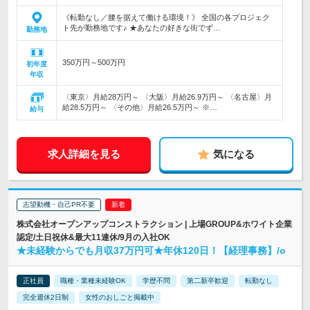
《転勤なし／腰を据えて働ける環境！》 全国の各プロジェク
ト先が勤務地です♪ ★あなたの好きな街でず…
勤務地
350万円～500万円
初年度
年収
〈東京〉月給28万円～ 〈大阪〉月給26.9万円～ 〈名古屋〉月
給28.5万円～ 〈その他〉月給26.5万円～ ※…
給与
求人詳細を見る
気になる
志望動機・自己PR不要
株式会社オープンアップコンストラクション | 上場GROUP&ホワイト企業
認定/土日祝休&最大11連休/9月の入社OK
★未経験からでも月収37万円可★年休120日！【経理事務】/o
正社員
職種・業種未経験OK
学歴不問
第二新卒歓迎
転勤なし
完全週休2日制
女性のおしごと掲載中