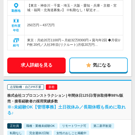
【東京・神奈川・千葉・埼玉・大阪・愛知・兵庫・京都・宮
城・福岡・北海道募集♪】 ※転勤なし！駅近オ…
勤務地
250万円～437万円
初年度
年収
東京：月給20万1100円～月給32万8300円＋賞与年2回 ◆月収U
P例 20代／入社3年目(リクルート)月収20万円…
給与
求人詳細を見る
気になる
志望動機・自己PR不要
株式会社コプロコンストラクション | 年間休日125日/育休取得率98%/販
売・接客経験者の採用実績多数
※○未経験OK【管理事務】土日祝休み／長期休暇も長めに取れ
る♪
正社員
職種・業種未経験OK
リモートワーク可
第二新卒歓迎
転勤なし
完全週休2日制
女性のおしごと掲載中