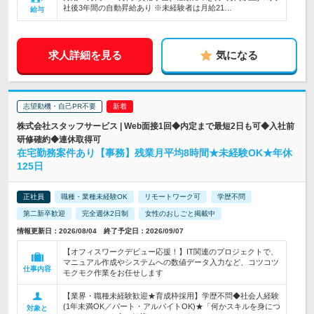
社後3年間の自動昇給あり ※未経験者は月給21…
給与
求人詳細を見る
気になる
志望動機・自己PR不要
株式会社スタッフサービス | Web面接1回◆内定まで最短2日も可◆入社前
研修確約◆連休取得可
在宅勤務案件あり【事務】残業月平均8時間★未経験OK★年休
125日
正社員
職種・業種未経験OK
リモートワーク可
学歴不問
第二新卒歓迎
完全週休2日制
女性のおしごと掲載中
情報更新日：2026/08/04 終了予定日：2026/09/07
【オフィスワークデビュー応援！】IT関連のプロジェクトで、
マニュアル作成やシステムへの数値データ入力など、コツコツ
仕事内容
モクモク作業をお任せします
【業界・職種未経験歓迎★育成枠採用】学歴不問◆社会人経験
(1年未満OK／パート・アルバイトOK)★「何かスキルを身につ
対象と