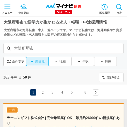
メニュー
会員登録
閲覧履歴
検索
大阪府堺市で語学力が生かせる求人・転職・中途採用情報
大阪府堺市の海外転職・求人一覧ページです。マイナビ転職では、海外勤務や外資系
企業などの転職・求人情報を大阪府の市区町村からも探せます。
大阪府堺市
勤務地
職種
年収
特徴
条件変更
365
1
50
件中
-
件
並び替え
1
2
3
4
5
8
…
ラーニンギフト株式会社 | 完全希望案件OK！毎月約26000件の新規案件あ
り