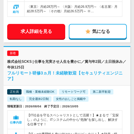
〈東京〉月給28万円～ 〈大阪〉月給26.9万円～ 〈名古屋〉月
給28.5万円～ 〈その他〉月給26.5万円～ ※…
給与
求人詳細を見る
気になる
株式会社SCKS | 仕事を充実させ人生を豊かに／賞与年2回／土日祝休み／
年休125日
フルリモート研修3ヵ月！未経験歓迎【セキュリティエンジニ
ア】
正社員
職種・業種未経験OK
リモートワーク可
第二新卒歓迎
転勤なし
完全週休2日制
女性のおしごと掲載中
情報更新日：2026/08/04 終了予定日：2026/10/05
【IT社会を守るスペシャリストとして活躍！】★まるで「宝探
し」のように、ITシステムの中から“危険”を探し出し、解決す
仕事内容
る仕事です！