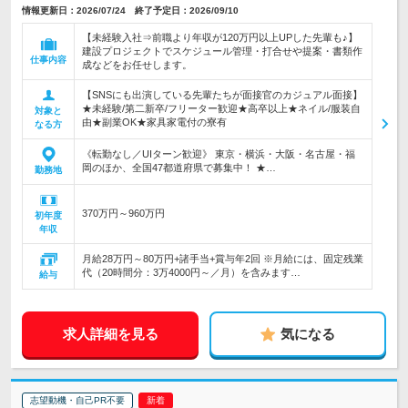
情報更新日：2026/07/24 終了予定日：2026/09/10
【未経験入社⇒前職より年収が120万円以上UPした先輩も♪】
建設プロジェクトでスケジュール管理・打合せや提案・書類作
仕事内容
成などをお任せします。
【SNSにも出演している先輩たちが面接官のカジュアル面接】
★未経験/第二新卒/フリーター歓迎★高卒以上★ネイル/服装自
対象と
由★副業OK★家具家電付の寮有
なる方
《転勤なし／UIターン歓迎》 東京・横浜・大阪・名古屋・福
岡のほか、全国47都道府県で募集中！ ★…
勤務地
370万円～960万円
初年度
年収
月給28万円～80万円+諸手当+賞与年2回 ※月給には、固定残業
代（20時間分：3万4000円～／月）を含みます…
給与
求人詳細を見る
気になる
志望動機・自己PR不要