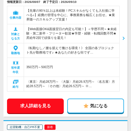
情報更新日：2026/08/07 終了予定日：2026/09/10
【先輩の90％以上は未経験！PCスキルがなくても入社後に学
べる♪】経費の管理を中心に、事務業務を幅広くお任せ。★業
仕事内容
界随一のスキルアップ支援！
【Web面接OK&面接翌日の内定も可能！】＜学歴不問＞★未経
験・第二新卒・フリーター歓迎★学歴・経験・転職回数不問★
対象と
昇給年2回で頑張りを還元！
なる方
《転勤なし／腰を据えて働ける環境！》 全国の各プロジェク
ト先が勤務地です♪ ★あなたの好きな街でず…
勤務地
350万円～500万円
初年度
年収
〈東京〉月給28万円～ 〈大阪〉月給26.9万円～ 〈名古屋〉月
給28.5万円～ 〈その他〉月給26.5万円～ ※…
給与
求人詳細を見る
気になる
志望動機・自己PR不要