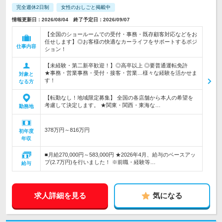
完全週休2日制
女性のおしごと掲載中
情報更新日：2026/08/04 終了予定日：2026/09/07
【全国のショールームでの受付・事務・既存顧客対応などをお
任せします】◎お客様の快適なカーライフをサポートするポジ
仕事内容
ション！
【未経験・第二新卒歓迎！】◎高卒以上 ◎要普通運転免許
★事務・営業事務・受付・接客・営業…様々な経験を活かせま
対象と
す！
なる方
【転勤なし！地域限定募集】 全国の各店舗から本人の希望を
考慮して決定します。 ★関東・関西・東海な…
勤務地
378万円～816万円
初年度
年収
■月給270,000円～583,000円 ★2026年4月、給与のベースアッ
プ(2.7万円)を行いました！ ※前職・経験等…
給与
求人詳細を見る
気になる