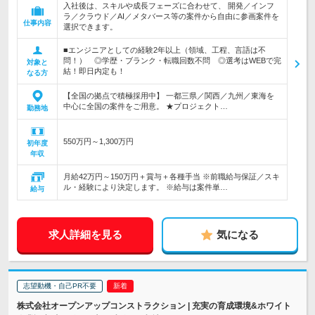
入社後は、スキルや成長フェーズに合わせて、 開発／インフ
ラ／クラウド／AI／メタバース等の案件から自由に参画案件を
仕事内容
選択できます。
■エンジニアとしての経験2年以上（領域、工程、言語は不
問！） ◎学歴・ブランク・転職回数不問 ◎選考はWEBで完
対象と
結！即日内定も！
なる方
【全国の拠点で積極採用中】 一都三県／関西／九州／東海を
中心に全国の案件をご用意。 ★プロジェクト…
勤務地
550万円～1,300万円
初年度
年収
月給42万円～150万円＋賞与＋各種手当 ※前職給与保証／スキ
ル・経験により決定します。 ※給与は案件単…
給与
求人詳細を見る
気になる
志望動機・自己PR不要
株式会社オープンアップコンストラクション | 充実の育成環境&ホワイト