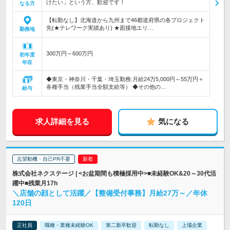
けたい」という方、歓迎です！
なる方
【転勤なし】北海道から九州まで46都道府県の各プロジェクト
先(★テレワーク実績あり) ★面接地エリ…
勤務地
300万円～600万円
初年度
年収
◆東京・神奈川・千葉・埼玉勤務:月給24万5,000円～55万円＋
各種手当（残業手当全額支給等） ◆その他の…
給与
求人詳細を見る
気になる
志望動機・自己PR不要
株式会社ネクステージ | <お盆期間も積極採用中>■未経験OK&20～30代活
躍中■残業月17h
＼店舗の顔として活躍／【整備受付事務】月給27万～／年休
120日
正社員
職種・業種未経験OK
第二新卒歓迎
転勤なし
上場企業