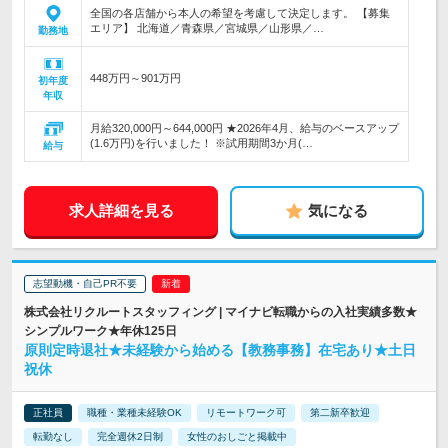
全国の各店舗から本人の希望を考慮して決定します。 【募集
エリア】 北海道／青森県／宮城県／山形県／…
勤務地
448万円～901万円
初年度
年収
月給320,000円～644,000円 ★2026年4月、給与のベースアップ
(1.6万円)を行いました！ ※試用期間3か月(…
給与
求人詳細を見る
気になる
志望動機・自己PR不要
株式会社リクルートスタッフィング | マイナビ転職からの入社実績多数★
シンプルワーク★年休125日
原則定時退社★未経験から始める【教務事務】在宅あり★土日
祝休
正社員
職種・業種未経験OK
リモートワーク可
第二新卒歓迎
転勤なし
完全週休2日制
女性のおしごと掲載中