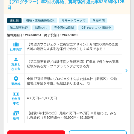
【プログラマー】年2回の昇給、賞与/案件還元率82％/年休125
日
正社員
職種・業種未経験OK
リモートワーク可
学歴不問
第二新卒歓迎
転勤なし
完全週休2日制
女性のおしごと掲載中
情報更新日：2026/08/04 終了予定日：2026/10/05
【希望のプロジェクトに確実にアサイン】月間26000件の全国
各地の勤務先＆多彩な案件で自分らしく成長できる！
仕事内容
《第二新卒歓迎／経験不問／学歴不問》IT業界で何らかの実務
対象と
経験がある方・プログラミングができる方
なる方
全国47都道府県のプロジェクト先または本社（新宿区） ◎勤
務地は希望を考慮。転勤はありません。 ◎…
勤務地
400万円～1,000万円
初年度
年収
【経験1年未満の方】 月給23万円～35万円 ※月給には、みな
し残業代（月30時間分・40,900円～62,200円）…
給与