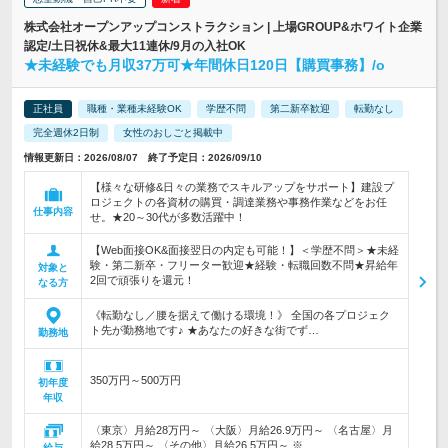
株式会社オープンアップコンストラクション | 上場GROUP&ホワイト企業
認定/土日祝休&最大11連休/9月の入社OK
★未経験でも月収37万可★年間休日120日【購買事務】/o
正社員
職種・業種未経験OK
学歴不問
第二新卒歓迎
転勤なし
完全週休2日制
女性のおしごと掲載中
情報更新日：2026/08/07 終了予定日：2026/09/10
【様々な研修&日々の業務でスキルアップをサポート】建設プ
ロジェクトの各資材の購買・調達業務や事務作業などをお任
仕事内容
せ。★20～30代が多数活躍中！
【Web面接OK&面接翌日の内定も可能！】＜学歴不問＞★未経
験・第二新卒・フリーター歓迎★経験・転職回数不問★昇給年
対象と
2回で頑張りを還元！
なる方
《転勤なし／腰を据えて働ける環境！》 全国の各プロジェク
ト先が勤務地です♪ ★あなたの好きな街でず…
勤務地
350万円～500万円
初年度
年収
〈東京〉月給28万円～ 〈大阪〉月給26.9万円～ 〈名古屋〉月
給28.5万円～ 〈その他〉月給26.5万円～ ※…
給与