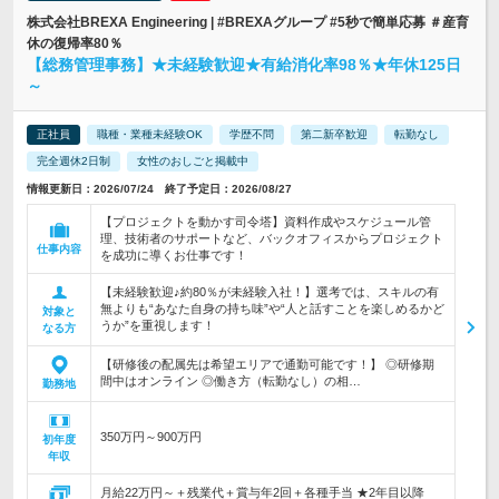
株式会社BREXA Engineering | #BREXAグループ #5秒で簡単応募 ＃産育
休の復帰率80％
【総務管理事務】★未経験歓迎★有給消化率98％★年休125日
～
正社員
職種・業種未経験OK
学歴不問
第二新卒歓迎
転勤なし
完全週休2日制
女性のおしごと掲載中
情報更新日：2026/07/24 終了予定日：2026/08/27
【プロジェクトを動かす司令塔】資料作成やスケジュール管
理、技術者のサポートなど、バックオフィスからプロジェクト
仕事内容
を成功に導くお仕事です！
【未経験歓迎♪約80％が未経験入社！】選考では、スキルの有
無よりも“あなた自身の持ち味”や“人と話すことを楽しめるかど
対象と
うか”を重視します！
なる方
【研修後の配属先は希望エリアで通勤可能です！】 ◎研修期
間中はオンライン ◎働き方（転勤なし）の相…
勤務地
350万円～900万円
初年度
年収
月給22万円～＋残業代＋賞与年2回＋各種手当 ★2年目以降