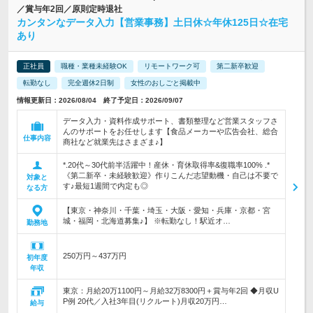
／賞与年2回／原則定時退社
カンタンなデータ入力【営業事務】土日休☆年休125日☆在宅
あり
正社員
職種・業種未経験OK
リモートワーク可
第二新卒歓迎
転勤なし
完全週休2日制
女性のおしごと掲載中
情報更新日：2026/08/04 終了予定日：2026/09/07
データ入力・資料作成サポート、書類整理など営業スタッフさ
んのサポートをお任せします【食品メーカーや広告会社、総合
仕事内容
商社など就業先はさまざま♪】
*.20代～30代前半活躍中！産休・育休取得率&復職率100% .*
《第二新卒・未経験歓迎》作りこんだ志望動機・自己は不要で
対象と
す♪最短1週間で内定も◎
なる方
【東京・神奈川・千葉・埼玉・大阪・愛知・兵庫・京都・宮
城・福岡・北海道募集♪】 ※転勤なし！駅近オ…
勤務地
250万円～437万円
初年度
年収
東京：月給20万1100円～月給32万8300円＋賞与年2回 ◆月収U
P例 20代／入社3年目(リクルート)月収20万円…
給与