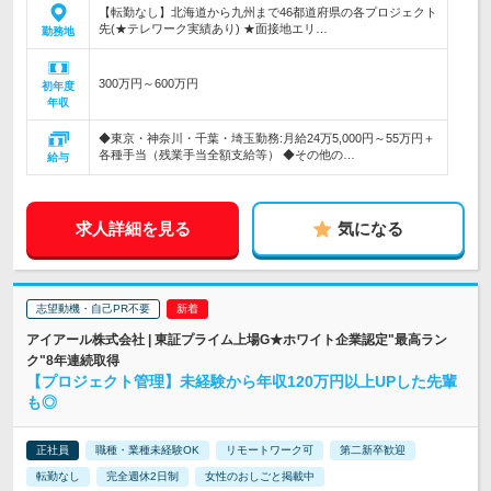
【転勤なし】北海道から九州まで46都道府県の各プロジェクト
先(★テレワーク実績あり) ★面接地エリ…
勤務地
300万円～600万円
初年度
年収
◆東京・神奈川・千葉・埼玉勤務:月給24万5,000円～55万円＋
各種手当（残業手当全額支給等） ◆その他の…
給与
求人詳細を見る
気になる
志望動機・自己PR不要
アイアール株式会社 | 東証プライム上場G★ホワイト企業認定"最高ラン
ク"8年連続取得
【プロジェクト管理】未経験から年収120万円以上UPした先輩
も◎
正社員
職種・業種未経験OK
リモートワーク可
第二新卒歓迎
転勤なし
完全週休2日制
女性のおしごと掲載中