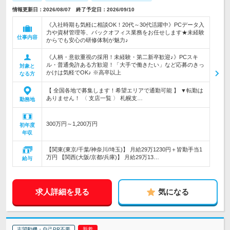
情報更新日：2026/08/07 終了予定日：2026/09/10
《入社時期も気軽に相談OK！20代～30代活躍中》PCデータ入
力や資材管理等、バックオフィス業務をお任せします★未経験
仕事内容
からでも安心の研修体制が魅力♪
《人柄・意欲重視の採用！未経験・第二新卒歓迎♪》PCスキ
ル・普通免許ある方歓迎！「大手で働きたい」など応募のきっ
対象と
かけは気軽でOK♪ ※高卒以上
なる方
【 全国各地で募集します！希望エリアで通勤可能 】 ▼転勤は
ありません！ 〈 支店一覧 〉 札幌支…
勤務地
300万円～1,200万円
初年度
年収
【関東(東京/千葉/神奈川/埼玉)】 月給29万1230円＋皆勤手当1
万円 【関西(大阪/京都/兵庫)】 月給29万13…
給与
求人詳細を見る
気になる
志望動機・自己PR不要