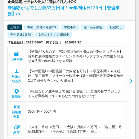
企業認定/土日休&最大11連休/9月入社OK
未経験からでも月収37万円可！★年間休日120日【管理事
務】/o
正社員
職種・業種未経験OK
学歴不問
第二新卒歓迎
転勤なし
完全週休2日制
女性のおしごと掲載中
情報更新日：2026/08/07 終了予定日：2026/09/10
【研修があるので、PCの基本操作やExcelの使い方も学べる】
資料作成や書類のファイリング等のバックオフィス業務をお任
仕事内容
せ★先輩の90％以上が未経験
【Web面接OK&面接翌日の内定も可能】＜学歴不問＞★未経
験・第二新卒・フリーター歓迎★経験・転職回数不問★昇給年
対象と
2回で頑張りをしっかり還元！
なる方
《転勤なし／腰を据えて働ける環境！》 全国の各プロジェク
ト先が勤務地です♪ ★あなたの好きな街でず…
勤務地
350万円～500万円
初年度
年収
〈東京〉月給28万円～ 〈大阪〉月給26.9万円～ 〈名古屋〉月
給28.5万円～ 〈その他〉月給26.5万円～ ※…
給与