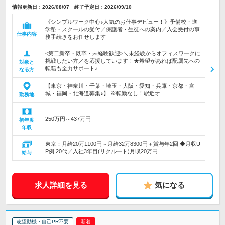
情報更新日：2026/08/07 終了予定日：2026/09/10
《シンプルワーク中心♪人気のお仕事デビュー！》予備校・進
学塾・スクールの受付／保護者・生徒への案内／入会受付の事
仕事内容
務手続きをお任せします
<第二新卒・既卒・未経験歓迎>＼未経験からオフィスワークに
挑戦したい方／を応援しています！★希望があれば配属先への
対象と
転籍も全力サポート♪
なる方
【東京・神奈川・千葉・埼玉・大阪・愛知・兵庫・京都・宮
城・福岡・北海道募集♪】 ※転勤なし！駅近オ…
勤務地
250万円～437万円
初年度
年収
東京：月給20万1100円～月給32万8300円＋賞与年2回 ◆月収U
P例 20代／入社3年目(リクルート)月収20万円…
給与
求人詳細を見る
気になる
志望動機・自己PR不要