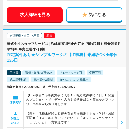
求人詳細を見る
気になる
志望動機・自己PR不要
株式会社スタッフサービス | Web面接1回◆内定まで最短2日も可◆残業月
平均8H◆完全週休2日制
在宅案件あり★シンプルワークの【IT事務】未経験OK★年休
125日
正社員
職種・業種未経験OK
リモートワーク可
学歴不問
第二新卒歓迎
完全週休2日制
女性のおしごと掲載中
情報更新日：2026/08/03 終了予定日：2026/08/27
【IT＋事務スキル両方手に入る！・有給取得平均11日】IT関連
のプロジェクトで、データ入力や資料作成など簡単なオフィス
仕事内容
ワーク業務からお任せします
【業界・職種未経験大歓迎★育成前提採用】男女・学歴・経験
不問★「ITスキルを身につけたい！」「オフィスワークデビュ
対象と
ーしたい」という方歓迎です！
なる方