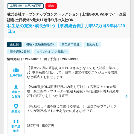
志望動機・自己PR不要
株式会社オープンアップコンストラクション | 上場GROUP&ホワイト企業
認定/土日祝休&最大11連休/9月の入社OK
私生活の充実×成長が叶う【事務総合職】月収37万可&年休120
日/o
正社員
職種・業種未経験OK
第二新卒歓迎
転勤なし
完全週休2日制
女性のおしごと掲載中
情報更新日：2026/08/07 終了予定日：2026/09/10
【最大2ヶ月の研修あり⇒PCスキルがなくても入社後に学べる
♪】事務系総合職として、資料・書類作成やスケジュール管理
仕事内容
など幅広くお任せします。
【Web面接OK&面接翌日の内定も可能】＜高卒以上＞★未経
験・第二新卒・フリーター歓迎★経験・転職回数不問★昇給年
対象と
2回で頑張りをしっかり還元！
なる方
《転勤なし／腰を据えて働ける環境！》 全国の各プロジェク
ト先が勤務地です♪ ★あなたの好きな街でず…
勤務地
350万円～500万円
初年度
年収