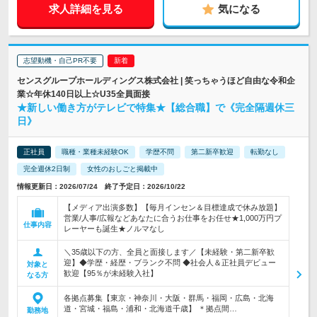
求人詳細を見る
気になる
志望動機・自己PR不要
センスグループホールディングス株式会社 | 笑っちゃうほど自由な令和企
業☆年休140日以上☆U35全員面接
★新しい働き方がテレビで特集★【総合職】で《完全隔週休三
日》
正社員
職種・業種未経験OK
学歴不問
第二新卒歓迎
転勤なし
完全週休2日制
女性のおしごと掲載中
情報更新日：2026/07/24 終了予定日：2026/10/22
【メディア出演多数】【毎月インセン＆目標達成で休み放題】
営業/人事/広報などあなたに合うお仕事をお任せ★1,000万円プ
仕事内容
レーヤーも誕生★ノルマなし
＼35歳以下の方、全員と面接します／【未経験・第二新卒歓
迎】◆学歴・経歴・ブランク不問 ◆社会人＆正社員デビュー
対象と
歓迎【95％が未経験入社】
なる方
各拠点募集【東京・神奈川・大阪・群馬・福岡・広島・北海
道・宮城・福島・浦和・北海道千歳】 ＊拠点間…
勤務地