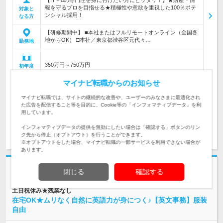
【IT＋αの専門性を身に付けたい方にピッタリ！】★財産・情
報を守るプロを目指せる★積極性や意欲を重視した100％ポテ
対象と
ンシャル採用！
なる方
【研修期間中】 ■本社またはフルリモートオンライン（全国各
地からOK） □本社／東京都渋谷区元代々…
勤務地
350万円～750万円
初年度
年収
マイナビ転職からのお知らせ
■月給25万円以上＋賞与年2回＋各種手当（想定年収350万円）
※経験・スキルなどを考慮し決定します。 …
マイナビ転職では、サイトの継続的な改善や、ユーザーのみなさまに最適化され
給与
た広告を配信すること等を目的に、Cookie等の「インフォマティブデータ」を利
用しています。
インフォマティブデータの提供を無効にしたい場合は「確認する」ボタンのリン
求人詳細を見る
気になる
ク先から停止（オプトアウト）を行うことができます。
※オプトアウトをした場合、マイナビ転職の一部サービスを利用できない場合が
あります。
志望動機・自己PR不要
閉じる
確認する
株式会社スタッフサービス | ＜20代女性活躍中＞髪型自由★ネイルOK★
土日祝休み★残業なし
在宅OK★ムリなく自然に英語力が身につく♪【英文事務】服装
自由