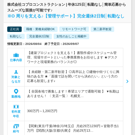
株式会社コプロコンストラクション | 年休125日│転勤なし│簡単応募から
スムーズな面接が可能です♪
※O 周りを支える♪【管理サポート】完全週休2日制│転勤なし
正社員
職種・業種未経験OK
リモートワーク可
第二新卒歓迎
転勤なし
完全週休2日制
女性のおしごと掲載中
情報更新日：2026/08/04 終了予定日：2026/09/07
【建築プロジェクトを支える！】書類作成やスケジュール管
理、現場サポートといった事務業務をお任せします ★デスク
仕事内容
ワークと現場業務のバランスが◎
【 未経験・第二新卒歓迎 】◎高卒以上 ◎建物や街づくりに興
味のある方 ★「面接で話を聞いてから決めたい」という方の
対象と
応募も歓迎します♪
なる方
【 全国各地で募集します！希望エリアで通勤可能 】 ▼転勤は
ありません！ 〈 支店一覧 〉 札幌支…
勤務地
300万円～1,200万円
初年度
年収
【関東(東京/千葉/神奈川/埼玉)】 月給29万1230円＋皆勤手当1
万円 【関西(大阪/京都/兵庫)】 月給29万13…
給与