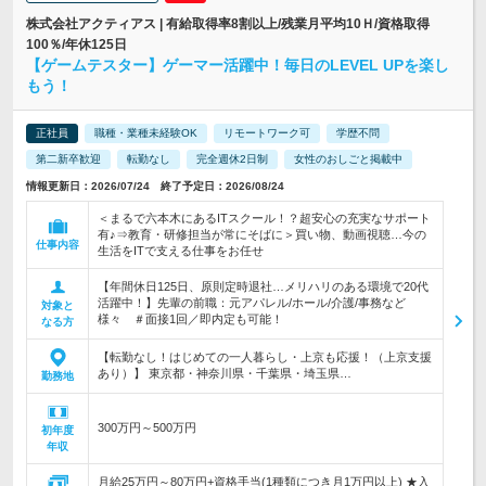
株式会社アクティアス | 有給取得率8割以上/残業月平均10Ｈ/資格取得
100％/年休125日
【ゲームテスター】ゲーマー活躍中！毎日のLEVEL UPを楽し
もう！
正社員
職種・業種未経験OK
リモートワーク可
学歴不問
第二新卒歓迎
転勤なし
完全週休2日制
女性のおしごと掲載中
情報更新日：2026/07/24 終了予定日：2026/08/24
＜まるで六本木にあるITスクール！？超安心の充実なサポート
有♪⇒教育・研修担当が常にそばに＞買い物、動画視聴…今の
仕事内容
生活をITで支える仕事をお任せ
【年間休日125日、原則定時退社…メリハリのある環境で20代
活躍中！】先輩の前職：元アパレル/ホール/介護/事務など
対象と
様々 ＃面接1回／即内定も可能！
なる方
【転勤なし！はじめての一人暮らし・上京も応援！（上京支援
あり）】 東京都・神奈川県・千葉県・埼玉県…
勤務地
300万円～500万円
初年度
年収
月給25万円～80万円+資格手当(1種類につき月1万円以上) ★入