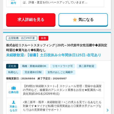
は、評価・査定を行いベースアップしていきます…
給与
求人詳細を見る
気になる
志望動機・自己PR不要
株式会社リクルートスタッフィング | 20代～30代前半女性活躍中◆原則定
時退社◆賞与あり◆転勤なし
未経験歓迎♪【秘書】土日祝休み☆年間休日125日♪在宅あり
正社員
職種・業種未経験OK
リモートワーク可
第二新卒歓迎
転勤なし
完全週休2日制
女性のおしごと掲載中
情報更新日：2026/08/04 終了予定日：2026/09/07
【約8割が未経験スタート♪】スケジュール管理・登録や会議室
の予約など、秘書室のアシスタント業務をお任せ★配属先へ社
仕事内容
員化実績1641名(2026年時点)
<第二新卒・既卒・未経験歓迎！>この求人を見ているあなたも
対象です★マイナビ転職で採用実績あり◎業界大手グループな
対象と
らではの充実研修でサポート！
なる方