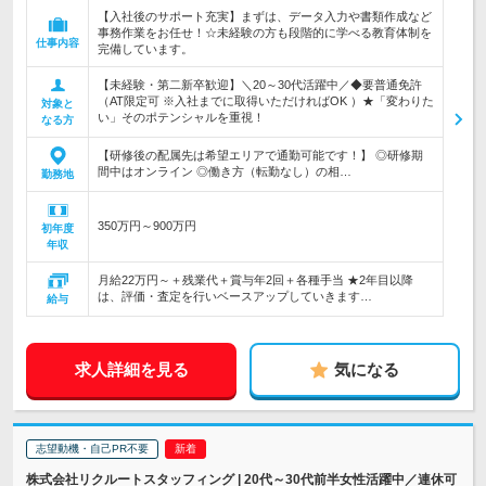
【入社後のサポート充実】まずは、データ入力や書類作成など
事務作業をお任せ！☆未経験の方も段階的に学べる教育体制を
仕事内容
完備しています。
【未経験・第二新卒歓迎】＼20～30代活躍中／◆要普通免許
（AT限定可 ※入社までに取得いただければOK ）★「変わりた
対象と
い」そのポテンシャルを重視！
なる方
【研修後の配属先は希望エリアで通勤可能です！】 ◎研修期
間中はオンライン ◎働き方（転勤なし）の相…
勤務地
350万円～900万円
初年度
年収
月給22万円～＋残業代＋賞与年2回＋各種手当 ★2年目以降
は、評価・査定を行いベースアップしていきます…
給与
求人詳細を見る
気になる
志望動機・自己PR不要
株式会社リクルートスタッフィング | 20代～30代前半女性活躍中／連休可