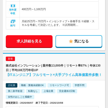
400万円～1,100万円
初年度
年収
月給25万円～70万円＋インセンティブ＋各種手当 ※経験・ス
キルを考慮して決定いたします。 ※試用期間…
給与
求人詳細を見る
気になる
株式会社インフレーション | 案件数13,000件｜リモート率87%｜年休130
日｜平均188万円年収UP
【ITエンジニア】フルリモート×大手プライム高単価案件多数！
正社員
職種・業種未経験OK
リモートワーク可
学歴不問
第二新卒歓迎
転勤なし
上場企業
完全週休2日制
女性のおしごと掲載中
情報更新日：2026/08/07 終了予定日：2026/10/08