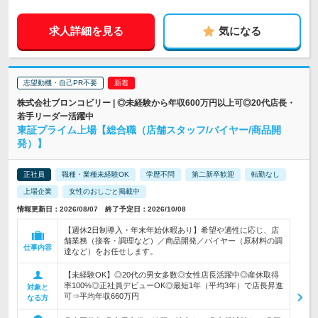
求人詳細を見る
気になる
志望動機・自己PR不要
株式会社ブロンコビリー | ◎未経験から年収600万円以上可◎20代店長・
若手リーダー活躍中
東証プライム上場【総合職（店舗スタッフ/バイヤー/商品開
発）】
正社員
職種・業種未経験OK
学歴不問
第二新卒歓迎
転勤なし
上場企業
女性のおしごと掲載中
情報更新日：2026/08/07 終了予定日：2026/10/08
【週休2日制導入・年末年始休暇あり】希望や適性に応じ、店
舗業務（接客・調理など）／商品開発／バイヤー（原材料の調
仕事内容
達など）をお任せします。
【未経験OK】◎20代の男女多数◎女性店長活躍中◎産休取得
率100%◎正社員デビューOK◎最短1年（平均3年）で店長昇進
対象と
可⇒平均年収660万円
なる方