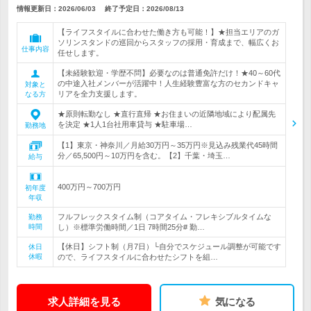
情報更新日：2026/06/03
終了予定日：
2026/08/13
【ライフスタイルに合わせた働き方も可能！】★担当エリアのガ
ソリンスタンドの巡回からスタッフの採用・育成まで、幅広くお
仕事内容
任せします。
【未経験歓迎・学歴不問】必要なのは普通免許だけ！★40～60代
の中途入社メンバーが活躍中！人生経験豊富な方のセカンドキャ
対象と
リアを全力支援します。
なる方
★原則転勤なし ★直行直帰 ★お住まいの近隣地域により配属先
を決定 ★1人1台社用車貸与 ★駐車場…
勤務地
【1】東京・神奈川／月給30万円～35万円※見込み残業代45時間
分／65,500円～10万円を含む。【2】千葉・埼玉…
給与
400万円～700万円
初年度
年収
フルフレックスタイム制（コアタイム・フレキシブルタイムな
勤務
時間
し）※標準労働時間／1日 7時間25分# 勤…
【休日】シフト制（月7日）└自分でスケジュール調整が可能です
休日
休暇
ので、ライフスタイルに合わせたシフトを組…
求人詳細を見る
気になる