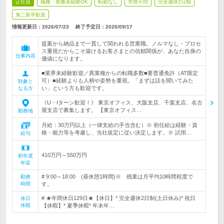
正社員
職種・業種未経験OK
転勤なし
学歴不問
完全週休2日制
第二新卒歓迎
情報更新日：2026/07/23
終了予定日：
2026/09/17
提案から納品まで一貫して関われる営業職。ノルマなし・プロセ
ス重視だからこそ築けるお客さまとの信頼関係が、あなた自身の
仕事内容
価値になります。
■業界未経験歓迎／異業種からの転職多数■要普通免許（AT限定
可）■経験よりも人柄や姿勢を重視。「まずは話を聞いてみた
対象と
い」という方も歓迎です。
なる方
《U・Iターン歓迎！》 東京オフィス、大阪支店、千葉支店、名古
屋支店で募集します。 【東京オフィス…
勤務地
月給：30万円以上（一律支給の手当含む）※ 初任給は経験・資
格・能力等を考慮し、当社規定に従い決定します。※ 試用…
給与
410万円～550万円
初年度
年収
# 9:00～18:00 (昼休憩1時間)※ 残業は月平均10時間程度で
勤務
時間
す。
# ★年間休日129日★【休日】* 完全週休2日制(土日休み)* 祝日
休日
休暇
【休暇】* 夏季休暇* 年末年…