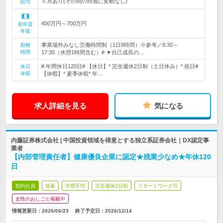
ヶ月あり(その間の待遇に変動なし)
給与
400万円～700万円
初年度
年収
事業場外みなし労働時間制（1日8時間）※参考／8:30～
勤務
時間
17:30（休憩1時間含む）# ▼自己成長の…
# 年間休日120日# 【休日】* 完全週休2日制（土日休み）* 祝日#
休日
休暇
【休暇】* 夏季休暇* 年…
求人詳細を見る
気になる
内藤証券株式会社 | 中国投資領域を得意とする独立系証券会社｜DX認定事
業者
【内部管理責任者】健康優良企業に認定★残業少なめ★年休120
日
契約社員
急募
学歴不問
完全週休2日制
リモートワーク可
女性のおしごと掲載中
情報更新日：2026/06/23
終了予定日：
2026/12/14