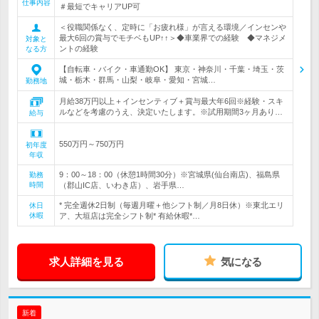
仕事内容
＃最短でキャリアUP可
＜役職関係なく、定時に「お疲れ様」が言える環境／インセンや
最大6回の賞与でモチベもUP↑↑＞◆車業界での経験 ◆マネジメ
対象と
ントの経験
なる方
【自転車・バイク・車通勤OK】 東京・神奈川・千葉・埼玉・茨
城・栃木・群馬・山梨・岐阜・愛知・宮城…
勤務地
月給38万円以上＋インセンティブ＋賞与最大年6回※経験・スキ
ルなどを考慮のうえ、決定いたします。※試用期間3ヶ月あり…
給与
550万円～750万円
初年度
年収
9：00～18：00（休憩1時間30分）※宮城県(仙台南店)、福島県
勤務
時間
（郡山IC店、いわき店）、岩手県…
* 完全週休2日制（毎週月曜＋他シフト制／月8日休）※東北エリ
休日
休暇
ア、大垣店は完全シフト制* 有給休暇*…
求人詳細を見る
気になる
新着