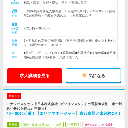
福島・新潟・長野・愛知・三重・石川の各店…
勤務地
《前職の給与を最大限考慮！》月給210,000円～350,000円＋賞与
年2回※経験・年齢を考慮の上、当社規定により…
給与
252万円～360万円
初年度
年収
1ヶ月単位の変形労働時間制（週平均40時間未満）※シフト制■シ
勤務
時間
フト時間例09:30～18:3011:…
■月8日～9日（シフト制）■夏季休暇■冬季休暇■有給休暇■慶弔休
休日
休暇
暇■産前産後休暇■育休・介護休暇（入…
求人詳細を見る
気になる
残り7日
エナジースタッフ中日本株式会社 | ガソリンスタンドの運営◆表彰＋金一封
あり◆90％以上が中途入社
40～60代活躍！【エリアマネージャー】直行直帰／未経験OK！
正社員
職種・業種未経験OK
急募
学歴不問
女性のおしごと掲載中