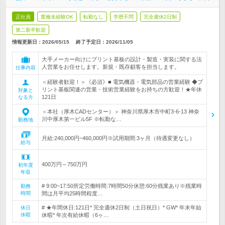
正社員
業種未経験OK
転勤なし
学歴不問
完全週休2日制
第二新卒歓迎
情報更新日：2026/05/15
終了予定日：
2026/11/05
大手メーカー向けにプリント基板の設計・製造・実装に関する法
人営業をお任せします。新規・既存顧客を担当します。
仕事内容
＜経験者歓迎！＞《必須》■ 電気機器・電気部品の営業経験 ◆プ
リント基板関連の営業・技術営業経験をお持ちの方歓迎！★年休
対象と
121日
なる方
＜本社（厚木CADセンター）＞ 神奈川県厚木市中町3-6-13 神奈
川中厚木第一ビル5F ※転勤な…
勤務地
月給:240,000円~460,000円※試用期間:3ヶ月（待遇変更なし）
給与
400万円～750万円
初年度
年収
# 9:00~17:50所定労働時間:7時間50分休憩:60分残業あり※残業時
勤務
時間
間は月平均25時間程度…
# ★年間休日:121日* 完全週休2日制（土日祝日）* GW* 年末年始
休日
休暇
休暇* 年次有給休暇（6ヶ…