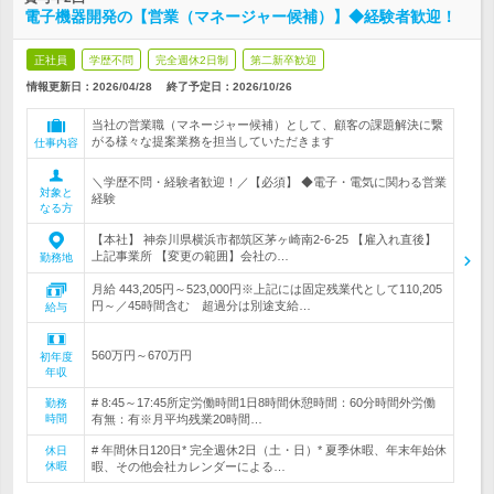
電子機器開発の【営業（マネージャー候補）】◆経験者歓迎！
正社員
学歴不問
完全週休2日制
第二新卒歓迎
情報更新日：2026/04/28
終了予定日：
2026/10/26
当社の営業職（マネージャー候補）として、顧客の課題解決に繋
がる様々な提案業務を担当していただきます
仕事内容
＼学歴不問・経験者歓迎！／【必須】 ◆電子・電気に関わる営業
対象と
経験
なる方
【本社】 神奈川県横浜市都筑区茅ヶ崎南2-6-25 【雇入れ直後】
上記事業所 【変更の範囲】会社の…
勤務地
月給 443,205円～523,000円※上記には固定残業代として110,205
円～／45時間含む 超過分は別途支給…
給与
560万円～670万円
初年度
年収
# 8:45～17:45所定労働時間1日8時間休憩時間：60分時間外労働
勤務
時間
有無：有※月平均残業20時間…
# 年間休日120日* 完全週休2日（土・日）* 夏季休暇、年末年始休
休日
休暇
暇、その他会社カレンダーによる…