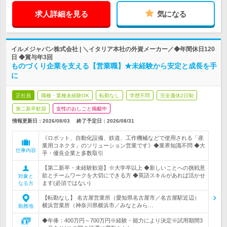
求人詳細を見る
気になる
イルメジャパン株式会社 | ＼イタリア本社の外資メーカー／◆年間休日120
日 ◆賞与年3回
ものづくり企業を支える【営業職】★未経験から安定と成長を手
に
正社員
職種・業種未経験OK
転勤なし
学歴不問
完全週休2日制
第二新卒歓迎
女性のおしごと掲載中
情報更新日：2026/08/03
終了予定日：
2026/08/31
《ロボット、自動化設備、鉄道、工作機械などで使用される「産
業用コネクタ」のソリューション営業です》◆業界知識不問 ◆大
仕事内容
手・優良企業と多数取引
【第二新卒・未経験歓迎】※大学卒以上 ◆新しいことへの挑戦意
欲とチームワークを大切にできる方 ◆英語スキルがあれば活かせ
対象と
ます(必須ではない)
なる方
【転勤なし】 名古屋営業所（愛知県名古屋市／名古屋駅近辺）
横浜営業所（神奈川県横浜市／みなとみら…
勤務地
◆年俸：400万円～700万円※経験・能力により決定※試用期間3