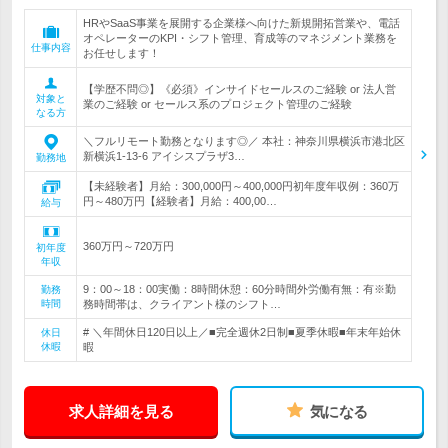
HRやSaaS事業を展開する企業様へ向けた新規開拓営業や、電話
オペレーターのKPI・シフト管理、育成等のマネジメント業務を
仕事内容
お任せします！
【学歴不問◎】《必須》インサイドセールスのご経験 or 法人営
対象と
業のご経験 or セールス系のプロジェクト管理のご経験
なる方
＼フルリモート勤務となります◎／ 本社：神奈川県横浜市港北区
新横浜1-13-6 アイシスプラザ3…
勤務地
【未経験者】月給：300,000円～400,000円初年度年収例：360万
円～480万円【経験者】月給：400,00…
給与
360万円～720万円
初年度
年収
9：00～18：00実働：8時間休憩：60分時間外労働有無：有※勤
勤務
時間
務時間帯は、クライアント様のシフト…
# ＼年間休日120日以上／■完全週休2日制■夏季休暇■年末年始休
休日
休暇
暇
求人詳細を見る
気になる