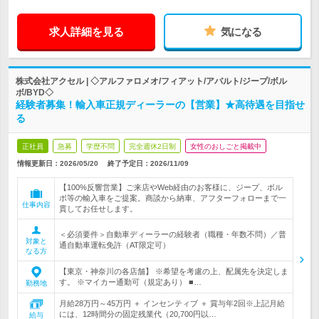
求人詳細を見る
気になる
株式会社アクセル | ◇アルファロメオ/フィアット/アバルト/ジープ/ボル
ボ/BYD◇
経験者募集！輸入車正規ディーラーの【営業】★高待遇を目指せ
る
正社員
急募
学歴不問
完全週休2日制
女性のおしごと掲載中
情報更新日：2026/05/20
終了予定日：
2026/11/09
【100%反響営業】ご来店やWeb経由のお客様に、ジープ、ボル
ボ等の輸入車をご提案。商談から納車、アフターフォローまで一
仕事内容
貫してお任せします。
＜必須要件＞自動車ディーラーの経験者（職種・年数不問）／普
対象と
通自動車運転免許（AT限定可）
なる方
【東京・神奈川の各店舗】 ※希望を考慮の上、配属先を決定しま
す。 ※マイカー通勤可（規定あり） ■…
勤務地
月給28万円～45万円 ＋ インセンティブ ＋ 賞与年2回※上記月給
には、12時間分の固定残業代（20,700円以…
給与