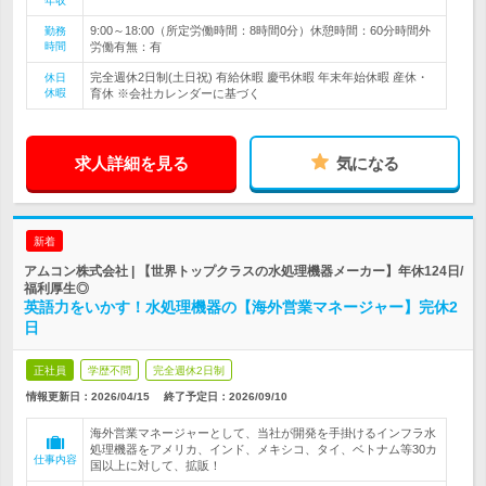
年収
9:00～18:00（所定労働時間：8時間0分）休憩時間：60分時間外
勤務
時間
労働有無：有
完全週休2日制(土日祝) 有給休暇 慶弔休暇 年末年始休暇 産休・
休日
休暇
育休 ※会社カレンダーに基づく
求人詳細を見る
気になる
新着
アムコン株式会社 | 【世界トップクラスの水処理機器メーカー】年休124日/
福利厚生◎
英語力をいかす！水処理機器の【海外営業マネージャー】完休2
日
正社員
学歴不問
完全週休2日制
情報更新日：2026/04/15
終了予定日：
2026/09/10
海外営業マネージャーとして、当社が開発を手掛けるインフラ水
処理機器をアメリカ、インド、メキシコ、タイ、ベトナム等30カ
仕事内容
国以上に対して、拡販！