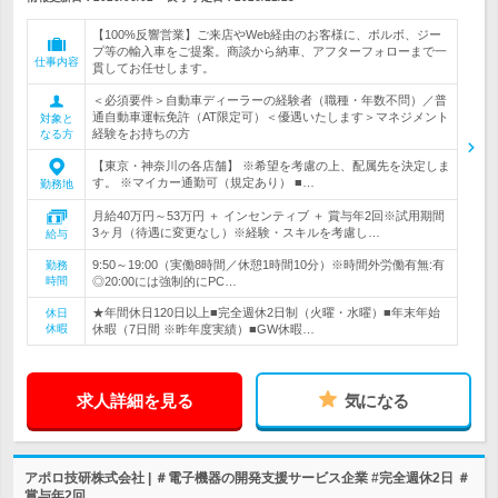
【100%反響営業】ご来店やWeb経由のお客様に、ボルボ、ジー
プ等の輸入車をご提案。商談から納車、アフターフォローまで一
仕事内容
貫してお任せします。
＜必須要件＞自動車ディーラーの経験者（職種・年数不問）／普
通自動車運転免許（AT限定可）＜優遇いたします＞マネジメント
対象と
経験をお持ちの方
なる方
【東京・神奈川の各店舗】 ※希望を考慮の上、配属先を決定しま
す。 ※マイカー通勤可（規定あり） ■…
勤務地
月給40万円～53万円 ＋ インセンティブ ＋ 賞与年2回※試用期間
3ヶ月（待遇に変更なし）※経験・スキルを考慮し…
給与
9:50～19:00（実働8時間／休憩1時間10分）※時間外労働有無:有
勤務
時間
◎20:00には強制的にPC…
★年間休日120日以上■完全週休2日制（火曜・水曜）■年末年始
休日
休暇
休暇（7日間 ※昨年度実績）■GW休暇…
求人詳細を見る
気になる
アポロ技研株式会社 | ＃電子機器の開発支援サービス企業 #完全週休2日 ＃
賞与年2回