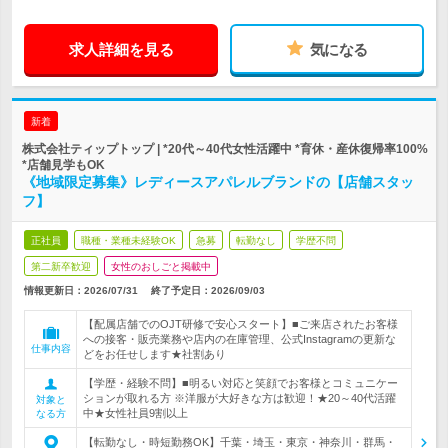
求人詳細を見る
気になる
新着
株式会社ティップトップ | *20代～40代女性活躍中 *育休・産休復帰率100%
*店舗見学もOK
《地域限定募集》レディースアパレルブランドの【店舗スタッ
フ】
正社員
職種・業種未経験OK
急募
転勤なし
学歴不問
第二新卒歓迎
女性のおしごと掲載中
情報更新日：2026/07/31
終了予定日：
2026/09/03
【配属店舗でのOJT研修で安心スタート】■ご来店されたお客様
への接客・販売業務や店内の在庫管理、公式Instagramの更新な
仕事内容
どをお任せします★社割あり
【学歴・経験不問】■明るい対応と笑顔でお客様とコミュニケー
ションが取れる方 ※洋服が大好きな方は歓迎！★20～40代活躍
対象と
中★女性社員9割以上
なる方
【転勤なし・時短勤務OK】千葉・埼玉・東京・神奈川・群馬・