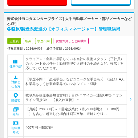
株式会社ヨコタエンタープライズ | 大手自動車メーカー・部品メーカーなど
と取引
各務原/製造系派遣の【オフィスマネージャー】管理職候補
正社員
急募
学歴不問
女性のおしごと掲載中
情報更新日：2026/04/07
終了予定日：
2026/09/24
クライアント企業に常駐している当社の技術スタッフ（正社員）
のサポートをお任せ！勤怠管理や入退社の手続きなど、幅広く対
仕事内容
応していただきます。
【学歴不問！「恋活手当」などユニークな手当も♪】《必須》■人
対象と
材業界もしくは製造業界でのマネジメント経験
なる方
岐阜県各務原市那加住吉町1丁目24 ＊マイカー通勤OK◎ ＊オン
ライン面接OK！ 【雇入れ直後】上…
勤務地
【月給】298,600円～※固定残業代（月／60時間分：90,180円
～）を含む。超過した場合は別途支給。※能力や経…
給与
400万円～500万円
初年度
年収