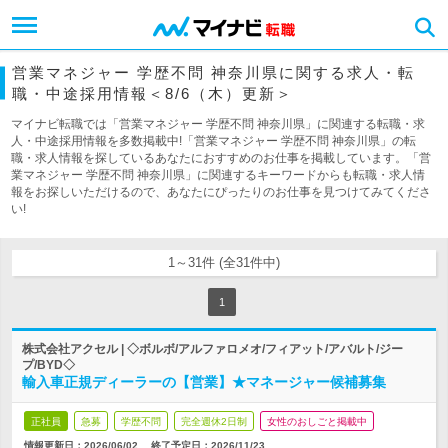
営業マネジャー 学歴不問 神奈川県に関する求人・転
職・中途採用情報＜8/6（木）更新＞
マイナビ転職では「営業マネジャー 学歴不問 神奈川県」に関連する転職・求
人・中途採用情報を多数掲載中!「営業マネジャー 学歴不問 神奈川県」の転
職・求人情報を探しているあなたにおすすめのお仕事を掲載しています。「営
業マネジャー 学歴不問 神奈川県」に関連するキーワードからも転職・求人情
報をお探しいただけるので、あなたにぴったりのお仕事を見つけてみてくださ
い!
1～31件 (全31件中)
1
株式会社アクセル | ◇ボルボ/アルファロメオ/フィアット/アバルト/ジー
プ/BYD◇
輸入車正規ディーラーの【営業】★マネージャー候補募集
正社員
急募
学歴不問
完全週休2日制
女性のおしごと掲載中
情報更新日：2026/06/02
終了予定日：
2026/11/23