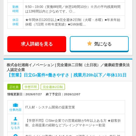
9:50～19:00（実働8時間／休憩1時間10分）※月の平均残業時間
勤務
時間
は12時間以内と少なめです。◎…
★年間休日120日以上■完全週休2日制（火曜・水曜）■年末年始
休日
休暇
休暇（7日間 ※昨年度実績）■GW休暇…
求人詳細を見る
気になる
株式会社湘南イノベーション | 完全週休二日制（土日祝）／健康経営優良法
人認定企業
【営業】日立Gr案件×働きやすさ｜残業月20h以下／年休131日
正社員
学歴不問
完全週休2日制
情報更新日：2026/07/27
終了予定日：
2026/12/07
IT人材・システム開発の提案営業
仕事内容
【学歴不問】◎SIer企業での営業経験が5年以上ある方 ★顧客折
対象と
衝、企画提案の経験などプレイングマネージャー歓迎
なる方