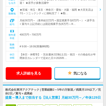
迎！ ★若手が多数活躍中
なる方
★宮城・埼玉・東京・神奈川・愛知・大阪・福岡 ★大宮支店は
7/1～ソニックシティに移転完了！ ★勤…
勤務地
月給30万円～（基本給22万円＋固定残業手当8万円～） + 諸手当
+ 賞与※上記月給には固定残業手当(8万円～/4…
給与
400万円～700万円
初年度
年収
勤務
# 9:00～18:00(実働8時間)
時間
【休日・休暇等】・完全週休2日制(土日)・祝日・その他会社が年
休日
休暇
間休日カレンダーで定めた日※2026年…
求人詳細を見る
気になる
株式会社東洋アクアテック | 営業経験2～5年の方歓迎／残業月10h以下／完
休2日／賞与＋成果給
提案～導入まで担当する【法人営業】月給30万円～／年休129日