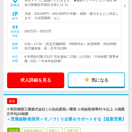
本社メインに勤務いただきます。 ■湘南イノベーション 本社 神
奈川県横浜市西区北幸1-11-11 …
勤務地
月給：320,000円～420,000円※年齢・経験・能力をもとに決定し
ます。※試用期間：なし
給与
500万円～750万円
初年度
年収
9:00～17:30 （所定労働時間：7時間45分）休憩時間：45分時間
勤務
時間
外労働有無：有（月平均13時…
# 年間休日数131日* 完全週休二日制（土日祝）* GW休暇* 夏季休
休日
休暇
暇（5日）* 年末年始休暇*…
求人詳細を見る
気になる
新着
十和田精密工業株式会社 | ☆自由度高い環境 ☆有給取得率85％以上 ☆残業
月平均20時間
＜営業経験者採用＞モノづくり企業をサポートする【提案営業】
正社員
業種未経験OK
転勤なし
学歴不問