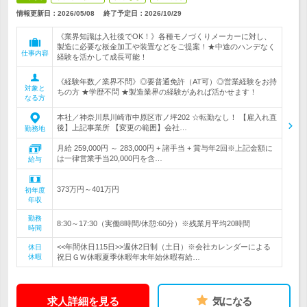
情報更新日：2026/05/08
終了予定日：
2026/10/29
《業界知識は入社後でOK！》各種モノづくりメーカーに対し、
製造に必要な板金加工や装置などをご提案！★中途のハンデなく
仕事内容
経験を活かして成長可能！
《経験年数／業界不問》◎要普通免許（AT可）◎営業経験をお持
対象と
ちの方 ★学歴不問 ★製造業界の経験があれば活かせます！
なる方
本社／神奈川県川崎市中原区市ノ坪202 ☆転勤なし！ 【雇入れ直
後】上記事業所 【変更の範囲】会社…
勤務地
月給 259,000円 ～ 283,000円 + 諸手当 + 賞与年2回※上記金額に
は一律営業手当20,000円を含…
給与
373万円～401万円
初年度
年収
勤務
8:30～17:30（実働8時間/休憩:60分）※残業月平均20時間
時間
<<年間休日115日>>週休2日制（土日）※会社カレンダーによる
休日
休暇
祝日ＧＷ休暇夏季休暇年末年始休暇有給…
求人詳細を見る
気になる