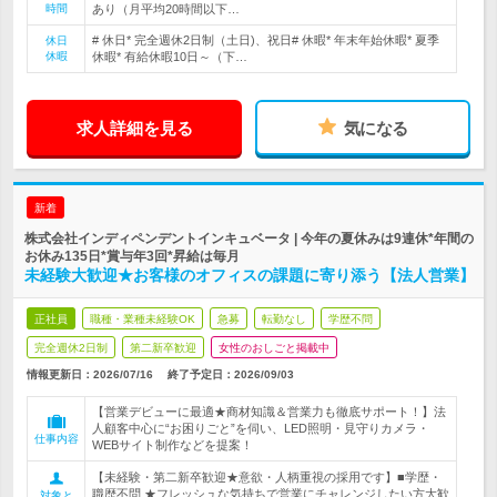
時間
あり（月平均20時間以下…
# 休日* 完全週休2日制（土日)、祝日# 休暇* 年末年始休暇* 夏季
休日
休暇
休暇* 有給休暇10日～（下…
求人詳細を見る
気になる
新着
株式会社インディペンデントインキュベータ | 今年の夏休みは9連休*年間の
お休み135日*賞与年3回*昇給は毎月
未経験大歓迎★お客様のオフィスの課題に寄り添う【法人営業】
正社員
職種・業種未経験OK
急募
転勤なし
学歴不問
完全週休2日制
第二新卒歓迎
女性のおしごと掲載中
情報更新日：2026/07/16
終了予定日：
2026/09/03
【営業デビューに最適★商材知識＆営業力も徹底サポート！】法
人顧客中心に“お困りごと”を伺い、LED照明・見守りカメラ・
仕事内容
WEBサイト制作などを提案！
【未経験・第二新卒歓迎★意欲・人柄重視の採用です】■学歴・
職歴不問 ★フレッシュな気持ちで営業にチャレンジしたい方大歓
対象と