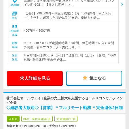
三重県いなべ市員弁町平古392-3 ＊マイカー通勤OK◎ ＊オンラ
イン面接OK！ 【雇入れ直後】上…
勤務地
【月給】298,600円～※固定残業代（月／60時間分：90,180円
～）を含む。超過した場合は別途支給。※能力や経…
給与
400万円～500万円
初年度
年収
9：00～18：00（所定労働時間：8時間、休憩時間：60分）時間
勤務
時間
外労働：有※プロジェクト先により、…
# ★年間休日105日★【休日】* 週休2日制（土日）【休暇】* GW
休日
休暇
休暇* 夏季休暇* 年末年始休…
求人詳細を見る
気になる
株式会社オールウェイ | 企業の売上拡大を支援するセールスコンサルティン
グ企業
◇経験者大歓迎◇【営業】＊フルリモート勤務 ＊完全週休2日制
正社員
職種・業種未経験OK
完全週休2日制
情報更新日：2026/06/26
終了予定日：
2026/12/17