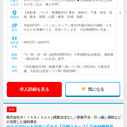
対象と
ちの方（法人・個人不問）
なる方
【自転車・バイク・車通勤OK】東京・神奈川・千葉・埼玉・茨
城・栃木・群馬・山梨・岐阜・宮城・福島・…
勤務地
月給38万円～＋インセンティブ＋賞与(年最大6回)※経験・スキ
ルなどを考慮のうえ、決定いたします。※試用期間3ヶ月あ…
給与
550万円～650万円
初年度
年収
* 9：00～18：00（休憩1時間30分）※宮城県(仙台南店)、福島県
勤務
時間
（郡山IC店、いわき店）岩手…
* 完全週休2日制（毎週月曜＋他シフト制／月8日休）※東北店
休日
休暇
舗、大垣店は完全シフト制* 有給休暇* …
求人詳細を見る
気になる
新着
株式会社ＷｉｔｈＧｒｅｅｎ | 残業ほぼなし／家族手当・引っ越し補助など
の充実した福利厚生
サラダボウルを日本に広める【店舗スタッフ】◎未経験歓迎