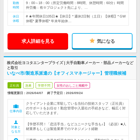
9：00～18：00（所定労働時間：8時間、休憩時間：60分）時間
勤務
時間
外労働：有※プロジェクト先により、…
# ★年間休日105日★【休日】* 週休2日制（土日）【休暇】* GW
休日
休暇
休暇* 夏季休暇* 年末年始休…
求人詳細を見る
気になる
株式会社ヨコタエンタープライズ | 大手自動車メーカー・部品メーカーなど
と取引
いなべ市/製造系派遣の【オフィスマネージャー】管理職候補
正社員
急募
学歴不問
女性のおしごと掲載中
情報更新日：2026/04/07
終了予定日：
2026/09/24
クライアント企業に常駐している当社の技術スタッフ（正社員）
のサポートをお任せ！勤怠管理や入退社の手続きなど、幅広く対
仕事内容
応していただきます。
【学歴不問！「恋活手当」などユニークな手当も♪】《必須》■人
対象と
材業界もしくは製造業界でのマネジメント経験
なる方