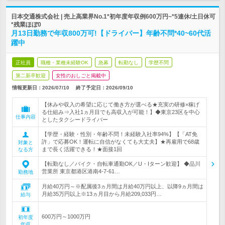
日本交通株式会社 | 売上高業界No.1*初年度年収例600万円~*5連休/土日休可
*残業ほぼ0
月13日勤務で年収800万可!【ドライバー】年齢不問*40~60代活
躍中
正社員
職種・業種未経験OK
急募
転勤なし
学歴不問
第二新卒歓迎
女性のおしごと掲載中
情報更新日：2026/07/10
終了予定日：
2026/09/10
【休みや収入の希望に応じて働き方が選べる★充実の研修×稼げ
る仕組み⇒入社1ヵ月目でも高収入が可能！】◆東京23区を中心
仕事内容
としたタクシードライバー
【学歴・経験・性別・年齢不問！未経験入社率94%】【「AT免
許」で応募OK！運転に自信がなくても大丈夫】★再雇用で68歳
対象と
まで長く活躍できる！★面接1回
なる方
【転勤なし／バイク・自転車通勤OK／U・Iターン歓迎】 ◆品川
営業所 東京都港区港南4-7-61…
勤務地
月給40万円～※配属後3ヵ月間は月給40万円以上、以降9ヵ月間は
月給35万円以上※13ヵ月目から月給209,033円…
給与
600万円～1000万円
初年度
年収