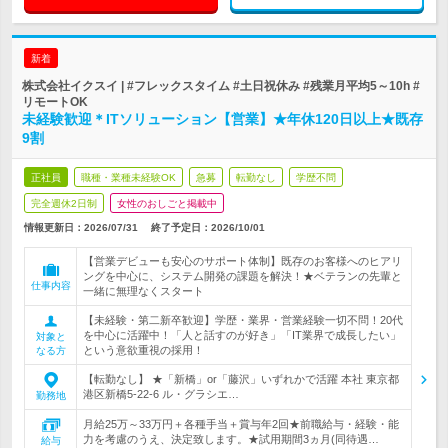
新着
株式会社イクスイ | #フレックスタイム #土日祝休み #残業月平均5～10h #
リモートOK
未経験歓迎＊ITソリューション【営業】★年休120日以上★既存
9割
正社員
職種・業種未経験OK
急募
転勤なし
学歴不問
完全週休2日制
女性のおしごと掲載中
情報更新日：2026/07/31
終了予定日：
2026/10/01
【営業デビューも安心のサポート体制】既存のお客様へのヒアリ
ングを中心に、システム開発の課題を解決！★ベテランの先輩と
仕事内容
一緒に無理なくスタート
【未経験・第二新卒歓迎】学歴・業界・営業経験一切不問！20代
を中心に活躍中！「人と話すのが好き」「IT業界で成長したい」
対象と
という意欲重視の採用！
なる方
【転勤なし】 ★「新橋」or「藤沢」いずれかで活躍 本社 東京都
港区新橋5-22-6 ル・グラシエ…
勤務地
月給25万～33万円＋各種手当＋賞与年2回★前職給与・経験・能
力を考慮のうえ、決定致します。★試用期間3ヵ月(同待遇…
給与