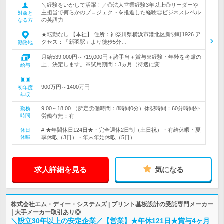
＼経験をいかして活躍！／◎法人営業経験3年以上◎リーダーや
主担当で何らかのプロジェクトを推進した経験◎ビジネスレベル
対象と
の英語力
なる方
★転勤なし 【本社】 住所：神奈川県横浜市港北区新羽町1926 ア
クセス：「新羽駅」より徒歩5分…
勤務地
月給539,000円～719,000円＋諸手当＋賞与※経験・年齢を考慮の
上、決定します。※試用期間：3ヵ月（待遇に変…
給与
900万円～1400万円
初年度
年収
9:00～18:00 （所定労働時間：8時間0分）休憩時間：60分時間外
勤務
時間
労働有無：有
# ★年間休日124日★・完全週休2日制（土日祝）・有給休暇・夏
休日
休暇
季休暇（3日）・年末年始休暇（5日）…
求人詳細を見る
気になる
株式会社エム・ディー・システムズ | プリント基板設計の受託専門メーカー
│大手メーカー取引あり◎
＼設立30年以上の安定企業／【営業】★年休121日★賞与4ヶ月