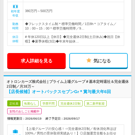
380万円～500万円
初年度
年収
◆フレックスタイム制＊標準労働時間／1日8h＊コアタイム／
勤務
時間
10：00～15：00＊標準労働時間帯／9…
# 年休120日以上【休日】◆完全週休2日制(土日休み)◆祝日【休
休日
休暇
暇】◆夏季休暇(3日)◆年末年始休…
求人詳細を見る
気になる
オトロンカーズ株式会社 | プライム上場グループ＃基本定時退社＆完全週休
2日制／月38万～
【店長候補】オートバックスセブンGr＊賞与最大年6回
正社員
転勤なし
学歴不問
完全週休2日制
第二新卒歓迎
女性のおしごと掲載中
情報更新日：2026/06/19
終了予定日：
2026/09/17
【上場グループの安心感！⇒完全週休2日制／有休消化率ほぼ
100%／男性の育休取得実績あり！】◎店舗運営全般をお任せ