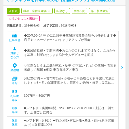
正社員
職種・業種未経験OK
転勤なし
学歴不問
第二新卒歓迎
女性のおしごと掲載中
情報更新日：2026/07/03
終了予定日：
2026/09/03
◆20代30代が中心に活躍中◆店舗運営業務全般をお任せします◆
店長やマネージャーへのキャリアアップが可能！
仕事内容
◆未経験歓迎・学歴不問◆あなたのこれまでではなく、これから
対象と
を基準に判断いたします◎社会人デビューを応援！
なる方
◇転勤なし＆全店舗が駅近・駅中 ◇下記いずれかの店舗へ希望を
考慮して配属 ■東京 東京都港区／東京…
勤務地
月給25万円～＋賞与年2回＋各種手当※経験などを考慮して決定
します※6ヶ月の試用期間あり。期間中の給与・待遇に差異は…
給与
300万円～500万円
初年度
年収
■シフト例（実働8時間）9:30‐18:30/12:00-21:00※上記は一例で
勤務
時間
す。店舗ごとに異な…
■シフト制（月9日）■年始休暇■有給休暇■産休・育休(取得実績
休日
休暇
あり)※取得率100%