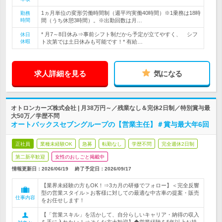
1ヵ月単位の変形労働時間制（週平均実働40時間）※1乗務は18時
勤務
時間
間（うち休憩3時間）。※出勤回数は月…
* 月7～8日休み⇒事前シフト制だから予定が立てやすく、 シフ
休日
休暇
ト次第では土日休みも可能です！* 有給…
求人詳細を見る
気になる
オトロンカーズ株式会社 | 月38万円～／残業なし＆完休2日制／特別賞与最
大50万／学歴不問
オートバックスセブングループの【営業主任】＃賞与最大年6回
正社員
業種未経験OK
急募
転勤なし
学歴不問
完全週休2日制
第二新卒歓迎
女性のおしごと掲載中
情報更新日：2026/06/19
終了予定日：
2026/09/17
【業界未経験の方もOK！⇒3カ月の研修でフォロー】＜完全反響
型の営業スタイル＞お客様に対しての最適な中古車の提案・販売
仕事内容
をお任せします！
【「営業スキル」を活かして、自分らしいキャリア・納得の収入
を手に入れたい！⇒そんな方大歓迎】◆営業経験を5年以上お持