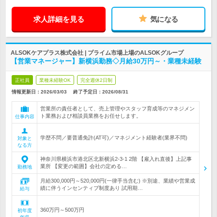
求人詳細を見る
気になる
ALSOKケアプラス株式会社 | プライム市場上場のALSOKグループ
【営業マネージャー】新横浜勤務◇月給30万円～・業種未経験
正社員
業種未経験OK
完全週休2日制
情報更新日：2026/03/03
終了予定日：
2026/08/31
営業所の責任者として、売上管理やスタッフ育成等のマネジメン
ト業務および相談員業務をお任せします。
仕事内容
学歴不問／要普通免許(AT可)／マネジメント経験者(業界不問)
対象と
なる方
神奈川県横浜市港北区北新横浜2-3-1 2階 【雇入れ直後】上記事
業所 【変更の範囲】会社の定める…
勤務地
月給300,000円～520,000円(一律手当含む) ※別途、業績や営業成
績に伴うインセンティブ制度あり 試用期…
給与
360万円～500万円
初年度