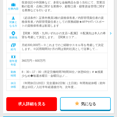
投資信託や外国株など、多彩な金融商品を扱う当社にて、営業活
動の監視・点検に関する業務や、顧客口座・顧客資金管理に関す
仕事内容
る業務などを行います。
《必須条件》証券外務員1種の資格保有者／内部管理責任者の資
格保有者／内部管理責任者としての実務経験★AFPやITパスポー
対象と
トの資格保有者は歓迎します
なる方
【関東・関西・九州いずれかの支店へ配属】 ※配属先は本人の希
望を考慮して決定します。 【関東エリア…
勤務地
月給300,000円～※これまでのご経験やスキル等を考慮して決定
します。※試用期間3か月の間は契約社員として従事して…
給与
360万円～600万円
初年度
年収
8：30～17：00（所定労働時間7時間30分／休憩60分）# ★残業
勤務
時間
少なめ◆毎週水曜日・金曜日はノ…
《年間休日120日》完全週休2日制（土日祝）年間有給休暇（初年
休日
休暇
度は10日／入社半年経過後付与、次年度…
求人詳細を見る
気になる