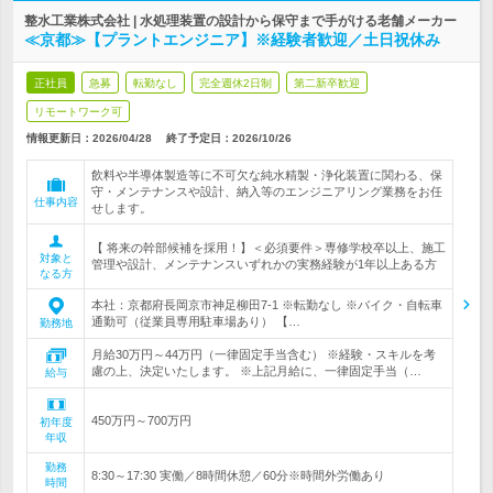
整水工業株式会社 | 水処理装置の設計から保守まで手がける老舗メーカー
≪京都≫【プラントエンジニア】※経験者歓迎／土日祝休み
正社員
急募
転勤なし
完全週休2日制
第二新卒歓迎
リモートワーク可
情報更新日：2026/04/28
終了予定日：
2026/10/26
飲料や半導体製造等に不可欠な純水精製・浄化装置に関わる、保
守・メンテナンスや設計、納入等のエンジニアリング業務をお任
仕事内容
せします。
【 将来の幹部候補を採用！】＜必須要件＞専修学校卒以上、施工
対象と
管理や設計、メンテナンスいずれかの実務経験が1年以上ある方
なる方
本社：京都府長岡京市神足柳田7-1 ※転勤なし ※バイク・自転車
通勤可（従業員専用駐車場あり） 【…
勤務地
月給30万円～44万円（一律固定手当含む） ※経験・スキルを考
慮の上、決定いたします。 ※上記月給に、一律固定手当（…
給与
450万円～700万円
初年度
年収
勤務
8:30～17:30 実働／8時間休憩／60分※時間外労働あり
時間