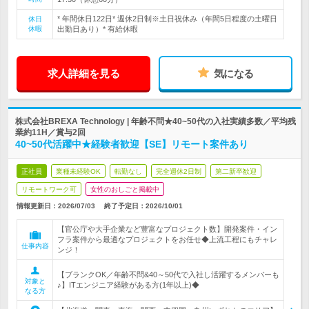
* 年間休日122日* 週休2日制※土日祝休み（年間5日程度の土曜日
休日
休暇
出勤日あり）* 有給休暇
求人詳細を見る
気になる
株式会社BREXA Technology | 年齢不問★40~50代の入社実績多数／平均残
業約11H／賞与2回
40~50代活躍中★経験者歓迎【SE】リモート案件あり
正社員
業種未経験OK
転勤なし
完全週休2日制
第二新卒歓迎
リモートワーク可
女性のおしごと掲載中
情報更新日：2026/07/03
終了予定日：
2026/10/01
【官公庁や大手企業など豊富なプロジェクト数】開発案件・イン
フラ案件から最適なプロジェクトをお任せ◆上流工程にもチャレ
仕事内容
ンジ！
【ブランクOK／年齢不問&40～50代で入社し活躍するメンバーも
対象と
♪】ITエンジニア経験がある方(1年以上)◆
なる方