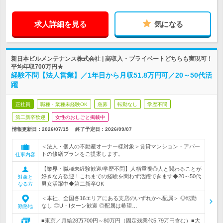
求人詳細を見る
気になる
新日本ビルメンテナンス株式会社 | 高収入・プライベートどちらも実現可！
平均年収700万円★
経験不問【法人営業】／1年目から月収51.8万円可／20～50代活
躍
正社員
職種・業種未経験OK
急募
転勤なし
学歴不問
第二新卒歓迎
女性のおしごと掲載中
情報更新日：2026/07/15
終了予定日：
2026/09/07
＜法人・個人の不動産オーナー様対象＞賃貸マンション・アパー
トの修繕プランをご提案します。
仕事内容
【業界・職種未経験歓迎/学歴不問】人柄重視◎人と関わることが
好きな方歓迎！これまでの経験を問わず活躍できます◆20～50代
対象と
男女活躍中◆第二新卒OK
なる方
＜本社、全国各16エリアにある支店のいずれかへ配属＞ ◎転勤
なし ◎U・Iターン歓迎 ◎配属は希望…
勤務地
■東京／月給28万700円～80万円（固定残業代5.79万円含む）■大