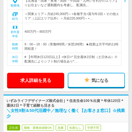
【北海道・関東・東海・関西・中四国・九州いずれかのエリア】
☆お住まいなど通勤圏内を考慮し、配属先…
勤務地
＜関東エリア＞月給245,000円～+各種手当+賞与年2回＜その他エ
リア（上記エリア以外）＞月給220,000円～+…
給与
400万円～800万円
初年度
年収
9：00～18：00（実働8時間／休憩1時間）★残業は月平均約11時
勤務
時間
間程度！
# 【年間休日123日以上】<休日>* 完全週休2日制（土日休み）※
休日
休暇
配属先によりシフト制の場合あり*…
求人詳細を見る
気になる
いずみライフデザイナーズ株式会社 | ＊住友生命100％出資＊年休120日＊
週休2日＊子育て経験も活きる
＼女性9割＆50代活躍中／無理なく働く【お客さま窓口】☆残業
少
正社員
職種・業種未経験OK
急募
転勤なし
学歴不問