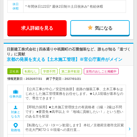
休日
* 年間休日122日* 週休2日制※土日祝休み* 有給休暇
休暇
求人詳細を見る
気になる
日新建工株式会社 | 四条通りや祇園町の石畳舗装など、誰もが知る「道づく
り」に貢献
京都の発展を支える【土木施工管理】※官公庁案件がメイン
正社員
転勤なし
学歴不問
第二新卒歓迎
女性のおしごと掲載中
情報更新日：2026/07/31
終了予定日：
2027/01/21
【公共工事が中心／安定性抜群】道路の舗装工事、土木工事をは
じめとした施工管理業務をお任せします。★1人1現場が基本なの
仕事内容
で、専念できます！
【即戦力採用】■土木施工管理技士の有資格者（1級・2級は不問
です） ■要普免 ■高卒以上 ※「地域に貢献したい！」という想い
対象と
のある方を歓迎
なる方
【転勤なし／U・Iターン歓迎します】 本社／京都府京都市北区紫
竹北大門町72-1 ※現場への直行直…
勤務地