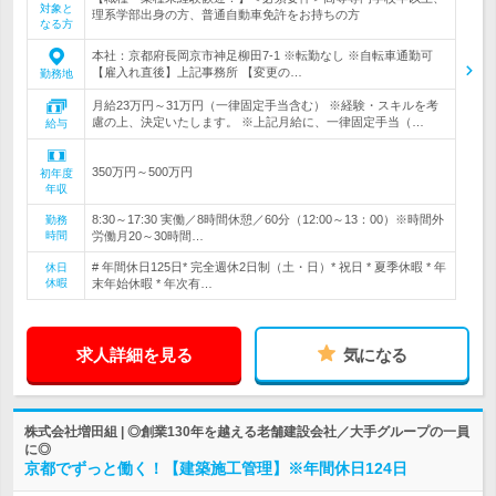
対象と
理系学部出身の方、普通自動車免許をお持ちの方
なる方
本社：京都府長岡京市神足柳田7-1 ※転勤なし ※自転車通勤可
【雇入れ直後】上記事務所 【変更の…
勤務地
月給23万円～31万円（一律固定手当含む） ※経験・スキルを考
慮の上、決定いたします。 ※上記月給に、一律固定手当（…
給与
350万円～500万円
初年度
年収
8:30～17:30 実働／8時間休憩／60分（12:00～13：00）※時間外
勤務
時間
労働月20～30時間…
# 年間休日125日* 完全週休2日制（土・日）* 祝日 * 夏季休暇 * 年
休日
休暇
末年始休暇 * 年次有…
求人詳細を見る
気になる
株式会社増田組 | ◎創業130年を越える老舗建設会社／大手グループの一員
に◎
京都でずっと働く！【建築施工管理】※年間休日124日