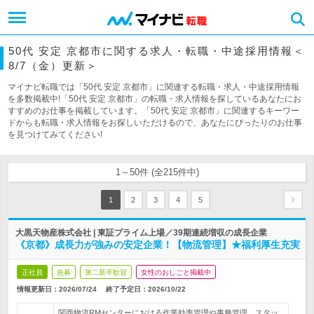
50代 安定 京都市に関する求人・転職・中途採用情報＜
8/7（金）更新＞
マイナビ転職では「50代 安定 京都市」に関連する転職・求人・中途採用情報
を多数掲載中!「50代 安定 京都市」の転職・求人情報を探しているあなたにお
すすめのお仕事を掲載しています。「50代 安定 京都市」に関連するキーワー
ドからも転職・求人情報をお探しいただけるので、あなたにぴったりのお仕事
を見つけてみてください!
1～50件 (全215件中)
1
2
3
4
5
大黒天物産株式会社 | 東証プライム上場／39期連続増収の成長企業
《京都》成長力が強みの安定企業！【物流管理】★福利厚生充実
正社員
急募
第二新卒歓迎
女性のおしごと掲載中
情報更新日：2026/07/24
終了予定日：
2026/10/22
関西物流RMセンターにおける作業効率管理や事務管理、スタッ