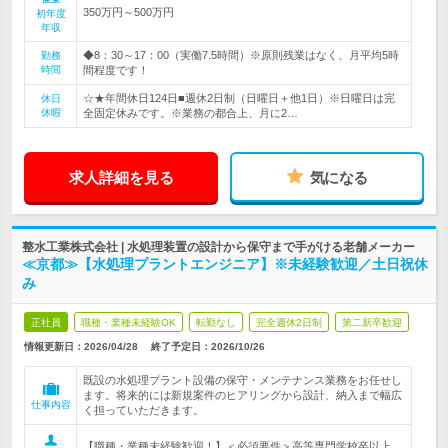
350万円～500万円
初年度
年収
◆8：30～17：00（実働7.5時間）※原則残業はなく、月平均5時
勤務
時間
間程度です！
☆★年間休日124日■週休2日制（日曜日＋他1日）※日曜日は完
休日
休暇
全固定休みです。※業務の都合上、月に2…
求人詳細を見る
気になる
整水工業株式会社 | 水処理装置の設計から保守まで手がける老舗メーカー
≪京都≫【水処理プラントエンジニア】※未経験歓迎／土日祝休
み
正社員
職種・業種未経験OK
転勤なし
完全週休2日制
第二新卒歓迎
情報更新日：2026/04/28
終了予定日：
2026/10/26
既設の水処理プラント設備の保守・メンテナンス業務をお任せし
ます。将来的には新規案件のヒアリングから設計、納入まで幅広
仕事内容
く担っていただきます。
【職種・業種未経験歓迎！】＜必須要件＞高等専門学校卒以上、