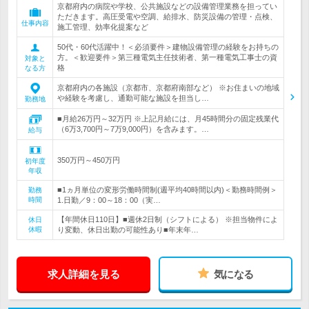
京都府内の病院や学校、公共施設などの設備管理業務を担ってい
ただきます。高圧受電や空調、給排水、防災設備の管理・点検、
仕事内容
施工管理、効率化提案など
50代・60代活躍中！＜必須要件＞建物設備管理の経験をお持ちの
方。＜歓迎要件＞第三種電気主任技術者、第一種電気工事士の資
対象と
格
なる方
京都府内の各施設（京都市、京都府南部など） ※お住まいの地域
や経験を考慮し、通勤可能な施設を担当し…
勤務地
■月給26万円～32万円 ※上記月給には、月45時間分の固定残業代
（6万3,700円～7万9,000円）を含みます。…
給与
350万円～450万円
初年度
年収
■1ヵ月単位の変形労働時間制(週平均40時間以内)＜勤務時間例＞
勤務
時間
1.日勤／9：00～18：00（実…
【年間休日110日】■週休2日制（シフトによる） ※担当物件によ
休日
休暇
り変動、休日出勤の可能性あり■年末年…
求人詳細を見る
気になる