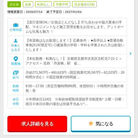
正社員
急募
転勤なし
学歴不問
完全週休2日制
情報更新日：2026/07/14
終了予定日：
2027/01/04
【直行直帰OK／出張ほとんどなし】打ち合わせや協力業者の手
配、マネジメントなど施工管理全般をお任せします。アットホー
仕事内容
ムな社風も魅力 ！
【有資格はなお歓迎します！】応募条件： ■高卒以上 ■普通自動
車免許(AT限定可) ◎建築系の学部・学科を卒業された方は歓迎い
対象と
たします！
なる方
【本社勤務・転勤なし！】 京都府京都市伏見区京町北7-21-1 ＜
アクセス＞ 近鉄「丹波橋」駅 徒…
勤務地
月給271,567円～460,623円（固定残業代35,567円～62,023円：20
時間分含む）※固定残業代時間超…
給与
8:00～17:00（所定労働時間8時間、休憩60分）※時間外労働の有
勤務
時間
無：有
※年間休日124日 ※有給休暇取得奨励手当制度有* 土曜・日曜・
休日
休暇
祝日※休日出勤の場合は別途手当あり*…
求人詳細を見る
気になる