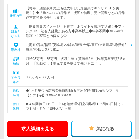
【毎年、店舗数も売上も拡大中◎安定企業でキャリアUPを実
現！】◆「魚べい」の店舗で、接客や調理、売上管理などの店舗
仕事内容
運営業務をお任せします。
「飲食業界のイメージ」を覆す、ホワイトな環境で活躍！◆ブラ
ンクOK！社会人経験がある方◆高卒以上◆年齢不問◆30～40代
対象と
活躍中！家庭との両立も◎
なる方
北海道/宮城/福島/茨城/栃木/群馬/埼玉/千葉/東京/神奈川/新潟/愛知/
岐阜/京都/大阪/兵庫…
勤務地
月給23万円～35万円 + 各種手当 + 賞与年2回（昨年賞与実績3.5ヵ
月）【転勤なし！地元で腰を据えて働けるエリ…
給与
350万円～500万円
初年度
年収
◆1ヶ月単位の変形労働時間制(週平均40時間以内)※シフト制
勤務
時間
【シフト例】9:00～18:0014:0…
# ★年間休日115日以上+有給休暇5日必須取得★* 週休2日制（シ
休日
休暇
フト制・月9～10日休み）* 年…
求人詳細を見る
気になる