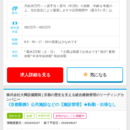
月給26万円～＋諸手当＋賞与（年2回）※経験・年齢を考慮の
上、当社規定により優遇します※試用期間中（最大3ヶ月）は、
給与
…
360万円～450万円
初年度
年収
勤務
# 8：30～17：00※残業は少なめです
時間
* 週休2日制（土・日） ┗土曜は隔週でお休みです* 祝日* 夏期
休日
休暇
休暇* 年末年始休暇* 有給休暇
求人詳細を見る
気になる
株式会社大興設備開発 | 京都の歴史を支える総合建物管理のリーディングカ
ンパニー
《京都勤務》公共施設などの【施設管理】★転勤・出張なし
契約社員
急募
学歴不問
女性のおしごと掲載中
情報更新日：2026/02/27
終了予定日：
2026/08/27