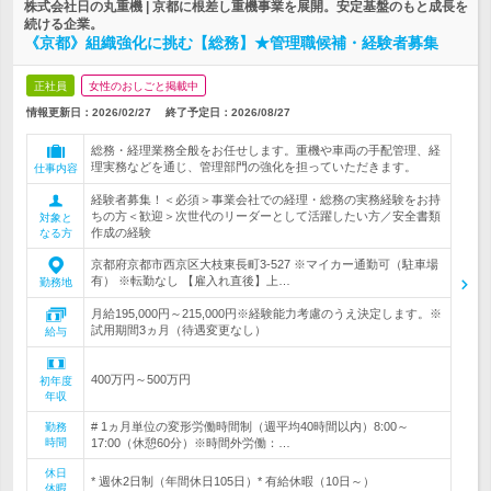
株式会社日の丸重機 | 京都に根差し重機事業を展開。安定基盤のもと成長を
続ける企業。
《京都》組織強化に挑む【総務】★管理職候補・経験者募集
正社員
女性のおしごと掲載中
情報更新日：2026/02/27
終了予定日：
2026/08/27
総務・経理業務全般をお任せします。重機や車両の手配管理、経
理実務などを通じ、管理部門の強化を担っていただきます。
仕事内容
経験者募集！＜必須＞事業会社での経理・総務の実務経験をお持
ちの方＜歓迎＞次世代のリーダーとして活躍したい方／安全書類
対象と
作成の経験
なる方
京都府京都市西京区大枝東長町3-527 ※マイカー通勤可（駐車場
有） ※転勤なし 【雇入れ直後】上…
勤務地
月給195,000円～215,000円※経験能力考慮のうえ決定します。※
試用期間3ヵ月（待遇変更なし）
給与
400万円～500万円
初年度
年収
# 1ヵ月単位の変形労働時間制（週平均40時間以内）8:00～
勤務
時間
17:00（休憩60分）※時間外労働：…
休日
* 週休2日制（年間休日105日）* 有給休暇（10日～）
休暇