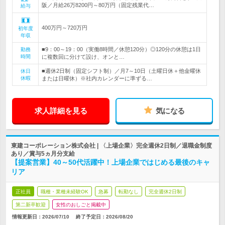
阪／月給26万8200円～80万円（固定残業代…
給与
400万円～720万円
初年度
年収
■9：00～19：00（実働8時間／休憩120分）◎120分の休憩は1日
勤務
時間
に複数回に分けて設け、オンと…
■週休2日制（固定シフト制）／月7～10日（土曜日休＋他金曜休
休日
休暇
または日曜休）※社内カレンダーに準ずる…
求人詳細を見る
気になる
東建コーポレーション株式会社 | 〈上場企業〉完全週休2日制／退職金制度
あり／賞与5ヵ月分支給
【提案営業】40～50代活躍中！上場企業ではじめる最後のキャ
リア
正社員
職種・業種未経験OK
急募
転勤なし
完全週休2日制
第二新卒歓迎
女性のおしごと掲載中
情報更新日：2026/07/10
終了予定日：
2026/08/20