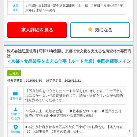
# 年間休日125日* 完全週休2日制（土・日）* 祝日 * 夏季休暇 * 年
休日
休暇
末年始休暇 * 年次有…
求人詳細を見る
気になる
株式会社紅屋袋店 | 昭和31年創業、京都で食文化を支える包装資材の専門商
社
＜京都＞食品業界を支える仕事【ルート営業】◆既存顧客メイン
正社員
情報更新日：2026/06/30
終了予定日：
2026/12/21
【既存顧客を中心としたルート営業をお任せします。】食品売り
場に欠かせない包装資材を通じて、納品・提案を行いながら関係
仕事内容
性を深めていく仕事です。
＼高卒以上・経験者歓迎！／◆基本的なPCスキル ◆営業または
対象と
販売の実務経験 ◆顧客管理や採算管理の経験
なる方
■本社 京都府京都市南区吉祥院向田東町3 ※転勤なし 【雇入れ直
後】上記事業所 【変更の範囲】会社…
勤務地