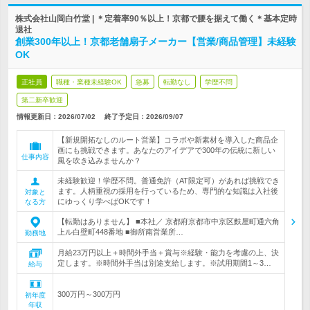
株式会社山岡白竹堂 | ＊定着率90％以上！京都で腰を据えて働く＊基本定時
退社
創業300年以上！京都老舗扇子メーカー【営業/商品管理】未経験
OK
正社員
職種・業種未経験OK
急募
転勤なし
学歴不問
第二新卒歓迎
情報更新日：2026/07/02
終了予定日：
2026/09/07
【新規開拓なしのルート営業】コラボや新素材を導入した商品企
画にも挑戦できます。あなたのアイデアで300年の伝統に新しい
仕事内容
風を吹き込みませんか？
未経験歓迎！学歴不問。普通免許（AT限定可）があれば挑戦でき
ます。人柄重視の採用を行っているため、専門的な知識は入社後
対象と
にゆっくり学べばOKです！
なる方
【転勤はありません】 ■本社／ 京都府京都市中京区麩屋町通六角
上ル白壁町448番地 ■御所南営業所…
勤務地
月給23万円以上＋時間外手当＋賞与※経験・能力を考慮の上、決
定します。※時間外手当は別途支給します。※試用期間1～3…
給与
300万円～300万円
初年度
年収