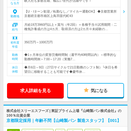
験入社も多数在籍、幅広い世代が活躍中です！
なる方
【U・Iターン歓迎／転勤なし／マイカー通勤OK】 ◆京都営業所
京都府京都市南区上鳥羽苗代町43
勤務地
月給19万3960円以上＋賞与（年2回）＋各種手当※試用期間：二
種免許養成の方は4カ月、取得済の方は2カ月※未経験の…
給与
350万円～1000万円
初年度
年収
◆1ヶ月単位の変形労働時間制（週平均40時間以内）＜標準的な
勤務
時間
勤務時間例＞7:00～17:20（実働7…
◆月6日～9日（27日サイクルで21日勤務のシフト制）└休日を希
休日
休暇
望日に移動することも可能です◆慶弔休…
求人詳細を見る
気になる
株式会社スリーエスフーズ | 東証プライム上場『山崎製パン株式会社』の
100％出資企業
京都限定採用｜年齢不問【山崎製パン 製造スタッフ】【001】