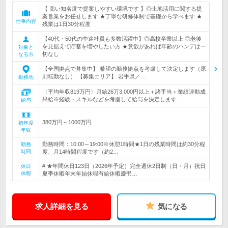
【 高い知名度で提案しやすい環境です 】◎土地活用に関する提
案営業をお任せします ★丁寧な研修体制で基礎から学べます ★
仕事内容
残業は1日30分程度
【40代・50代の中途社員も多数活躍中】◎高校卒業以上 ◎老後
を見据えて貯蓄を増やしたい方 ★意欲があれば年齢のハンデは一
対象と
切なし
なる方
【全国拠点で募集中】 希望の勤務拠点を考慮して決定します（原
則転勤なし） 【募集エリア】 岩手県／…
勤務地
〈平均年収819万円〉月給26万3,000円以上＋諸手当＋業績連動成
果給※経験・スキルなどを考慮して給与を決定します…
給与
380万円～1000万円
初年度
年収
勤務時間：10:00～19:00※休憩1時間★1日の残業時間は約30分程
勤務
時間
度、月14時間程度です（約2…
# ★年間休日123日（2026年予定）完全週休2日制（日・月）祝日
休日
休暇
夏季休暇年末年始休暇有給休暇慶弔…
求人詳細を見る
気になる