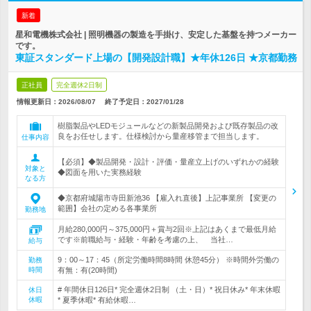
新着
星和電機株式会社 | 照明機器の製造を手掛け、安定した基盤を持つメーカー
です。
東証スタンダード上場の【開発設計職】★年休126日 ★京都勤務
正社員
完全週休2日制
情報更新日：2026/08/07
終了予定日：
2027/01/28
樹脂製品やLEDモジュールなどの新製品開発および既存製品の改
良をお任せします。仕様検討から量産移管まで担当します。
仕事内容
【必須】◆製品開発・設計・評価・量産立上げのいずれかの経験
対象と
◆図面を用いた実務経験
なる方
◆京都府城陽市寺田新池36 【雇入れ直後】上記事業所 【変更の
範囲】会社の定める各事業所
勤務地
月給280,000円～375,000円＋賞与2回※上記はあくまで最低月給
です※前職給与・経験・年齢を考慮の上、 当社…
給与
9：00～17：45（所定労働時間8時間 休憩45分） ※時間外労働の
勤務
時間
有無：有(20時間)
# 年間休日126日* 完全週休2日制 （土・日）* 祝日休み* 年末休暇
休日
休暇
* 夏季休暇* 有給休暇…