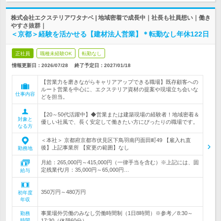
株式会社エクステリアワタナベ | 地域密着で成長中｜社長も社員想い｜働き
やすさ抜群｜
＜京都＞経験を活かせる【建材法人営業】＊転勤なし年休122日
正社員
職種未経験OK
転勤なし
情報更新日：2026/07/28
終了予定日：
2027/01/18
【営業力を磨きながらキャリアアップできる職場】既存顧客への
ルート営業を中心に、エクステリア資材の提案や現場立ち会いな
仕事内容
どを担当。
【20～50代活躍中】◆営業または建築現場の経験者！地域密着＆
対象と
優しい社風で、長く安定して働きたい方にぴったりの職場です。
なる方
＜本社＞ 京都府京都市伏見区下鳥羽南円面田町49 【雇入れ直
後】上記事業所 【変更の範囲】なし
勤務地
月給：265,000円～415,000円（一律手当を含む）※上記には、固
定残業代/月：35,000円～65,000円…
給与
350万円～480万円
初年度
年収
事業場外労働のみなし労働時間制（1日8時間）※参考／8:30～
勤務
時間
17:30（休憩60分）