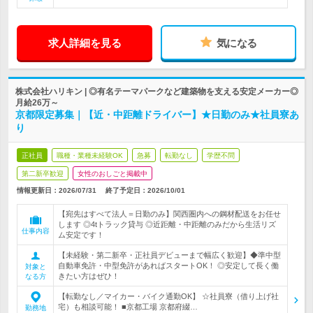
求人詳細を見る
気になる
株式会社ハリキン | ◎有名テーマパークなど建築物を支える安定メーカー◎
月給26万～
京都限定募集｜【近・中距離ドライバー】★日勤のみ★社員寮あ
り
正社員
職種・業種未経験OK
急募
転勤なし
学歴不問
第二新卒歓迎
女性のおしごと掲載中
情報更新日：2026/07/31
終了予定日：
2026/10/01
【宛先はすべて法人＝日勤のみ】関西圏内への鋼材配送をお任せ
します ◎4tトラック貸与 ◎近距離・中距離のみだから生活リズ
仕事内容
ム安定です！
【未経験・第二新卒・正社員デビューまで幅広く歓迎】◆準中型
自動車免許・中型免許があればスタートOK！ ◎安定して長く働
対象と
きたい方はぜひ！
なる方
【転勤なし／マイカー・バイク通勤OK】 ☆社員寮（借り上げ社
宅）も相談可能！ ■京都工場 京都府綴…
勤務地