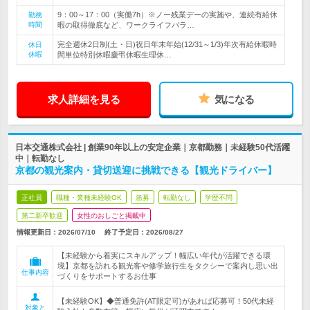
9：00～17：00（実働7h）※ノー残業デーの実施や、連続有給休
勤務
時間
暇の取得徹底など、ワークライフバラ…
完全週休2日制(土・日)祝日年末年始(12/31～1/3)年次有給休暇時
休日
休暇
間単位特別休暇慶弔休暇生理休…
求人詳細を見る
気になる
日本交通株式会社 | 創業90年以上の安定企業｜京都勤務｜未経験50代活躍
中｜転勤なし
京都の観光案内・貸切送迎に挑戦できる【観光ドライバー】
正社員
職種・業種未経験OK
急募
転勤なし
学歴不問
第二新卒歓迎
女性のおしごと掲載中
情報更新日：2026/07/10
終了予定日：
2026/08/27
【未経験から着実にスキルアップ！幅広い年代が活躍できる環
境】京都を訪れる観光客や修学旅行生をタクシーで案内し思い出
仕事内容
づくりをサポートするお仕事
【未経験OK】◆普通免許(AT限定可)があれば応募可！50代未経
対象と