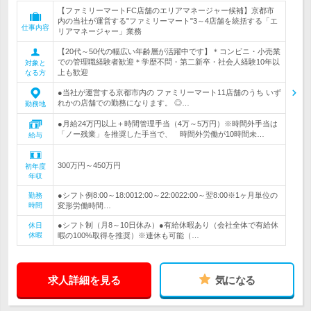
【ファミリーマートFC店舗のエリアマネージャー候補】京都市
内の当社が運営する"ファミリーマート"3～4店舗を統括する「エ
仕事内容
リアマネージャー」業務
【20代～50代の幅広い年齢層が活躍中です】＊コンビニ・小売業
での管理職経験者歓迎＊学歴不問・第二新卒・社会人経験10年以
対象と
上も歓迎
なる方
●当社が運営する京都市内の ファミリーマート11店舗のうち いず
れかの店舗での勤務になります。 ◎…
勤務地
●月給24万円以上＋時間管理手当（4万～5万円）※時間外手当は
「ノー残業」を推奨した手当で、 時間外労働が10時間未…
給与
300万円～450万円
初年度
年収
●シフト例8:00～18:0012:00～22:0022:00～翌8:00※1ヶ月単位の
勤務
時間
変形労働時間…
●シフト制（月8～10日休み）●有給休暇あり（会社全体で有給休
休日
休暇
暇の100%取得を推奨）※連休も可能（…
求人詳細を見る
気になる