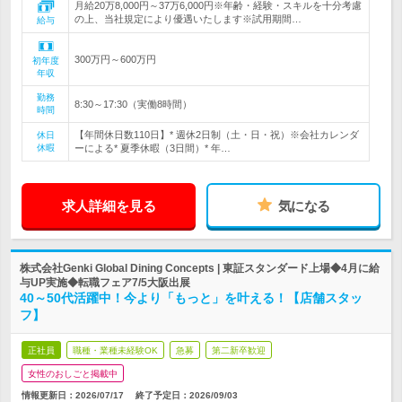
月給20万8,000円～37万6,000円※年齢・経験・スキルを十分考慮
の上、当社規定により優遇いたします※試用期間…
給与
300万円～600万円
初年度
年収
勤務
8:30～17:30（実働8時間）
時間
【年間休日数110日】* 週休2日制（土・日・祝）※会社カレンダ
休日
休暇
ーによる* 夏季休暇（3日間）* 年…
求人詳細を見る
気になる
株式会社Genki Global Dining Concepts | 東証スタンダード上場◆4月に給
与UP実施◆転職フェア7/5大阪出展
40～50代活躍中！今より「もっと」を叶える！【店舗スタッ
フ】
正社員
職種・業種未経験OK
急募
第二新卒歓迎
女性のおしごと掲載中
情報更新日：2026/07/17
終了予定日：
2026/09/03