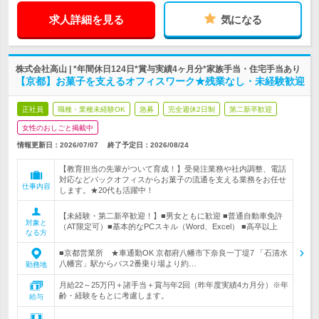
求人詳細を見る
気になる
株式会社高山 | *年間休日124日*賞与実績4ヶ月分*家族手当・住宅手当あり
【京都】お菓子を支えるオフィスワーク★残業なし・未経験歓迎
正社員
職種・業種未経験OK
急募
完全週休2日制
第二新卒歓迎
女性のおしごと掲載中
情報更新日：2026/07/07
終了予定日：
2026/08/24
【教育担当の先輩がついて育成！】受発注業務や社内調整、電話
対応などバックオフィスからお菓子の流通を支える業務をお任せ
仕事内容
します。★20代も活躍中！
【未経験・第二新卒歓迎！】■男女ともに歓迎 ■普通自動車免許
対象と
（AT限定可）■基本的なPCスキル（Word、Excel） ■高卒以上
なる方
■京都営業所 ★車通勤OK 京都府八幡市下奈良一丁堤7 「石清水
八幡宮」駅からバス2番乗り場より約…
勤務地
月給22～25万円＋諸手当＋賞与年2回（昨年度実績4カ月分）※年
齢・経験をもとに考慮します。
給与