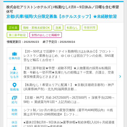
株式会社アリストンホテルズ | #転勤なし#月8～9日休み／日曜を含む希望
休可
京都/兵庫/福岡/大分限定募集【ホテルスタッフ】★未経験歓迎
正社員
職種・業種未経験OK
急募
転勤なし
学歴不問
第二新卒歓迎
女性のおしごと掲載中
情報更新日：2026/06/23
終了予定日：
2026/08/24
【20～50代まで活躍中！ナイト勤務明けはお休み◎】フロント・
レストラン業務をはじめ、ゆくゆくは宿泊プランの企画、SNS運
仕事内容
営など幅広くお任せ！
【第二新卒歓迎★学歴・経験不問】★人物重視の採用＆転職回
数・年齢も一切不問★先輩たちの前職は？⇒営業、介護士、空港
対象と
保安検査員などさまざま！
なる方
【転勤なし！希望エリアに配属！】 ★京都(京都府京都市)・神戸
(兵庫県神戸市)・北九州(福岡県京都…
勤務地
【京都・神戸】月給 24万2500円～26万500円 ＋ 深夜手当(22時～
5時) ＋ 業績賞与年1回＊上記月給には…
給与
シフト制／1か月の単位の変形労働制（週平均40時間以内）※残
勤務
時間
業は月平均10~20時間程度# 【シフト…
●週休2日制(月8～9日休み)●夏季休暇●有給休暇(入社6ヶ月経過後
休日
休暇
に10日,最高20日)●産前産後…