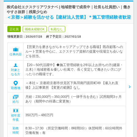
株式会社エクステリアワタナベ | 地域密着で成長中｜社長も社員想い｜働き
やすさ抜群｜残業少なめ
＜京都＞経験を活かせる【建材法人営業】＊施工管理経験者歓迎
正社員
職種未経験OK
転勤なし
情報更新日：2026/07/28
終了予定日：
2027/01/18
【営業力を磨きながらキャリアアップできる職場】既存顧客への
ルート営業を中心に、エクステリア資材の提案や現場立ち会いな
仕事内容
どを担当。
【20～50代活躍中】◆施工管理経験を2年以上お持ちの方(建築・
土木)！地域密着＆優しい社風で、長く安定して働きたい方にぴ
対象と
ったりの職場です。
なる方
＜本社＞ 京都府京都市伏見区下鳥羽南円面田町49 【雇入れ直
後】上記事業所 【変更の範囲】なし
勤務地
月給：230,000円～350,000円（一律手当を含む）試用期間3ヶ月
あり（期間中の待遇に変更無）
給与
350万円～480万円
初年度
年収
8:30～17:30 （所定労働時間：8時間0分）休憩時間：60分時間外
勤務
時間
労働有無：有