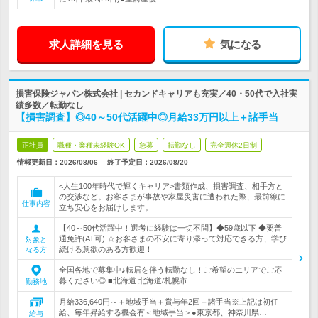
求人詳細を見る
気になる
損害保険ジャパン株式会社 | セカンドキャリアも充実／40・50代で入社実
績多数／転勤なし
【損害調査】◎40～50代活躍中◎月給33万円以上＋諸手当
正社員
職種・業種未経験OK
急募
転勤なし
完全週休2日制
情報更新日：2026/08/06
終了予定日：
2026/08/20
<人生100年時代で輝くキャリア>書類作成、損害調査、相手方と
の交渉など。お客さまが事故や家屋災害に遭われた際、最前線に
仕事内容
立ち安心をお届けします。
【40～50代活躍中！選考に経験は一切不問】◆59歳以下 ◆要普
通免許(AT可) ☆お客さまの不安に寄り添って対応できる方、学び
対象と
続ける意欲のある方歓迎！
なる方
全国各地で募集中♪転居を伴う転勤なし！ご希望のエリアでご応
募ください◎ ■北海道 北海道/札幌市…
勤務地
月給336,640円～＋地域手当＋賞与年2回＋諸手当※上記は初任
給、毎年昇給する機会有＜地域手当＞●東京都、神奈川県…
給与