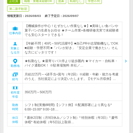
正社員
職種・業種未経験OK
急募
転勤なし
学歴不問
第二新卒歓迎
情報更新日：2026/08/03
終了予定日：
2026/09/07
【機械操作が中心！むずかしい作業なし★】■美味しい食パンや
菓子パンの生産をお任せ ★チーム作業+各種研修充実で未経験者
仕事内容
でも安心スタートできる！
【年齢不問｜40代～50代活躍中】■自己PRや志望動機なしでOK
■経験・学歴不問 ■「パンが好き」「安定企業で働きたい」そん
対象と
な方にピッタリです！
なる方
★転勤なし ★最寄りバス停より徒歩圏内 ★マイカー・自転車・
バイク通勤OK！ ※駐車場無料 本社／…
勤務地
月給22万円～+諸手当+賞与（年2回）※経験・年齢・能力を考慮
のうえ、当社規定により決定いたします。【モデル月収例】…
給与
350万円～500万円
初年度
年収
シフト制(実働8時間)【シフト例】※配属部署により異なる*
勤務
時間
6:00~15:00* 9:00~18:…
* 週休2日制（月9日休み／シフト制）* 特別休暇（年3日）* 慶弔
休日
休暇
休暇* 有給休暇（年5日以上取得…