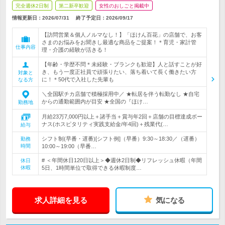
完全週休2日制
第二新卒歓迎
女性のおしごと掲載中
情報更新日：2026/07/31
終了予定日：
2026/09/17
【訪問営業＆個人ノルマなし！】「ほけん百花」の店舗で、お客
さまのお悩みをお聞きし最適な商品をご提案！＊育児・家計管
仕事内容
理・介護の経験が活きる！
【年齢・学歴不問＊未経験・ブランクも歓迎】人と話すことが好
き、もう一度正社員で頑張りたい、落ち着いて長く働きたい方
対象と
に！＊50代で入社した先輩も
なる方
＼全国駅チカ店舗で積極採用中／ ★転居を伴う転勤なし ★自宅
からの通勤範囲内が目安 ★全国の『ほけ…
勤務地
月給23万7,000円以上＋諸手当＋賞与年2回＋店舗の目標達成ボー
ナス(ホスピタリティ実践支給金/年4回)＋残業代(…
給与
シフト制(早番・遅番)[シフト例]（早番）9:30～18:30／（遅番）
勤務
時間
10:00～19:00（早番…
# ＜年間休日120日以上＞◆週休2日制◆リフレッシュ休暇（年間
休日
休暇
5日、1時間単位で取得できる休暇制度…
求人詳細を見る
気になる