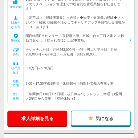
フのモチベーション管理までの総合的な管理業務をお任せしま
仕事内容
す！
【高卒以上｜経験者募集】＜必須＞◆物流・倉庫業の経験◆マネ
ジメント経験 ◎経験を活かしてキャリアアップを目指せる環境が
対象と
ココにあります！
なる方
関西物流RMセンター／ 京都府木津川市城山台４丁目２番２ ※転
勤当面なし 【雇入れ直後】上記事業所…
勤務地
ナショナル社員：月給263,000円～+諸手当エリア社員：月給
238,000円～+諸手当ホーム社員：月給218,00…
給与
330万円～570万円
初年度
年収
勤務
8:00～17:30実働8時間／休憩90分※時間外労働の有無：有
時間
《年間休日110日》* 日曜・祝日休み* リフレッシュ休暇（1週間
休日
休暇
／2年目から毎年）* 有給休暇（1…
求人詳細を見る
気になる