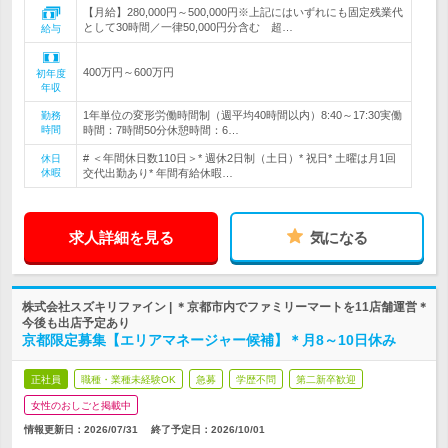
【月給】280,000円～500,000円※上記にはいずれにも固定残業代
として30時間／一律50,000円分含む 超…
給与
400万円～600万円
初年度
年収
1年単位の変形労働時間制（週平均40時間以内）8:40～17:30実働
勤務
時間
時間：7時間50分休憩時間：6…
# ＜年間休日数110日＞* 週休2日制（土日）* 祝日* 土曜は月1回
休日
休暇
交代出勤あり* 年間有給休暇…
求人詳細を見る
気になる
株式会社スズキリファイン | ＊京都市内でファミリーマートを11店舗運営＊
今後も出店予定あり
京都限定募集【エリアマネージャー候補】＊月8～10日休み
正社員
職種・業種未経験OK
急募
学歴不問
第二新卒歓迎
女性のおしごと掲載中
情報更新日：2026/07/31
終了予定日：
2026/10/01