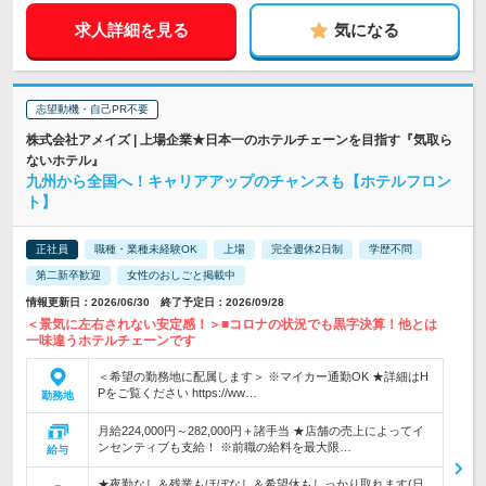
求人詳細を見る
気になる
志望動機・自己PR不要
株式会社アメイズ | 上場企業★日本一のホテルチェーンを目指す『気取ら
ないホテル』
九州から全国へ！キャリアアップのチャンスも【ホテルフロン
ト】
正社員
職種・業種未経験OK
上場
完全週休2日制
学歴不問
第二新卒歓迎
女性のおしごと掲載中
情報更新日：2026/06/30 終了予定日：2026/09/28
＜景気に左右されない安定感！＞■コロナの状況でも黒字決算！他とは
一味違うホテルチェーンです
＜希望の勤務地に配属します＞ ※マイカー通勤OK ★詳細はH
Pをご覧ください https://ww…
勤務地
月給224,000円～282,000円＋諸手当 ★店舗の売上によってイ
ンセンティブも支給！ ※前職の給料を最大限…
給与
★夜勤なし＆残業もほぼなし＆希望休もしっかり取れます(日