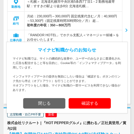
＜札幌＞ 北海道札幌市中央区南5条西7丁目1－2 勤務地最寄
駅：すすきの駅より徒歩8分 北海道札幌…
勤務地
月給：230,000円～300,000円 固定残業代含む／月：40,900円
～53,300円（固定残業時間30時間0分／月） 超…
給与
初年度の年収：
350～800万円
「RANDOR HOTEL」でホテル支配人＜マネージャー候補＞を
お任せいたします。
仕事内容
マイナビ転職からのお知らせ
＼学歴不問／◎業界未経験・職種未経験歓迎◎第二新卒やホテ
対象と
ル経験者、意欲・チャレンジ精神のある方大歓迎！
マイナビ転職では、サイトの継続的な改善や、ユーザーのみなさまに最適化され
なる方
た広告を配信すること等を目的に、Cookie等の「インフォマティブデータ」を利
用しています。
企業データ
設立：2018年1月／従業員数：95人／本社所在地：福岡県
インフォマティブデータの提供を無効にしたい場合は「確認する」ボタンのリン
ク先から停止（オプトアウト）を行うことができます。
※オプトアウトをした場合、マイナビ転職の一部サービスを利用できない場合が
あります。
求人詳細を見る
気になる
閉じる
確認する
志望動機・自己PR不要
株式会社リクルート | 『HOT PEPPERグルメ』に携わる／正社員登用／賞
与2回