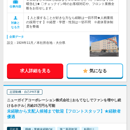
曜含む)★ 〇チェックイン時のお客様対応や、フロント業務全
仕事内容
般をお任せします。
【 人と接することが好きな方なら経験は一切不問★人柄重視
の採用です 】※経歴・学歴・性別は一切不問 ※産休育休制
対象と
度を整備
なる方
企業データ
設立：1924年11月／本社所在地：大分県
求人詳細を見る
気になる
志望動機・自己PR不要
ニューガイアコーポレーション株式会社 | おもてなしでファンを増やし続
けるホテル│月給25万円も可能
未経験から支配人候補まで歓迎【フロントスタッフ】★経験者
優遇
正社員
職種・業種未経験OK
第二新卒歓迎
転勤なし