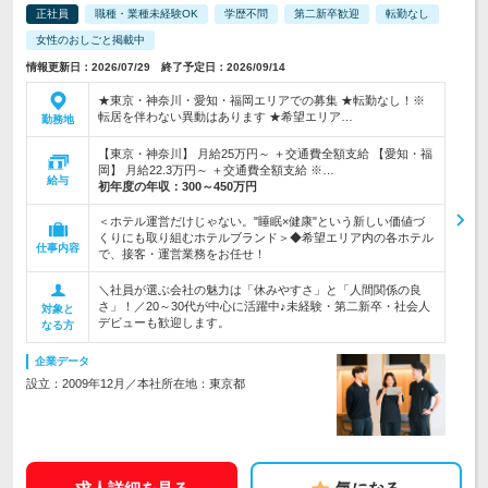
正社員
職種・業種未経験OK
学歴不問
第二新卒歓迎
転勤なし
女性のおしごと掲載中
情報更新日：2026/07/29 終了予定日：2026/09/14
★東京・神奈川・愛知・福岡エリアでの募集 ★転勤なし！※
転居を伴わない異動はあります ★希望エリア…
勤務地
【東京・神奈川】 月給25万円～ ＋交通費全額支給 【愛知・福
岡】 月給22.3万円～ ＋交通費全額支給 ※…
給与
初年度の年収：
300～450万円
＜ホテル運営だけじゃない。"睡眠×健康"という新しい価値づ
くりにも取り組むホテルブランド＞◆希望エリア内の各ホテル
仕事内容
で、接客・運営業務をお任せ！
＼社員が選ぶ会社の魅力は「休みやすさ」と「人間関係の良
さ」！／20～30代が中心に活躍中♪未経験・第二新卒・社会人
対象と
デビューも歓迎します。
なる方
企業データ
設立：2009年12月／本社所在地：東京都