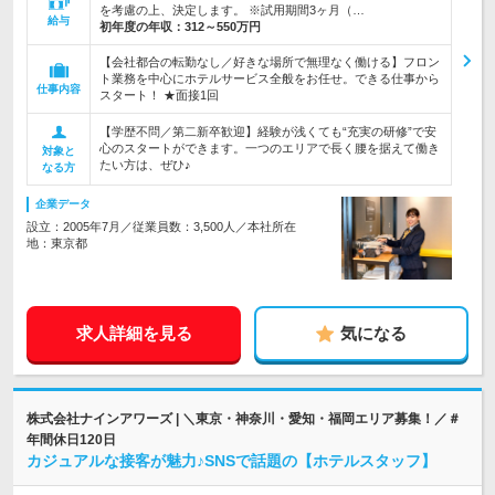
を考慮の上、決定します。 ※試用期間3ヶ月（…
給与
初年度の年収：
312～550万円
【会社都合の転勤なし／好きな場所で無理なく働ける】フロン
ト業務を中心にホテルサービス全般をお任せ。できる仕事から
仕事内容
スタート！ ★面接1回
【学歴不問／第二新卒歓迎】経験が浅くても“充実の研修”で安
心のスタートができます。一つのエリアで長く腰を据えて働き
対象と
たい方は、ぜひ♪
なる方
企業データ
設立：2005年7月／従業員数：3,500人／本社所在
地：東京都
求人詳細を見る
気になる
株式会社ナインアワーズ | ＼東京・神奈川・愛知・福岡エリア募集！／＃
年間休日120日
カジュアルな接客が魅力♪SNSで話題の【ホテルスタッフ】