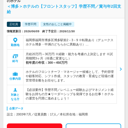
のホテル
＜博多＞ホテルの【フロントスタッフ】学歴不問／賞与年2回支
給
正社員
学歴不問
女性のおしごと掲載中
情報更新日：2026/06/09 終了予定日：2026/11/30
福岡県福岡市博多区博多駅前2－3－9 ※転勤あり（デュークス
ホテル博多・中洲のどちらかに異動あり）…
勤務地
月給20万円～30万円 ※経験・能力を考慮の上決定します ※試
用期間3ヶ月（待遇に変更なし）
給与
初年度の年収：
300～450万円
ホテルのフロントチーフ・マネージャー候補として、予約管理
や顧客対応、シフト作成、スタッフの教育・育成など現場の運
仕事内容
営管理全般をお任せします。
【必須要件】学歴不問／レベニュー経験およびマネジメント経
験をお持ちの方★リーダーシップを発揮できるお仕事！ホテル
対象と
の運営を円滑に進めましょう！
なる方
企業データ
設立：2003年7月／従業員数：17人／本社所在地：福岡県