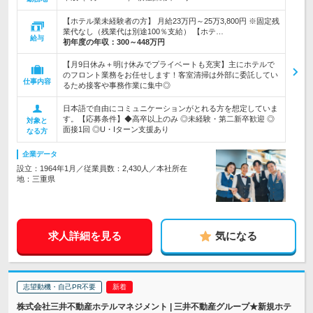
【ホテル業未経験者の方】 月給23万円～25万3,800円 ※固定残
業代なし（残業代は別途100％支給） 【ホテ…
給与
初年度の年収：
300～448万円
【月9日休み＋明け休みでプライベートも充実】主にホテルで
のフロント業務をお任せします！客室清掃は外部に委託してい
仕事内容
るため接客や事務作業に集中◎
日本語で自由にコミュニケーションがとれる方を想定していま
す。【応募条件】◆高卒以上のみ ◎未経験・第二新卒歓迎 ◎
対象と
面接1回 ◎U・Iターン支援あり
なる方
企業データ
設立：1964年1月／従業員数：2,430人／本社所在
地：三重県
求人詳細を見る
気になる
志望動機・自己PR不要
株式会社三井不動産ホテルマネジメント | 三井不動産グループ★新規ホテ