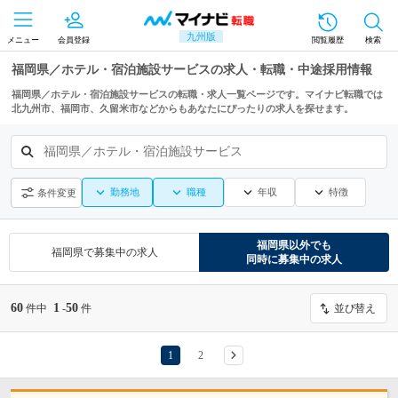
九州版
メニュー
会員登録
閲覧履歴
検索
福岡県／ホテル・宿泊施設サービスの求人・転職・中途採用情報
福岡県／ホテル・宿泊施設サービスの転職・求人一覧ページです。マイナビ転職では
北九州市、福岡市、久留米市などからもあなたにぴったりの求人を探せます。
福岡県／ホテル・宿泊施設サービス
勤務地
職種
年収
特徴
条件変更
福岡県
以外でも
福岡県
で募集中の求人
同時に募集中の求人
60
1
50
件中
-
件
並び替え
1
2