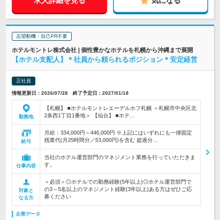
求人詳細を見る
気になる
志望動機・自己PR不要
ホテルモントレ株式会社 | 個性豊かなホテルを札幌から沖縄まで展開
【ホテル支配人】＊社員から頼られるポジション＊安定経営
正社員
情報更新日：2026/07/28 終了予定日：2027/01/18
【札幌】 ■ホテルモントレエーデルホフ札幌 ＜札幌市中央区北
2条西1丁目1番地＞ 【仙台】 ■ホテ…
勤務地
月給：334,000円～446,000円 ※上記にはいずれにも一律固定
残業代(月25時間分／53,000円)を含む 超過分…
給与
当社のホテル運営部門のマネジメント業務を行っていただきま
す。
仕事内容
＜必須＞◎ホテルでの勤務経験(5年以上)◎ホテル運営部門で
の3～5名以上のマネジメント経験(3年以上)ある方はぜひご応
対象と
募ください
なる方
企業データ