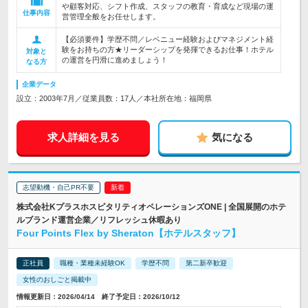
や顧客対応、シフト作成、スタッフの教育・育成など現場の運
仕事内容
営管理全般をお任せします。
【必須要件】学歴不問／レベニュー経験およびマネジメント経
験をお持ちの方★リーダーシップを発揮できるお仕事！ホテル
対象と
の運営を円滑に進めましょう！
なる方
企業データ
設立：2003年7月／従業員数：17人／本社所在地：福岡県
求人詳細を見る
気になる
志望動機・自己PR不要
株式会社KプラスホスピタリティオペレーションズONE | 全国展開のホテ
ルブランド運営企業／リフレッシュ休暇あり
Four Points Flex by Sheraton【ホテルスタッフ】
正社員
職種・業種未経験OK
学歴不問
第二新卒歓迎
女性のおしごと掲載中
情報更新日：2026/04/14 終了予定日：2026/10/12