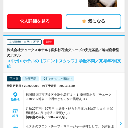
求人詳細を見る
気になる
志望動機・自己PR不要
株式会社デュークスホテル | 喜多村石油グループの安定基盤／地域密着型
のホテル
＜中州＞ホテルの【フロントスタッフ】学歴不問／賞与年2回支
給
正社員
学歴不問
女性のおしごと掲載中
情報更新日：2026/06/09 終了予定日：2026/11/30
福岡県福岡市博多区中洲中島町１－１ ※転勤あり（デューク
スホテル博多・中洲のどちらかに異動あり）…
勤務地
月給20万円～30万円 ※経験・能力を考慮の上決定します ※試
用期間3ヶ月（待遇に変更なし）
給与
初年度の年収：
300～450万円
ホテルのフロントチーフ・マネージャー候補として、予約管理