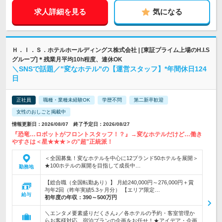
求人詳細を見る
気になる
Ｈ．Ｉ．Ｓ．ホテルホールディングス株式会社 | [東証プライム上場のH.I.S
グループ]＊残業月平均10h程度、連休OK
＼SNSで話題／"変なホテル"の【運営スタッフ】*年間休日124
日
正社員
職種・業種未経験OK
学歴不問
第二新卒歓迎
女性のおしごと掲載中
情報更新日：2026/08/07 終了予定日：2026/08/27
『恐竜…ロボットがフロントスタッフ！？』→変なホテルだけど…働き
やすさは＜星★★★＞の"超"正統派！
＜全国募集！変なホテルを中心に12ブランド50ホテルを展開＞
★100ホテルの展開を目指して成長中…
勤務地
【総合職（全国転勤あり）】 月給240,000円～276,000円＋賞
与年2回（昨年実績5.3ヶ月分） 【エリア限定…
給与
初年度の年収：
390～500万円
＼エンタメ要素盛りだくさん♪／各ホテルの予約・客室管理か
らお客様対応、宿泊プランの企画をお任せ！★アイデア・企画