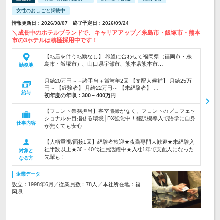
女性のおしごと掲載中
情報更新日：2026/08/07 終了予定日：2026/09/24
＼成長中のホテルブランドで、キャリアアップ／糸島市・飯塚市・熊本
市の3ホテルは積極採用中です！
【転居を伴う転勤なし】 希望に合わせて福岡県（福岡市・糸
島市・飯塚市）、山口県宇部市、熊本県熊本市…
勤務地
月給20万円～＋諸手当＋賞与年2回 【支配人候補】 月給25万
円～ 【経験者】 月給22万円～ 【未経験者】 …
給与
初年度の年収：
300～400万円
【フロント業務担当】客室清掃がなく、フロントのプロフェッ
ショナルを目指せる環境│DX強化中！翻訳機導入で語学に自身
仕事内容
が無くても安心
【人柄重視/面接1回】経験者歓迎★夜勤専門大歓迎★未経験入
社半数以上★30・40代社員活躍中★入社1年で支配人になった
対象と
先輩も！
なる方
企業データ
設立：1998年6月／従業員数：78人／本社所在地：福
岡県