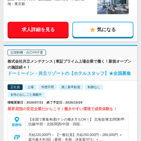
地：東京都
求人詳細を見る
気になる
志望動機・自己PR不要
株式会社共立メンテナンス | 東証プライム上場企業で働く！新規オープン
の施設続々！
ドーミーイン・共立リゾートの【ホテルスタッフ】★全国募集
正社員
上場
学歴不問
第二新卒歓迎
転勤なし
女性のおしごと掲載中
情報更新日：2026/07/31 終了予定日：2026/10/29
業界屈指の安定企業だからこそ！働きやすい環境で成長体験を！
【全国で募集/転勤ナシの働き方もOK！】 北海道/東北/関東/甲
信越/中部・北陸/関西/中国・四国…
勤務地
月給220,000円～ 【一般社員】月給250,000円～289,000円 ＋
賞与最大年3回（夏期・冬期・決算賞与*1）＋…