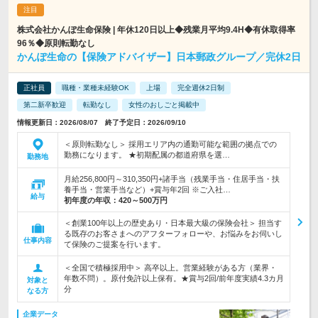
株式会社かんぽ生命保険 | 年休120日以上◆残業月平均9.4H◆有休取得率
96％◆原則転勤なし
かんぽ生命の【保険アドバイザー】日本郵政グループ／完休2日
正社員
職種・業種未経験OK
上場
完全週休2日制
第二新卒歓迎
転勤なし
女性のおしごと掲載中
情報更新日：2026/08/07 終了予定日：2026/09/10
＜原則転勤なし＞ 採用エリア内の通勤可能な範囲の拠点での
勤務になります。 ★初期配属の都道府県を選…
勤務地
月給256,800円～310,350円+諸手当（残業手当・住居手当・扶
養手当・営業手当など）+賞与年2回 ※ご入社…
給与
初年度の年収：
420～500万円
＜創業100年以上の歴史あり・日本最大級の保険会社＞ 担当す
る既存のお客さまへのアフターフォローや、お悩みをお伺いし
仕事内容
て保険のご提案を行います。
＜全国で積極採用中＞ 高卒以上。営業経験がある方（業界・
年数不問）。原付免許以上保有。★賞与2回/前年度実績4.3カ月
対象と
分
なる方
企業データ