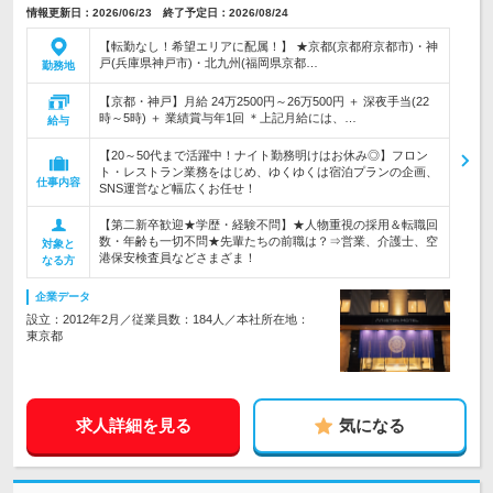
情報更新日：2026/06/23 終了予定日：2026/08/24
【転勤なし！希望エリアに配属！】 ★京都(京都府京都市)・神
戸(兵庫県神戸市)・北九州(福岡県京都…
勤務地
【京都・神戸】月給 24万2500円～26万500円 ＋ 深夜手当(22
時～5時) ＋ 業績賞与年1回 ＊上記月給には、…
給与
【20～50代まで活躍中！ナイト勤務明けはお休み◎】フロン
ト・レストラン業務をはじめ、ゆくゆくは宿泊プランの企画、
仕事内容
SNS運営など幅広くお任せ！
【第二新卒歓迎★学歴・経験不問】★人物重視の採用＆転職回
数・年齢も一切不問★先輩たちの前職は？⇒営業、介護士、空
対象と
港保安検査員などさまざま！
なる方
企業データ
設立：2012年2月／従業員数：184人／本社所在地：
東京都
求人詳細を見る
気になる