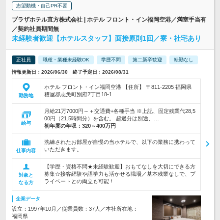
志望動機・自己PR不要
プラザホテル直方株式会社 | ホテル フロント・イン福岡空港／満室手当有
／契約社員期間無
未経験者歓迎【ホテルスタッフ】面接原則1回／寮・社宅あり
正社員
職種・業種未経験OK
学歴不問
第二新卒歓迎
転勤なし
情報更新日：2026/06/30 終了予定日：2026/08/31
ホテル フロント・イン福岡空港 【住所】 〒811-2205 福岡県
糟屋郡志免町別府2丁目18-1
勤務地
月給21万7000円～＋交通費+各種手当 ※上記、固定残業代28,5
00円（21.5時間分）を含む。 超過分は別途、…
給与
初年度の年収：
320～400万円
洗練されたお部屋が自慢の当ホテルで、以下の業務に携わって
いただきます。
仕事内容
【学歴・資格不問★未経験歓迎】おもてなしを大切にできる方
募集☆接客経験や語学力も活かせる職場／基本残業なしで、プ
対象と
ライベートとの両立も可能！
なる方
企業データ
設立：1997年10月／従業員数：37人／本社所在地：
福岡県