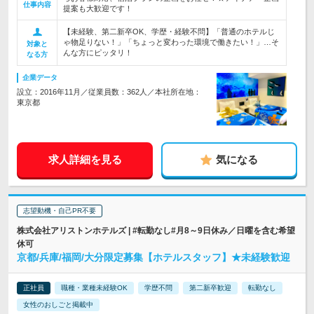
仕事内容
提案も大歓迎です！
【未経験、第二新卒OK、学歴・経験不問】「普通のホテルじ
ゃ物足りない！」「ちょっと変わった環境で働きたい！」…そ
対象と
んな方にピッタリ！
なる方
企業データ
設立：2016年11月／従業員数：362人／本社所在地：
東京都
求人詳細を見る
気になる
志望動機・自己PR不要
株式会社アリストンホテルズ | #転勤なし#月8～9日休み／日曜を含む希望
休可
京都/兵庫/福岡/大分限定募集【ホテルスタッフ】★未経験歓迎
正社員
職種・業種未経験OK
学歴不問
第二新卒歓迎
転勤なし
女性のおしごと掲載中