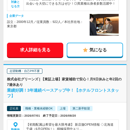
対象と
出会いを大切にできる方はぜひ！◎異業種出身者多数活躍中！
なる方
企業データ
設立：2000年12月／従業員数：922人／本社所在地：
東京都
求人詳細を見る
気になる
志望動機・自己PR不要
株式会社グリーンズ | 【東証上場】家賃補助で安心！月9日休みと年2回の
7連休あり
業績好調！3年連続ベースアップ中！【ホテルフロントスタッ
フ】
正社員
職種・業種未経験OK
上場
第二新卒歓迎
情報更新日：2026/07/01 終了予定日：2026/08/20
【初期配属は希望を最大限考慮】 新店舗OPEN情報 ◇北海道
千歳（6月OPEN！） 積極採用中エリ…
勤務地