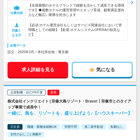
【全国展開のホテルブランドで経験を活かして成長できる環境
です】◆複数ホテルの運営管理やスタッフ育成、顧客満足度向
仕事内容
上など幅広い業務を担当します
【必須:ホテル運営会社もしくはサービス関連会社において管
理職としての経験】【歓迎:ホテルシステムOPERAの知見な
対象と
ど】
なる方
企業データ
設立：2025年3月／本社所在地：東京都
求人詳細を見る
気になる
志望動機・自己PR不要
株式会社インクリエイト | 宗像大島リゾート・Bravo!┃宗像市とのタイア
ップ事業で成長中！
一緒に、島を、リゾートを、盛り上げよう♪【ハウスキーパー】
正社員
職種・業種未経験OK
学歴不問
第二新卒歓迎
転勤なし
女性のおしごと掲載中