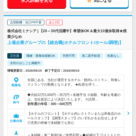
求人詳細を見る
気になる
志望動機・自己PR不要
あと2日
株式会社ミナシア | 【20～30代活躍中】希望休OK＆最大10連休取得★残
業少なめ
上場企業グループの【総合職(ホテルフロント/ホール/調理)】
正社員
職種・業種未経験OK
学歴不問
第二新卒歓迎
転勤なし
女性のおしごと掲載中
情報更新日：2026/06/19 終了予定日：2026/08/10
全国にある、当社が運営するホテル・館内レストラン、和食レ
ストランでの勤務となります。 ★転居を伴う…
勤務地
◆月給22万5,000円～35万円＋各種手当 ※経験、年齢を考慮の
上、当社規定により決定いたします。 ※試用…
給与
初年度の年収：
300～600万円
【ホテルのフロント】【ホテル内レストランまたは和食店のホ
ールスタッフ】【調理スタッフ】のいずれかをお任せします
仕事内容
◎充実の研修で未経験でも安心
＜未経験・第二新卒OK／学歴不問＞◆40歳以下 ◎人と人との