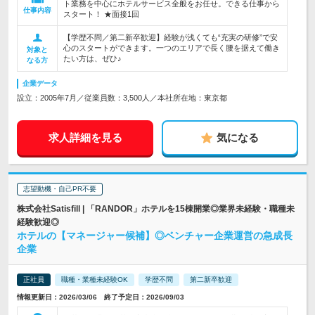
ト業務を中心にホテルサービス全般をお任せ。できる仕事から
仕事内容
スタート！ ★面接1回
【学歴不問／第二新卒歓迎】経験が浅くても“充実の研修”で安
心のスタートができます。一つのエリアで長く腰を据えて働き
対象と
たい方は、ぜひ♪
なる方
企業データ
設立：2005年7月／従業員数：3,500人／本社所在地：東京都
求人詳細を見る
気になる
志望動機・自己PR不要
株式会社Satisfill | 「RANDOR」ホテルを15棟開業◎業界未経験・職種未
経験歓迎◎
ホテルの【マネージャー候補】◎ベンチャー企業運営の急成長
企業
正社員
職種・業種未経験OK
学歴不問
第二新卒歓迎
情報更新日：2026/03/06 終了予定日：2026/09/03