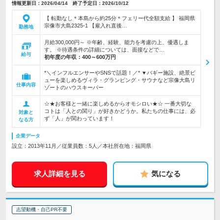
情報更新日：2026/04/14 終了予定日：2026/10/12
【 転勤なし＊本島から約25分＊フェリー代全額支給 】 福岡県
宗像市大島2325-1 【雇入れ直後…
勤務地
月給300,000円～ ※年齢、経験、能力を考慮の上、優遇しま
す。 ※待遇条件の詳細については、面接などで…
給与
初年度の年収：
400～600万円
*＼インフルエンサーやSNSで話題！／* ▼バギー施設、絶景ビ
ューを楽しめるヴィラ・グランピング・サウナなど宗像大島リ
仕事内容
ゾートのハウスキーパー
☆★お客様と一緒に楽しめるからオモシロい★☆ 一番大切な
コトは「人との関り」が好きかどうか。私たちの仕事には、必
対象と
ず「人」が関わっています！
なる方
企業データ
設立：2013年11月／従業員数：5人／本社所在地：福岡県
求人詳細を見る
気になる
志望動機・自己PR不要