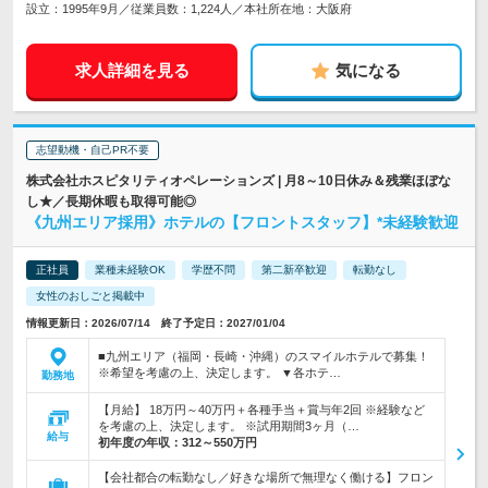
設立：1995年9月／従業員数：1,224人／本社所在地：大阪府
求人詳細を見る
気になる
志望動機・自己PR不要
株式会社ホスピタリティオペレーションズ | 月8～10日休み＆残業ほぼな
し★／長期休暇も取得可能◎
《九州エリア採用》ホテルの【フロントスタッフ】*未経験歓迎
正社員
業種未経験OK
学歴不問
第二新卒歓迎
転勤なし
女性のおしごと掲載中
情報更新日：2026/07/14 終了予定日：2027/01/04
■九州エリア（福岡・長崎・沖縄）のスマイルホテルで募集！
※希望を考慮の上、決定します。 ▼各ホテ…
勤務地
【月給】 18万円～40万円＋各種手当＋賞与年2回 ※経験など
を考慮の上、決定します。 ※試用期間3ヶ月（…
給与
初年度の年収：
312～550万円
【会社都合の転勤なし／好きな場所で無理なく働ける】フロン