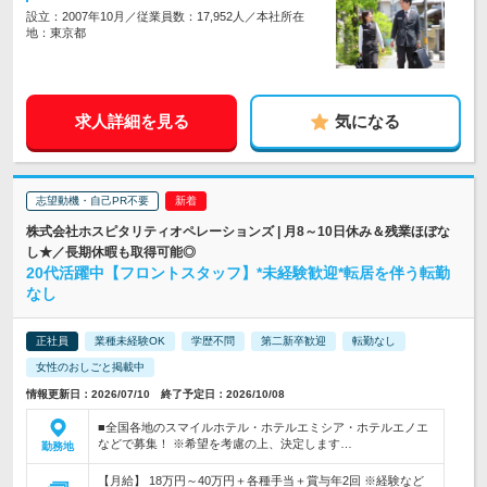
設立：2007年10月／従業員数：17,952人／本社所在
地：東京都
求人詳細を見る
気になる
志望動機・自己PR不要
株式会社ホスピタリティオペレーションズ | 月8～10日休み＆残業ほぼな
し★／長期休暇も取得可能◎
20代活躍中【フロントスタッフ】*未経験歓迎*転居を伴う転勤
なし
正社員
業種未経験OK
学歴不問
第二新卒歓迎
転勤なし
女性のおしごと掲載中
情報更新日：2026/07/10 終了予定日：2026/10/08
■全国各地のスマイルホテル・ホテルエミシア・ホテルエノエ
などで募集！ ※希望を考慮の上、決定します…
勤務地
【月給】 18万円～40万円＋各種手当＋賞与年2回 ※経験など