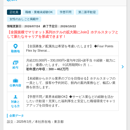
正社員
職種・業種未経験OK
学歴不問
第二新卒歓迎
女性のおしごと掲載中
情報更新日：2026/07/24 終了予定日：2026/10/22
【全国規模でマリオット系列ホテルの拡大期にJoin】ホテルスタッフと
して新たなキャリアを形成できます！
【全国募集／配属先は希望を考慮いたします】 ◆Four Points
Flex by Sherat…
勤務地
月給220,000円～330,000円+賞与年2回+諸手当 ※経験・能力に
より、優遇いたします。 ※試用期間6ヶ月（…
給与
初年度の年収：
300～462万円
【未経験からホテル業界のプロを目指せる】ホテルスタッフの
一員として、接客や予約対応、館内の案内業務など、幅広い業
仕事内容
務を担当します。
【学歴不問／業界未経験OK】◆サービス業などの経験を活か
したい方歓迎！充実した福利厚生と安定した職場環境でキャリ
対象と
アアップを目指せます。
なる方
企業データ
設立：2025年3月／本社所在地：東京都