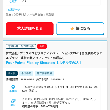
ど】
なる方
企業データ
設立：2025年3月／本社所在地：東京都
求人詳細を見る
気になる
志望動機・自己PR不要
株式会社KプラスホスピタリティオペレーションズONE | 全国展開のホテ
ルブランド運営企業／リフレッシュ休暇あり
Four Points Flex by Sheraton【ホテル支配人】
正社員
学歴不問
第二新卒歓迎
情報更新日：2026/04/14 終了予定日：2026/10/12
【配属先は希望を考慮いたします】 ◆Four Points Flex by She
raton 函館…
勤務地
月給416,000円～500,000円 ※経験・能力により、優遇いたし
ます。 ※試用期間6ヶ月（待遇変更なし）
給与
初年度の年収：
500～700万円