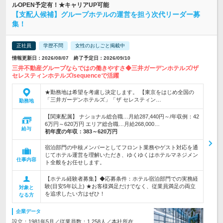
ルOPEN予定有！★キャリアUP可能
【支配人候補】グループホテルの運営を担う次代リーダー募
集！
正社員
学歴不問
女性のおしごと掲載中
情報更新日：2026/08/07 終了予定日：2026/09/10
三井不動産グループならではの働きやすさ◆三井ガーデンホテルズ/ザ
セレスティンホテルズ/sequenceで活躍
★勤務地は希望を考慮し決定します。 【東京をはじめ全国の
「三井ガーデンホテルズ」「ザ セレスティン…
勤務地
【関東配属】 ナショナル総合職…月給287,440円～/年収例：42
6万円～620万円 エリア総合職…月給268,000…
給与
初年度の年収：
383～620万円
宿泊部門の中核メンバーとしてフロント業務やゲスト対応を通
じてホテル運営を理解いただき、ゆくゆくはホテルマネジメン
仕事内容
ト全般をお任せします。
【ホテル経験者募集】◆応募条件：ホテル宿泊部門での実務経
験(目安5年以上) ★お客様満足だけでなく、従業員満足の両立
対象と
を追求したい方はぜひ！
なる方
企業データ
設立：1981年5月／従業員数：1,258人／本社所在