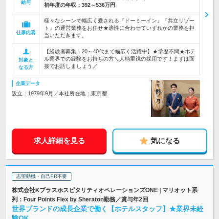
給与
初年度の年収：
392～536万円
様々なシーンで幅広く愛される『ドーミーイン』『共立リゾー
ト』の運営業務をお任せ★適性に合わせていずれかの業務を担
仕事内容
当いただきます。
【経験者募集！20～40代まで幅広く活躍中】★学歴不問★ホテ
ル業界での経験をお持ちの方＼人柄重視の採用です！まずは面
対象と
接でお話しましょう／
なる方
企業データ
設立：1979年9月／本社所在地：東京都
求人詳細を見る
気になる
志望動機・自己PR不要
株式会社KプラスホスピタリティオペレーションズONE | マリオット系
列：Four Points Flex by Sheraton勤務／賞与年2回
世界ブランドの成長企業で働く【ホテルスタッフ】★業界未経
験OK