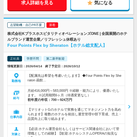
求人詳細を見る
気になる
志望動機・自己PR不要
株式会社KプラスホスピタリティオペレーションズONE | 全国展開のホテ
ルブランド運営企業／リフレッシュ休暇あり
Four Points Flex by Sheraton【ホテル総支配人】
正社員
学歴不問
第二新卒歓迎
情報更新日：2026/04/14 終了予定日：2026/10/12
【配属先は希望を考慮いたします】 ◆Four Points Flex by She
raton 函館…
勤務地
月給416,000円～583,000円 ※経験・能力により、優遇いたし
ます。 ※試用期間6ヶ月（待遇変更なし）
給与
初年度の年収：
700～924万円
【マリオットGのホテルで実務を通じてマネジメント力を高め
られます】複数のホテルを統括し運営管理や部下育成、売上・
仕事内容
品質向上に取り組みます。
【必須:ホテル運営会社もしくはサービス関連会社において管
理職としての経験】【歓迎:ホテルシステムOPERAの知見な
対象と