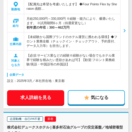
【配属先は希望を考慮いたします】 ◆Four Points Flex by She
raton 函館…
勤務地
月給250,000円～330,000円 ※経験・能力により、優遇いたし
ます。 ※試用期間6ヶ月（待遇変更なし）
給与
初年度の年収：
300～462万円
【未経験から国際ブランドのホテル運営に携われる環境】◆フ
ロント業務全般（チェックイン・チェックアウト、予約受付、
仕事内容
データ入力等）を担当します。
【必須:サービス業などの経験※経験がない場合でもホテル業
界で経験を積みたい意欲があれば可】【歓迎:フロント業務経
対象と
験/英語・中国語等の外国語】
なる方
企業データ
設立：2025年3月／本社所在地：東京都
求人詳細を見る
気になる
志望動機・自己PR不要
株式会社デュークスホテル | 喜多村石油グループの安定基盤／地域密着型