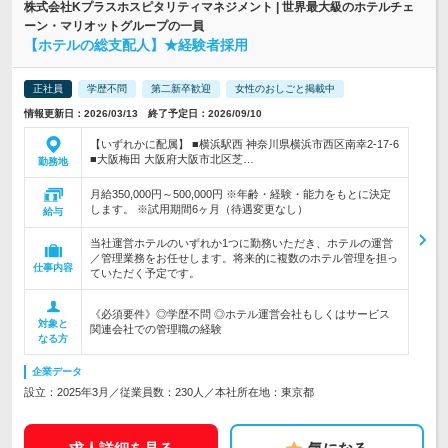
株式会社Kプラスホスピタリティマネジメント | 世界最大級のホテルチェ
ーン・マリオットグループの一員
【ホテルの総支配人】★経験者採用
正社員
学歴不問
第二新卒歓迎
女性のおしごと掲載中
情報更新日：2026/03/13 終了予定日：2026/09/10
【いずれかに配属】 ■横浜駅西 神奈川県横浜市西区南幸2-17-6
■大阪梅田 大阪府大阪市北区芝…
勤務地
月給350,000円～500,000円 ※年齢・経験・能力をもとに決定
します。 ※試用期間6ヶ月（待遇変更なし）
給与
当社運営ホテルのいずれか1つに勤務いただき、ホテルの運営
／管理業務をお任せします。将来的に複数のホテル管理を担っ
仕事内容
ていただく予定です。
《必須要件》◎学歴不問 ◎ホテル運営会社もしくはサービス
対象と
関連会社での管理職の経験
なる方
企業データ
設立：2025年3月／従業員数：230人／本社所在地：東京都