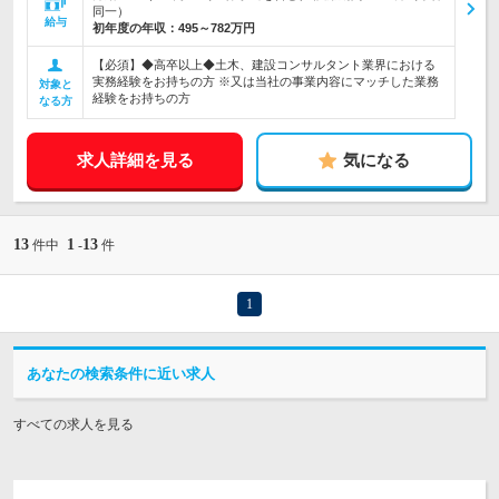
同一）
給与
初年度の年収：
495～782万円
【必須】◆高卒以上◆土木、建設コンサルタント業界における
実務経験をお持ちの方 ※又は当社の事業内容にマッチした業務
対象と
経験をお持ちの方
なる方
求人詳細を見る
気になる
13
1
13
件中
-
件
1
あなたの検索条件に近い求人
すべての求人を見る