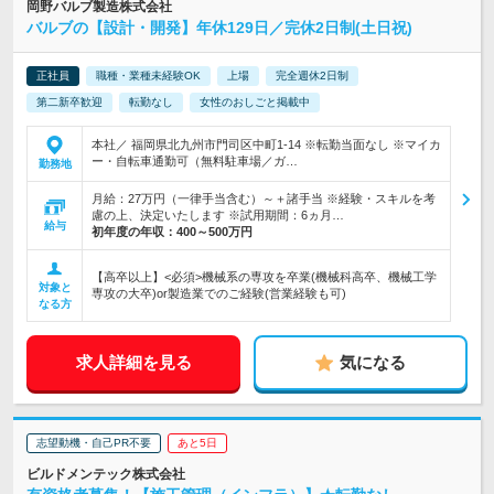
岡野バルブ製造株式会社
バルブの【設計・開発】年休129日／完休2日制(土日祝)
正社員
職種・業種未経験OK
上場
完全週休2日制
第二新卒歓迎
転勤なし
女性のおしごと掲載中
本社／ 福岡県北九州市門司区中町1-14 ※転勤当面なし ※マイカ
ー・自転車通勤可（無料駐車場／ガ…
勤務地
月給：27万円（一律手当含む）～＋諸手当 ※経験・スキルを考
慮の上、決定いたします ※試用期間：6ヵ月…
給与
初年度の年収：
400～500万円
【高卒以上】<必須>機械系の専攻を卒業(機械科高卒、機械工学
対象と
専攻の大卒)or製造業でのご経験(営業経験も可)
なる方
求人詳細を見る
気になる
志望動機・自己PR不要
あと5日
ビルドメンテック株式会社