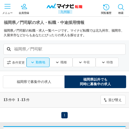
九州版
メニュー
会員登録
閲覧履歴
検索
福岡県／門司駅の求人・転職・中途採用情報
福岡県／門司駅の転職・求人一覧ページです。マイナビ転職では北九州市、福岡市、
久留米市などからもあなたにぴったりの求人を探せます。
福岡県／門司駅
勤務地
職種
年収
特徴
条件変更
福岡県
以外でも
福岡県
で募集中の求人
同時に募集中の求人
13
1
13
件中
-
件
並び替え
1