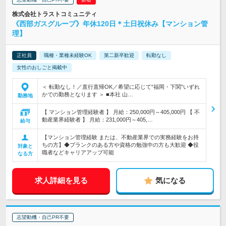
株式会社トラストコミュニティ
《西部ガスグループ》年休120日＊土日祝休み【マンション管
理】
正社員
職種・業種未経験OK
第二新卒歓迎
転勤なし
女性のおしごと掲載中
＜ 転勤なし！／直行直帰OK／希望に応じて“福岡・下関”いずれ
かでの勤務となります ＞ ■本社 山…
勤務地
【 マンション管理経験者 】 月給：250,000円～405,000円 【 不
動産業界経験者 】 月給：231,000円～405,…
給与
【マンション管理経験 または、不動産業界での実務経験をお持
ちの方】◆ブランクのある方や資格の勉強中の方も大歓迎 ◆役
対象と
職者などキャリアアップ可能
なる方
求人詳細を見る
気になる
志望動機・自己PR不要