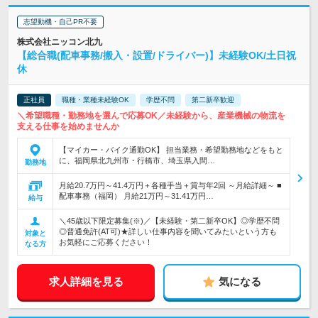
志望動機・自己PR不要
株式会社ニッコン北九
【総合職(配車事務/搬入・設置/ドライバー)】未経験OK/土日祝
休
正社員
職種・業種未経験OK
学歴不問
第二新卒歓迎
＼希望職種・勤務地を選んで応募OK／未経験から、産業機械の物流を
支える仕事を始めませんか
【マイカー・バイク通勤OK】 担当業務・希望勤務地などをもと
に、福岡県北九州市・行橋市、埼玉県入間…
勤務地
月給20.7万円～41.4万円＋各種手当＋賞与年2回 ～月給詳細～ ■
配車事務（福岡） 月給21万円～31.41万円…
給与
＼45歳以下限定募集(※)／【未経験・第二新卒OK】◎学歴不問
◎普通免許(AT可)★詳しい仕事内容を聞いてみたいという方も
対象と
お気軽にご応募ください！
なる方
求人詳細を見る
気になる