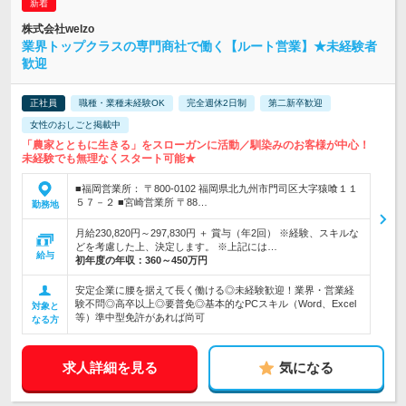
株式会社welzo
業界トップクラスの専門商社で働く【ルート営業】★未経験者
歓迎
正社員
職種・業種未経験OK
完全週休2日制
第二新卒歓迎
女性のおしごと掲載中
「農家とともに生きる」をスローガンに活動／馴染みのお客様が中心！
未経験でも無理なくスタート可能★
■福岡営業所： 〒800-0102 福岡県北九州市門司区大字猿喰１１
５７－２ ■宮崎営業所 〒88…
勤務地
月給230,820円～297,830円 ＋ 賞与（年2回） ※経験、スキルな
どを考慮した上、決定します。 ※上記には…
給与
初年度の年収：
360～450万円
安定企業に腰を据えて長く働ける◎未経験歓迎！業界・営業経
験不問◎高卒以上◎要普免◎基本的なPCスキル（Word、Excel
対象と
等）準中型免許があれば尚可
なる方
求人詳細を見る
気になる