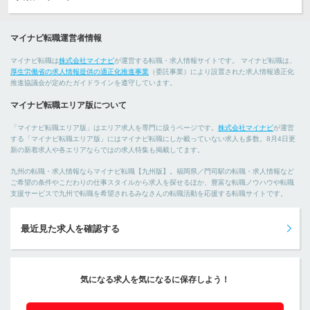
マイナビ転職運営者情報
マイナビ転職は
株式会社マイナビ
が運営する転職・求人情報サイトです。 マイナビ転職は、
厚生労働省の求人情報提供の適正化推進事業
（委託事業）により設置された求人情報適正化
推進協議会が定めたガイドラインを遵守しています。
マイナビ転職エリア版について
「マイナビ転職エリア版」はエリア求人を専門に扱うページです。
株式会社マイナビ
が運営
する「マイナビ転職エリア版」にはマイナビ転職にしか載っていない求人も多数。8月4日更
新の新着求人や各エリアならではの求人特集も掲載してます。
九州の転職・求人情報ならマイナビ転職【九州版】。福岡県／門司駅の転職・求人情報など
ご希望の条件やこだわりの仕事スタイルから求人を探せるほか、豊富な転職ノウハウや転職
支援サービスで九州で転職を希望されるみなさんの転職活動を応援する転職サイトです。
最近見た求人を確認する
気になる求人を気になるに保存しよう！