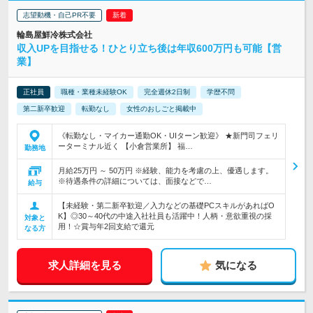
志望動機・自己PR不要
輪島屋鮮冷株式会社
収入UPを目指せる！ひとり立ち後は年収600万円も可能【営
業】
正社員
職種・業種未経験OK
完全週休2日制
学歴不問
第二新卒歓迎
転勤なし
女性のおしごと掲載中
《転勤なし・マイカー通勤OK・UIターン歓迎》 ★新門司フェリ
ーターミナル近く 【小倉営業所】 福…
勤務地
月給25万円 ～ 50万円 ※経験、能力を考慮の上、優遇します。
※待遇条件の詳細については、面接などで…
給与
【未経験・第二新卒歓迎／入力などの基礎PCスキルがあればO
K】◎30～40代の中途入社社員も活躍中！人柄・意欲重視の採
対象と
用！☆賞与年2回支給で還元
なる方
求人詳細を見る
気になる