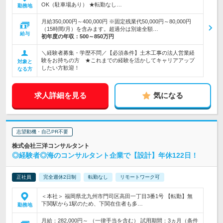
OK（駐車場あり） ★転勤なし…
勤務地
月給350,000円～400,000円 ※固定残業代50,000円～80,000円
（15時間/月）を含みます。超過分は別途全額…
給与
初年度の年収：
500～850万円
＼経験者募集・学歴不問／【必須条件】土木工事の法人営業経
験をお持ちの方 ★これまでの経験を活かしてキャリアアップ
対象と
したい方歓迎！
なる方
求人詳細を見る
気になる
志望動機・自己PR不要
株式会社三洋コンサルタント
◎経験者◎海のコンサルタント企業で【設計】年休122日！
正社員
完全週休2日制
転勤なし
リモートワーク可
＜本社＞ 福岡県北九州市門司区高田一丁目3番1号 【転勤】無
下関駅から1駅のため、下関在住者も多…
勤務地
月給：282,000円～ （一律手当を含む） 試用期間：3ヵ月（条件