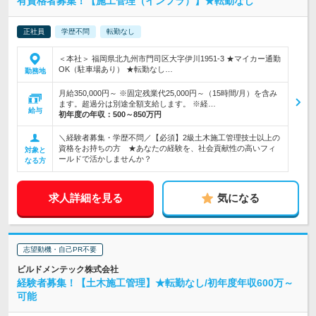
有資格者募集！【施工管理（インフラ）】★転勤なし
正社員
学歴不問
転勤なし
＜本社＞ 福岡県北九州市門司区大字伊川1951-3 ★マイカー通勤
OK（駐車場あり） ★転勤なし…
勤務地
月給350,000円～ ※固定残業代25,000円～（15時間/月）を含み
ます。超過分は別途全額支給します。 ※経…
給与
初年度の年収：
500～850万円
＼経験者募集・学歴不問／【必須】2級土木施工管理技士以上の
資格をお持ちの方 ★あなたの経験を、社会貢献性の高いフィ
対象と
ールドで活かしませんか？
なる方
求人詳細を見る
気になる
志望動機・自己PR不要
ビルドメンテック株式会社
経験者募集！【土木施工管理】★転勤なし/初年度年収600万～
可能