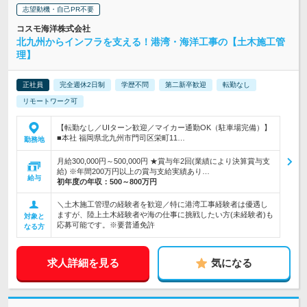
志望動機・自己PR不要
コスモ海洋株式会社
北九州からインフラを支える！港湾・海洋工事の【土木施工管
理】
正社員
完全週休2日制
学歴不問
第二新卒歓迎
転勤なし
リモートワーク可
【転勤なし／UIターン歓迎／マイカー通勤OK（駐車場完備）】
■本社 福岡県北九州市門司区栄町11…
勤務地
月給300,000円～500,000円 ★賞与年2回(業績により決算賞与支
給) ※年間200万円以上の賞与支給実績あり…
給与
初年度の年収：
500～800万円
＼土木施工管理の経験者を歓迎／特に港湾工事経験者は優遇し
ますが、陸上土木経験者や海の仕事に挑戦したい方(未経験者)も
対象と
応募可能です。※要普通免許
なる方
求人詳細を見る
気になる