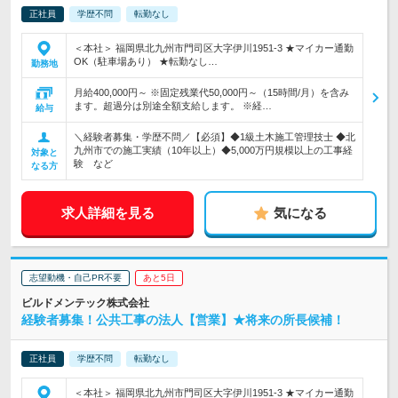
正社員
学歴不問
転勤なし
＜本社＞ 福岡県北九州市門司区大字伊川1951-3 ★マイカー通勤
OK（駐車場あり） ★転勤なし…
勤務地
月給400,000円～ ※固定残業代50,000円～（15時間/月）を含み
ます。超過分は別途全額支給します。 ※経…
給与
＼経験者募集・学歴不問／【必須】◆1級土木施工管理技士 ◆北
九州市での施工実績（10年以上）◆5,000万円規模以上の工事経
対象と
験 など
なる方
求人詳細を見る
気になる
志望動機・自己PR不要
あと5日
ビルドメンテック株式会社
経験者募集！公共工事の法人【営業】★将来の所長候補！
正社員
学歴不問
転勤なし
＜本社＞ 福岡県北九州市門司区大字伊川1951-3 ★マイカー通勤