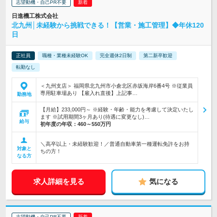
志望動機・自己PR不要
日進機工株式会社
北九州│未経験から挑戦できる！【営業・施工管理】◆年休120
日
正社員
職種・業種未経験OK
完全週休2日制
第二新卒歓迎
転勤なし
＜九州支店＞ 福岡県北九州市小倉北区赤坂海岸6番4号 ※従業員
専用駐車場あり 【雇入れ直後】上記事…
勤務地
【月給】233,000円～ ※経験・年齢・能力を考慮して決定いたし
ます ※試用期間3ヶ月あり(待遇に変更なし)…
給与
初年度の年収：
460～550万円
＼高卒以上・未経験歓迎！／普通自動車第一種運転免許をお持
対象と
ちの方！
なる方
求人詳細を見る
気になる
志望動機・自己PR不要