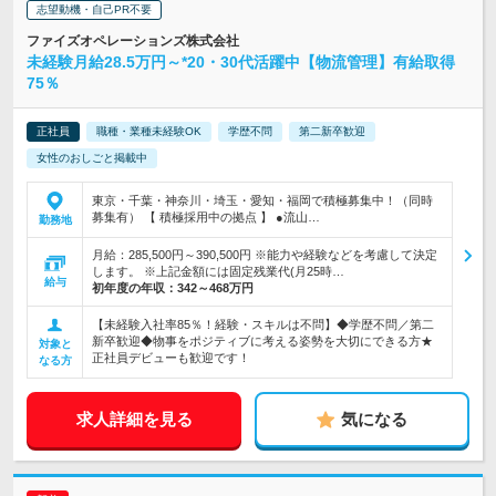
志望動機・自己PR不要
ファイズオペレーションズ株式会社
未経験月給28.5万円～*20・30代活躍中【物流管理】有給取得
75％
正社員
職種・業種未経験OK
学歴不問
第二新卒歓迎
女性のおしごと掲載中
東京・千葉・神奈川・埼玉・愛知・福岡で積極募集中！（同時
募集有） 【 積極採用中の拠点 】 ●流山…
勤務地
月給：285,500円～390,500円 ※能力や経験などを考慮して決定
します。 ※上記金額には固定残業代(月25時…
給与
初年度の年収：
342～468万円
【未経験入社率85％！経験・スキルは不問】◆学歴不問／第二
新卒歓迎◆物事をポジティブに考える姿勢を大切にできる方★
対象と
正社員デビューも歓迎です！
なる方
求人詳細を見る
気になる