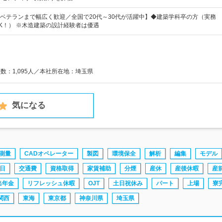
ベテランまで幅広く歓迎／全国で20代～30代が活躍中】◆建築学科卒の方（実務
K！） ※木造建築の設計経験者は優遇
員数：1,095人／本社所在地：埼玉県
気になる
測量
CADオペレーター
製図
環境保全
解析
編集
モデル
日
交通費
資格取得
家賃補助
分煙
産休
産後休暇
産
出年金
リフレッシュ休暇
OJT
土日祝休み
パート
上場
寮
関西
東海
東京都
神奈川県
埼玉県