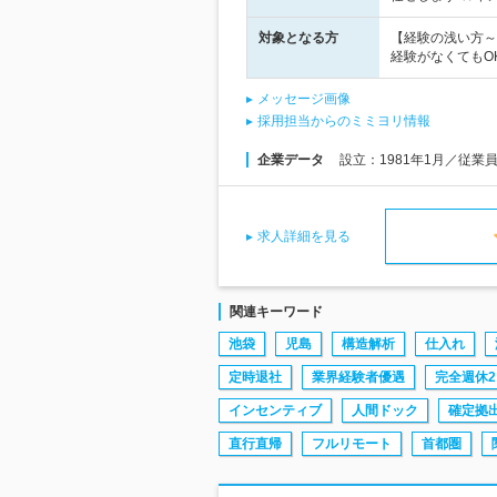
対象となる方
【経験の浅い方～
経験がなくてもO
メッセージ画像
採用担当からのミミヨリ情報
企業データ
設立：1981年1月／従業
求人詳細を見る
関連キーワード
池袋
児島
構造解析
仕入れ
定時退社
業界経験者優遇
完全週休2
インセンティブ
人間ドック
確定拠
直行直帰
フルリモート
首都圏