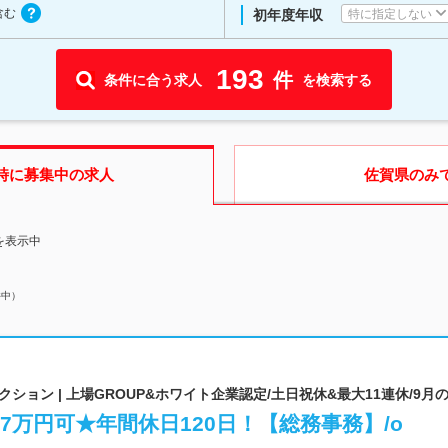
含む
特に指定しない
初年度年収
193
件
条件に合う求人
を検索する
時に募集中の求人
佐賀県
のみ
を表示中
件中）
ョン | 上場GROUP&ホワイト企業認定/土日祝休&最大11連休/9月
7万円可★年間休日120日！【総務事務】/o