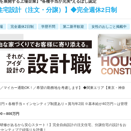
店舗を展開する上場企業】*各種手当が充実*えるぼし認定
住宅設計（注文・分譲）】◆完全週休2日制
場
完全週休2日制
学歴不問
第二新卒歓迎
女性のおしごと掲載中
／マイカー通勤OK！／希望の勤務地を考慮します】 ◆関東エリア【東京・神奈
5万円＋各種手当＋インセンティブ制度あり＋賞与年2回 ※基本給が40万円～は管理
00～800万円
研修があるから安心スタート！】完全自由設計の注文住宅、分譲住宅の設計をお
ンセンティブで頑張りを評価！