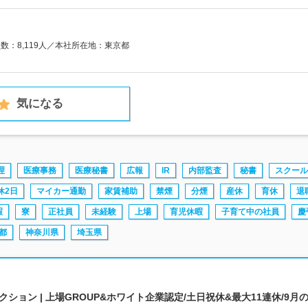
員数：8,119人／本社所在地：東京都
気になる
理
医療事務
医療秘書
広報
IR
内部監査
秘書
スクール
休2日
マイカー通勤
家賃補助
禁煙
分煙
産休
育休
退
暇
寮
正社員
未経験
上場
育児休暇
子育て中の社員
慶
都
神奈川県
埼玉県
ョン | 上場GROUP&ホワイト企業認定/土日祝休&最大11連休/9月