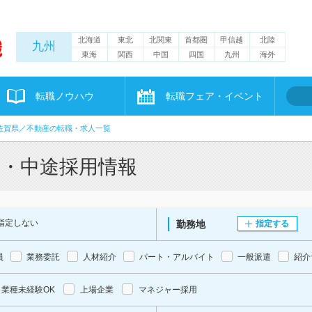
北海道
東北
北関東
首都圏
甲信越
北陸
九州
東海
関西
中国
四国
九州
海外
転職ノウハウ
転職フェア・イベント
佐賀県／不動産の転職・求人一覧
職・中途採用情報
指定しない
勤務地
指定する
員
業務委託
人材紹介
パート・アルバイト
一般派遣
紹介
業種未経験OK
上場企業
マネジャー採用