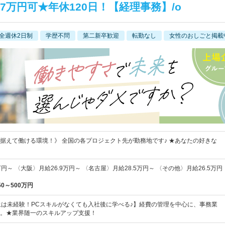
7万円可★年休120日！【経理事務】/o
全週休2日制
学歴不問
第二新卒歓迎
転勤なし
女性のおしごと掲載
据えて働ける環境！》 全国の各プロジェクト先が勤務地です♪ ★あなたの好きな
円～ 〈大阪〉月給26.9万円～ 〈名古屋〉月給28.5万円～ 〈その他〉月給26.5万円
50～500万円
上は未経験！PCスキルがなくても入社後に学べる♪】経費の管理を中心に、事務業
。★業界随一のスキルアップ支援！