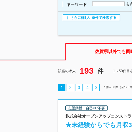
を
キーワード
さらに詳しい条件で検索する
佐賀県
以外でも同
193
件
該当の求人
1～50件目
1
2
3
4
1
件～
50
件（全
193
志望動機・自己PR不要
株式会社オープンアップコンストラクシ
★未経験からでも月収3