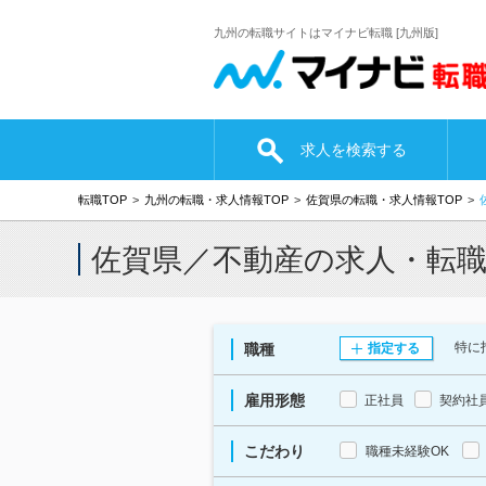
九州の転職サイトはマイナビ転職 [九州版]
求人を検索する
転職TOP
九州の転職・求人情報TOP
佐賀県の転職・求人情報TOP
佐賀県／不動産の求人・転
特に
職種
指定する
雇用形態
正社員
契約社
こだわり
職種未経験OK