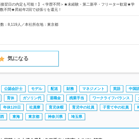
&面接翌日の内定も可能！】＜学歴不問＞★未経験・第二新卒・フリーター歓迎★学
数不問★昇給年2回で頑張りを還元！
員数：8,119人／本社所在地：東京都
気になる
公認会計士
モデル
配送
財務
マネジメント
英語
中国
育休
ガソリン代
退職金
残業手当
ワークライフバランス
年休120日
社員寮
育児休暇
育児中の社員
子育て中の社員
関西
東海
東京都
神奈川県
埼玉県