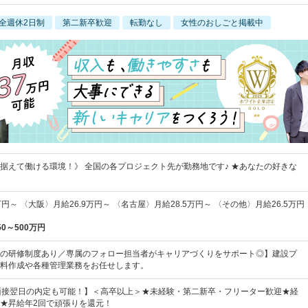
全週休2日制
第二新卒歓迎
転勤なし
女性のおしごと掲載中
据えて働ける環境！》 全国の各プロジェクト先が勤務地です♪ ★あなたの好きな
円～ 〈大阪〉月給26.9万円～ 〈名古屋〉月給28.5万円～ 〈その他〉月給26.5万円
50～500万円
の研修制度あり／専属のフォロー担当者がキャリアづくりをサポート◎】建設プ
料作成や各種管理業務をお任せします。
&面接翌日の内定も可能！】＜高卒以上＞★未経験・第二新卒・フリーター歓迎★経
★昇給年2回で頑張りを還元！