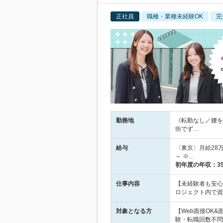
正社員
職種・業種未経験OK
完
勤務地
《転勤なし／腰を
街でず…
給与
〈東京〉月給28万
～ ※…
初年度の年収：
3
仕事内容
【未経験者も安心
ロジェクト内で資
対象となる方
【Web面接OK
験・転職回数不問