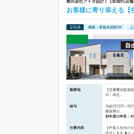
株式会社アイダ設計 | 【全国91
お客様に寄り添える【
正社員
職種・業種未経験OK
上
勤務地
【交通費全額支給
川・埼玉…
給与
月給25万円～6
職採用の…
初年度の年収：
4
仕事内容
【中途入社向けの
任せします ★イ