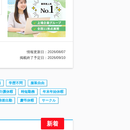
情報更新日：2026/08/07
掲載終了予定日：2026/09/10
語
学歴不問
服装自由
介護休暇
時短勤務
年末年始休暇
時差出勤
慶弔休暇
サークル