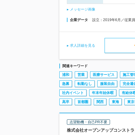
メッセージ画像
企業データ
設立：2019年6月／従業
求人詳細を見る
関連キーワード
浦和
営業
医療サービス
施工管
急募
転勤なし
服装自由
完全週
社内イベント
年末年始休暇
有給休
高卒
首都圏
関西
東海
東京
志望動機・自己PR不要
株式会社オープンアップコンストラクシ