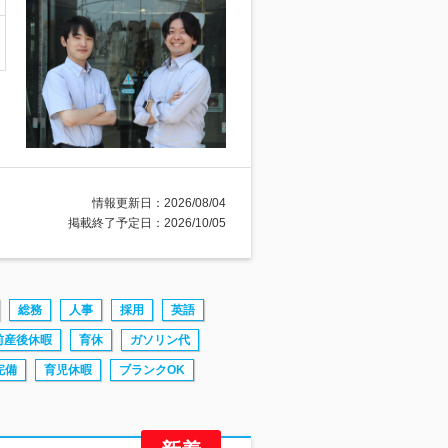
情報更新日：2026/08/04
掲載終了予定日：2026/10/05
総務
人事
採用
英語
前産後休暇
育休
ガソリン代
完備
育児休暇
ブランクOK