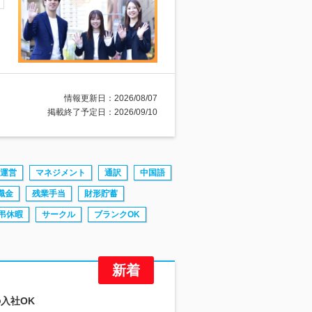
情報更新日：2026/08/07
掲載終了予定日：2026/09/10
運営
マネジメント
通訳
中国語
職金
残業手当
財形貯蓄
弔休暇
サークル
ブランクOK
の入社OK