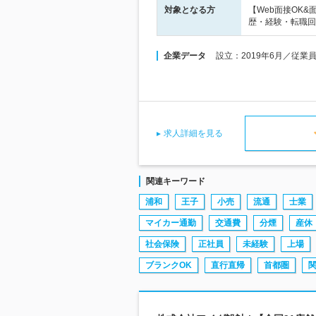
対象となる方
【Web面接OK
歴・経験・転職回
企業データ
設立：2019年6月／従業
求人詳細を見る
関連キーワード
浦和
王子
小売
流通
士業
マイカー通勤
交通費
分煙
産休
社会保険
正社員
未経験
上場
ブランクOK
直行直帰
首都圏