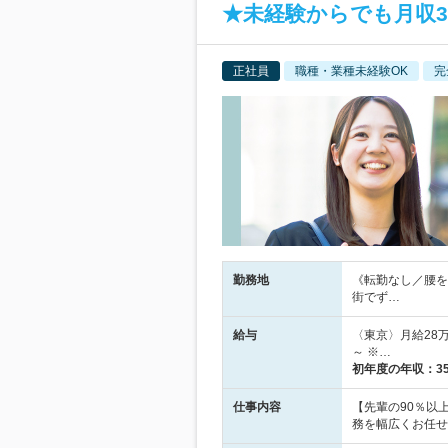
★未経験からでも月収3
正社員
職種・業種未経験OK
完
勤務地
《転勤なし／腰を
街でず…
給与
〈東京〉月給28万
～ ※…
初年度の年収：
3
仕事内容
【先輩の90％以
務を幅広くお任せ