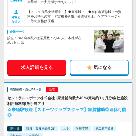
仕事内容
や昇給！⇒安定感が増えていく！
【20～30代男女活躍中！】◆高卒以上 ◆初任者研修以上の資
格をお持ちの方 ＃実務者研修、介護福祉士、ケアマネージャ
対象と
ー等の資格は優遇
なる方
企業データ
設立：2020年8月／従業員数：2,646人／本社所在
地：岡山県
求人詳細を見る
気になる
志望動機・自己PR不要
セントラルスポーツ株式会社 | 家賃補助最大40％/賞与約3ヵ月分/自社施設
利用無料/家族手当アリ
☆未経験歓迎【スポーツクラブスタッフ】家賃補助◎連休可能
◎
正社員
職種・業種未経験OK
上場
学歴不問
第二新卒歓迎
女性のおしごと掲載中