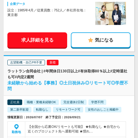
企業データ
設立：1985年4月／従業員数：752人／本社所在地：
東京都
求人詳細を見る
気になる
志望動機・自己PR不要
ラットラン合同会社 | #年間休日130日以上#有休取得80％以上#定時退社
も可#内定2週間
未経験から始める【事務】◎土日祝休み◎リモート可◎学歴不
問
正社員
職種・業種未経験OK
完全週休2日制
学歴不問
第二新卒歓迎
転勤なし
リモートワーク可
女性のおしごと掲載中
情報更新日：2026/07/07 終了予定日：2026/09/21
【全国から応募OK/リモートも可能】 ★転勤なし ★自宅から
近くのプロジェクト先へ通勤可能 ★慣れ…
勤務地