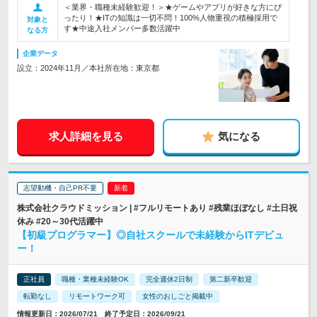
＜業界・職種未経験歓迎！＞★ゲームやアプリが好きな方にぴ
ったり！★ITの知識は一切不問！100%人物重視の積極採用で
対象と
す★中途入社メンバー多数活躍中
なる方
企業データ
設立：2024年11月／本社所在地：東京都
求人詳細を見る
気になる
志望動機・自己PR不要
株式会社クラウドミッション | #フルリモートあり #残業ほぼなし #土日祝
休み #20～30代活躍中
【初級プログラマー】◎自社スクールで未経験からITデビュ
ー！
正社員
職種・業種未経験OK
完全週休2日制
第二新卒歓迎
転勤なし
リモートワーク可
女性のおしごと掲載中
情報更新日：2026/07/21 終了予定日：2026/09/21