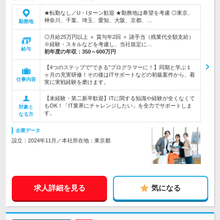
★転勤なし／U・Iターン歓迎 ★勤務地は希望を考慮 ◎東京、
神奈川、千葉、埼玉、愛知、大阪、京都、…
勤務地
◎月給25万円以上 ＋ 賞与年2回 ＋ 諸手当（残業代全額支給）
※経験・スキルなどを考慮し、当社規定に…
給与
初年度の年収：
350～600万円
【4つのステップで”できる”プログラマーに！】同期と学ぶ１
ヶ月の充実研修！その後はITサポートなどの初級案件から、着
仕事内容
実に実戦経験を磨けます。
【未経験・第二新卒歓迎】ITに関する知識や経験が全くなくて
もOK！「IT業界にチャレンジしたい」を全力でサポートしま
対象と
す。
なる方
企業データ
設立：2024年11月／本社所在地：東京都
求人詳細を見る
気になる