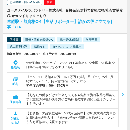
志望動機・自己PR不要
ユースタイルラボラトリー株式会社 | 面接保証/無料で資格取得/社会貢献度
◎/セカンドキャリアも◎
未経験・無資格OK【生活サポーター】誰かの役に立てる仕
事！/Je
正社員
職種・業種未経験OK
完全週休2日制
学歴不問
第二新卒歓迎
転勤なし
女性のおしごと掲載中
情報更新日：2026/08/07 終了予定日：2026/09/10
☆転勤無し ☆オープニングSTAFF募集あり ☆全国で大募集 ☆
日勤のみも選択できるエリアあり ☆…
勤務地
《エリア1》 月給33.3万～45.1万円＋賞与2回 《エリア2》 月
給32.4万～45.1万円＋賞与2回 《エリア3》 …
給与
初年度の年収：
400～540万円
【あなたの働きがけで社会を支える★無料で資格取得も可能で
す】重度の障害がある方やご高齢者の方を訪問し生活のサポー
仕事内容
トを行います。
【無資格・未経験歓迎/40~50代も活躍中】◎60歳未満の方※◎
約8割は未経験入社！「自分の学歴や職歴に自信がない」とい
対象と
う方も研修等で成長できます！
なる方