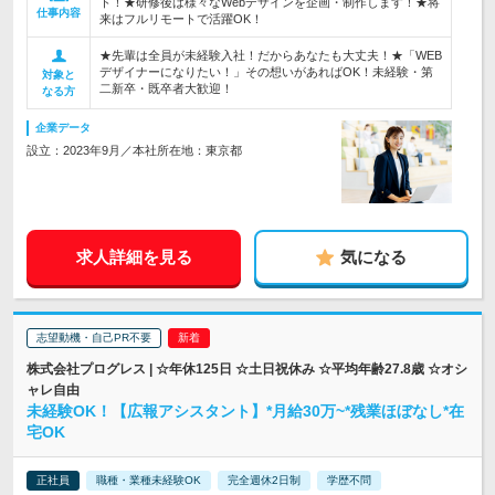
ト！★研修後は様々なWebデザインを企画・制作します！★将
仕事内容
来はフルリモートで活躍OK！
★先輩は全員が未経験入社！だからあなたも大丈夫！★「WEB
デザイナーになりたい！」その想いがあればOK！未経験・第
対象と
二新卒・既卒者大歓迎！
なる方
企業データ
設立：2023年9月／本社所在地：東京都
求人詳細を見る
気になる
志望動機・自己PR不要
株式会社プログレス | ☆年休125日 ☆土日祝休み ☆平均年齢27.8歳 ☆オシ
ャレ自由
未経験OK！【広報アシスタント】*月給30万~*残業ほぼなし*在
宅OK
正社員
職種・業種未経験OK
完全週休2日制
学歴不問