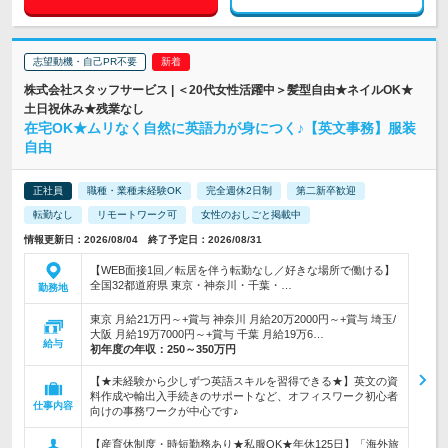
志望動機・自己PR不要
株式会社スタッフサービス | ＜20代女性活躍中＞髪型自由★ネイルOK★
土日祝休み★残業なし
在宅OK★ムリなく自然に英語力が身につく♪【英文事務】服装
自由
正社員
職種・業種未経験OK
完全週休2日制
第二新卒歓迎
転勤なし
リモートワーク可
女性のおしごと掲載中
情報更新日：2026/08/04 終了予定日：2026/08/31
【WEB面接1回／転居を伴う転勤なし／好きな場所で働ける】
全国32都道府県 東京・神奈川・千葉・…
勤務地
東京 月給21万円～+賞与 神奈川 月給20万2000円～+賞与 埼玉/
大阪 月給19万7000円～+賞与 千葉 月給19万6…
給与
初年度の年収：
250～350万円
【★未経験から少しずつ英語スキルを習得できる★】英文の資
料作成や輸出入手続きのサポートなど、オフィスワーク初心者
仕事内容
向けの事務ワークが中心です♪
【産育休制度・時短勤務あり★私服OK★年休125日】「海外旅