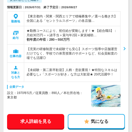
情報更新日：2026/07/31 終了予定日：2026/08/27
【東京都内・関東・関西エリアで積極募集中／選べる働き方】
全国にある「セントラルスポーツ」の各店舗…
勤務地
★勤務コースにより、初任給が変動します！★ 【総合職S】：
月給30万円～＋諸手当＋賞与年2回＋家賃補助…
給与
初年度の年収：
280～550万円
【充実の研修制度で未経験でも安心】スポーツ指導や店舗運営
だけでなく、学校での体育授業のサポートなど、社会貢献度の
仕事内容
場でも活躍◎
【未経験・第二新卒歓迎】人柄・意欲重視！★特別なスキルは
対象と
必要なし♪「スポーツが好き」な方は大歓迎★ 20代活躍中！
なる方
企業データ
設立：1970年5月／従業員数：890人／本社所在地：
東京都
求人詳細を見る
気になる