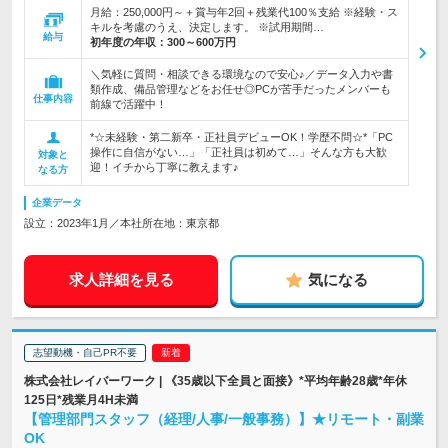
月給：250,000円～＋賞与年2回＋残業代100％支給 ※経験・ス
キルを考慮のうえ、決定します。 ※試用期間…
給与
初年度の年収：
300～600万円
＼気軽に質問・相談できる環境なので安心♪／データ入力や書
類作成、備品管理などをお任せ◎PCが苦手だったメンバーも
仕事内容
前線で活躍中！
*☆未経験・第二新卒・正社員デビューOK！学歴不問☆*「PC
操作に自信がない…」「正社員は初めて…」そんな方も大歓
対象と
迎！イチから丁寧に教えます♪
なる方
企業データ
設立：2023年1月／本社所在地：東京都
求人詳細を見る
気になる
志望動機・自己PR不要
株式会社レイバーワーク | 《35歳以下全員と面接》*平均年齢28歳*年休
125日*残業月4H未満
【管理部門スタッフ（経理/人事/一般事務）】★リモート・副業
OK