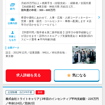
月給25万円以上＋残業手当（全額支給）：経験者／全国共通
【未経験者】 ■東京都・神奈川県 月給22.1万…
給与
初年度の年収：
300～600万円
希望や適性にあわせて、人事・広報・人材コーディネーター・
営業・接客・販売・コールセンター・事務へ配属します ＃語
仕事内容
学力が活かせるフィールドも！
【学歴不問／既卒者＆第二新卒歓迎 】語学力や留学経験など
が活かせます！語学のスキルアップ支援制度あり ★面接1回の
対象と
スピード選考 ★平均年齢26歳
なる方
企業データ
設立：2012年12月／従業員数：940人／本社所在地：
東京都
求人詳細を見る
気になる
志望動機・自己PR不要
株式会社トライトキャリア | 3年目のインセンティブ平均支給額・220万円
／年休124日／完休2日