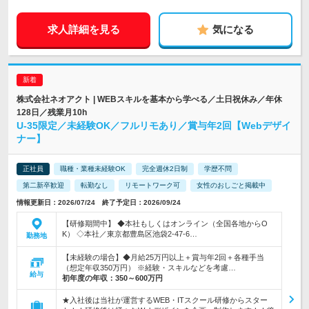
求人詳細を見る
気になる
株式会社ネオアクト | WEBスキルを基本から学べる／土日祝休み／年休
128日／残業月10h
U-35限定／未経験OK／フルリモあり／賞与年2回【Webデザイ
ナー】
正社員
職種・業種未経験OK
完全週休2日制
学歴不問
第二新卒歓迎
転勤なし
リモートワーク可
女性のおしごと掲載中
情報更新日：2026/07/24 終了予定日：2026/09/24
【研修期間中】 ◆本社もしくはオンライン（全国各地からO
K） ◇本社／東京都豊島区池袋2-47-6…
勤務地
【未経験の場合】◆月給25万円以上＋賞与年2回＋各種手当
（想定年収350万円） ※経験・スキルなどを考慮…
給与
初年度の年収：
350～600万円
★入社後は当社が運営するWEB・ITスクール研修からスター