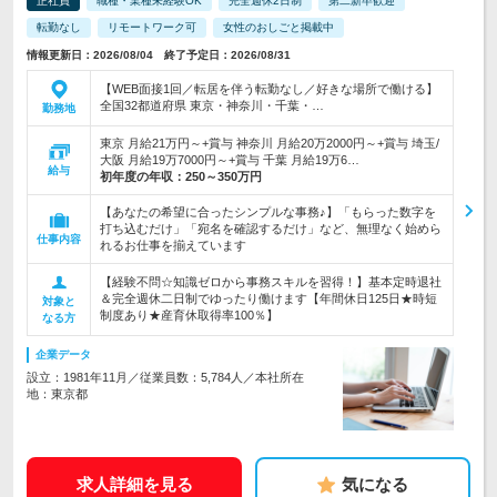
正社員
職種・業種未経験OK
完全週休2日制
第二新卒歓迎
転勤なし
リモートワーク可
女性のおしごと掲載中
情報更新日：2026/08/04 終了予定日：2026/08/31
【WEB面接1回／転居を伴う転勤なし／好きな場所で働ける】
全国32都道府県 東京・神奈川・千葉・…
勤務地
東京 月給21万円～+賞与 神奈川 月給20万2000円～+賞与 埼玉/
大阪 月給19万7000円～+賞与 千葉 月給19万6…
給与
初年度の年収：
250～350万円
【あなたの希望に合ったシンプルな事務♪】「もらった数字を
打ち込むだけ」「宛名を確認するだけ」など、無理なく始めら
仕事内容
れるお仕事を揃えています
【経験不問☆知識ゼロから事務スキルを習得！】基本定時退社
＆完全週休二日制でゆったり働けます【年間休日125日★時短
対象と
制度あり★産育休取得率100％】
なる方
企業データ
設立：1981年11月／従業員数：5,784人／本社所在
地：東京都
求人詳細を見る
気になる