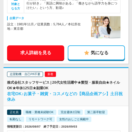
行が好き」「英語に興味がある」「働きながら語学力を身につ
対象と
けたい」という方、歓迎♪
なる方
企業データ
設立：1981年11月／従業員数：5,784人／本社所在
地：東京都
求人詳細を見る
気になる
志望動機・自己PR不要
株式会社スタッフサービス | 20代女性活躍中★髪型・服装自由★ネイル
OK★年休125日★副業OK
在宅OK♪お菓子・雑貨・コスメなどの【商品企画アシ】土日祝
休み
正社員
職種・業種未経験OK
完全週休2日制
第二新卒歓迎
転勤なし
リモートワーク可
女性のおしごと掲載中
情報更新日：2026/08/07 終了予定日：2026/09/03