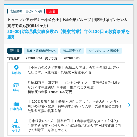
志望動機・自己PR不要
ヒューマンアカデミー株式会社 | 上場企業グループ｜頑張りはインセン＆
賞与で還元(実績4.6ヶ月)
20~30代管理職実績多数の【提案営業】年休130日★教育事業を
牽引
正社員
職種・業種未経験OK
第二新卒歓迎
女性のおしごと掲載中
情報更新日：2026/08/04 終了予定日：2026/10/05
【全国の各校舎で募集】 配属エリアは、希望を考慮し決定い
たします。 ■北海道／札幌校 ■宮城県／仙…
勤務地
月給22万円～35万円 ＋ インセンティブ ＋ 賞与年2回(計4.6ヶ
月分／昨年度実績) ※年齢・能力などを考慮…
給与
初年度の年収：
400～600万円
【 100％反響営業 】希望と適性に応じて、社会人向け or 学生
向けの部署へ配属！資料請求があった入学・受講希望者に向け
仕事内容
た学習支援の提案営業
【 未経験OK／第二新卒歓迎 】■当事者意識を持って主体的に
行動できる方 ■頑張りを正当に評価されたい方 ■目標達成に向
対象と
けて創意工夫を楽しめる方
なる方