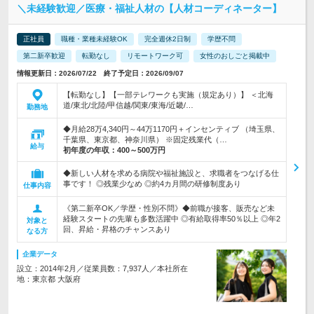
＼未経験歓迎／医療・福祉人材の【人材コーディネーター】
正社員
職種・業種未経験OK
完全週休2日制
学歴不問
第二新卒歓迎
転勤なし
リモートワーク可
女性のおしごと掲載中
情報更新日：2026/07/22 終了予定日：2026/09/07
【転勤なし】【一部テレワークも実施（規定あり）】 ＜北海
道/東北/北陸/甲信越/関東/東海/近畿/…
勤務地
◆月給28万4,340円～44万1170円＋インセンティブ （埼玉県、
千葉県、東京都、神奈川県） ※固定残業代（…
給与
初年度の年収：
400～500万円
◆新しい人材を求める病院や福祉施設と、求職者をつなげる仕
事です！ ◎残業少なめ ◎約4カ月間の研修制度あり
仕事内容
《第二新卒OK／学歴・性別不問》◆前職が接客、販売など未
経験スタートの先輩も多数活躍中 ◎有給取得率50％以上 ◎年2
対象と
回、昇給・昇格のチャンスあり
なる方
企業データ
設立：2014年2月／従業員数：7,937人／本社所在
地：東京都 大阪府