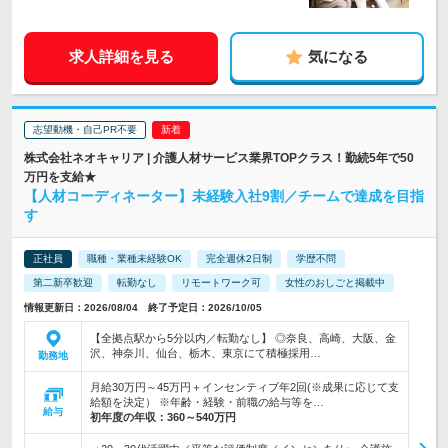
求人詳細を見る
気になる
志望動機・自己PR不要
株式会社ネオキャリア | 介護人材サービス業界TOPクラス！勤続5年で50
万円を支給★
【人材コーディネーター】未経験入社9割／チームで達成を目指
す
正社員
職種・業種未経験OK
完全週休2日制
学歴不問
第二新卒歓迎
転勤なし
リモートワーク可
女性のおしごと掲載中
情報更新日：2026/08/04 終了予定日：2026/10/05
【全拠点駅から5分以内／転勤なし】 ◎奈良、高崎、大阪、金
沢、神奈川、仙台、栃木、東京にて積極採用…
勤務地
月給30万円～45万円＋インセンティブ年2回(※成果に応じて支
給額を決定） ※年齢・経験・前職の給与等を…
給与
初年度の年収：
360～540万円