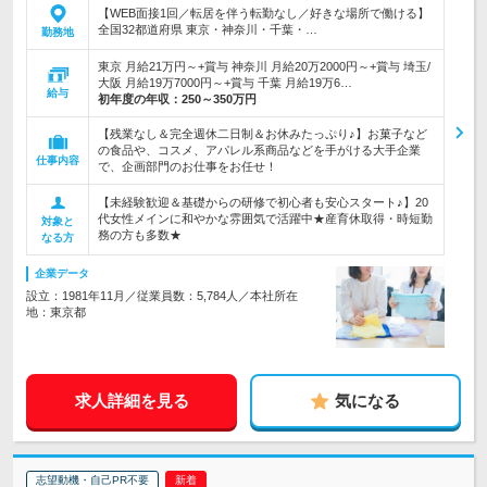
【WEB面接1回／転居を伴う転勤なし／好きな場所で働ける】
全国32都道府県 東京・神奈川・千葉・…
勤務地
東京 月給21万円～+賞与 神奈川 月給20万2000円～+賞与 埼玉/
大阪 月給19万7000円～+賞与 千葉 月給19万6…
給与
初年度の年収：
250～350万円
【残業なし＆完全週休二日制＆お休みたっぷり♪】お菓子など
の食品や、コスメ、アパレル系商品などを手がける大手企業
仕事内容
で、企画部門のお仕事をお任せ！
【未経験歓迎＆基礎からの研修で初心者も安心スタート♪】20
代女性メインに和やかな雰囲気で活躍中★産育休取得・時短勤
対象と
務の方も多数★
なる方
企業データ
設立：1981年11月／従業員数：5,784人／本社所在
地：東京都
求人詳細を見る
気になる
志望動機・自己PR不要