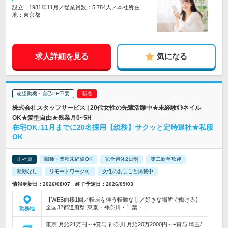
設立：1981年11月／従業員数：5,784人／本社所在
地：東京都
求人詳細を見る
気になる
志望動機・自己PR不要
株式会社スタッフサービス | 20代女性の先輩活躍中★未経験◎ネイル
OK★髪型自由★残業月0~5H
在宅OK♪11月までに20名採用【総務】サクッと定時退社★私服
OK
正社員
職種・業種未経験OK
完全週休2日制
第二新卒歓迎
転勤なし
リモートワーク可
女性のおしごと掲載中
情報更新日：2026/08/07 終了予定日：2026/09/03
【WEB面接1回／転居を伴う転勤なし／好きな場所で働ける】
全国32都道府県 東京・神奈川・千葉・…
勤務地
東京 月給21万円～+賞与 神奈川 月給20万2000円～+賞与 埼玉/