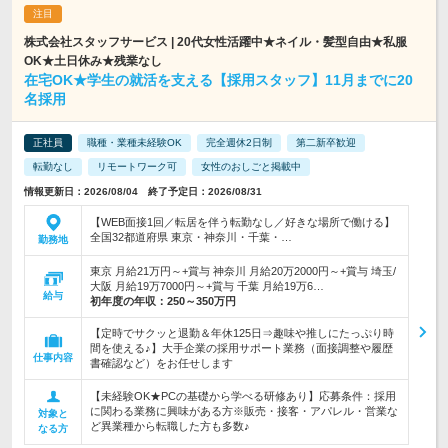
株式会社スタッフサービス | 20代女性活躍中★ネイル・髪型自由★私服
OK★土日休み★残業なし
在宅OK★学生の就活を支える【採用スタッフ】11月までに20
名採用
正社員
職種・業種未経験OK
完全週休2日制
第二新卒歓迎
転勤なし
リモートワーク可
女性のおしごと掲載中
情報更新日：2026/08/04 終了予定日：2026/08/31
【WEB面接1回／転居を伴う転勤なし／好きな場所で働ける】
全国32都道府県 東京・神奈川・千葉・…
勤務地
東京 月給21万円～+賞与 神奈川 月給20万2000円～+賞与 埼玉/
大阪 月給19万7000円～+賞与 千葉 月給19万6…
給与
初年度の年収：
250～350万円
【定時でサクッと退勤＆年休125日⇒趣味や推しにたっぷり時
間を使える♪】大手企業の採用サポート業務（面接調整や履歴
仕事内容
書確認など）をお任せします
【未経験OK★PCの基礎から学べる研修あり】応募条件：採用
に関わる業務に興味がある方※販売・接客・アパレル・営業な
対象と
ど異業種から転職した方も多数♪
なる方