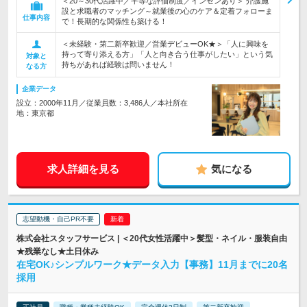
＜20～30代活躍中／平等な評価制度／インセンあり＞ 介護施
設と求職者のマッチング～就業後の心のケア＆定着フォローま
仕事内容
で！長期的な関係性も築ける！
＜未経験・第二新卒歓迎／営業デビューOK★＞「人に興味を
持って寄り添える方」「人と向き合う仕事がしたい」という気
対象と
持ちがあれば経験は問いません！
なる方
企業データ
設立：2000年11月／従業員数：3,486人／本社所在
地：東京都
求人詳細を見る
気になる
志望動機・自己PR不要
株式会社スタッフサービス | ＜20代女性活躍中＞髪型・ネイル・服装自由
★残業なし★土日休み
在宅OK♪シンプルワーク★データ入力【事務】11月までに20名
採用