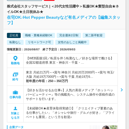
株式会社スタッフサービス | ＜20代女性活躍中＞私服OK★髪型自由★ネ
イルOK★土日祝休み★
在宅OK♪Hot Pepper Beautyなど有名メディアの【編集スタッ
フ】
正社員
職種・業種未経験OK
完全週休2日制
第二新卒歓迎
転勤なし
リモートワーク可
女性のおしごと掲載中
情報更新日：2026/08/07 終了予定日：2026/09/03
【WEB面接1回／転居を伴う転勤なし／好きな場所で働ける】
全国32都道府県 東京・神奈川・千葉・…
勤務地
東京 月給21万円～+賞与 神奈川 月給20万2000円～+賞与 埼玉/
大阪 月給19万7000円～+賞与 千葉 月給19万6…
給与
初年度の年収：
250～350万円
【好きを活かせるお仕事♪】人気の美容メディア『ホットペッ
パービューティー』等の掲載先へ、システム操作や原稿作成の
仕事内容
サポートを行います。
【未経験OK★産育休取得実績◎】「クリエイティブ要素のあ
る仕事がしたい」「オシャレや旅行・グルメが好き」「プライ
対象と
ベートも重視」という方を歓迎♪
なる方
企業データ