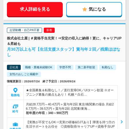
求人詳細を見る
気になる
志望動機・自己PR不要
株式会社土屋 | ＃資格手当充実！⇒安定の収入に納得！更に、キャリアUP
＆昇給も
月30万以上も可【生活支援スタッフ】賞与年２回／残業ほぼな
し
正社員
職種・業種未経験OK
学歴不問
第二新卒歓迎
転勤なし
女性のおしごと掲載中
情報更新日：2026/07/24 終了予定日：2026/09/24
★全国募集＆転勤なし！／直行直帰OK／UIターン歓迎 ※オー
プニング募集の拠点もあり！ 札幌＊白石…
勤務地
月給28.7万円～40.4万円＋賞与年2回 東京/南関東の場合 月給2
6.7万円～39.5万円＋賞与年2回 北関東/東海…
給与
初年度の年収：
340～900万円
【実務が不安でもOK⇒充実の研修&OJTあり】障害を持つ方の
生活サポートをお任せ ◎資格取得/キャリアUP⇒資格手当UP