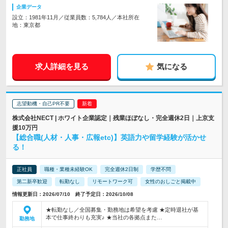
企業データ
設立：1981年11月／従業員数：5,784人／本社所在
地：東京都
求人詳細を見る
気になる
志望動機・自己PR不要
株式会社NECT | ホワイト企業認定｜残業ほぼなし・完全週休2日｜上京支
援10万円
【総合職(人材・人事・広報etc)】英語力や留学経験が活かせ
る！
正社員
職種・業種未経験OK
完全週休2日制
学歴不問
第二新卒歓迎
転勤なし
リモートワーク可
女性のおしごと掲載中
情報更新日：2026/07/10 終了予定日：2026/10/08
★転勤なし／全国募集・勤務地は希望を考慮 ★定時退社が基
本で仕事終わりも充実♪ ★当社の各拠点また…
勤務地