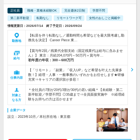
正社員
職種・業種未経験OK
完全週休2日制
学歴不問
第二新卒歓迎
転勤なし
リモートワーク可
女性のおしごと掲載中
情報更新日：2026/07/14 終了予定日：2026/09/24
【転居を伴う転勤なし／通勤時間も希望などを最大限考慮し勤
務先を決定】 Career Piece 東…
勤務地
【賞与年2回／残業代全額支給（固定残業代は給与に含みませ
ん）】 東京：月給204,070円～50万円＋賞与年…
給与
初年度の年収：
300～600万円
【「リモート」「副業」「収入UP」など希望を叶えた先輩多
数！】経理・人事・一般事務のいずれかをお任せします★研修
仕事内容
充実⇒キャリアの選択肢が多彩！
＊全社員の7割が20代/3割が30代の若い組織＊【未経験・第二
新卒歓迎／学歴不問】◎35歳まで⇒全員面接実施中 ※経理経
対象と
験をお持ちの方は活かせます
なる方
企業データ
設立：2023年10月／本社所在地：東京都