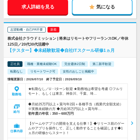
求人詳細を見る
気になる
志望動機・自己PR不要
株式会社クラウドミッション | 将来はリモートやフリーランスOK／年休
125日／20代30代活躍中
【テスター】◆未経験歓迎◆自社ITスクール研修1ヵ月
正社員
職種・業種未経験OK
完全週休2日制
第二新卒歓迎
転勤なし
リモートワーク可
女性のおしごと掲載中
情報更新日：2026/07/10 終了予定日：2026/09/10
★転勤なし／U・Iターン歓迎 ★勤務地は希望を考慮 ◎フルリ
モート、もしくは東京、神奈川、千葉、埼…
勤務地
◆月給25万円以上＋賞与年2回＋各種手当（残業代全額支給）
※実務未経験の方 ◆月給35万円以上＋賞与年…
給与
初年度の年収：
350～600万円
【ゲームやアプリの開発を支える仕事！】◆リリース前のゲー
ムやアプリを操作して、正しく動作することを確認します◆1
仕事内容
ヵ月の研修からスタート！