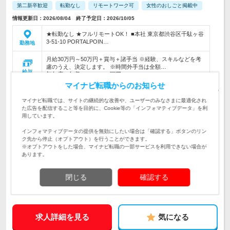
第二新卒歓迎
転勤なし
リモートワーク可
女性のおしごと掲載中
情報更新日：2026/08/04 終了予定日：2026/10/05
★転勤なし ★フルリモートOK！ ■本社 東京都渋谷区千駄ヶ谷
3-51-10 PORTALPOIN…
勤務地
月給30万円～50万円＋賞与＋諸手当 ※経験、スキルなどを考
慮のうえ、決定します。 ※時間外手当は全額…
給与
初年度の年収：
350～700万円
マイナビ転職からのお知らせ
【まずは先輩のアシスタントからスタート♪】SNSの運用や、
ミーティングのサポート業務などをお任せ！ ＊最大1年の研修
マイナビ転職では、サイトの継続的な改善や、ユーザーのみなさまに最適化され
仕事内容
で安心＊広報経験は必要ナシ！
た広告を配信すること等を目的に、Cookie等の「インフォマティブデータ」を利
用しています。
＼ポテンシャル重視の採用！／◎未経験・第二新卒歓迎◎学
歴・社会人経験…ぜんぶ不問です！「SNSが好き」「写真や動
インフォマティブデータの提供を無効にしたい場合は「確認する」ボタンのリン
対象と
画が好き」そんなアナタへ！
ク先から停止（オプトアウト）を行うことができます。
なる方
※オプトアウトをした場合、マイナビ転職の一部サービスを利用できない場合が
あります。
企業データ
設立：2017年10月／本社所在地：東京都
閉じる
確認する
求人詳細を見る
気になる