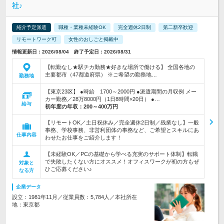
社♪
紹介予定派遣
職種・業種未経験OK
完全週休2日制
第二新卒歓迎
リモートワーク可
女性のおしごと掲載中
情報更新日：2026/08/04 終了予定日：2026/08/31
【転勤なし★駅チカ勤務★好きな場所で働ける】 全国各地の
主要都市（47都道府県） ※ご希望の勤務地…
勤務地
【東京23区】 ●時給 1700～2000円 ●派遣期間の月収例 メー
カー勤務／28万8000円（1日8時間×20日） ●…
給与
初年度の年収：
200～400万円
【リモートOK／土日祝休み／完全週休2日制／残業なし】一般
事務、学校事務、非営利団体の事務など、ご希望とスキルにあ
仕事内容
わせたお仕事をご紹介します！
【未経験OK／PCの基礎から学べる充実のサポート体制】転職
で失敗したくない方にオススメ！オフィスワークが初の方もぜ
対象と
ひご応募ください♪
なる方
企業データ
設立：1981年11月／従業員数：5,784人／本社所在
地：東京都