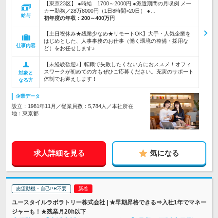
【東京23区】 ●時給 1700～2000円 ●派遣期間の月収例 メー
カー勤務／28万8000円（1日8時間×20日） ●…
給与
初年度の年収：
200～400万円
【土日祝休み★残業少なめ★リモートOK】大手・人気企業を
はじめとした、人事事務のお仕事（働く環境の整備・採用な
仕事内容
ど）をお任せします♪
【未経験歓迎♪】転職で失敗したくない方におススメ！オフィ
スワークが初めての方もぜひご応募ください。充実のサポート
対象と
体制でお迎えします！
なる方
企業データ
設立：1981年11月／従業員数：5,784人／本社所在
地：東京都
求人詳細を見る
気になる
志望動機・自己PR不要
ユースタイルラボラトリー株式会社 | ★早期昇格できる⇒入社1年でマネー
ジャーも！★残業月20h以下