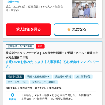
企業データ
設立：2012年2月／従業員数：5,677人／本社所在
地：東京都
求人詳細を見る
気になる
志望動機・自己PR不要
株式会社スタッフサービス | ＜20代女性活躍中＞髪型・ネイル・服装自由
★完全週休二日制
在宅OK★お休みたっぷり【人事事務】初心者向けシンプルワー
ク♪
紹介予定派遣
職種・業種未経験OK
完全週休2日制
第二新卒歓迎
リモートワーク可
女性のおしごと掲載中
情報更新日：2026/07/21 終了予定日：2026/08/24
【転勤なし★駅チカ勤務★好きな場所で働ける】 全国各地の
主要都市（47都道府県） ※ご希望の勤務地…
勤務地