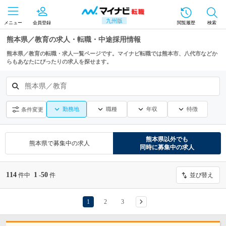
九州版
メニュー
会員登録
閲覧履歴
検索
熊本県／教育の求人・転職・中途採用情報
熊本県／教育の転職・求人一覧ページです。マイナビ転職では熊本市、八代市などか
らもあなたにぴったりの求人を探せます。
熊本県／教育
勤務地
職種
年収
特徴
条件変更
熊本県
以外でも
熊本県
で募集中の求人
同時に募集中の求人
114
1
50
件中
-
件
並び替え
1
2
3