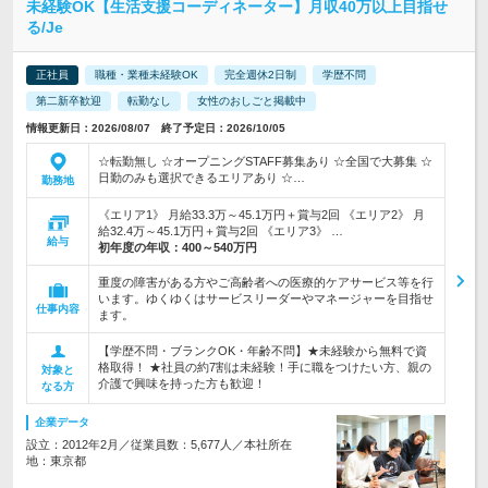
未経験OK【生活支援コーディネーター】月収40万以上目指せ
る/Je
正社員
職種・業種未経験OK
完全週休2日制
学歴不問
第二新卒歓迎
転勤なし
女性のおしごと掲載中
情報更新日：2026/08/07 終了予定日：2026/10/05
☆転勤無し ☆オープニングSTAFF募集あり ☆全国で大募集 ☆
日勤のみも選択できるエリアあり ☆…
勤務地
《エリア1》 月給33.3万～45.1万円＋賞与2回 《エリア2》 月
給32.4万～45.1万円＋賞与2回 《エリア3》 …
給与
初年度の年収：
400～540万円
重度の障害がある方やご高齢者への医療的ケアサービス等を行
います。ゆくゆくはサービスリーダーやマネージャーを目指せ
仕事内容
ます。
【学歴不問・ブランクOK・年齢不問】★未経験から無料で資
格取得！ ★社員の約7割は未経験！手に職をつけたい方、親の
対象と
介護で興味を持った方も歓迎！
なる方
企業データ
設立：2012年2月／従業員数：5,677人／本社所在
地：東京都