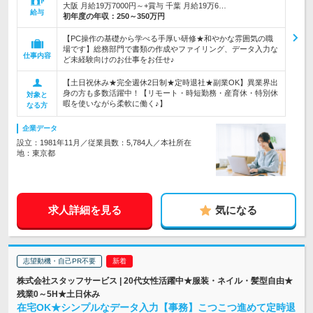
大阪 月給19万7000円～+賞与 千葉 月給19万6…
給与
初年度の年収：
250～350万円
【PC操作の基礎から学べる手厚い研修★和やかな雰囲気の職
場です】総務部門で書類の作成やファイリング、データ入力な
仕事内容
ど未経験向けのお仕事をお任せ♪
【土日祝休み★完全週休2日制★定時退社★副業OK】異業界出
身の方も多数活躍中！【リモート・時短勤務・産育休・特別休
対象と
暇を使いながら柔軟に働く♪】
なる方
企業データ
設立：1981年11月／従業員数：5,784人／本社所在
地：東京都
求人詳細を見る
気になる
志望動機・自己PR不要
株式会社スタッフサービス | 20代女性活躍中★服装・ネイル・髪型自由★
残業0～5H★土日休み
在宅OK★シンプルなデータ入力【事務】こつこつ進めて定時退