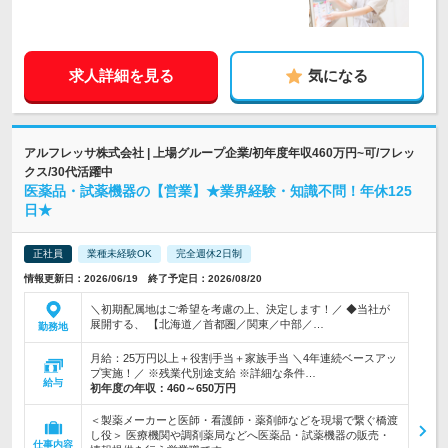
求人詳細を見る
気になる
アルフレッサ株式会社 | 上場グループ企業/初年度年収460万円~可/フレッ
クス/30代活躍中
医薬品・試薬機器の【営業】★業界経験・知識不問！年休125
日★
正社員
業種未経験OK
完全週休2日制
情報更新日：2026/06/19 終了予定日：2026/08/20
＼初期配属地はご希望を考慮の上、決定します！／ ◆当社が
展開する、 【北海道／首都圏／関東／中部／…
勤務地
月給：25万円以上＋役割手当＋家族手当 ＼4年連続ベースアッ
プ実施！／ ※残業代別途支給 ※詳細な条件…
給与
初年度の年収：
460～650万円
＜製薬メーカーと医師・看護師・薬剤師などを現場で繋ぐ橋渡
し役＞ 医療機関や調剤薬局などへ医薬品・試薬機器の販売・
仕事内容