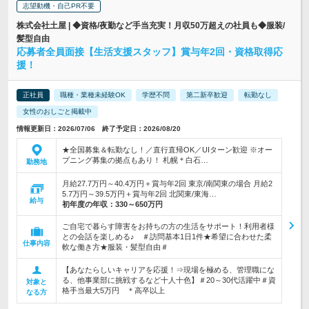
志望動機・自己PR不要
株式会社土屋 | ◆資格/夜勤など手当充実！月収50万超えの社員も◆服装/
髪型自由
応募者全員面接【生活支援スタッフ】賞与年2回・資格取得応
援！
正社員
職種・業種未経験OK
学歴不問
第二新卒歓迎
転勤なし
女性のおしごと掲載中
情報更新日：2026/07/06 終了予定日：2026/08/20
★全国募集＆転勤なし！／直行直帰OK／UIターン歓迎 ※オー
プニング募集の拠点もあり！ 札幌＊白石…
勤務地
月給27.7万円～40.4万円＋賞与年2回 東京/南関東の場合 月給2
5.7万円～39.5万円＋賞与年2回 北関東/東海…
給与
初年度の年収：
330～650万円
ご自宅で暮らす障害をお持ちの方の生活をサポート！利用者様
との会話を楽しめる♪ ＃訪問基本1日1件★希望に合わせた柔
仕事内容
軟な働き方★服装・髪型自由＃
【あなたらしいキャリアを応援！⇒現場を極める、管理職にな
る、他事業部に挑戦するなど十人十色】＃20～30代活躍中＃資
対象と
格手当最大5万円 ＊高卒以上
なる方