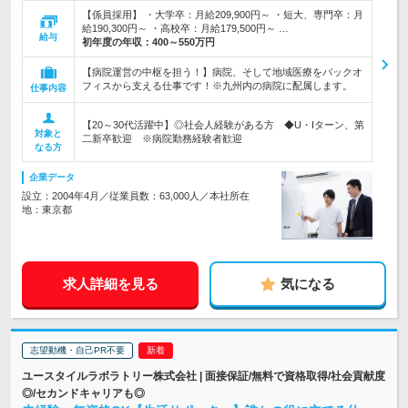
【係員採用】 ・大学卒：月給209,900円～ ・短大、専門卒：月
給190,300円～ ・高校卒：月給179,500円～ …
給与
初年度の年収：
400～550万円
【病院運営の中枢を担う！】病院、そして地域医療をバックオ
フィスから支える仕事です！※九州内の病院に配属します。
仕事内容
【20～30代活躍中】◎社会人経験がある方 ◆U・Iターン、第
対象と
二新卒歓迎 ※病院勤務経験者歓迎
なる方
企業データ
設立：2004年4月／従業員数：63,000人／本社所在
地：東京都
求人詳細を見る
気になる
志望動機・自己PR不要
ユースタイルラボラトリー株式会社 | 面接保証/無料で資格取得/社会貢献度
◎/セカンドキャリアも◎