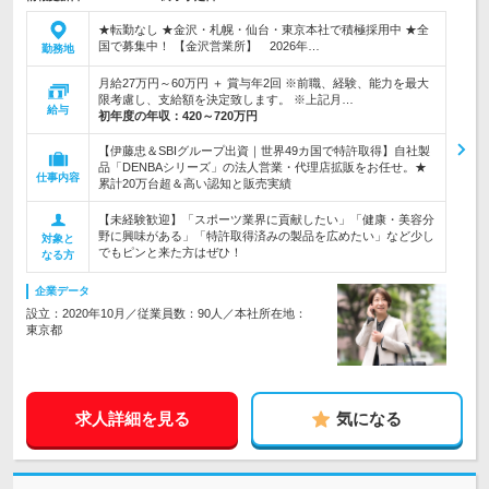
★転勤なし ★金沢・札幌・仙台・東京本社で積極採用中 ★全
国で募集中！ 【金沢営業所】 2026年…
勤務地
月給27万円～60万円 ＋ 賞与年2回 ※前職、経験、能力を最大
限考慮し、支給額を決定致します。 ※上記月…
給与
初年度の年収：
420～720万円
【伊藤忠＆SBIグループ出資｜世界49カ国で特許取得】自社製
品「DENBAシリーズ」の法人営業・代理店拡販をお任せ。★
仕事内容
累計20万台超＆高い認知と販売実績
【未経験歓迎】「スポーツ業界に貢献したい」「健康・美容分
野に興味がある」「特許取得済みの製品を広めたい」など少し
対象と
でもピンと来た方はぜひ！
なる方
企業データ
設立：2020年10月／従業員数：90人／本社所在地：
東京都
求人詳細を見る
気になる