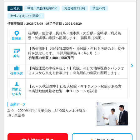
正社員
職種・業種未経験OK
完全週休2日制
学歴不問
女性のおしごと掲載中
情報更新日：2026/07/09 終了予定日：2026/08/20
福岡県・佐賀県・長崎県・熊本県・大分県・宮崎県・鹿児島
県・沖縄県の病院へ配属します。 福岡県（福岡…
勤務地
【係長採用】 月給249,200円～ ※経験・年齢を考慮の上、初任
給を決定します。 ※試用期間あり：6ヶ月（…
給与
初年度の年収：
400～550万円
【病院運営の中枢を担う！】病院、そして地域医療をバックオ
フィスから支える仕事です！※九州内の病院に配属します。
仕事内容
【20～30代活躍中】社会人経験・マネジメント経験がある方
対象と
※病院勤務経験者歓迎 ◆U・Iターンも歓迎
なる方
企業データ
設立：2004年4月／従業員数：64,000人／本社所在
地：東京都