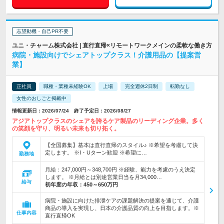
志望動機・自己PR不要
ユニ・チャーム株式会社 | 直行直帰×リモートワークメインの柔軟な働き方
病院・施設向けでシェアトップクラス！介護用品の【提案営
業】
正社員
職種・業種未経験OK
上場
完全週休2日制
転勤なし
女性のおしごと掲載中
情報更新日：2026/07/24 終了予定日：2026/08/27
アジアトップクラスのシェアを誇るケア製品のリーディング企業。多く
の笑顔を守り、明るい未来も切り拓く。
【全国募集】基本は直行直帰のスタイル♪ ※希望を考慮して決
定します。 ※I・Uターン歓迎 ※希望に…
勤務地
月給：247,000円～348,700円 ※経験、能力を考慮のうえ決定
します。 ※月給とは別途営業日当を月34,000…
給与
初年度の年収：
450～650万円
病院・施設に向けた排泄ケアの課題解決の提案を通じて、介護
商品の導入を実現し、日本の介護品質の向上を目指します。※
仕事内容
直行直帰OK