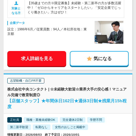
【35歳までの方※限定募集】未経験・第二新卒の方が多数活躍
中！「ゼロからキャリアをスタートしたい」「安定企業でじっ
対象と
くり働きたい」方はぜひ！
なる方
企業データ
設立：1986年6月／従業員数：94人／本社所在地：東
京都
求人詳細を見る
気になる
志望動機・自己PR不要
株式会社中央コンタクト | ☆未経験大歓迎☆業界大手の安心感！マニュア
ル完備で教育制度◎
【店舗スタッフ】★年間休日162日★週休3日制★残業月15h程
度
正社員
職種・業種未経験OK
完全週休2日制
学歴不問
第二新卒歓迎
転勤なし
女性のおしごと掲載中
情報更新日：2026/08/03 終了予定日：2026/10/01