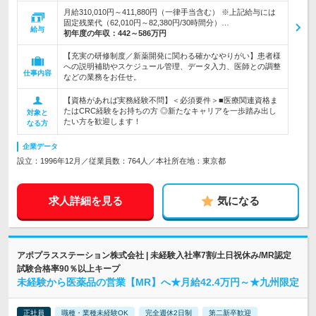
月給310,010円～411,880円（一律手当含む） ※上記給与には
固定残業代（62,010円～82,380円/30時間分）…
給与
初年度の年収：
442～586万円
【充実の研修制度／新薬開発に関わる確かなやりがい】患者様
への説明補助やスケジュール管理、データ入力、医師との調整
仕事内容
などの業務をお任せ。
【資格があれば実務経験不問】＜必須要件＞■医療関連資格ま
たはCRC経験をお持ちの方 ◎新たなキャリアを一歩踏み出し
対象と
たい方を歓迎します！
なる方
企業データ
設立：1996年12月／従業員数：764人／本社所在地：東京都
求人詳細を見る
気になる
アポプラスステーション株式会社 | 未経験入社率7割/土日祝休み/MR認定
試験合格率90％以上キープ
未経験から医薬品の営業【MR】へ★月給42.4万円～★九州限定
正社員
職種・業種未経験OK
完全週休2日制
第二新卒歓迎