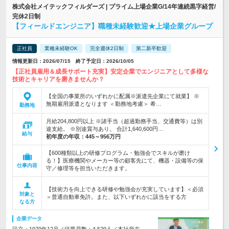
株式会社メイテックフィルダーズ | プライム上場企業G/14年連続黒字経営/
完休2日制
【フィールドエンジニア】職種未経験歓迎★上場企業グループ
正社員
業種未経験OK
完全週休2日制
第二新卒歓迎
情報更新日：2026/07/15 終了予定日：2026/10/05
【正社員雇用＆成長サポート充実】安定企業でエンジニアとして多様な
技術とキャリアを磨きませんか？
【全国の事業所のいずれかに配属※派遣先企業にて就業】 ※
無期雇用派遣となります ＜勤務地考慮＞ 希…
勤務地
月給204,800円以上 ※諸手当（超過勤務手当、交通費等）は別
途支給。 ※別途賞与あり。 合計1,640,600円…
給与
初年度の年収：
445～956万円
【600種類以上の研修プログラム・勉強会でスキルが磨け
る！】医療機関やメーカー等の顧客先にて、機器・設備等の保
仕事内容
守／修理等を担当いただきます。
【技術力を向上できる研修や勉強会が充実しています】＜必須
対象と
＞普通自動車免許。また、以下いずれかに該当をする方
なる方
企業データ