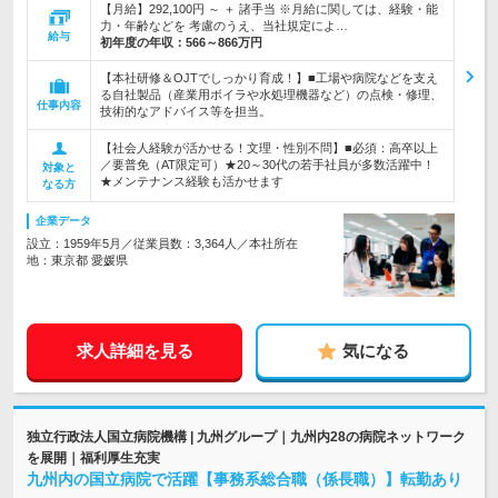
【月給】292,100円 ～ ＋ 諸手当 ※月給に関しては、経験・能
力・年齢などを 考慮のうえ、当社規定によ…
給与
初年度の年収：
566～866万円
【本社研修＆OJTでしっかり育成！】■工場や病院などを支え
る自社製品（産業用ボイラや水処理機器など）の点検・修理、
仕事内容
技術的なアドバイス等を担当。
【社会人経験が活かせる！文理・性別不問】■必須：高卒以上
／要普免（AT限定可）★20～30代の若手社員が多数活躍中！
対象と
★メンテナンス経験も活かせます
なる方
企業データ
設立：1959年5月／従業員数：3,364人／本社所在
地：東京都 愛媛県
求人詳細を見る
気になる
独立行政法人国立病院機構 | 九州グループ｜九州内28の病院ネットワーク
を展開｜福利厚生充実
九州内の国立病院で活躍【事務系総合職（係長職）】転勤あり