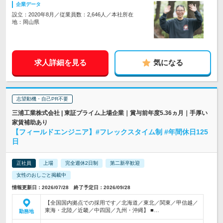
企業データ
設立：2020年8月／従業員数：2,646人／本社所在
地：岡山県
求人詳細を見る
気になる
志望動機・自己PR不要
三浦工業株式会社 | 東証プライム上場企業｜賞与前年度5.36ヵ月｜手厚い
家賃補助あり
【フィールドエンジニア】#フレックスタイム制 #年間休日125
日
正社員
上場
完全週休2日制
第二新卒歓迎
女性のおしごと掲載中
情報更新日：2026/07/28 終了予定日：2026/09/28
【全国国内拠点での採用です／北海道／東北／関東／甲信越／
東海・北陸／近畿／中四国／九州・沖縄】 ■…
勤務地