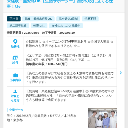
未経験・無資格OK【生活サポーター】誰かの役に立てる仕
事！/Je
正社員
職種・業種未経験OK
完全週休2日制
学歴不問
第二新卒歓迎
転勤なし
女性のおしごと掲載中
情報更新日：2026/08/07 終了予定日：2026/09/10
☆転勤無し ☆オープニングSTAFF募集あり ☆全国で大募集 ☆
日勤のみも選択できるエリアあり ☆…
勤務地
《エリア1》 月給33.3万～45.1万円＋賞与2回 《エリア2》 月
給32.4万～45.1万円＋賞与2回 《エリア3》 …
給与
初年度の年収：
400～540万円
【あなたの働きがけで社会を支える★無料で資格取得も可能で
す】重度の障害がある方やご高齢者の方を訪問し生活のサポー
仕事内容
トを行います。
【無資格・未経験歓迎/40~50代も活躍中】◎60歳未満の方※◎
約8割は未経験入社！「自分の学歴や職歴に自信がない」とい
対象と
う方も研修等で成長できます！
なる方
企業データ
設立：2012年2月／従業員数：5,677人／本社所在
地：東京都