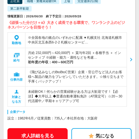
正社員
職種・業種未経験OK
上場
完全週休2日制
第二新卒歓迎
情報更新日：2026/06/30 終了予定日：2026/09/28
《頑張った分だけ＋α》大きく成長できる環境で、ワンランク上のビジ
ネスパーソンを目指そう！
※全国各地の拠点のいずれかに配属 ▼札幌支社 北海道札幌市
中央区北五条西6-2-2 札幌センタービ…
勤務地
月給 232,000円～420,000円 ＋ 賞与年2回 ＋各種手当 ＋ イン
センティブ ※経験・能力・適性などを考慮…
給与
初年度の年収：
400～600万円
《飛び込みなしのBtoBtoC営業》企業・官公庁など法人のお客
様へ製品の魅力をプレゼンしていただきます。☆独り立ちまで
仕事内容
手厚くバックアップ！
未経験OK！何らかの営業経験がある方は大歓迎です！【必
須】◆大卒以上 ◆普通自動車運転免許（AT限定可）☆20～30
対象と
代活躍中／早期キャリアアップ可
なる方
企業データ
設立：1982年6月／従業員数：735人／本社所在地：大阪府
求人詳細を見る
気になる