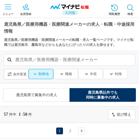
九州版
メニュー
会員登録
閲覧履歴
検索
鹿児島県／医療用機器・医療関連メーカーの求人・転職・中途採用
情報
鹿児島県／医療用機器・医療関連メーカーの転職・求人一覧ページです。マイナビ転
職では鹿児島市、霧島市などからもあなたにぴったりの求人を探せます。
鹿児島県／医療用機器・医療関連メーカー
勤務地
職種
年収
特徴
条件変更
鹿児島県
以外でも
鹿児島県
で募集中の求人
同時に募集中の求人
57
1
50
件中
-
件
並び替え
1
2