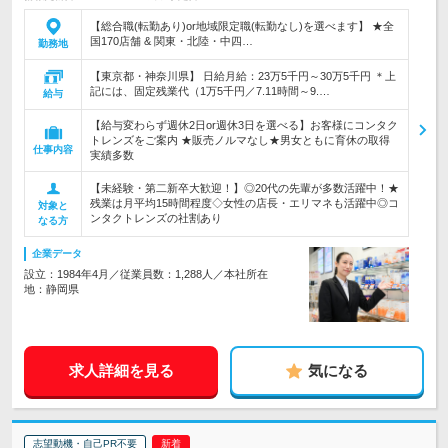
【総合職(転勤あり)or地域限定職(転勤なし)を選べます】 ★全
国170店舗 & 関東・北陸・中四…
勤務地
【東京都・神奈川県】 日給月給：23万5千円～30万5千円 ＊上
記には、固定残業代（1万5千円／7.11時間～9.…
給与
【給与変わらず週休2日or週休3日を選べる】お客様にコンタク
トレンズをご案内 ★販売ノルマなし★男女ともに育休の取得
仕事内容
実績多数
【未経験・第二新卒大歓迎！】◎20代の先輩が多数活躍中！★
残業は月平均15時間程度◇女性の店長・エリマネも活躍中◎コ
対象と
ンタクトレンズの社割あり
なる方
企業データ
設立：1984年4月／従業員数：1,288人／本社所在
地：静岡県
求人詳細を見る
気になる
志望動機・自己PR不要