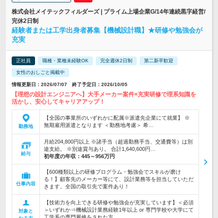
株式会社メイテックフィルダーズ | プライム上場企業G/14年連続黒字経営/
完休2日制
経験者または工学出身者募集【機械設計職】★研修や勉強会が
充実
正社員
職種・業種未経験OK
完全週休2日制
第二新卒歓迎
女性のおしごと掲載中
情報更新日：2026/07/07 終了予定日：2026/10/05
【理想の設計エンジニアへ】大手メーカー案件×充実研修で理系知識を
活かし、安心してキャリアアップ！
【全国の事業所のいずれかに配属※派遣先企業にて就業】 ※
無期雇用派遣となります ＜勤務地考慮＞ 希…
勤務地
月給204,800円以上 ※諸手当（超過勤務手当、交通費等）は別
途支給。 ※別途賞与あり。 合計1,640,600円…
給与
初年度の年収：
445～956万円
【600種類以上の研修プログラム・勉強会でスキルが磨け
る！】顧客先のメーカー等にて、設計業務等を担当していただ
仕事内容
きます。全国の取引先で案件あり！
【技術力を向上できる研修や勉強会が充実しています】＜必須
＞いずれか⇒機械設計業務経験1年以上 or 専門学校や大学にて
対象と
工学系の専門履修をされた方