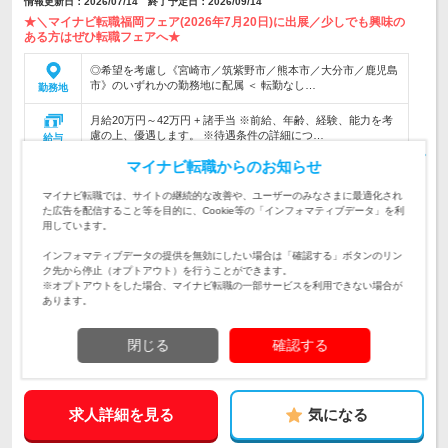
情報更新日：2026/07/14 終了予定日：2026/09/14
★＼マイナビ転職福岡フェア(2026年7月20日)に出展／少しでも興味の
ある方はぜひ転職フェアへ★
◎希望を考慮し《宮崎市／筑紫野市／熊本市／大分市／鹿児島
市》のいずれかの勤務地に配属 ＜ 転勤なし…
勤務地
月給20万円～42万円 + 諸手当 ※前給、年齢、経験、能力を考
慮の上、優遇します。 ※待遇条件の詳細につ…
給与
マイナビ転職からのお知らせ
＜医療・ITの知識がなくても活躍できます＞医療機関で使われ
るシステム（電子カルテなど)の導入・機器の導入支援、問合
仕事内容
マイナビ転職では、サイトの継続的な改善や、ユーザーのみなさまに最適化され
せ・不具合対応
た広告を配信すること等を目的に、Cookie等の「インフォマティブデータ」を利
用しています。
【 経験・文理不問 】◆大切なのは⇒「やってみたい！」とい
う意欲だけ！◆「業界に興味がある」⇒応募大歓迎 ◆20代ス
対象と
インフォマティブデータの提供を無効にしたい場合は「確認する」ボタンのリン
タッフ活躍中 ◎要普免（AT可）
なる方
ク先から停止（オプトアウト）を行うことができます。
※オプトアウトをした場合、マイナビ転職の一部サービスを利用できない場合が
企業データ
あります。
設立：1991年2月／従業員数：85人／本社所在地：宮
崎県
閉じる
確認する
求人詳細を見る
気になる