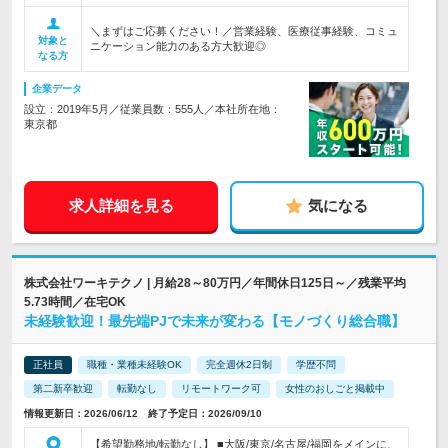
＼まずはご応募ください！／営業経験、医療従事経験、コミュ
対象と
ニケーション能力のある方大歓迎◎
なる方
企業データ
設立：2019年5月／従業員数：555人／本社所在地：
東京都
求人詳細を見る
気になる
株式会社ワーキテクノ | 月給28～80万円／年間休日125日～／残業平均
5.73時間／在宅OK
未経験歓迎！最先端PJで未来が変わる【モノづくり総合職】
正社員
職種・業種未経験OK
完全週休2日制
学歴不問
第二新卒歓迎
転勤なし
リモートワーク可
女性のおしごと掲載中
情報更新日：2026/06/12 終了予定日：2026/09/10
【希望勤務地/転勤なし】 ■大阪/東京/名古屋/福岡をメインに、