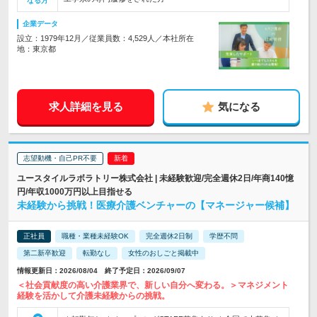
なる方
企業データ
設立：1979年12月／従業員数：4,529人／本社所在
地：東京都
求人詳細を見る
気になる
志望動機・自己PR不要
ユースタイルラボラトリー株式会社 | 未経験歓迎/完全週休2日/年商140憶
円/年収1000万円以上目指せる
未経験から挑戦！医療介護ベンチャーの【マネージャー候補】
正社員
職種・業種未経験OK
完全週休2日制
学歴不問
第二新卒歓迎
転勤なし
女性のおしごと掲載中
情報更新日：2026/08/04 終了予定日：2026/09/07
＜社会貢献度の高い介護業界で、新しい自分へ変わる。＞マネジメント
経験を活かして介護未経験からの挑戦。