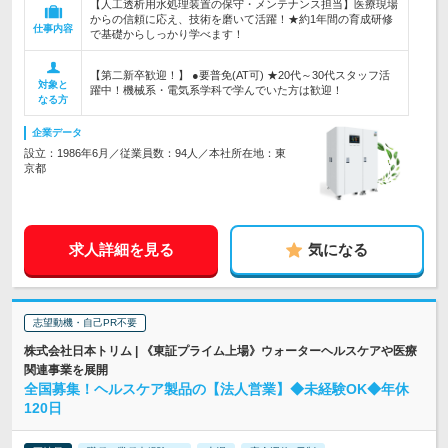
【人工透析用水処理装置の保守・メンテナンス担当】医療現場
からの信頼に応え、技術を磨いて活躍！★約1年間の育成研修
仕事内容
で基礎からしっかり学べます！
【第二新卒歓迎！】 ●要普免(AT可) ★20代～30代スタッフ活
対象と
躍中！機械系・電気系学科で学んでいた方は歓迎！
なる方
企業データ
設立：1986年6月／従業員数：94人／本社所在地：東
京都
求人詳細を見る
気になる
志望動機・自己PR不要
株式会社日本トリム | 《東証プライム上場》ウォーターヘルスケアや医療
関連事業を展開
全国募集！ヘルスケア製品の【法人営業】◆未経験OK◆年休
120日