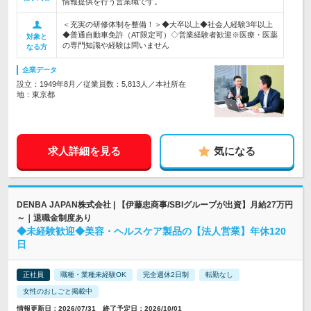
情報提供を行う営業職です。
＜充実の研修体制を整備！＞◆大卒以上◆社会人経験3年以上
◆普通自動車免許（AT限定可）◇営業経験者歓迎※医療・医薬
対象と
の専門知識や経験は問いません
なる方
企業データ
設立：1949年8月／従業員数：5,813人／本社所在
地：東京都
求人詳細を見る
気になる
DENBA JAPAN株式会社 | 【伊藤忠商事/SBIグループが出資】月給27万円
～｜退職金制度あり
◆未経験歓迎◆美容・ヘルスケア製品の【法人営業】年休120
日
正社員
職種・業種未経験OK
完全週休2日制
転勤なし
女性のおしごと掲載中
情報更新日：2026/07/31 終了予定日：2026/10/01