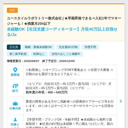
ユースタイルラボラトリー株式会社 | ★早期昇格できる⇒入社1年でマネー
ジャーも！★残業月20h以下
未経験OK【生活支援コーディネーター】月収40万以上目指せ
る/Je
正社員
職種・業種未経験OK
完全週休2日制
学歴不問
第二新卒歓迎
転勤なし
女性のおしごと掲載中
情報更新日：2026/08/07 終了予定日：2026/10/05
☆転勤無し ☆オープニングSTAFF募集あり ☆全国で大募集 ☆
日勤のみも選択できるエリアあり ☆…
勤務地
《エリア1》 月給33.3万～45.1万円＋賞与2回 《エリア2》 月
給32.4万～45.1万円＋賞与2回 《エリア3》 …
給与
初年度の年収：
400～540万円
重度の障害がある方やご高齢者への医療的ケアサービス等を行
います。ゆくゆくはサービスリーダーやマネージャーを目指せ
仕事内容
ます。
【学歴不問・ブランクOK・年齢不問】★未経験から無料で資
格取得！ ★社員の約7割は未経験！手に職をつけたい方、親の
対象と