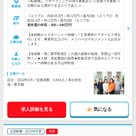
☆転勤無し ☆オープニングSTAFF募集あり ☆全国で大募集 ☆
日勤のみも選択できるエリアあり ☆…
勤務地
《エリア1》 月給33.3万～45.1万円＋賞与2回 《エリア2》 月
給32.4万～45.1万円＋賞与2回 《エリア3》 …
給与
初年度の年収：
400～540万円
【未経験からマネージャー候補へ！】医療的ケアサービス等を
行います。事業所立上げや、メンバーのマネジメントもお任せ
仕事内容
します。
【未経験・第二新卒歓迎】＼介護の資格や知識、学歴は一切不
問！／★人柄・意欲重視の採用★飲食店等で店長やエリアマネ
対象と
ージャー経験のある方は尚歓迎
なる方
企業データ
設立：2012年2月／従業員数：5,641人／本社所在
地：東京都
求人詳細を見る
気になる
志望動機・自己PR不要