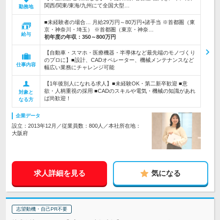
関西/関東/東海/九州にて全国大型…
勤務地
■未経験者の場合… 月給29万円～80万円+諸手当 ※首都圏（東
京・神奈川・埼玉） ※首都圏（東京・神奈…
給与
初年度の年収：
350～800万円
【自動車・スマホ・医療機器・半導体など最先端のモノづくり
のプロに】■設計、CADオペレーター、機械メンテナンスなど
仕事内容
幅広い業務にチャレンジ可能
【1年後別人になれる求人】■未経験OK・第二新卒歓迎 ■意
欲・人柄重視の採用 ■CADのスキルや電気・機械の知識があれ
対象と
ば尚歓迎！
なる方
企業データ
設立：2013年12月／従業員数：800人／本社所在地：
大阪府
求人詳細を見る
気になる
志望動機・自己PR不要