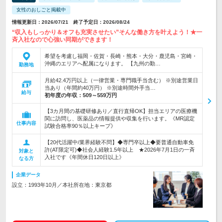
女性のおしごと掲載中
情報更新日：2026/07/21 終了予定日：2026/08/24
“収入もしっかり＆オフも充実させたい”そんな働き方を叶えよう！★一
斉入社なので心強い同期ができます！
希望を考慮し福岡・佐賀・長崎・熊本・大分・鹿児島・宮崎・
沖縄のエリアへ配属になります。 【九州の勤…
勤務地
月給42.4万円以上（一律営業・専門職手当含む） ※別途営業日
当あり（年間約40万円） ※別途時間外手当…
給与
初年度の年収：
509～559万円
【3カ月間の基礎研修あり／直行直帰OK】担当エリアの医療機
関に訪問し、医薬品の情報提供や収集を行います。《MR認定
仕事内容
試験合格率90％以上キープ》
【20代活躍中/業界経験不問】◆専門卒以上◆要普通自動車免
許(AT限定可)◆社会人経験1.5年以上 ★2026年7月1日の一斉
対象と
入社です《年間休日120日以上》
なる方
企業データ
設立：1993年10月／本社所在地：東京都