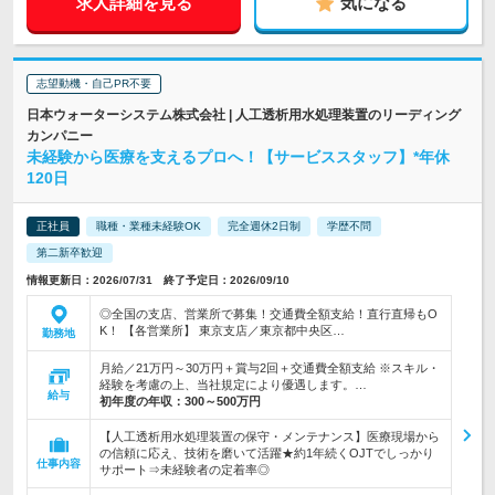
求人詳細を見る
気になる
志望動機・自己PR不要
日本ウォーターシステム株式会社 | 人工透析用水処理装置のリーディング
カンパニー
未経験から医療を支えるプロへ！【サービススタッフ】*年休
120日
正社員
職種・業種未経験OK
完全週休2日制
学歴不問
第二新卒歓迎
情報更新日：2026/07/31 終了予定日：2026/09/10
◎全国の支店、営業所で募集！交通費全額支給！直行直帰もO
K！ 【各営業所】 東京支店／東京都中央区…
勤務地
月給／21万円～30万円＋賞与2回＋交通費全額支給 ※スキル・
経験を考慮の上、当社規定により優遇します。…
給与
初年度の年収：
300～500万円
【人工透析用水処理装置の保守・メンテナンス】医療現場から
の信頼に応え、技術を磨いて活躍★約1年続くOJTでしっかり
仕事内容
サポート⇒未経験者の定着率◎