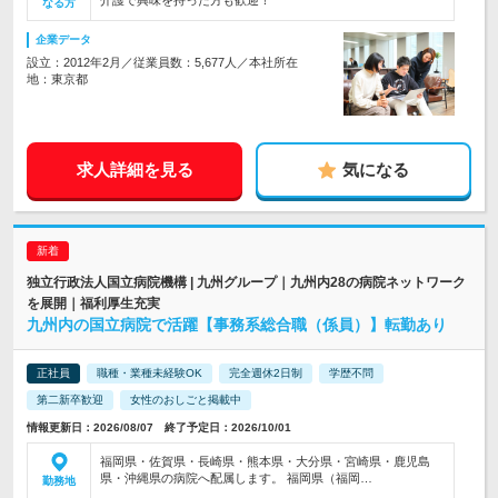
介護で興味を持った方も歓迎！
なる方
企業データ
設立：2012年2月／従業員数：5,677人／本社所在
地：東京都
求人詳細を見る
気になる
独立行政法人国立病院機構 | 九州グループ｜九州内28の病院ネットワーク
を展開｜福利厚生充実
九州内の国立病院で活躍【事務系総合職（係員）】転勤あり
正社員
職種・業種未経験OK
完全週休2日制
学歴不問
第二新卒歓迎
女性のおしごと掲載中
情報更新日：2026/08/07 終了予定日：2026/10/01
福岡県・佐賀県・長崎県・熊本県・大分県・宮崎県・鹿児島
県・沖縄県の病院へ配属します。 福岡県（福岡…
勤務地