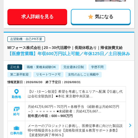
求人詳細を見る
気になる
志望動機・自己PR不要
MIフォース株式会社 | 20～30代活躍中｜長期休暇あり｜帰省旅費支給
【医療営業職】年収600万円以上可能／年休125日／土日祝休み
正社員
職種・業種未経験OK
完全週休2日制
学歴不問
第二新卒歓迎
リモートワーク可
女性のおしごと掲載中
情報更新日：2026/06/30 終了予定日：2026/08/31
【U・Iターン歓迎】希望を考慮して各エリアへ配属【引越し代
は会社全額負担】 ■本社 東京都中央区築…
勤務地
月給41万6,667円～70万円＋各種手当 《経験者は月給60万円
～》 ＝＝＝＝＝＝ ■未経験者：月給41万6,667…
給与
初年度の年収：
600～900万円
メーカーのプロジェクトに参画し、医療従事者に向けた製品説
明や情報提供をお任せ【資格取得支援＆教育サポート多数】
仕事内容
【派遣契約満了率96％】