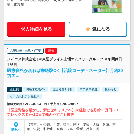
設立：1979年12月／従業員数：4,529人／本社所在
地：東京都
求人詳細を見る
気になる
志望動機・自己PR不要
ノイエス株式会社 | ＃東証プライム上場エムスリーグループ ＃年間休日
126日
医療資格があれば未経験OK【治験コーディネーター】月給30
万円～
正社員
職種未経験OK
完全週休2日制
第二新卒歓迎
転勤なし
女性のおしごと掲載中
情報更新日：2026/07/24 終了予定日：2026/09/07
【医療資格を活かし、新たなキャリアへ】未経験でも月給30万円～！
フレックス＆完休2日で働きやすさも抜群
【東京、神奈川、千葉、埼玉、静岡、愛知、大阪、兵庫、京
都、滋賀、和歌山、奈良、広島、愛媛、徳島、鹿…
勤務地