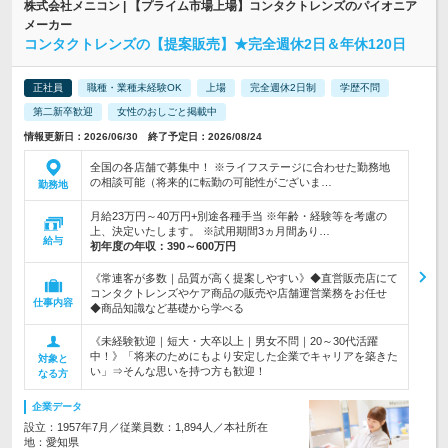
株式会社メニコン | 【プライム市場上場】コンタクトレンズのパイオニア
メーカー
コンタクトレンズの【提案販売】★完全週休2日＆年休120日
正社員
職種・業種未経験OK
上場
完全週休2日制
学歴不問
第二新卒歓迎
女性のおしごと掲載中
情報更新日：2026/06/30 終了予定日：2026/08/24
全国の各店舗で募集中！ ※ライフステージに合わせた勤務地
の相談可能（将来的に転勤の可能性がございま…
勤務地
月給23万円～40万円+別途各種手当 ※年齢・経験等を考慮の
上、決定いたします。 ※試用期間3ヵ月間あり…
給与
初年度の年収：
390～600万円
《常連客が多数｜品質が高く提案しやすい》◆直営販売店にて
コンタクトレンズやケア商品の販売や店舗運営業務をお任せ
仕事内容
◆商品知識など基礎から学べる
《未経験歓迎｜短大・大卒以上｜男女不問｜20～30代活躍
中！》「将来のためにもより安定した企業でキャリアを築きた
対象と
い」⇒そんな思いを持つ方も歓迎！
なる方
企業データ
設立：1957年7月／従業員数：1,894人／本社所在
地：愛知県