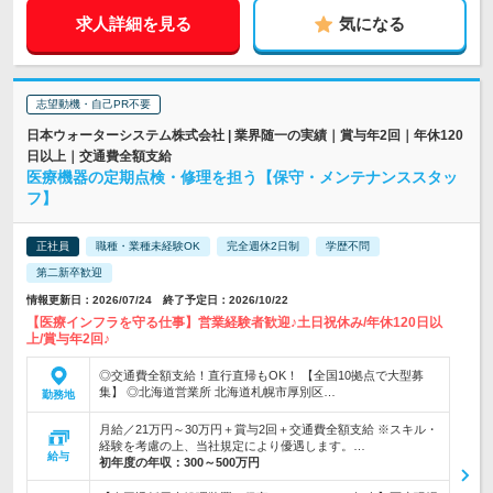
求人詳細を見る
気になる
志望動機・自己PR不要
日本ウォーターシステム株式会社 | 業界随一の実績｜賞与年2回｜年休120
日以上｜交通費全額支給
医療機器の定期点検・修理を担う【保守・メンテナンススタッ
フ】
正社員
職種・業種未経験OK
完全週休2日制
学歴不問
第二新卒歓迎
情報更新日：2026/07/24 終了予定日：2026/10/22
【医療インフラを守る仕事】営業経験者歓迎♪土日祝休み/年休120日以
上/賞与年2回♪
◎交通費全額支給！直行直帰もOK！ 【全国10拠点で大型募
集】 ◎北海道営業所 北海道札幌市厚別区…
勤務地
月給／21万円～30万円＋賞与2回＋交通費全額支給 ※スキル・
経験を考慮の上、当社規定により優遇します。…
給与
初年度の年収：
300～500万円