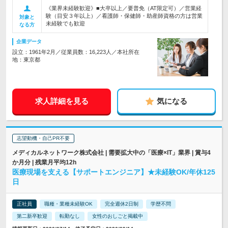
《業界未経験歓迎》■大卒以上／要普免（AT限定可）／営業経
験（目安３年以上）／看護師・保健師・助産師資格の方は営業
対象と
未経験でも歓迎
なる方
企業データ
設立：1961年2月／従業員数：16,223人／本社所在
地：東京都
求人詳細を見る
気になる
志望動機・自己PR不要
メディカルネットワーク株式会社 | 需要拡大中の「医療×IT」業界 | 賞与4
か月分 | 残業月平均12h
医療現場を支える【サポートエンジニア】★未経験OK/年休125
日
正社員
職種・業種未経験OK
完全週休2日制
学歴不問
第二新卒歓迎
転勤なし
女性のおしごと掲載中