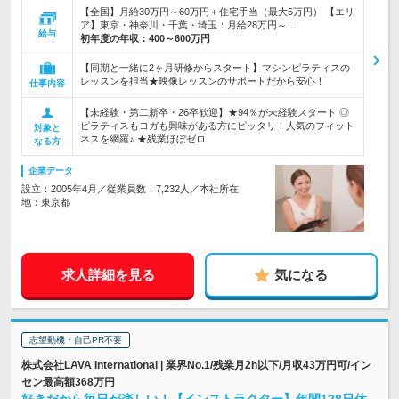
【全国】月給30万円～60万円＋住宅手当（最大5万円） 【エリ
ア】東京・神奈川・千葉・埼玉：月給28万円～…
給与
初年度の年収：
400～600万円
【同期と一緒に2ヶ月研修からスタート】マシンピラティスの
レッスンを担当★映像レッスンのサポートだから安心！
仕事内容
【未経験・第二新卒・26卒歓迎】★94％が未経験スタート ◎
ピラティスもヨガも興味がある方にピッタリ！人気のフィット
対象と
ネスを網羅♪ ★残業ほぼゼロ
なる方
企業データ
設立：2005年4月／従業員数：7,232人／本社所在
地：東京都
求人詳細を見る
気になる
志望動機・自己PR不要
株式会社LAVA International | 業界No.1/残業月2h以下/月収43万円可/イン
セン最高額368万円