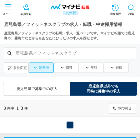
九州版
メニュー
会員登録
閲覧履歴
検索
鹿児島県／フィットネスクラブの求人・転職・中途採用情報
鹿児島県／フィットネスクラブの転職・求人一覧ページです。マイナビ転職では鹿児
島市、霧島市などからもあなたにぴったりの求人を探せます。
鹿児島県／フィットネスクラブ
勤務地
職種
年収
特徴
条件変更
鹿児島県
以外でも
鹿児島県
で募集中の求人
同時に募集中の求人
3
1
3
件中
-
件
並び替え
1