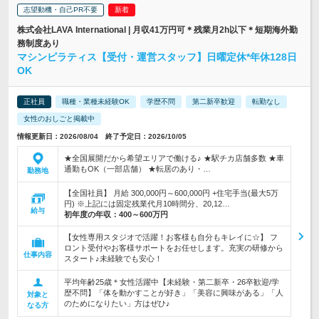
志望動機・自己PR不要
株式会社LAVA International | 月収41万円可＊残業月2h以下＊短期海外勤
務制度あり
マシンピラティス【受付・運営スタッフ】日曜定休*年休128日
OK
正社員
職種・業種未経験OK
学歴不問
第二新卒歓迎
転勤なし
女性のおしごと掲載中
情報更新日：2026/08/04 終了予定日：2026/10/05
★全国展開だから希望エリアで働ける♪ ★駅チカ店舗多数 ★車
通勤もOK（一部店舗） ★転居のあり・…
勤務地
【全国社員】 月給 300,000円～600,000円 +住宅手当(最大5万
円) ※上記には固定残業代月10時間分、20,12…
給与
初年度の年収：
400～600万円
【女性専用スタジオで活躍！お客様も自分もキレイに☆】 フ
ロント受付やお客様サポートをお任せします。充実の研修から
仕事内容
スタート♪未経験でも安心！
平均年齢25歳＊女性活躍中【未経験・第二新卒・26卒歓迎/学
歴不問】「体を動かすことが好き」「美容に興味がある」「人
対象と
のためになりたい」方はぜひ♪
なる方