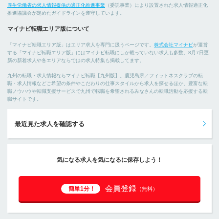
厚生労働省の求人情報提供の適正化推進事業
（委託事業）により設置された求人情報適正化
推進協議会が定めたガイドラインを遵守しています。
マイナビ転職エリア版について
「マイナビ転職エリア版」はエリア求人を専門に扱うページです。
株式会社マイナビ
が運営
する「マイナビ転職エリア版」にはマイナビ転職にしか載っていない求人も多数。8月7日更
新の新着求人や各エリアならではの求人特集も掲載してます。
九州の転職・求人情報ならマイナビ転職【九州版】。鹿児島県／フィットネスクラブの転
職・求人情報などご希望の条件やこだわりの仕事スタイルから求人を探せるほか、豊富な転
職ノウハウや転職支援サービスで九州で転職を希望されるみなさんの転職活動を応援する転
職サイトです。
最近見た求人を確認する
気になる求人を気になるに保存しよう！
会員登録
簡単1分！
（無料）