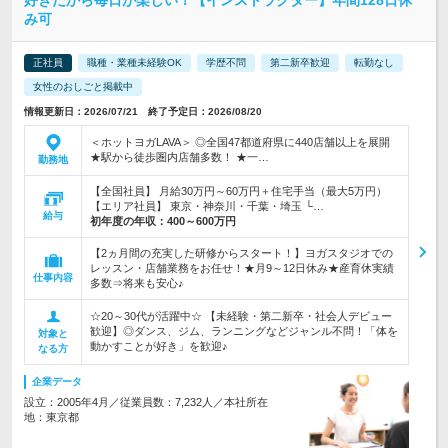
好きだから毎日が楽しい！【インストラクター】年間128日休
み可
正社員
職種・業種未経験OK
学歴不問
第二新卒歓迎
転勤なし
女性のおしごと掲載中
情報更新日：2026/07/21 終了予定日：2026/08/20
＜ホットヨガLAVA＞ ◎全国47都道府県に440店舗以上を展開
★駅から徒歩圏内店舗多数！ ★一…
勤務地
【全国社員】 月給30万円～60万円＋住宅手当（最大5万円）
【エリア社員】 東京・神奈川・千葉・埼玉 └…
給与
初年度の年収：
400～600万円
【2ヵ月間の充実した研修からスタート！】ヨガスタジオでの
レッスン・店舗業務をお任せ！★月9～12日休み★産育休実績
仕事内容
多数⇒将来も安心♪
☆20～30代が活躍中☆ 【未経験・第二新卒・社会人デビュー
歓迎】◎ダンス、ジム、ランニングなどジャンル不問！「体を
対象と
動かすことが好き」を歓迎♪
なる方
企業データ
設立：2005年4月／従業員数：7,232人／本社所在
地：東京都