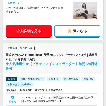
企業データ
設立：2005年4月／従業員数：7,232人／本社所在
地：東京都
求人詳細を見る
気になる
志望動機・自己PR不要
株式会社LAVA International | 業界No.1マシンピラティス×ヨガ｜残業月
2h以下☆月収例43万円
★人気沸騰中★【ピラティスインストラクター】年間128日休
み可
正社員
職種・業種未経験OK
学歴不問
第二新卒歓迎
転勤なし
女性のおしごと掲載中
情報更新日：2026/07/21 終了予定日：2026/08/20
＜LAVA／マシンピラティス併設店舗＞ ★全国90店舗以上を展
開 ★駅から徒歩圏内店舗多数！ ★一…
勤務地