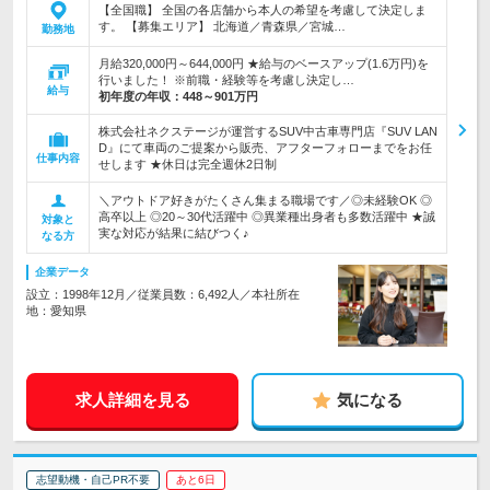
【全国職】 全国の各店舗から本人の希望を考慮して決定しま
す。 【募集エリア】 北海道／青森県／宮城…
勤務地
月給320,000円～644,000円 ★給与のベースアップ(1.6万円)を
行いました！ ※前職・経験等を考慮し決定し…
給与
初年度の年収：
448～901万円
株式会社ネクステージが運営するSUV中古車専門店『SUV LAN
D』にて車両のご提案から販売、アフターフォローまでをお任
仕事内容
せします ★休日は完全週休2日制
＼アウトドア好きがたくさん集まる職場です／◎未経験OK ◎
高卒以上 ◎20～30代活躍中 ◎異業種出身者も多数活躍中 ★誠
対象と
実な対応が結果に結びつく♪
なる方
企業データ
設立：1998年12月／従業員数：6,492人／本社所在
地：愛知県
求人詳細を見る
気になる
志望動機・自己PR不要
あと6日