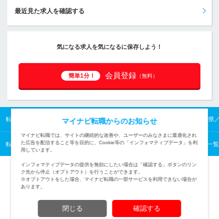
最近見た求人を確認する
気になる求人を気になるに保存しよう！
会員登録
簡単1分！
（無料）
転職TOP
九州の転職・求人情報TOP
沖縄県の転職・求人情報TOP
沖縄県
マイナビ転職からのお知らせ
マイナビ転職では、サイトの継続的な改善や、ユーザーのみなさまに最適化され
た広告を配信すること等を目的に、Cookie等の「インフォマティブデータ」を利
転職TOP
保育・教育・通訳から探す
保育・教育・通訳の転職・求人情報一覧
用しています。
インフォマティブデータの提供を無効にしたい場合は「確認する」ボタンのリン
ク先から停止（オプトアウト）を行うことができます。
※オプトアウトをした場合、マイナビ転職の一部サービスを利用できない場合が
あります。
TOPページへ
閉じる
確認する
(c) Mynavi Corporation