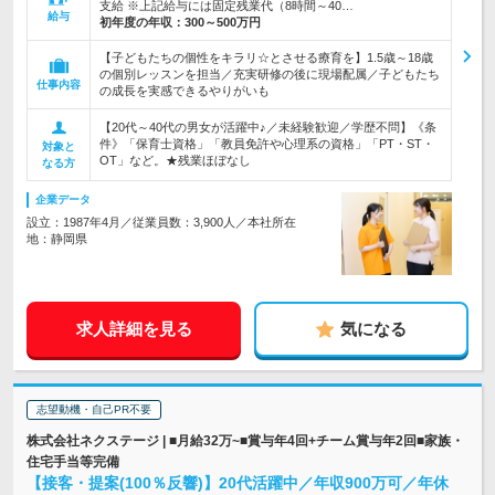
支給 ※上記給与には固定残業代（8時間～40…
給与
初年度の年収：
300～500万円
【子どもたちの個性をキラリ☆とさせる療育を】1.5歳～18歳
の個別レッスンを担当／充実研修の後に現場配属／子どもたち
仕事内容
の成長を実感できるやりがいも
【20代～40代の男女が活躍中♪／未経験歓迎／学歴不問】《条
件》「保育士資格」「教員免許や心理系の資格」「PT・ST・
対象と
OT」など。★残業ほぼなし
なる方
企業データ
設立：1987年4月／従業員数：3,900人／本社所在
地：静岡県
求人詳細を見る
気になる
志望動機・自己PR不要
株式会社ネクステージ | ■月給32万~■賞与年4回+チーム賞与年2回■家族・
住宅手当等完備
【接客・提案(100％反響)】20代活躍中／年収900万可／年休