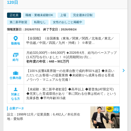
120日
正社員
職種・業種未経験OK
上場
完全週休2日制
第二新卒歓迎
転勤なし
女性のおしごと掲載中
情報更新日：2026/07/31 終了予定日：2026/08/24
【全国職】 《全国募集（東海／関東／関西／北海道／東北／
甲信越／中国／四国／九州・沖縄）》 ※希望…
勤務地
月給320,000円～644,000円 ★2026年4月、給与のベースアップ
(1.6万円)を行いました！ ※試用期間3か月(…
給与
初年度の年収：
448～901万円
【100％反響&業界随一の在庫台数で成約率50％超】◆来店い
ただいたお客様への提案業務 ◆未経験から成果を残せる育成
仕事内容
ノウハウ・マニュアルを完備！
【未経験・第二新卒者歓迎】◆高卒以上 ◆要普免(AT限定可)
◆充実した育成環境があり「車に関わる仕事は初めて」という
対象と
先輩多数 ◆平均年齢30.5歳
なる方
企業データ
設立：1998年12月／従業員数：6,492人／本社所在
地：愛知県