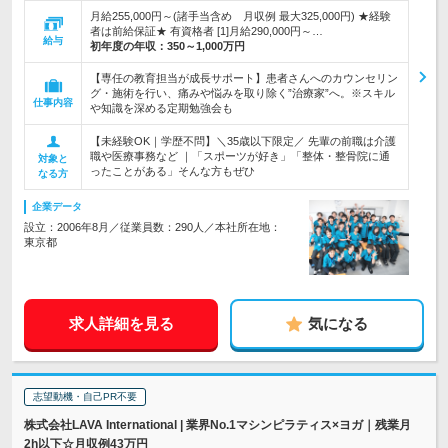
月給255,000円～(諸手当含め 月収例 最大325,000円) ★経験
者は前給保証★ 有資格者 [1]月給290,000円～…
給与
初年度の年収：
350～1,000万円
【専任の教育担当が成長サポート】患者さんへのカウンセリン
グ・施術を行い、痛みや悩みを取り除く”治療家”へ。※スキル
仕事内容
や知識を深める定期勉強会も
【未経験OK｜学歴不問】＼35歳以下限定／ 先輩の前職は介護
職や医療事務など ｜「スポーツが好き」「整体・整骨院に通
対象と
ったことがある」そんな方もぜひ
なる方
企業データ
設立：2006年8月／従業員数：290人／本社所在地：
東京都
求人詳細を見る
気になる
志望動機・自己PR不要
株式会社LAVA International | 業界No.1マシンピラティス×ヨガ｜残業月
2h以下☆月収例43万円