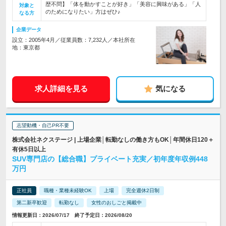
歴不問】「体を動かすことが好き」「美容に興味がある」「人
対象と
のためになりたい」方はぜひ♪
なる方
企業データ
設立：2005年4月／従業員数：7,232人／本社所在
地：東京都
求人詳細を見る
気になる
志望動機・自己PR不要
株式会社ネクステージ | 上場企業│転勤なしの働き方もOK│年間休日120＋
有休5日以上
SUV専門店の【総合職】プライベート充実／初年度年収例448
万円
正社員
職種・業種未経験OK
上場
完全週休2日制
第二新卒歓迎
転勤なし
女性のおしごと掲載中
情報更新日：2026/07/17 終了予定日：2026/08/20