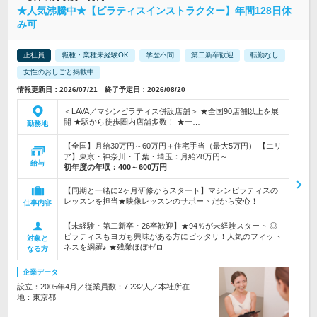
★人気沸騰中★【ピラティスインストラクター】年間128日休
み可
正社員
職種・業種未経験OK
学歴不問
第二新卒歓迎
転勤なし
女性のおしごと掲載中
情報更新日：2026/07/21 終了予定日：2026/08/20
＜LAVA／マシンピラティス併設店舗＞ ★全国90店舗以上を展
開 ★駅から徒歩圏内店舗多数！ ★一…
勤務地
【全国】月給30万円～60万円＋住宅手当（最大5万円） 【エリ
ア】東京・神奈川・千葉・埼玉：月給28万円～…
給与
初年度の年収：
400～600万円
【同期と一緒に2ヶ月研修からスタート】マシンピラティスの
レッスンを担当★映像レッスンのサポートだから安心！
仕事内容
【未経験・第二新卒・26卒歓迎】★94％が未経験スタート ◎
ピラティスもヨガも興味がある方にピッタリ！人気のフィット
対象と
ネスを網羅♪ ★残業ほぼゼロ
なる方
企業データ
設立：2005年4月／従業員数：7,232人／本社所在
地：東京都