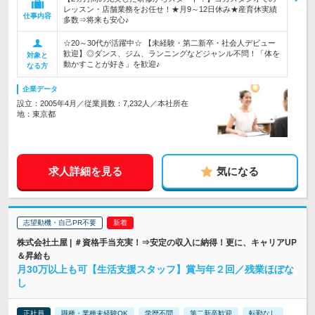
レッスン・店舗業務をお任せ！★月9～12日休み★産育休実績
仕事内容
多数⇒将来も安心♪
☆20～30代が活躍中☆ 【未経験・第二新卒・社会人デビュー
歓迎】◎ダンス、ジム、ランニングなどジャンル不問！「体を
対象と
動かすことが好き」を歓迎♪
なる方
企業データ
設立：2005年4月／従業員数：7,232人／本社所在
地：東京都
求人詳細を見る
気になる
志望動機・自己PR不要
株式会社土屋 | ＃資格手当充実！⇒安定の収入に納得！更に、キャリアUP
＆昇給も
月30万以上も可【生活支援スタッフ】賞与年２回／残業ほぼな
し
正社員
職種・業種未経験OK
学歴不問
第二新卒歓迎
転勤なし