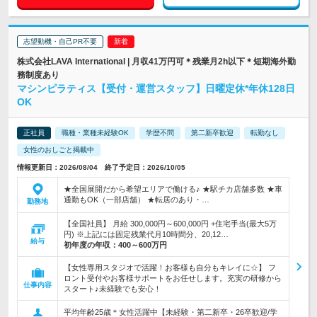
志望動機・自己PR不要
株式会社LAVA International | 月収41万円可＊残業月2h以下＊短期海外勤
務制度あり
マシンピラティス【受付・運営スタッフ】日曜定休*年休128日
OK
正社員
職種・業種未経験OK
学歴不問
第二新卒歓迎
転勤なし
女性のおしごと掲載中
情報更新日：2026/08/04 終了予定日：2026/10/05
★全国展開だから希望エリアで働ける♪ ★駅チカ店舗多数 ★車
通勤もOK（一部店舗） ★転居のあり・…
勤務地
【全国社員】 月給 300,000円～600,000円 +住宅手当(最大5万
円) ※上記には固定残業代月10時間分、20,12…
給与
初年度の年収：
400～600万円
【女性専用スタジオで活躍！お客様も自分もキレイに☆】 フ
ロント受付やお客様サポートをお任せします。充実の研修から
仕事内容
スタート♪未経験でも安心！
平均年齢25歳＊女性活躍中【未経験・第二新卒・26卒歓迎/学