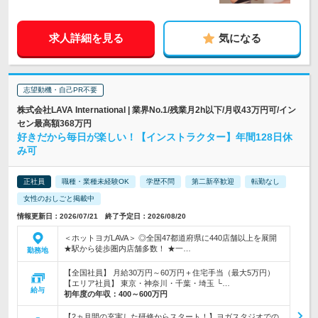
求人詳細を見る
気になる
志望動機・自己PR不要
株式会社LAVA International | 業界No.1/残業月2h以下/月収43万円可/イン
セン最高額368万円
好きだから毎日が楽しい！【インストラクター】年間128日休
み可
正社員
職種・業種未経験OK
学歴不問
第二新卒歓迎
転勤なし
女性のおしごと掲載中
情報更新日：2026/07/21 終了予定日：2026/08/20
＜ホットヨガLAVA＞ ◎全国47都道府県に440店舗以上を展開
★駅から徒歩圏内店舗多数！ ★一…
勤務地
【全国社員】 月給30万円～60万円＋住宅手当（最大5万円）
【エリア社員】 東京・神奈川・千葉・埼玉 └…
給与
初年度の年収：
400～600万円
【2ヵ月間の充実した研修からスタート！】ヨガスタジオでの