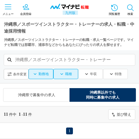
九州版
メニュー
会員登録
閲覧履歴
検索
沖縄県／スポーツインストラクター・トレーナーの求人・転職・中
途採用情報
沖縄県／スポーツインストラクター・トレーナーの転職・求人一覧ページです。マイ
ナビ転職では那覇市、浦添市などからもあなたにぴったりの求人を探せます。
沖縄県／スポーツインストラクター・トレーナー
勤務地
職種
年収
特徴
条件変更
沖縄県
以外でも
沖縄県
で募集中の求人
同時に募集中の求人
11
1
11
件中
-
件
並び替え
1