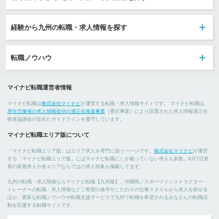
経験から九州の転職・求人情報を探す
転職ノウハウ
マイナビ転職運営者情報
マイナビ転職は
株式会社マイナビ
が運営する転職・求人情報サイトです。 マイナビ転職は、
厚生労働省の求人情報提供の適正化推進事業
（委託事業）により設置された求人情報適正化
推進協議会が定めたガイドラインを遵守しています。
マイナビ転職エリア版について
「マイナビ転職エリア版」はエリア求人を専門に扱うページです。
株式会社マイナビ
が運営
する「マイナビ転職エリア版」にはマイナビ転職にしか載っていない求人も多数。8月7日更
新の新着求人や各エリアならではの求人特集も掲載してます。
九州の転職・求人情報ならマイナビ転職【九州版】。沖縄県／スポーツインストラクター・
トレーナーの転職・求人情報などご希望の条件やこだわりの仕事スタイルから求人を探せる
ほか、豊富な転職ノウハウや転職支援サービスで九州で転職を希望されるみなさんの転職活
動を応援する転職サイトです。