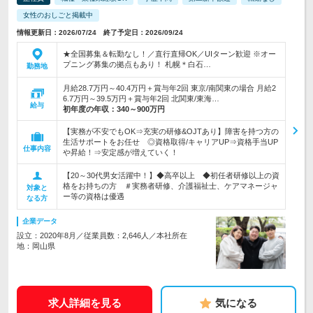
女性のおしごと掲載中
情報更新日：2026/07/24 終了予定日：2026/09/24
★全国募集＆転勤なし！／直行直帰OK／UIターン歓迎 ※オー
プニング募集の拠点もあり！ 札幌＊白石…
勤務地
月給28.7万円～40.4万円＋賞与年2回 東京/南関東の場合 月給2
6.7万円～39.5万円＋賞与年2回 北関東/東海…
給与
初年度の年収：
340～900万円
【実務が不安でもOK⇒充実の研修&OJTあり】障害を持つ方の
生活サポートをお任せ ◎資格取得/キャリアUP⇒資格手当UP
仕事内容
や昇給！⇒安定感が増えていく！
【20～30代男女活躍中！】◆高卒以上 ◆初任者研修以上の資
格をお持ちの方 ＃実務者研修、介護福祉士、ケアマネージャ
対象と
ー等の資格は優遇
なる方
企業データ
設立：2020年8月／従業員数：2,646人／本社所在
地：岡山県
求人詳細を見る
気になる