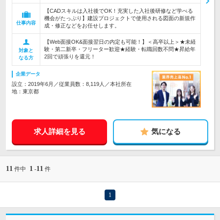
【CADスキルは入社後でOK！充実した入社後研修など学べる
機会がたっぷり】建設プロジェクトで使用される図面の新規作
仕事内容
成・修正などをお任せします。
【Web面接OK&面接翌日の内定も可能！】＜高卒以上＞★未経
験・第二新卒・フリーター歓迎★経験・転職回数不問★昇給年
対象と
2回で頑張りを還元！
なる方
企業データ
設立：2019年6月／従業員数：8,119人／本社所在
地：東京都
求人詳細を見る
気になる
11
1
11
件中
-
件
1