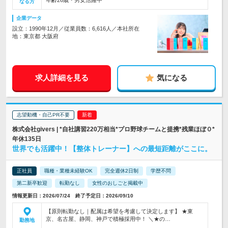
年齢26歳・男女活躍中
なる方
企業データ
設立：1990年12月／従業員数：6,616人／本社所在
地：東京都 大阪府
求人詳細を見る
気になる
志望動機・自己PR不要
株式会社givers | *自社講習220万相当*プロ野球チームと提携*残業ほぼ０*
年休135日
世界でも活躍中！【整体トレーナー】への最短距離がここに。
正社員
職種・業種未経験OK
完全週休2日制
学歴不問
第二新卒歓迎
転勤なし
女性のおしごと掲載中
情報更新日：2026/07/24 終了予定日：2026/09/10
【原則転勤なし｜配属は希望を考慮して決定します】 ★東
京、名古屋、静岡、神戸で積極採用中！ ＼★の…
勤務地