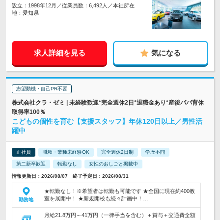
設立：1998年12月／従業員数：6,492人／本社所在
地：愛知県
求人詳細を見る
気になる
志望動機・自己PR不要
株式会社クラ・ゼミ | 未経験歓迎*完全週休2日*退職金あり*産後パパ育休
取得率100％
こどもの個性を育む【支援スタッフ】年休120日以上／男性活
躍中
正社員
職種・業種未経験OK
完全週休2日制
学歴不問
第二新卒歓迎
転勤なし
女性のおしごと掲載中
情報更新日：2026/08/07 終了予定日：2026/08/31
★転勤なし！※希望者は転勤も可能です ★全国に現在約400教
室を展開中！ ★新規開校も続々計画中！…
勤務地
月給21.8万円～41万円（一律手当を含む）＋賞与＋交通費全額