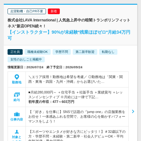
志望動機・自己PR不要
株式会社LAVA International | 人気急上昇中の暗闇トランポリンフィット
ネス*新店OPEN続々！
【インストラクター】90%が未経験*残業ほぼゼロ*月給34万円
可
正社員
職種未経験OK
学歴不問
第二新卒歓迎
転勤なし
女性のおしごと掲載中
情報更新日：2026/07/24 終了予定日：2026/09/24
＼エリア採用！勤務地は希望を考慮／ ◎勤務地は「関東・関
西・東海・四国・九州・沖縄」からお選びいた…
勤務地
■月給280,000円～ ＋住宅手当 ＋社販手当 ＋業績賞与 ＋レッ
スンインセンティブ ※月給には一律で下記…
給与
初年度の年収：
477～603万円
【「好き」を仕事に】SNSで話題の『jump one』の店舗業務を
お任せ！一体感あふれる空間で、お客様の心を動かすパフォー
仕事内容
マンスをしよう！
【スポーツやエンタメが好きな方にピッタリ！】＃32歳以下の
方・学歴不問・未経験・第二新卒・社会人デビューOK・平均
対象と