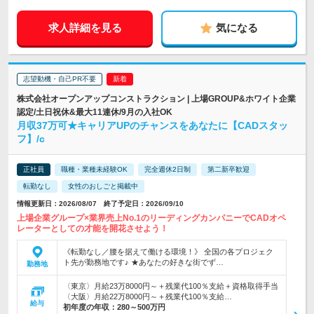
求人詳細を見る
気になる
志望動機・自己PR不要
株式会社オープンアップコンストラクション | 上場GROUP&ホワイト企業
認定/土日祝休&最大11連休/9月の入社OK
月収37万可★キャリアUPのチャンスをあなたに【CADスタッ
フ】/c
正社員
職種・業種未経験OK
完全週休2日制
第二新卒歓迎
転勤なし
女性のおしごと掲載中
情報更新日：2026/08/07 終了予定日：2026/09/10
上場企業グループ×業界売上No.1のリーディングカンパニーでCADオペ
レーターとしての才能を開花させよう！
《転勤なし／腰を据えて働ける環境！》 全国の各プロジェク
ト先が勤務地です♪ ★あなたの好きな街でず…
勤務地
〈東京〉月給23万8000円～＋残業代100％支給＋資格取得手当
〈大阪〉月給22万8000円～＋残業代100％支給…
給与
初年度の年収：
280～500万円