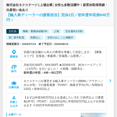
株式会社ネクステージ | 上場企業│女性も多数活躍中！産育休取得実績・
出産祝い金あり
【輸入車ディーラーの接客担当】完休2日／初年度年収例448万
円～
正社員
職種・業種未経験OK
上場
完全週休2日制
第二新卒歓迎
転勤なし
女性のおしごと掲載中
情報更新日：2026/07/10 終了予定日：2026/08/13
全国の各店舗から本人の希望を考慮して決定します。 【募集
エリア】 北海道／青森県／宮城県／山形県／…
勤務地
月給320,000円～644,000円 ★2026年4月、給与ベースアップ
（1.6万円）を行いました！ ※前職・経験等を…
給与
初年度の年収：
448～901万円
ネクステージが運営する輸入車ディーラー(BMW／アウディ／
ボルボ等）での接客業務〈POINT〉残業月平均17h／年間休日
仕事内容
120日＋有休5日以上
【まずは年収400万円以上を達成したい方】◎高卒以上 ◎要普
免(AT可)〈POINT〉入社3年以内に年収500万円以上も十分目指
対象と
せます ※20代平均年収555万円
なる方
企業データ