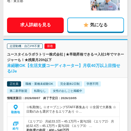
地：東京都
求人詳細を見る
気になる
志望動機・自己PR不要
ユースタイルラボラトリー株式会社 | ★早期昇格できる⇒入社1年でマネー
ジャーも！★残業月20h以下
未経験OK【生活支援コーディネーター】月収40万以上目指せ
る/Je
正社員
職種・業種未経験OK
完全週休2日制
学歴不問
第二新卒歓迎
転勤なし
女性のおしごと掲載中
情報更新日：2026/08/07 終了予定日：2026/10/05
☆転勤無し ☆オープニングSTAFF募集あり ☆全国で大募集 ☆
日勤のみも選択できるエリアあり ☆…
勤務地
《エリア1》 月給33.3万～45.1万円＋賞与2回 《エリア2》 月
給32.4万～45.1万円＋賞与2回 《エリア3》 …
給与
初年度の年収：
400～540万円