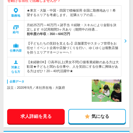
を続ける当社で活躍しませんか？
★東京・大阪・中国・四国で積極採用 全国に勤務地あり！希
望するエリアを考慮します。 近隣エリアの店…
勤務地
月給25万円～40万円＋諸手当 ※経験・スキルにより金額を決
定します ※試用期間3ヶ月あり（期間中の待遇…
給与
初年度の年収：
350～600万円
【子どもたちの笑顔を支える♪】店舗運営やスタッフ管理をお
任せ！イベント企画や店舗づくりを行い、ゆくゆくは複数店舗
仕事内容
を担うエリアマネージャーへ！
【未経験OK】◎高卒以上(男女不問)◎接客業経験のある方は大
歓迎★子どもと関わる仕事や、人を笑顔にする仕事に興味があ
対象と
る方はぜひ！20～40代活躍中★
なる方
企業データ
設立：2020年9月／本社所在地：大阪府
求人詳細を見る
気になる