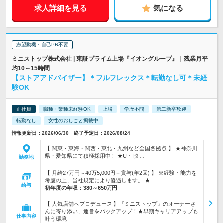
求人詳細を見る
気になる
志望動機・自己PR不要
ミニストップ株式会社 | 東証プライム上場『イオングループ』｜残業月平
均10～15時間
【ストアアドバイザー】＊フルフレックス＊転勤なし可＊未経
験OK
正社員
職種・業種未経験OK
上場
学歴不問
第二新卒歓迎
転勤なし
女性のおしごと掲載中
情報更新日：2026/06/30 終了予定日：2026/08/24
【 関東・東海・関西・東北・九州など全国各拠点 】 ★神奈川
県・愛知県にて積極採用中！ ★U・Iタ…
勤務地
【 月給27万円～40万5,000円＋賞与(年2回) 】 ※経験・能力を
考慮の上、当社規定により優遇します。 ★…
給与
初年度の年収：
380～650万円
【 人気店舗へプロデュース 】『ミニストップ』のオーナーさ
んに寄り添い、運営をバックアップ！★早期キャリアアップも
仕事内容
叶う環境