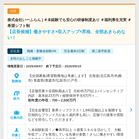
株式会社いーふらん | ＃未経験でも安心の研修制度あり ＃福利厚生充実 ＃
希望シフト制
【店長候補】働きやすさ×収入アップ×昇格、全部あきらめな
い！
正社員
職種・業種未経験OK
完全週休2日制
第二新卒歓迎
女性のおしごと掲載中
情報更新日：2026/08/07 終了予定日：2026/09/10
【|全国募集|希望勤務地は考慮します】 北海道(北広島市/札幌
市) 青森県(青森市/弘前市/八戸市…
勤務地
【店舗営業※全国転勤あり】 月給45万円以上+インセンティブ
内訳：基本給23万円＋秘密保持手当4万円＋…
給与
初年度の年収：
700～2,500万円
【完全反響型】業界トップクラス！1,940店舗以上を展開する
圧倒的なブランド力があり成約率も高い。店舗での接客や買取
仕事内容
などを担当していただきます。
＼未経験歓迎！／◆高卒以上 ☆接客スキルを活かして、大幅
年収アップを実現している先輩が多数！さらに働きやすい環境
対象と