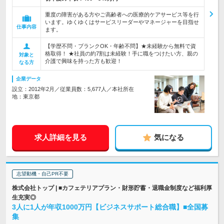
重度の障害がある方やご高齢者への医療的ケアサービス等を行
います。ゆくゆくはサービスリーダーやマネージャーを目指せ
仕事内容
ます。
【学歴不問・ブランクOK・年齢不問】★未経験から無料で資
格取得！ ★社員の約7割は未経験！手に職をつけたい方、親の
対象と
介護で興味を持った方も歓迎！
なる方
企業データ
設立：2012年2月／従業員数：5,677人／本社所在
地：東京都
求人詳細を見る
気になる
志望動機・自己PR不要
株式会社トップ | ■カフェテリアプラン・財形貯蓄・退職金制度など福利厚
生充実◎
3人に1人が年収1000万円【ビジネスサポート総合職】■全国募
集