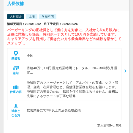
店長候補
人材紹介
上場
学歴不問
情報更新日：2025/10/02 終了予定日：2026/08/26
バーガーキングの正社員として働く方を対象に、入社から6ヵ月以内に
店長に昇格した場合、特別ボーナスとして10万円を支給しています。
キャリアアップを目指して働きたい方や飲食業界などの経験を活かして
ステップ…
全国
勤務地
月給40万1,000円 固定残業時間（トータル） 20～30時間/月 固
定…
給与
地域限定のマネージャーとして、アルバイトの育成、シフト管
理、金銭・在庫管理など、店舗運営業務全般をお願いします。
地域限定の募集のため、転居を伴う転勤はありません。最初は
仕事内容
先輩によるサポートや丁寧な研修…
飲食業界にて3年以上の店長経験必須
対象と
なる方
求人管理No. 001