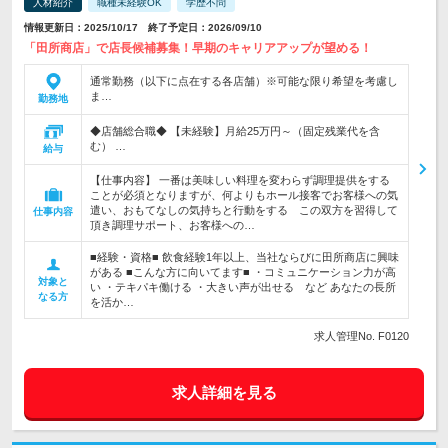
人材紹介
職種未経験OK
学歴不問
情報更新日：2025/10/17 終了予定日：2026/09/10
「田所商店」で店長候補募集！早期のキャリアアップが望める！
通常勤務（以下に点在する各店舗）※可能な限り希望を考慮し
ま…
勤務地
◆店舗総合職◆ 【未経験】月給25万円～（固定残業代を含
む） …
給与
【仕事内容】 一番は美味しい料理を変わらず調理提供をする
ことが必須となりますが、何よりもホール接客でお客様への気
遣い、おもてなしの気持ちと行動をする この双方を習得して
仕事内容
頂き調理サポート、お客様への…
■経験・資格■ 飲食経験1年以上、当社ならびに田所商店に興味
がある ■こんな方に向いてます■ ・コミュニケーション力が高
対象と
い ・テキパキ働ける ・大きい声が出せる など あなたの長所
なる方
を活か…
求人管理No. F0120
求人詳細を見る