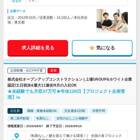
です。
なる方
企業データ
設立：2012年10月／従業員数：14,192人／本社所在
地：東京都
求人詳細を見る
気になる
志望動機・自己PR不要
株式会社オープンアップコンストラクション | 上場GROUP&ホワイト企業
認定/土日祝休&最大11連休/9月の入社OK
★未経験でも月収37万可★年休120日【プロジェクト企画管
理】/o
正社員
職種・業種未経験OK
完全週休2日制
学歴不問
第二新卒歓迎
転勤なし
女性のおしごと掲載中
情報更新日：2026/08/07 終了予定日：2026/09/10
《転勤なし／腰を据えて働ける環境！》 全国の各プロジェク