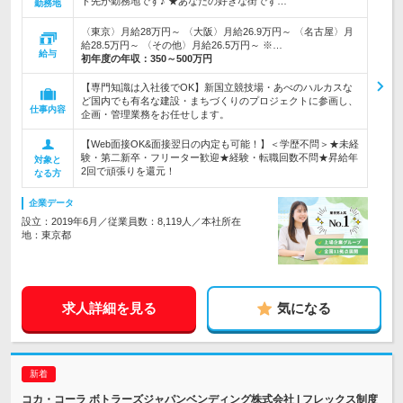
ト先が勤務地です♪ ★あなたの好きな街でず…
勤務地
〈東京〉月給28万円～ 〈大阪〉月給26.9万円～ 〈名古屋〉月
給28.5万円～ 〈その他〉月給26.5万円～ ※…
給与
初年度の年収：
350～500万円
【専門知識は入社後でOK】新国立競技場・あべのハルカスな
ど国内でも有名な建設・まちづくりのプロジェクトに参画し、
仕事内容
企画・管理業務をお任せします。
【Web面接OK&面接翌日の内定も可能！】＜学歴不問＞★未経
験・第二新卒・フリーター歓迎★経験・転職回数不問★昇給年
対象と
2回で頑張りを還元！
なる方
企業データ
設立：2019年6月／従業員数：8,119人／本社所在
地：東京都
求人詳細を見る
気になる
コカ・コーラ ボトラーズジャパンベンディング株式会社 | フレックス制度