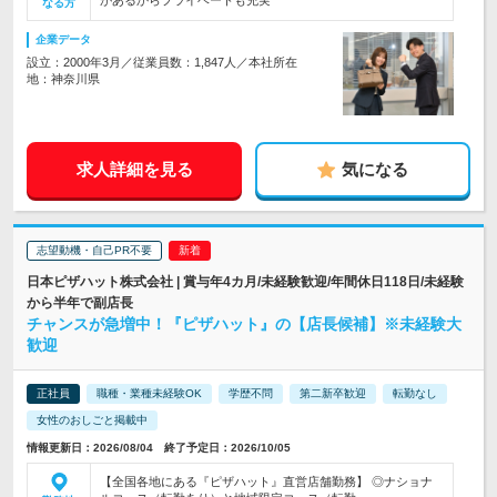
があるからプライベートも充実
なる方
企業データ
設立：2000年3月／従業員数：1,847人／本社所在
地：神奈川県
求人詳細を見る
気になる
志望動機・自己PR不要
日本ピザハット株式会社 | 賞与年4カ月/未経験歓迎/年間休日118日/未経験
から半年で副店長
チャンスが急増中！『ピザハット』の【店長候補】※未経験大
歓迎
正社員
職種・業種未経験OK
学歴不問
第二新卒歓迎
転勤なし
女性のおしごと掲載中
情報更新日：2026/08/04 終了予定日：2026/10/05
【全国各地にある『ピザハット』直営店舗勤務】 ◎ナショナ