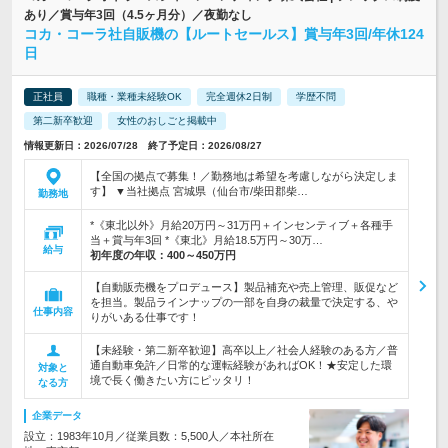
あり／賞与年3回（4.5ヶ月分）／夜勤なし
コカ・コーラ社自販機の【ルートセールス】賞与年3回/年休124
日
正社員
職種・業種未経験OK
完全週休2日制
学歴不問
第二新卒歓迎
女性のおしごと掲載中
情報更新日：2026/07/28 終了予定日：2026/08/27
【全国の拠点で募集！／勤務地は希望を考慮しながら決定しま
す】 ▼当社拠点 宮城県（仙台市/柴田郡柴…
勤務地
*《東北以外》月給20万円～31万円＋インセンティブ＋各種手
当＋賞与年3回 *《東北》月給18.5万円～30万…
給与
初年度の年収：
400～450万円
【自動販売機をプロデュース】製品補充や売上管理、販促など
を担当。製品ラインナップの一部を自身の裁量で決定する、や
仕事内容
りがいある仕事です！
【未経験・第二新卒歓迎】高卒以上／社会人経験のある方／普
通自動車免許／日常的な運転経験があればOK！★安定した環
対象と
境で長く働きたい方にピッタリ！
なる方
企業データ
設立：1983年10月／従業員数：5,500人／本社所在