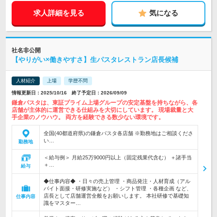
求人詳細を見る
気になる
社名非公開
【やりがい×働きやすさ】生パスタレストラン店長候補
人材紹介
上場
学歴不問
情報更新日：2025/10/16 終了予定日：2026/09/09
鎌倉パスタは、東証プライム上場グループの安定基盤を持ちながら、各
店舗が主体的に運営できる仕組みを大切にしています。 現場裁量と大
手企業のノウハウ。 両方を経験できる数少ない環境です。
全国(40都道府県)の鎌倉パスタ各店舗 ※勤務地はご相談くださ
い…
勤務地
＜給与例＞ 月給25万9000円以上（固定残業代含む） ＋諸手当
＋…
給与
◆仕事内容◆ ・日々の売上管理 ・商品発注・人材育成（アル
バイト面接・研修実施など） ・シフト管理 ・各種企画 など、
店長として店舗運営全般をお願いします。 本社研修で基礎知
仕事内容
識をマスター…