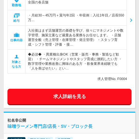
全国の各店舗
勤務地
・月給30～45万円＋賞与年2回 ・年収例：入社1年目／店長550
万…
給与
入社後はまず店舗運営の基礎を学び、徐々にマネジメントや数
字管理、施策立案など裁量ある業務をお任せします。 ・店舗
運営全般（売上管理・在庫管理・発注管理） ・スタッフ育
仕事内容
成・シフト管理・評価 ・接…
◆必須◆ ・異業種出身OK（営業・販売・事務・製造など歓
迎） ・チームマネジメントやスタッフ育成に挑戦したい方 ・
対象と
数字管理や業務改善に興味のある方 ・飲食業界未経験でも
なる方
「人を喜ばせたい」とい…
求人管理No. F0004
求人詳細を見る
社名非公開
味噌ラーメン専門店/店長・SV・ブロック長