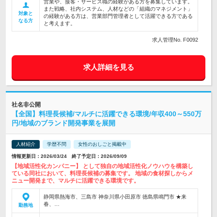
営業や、接客・サービス職の経験がある方を募集しています。
また戦略、社内システム、人材などの「組織のマネジメント」
対象と
の経験がある方は、営業部門管理者として活躍できる方である
なる方
と考えます。
求人管理No. F0092
求人詳細を見る
社名非公開
【全国】料理長候補/マルチに活躍できる環境/年収400～550万
円/地域のブランド開発事業を展開
人材紹介
学歴不問
女性のおしごと掲載中
情報更新日：2026/03/24 終了予定日：2026/09/09
【地域活性化カンパニー】 として独自の地域活性化ノウハウを構築し
ている同社において、料理長候補の募集です。 地域の食材探しからメ
ニュー開発まで、マルチに活躍できる環境です。
静岡県熱海市、三島市 神奈川県小田原市 徳島県鳴門市 ★来
春、…
勤務地