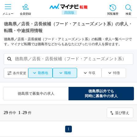
四国版
メニュー
会員登録
閲覧履歴
検索
徳島県／店長・店長候補（フード・アミューズメント系）の求人・
転職・中途採用情報
徳島県／店長・店長候補（フード・アミューズメント系）の転職・求人一覧ページで
す。マイナビ転職では徳島市などからもあなたにぴったりの求人を探せます。
徳島県／店長・店長候補（フード・アミューズメント系）
勤務地
職種
年収
特徴
条件変更
徳島県
以外でも
徳島県
で募集中の求人
同時に募集中の求人
29
1
29
件中
-
件
並び替え
1