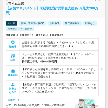
プライム上場)
【店舗マネジメント】未経験歓迎*奨学金支援あり(最大200万
円)
正社員
職種・業種未経験OK
学歴不問
第二新卒歓迎
転勤なし
女性のおしごと掲載中
情報更新日：2026/07/10 終了予定日：2026/08/27
全国各地に展開する『松屋』・『松のや』・『すし松』 ※業
態希望も可能 ※応募時に選択ください ★★…
勤務地
《サービス残業なし！残業代全額支給》 ★【グローバルコー
ス】 月給270,000円＋住宅手当＋残業代全額支…
給与
初年度の年収：
420～450万円
【未経験から店舗を動かす存在へ】「松屋」「松のや」「すし
松」などで経験を積んで"最短1年半"で店長へ◆エリアの統括
仕事内容
や本社勤務も目指せます！
【未経験・第二新卒歓迎／学歴不問】「接客だけじゃないキャ
リア」「さまざまなチャンス」に魅力を感じる方は、ぜひ松屋
対象と
フーズへ♪《上京支援あり》
なる方
企業データ
設立：1966年6月／従業員数：1,918人／本社所在