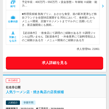
予定年収：400万円～550万円 ＜賃金形態＞ 年俸制 ※経験・能
力…
給与
■料理長候補 熱海プリン、おさかな食堂、道の駅木更津など独
自ブランドを全国58店展開する 同社において、食材探しから
メニュー開発、店舗マネジメントまでマルチに 活躍いただ
仕事内容
き、新店舗開発にも挑戦…
【必須条件】 ・飲食店にて調理のご経験がある方 ※調理ジャ
ンルは問いません 【歓迎条件】 ・外食業界にて副料理長以上
対象と
のご経験がある方 ・メニュー開発のご経験がある方
なる方
求人管理No. 21861
求人詳細を見る
本日締切
社名非公開
人気ラーメン店・焼き鳥店の店長候補
人材紹介
学歴不問
情報更新日：2025/10/20 終了予定日：2026/08/09