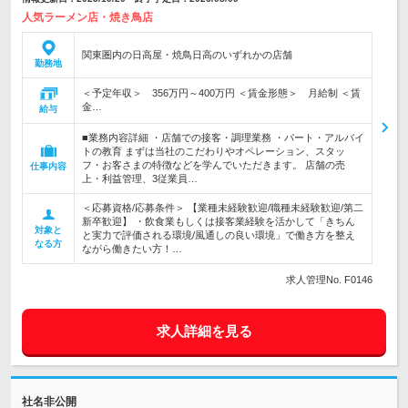
人気ラーメン店・焼き鳥店
関東圏内の日高屋・焼鳥日高のいずれかの店舗
勤務地
＜予定年収＞ 356万円～400万円 ＜賃金形態＞ 月給制 ＜賃
金…
給与
■業務内容詳細 ・店舗での接客・調理業務 ・パート・アルバイ
トの教育 まずは当社のこだわりやオペレーション、スタッ
フ・お客さまの特徴などを学んでいただきます。 店舗の売
仕事内容
上・利益管理、3従業員…
＜応募資格/応募条件＞ 【業種未経験歓迎/職種未経験歓迎/第二
新卒歓迎】 ・飲食業もしくは接客業経験を活かして「きちん
対象と
と実力で評価される環境/風通しの良い環境」で働き方を整え
なる方
ながら働きたい方！…
求人管理No. F0146
求人詳細を見る
社名非公開