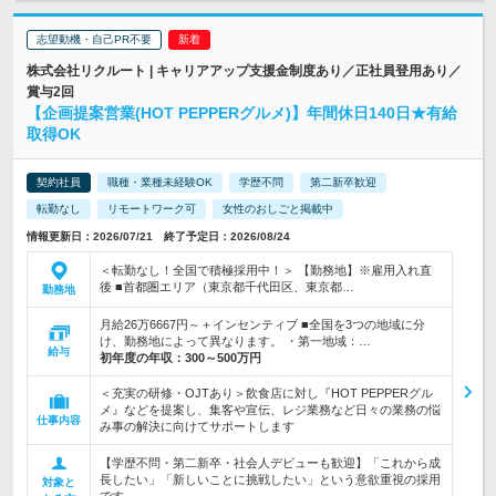
志望動機・自己PR不要
株式会社リクルート | キャリアアップ支援金制度あり／正社員登用あり／
賞与2回
【企画提案営業(HOT PEPPERグルメ)】年間休日140日★有給
取得OK
契約社員
職種・業種未経験OK
学歴不問
第二新卒歓迎
転勤なし
リモートワーク可
女性のおしごと掲載中
情報更新日：2026/07/21 終了予定日：2026/08/24
＜転勤なし！全国で積極採用中！＞ 【勤務地】※雇用入れ直
後 ■首都圏エリア（東京都千代田区、東京都…
勤務地
月給26万6667円～＋インセンティブ ■全国を3つの地域に分
け、勤務地によって異なります。 ・第一地域：…
給与
初年度の年収：
300～500万円
＜充実の研修・OJTあり＞飲食店に対し『HOT PEPPERグル
メ』などを提案し、集客や宣伝、レジ業務など日々の業務の悩
仕事内容
み事の解決に向けてサポートします
【学歴不問・第二新卒・社会人デビューも歓迎】「これから成
長したい」「新しいことに挑戦したい」という意欲重視の採用
対象と