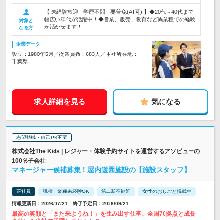
【 未経験歓迎｜学歴不問｜要普免(AT可) 】◆20代～40代まで
幅広い年代が活躍中！◆営業、販売、教育など異業種での経験
対象と
が活かせます！
なる方
企業データ
設立：1980年5月／従業員数：683人／本社所在地：
千葉県
求人詳細を見る
気になる
志望動機・自己PR不要
株式会社The Kids | レジャー・体験予約サイトを運営するアソビューの
100％子会社
マネージャー候補募集！屋内遊園施設の【施設スタッフ】
正社員
職種・業種未経験OK
第二新卒歓迎
女性のおしごと掲載中
情報更新日：2026/07/21 終了予定日：2026/09/21
最高の笑顔と「また来ようね！」を生み出す仕事。全国70拠点と成長