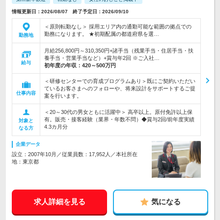
情報更新日：2026/08/07 終了予定日：2026/09/10
＜原則転勤なし＞ 採用エリア内の通勤可能な範囲の拠点での
勤務になります。 ★初期配属の都道府県を選…
勤務地
月給256,800円～310,350円+諸手当（残業手当・住居手当・扶
養手当・営業手当など）+賞与年2回 ※ご入社…
給与
初年度の年収：
420～500万円
＜研修センターでの育成プログラムあり＞既にご契約いただい
ているお客さまへのフォローや、将来設計をサポートするご提
仕事内容
案を行います。
＜20～30代の男女ともに活躍中＞ 高卒以上。原付免許以上保
有。販売・接客経験（業界・年数不問）◆賞与2回/前年度実績
対象と
4.3カ月分
なる方
企業データ
設立：2007年10月／従業員数：17,952人／本社所在
地：東京都
求人詳細を見る
気になる