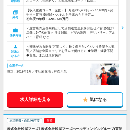
ルコース（転勤あり）と地域限定コース（転勤…
勤務地
【収入重視コース（全国）】 月給245,400円～277,400円＋諸
手当＋賞与 ※経験やスキルを考慮のうえ決定…
給与
初年度の年収：
420～540万円
＜直営店の店長候補として店舗運営全般をお任せ／管理者は1
店舗に3~7名配置＞ 注文対応、ピザの調理、デリバリー、アル
仕事内容
バイト育成 など
＜興味がある飲食で“楽しく、長く働きたい”という希望を大歓
迎／店舗は全国＝エリアを選んで働ける＞ ◆学歴・経験不問
対象と
◆普免、または原付免許
なる方
企業データ
設立：2019年1月／本社所在地：神奈川県
求人詳細を見る
気になる
志望動機・自己PR不要
株式会社松屋フーズ | 株式会社松屋フーズホールディングスグループ(東証