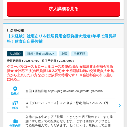
求人詳細を見る
社名非公開
【未経験】社宅あり＆転居費用全額負担★最短1年半で店長昇
格！飲食店店長候補
人材紹介
職種・業種未経験OK
上場
学歴不問
情報更新日：2025/07/16 終了予定日：2026/09/08
グローバルコース＆ローカルコース希望の場合 ★転居資金全額会社負
担★ ★社宅アリ(自己負担1.8-2.2万)★ ★初期移動時の交通費負担★ 地
方から上京したい方などには抜群の待遇です！ ※会社都合の引っ越し
に限る…
全国 ■店舗詳細 https://pkg.navitime.co.jp/matsuyafoods/
勤務地
★【グローバルコース】※23歳以上想定 給与：26.5-27.1万
※…
給与
各地にある牛めし店「松屋」・とんかつ店「松のや」・すし業
態「すし松」での配属となります。 まずは店舗スタッフとし
て経験を積んでいただきます。 ゆくゆくは、店長として店舗
仕事内容