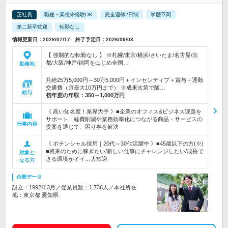
正社員
職種・業種未経験OK
完全週休2日制
学歴不問
第二新卒歓迎
転勤なし
情報更新日：2026/07/17 終了予定日：2026/09/03
【 強制的な転勤なし 】 ※札幌/東京/横浜/さいたま/名古屋/京
都/大阪/神戸/福岡をはじめ全国…
勤務地
月給25万5,000円～30万5,000円＋インセンティブ＋賞与＋通勤
交通費（月最大10万円まで） ※成果次第で随…
給与
初年度の年収：
350～1,000万円
《 高い知名度！業界大手 》■企業のオフィス&ビジネス課題を
サポート！経費削減や業務効率化につながる商品・サービスの
仕事内容
提案を通じて、困り事を解決
《 ポテンシャル採用｜20代～30代活躍中 》■45歳以下の方(※)
■将来のために稼ぎたい/新しい仕事にチャレンジしたい/成長で
対象と
きる環境がイイ…大歓迎
なる方
企業データ
設立：1992年3月／従業員数：1,736人／本社所在
地：東京都 愛知県