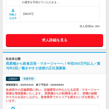
の運営を手掛けていただきま…
【MUST】
対象と
なる方
求人管理No. 054
求人詳細を見る
社名非公開
異業種から飲食店長・マネージャーへ！年収550万円以上／賞
与年2回／働きやすさ抜群の正社員募集
人材紹介
学歴不問
情報更新日：2025/10/10 終了予定日：2026/09/03
急成長中の店舗展開に伴い、店舗運営の中心となる店長・マネージャー
候補を増員募集いたします。 異業種からの転職者も多く、前職の経験
やスキルを活かしながら、飲食業界でキャリアを築きたい方を歓迎して
います。