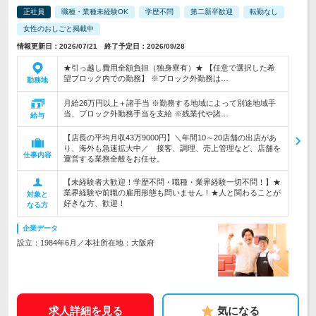
正社員
職種・業種未経験OK
学歴不問
第二新卒歓迎
転勤なし
女性のおしごと掲載中
情報更新日：2026/07/21 終了予定日：2026/09/28
★引っ越し費用全額負担（独身寮有）★ 【任意で選択した希
望ブロック内での勤務】 ※ブロック外勤務は…
勤務地
月給26万円以上＋諸手当 ※勤務する地域によって別途地域手
当、ブロック外勤務手当を支給 ※残業代や諸…
給与
【店長の平均月収43万9000円】＼年間10～20店舗の出店があ
り、海外も急速拡大中／ 接客、調理、売上管理など、店舗を
仕事内容
運営する業務全般をお任せ。
【未経験者大歓迎！学歴不問・職種・業界経験一切不問！】★
業界経験や前職の雇用形態も問いません！★人と関わることが
対象と
好きな方、歓迎！
なる方
企業データ
設立：1984年6月／本社所在地：大阪府
求人詳細を見る
気になる