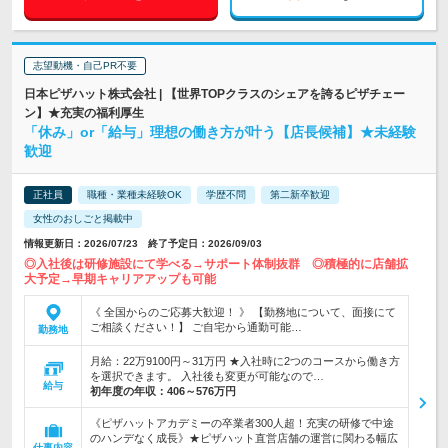
志望動機・自己PR不要
日本ピザハット株式会社 | 【世界TOPクラスのシェアを誇るピザチェー
ン】★充実の福利厚生
「休み」or「給与」理想の働き方が叶う【店長候補】★未経験
歓迎
正社員
職種・業種未経験OK
学歴不問
第二新卒歓迎
女性のおしごと掲載中
情報更新日：2026/07/23 終了予定日：2026/09/03
◎入社後は研修施設にて学べる→サポート体制抜群 ◎積極的に店舗拡
大予定→早期キャリアアップも可能
《 全国からのご応募大歓迎！ 》 【勤務地について、面接にて
ご相談ください！】 ご自宅から通勤可能…
勤務地
月給：22万9100円～31万円 ★入社時に2つのコースから働き方
を選択できます。 入社後も変更が可能なので…
給与
初年度の年収：
406～576万円
《ピザハットアカデミーの卒業者300人超！充実の研修で中途
のハンデなく成長》★ピザハット直営店舗の運営に関わる幅広
仕事内容