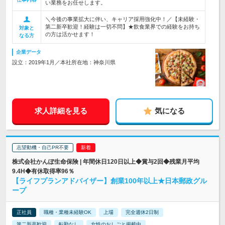
い業務をお任せします。
＼今後の事業拡大に伴い、キャリア採用強化中！／【未経験・
第二新卒歓迎！経験は一切不問】★飲食業界での経験をお持ち
対象と
の方は活かせます！
なる方
企業データ
設立：2019年1月／本社所在地：神奈川県
求人詳細を見る
気になる
志望動機・自己PR不要
株式会社かんぽ生命保険 | 年間休日120日以上◆賞与2回◆残業月平均
9.4H◆有休取得率96％
【ライフプランアドバイザー】創業100年以上★日本郵政グル
ープ
正社員
職種・業種未経験OK
上場
完全週休2日制
第二新卒歓迎
転勤なし
女性のおしごと掲載中