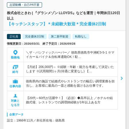
志望動機・自己PR不要
株式会社ときわ | 『グランメゾン LLOYDS』などを運営｜年間休日120日
以上
【キッチンスタッフ】＊未経験大歓迎＊完全週休2日制
正社員
完全週休2日制
第二新卒歓迎
転勤なし
情報更新日：2026/03/31 終了予定日：2026/09/28
＼ザ・パシフィックハーバー／ 徳島県徳島市中洲町3-5-1 ※マ
イカー＆バイク＆自転車通勤OK！駐…
勤務地
【月給】206,000円～ ※経験・年齢・能力を考慮して決定いた
します ※試用期間1ヶ月(待遇に変更なし) 【…
給与
徳島県内の施設で結婚式やレストランでの幅広い調理業務を担
当し、お客様に最高の一皿と感動を届けるお仕事です。
仕事内容
【20代～60代が活躍中！】《必須》◆高卒以上 ／ホテルや結
対象と
婚式場、レストランでの調理師経験が1年以上ある方
なる方
企業データ
設立：1966年11月／本社所在地：徳島県