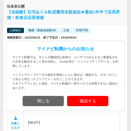
社名非公開
【未経験】社宅あり＆転居費用全額負担★最短1年半で店長昇
格！飲食店店長候補
人材紹介
職種・業種未経験OK
上場
学歴不問
情報更新日：2025/08/15 終了予定日：2026/09/03
グローバルコース＆ローカルコース希望の場合 ★転居資金全額会社負
担★ ★社宅アリ(自己負担1.8-2.2万)★ ★初期移動時の交通費負担★ 地
マイナビ転職からのお知らせ
方から上京したい方などには抜群の待遇です！ ※会社都合の引っ越し
に限る…
マイナビ転職では、サイトの継続的な改善や、ユーザーのみなさまに最適化され
た広告を配信すること等を目的に、Cookie等の「インフォマティブデータ」を利
用しています。
全国 ■店舗詳細 https://pkg.navitime.co.jp/matsuyafoods/
勤務地
インフォマティブデータの提供を無効にしたい場合は「確認する」ボタンのリン
ク先から停止（オプトアウト）を行うことができます。
★【グローバルコース】※23歳以上想定 給与：26.5-27.1万
※オプトアウトをした場合、マイナビ転職の一部サービスを利用できない場合が
※…
給与
あります。
各地にある牛めし店「松屋」・とんかつ店「松のや」・すし業
態「すし松」での配属となります。 まずは店舗スタッフとし
閉じる
確認する
て経験を積んでいただきます。 ゆくゆくは、店長として店舗
仕事内容
の運営を手掛けていただきま…
【MUST】
対象と
なる方