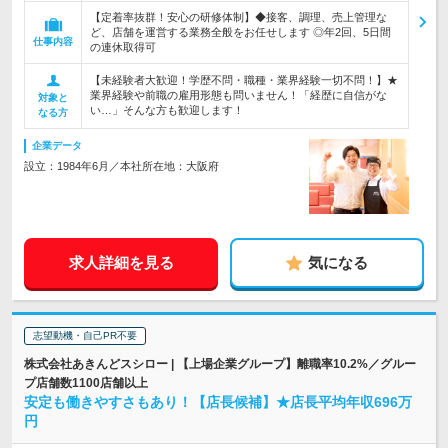
【定着率抜群！安心の研修体制】◆接客、調理、売上管理な
ど、店舗を運営する業務全般をお任せします ◎年2回、5日間
仕事内容
の連休取得可
【未経験者大歓迎！学歴不問・職種・業界経験一切不問！】★
業界経験や前職の雇用形態も問いません！「経歴に自信がな
対象と
い…」そんな方も歓迎します！
なる方
企業データ
設立：1984年6月／本社所在地：大阪府
求人詳細を見る
気になる
志望動機・自己PR不要
株式会社あきんどスシロー | 【上場企業グループ】離職率10.2%／グルー
プ店舗数1100店舗以上
安定も働きやすさもあり！【店長候補】★店長平均年収696万
円