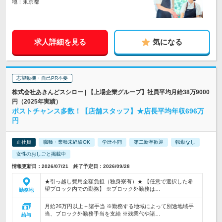
地：東京都
求人詳細を見る
気になる
志望動機・自己PR不要
株式会社あきんどスシロー | 【上場企業グループ】社員平均月給38万9000
円（2025年実績）
ポストチャンス多数！【店舗スタッフ】★店長平均年収696万
円
正社員
職種・業種未経験OK
学歴不問
第二新卒歓迎
転勤なし
女性のおしごと掲載中
情報更新日：2026/07/21 終了予定日：2026/09/28
★引っ越し費用全額負担（独身寮有）★ 【任意で選択した希
望ブロック内での勤務】 ※ブロック外勤務は…
勤務地
月給26万円以上＋諸手当 ※勤務する地域によって別途地域手
当、ブロック外勤務手当を支給 ※残業代や諸…
給与