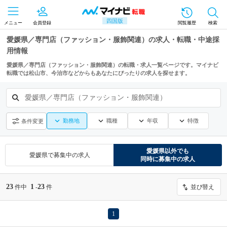
四国版
メニュー
会員登録
閲覧履歴
検索
愛媛県／専門店（ファッション・服飾関連）の求人・転職・中途採
用情報
愛媛県／専門店（ファッション・服飾関連）の転職・求人一覧ページです。マイナビ
転職では松山市、今治市などからもあなたにぴったりの求人を探せます。
愛媛県／専門店（ファッション・服飾関連）
勤務地
職種
年収
特徴
条件変更
愛媛県
以外でも
愛媛県
で募集中の求人
同時に募集中の求人
23
1
23
件中
-
件
並び替え
1