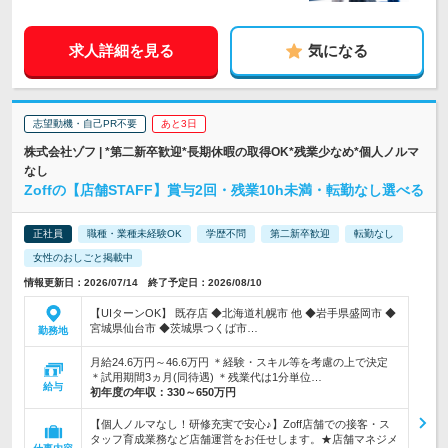
求人詳細を見る
気になる
志望動機・自己PR不要
あと3日
株式会社ゾフ | *第二新卒歓迎*長期休暇の取得OK*残業少なめ*個人ノルマ
なし
Zoffの【店舗STAFF】賞与2回・残業10h未満・転勤なし選べる
正社員
職種・業種未経験OK
学歴不問
第二新卒歓迎
転勤なし
女性のおしごと掲載中
情報更新日：2026/07/14 終了予定日：2026/08/10
【UIターンOK】 既存店 ◆北海道札幌市 他 ◆岩手県盛岡市 ◆
宮城県仙台市 ◆茨城県つくば市…
勤務地
月給24.6万円～46.6万円 ＊経験・スキル等を考慮の上で決定
＊試用期間3ヵ月(同待遇) ＊残業代は1分単位…
給与
初年度の年収：
330～650万円
【個人ノルマなし！研修充実で安心♪】Zoff店舗での接客・ス
タッフ育成業務など店舗運営をお任せします。★店舗マネジメ