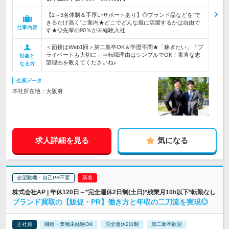
【2～3名体制＆手厚いサポートあり】◎ブランド品などを”で
きるだけ高く”ご案内★どこでどんな風に活躍するかは自由で
仕事内容
す★◎先輩の90％が未経験入社
＜面接はWeb1回＞第二新卒OK＆学歴不問★「稼ぎたい」「プ
ライベートも大切に」⇒転職理由はシンプルでOK！素直な志
対象と
望理由を教えてくださいね♪
なる方
企業データ
本社所在地：大阪府
求人詳細を見る
気になる
志望動機・自己PR不要
株式会社AP | 年休120日～*完全週休2日制(土日)*残業月10h以下*転勤なし
ブランド買取の【販促・PR】働き方と年収の二刀流を実現◎
正社員
職種・業種未経験OK
完全週休2日制
第二新卒歓迎