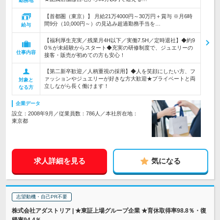
勤務地
【首都圏（東京）】 月給21万4000円～30万円＋賞与 ※月6時
間9分（10,000円～）の見込み超過勤務手当を…
給与
【福利厚生充実／残業月4H以下／実働7.5H／定時退社】◆約9
0％が未経験からスタート◆充実の研修制度で、ジュエリーの
仕事内容
接客・販売が初めての方も安心！
【第二新卒歓迎／人柄重視の採用】◆人を笑顔にしたい方、フ
ァッションやジュエリーが好きな方大歓迎★プライベートと両
対象と
立しながら長く働けます！
なる方
企業データ
設立：2008年9月／従業員数：786人／本社所在地：
東京都
求人詳細を見る
気になる
志望動機・自己PR不要
株式会社アダストリア | ★東証上場グループ企業 ★育休取得率98.8％・復