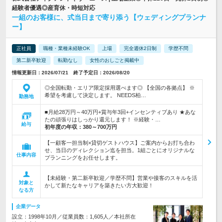
経験者優遇◎産育休・時短対応
一組のお客様に、式当日まで寄り添う【ウェディングプランナ
ー】
正社員
職種・業種未経験OK
上場
完全週休2日制
学歴不問
第二新卒歓迎
転勤なし
女性のおしごと掲載中
情報更新日：2026/07/21 終了予定日：2026/08/20
◎全国転勤・エリア限定採用選べます◎ 【全国の各拠点】 ※
希望を考慮して決定します。 NEEDS柏…
勤務地
■月給28万円～40万円+賞与年3回+インセンティブあり ★あな
たの頑張りはしっかり還元します！ ※経験・…
給与
初年度の年収：
380～700万円
【一顧客一担当制×貸切ゲストハウス】ご案内からお打ち合わ
せ、当日のディレクション迄を担当。1組ごとにオリジナルな
仕事内容
プランニングをお任せします。
【未経験・第二新卒歓迎／学歴不問】営業や接客のスキルを活
対象と
かして新たなキャリアを築きたい方大歓迎！
なる方
企業データ
設立：1998年10月／従業員数：1,605人／本社所在