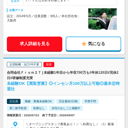
い」そんな意欲を応援します！
なる方
企業データ
設立：2014年5月／従業員数：395人／本社所在地：
大阪府
求人詳細を見る
気になる
志望動機・自己PR不要
合同会社Ｆｒｏｍ２７ | 未経験1年目から年収700万も#年休120日#完休2
日#研修制度充実
未経験OK【買取営業】◎インセン月100万以上可能◎基本定時
退社
正社員
職種・業種未経験OK
完全週休2日制
学歴不問
第二新卒歓迎
転勤なし
女性のおしごと掲載中
情報更新日：2026/07/21 終了予定日：2026/09/07
＼オープニングスタッフ募集あり！／ ＼転勤なし／ （1）飯塚