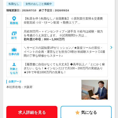
転勤なし
女性のおしごと掲載中
情報更新日：2026/07/10 終了予定日：2026/09/24
【転居を伴う転勤なし／全国募集】 ☆原則直行直帰＆交通費
全額支給 ☆U・Iターン歓迎 ＜勤務エリア…
勤務地
月給30万円～＋インセンティブ＋諸手当 ※給与は経験・能力
を考慮のうえ決定します。 ※試用期間3ヶ月は…
給与
初年度の年収：
800～1,000万円
＼サービスの認知度UPがミッション／★販促ツールの宣伝・
イベントの企画・運営などを担当◎9割が未経験スタート◎2週
仕事内容
間の丁寧な研修からスタート♪
【履歴書に自信がなくても大丈夫】◆高卒以上／「とにかく稼
ぎたい」なら！★インセンだけで月100～200万円の実績あり
対象と
★1年で年収1000万円の先輩も！
なる方
企業データ
本社所在地：大阪府
求人詳細を見る
気になる