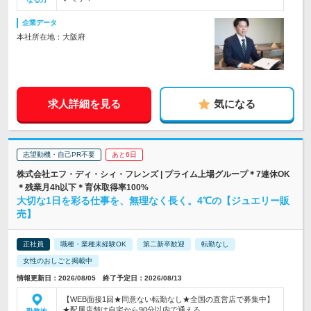
企業データ
本社所在地：大阪府
求人詳細を見る
気になる
志望動機・自己PR不要
あと6日
株式会社エフ・ディ・シィ・フレンズ | プライム上場グループ＊7連休OK
＊残業月4h以下＊育休取得率100%
大切な1日を彩る仕事を、無理なく長く。4℃の【ジュエリー販
売】
正社員
職種・業種未経験OK
第二新卒歓迎
転勤なし
女性のおしごと掲載中
情報更新日：2026/08/05 終了予定日：2026/08/13
【WEB面接1回★同意ない転勤なし★全国の直営店で募集中】
★配属店舗は自宅から90分以内で通える…