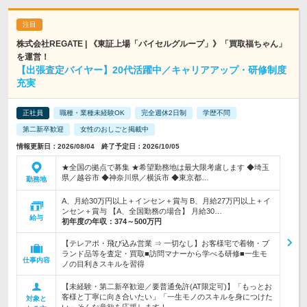
株式会社REGATE | 《東証上場「バイセルグループ」》「買取福ちゃん」
を運営！
【出張査定バイヤー】20代活躍中／キャリアアップ・研修制度
充実
正社員
職種・業種未経験OK
完全週休2日制
学歴不問
第二新卒歓迎
女性のおしごと掲載中
情報更新日：2026/08/04 終了予定日：2026/10/05
★全国の拠点で募集 ★希望勤務地は最大限考慮します ◆埼玉
県／越谷市 ◆神奈川県／横浜市 ◆東京都…
勤務地
A、月給30万円以上＋インセン＋賞与 B、月給27万円以上＋イ
ンセン＋賞与 【A、全国勤務の場合】 月給30…
給与
初年度の年収：
374～500万円
【テレアポ・飛び込み営業 ⇒ 一切なし】お客様宅で着物・ブ
ランド品等を査定・買取■訪問マナーから学べる研修■一生モ
仕事内容
ノの目利きスキルを習得
【未経験・第二新卒歓迎／要普通免許(AT限定可)】「もっとお
客様と丁寧に向き合いたい」「一生モノのスキルを身につけた
対象と