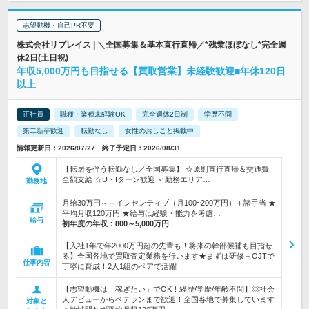
志望動機・自己PR不要
株式会社リプレイス | ＼全国募集＆基本直行直帰／*残業ほぼなし*完全週
休2日(土日祝)
年収5,000万円も目指せる【買取営業】未経験歓迎■年休120日
以上
正社員
職種・業種未経験OK
完全週休2日制
学歴不問
第二新卒歓迎
転勤なし
女性のおしごと掲載中
情報更新日：2026/07/27 終了予定日：2026/08/31
【転居を伴う転勤なし／全国募集】 ☆原則直行直帰＆交通費
全額支給 ☆U・Iターン歓迎 ＜勤務エリア…
勤務地
月給30万円～＋インセンティブ（月100~200万円）＋諸手当 ★
平均月収120万円 ★給与は経験・能力を考慮…
給与
初年度の年収：
800～5,000万円
【入社1年で年2000万円超の先輩も！将来の幹部候補も目指せ
る】全国各地で買取査定業務を行います★まずは研修＋OJTで
仕事内容
丁寧に育成！2人1組のペアで活躍
【志望動機は「稼ぎたい」でOK！経歴/学歴/年齢不問】◎社会
人デビューからベテランまで歓迎！全国各地で募集しています
対象と