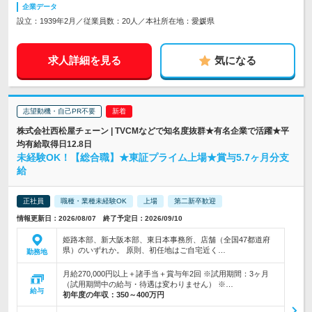
企業データ
設立：1939年2月／従業員数：20人／本社所在地：愛媛県
求人詳細を見る
気になる
志望動機・自己PR不要
株式会社西松屋チェーン | TVCMなどで知名度抜群★有名企業で活躍★平
均有給取得日12.8日
未経験OK！【総合職】★東証プライム上場★賞与5.7ヶ月分支
給
正社員
職種・業種未経験OK
上場
第二新卒歓迎
情報更新日：2026/08/07 終了予定日：2026/09/10
姫路本部、新大阪本部、東日本事務所、店舗（全国47都道府
県）のいずれか。 原則、初任地はご自宅近く…
勤務地
月給270,000円以上＋諸手当＋賞与年2回 ※試用期間：3ヶ月
（試用期間中の給与・待遇は変わりません） ※…
給与
初年度の年収：
350～400万円