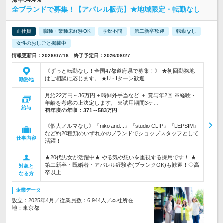
帰率94.4％
全ブランドで募集！【アパレル販売】★地域限定・転勤なし
正社員
職種・業種未経験OK
学歴不問
第二新卒歓迎
転勤なし
女性のおしごと掲載中
情報更新日：2026/07/16 終了予定日：2026/08/27
《ずっと転勤なし！全国47都道府県で募集！》 ★初回勤務地
はご相談に応じます。 ★U・Iターン歓迎…
勤務地
月給22万円～36万円 + 時間外手当など ＋ 賞与年2回 ※経験・
年齢を考慮の上決定します。 ※試用期間3ヶ…
給与
初年度の年収：
371～583万円
《個人ノルマなし》『niko and...』『studio CLIP』『LEPSIM』
など約20種類のいずれかのブランドでショップスタッフとして
仕事内容
活躍！
★20代男女が活躍中★ やる気や想いを重視する採用です！ ★
第二新卒・既婚者・アパレル経験者(ブランクOK)も歓迎！◇高
対象と
卒以上
なる方
企業データ
設立：2025年4月／従業員数：6,944人／本社所在
地：東京都