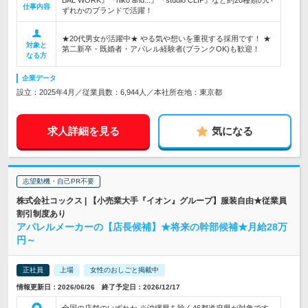
BAL WORK』『niko and...』『studio CLIP』など約20種類のい
仕事内容
ずれかのブランドで活躍！
★20代男女が活躍中★ やる気や想いを重視する採用です！ ★
対象と
第二新卒・既婚者・アパレル経験者(ブランクOK)も歓迎！
なる方
企業データ
設立：2025年4月／従業員数：6,944人／本社所在地：東京都
求人詳細を見る
気になる
志望動機・自己PR不要
株式会社コックス | 【小売業大手『イオン』グループ】服装自由★従業員
割引制度あり
アパレルメーカーの【店長候補】★将来の幹部候補★月給28万
円～
正社員
上場
女性のおしごと掲載中
情報更新日：2026/06/26 終了予定日：2026/12/17