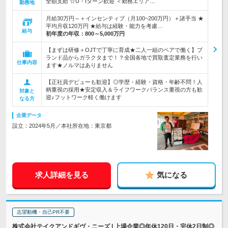
全額支給 ☆U・Iターン歓迎 ＜勤務エリア…
勤務地
月給30万円～＋インセンティブ（月100~200万円）＋諸手当 ★
平均月収120万円 ★給与は経験・能力を考慮…
給与
初年度の年収：
800～5,000万円
【まずは研修＋OJTで丁寧に育成★二人一組のペアで働く】ブ
ランド品からガラクタまで！？全国各地で買取査定業務を行い
仕事内容
ます★ノルマはありません
【正社員デビューも歓迎】◎学歴・経験・資格・年齢不問！人
柄重視の採用★安定収入＆ライフワークバランス重視の方も歓
対象と
迎♪フットワーク軽く働けます
なる方
企業データ
設立：2024年5月／本社所在地：東京都
求人詳細を見る
気になる
志望動機・自己PR不要
株式会社テイクアンドギヴ・ニーズ | 上場企業◎年休120日・完休2日制◎