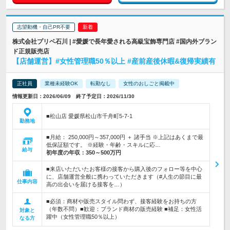
志望動機・自己PR不要
株式会社プリベ石川 | #愛媛で長年愛される高級宝飾専門店 #国内外ブラン
ド正規販売店
【店舗運営】#女性管理職50％以上 #産前産後休暇&復帰実績有
正社員
業種未経験OK
転勤なし
女性のおしごと掲載中
情報更新日：2026/06/09 終了予定日：2026/11/30
■松山店 愛媛県松山市千舟町5-7-1
勤務地
■月給： 250,000円～357,000円 ＋ 諸手当 ※上記はあくまで最
低保証額です。 ※経験・年齢・スキルに応…
給与
初年度の年収：
350～500万円
■来店いただいたお客様の接客から購入後のフォロー等を中心
に、店舗運営全般に携わっていただきます（#人生の節目に最
仕事内容
高の出会いを届ける接客を…）
■必須：商材や販売スタイル問わず、接客経験をお持ちの方
（年数不問）■歓迎：ブランド商材の販売経験 ■補足：女性活
対象と
躍中（女性管理職50％以上）
なる方