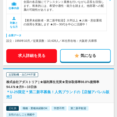
全国の各店舗にてアシスタント業務を行いながら店長を目指し
ます。将来的には、希望や適性・能力を踏まえ、他部署への配
仕事内容
属の可能性があります。
【業界未経験者・第二新卒歓迎】大卒以上 ★人物・意欲重視
対象と
の採用を実施します ★20～30代を中心に活躍中！
なる方
企業データ
設立：1956年10月／従業員数：10,428人／本社所在地：大阪府 兵庫県
求人詳細を見る
気になる
志望動機・自己PR不要
株式会社アダストリア | ★福利厚生充実★育休取得率98.8%復帰率
94.4％★月9～10日休
＊U-25限定＊第二新卒募集！人気ブランドの【店舗アパレル販
売】
正社員
職種・業種未経験OK
学歴不問
第二新卒歓迎
女性のおしごと掲載中