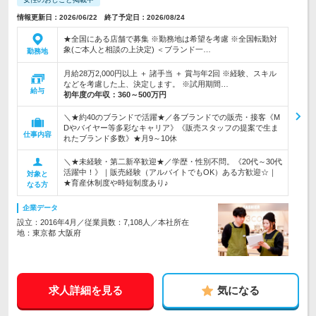
情報更新日：2026/06/22 終了予定日：2026/08/24
★全国にある店舗で募集 ※勤務地は希望を考慮 ※全国転勤対
象(ご本人と相談の上決定) ＜ブランド一…
勤務地
月給28万2,000円以上 ＋ 諸手当 ＋ 賞与年2回 ※経験、スキル
などを考慮した上、決定します。 ※試用期間…
給与
初年度の年収：
360～500万円
＼★約40のブランドで活躍★／各ブランドでの販売・接客《M
Dやバイヤー等多彩なキャリア》《販売スタッフの提案で生ま
仕事内容
れたブランド多数》★月9～10休
＼★未経験・第二新卒歓迎★／学歴・性別不問。《20代～30代
活躍中！》｜販売経験（アルバイトでもOK）ある方歓迎☆｜
対象と
★育産休制度や時短制度あり♪
なる方
企業データ
設立：2016年4月／従業員数：7,108人／本社所在
地：東京都 大阪府
求人詳細を見る
気になる