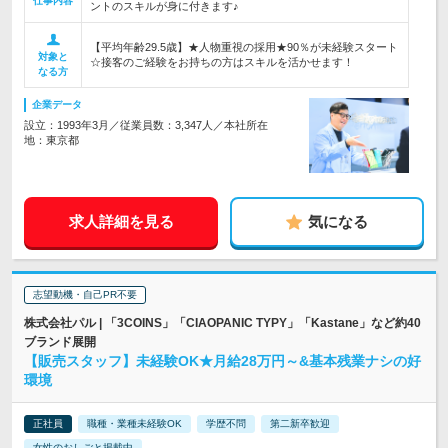
仕事内容
ントのスキルが身に付きます♪
【平均年齢29.5歳】★人物重視の採用★90％が未経験スタート
対象と
☆接客のご経験をお持ちの方はスキルを活かせます！
なる方
企業データ
設立：1993年3月／従業員数：3,347人／本社所在
地：東京都
求人詳細を見る
気になる
志望動機・自己PR不要
株式会社パル | 「3COINS」「CIAOPANIC TYPY」「Kastane」など約40
ブランド展開
【販売スタッフ】未経験OK★月給28万円～&基本残業ナシの好
環境
正社員
職種・業種未経験OK
学歴不問
第二新卒歓迎
女性のおしごと掲載中