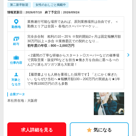
第二新卒歓迎
女性のおしごと掲載中
情報更新日：2026/07/10 終了予定日：2026/09/24
業務遂行可能な場所であれば、原則業務場所は自由です。 ＜
勤務エリアは全国＞ 各地のスーパーマーケッ…
勤務地
完全歩合制 粗利の10～20％ ※契約開始2ヶ月は固定報酬月額
30万円以上＋歩合 ※業務委託での契約となり…
給与
初年度の年収：
800～2,000万円
＜2週間の丁寧な研修からスタート＞◎スーパーなどの催事場
で買取営業・販促PRなどを担当★働き方を自由に選べる⇒の
仕事内容
んびり派もガツガツ派も大歓迎！
【履歴書よりも人柄を重視した採用です】「とにかく稼ぎた
い」ならぜひ当社へ★報酬月額100～200万円の実績あり★1年
対象と
で年商1000万円の方も多数
なる方
企業データ
本社所在地：大阪府
求人詳細を見る
気になる