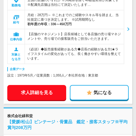
全国の店舗のいずれか ※沖縄県を除く46都道府県が対象です
※配属先店舗は当社にて決定いたします…
勤務地
月給：28万円～ ※これまでのご経験やスキル等を踏まえ、当
社規定に基づき決定します。 ※試用期間なし
給与
初年度の年収：
336～450万円
【店舗のマネジメント】店長候補として各店舗の売り場マネジ
メントや、売り場での接客販売をご担当いただきます。
仕事内容
《必須》◆販売接客経験がある方◆店長の経験がある方|★ラ
イフスタイルの変化があっても、長く働きやすい環境を整えて
対象と
います。
なる方
企業データ
設立：1973年5月／従業員数：1,055人／本社所在地：東京都
求人詳細を見る
気になる
株式会社緑和堂
【愛媛/松山】ビンテージ・骨董品 鑑定・接客スタッフ※平均
賞与208万円