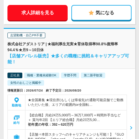
求人詳細を見る
気になる
志望動機・自己PR不要
株式会社アダストリア | ★福利厚生充実★育休取得率98.8%復帰率
94.4％★月9～10日休
【店舗アパレル販売】★多くの職種に挑戦＆キャリアアップ可
能！
正社員
職種・業種未経験OK
学歴不問
第二新卒歓迎
女性のおしごと掲載中
情報更新日：2026/07/24 終了予定日：2026/08/20
★全国募集 ★現住所(もしくは帰省先)の通勤可能店舗でご勤務
いただいた後、エリアの範囲内or全国転…
勤務地
【総合職】月給24万5,000円～36万7,000円 + 時間外手当など
＋ 賞与年2回 【エリア総合職】月給23万5,00…
給与
初年度の年収：
392～620万円
【店舗⇒本部スタッフへのキャリアチェンジも可能！】『GLO