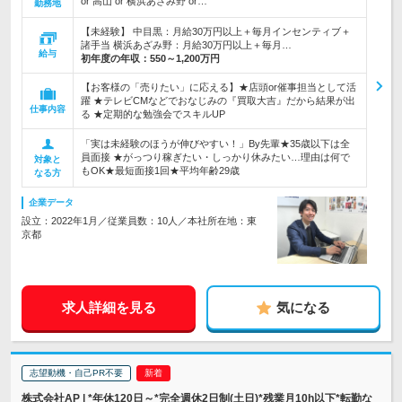
or 高山 or 横浜あざみ野 or…
勤務地
【未経験】 中目黒：月給30万円以上＋毎月インセンティブ＋
諸手当 横浜あざみ野：月給30万円以上＋毎月…
給与
初年度の年収：
550～1,200万円
【お客様の「売りたい」に応える】★店頭or催事担当として活
躍 ★テレビCMなどでおなじみの『買取大吉』だから結果が出
仕事内容
る ★定期的な勉強会でスキルUP
「実は未経験のほうが伸びやすい！」By先輩★35歳以下は全
員面接 ★がっつり稼ぎたい・しっかり休みたい…理由は何で
対象と
もOK★最短面接1回★平均年齢29歳
なる方
企業データ
設立：2022年1月／従業員数：10人／本社所在地：東
京都
求人詳細を見る
気になる
志望動機・自己PR不要
株式会社AP | *年休120日～*完全週休2日制(土日)*残業月10h以下*転勤な