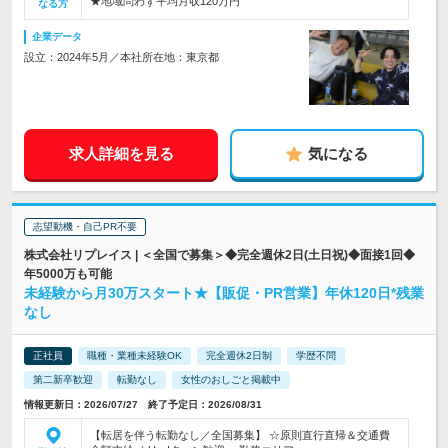
★地域問わず平均月収120万円
なる方
企業データ
設立：2024年5月／本社所在地：東京都
求人詳細を見る
気になる
志望動機・自己PR不要
株式会社リプレイス | ＜全国で募集＞◆完全週休2日(土日祝)◆面接1回◆
年5000万も可能
未経験から月30万スタート★【販促・PR営業】年休120日*残業
なし
正社員
職種・業種未経験OK
完全週休2日制
学歴不問
第二新卒歓迎
転勤なし
女性のおしごと掲載中
情報更新日：2026/07/27 終了予定日：2026/08/31
【転居を伴う転勤なし／全国募集】 ☆原則直行直帰＆交通費