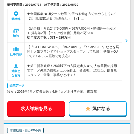
情報更新日：2026/07/24 終了予定日：2026/08/20
★全国募集 ★UIターン歓迎 ＼選べる働き方で自分らしく♪／
【1】地域限定職（転勤なし） 【2】…
勤務地
【総合職】月給24万5,000円～36万7,000円 + 時間外手当など
＋ 賞与年2回 【エリア総合職】月給23万5,00…
給与
初年度の年収：
371～620万円
【『GLOBAL WORK』『niko and...』『studio CLIP』などを展
開】人気ブランドでショップスタッフとして活躍！ 研修＋OJ
仕事内容
Tでアパレル未経験でも安心♪
★第二新卒歓迎！25歳以下の方限定求人★＼ 人物重視の採用
です！／先輩の前職も…元保育士、介護職、EC担当、飲食店
対象と
スタッフ、営業、事務など様々！
なる方
企業データ
設立：2025年4月／従業員数：6,944人／本社所在地：東京都
求人詳細を見る
気になる
志望動機・自己PR不要