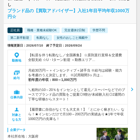
し
ブランド品の【買取アドバイザー】入社1年目平均年収1000万
円☆
正社員
職種・業種未経験OK
完全週休2日制
学歴不問
第二新卒歓迎
転勤なし
女性のおしごと掲載中
情報更新日：2026/07/10 終了予定日：2026/09/24
【転居を伴う転勤なし／全国募集】 ☆原則直行直帰＆交通費
全額支給 ☆U・Iターン歓迎 ＜勤務エリア…
勤務地
月給30万円～＋インセンティブ＋諸手当 ※給与は経験・能力
を考慮のうえ決定します。 ※試用期間3ヶ月は…
給与
初年度の年収：
800～1,000万円
＼粗利の10～20％をインセンとして還元／スーパーなどでのブ
ースでブランド品の買取をご提案◎9割が未経験入社◎2週間の
仕事内容
丁寧な研修からスタート！
【履歴書に自信がなくても大丈夫！】「とにかく稼ぎたい」な
ら！★インセンだけで月100～200万円の実績あり★1年で年収
対象と
1000万円の先輩も！
なる方
企業データ
本社所在地：大阪府