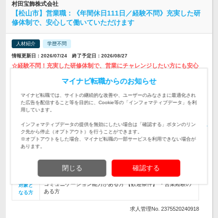
村田宝飾株式会社
【松山市】営業職：《年間休日111日／経験不問》充実した研
修体制で、安心して働いていただけます
人材紹介
学歴不問
情報更新日：2026/07/24 終了予定日：2026/08/27
☆経験不問！充実した研修体制で、営業にチャレンジしたい方にも安心
して働いていただけます。 ☆西日本唯一の宝飾品の製造加工会社！海
外にも販路を広げています。 ☆松山市勤務！転勤なし！年間休日111
マイナビ転職からのお知らせ
日！腰を…
マイナビ転職では、サイトの継続的な改善や、ユーザーのみなさまに最適化され
た広告を配信すること等を目的に、Cookie等の「インフォマティブデータ」を利
松山本社：愛媛県松山市中村2丁目8番15号 ※マイカー通勤 可
用しています。
勤務地
インフォマティブデータの提供を無効にしたい場合は「確認する」ボタンのリン
想定年収330万円～ 月給24万円～ 基本給19万円～ ※上記月給
ク先から停止（オプトアウト）を行うことができます。
には…
給与
※オプトアウトをした場合、マイナビ転職の一部サービスを利用できない場合が
あります。
松山本社にて営業担当として宝飾品を全国の有力宝飾店へルー
ト販売／ご提案していただきます。
仕事内容
閉じる
確認する
【必須条件】 ・普通自動車第一種免許 ・顧客折衝経験または
コミュニケーション能力がある方 【歓迎条件】 ・営業経験の
対象と
ある方
なる方
求人管理No. 2375520240918