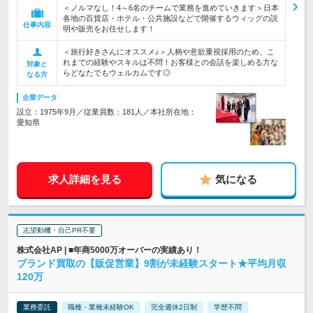
＜ノルマなし！4～6名のチームで業務を進めていきます＞日本
各地の百貨店・ホテル・公共施設などで開催するウィッグの説
仕事内容
明や販売をお任せします！
＜旅行好きさんにオススメ♪＞人柄や意欲重視採用のため、こ
れまでの経験やスキルは不問！お客様との会話を楽しめる方な
対象と
らどなたでもウェルカムです◎
なる方
企業データ
設立：1975年9月／従業員数：181人／本社所在地：
愛知県
求人詳細を見る
気になる
志望動機・自己PR不要
株式会社AP | ■年商5000万オーバーの実績あり！
ブランド買取の【販促営業】9割が未経験スタート★平均月収
120万
業務委託
職種・業種未経験OK
完全週休2日制
学歴不問