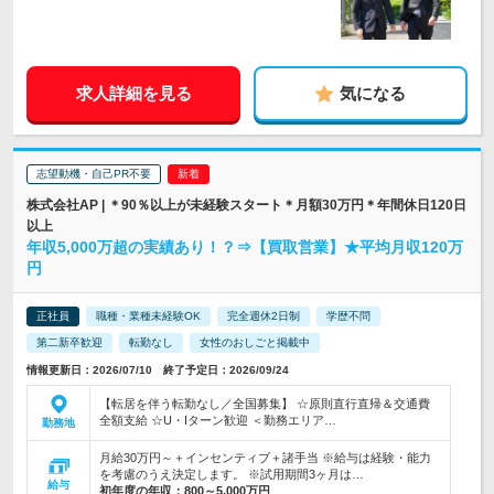
求人詳細を見る
気になる
志望動機・自己PR不要
株式会社AP | ＊90％以上が未経験スタート＊月額30万円＊年間休日120日
以上
年収5,000万超の実績あり！？⇒【買取営業】★平均月収120万
円
正社員
職種・業種未経験OK
完全週休2日制
学歴不問
第二新卒歓迎
転勤なし
女性のおしごと掲載中
情報更新日：2026/07/10 終了予定日：2026/09/24
【転居を伴う転勤なし／全国募集】 ☆原則直行直帰＆交通費
全額支給 ☆U・Iターン歓迎 ＜勤務エリア…
勤務地
月給30万円～＋インセンティブ＋諸手当 ※給与は経験・能力
を考慮のうえ決定します。 ※試用期間3ヶ月は…
給与
初年度の年収：
800～5,000万円