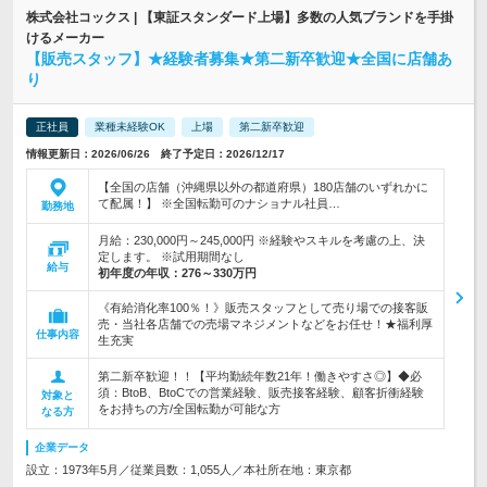
株式会社コックス | 【東証スタンダード上場】多数の人気ブランドを手掛
けるメーカー
【販売スタッフ】★経験者募集★第二新卒歓迎★全国に店舗あ
り
正社員
業種未経験OK
上場
第二新卒歓迎
情報更新日：2026/06/26 終了予定日：2026/12/17
【全国の店舗（沖縄県以外の都道府県）180店舗のいずれかに
て配属！】 ※全国転勤可のナショナル社員…
勤務地
月給：230,000円～245,000円 ※経験やスキルを考慮の上、決
定します。 ※試用期間なし
給与
初年度の年収：
276～330万円
《有給消化率100％！》販売スタッフとして売り場での接客販
売・当社各店舗での売場マネジメントなどをお任せ！★福利厚
仕事内容
生充実
第二新卒歓迎！！【平均勤続年数21年！働きやすさ◎】◆必
須：BtoB、BtoCでの営業経験、販売接客経験、顧客折衝経験
対象と
をお持ちの方/全国転勤が可能な方
なる方
企業データ
設立：1973年5月／従業員数：1,055人／本社所在地：東京都