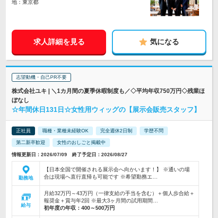
地：東京都
求人詳細を見る
気になる
志望動機・自己PR不要
株式会社ユキ | ＼1カ月間の夏季休暇制度も／◇平均年収750万円◇残業ほ
ぼなし
☆年間休日131日☆女性用ウィッグの【展示会販売スタッフ】
正社員
職種・業種未経験OK
完全週休2日制
学歴不問
第二新卒歓迎
女性のおしごと掲載中
情報更新日：2026/07/09 終了予定日：2026/08/27
【日本全国で開催される展示会へ向かいます！】 ※通いの場
合は現場へ直行直帰も可能です ※希望勤務エ…
勤務地
月給32万円～43万円（一律支給の手当を含む）＋個人歩合給＋
報奨金＋賞与年2回 ※最大3ヶ月間の試用期間…
給与
初年度の年収：
400～500万円