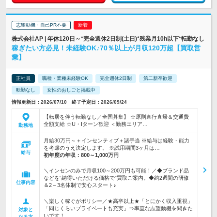
志望動機・自己PR不要
株式会社AP | 年休120日～*完全週休2日制(土日)*残業月10h以下*転勤なし
稼ぎたい方必見！未経験OK♪70％以上が月収120万超【買取営
業】
正社員
職種・業種未経験OK
完全週休2日制
第二新卒歓迎
転勤なし
女性のおしごと掲載中
情報更新日：2026/07/10 終了予定日：2026/09/24
【転居を伴う転勤なし／全国募集】 ☆原則直行直帰＆交通費
全額支給 ☆U・Iターン歓迎 ＜勤務エリア…
勤務地
月給30万円～＋インセンティブ＋諸手当 ※給与は経験・能力
を考慮のうえ決定します。 ※試用期間3ヶ月は…
給与
初年度の年収：
800～1,000万円
＼インセンのみで月収100～200万円も可能！／◆ブランド品
などを“納得いただける価格で”買取ご案内。◆約2週間の研修
仕事内容
＆2～3名体制で安心スタート♪
＼楽しく稼ぐがポリシー／★高卒以上★「とにかく収入重視」
「同じくらいプライベートも充実」⇒率直な志望動機を聞きた
対象と
いです！
なる方