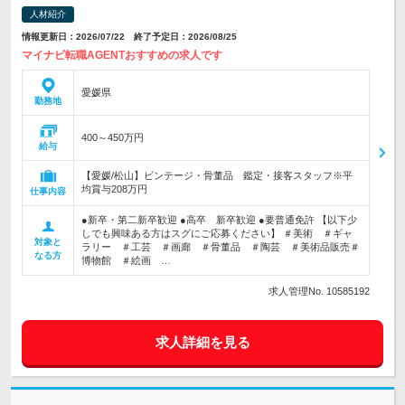
人材紹介
情報更新日：2026/07/22 終了予定日：2026/08/25
マイナビ転職AGENTおすすめの求人です
愛媛県
勤務地
400～450万円
給与
【愛媛/松山】ビンテージ・骨董品 鑑定・接客スタッフ※平
均賞与208万円
仕事内容
●新卒・第二新卒歓迎 ●高卒 新卒歓迎 ●要普通免許 【以下少
しでも興味ある方はスグにご応募ください】 ＃美術 ＃ギャ
対象と
ラリー ＃工芸 ＃画廊 ＃骨董品 ＃陶芸 ＃美術品販売＃
なる方
博物館 ＃絵画 …
求人管理No. 10585192
求人詳細を見る