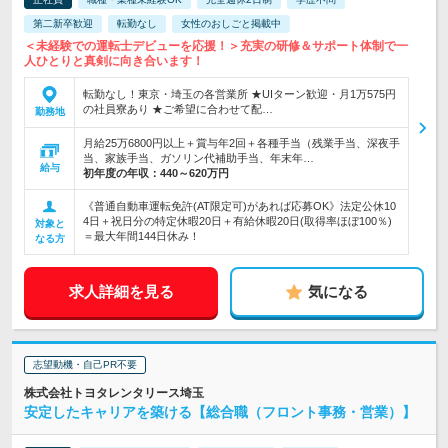
第二新卒歓迎
転勤なし
女性のおしごと掲載中
＜未経験での運転士デビューを応援！＞充実の研修＆サポート体制で一
人ひとりと真剣に向き合います！
転勤なし！東京・埼玉の各営業所 ★UIターン歓迎・月1万575円
の社員寮あり ★ご希望に合わせて配…
勤務地
月給25万6800円以上＋賞与年2回＋各種手当（残業手当、深夜手
当、家族手当、ガソリン代補助手当、年末年…
給与
初年度の年収：
440～620万円
《普通自動車運転免許(AT限定可)があれば応募OK》法定公休10
4日＋祝日分の特定休暇20日＋有給休暇20日(取得率ほぼ100％)
対象と
＝最大年間144日休み！
なる方
求人詳細を見る
気になる
志望動機・自己PR不要
株式会社トヨタレンタリース埼玉
安定したキャリアを築ける【総合職（フロント事務・営業）】