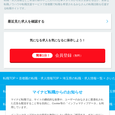
転職・求人情報などご希望の条件やこだわりの仕事スタイルから求人を探せるほか、豊富な
転職ノウハウや転職支援サービスで首都圏で転職を希望されるみなさんの転職活動を応援す
る転職サイトです。
最近見た求人を確認する
気になる求人を気になるに保存しよう！
会員登録
簡単1分！
（無料）
転職TOP
首都圏の転職・求人情報TOP
埼玉県の転職・求人情報一覧
さい
転職TOP
首都圏の転職・求人情報TOP
埼玉県の転職・求人情報一覧
埼玉
マイナビ転職からのお知らせ
マイナビ転職では、サイトの継続的な改善や、ユーザーのみなさまに最適化され
た広告を配信すること等を目的に、Cookie等の「インフォマティブデータ」を利
転職TOP
業種から探す
レジャーの転職・求人情報一覧
旅行・観光の転職
用しています。
インフォマティブデータの提供を無効にしたい場合は「確認する」ボタンのリン