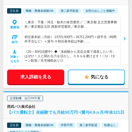
正社員
職種・業種未経験OK
第二新卒歓迎
女性のおしごと掲載中
＼東京・千葉・埼玉・栃木の各営業所／ 〇東京都 足立営業事務
所／東京都足立区 西新井営業所／東京都…
勤務地
初任基本給（月給） 23万5,000円～26万2,200円＋諸手当（時間
外手当など）＋賞与 ※初任基本給は年齢、…
給与
《20～30代活躍中》◆「未経験から安定企業で成長したい方」
はぜひ！人と関わる力を活かし、スキルを磨けます！◇U・Iタ
対象と
ーン歓迎／住宅補助あり◎
なる方
求人詳細を見る
気になる
志望動機・自己PR不要
西武バス株式会社
【バス運転士】未経験でも月給30万円~/賞与4.6ヵ月/年休121日
正社員
職種・業種未経験OK
学歴不問
第二新卒歓迎
転勤なし