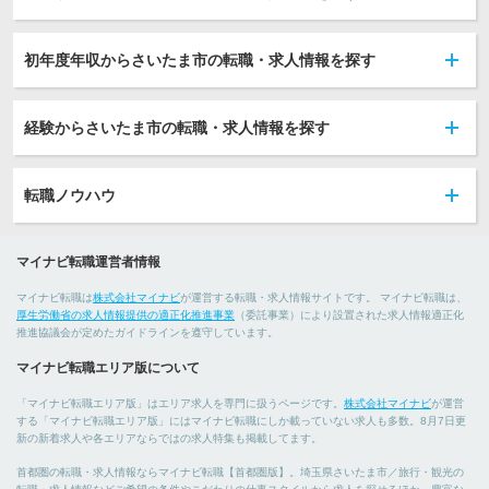
初年度年収からさいたま市の転職・求人情報を探す
経験からさいたま市の転職・求人情報を探す
転職ノウハウ
マイナビ転職運営者情報
マイナビ転職は
株式会社マイナビ
が運営する転職・求人情報サイトです。 マイナビ転職は、
厚生労働省の求人情報提供の適正化推進事業
（委託事業）により設置された求人情報適正化
推進協議会が定めたガイドラインを遵守しています。
マイナビ転職エリア版について
「マイナビ転職エリア版」はエリア求人を専門に扱うページです。
株式会社マイナビ
が運営
する「マイナビ転職エリア版」にはマイナビ転職にしか載っていない求人も多数。8月7日更
新の新着求人や各エリアならではの求人特集も掲載してます。
首都圏の転職・求人情報ならマイナビ転職【首都圏版】。埼玉県さいたま市／旅行・観光の