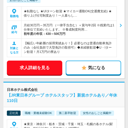
女性のおしごと掲載中
★転勤なし ★UIターン歓迎 ★マイカー通勤OK(交通費支給) ★
借り上げ社宅制度あり！一人暮らし…
勤務地
月給30万円～35万円 （一律手当含む）＋賞与年2回 ※残業代は1
分単位で支給いたします。 ※養成制度利用…
給与
初年度の年収：
430～500万円
【幅広い年齢層の採用実績あり！】必要なのは普通自動車免許
のみ（会社負担で大型免許の取得可）◆未経験歓迎◆U・Iター
対象と
ン歓迎！月1万円の寮あり
なる方
求人詳細を見る
気になる
日本ホテル株式会社
【JR東日本グループ ホテルスタッフ】新規ホテルあり／年休
110日
正社員
職種・業種未経験OK
第二新卒歓迎
女性のおしごと掲載中
★東京・神奈川・栃木・茨城・千葉・埼玉・札幌の各ホテル(駅