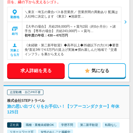
日を、縁の下から支えるシゴト。
＼東京・埼玉の乗合バス各営業所／ 営業所間の異動あり 配属は
入社時に決定します 《東京》 ■池袋営…
勤務地
【大卒の場合】 月給259,000円～＋賞与2回（約5か月分）＋諸
手当 【専卒の場合】 月給243,000円～＋賞与…
給与
初年度の年収：
430～470万円
《未経験・第二新卒歓迎》◆高卒以上◆35歳以下の方(※)◆要普
免*直近3年で4.5万円の賃上げ実施★慣れ親しんだ地域で『交通
対象と
インフラ』を裏から支える
なる方
求人詳細を見る
気になる
志望動機・自己PR不要
株式会社STEPトラベル
旅の思い出づくりをお手伝い！【ツアーコンダクター】年休
125日
正社員
職種・業種未経験OK
学歴不問
第二新卒歓迎
転勤なし
リモートワーク可
女性のおしごと掲載中