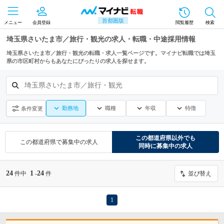
首都圏版
メニュー
会員登録
閲覧履歴
検索
埼玉県さいたま市／旅行・観光の求人・転職・中途採用情報
埼玉県さいたま市／旅行・観光の転職・求人一覧ページです。マイナビ転職では埼玉
県の市区町村からもあなたにぴったりの求人を探せます。
埼玉県さいたま市／旅行・観光
勤務地
職種
年収
特徴
条件変更
この都道府県
以外でも
この都道府県
で募集中の求人
同時に募集中の求人
24
1
24
件中
-
件
並び替え
1