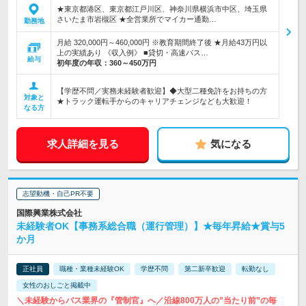
★東京都港区、東京都江戸川区、神奈川県横浜市中区、埼玉県
さいたま市岩槻区 ★全営業所でマイカー通勤…
勤務地
月給 320,000円～460,000円 ※教育期間終了後 ★月給43万円以
上の実績あり 《収入例》 ■貸切・高速バス…
給与
初年度の年収：
360～450万円
【学歴不問／実務未経験者歓迎】◆大型二種免許をお持ちの方
対象と
★トラック運転手からのキャリアチェンジなども大歓迎！
なる方
求人詳細を見る
気になる
志望動機・自己PR不要
国際興業株式会社
未経験者OK【事務系総合職（運行管理）】★毎年昇給★賞与5
か月
正社員
職種・業種未経験OK
学歴不問
第二新卒歓迎
転勤なし
女性のおしごと掲載中
＼未経験からバス業界の『管制官』へ／沿線800万人の”当たり前”の毎