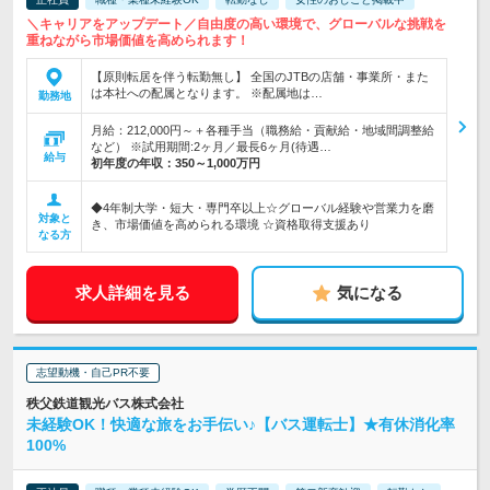
＼キャリアをアップデート／自由度の高い環境で、グローバルな挑戦を
重ねながら市場価値を高められます！
【原則転居を伴う転勤無し】 全国のJTBの店舗・事業所・また
は本社への配属となります。 ※配属地は…
勤務地
月給：212,000円～＋各種手当（職務給・貢献給・地域間調整給
など） ※試用期間:2ヶ月／最長6ヶ月(待遇…
給与
初年度の年収：
350～1,000万円
◆4年制大学・短大・専門卒以上☆グローバル経験や営業力を磨
対象と
き、市場価値を高められる環境 ☆資格取得支援あり
なる方
求人詳細を見る
気になる
志望動機・自己PR不要
秩父鉄道観光バス株式会社
未経験OK！快適な旅をお手伝い♪【バス運転士】★有休消化率
100%