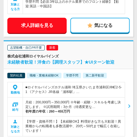
学歴不問【必須:3年以上のホテル業界でのフロント経験】【歓
対象と
迎:英語・中国語】
なる方
求人詳細を見る
気になる
志望動機・自己PR不要
株式会社浦和ロイヤルパインズ
未経験者歓迎！洋食の【調理スタッフ】★UIターン歓迎
契約社員
職種・業種未経験OK
学歴不問
第二新卒歓迎
■ロイヤルパインズホテル浦和 埼玉県さいたま市浦和区仲町2-5-
1 《アクセス》JR各線「浦和駅」…
勤務地
月給：200,000円～350,000円 ※年齢・経験・スキルを考慮し決
定します。 ※試用期間：3か月（待遇変更な…
給与
初年度の年収：
260～455万円
【学歴・資格不問！】【未経験OK】料理好きな方も大歓迎！異
業種からの転職者も多数活躍中、20代～50代まで幅広く在籍し
対象と
ています！
なる方