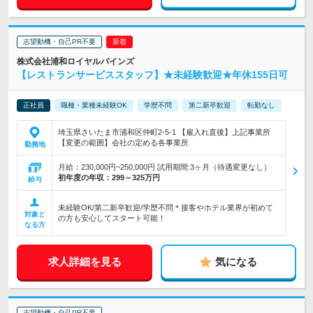
志望動機・自己PR不要
株式会社浦和ロイヤルパインズ
【レストランサービススタッフ】★未経験歓迎★年休155日可
正社員
職種・業種未経験OK
学歴不問
第二新卒歓迎
転勤なし
埼玉県さいたま市浦和区仲町2-5-1 【雇入れ直後】上記事業所
【変更の範囲】会社の定める各事業所
勤務地
月給：230,000円~250,000円 試用期間:3ヶ月（待遇変更なし）
初年度の年収：
299～325万円
給与
未経験OK/第二新卒歓迎/学歴不問＊接客やホテル業界が初めて
対象と
の方も安心してスタート可能！
なる方
求人詳細を見る
気になる
志望動機・自己PR不要