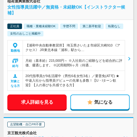
稲荷屋興業株式会社
女性指導員活躍中／無資格・未経験OK【インストラクター候
補】
正社員
職種・業種未経験OK
学歴不問
第二新卒歓迎
転勤なし
女性のおしごと掲載中
【浦和中央自動車教習所】 埼玉県さいたま市緑区大崎910 《ア
クセス》 JR東北本線「浦和」駅から…
勤務地
月給（基本給）215,000円～ ※入社前のご経験などを総合的に評
価、優遇します。 ※試用期間6ヶ月（待遇…
給与
20代指導員が9名活躍中（男性6名女性3名）／要普免(AT可) ★
中途入社から指導員デビューの先輩も多数！【U・Iターン歓
対象と
迎】【人の喜びを共感できる方】
なる方
求人詳細を見る
気になる
志望動機・自己PR不要
京王観光株式会社