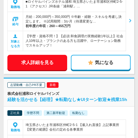
■ロイヤルパインズホテル浦和 埼玉県さいたま市浦和区仲町2-5-
1 《アクセス》JR各線「浦和駅」…
勤務地
月給：200,000円～350,000円 ※年齢・経験・スキルを考慮し決
定します。 ※試用期間：3か月（待遇変更な…
給与
初年度の年収：
260～455万円
【学歴・資格不問！】【必須:和食調理の実務経験1年以上】社会
人10年以上・ブランクのある方も活躍中、ローテーション勤務
対象と
でスキルアップ！
なる方
求人詳細を見る
気になる
志望動機・自己PR不要
株式会社浦和ロイヤルパインズ
経験を活かせる【経理】★転勤なし★UIターン歓迎★残業15h
正社員
学歴不問
第二新卒歓迎
転勤なし
埼玉県さいたま市浦和区仲町2-5-1 【雇入れ直後】上記事業所
【変更の範囲】会社の定める各事業所
勤務地