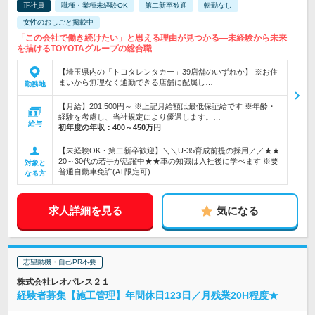
正社員
職種・業種未経験OK
第二新卒歓迎
転勤なし
女性のおしごと掲載中
「この会社で働き続けたい」と思える理由が見つかる―未経験から未来
を描けるTOYOTAグループの総合職
【埼玉県内の「トヨタレンタカー」39店舗のいずれか】 ※お住
まいから無理なく通勤できる店舗に配属し…
勤務地
【月給】201,500円～ ※上記月給額は最低保証給です ※年齢・
経験を考慮し、当社規定により優遇します。…
給与
初年度の年収：
400～450万円
【未経験OK・第二新卒歓迎】＼＼U-35育成前提の採用／／★★
20～30代の若手が活躍中★★車の知識は入社後に学べます ※要
対象と
普通自動車免許(AT限定可)
なる方
求人詳細を見る
気になる
志望動機・自己PR不要
株式会社レオパレス２１
経験者募集【施工管理】年間休日123日／月残業20H程度★