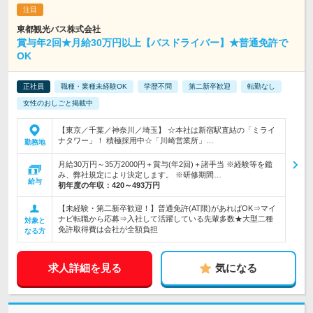
東都観光バス株式会社
賞与年2回★月給30万円以上【バスドライバー】★普通免許で
OK
正社員
職種・業種未経験OK
学歴不問
第二新卒歓迎
転勤なし
女性のおしごと掲載中
【東京／千葉／神奈川／埼玉】 ☆本社は新宿駅直結の「ミライ
ナタワー」！ 積極採用中☆「川崎営業所」…
勤務地
月給30万円～35万2000円＋賞与(年2回)＋諸手当 ※経験等を鑑
み、弊社規定により決定します。 ※研修期間…
給与
初年度の年収：
420～493万円
【未経験・第二新卒歓迎！】普通免許(AT限)があればOK⇒マイ
ナビ転職から応募⇒入社して活躍している先輩多数★大型二種
対象と
免許取得費は会社が全額負担
なる方
求人詳細を見る
気になる