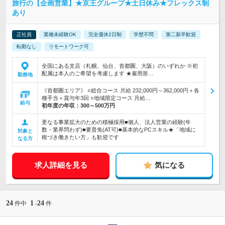
旅行の【企画営業】★京王グループ★土日休み★フレックス制
あり
正社員
業種未経験OK
完全週休2日制
学歴不問
第二新卒歓迎
転勤なし
リモートワーク可
全国にある支店（札幌、仙台、首都圏、大阪）のいずれか ※初
配属は本人のご希望を考慮します ★雇用形…
勤務地
《首都圏エリア》 ○総合コース 月給 232,000円～362,000円＋各
種手当＋賞与年3回 ○地域限定コース 月給…
給与
初年度の年収：
300～500万円
更なる事業拡大のための積極採用■個人、法人営業の経験(年
数・業界問わず)■要普免(AT可)■基本的なPCスキル★「地域に
対象と
根づき働きたい方」も歓迎です
なる方
求人詳細を見る
気になる
24
1
24
件中
-
件