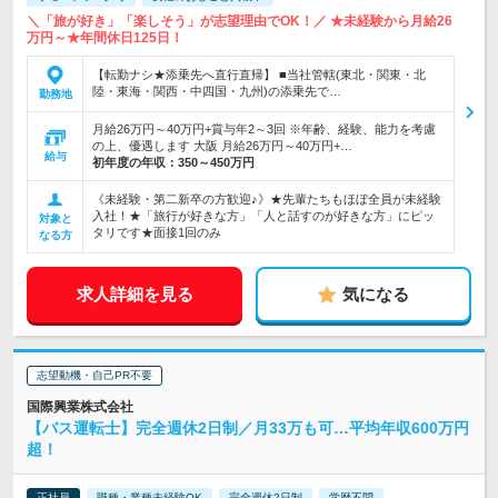
＼「旅が好き」「楽しそう」が志望理由でOK！／ ★未経験から月給26
万円～★年間休日125日！
【転勤ナシ★添乗先へ直行直帰】 ■当社管轄(東北・関東・北
陸・東海・関西・中四国・九州)の添乗先で…
勤務地
月給26万円～40万円+賞与年2～3回 ※年齢、経験、能力を考慮
の上、優遇します 大阪 月給26万円～40万円+…
給与
初年度の年収：
350～450万円
《未経験・第二新卒の方歓迎♪》★先輩たちもほぼ全員が未経験
入社！★「旅行が好きな方」「人と話すのが好きな方」にピッ
対象と
タリです★面接1回のみ
なる方
求人詳細を見る
気になる
志望動機・自己PR不要
国際興業株式会社
【バス運転士】完全週休2日制／月33万も可…平均年収600万円
超！
正社員
職種・業種未経験OK
完全週休2日制
学歴不問