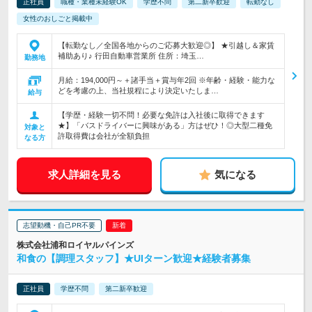
正社員
職種・業種未経験OK
学歴不問
第二新卒歓迎
転勤なし
女性のおしごと掲載中
【転勤なし／全国各地からのご応募大歓迎◎】 ★引越し＆家賃
補助あり♪ 行田自動車営業所 住所：埼玉…
勤務地
月給：194,000円～＋諸手当＋賞与年2回 ※年齢・経験・能力な
どを考慮の上、当社規程により決定いたしま…
給与
【学歴・経験一切不問！必要な免許は入社後に取得できます
★】「バスドライバーに興味がある」方はぜひ！◎大型二種免
対象と
許取得費は会社が全額負担
なる方
求人詳細を見る
気になる
志望動機・自己PR不要
株式会社浦和ロイヤルパインズ
和食の【調理スタッフ】★UIターン歓迎★経験者募集
正社員
学歴不問
第二新卒歓迎