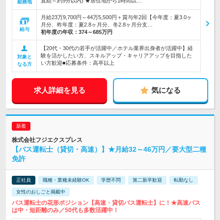
直結～約5分以内) ★居住地から1時間以…
勤務地
月給23万9,700円～44万5,500円＋賞与年2回【今年度：夏3.0ヶ
月分、昨年度：夏2.8ヶ月分、冬2.8ヶ月分支…
給与
初年度の年収：
374～685万円
【20代・30代の若手が活躍中／ホテル業界出身者が活躍中】経
験を活かしたい方、スキルアップ・キャリアアップを目指した
対象と
い方歓迎■応募条件：高卒以上
なる方
求人詳細を見る
気になる
株式会社フジエクスプレス
【バス運転士（貸切・高速）】★月給32～46万円／要大型二種
免許
正社員
職種・業種未経験OK
学歴不問
第二新卒歓迎
転勤なし
女性のおしごと掲載中
バス運転士の花形ポジション【高速・貸切バス運転士】に！★高速バス
は中・短距離のみ／50代も多数活躍中！