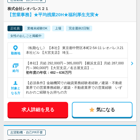
株式会社レオパレス２１
【営業事務】★平均残業20H★福利厚生充実★
正社員
業種未経験OK
上場
完全週休2日制
女性のおしごと掲載中
《転勤なし》 【本社】 東京都中野区本町2-54-11 レオパレス21
本社ビル 【大宮支店】 埼玉…
勤務地
【本社】月給 292,000円～385,000円 【横浜支店】月給 287,000
円～380,000円 【大宮支店／名古屋支店】…
給与
初年度の年収：
482～636万円
【必須条件】金融機関での融資業務経験者経験／建築・不動産
業界での営業事務経験／建築・不動産業界での営業経験 いず
対象と
れかのご経験をお持ちの方
なる方
求人詳細を見る
気になる
志望動機・自己PR不要