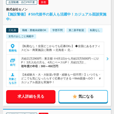
志望動機・自己PR不要
株式会社セノン
【施設警備】＃50代後半の新人も活躍中！カジュアル面談実施
中♪
正社員
職種・業種未経験OK
学歴不問
第二新卒歓迎
転勤なし
女性のおしごと掲載中
【転勤なし！全国どこからでも応募OK♪】 ◆全国にあるオフィ
スビル・商業施設に勤務 ＜北海道＞ 北…
勤務地
月給21万2900円：東京都 ※4月1日から月給23万5000円～にU
P！ 3月入社の方も、4月にベースUP！ 月給21万2…
給与
初年度の年収：
300～450万円
【未経験大・大・大歓迎♪学歴・経験も一切不問！】いつでも・
どこでも気になったらすぐ応募ができる⇒Web面接へGO！ ＃
対象と
カジュアル面談も実施中！
なる方
求人詳細を見る
気になる