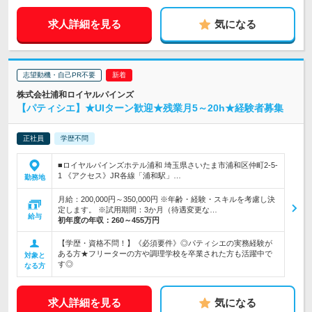
求人詳細を見る
気になる
志望動機・自己PR不要
株式会社浦和ロイヤルパインズ
【パティシエ】★UIターン歓迎★残業月5～20h★経験者募集
正社員
学歴不問
■ロイヤルパインズホテル浦和 埼玉県さいたま市浦和区仲町2-5-
1 《アクセス》JR各線「浦和駅」…
勤務地
月給：200,000円～350,000円 ※年齢・経験・スキルを考慮し決
定します。 ※試用期間：3か月（待遇変更な…
給与
初年度の年収：
260～455万円
【学歴・資格不問！】《必須要件》◎パティシエの実務経験が
ある方★フリーターの方や調理学校を卒業された方も活躍中で
対象と
す◎
なる方
求人詳細を見る
気になる