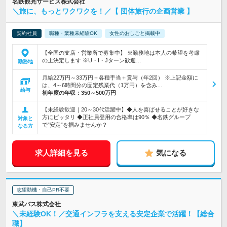
名鉄観光サービス株式会社
＼旅に、もっとワクワクを！／【 団体旅行の企画営業 】
契約社員
職種・業種未経験OK
女性のおしごと掲載中
【全国の支店・営業所で募集中】 ※勤務地は本人の希望を考慮
の上決定します ※U・I・Jターン歓迎…
勤務地
月給22万円～33万円＋各種手当＋賞与（年2回） ※上記金額に
は、4～6時間分の固定残業代（1万円）を含み…
給与
初年度の年収：
350～500万円
【未経験歓迎｜20～30代活躍中】◆人を喜ばせることが好きな
方にピッタリ ◆正社員登用の合格率は90％ ◆名鉄グループ
対象と
で”安定”を掴みませんか？
なる方
求人詳細を見る
気になる
志望動機・自己PR不要
東武バス株式会社
＼未経験OK！／交通インフラを支える安定企業で活躍！【総合
職】