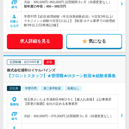
月給：300,000円~450,000円 試用期間:3ヶ月（待遇変更なし）
初年度の年収：
450～585万円
給与
学歴不問【必須:経理経験（年次決算経験必須）※目安3年以上/
マネジメント経験※目安2人以上】【歓迎:ホテル業界での経理経
対象と
験3年以上/日商簿記2級】
なる方
求人詳細を見る
気になる
志望動機・自己PR不要
株式会社浦和ロイヤルパインズ
【フロントスタッフ】★管理職★UIターン歓迎★経験者募集
正社員
学歴不問
第二新卒歓迎
転勤なし
埼玉県さいたま市浦和区仲町2-5-1 【雇入れ直後】上記事業所
【変更の範囲】会社の定める各事業所
勤務地
月給：300,000円～375,000円 試用期間:3ヶ月（待遇変更なし）
給与