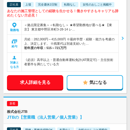
正社員
上場
完全週休2日制
転勤なし
女性のおしごと掲載中
あなたの施工管理としての経験を生かせる！働きやすさもキャリアも諦
めたくない方必見！
＜拠点限定募集＞＜転勤なし＞ ★希望勤務地が選べる★ 【東
京】 東京都中野区本町3‐28‐14 レ…
勤務地
月給：282,000円～415,000円 ※最終学歴・経験・能力を考慮の
上、決定します。 ※残業代は別途支給いた…
給与
初年度の年収：
515～721万円
《必須》高卒以上・普通自動車運転免許(AT限定可)・主任技術
対象と
者要件を満たしている方
なる方
求人詳細を見る
気になる
株式会社JTB
JTBの【営業職（法人営業／個人営業）】
正社員
職種・業種未経験OK
転勤なし
女性のおしごと掲載中