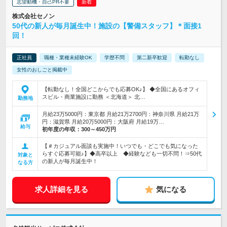
志望動機・自己PR不要
株式会社セノン
50代の新人が毎月誕生中！施設の【警備スタッフ】＊面接1
回！
正社員
職種・業種未経験OK
学歴不問
第二新卒歓迎
転勤なし
女性のおしごと掲載中
【転勤なし！全国どこからでも応募OK♪】 ◆全国にあるオフィ
スビル・商業施設に勤務 ＜北海道＞ 北…
勤務地
月給23万5000円：東京都 月給21万2700円：神奈川県 月給21万
円：滋賀県 月給20万5000円：大阪府 月給19万…
給与
初年度の年収：
300～450万円
【＃カジュアル面談も実施中！いつでも・どこでも気になった
らすぐ応募可能♪】◆高卒以上 ◆経験なども一切不問！⇒50代
対象と
の新人が毎月誕生中！
なる方
求人詳細を見る
気になる