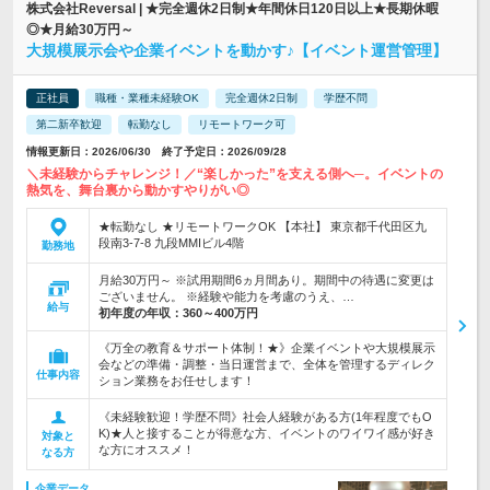
株式会社Reversal | ★完全週休2日制★年間休日120日以上★長期休暇
◎★月給30万円～
大規模展示会や企業イベントを動かす♪【イベント運営管理】
正社員
職種・業種未経験OK
完全週休2日制
学歴不問
第二新卒歓迎
転勤なし
リモートワーク可
情報更新日：2026/06/30 終了予定日：2026/09/28
＼未経験からチャレンジ！／“楽しかった”を支える側へ─。イベントの
熱気を、舞台裏から動かすやりがい◎
★転勤なし ★リモートワークOK 【本社】 東京都千代田区九
段南3-7-8 九段MMIビル4階
勤務地
月給30万円～ ※試用期間6ヵ月間あり。期間中の待遇に変更は
ございません。 ※経験や能力を考慮のうえ、…
給与
初年度の年収：
360～400万円
《万全の教育＆サポート体制！★》企業イベントや大規模展示
会などの準備・調整・当日運営まで、全体を管理するディレク
仕事内容
ション業務をお任せします！
《未経験歓迎！学歴不問》社会人経験がある方(1年程度でもO
K)★人と接することが得意な方、イベントのワイワイ感が好き
対象と
な方にオススメ！
なる方
企業データ