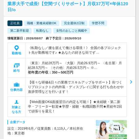
業界大手で成長!【空間づくりサポート】月収37万可×年休120
日/o
正社員
職種・業種未経験OK
完全週休2日制
学歴不問
第二新卒歓迎
転勤なし
女性のおしごと掲載中
情報更新日：2026/08/07 終了予定日：2026/09/10
《転勤なし／腰を据えて働ける環境！》 全国の各プロジェク
ト先が勤務地です♪ ★あなたの好きな街でず…
勤務地
〈東京〉月給28万円～ 〈大阪〉月給26.9万円～ 〈名古屋〉月
給28.5万円～ 〈その他〉月給26.5万円～ ※…
給与
初年度の年収：
350～500万円
【様々な研修&日々の業務でスキルアップをサポート】街づく
りプロジェクトの内外装・ディスプレイに関する打ち合わせや
仕事内容
進捗管理などを行います！
【Web面接OK&面接翌日の内定も可能！】★未経験・第二新
卒・フリーター歓迎★学歴・経験・転職回数不問★昇給年2回
対象と
で頑張りを還元！
なる方
企業データ
設立：2019年6月／従業員数：8,119人／本社所在
地：東京都