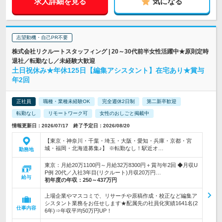
求人詳細を見る
気になる
志望動機・自己PR不要
株式会社リクルートスタッフィング | 20～30代前半女性活躍中★原則定時
退社／転勤なし／未経験大歓迎
土日祝休み★年休125日【編集アシスタント】在宅あり★賞与
年2回
正社員
職種・業種未経験OK
完全週休2日制
第二新卒歓迎
転勤なし
リモートワーク可
女性のおしごと掲載中
情報更新日：2026/07/17 終了予定日：2026/08/20
【東京・神奈川・千葉・埼玉・大阪・愛知・兵庫・京都・宮
城・福岡・北海道募集♪】 ※転勤なし！駅近オ…
勤務地
東京：月給20万1100円～月給32万8300円＋賞与年2回 ◆月収U
P例 20代／入社3年目(リクルート)月収20万円…
給与
初年度の年収：
250～437万円
上場企業やマスコミで、リサーチや原稿作成・校正など編集ア
シスタント業務をお任せします★配属先の社員化実績1641名(2
仕事内容
6年)⇒年収平均50万円UP！