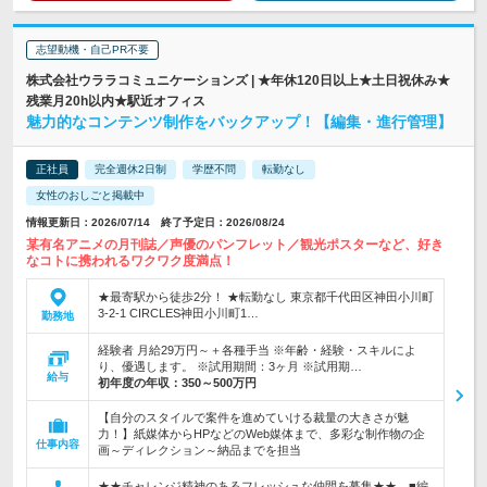
志望動機・自己PR不要
株式会社ウララコミュニケーションズ | ★年休120日以上★土日祝休み★
残業月20h以内★駅近オフィス
魅力的なコンテンツ制作をバックアップ！【編集・進行管理】
正社員
完全週休2日制
学歴不問
転勤なし
女性のおしごと掲載中
情報更新日：2026/07/14 終了予定日：2026/08/24
某有名アニメの月刊誌／声優のパンフレット／観光ポスターなど、好き
なコトに携われるワクワク度満点！
★最寄駅から徒歩2分！ ★転勤なし 東京都千代田区神田小川町
3-2-1 CIRCLES神田小川町1…
勤務地
経験者 月給29万円～＋各種手当 ※年齢・経験・スキルによ
り、優遇します。 ※試用期間：3ヶ月 ※試用期…
給与
初年度の年収：
350～500万円
【自分のスタイルで案件を進めていける裁量の大きさが魅
力！】紙媒体からHPなどのWeb媒体まで、多彩な制作物の企
仕事内容
画～ディレクション～納品までを担当
★★チャレンジ精神のあるフレッシュな仲間を募集★★ ■編