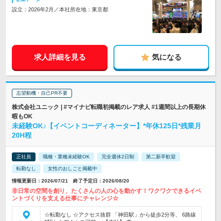
設立：2026年2月／本社所在地：東京都
求人詳細を見る
気になる
志望動機・自己PR不要
株式会社ユニック | #マイナビ転職初掲載のレア求人 #1週間以上の長期休
暇もOK
未経験OK♪【イベントコーディネーター】*年休125日*残業月
20H程
正社員
職種・業種未経験OK
完全週休2日制
第二新卒歓迎
転勤なし
女性のおしごと掲載中
情報更新日：2026/07/21 終了予定日：2026/08/20
非日常の空間を創り、たくさんの人の心を動かす！ワクワクできるイベ
ントづくりを支える仕事にチャレンジ☆
☆転勤なし ☆アクセス抜群 「神田駅」から徒歩2分等、 6路線