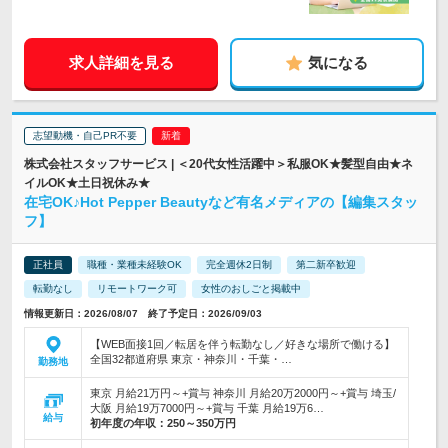
求人詳細を見る
気になる
志望動機・自己PR不要
株式会社スタッフサービス | ＜20代女性活躍中＞私服OK★髪型自由★ネ
イルOK★土日祝休み★
在宅OK♪Hot Pepper Beautyなど有名メディアの【編集スタッ
フ】
正社員
職種・業種未経験OK
完全週休2日制
第二新卒歓迎
転勤なし
リモートワーク可
女性のおしごと掲載中
情報更新日：2026/08/07 終了予定日：2026/09/03
【WEB面接1回／転居を伴う転勤なし／好きな場所で働ける】
全国32都道府県 東京・神奈川・千葉・…
勤務地
東京 月給21万円～+賞与 神奈川 月給20万2000円～+賞与 埼玉/
大阪 月給19万7000円～+賞与 千葉 月給19万6…
給与
初年度の年収：
250～350万円