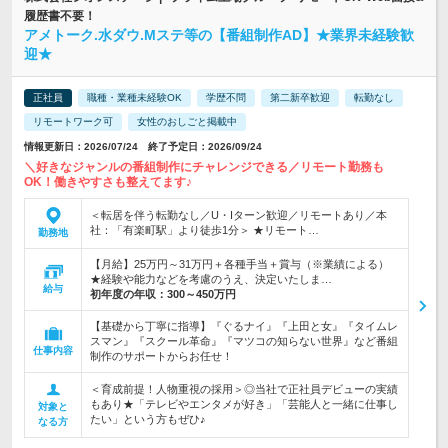
履歴書不要！
アメトーク.水ダウ.Mステ等の【番組制作AD】★業界未経験歓
迎★
正社員
職種・業種未経験OK
学歴不問
第二新卒歓迎
転勤なし
リモートワーク可
女性のおしごと掲載中
情報更新日：2026/07/24 終了予定日：2026/09/24
＼好きなジャンルの番組制作にチャレンジできる／リモート勤務も
OK！働きやすさも整えてます♪
＜転居を伴う転勤なし／U・Iターン歓迎／リモートあり／本
社：「有楽町駅」より徒歩1分＞ ★リモート…
勤務地
【月給】25万円～31万円＋各種手当＋賞与（※業績による）
★経験や能力などを考慮のうえ、決定いたしま…
給与
初年度の年収：
300～450万円
【基礎から丁寧に指導】『ぐるナイ』『上田と女』『タイムレ
スマン』『スクール革命』『マツコの知らない世界』など番組
仕事内容
制作のサポートからお任せ！
＜育成前提！人物重視の採用＞◎当社で正社員デビューの実績
もあり★「テレビやエンタメが好き」「芸能人と一緒に仕事し
対象と
たい」という方もぜひ♪
なる方