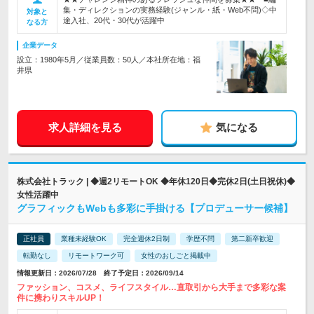
集・ディレクションの実務経験(ジャンル・紙・Web不問)◇中
対象と
途入社、20代・30代が活躍中
なる方
企業データ
設立：1980年5月／従業員数：50人／本社所在地：福
井県
求人詳細を見る
気になる
株式会社トラック | ◆週2リモートOK ◆年休120日◆完休2日(土日祝休)◆
女性活躍中
グラフィックもWebも多彩に手掛ける【プロデューサー候補】
正社員
業種未経験OK
完全週休2日制
学歴不問
第二新卒歓迎
転勤なし
リモートワーク可
女性のおしごと掲載中
情報更新日：2026/07/28 終了予定日：2026/09/14
ファッション、コスメ、ライフスタイル…直取引から大手まで多彩な案
件に携わりスキルUP！