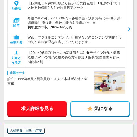
【転勤無し＆神保町駅より徒歩1分の好立地】 ■東京都千代田
区神田神保町2-3-1 岩波書店アネック…
勤務地
月給250,234円～296,886円＋各種手当＋決算賞与（年2回／業
績連動） ※経験・年齢・能力を考慮の上、当…
給与
初年度の年収：
300～550万円
Web、デジタルコンテンツ、印刷物などのコンテンツ制作全般
の制作進行管理を担当していただきます。
仕事内容
【20～40代活躍中/社内の雰囲気も◎】◆デザイン制作の業務
経験◇Webの制作経験のある方も歓迎★服装/髪型自由★有休
対象と
消化率8割
なる方
企業データ
設立：1995年8月／従業員数：20人／本社所在地：東
京都
求人詳細を見る
気になる
志望動機・自己PR不要