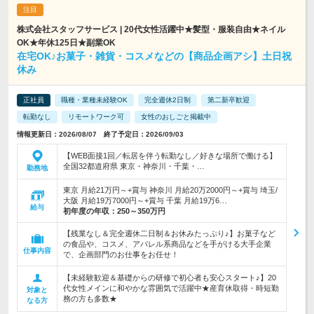
株式会社スタッフサービス | 20代女性活躍中★髪型・服装自由★ネイル
OK★年休125日★副業OK
在宅OK♪お菓子・雑貨・コスメなどの【商品企画アシ】土日祝
休み
正社員
職種・業種未経験OK
完全週休2日制
第二新卒歓迎
転勤なし
リモートワーク可
女性のおしごと掲載中
情報更新日：2026/08/07 終了予定日：2026/09/03
【WEB面接1回／転居を伴う転勤なし／好きな場所で働ける】
全国32都道府県 東京・神奈川・千葉・…
勤務地
東京 月給21万円～+賞与 神奈川 月給20万2000円～+賞与 埼玉/
大阪 月給19万7000円～+賞与 千葉 月給19万6…
給与
初年度の年収：
250～350万円
【残業なし＆完全週休二日制＆お休みたっぷり♪】お菓子など
の食品や、コスメ、アパレル系商品などを手がける大手企業
仕事内容
で、企画部門のお仕事をお任せ！
【未経験歓迎＆基礎からの研修で初心者も安心スタート♪】20
代女性メインに和やかな雰囲気で活躍中★産育休取得・時短勤
対象と
務の方も多数★
なる方