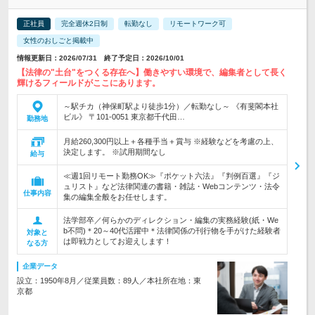
正社員
完全週休2日制
転勤なし
リモートワーク可
女性のおしごと掲載中
情報更新日：2026/07/31 終了予定日：2026/10/01
【法律の"土台"をつくる存在へ】働きやすい環境で、編集者として長く
輝けるフィールドがここにあります。
～駅チカ（神保町駅より徒歩1分）／転勤なし～ 《有斐閣本社
ビル》 〒101-0051 東京都千代田…
勤務地
月給260,300円以上＋各種手当＋賞与 ※経験などを考慮の上、
決定します。 ※試用期間なし
給与
≪週1回リモート勤務OK≫『ポケット六法』『判例百選』『ジ
ュリスト』など法律関連の書籍・雑誌・Webコンテンツ・法令
仕事内容
集の編集全般をお任せします。
法学部卒／何らかのディレクション・編集の実務経験(紙・We
b不問)＊20～40代活躍中＊法律関係の刊行物を手がけた経験者
対象と
は即戦力としてお迎えします！
なる方
企業データ
設立：1950年8月／従業員数：89人／本社所在地：東
京都