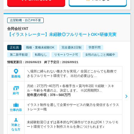
志望動機・自己PR不要
合同会社YAT
【イラストレーター】未経験◎フルリモートOK×研修充実
正社員
職種・業種未経験OK
完全週休2日制
学歴不問
第二新卒歓迎
転勤なし
リモートワーク可
女性のおしごと掲載中
情報更新日：2026/06/23 終了予定日：2026/09/21
＼場所に縛られない働き方を実現／ 全国どこからでも勤務で
きるフルリモート環境です。 出社の必要はな…
勤務地
月給：27万円~40万円＋各種手当＋賞与年2回 ※経験・スキ
ル・年齢を考慮の上、決定します。 ※試用期間3…
給与
初年度の年収：
378～560万円
イラスト制作を通して企業やサービスの魅力を発信するイラス
トレーター職
仕事内容
未経験歓迎◎まずは基本的なPC操作ができればOK！フルリモ
対象と
ート環境でイラスト制作スキルを身につけられます♪
なる方