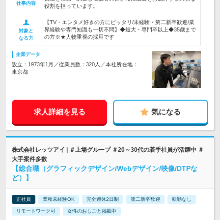
仕事内容
役割を担っています。
【TV・エンタメ好きの方にピッタリ/未経験・第二新卒歓迎/業
界経験や専門知識も一切不問】◆短大・専門卒以上◆35歳まで
対象と
の方※★人物重視の採用です
なる方
企業データ
設立：1973年1月／従業員数：320人／本社所在地：
東京都
求人詳細を見る
気になる
株式会社レッツアイ | ＃上場グループ ＃20～30代の若手社員が活躍中 ＃
大手案件多数
【総合職（グラフィックデザイン/Webデザイン/映像/DTPな
ど）】
正社員
業種未経験OK
完全週休2日制
第二新卒歓迎
転勤なし
リモートワーク可
女性のおしごと掲載中