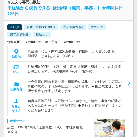
を支える専門出版社
未経験から成長できる【総合職（編集、事務）】★年間休日
125日
正社員
職種・業種未経験OK
完全週休2日制
学歴不問
第二新卒歓迎
転勤なし
情報更新日：2026/08/05 終了予定日：2026/10/29
東京都千代田区内神田2-15-9 ※「神田駅」より徒歩5分 ※「小
川町駅」より徒歩6分 【転職フェ…
勤務地
月給250,000円～＋諸手当＋賞与 ※年齢・経験・スキルを考慮
し決定します。 ※試用期間3か月（同条件）
給与
社会保障に関わる専門書・機関紙の編集、または受注対応等の
事務作業のいずれかを担当いただきます。★担当業務は、ご希
仕事内容
望や適性を考慮し決定します。
知識や経験不問！未経験の方(35歳まで)／編集・事務の経験が
ある方は活かせます（年齢不問）◆意欲や人柄重視で、多くの
対象と
方とお会いします！
なる方
企業データ
設立：1957年10月／従業員数：54人／本社所在地：
東京都