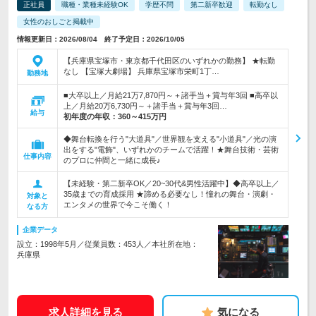
正社員
職種・業種未経験OK
学歴不問
第二新卒歓迎
転勤なし
女性のおしごと掲載中
情報更新日：2026/08/04 終了予定日：2026/10/05
【兵庫県宝塚市・東京都千代田区のいずれかの勤務】 ★転勤
なし 【宝塚大劇場】 兵庫県宝塚市栄町1丁…
勤務地
■大卒以上／月給21万7,870円～＋諸手当＋賞与年3回 ■高卒以
上／月給20万6,730円～＋諸手当＋賞与年3回…
給与
初年度の年収：
360～415万円
◆舞台転換を行う"大道具"／世界観を支える"小道具"／光の演
出をする"電飾"、いずれかのチームで活躍！★舞台技術・芸術
仕事内容
のプロに仲間と一緒に成長♪
【未経験・第二新卒OK／20~30代&男性活躍中】◆高卒以上／
35歳までの育成採用 ★諦める必要なし！憧れの舞台・演劇・
対象と
エンタメの世界で今こそ働く！
なる方
企業データ
設立：1998年5月／従業員数：453人／本社所在地：
兵庫県
求人詳細を見る
気になる