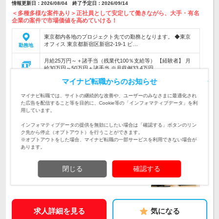
情報更新日：2026/08/04 終了予定日：2026/09/14
＜多種多様な案件あり＞正社員として安定して働きながら、大手・有名
企業の案件で市場価値を高めていける！
東京都内各地のプロジェクト先での勤務となります。 ◆東京
オフィス 東京都新宿区新宿2-19-1 ビ…
勤務地
月給25万円～＋諸手当（残業代100％支給等） 【経験者】 月
給30万円～50万円＋諸手当 ※月収例33.4万円…
給与
初年度の年収：
320～700万円
マイナビ転職からのお知らせ
【“得意”を活かして活躍できる！】◇各種デザイン・映像制
マイナビ転職では、サイトの継続的な改善や、ユーザーのみなさまに最適化され
作・ロゴ・DTP・Web制作など、あなたの経験に合わせた業務
仕事内容
た広告を配信すること等を目的に、Cookie等の「インフォマティブデータ」を利
をお任せします！
用しています。
【第二新卒・正社員デビューしたい方も大歓迎！】◇クリエイ
インフォマティブデータの提供を無効にしたい場合は「確認する」ボタンのリン
ティブ職の実務経験半年以上（分野不問）★髪色・髪型・ネイ
対象と
ク先から停止（オプトアウト）を行うことができます。
ルなどもすべてOK
なる方
※オプトアウトをした場合、マイナビ転職の一部サービスを利用できない場合が
あります。
企業データ
設立：2009年9月／従業員数：120人／本社所在地：
閉じる
確認する
大阪府
求人詳細を見る
気になる