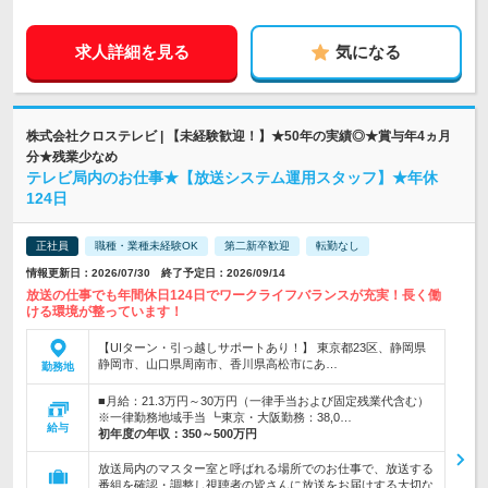
求人詳細を見る
気になる
株式会社クロステレビ | 【未経験歓迎！】★50年の実績◎★賞与年4ヵ月
分★残業少なめ
テレビ局内のお仕事★【放送システム運用スタッフ】★年休
124日
正社員
職種・業種未経験OK
第二新卒歓迎
転勤なし
情報更新日：2026/07/30 終了予定日：2026/09/14
放送の仕事でも年間休日124日でワークライフバランスが充実！長く働
ける環境が整っています！
【UIターン・引っ越しサポートあり！】 東京都23区、静岡県
静岡市、山口県周南市、香川県高松市にあ…
勤務地
■月給：21.3万円～30万円（一律手当および固定残業代含む）
※一律勤務地域手当 ┗東京・大阪勤務：38,0…
給与
初年度の年収：
350～500万円
放送局内のマスター室と呼ばれる場所でのお仕事で、放送する
番組を確認・調整し視聴者の皆さんに放送をお届けする大切な