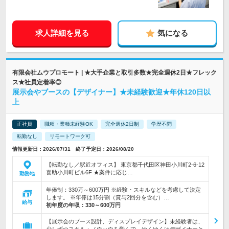
求人詳細を見る
気になる
有限会社ムウプロモート | ★大手企業と取引多数★完全週休2日★フレック
ス★社員定着率◎
展示会やブースの【デザイナー】★未経験歓迎★年休120日以
上
正社員
職種・業種未経験OK
完全週休2日制
学歴不問
転勤なし
リモートワーク可
情報更新日：2026/07/31 終了予定日：2026/08/20
【転勤なし／駅近オフィス】 東京都千代田区神田小川町2-6-12
喜助小川町ビル6F ★案件に応じ…
勤務地
年俸制：330万～600万円 ※経験・スキルなどを考慮して決定
します。 ※年俸は15分割（賞与2回分を含む）…
給与
初年度の年収：
330～600万円
【展示会のブース設計、ディスプレイデザイン】未経験者は、