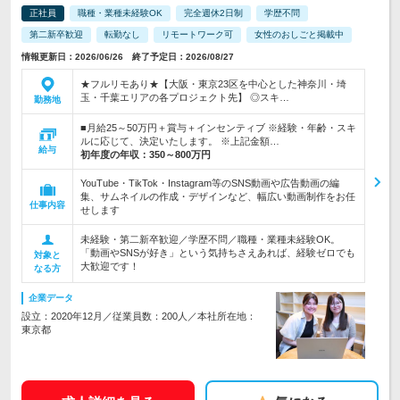
正社員
職種・業種未経験OK
完全週休2日制
学歴不問
第二新卒歓迎
転勤なし
リモートワーク可
女性のおしごと掲載中
情報更新日：2026/06/26 終了予定日：2026/08/27
★フルリモあり★【大阪・東京23区を中心とした神奈川・埼
玉・千葉エリアの各プロジェクト先】 ◎スキ…
勤務地
■月給25～50万円＋賞与＋インセンティブ ※経験・年齢・スキ
ルに応じて、決定いたします。 ※上記金額…
給与
初年度の年収：
350～800万円
YouTube・TikTok・Instagram等のSNS動画や広告動画の編
集、サムネイルの作成・デザインなど、幅広い動画制作をお任
仕事内容
せします
未経験・第二新卒歓迎／学歴不問／職種・業種未経験OK。
「動画やSNSが好き」という気持ちさえあれば、経験ゼロでも
対象と
大歓迎です！
なる方
企業データ
設立：2020年12月／従業員数：200人／本社所在地：
東京都