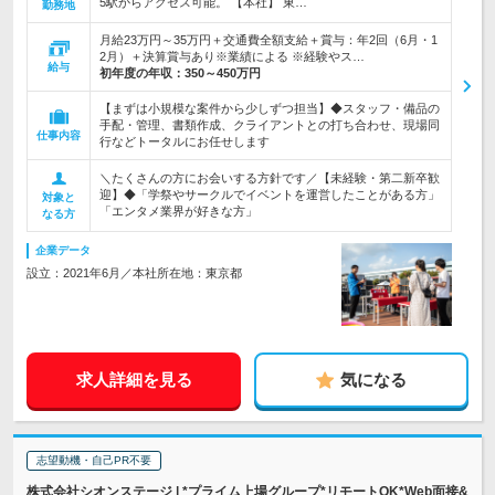
5駅からアクセス可能。 【本社】 東…
勤務地
月給23万円～35万円＋交通費全額支給＋賞与：年2回（6月・1
2月）＋決算賞与あり※業績による ※経験やス…
給与
初年度の年収：
350～450万円
【まずは小規模な案件から少しずつ担当】◆スタッフ・備品の
手配・管理、書類作成、クライアントとの打ち合わせ、現場同
仕事内容
行などトータルにお任せします
＼たくさんの方にお会いする方針です／【未経験・第二新卒歓
迎】◆「学祭やサークルでイベントを運営したことがある方」
対象と
「エンタメ業界が好きな方」
なる方
企業データ
設立：2021年6月／本社所在地：東京都
求人詳細を見る
気になる
志望動機・自己PR不要
株式会社シオンステージ | *プライム上場グループ*リモートOK*Web面接&