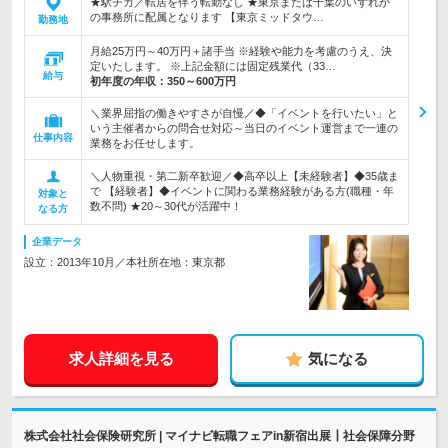
★駅チカ／転居を伴う転勤なし ★東京または千葉のいずれか
の事務所に配属となります 【東京ミッドタウ…
勤務地
月給25万円～40万円＋諸手当 ※経験や能力を考慮のうえ、決
定いたします。 ※上記金額には固定残業代（33…
給与
初年度の年収：
350～600万円
＼業界屈指の働きやすさが自慢／◆「イベントを行いたい」と
いう主催者からの問合せ対応～当日のイベント運営まで一連の
仕事内容
業務をお任せします。
＼人物重視・第二新卒歓迎／◆高卒以上【未経験者】◆35歳ま
で 【経験者】◆イベントに関わる業務経験がある方(職種・年
対象と
数不問) ★20～30代が活躍中！
なる方
企業データ
設立：2013年10月／本社所在地：東京都
求人詳細を見る
気になる
株式会社社会保険研究所 | マイナビ転職フェアin新宿出展┃社会保障分野