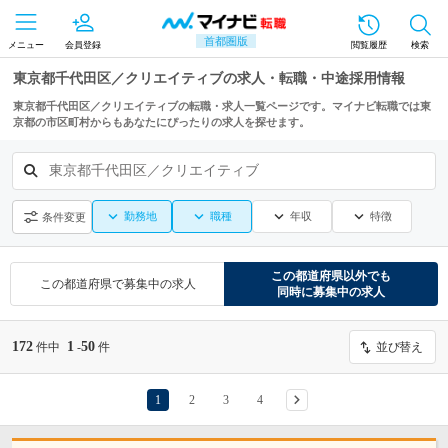
首都圏版
メニュー
会員登録
閲覧履歴
検索
東京都千代田区／クリエイティブの求人・転職・中途採用情報
東京都千代田区／クリエイティブの転職・求人一覧ページです。マイナビ転職では東
京都の市区町村からもあなたにぴったりの求人を探せます。
東京都千代田区／クリエイティブ
勤務地
職種
年収
特徴
条件変更
この都道府県
以外でも
この都道府県
で募集中の求人
同時に募集中の求人
172
1
50
件中
-
件
並び替え
1
2
3
4