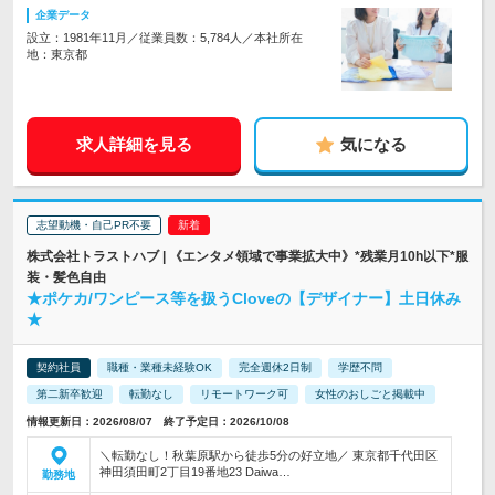
企業データ
設立：1981年11月／従業員数：5,784人／本社所在
地：東京都
求人詳細を見る
気になる
志望動機・自己PR不要
株式会社トラストハブ | 《エンタメ領域で事業拡大中》*残業月10h以下*服
装・髪色自由
★ポケカ/ワンピース等を扱うCloveの【デザイナー】土日休み
★
契約社員
職種・業種未経験OK
完全週休2日制
学歴不問
第二新卒歓迎
転勤なし
リモートワーク可
女性のおしごと掲載中
情報更新日：2026/08/07 終了予定日：2026/10/08
＼転勤なし！秋葉原駅から徒歩5分の好立地／ 東京都千代田区
神田須田町2丁目19番地23 Daiwa…
勤務地