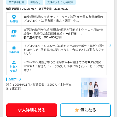
第二新卒歓迎
転勤なし
女性のおしごと掲載中
情報更新日：2026/07/17 終了予定日：2026/08/20
★希望勤務地を考慮 ★Ｕ・Ｉターン歓迎 ★全国47都道府県の
プロジェクト先(首都圏・東北・関西・中…
勤務地
☆下記の給与から給与形態の選択が可能です☆ ＜１＞月給+交
通費+（残業代は全額別途支給） ■首都圏・…
給与
初年度の年収：
350～500万円
《プロジェクトをスムーズに進めるためのサポート業務》経験
ゼロからでも国家資格に夢じゃなし！合格できれば収入もグッ
仕事内容
とUP♪
≪20～30代男性が中心に活躍中≫◆40歳までの方◆未経験者
大歓迎！「稼ぎたい」「安定した仕事に就きたい」という方は
対象と
ぜひ！
なる方
企業データ
設立：2008年11月／従業員数：3,200人／本社所在
地：東京都
求人詳細を見る
気になる