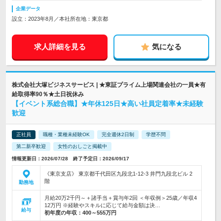
企業データ
設立：2023年8月／本社所在地：東京都
求人詳細を見る
気になる
株式会社大塚ビジネスサービス | ★東証プライム上場関連会社の一員★有
給取得率90％★土日祝休み
【イベント系総合職】★年休125日★高い社員定着率★未経験
歓迎
正社員
職種・業種未経験OK
完全週休2日制
学歴不問
第二新卒歓迎
女性のおしごと掲載中
情報更新日：2026/07/28 終了予定日：2026/09/17
《東京支店》 東京都千代田区九段北1-12-3 井門九段北ビル 2
階
勤務地
月給20万2千円～＋諸手当＋賞与年2回 ＜年収例＞25歳／年収4
12万円 ※経験やスキルに応じて給与金額は決…
給与
初年度の年収：
400～555万円