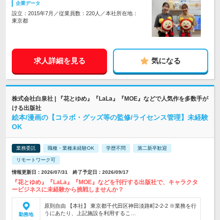
企業データ
設立：2015年7月／従業員数：220人／本社所在地：
東京都
求人詳細を見る
気になる
株式会社白泉社 | 『花とゆめ』『LaLa』『MOE』などで人気作を多数手が
ける出版社
絵本/漫画の【コラボ・グッズ等の監修/ライセンス管理】未経験
OK
業務委託
職種・業種未経験OK
学歴不問
第二新卒歓迎
リモートワーク可
情報更新日：2026/07/31 終了予定日：2026/09/17
『花とゆめ』『LaLa』『MOE』などを刊行する出版社で、キャラクタ
ービジネスに未経験から挑戦しませんか？
原則自由 【本社】 東京都千代田区神田淡路町2-2-2 ※業務を行
うにあたり、上記施設を利用するこ…
勤務地