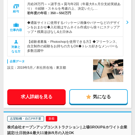
月給28万円～＋諸手当＋賞与年2回（年最大8ヵ月分支給実績あ
り） ※経験・スキルを考慮の上、決定いたし…
給与
初年度の年収：
350～550万円
◆通販サイトに使用するパッケージ画像やバナーなどのデザイ
ンをおまかせ◆入社後はサムネイル作成から徐々にステップア
仕事内容
ップ＊残業ほぼなし&土日休み
【経験者募集・Photoshopを使用できる方】◆フリーランス、
自主制作の経験をお持ちの方もOK◆トレカ好きなメンバーも
対象と
多数活躍中
なる方
企業データ
設立：2019年5月／本社所在地：東京都
求人詳細を見る
気になる
志望動機・自己PR不要
株式会社オープンアップコンストラクション | 上場GROUP&ホワイト企業
認定/土日祝休&最大11連休/9月の入社OK