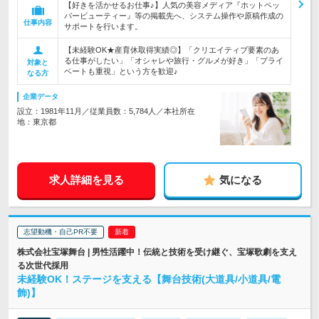
【好きを活かせるお仕事♪】人気の美容メディア『ホットペッ
パービューティー』等の掲載先へ、システム操作や原稿作成の
仕事内容
サポートを行います。
【未経験OK★産育休取得実績◎】「クリエイティブ要素のあ
る仕事がしたい」「オシャレや旅行・グルメが好き」「プライ
対象と
ベートも重視」という方を歓迎♪
なる方
企業データ
設立：1981年11月／従業員数：5,784人／本社所在
地：東京都
求人詳細を見る
気になる
志望動機・自己PR不要
株式会社宝塚舞台 | 男性活躍中！伝統と技術を受け継ぐ、宝塚歌劇を支え
る次世代採用
未経験OK！ステージを支える【舞台技術(大道具/小道具/電
飾)】