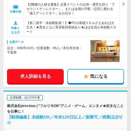
【2職種の人材を募集】企業イベントの企画・運営を担う「ア
カウントディレクター」、または会場の手配・設営に携わる
仕事内容
「施工ディレクター」をお任せ！
【第二新卒・未経験歓迎！】◆PCの基礎スキルさえあれば大
丈夫！★男女ともに育休取得実績あり★ほぼ全員が未経験スタ
対象と
ート
なる方
企業データ
設立：1992年10月／従業員数：95人／本社所在地：
千葉県
求人詳細を見る
気になる
志望動機・自己PR不要
株式会社precious | *フルリモOK*アニメ・ゲーム、エンタメ★好きなこと
を仕事に！
【動画編集】未経験OK／年休125日以上／副業可／残業ほぼゼ
ロ