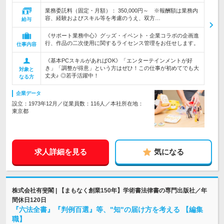
業務委託料（固定・月額）： 350,000円～ ※報酬額は業務内
容、経験およびスキル等を考慮のうえ、双方…
給与
《サポート業務中心》グッズ・イベント・企業コラボの企画進
行、作品の二次使用に関するライセンス管理をお任せします。
仕事内容
《基本PCスキルがあればOK》「エンターテインメントが好
き」「調整が得意」という方はぜひ！この仕事が初めてでも大
対象と
丈夫♪ ◎若手活躍中！
なる方
企業データ
設立：1973年12月／従業員数：116人／本社所在地：
東京都
求人詳細を見る
気になる
株式会社有斐閣 | 【まもなく創業150年】学術書法律書の専門出版社／年
間休日120日
『六法全書』『判例百選』等、"知"の届け方を考える 【編集
職】