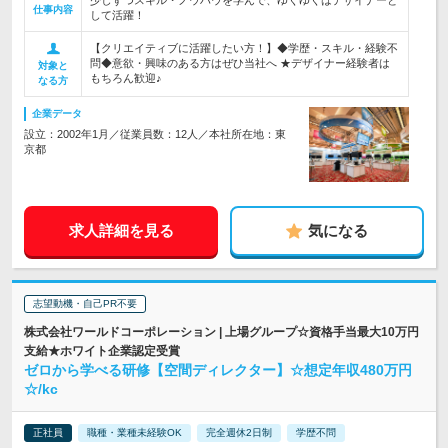
少しずつスキル・ノウハウを学んで、ゆくゆくはデザイナーと
仕事内容
して活躍！
【クリエイティブに活躍したい方！】◆学歴・スキル・経験不
問◆意欲・興味のある方はぜひ当社へ ★デザイナー経験者は
対象と
もちろん歓迎♪
なる方
企業データ
設立：2002年1月／従業員数：12人／本社所在地：東
京都
求人詳細を見る
気になる
志望動機・自己PR不要
株式会社ワールドコーポレーション | 上場グループ☆資格手当最大10万円
支給★ホワイト企業認定受賞
ゼロから学べる研修【空間ディレクター】☆想定年収480万円
☆/kc
正社員
職種・業種未経験OK
完全週休2日制
学歴不問