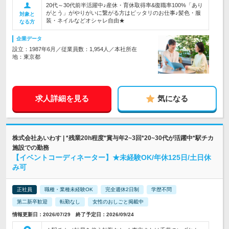
20代～30代前半活躍中♪産休・育休取得率&復職率100%「あり
がとう」がやりがいに繋がる方はピッタリのお仕事♪髪色・服
対象と
装・ネイルなどオシャレ自由★
なる方
企業データ
設立：1987年6月／従業員数：1,954人／本社所在
地：東京都
求人詳細を見る
気になる
株式会社あいわす | *残業20h程度*賞与年2~3回*20~30代が活躍中*駅チカ
施設での勤務
【イベントコーディネーター】★未経験OK/年休125日/土日休
み可
正社員
職種・業種未経験OK
完全週休2日制
学歴不問
第二新卒歓迎
転勤なし
女性のおしごと掲載中
情報更新日：2026/07/29 終了予定日：2026/09/24