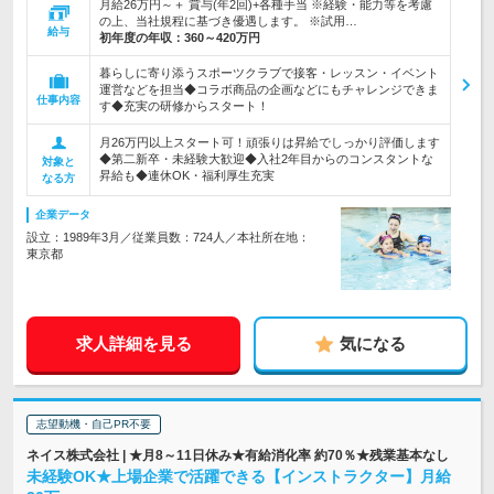
月給26万円～＋ 賞与(年2回)+各種手当 ※経験・能力等を考慮
の上、当社規程に基づき優遇します。 ※試用…
給与
初年度の年収：
360～420万円
暮らしに寄り添うスポーツクラブで接客・レッスン・イベント
運営などを担当◆コラボ商品の企画などにもチャレンジできま
仕事内容
す◆充実の研修からスタート！
月26万円以上スタート可！頑張りは昇給でしっかり評価します
◆第二新卒・未経験大歓迎◆入社2年目からのコンスタントな
対象と
昇給も◆連休OK・福利厚生充実
なる方
企業データ
設立：1989年3月／従業員数：724人／本社所在地：
東京都
求人詳細を見る
気になる
志望動機・自己PR不要
ネイス株式会社 | ★月8～11日休み★有給消化率 約70％★残業基本なし
未経験OK★上場企業で活躍できる【インストラクター】月給