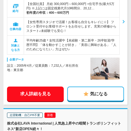
【全国社員】 月給 300,000円～600,000円 +住宅手当(最大5万
円) ※上記には固定残業代月10時間分、20,12…
給与
初年度の年収：
400～600万円
【女性専用スタジオで活躍！お客様も自分もキレイに☆】 フ
ロント受付やお客様サポートをお任せします。充実の研修から
仕事内容
スタート♪未経験でも安心！
平均年齢25歳＊女性活躍中【未経験・第二新卒・26卒歓迎/学
歴不問】「体を動かすことが好き」「美容に興味がある」「人
対象と
のためになりたい」方はぜひ♪
なる方
企業データ
設立：2005年4月／従業員数：7,232人／本社所在
地：東京都
求人詳細を見る
気になる
志望動機・自己PR不要
株式会社LAVA International | 人気急上昇中の暗闇トランポリンフィット
ネス*新店OPEN続々！