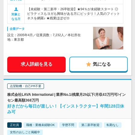
【未経験・第二新卒・26卒歓迎】★94％が未経験スタート ◎
ピラティスもヨガも興味がある方にピッタリ！人気のフィット
対象と
ネスを網羅♪ ★残業ほぼゼロ
なる方
企業データ
設立：2005年4月／従業員数：7,232人／本社所在
地：東京都
求人詳細を見る
気になる
志望動機・自己PR不要
株式会社LAVA International | 業界No.1/残業月2h以下/月収43万円可/イン
セン最高額368万円
好きだから毎日が楽しい！【インストラクター】年間128日休
み可
正社員
職種・業種未経験OK
学歴不問
第二新卒歓迎
転勤なし
女性のおしごと掲載中