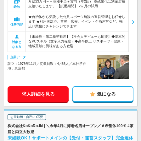
月給23万円～＋各種手当＋賞与（年2回） ※残業代は別途全額
支給いたします。 【試用期間】 2ヶ月の試用…
給与
★自治体から受託した公共スポーツ施設の運営管理をお任せし
ます ★利用者対応、事務、広報、イベント企画運営など、幅
仕事内容
広い業務にチャレンジできます
【未経験・第二新卒歓迎】【社会人デビューも応援】◆基本的
なPCスキル（文字入力程度）◆高卒以上 ◇スポーツ・健康・
対象と
地域貢献に興味がある方歓迎！
なる方
企業データ
設立：1978年11月／従業員数：4,488人／本社所在
地：東京都
求人詳細を見る
気になる
志望動機・自己PR不要
株式会社KoKoRo-iki | ＼今年4月に海老名店オープン／＃希望休100％ #家
庭と両立大歓迎
未経験OK！サポートメインの【受付・運営スタッフ】完全週休