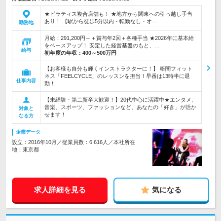
★ピラティス複合店舗も！ ★地方から関東への引っ越し手当
あり！ 【駅から徒歩5分以内・転勤なし・オ…
勤務地
月給：291,200円～＋賞与年2回＋各種手当 ★2026年に基本給
をベースアップ！ 安定した経営基盤のもと、…
給与
初年度の年収：
400～500万円
【お客様も自分も輝くインストラクターに！】 暗闇フィット
ネス「FEELCYCLE」のレッスンを担当！早番は13時半に退
仕事内容
勤！
【未経験・第二新卒大歓迎！】20代中心に活躍中★エンタメ、
音楽、スポーツ、ファッションなど、あなたの「好き」が活か
対象と
せます！
なる方
企業データ
設立：2016年10月／従業員数：6,616人／本社所在
地：東京都
求人詳細を見る
気になる