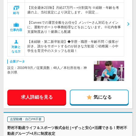
【完全週休2日制】月給27万円～+分割賞与 ※経験・年齢を考
慮の上、当社規定により決定します。 ※固定…
給与
【Curvesでの運営全般をお任せ】メンバーさん対応をメイン
に、運動サポートや事務処理などをおこないます。※社内食事
仕事内容
支援制度あり！健康にも配慮
【未経験・第二新卒歓迎】◆学歴・職歴・年齢不問 ◇接客が
好き、誰かをサポートするのが好きな方歓迎 ◇幼稚園・小中
対象と
学生を育児中のスタッフも在籍！
なる方
企業データ
設立：2010年9月／従業員数：48人／本社所在地：神
奈川県
求人詳細を見る
気になる
志望動機・自己PR不要
野村不動産ライフ＆スポーツ株式会社 | <ずっと安心×活躍できる！野村不
動産グループ>4月に制度改定