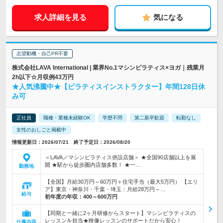
求人詳細を見る
気になる
志望動機・自己PR不要
株式会社LAVA International | 業界No.1マシンピラティス×ヨガ｜残業月
2h以下☆月収例43万円
★人気沸騰中★【ピラティスインストラクター】年間128日休
み可
正社員
職種・業種未経験OK
学歴不問
第二新卒歓迎
転勤なし
女性のおしごと掲載中
情報更新日：2026/07/21 終了予定日：2026/08/20
＜LAVA／マシンピラティス併設店舗＞ ★全国90店舗以上を展
開 ★駅から徒歩圏内店舗多数！ ★一…
勤務地
【全国】月給30万円～60万円＋住宅手当（最大5万円） 【エリ
ア】東京・神奈川・千葉・埼玉：月給28万円～…
給与
初年度の年収：
400～600万円
【同期と一緒に2ヶ月研修からスタート】マシンピラティスの
レッスンを担当★映像レッスンのサポートだから安心！
仕事内容