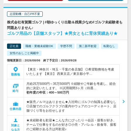
志望動機・自己PR不要
株式会社有賀園ゴルフ | #朝ゆっくり出勤＆残業少なめ#ゴルフ未経験者も
問題ありません♪
ゴルフ用品の【店舗スタッフ】★男女ともに育休実績あり★
正社員
職種・業種未経験OK
学歴不問
第二新卒歓迎
転勤なし
女性のおしごと掲載中
情報更新日：2026/08/06 終了予定日：2026/09/28
【東京・神奈川・埼玉・千葉の各店舗】 ◎希望勤務地を考慮
いたします 【東京】 西東京店／東京都小平…
勤務地
月給25万5000円～35万5000円 ※経験やご年齢を考慮し、総合
的に決定いたします。 ※試用期間3ヶ月（待遇…
給与
初年度の年収：
400～500万円
★販売ノルマはありません★入社時にゴルフの知識も必要なし
◎店舗でのゴルフクラブの案内やウェアのコーディネート、店
仕事内容
舗づくり等をお任せします
★未経験者も歓迎★こんな方にぴったり⇒会話・接客が好き、
チームで仕事をするのが好き◎小売・アパレル・飲食等、接客
対象と
のご経験がある方は尚歓迎♪
なる方