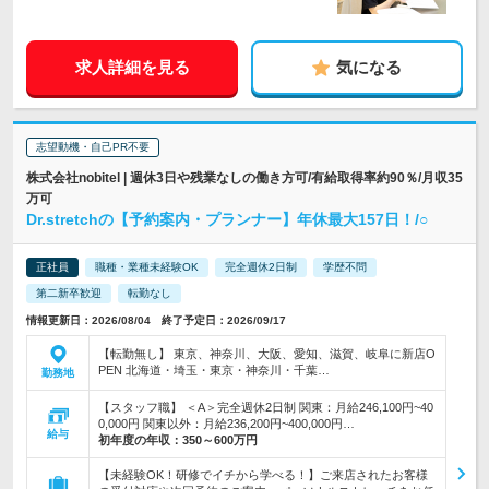
求人詳細を見る
気になる
志望動機・自己PR不要
株式会社nobitel | 週休3日や残業なしの働き方可/有給取得率約90％/月収35
万可
Dr.stretchの【予約案内・プランナー】年休最大157日！/○
正社員
職種・業種未経験OK
完全週休2日制
学歴不問
第二新卒歓迎
転勤なし
情報更新日：2026/08/04 終了予定日：2026/09/17
【転勤無し】 東京、神奈川、大阪、愛知、滋賀、岐阜に新店O
PEN 北海道・埼玉・東京・神奈川・千葉…
勤務地
【スタッフ職】 ＜A＞完全週休2日制 関東：月給246,100円~40
0,000円 関東以外：月給236,200円~400,000円…
給与
初年度の年収：
350～600万円
【未経験OK！研修でイチから学べる！】ご来店されたお客様