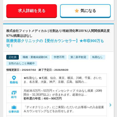
求人詳細を見る
気になる
株式会社フィットメディカル | 社割あり/有給消化率100％/人間関係満足度
97%/残業ほぼなし
医療美容クリニックの【受付カウンセラー】★年収900万も
可！
正社員
職種・業種未経験OK
学歴不問
第二新卒歓迎
転勤なし
女性のおしごと掲載中
情報更新日：2026/07/02 終了予定日：2026/08/20
★転勤なし ★札幌、仙台、東京、横浜、川崎、千葉、さいた
ま、名古屋、大阪、神戸、京都、広島、福岡の…
勤務地
月給36.5万円～53万円＋インセンティブ ※みなし残業（20時
間分・32,353円以上）が含まれます。超過分は…
給与
初年度の年収：
400～900万円
「ディオクリニック」にご来院いただいたお客様への入会提案
＆カウンセリングなどをお任せします。
仕事内容