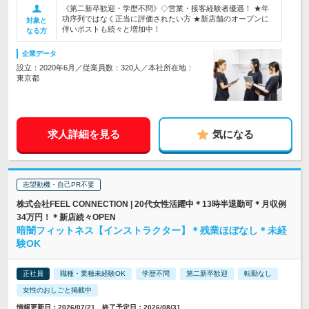
《第二新卒歓迎・学歴不問》◇営業・接客経験者優遇！ ★年
功序列ではなく正当に評価されたい方 ★新店舗のオープンに
対象と
伴いポストも続々と増加中！
なる方
企業データ
設立：2020年6月／従業員数：320人／本社所在地：
東京都
求人詳細を見る
気になる
志望動機・自己PR不要
株式会社FEEL CONNECTION | 20代女性活躍中＊13時半退勤可＊月収例
34万円！＊新店続々OPEN
暗闇フィットネス【インストラクター】＊残業ほぼなし＊未経
験OK
正社員
職種・業種未経験OK
学歴不問
第二新卒歓迎
転勤なし
女性のおしごと掲載中
情報更新日：2026/07/21 終了予定日：2026/08/31