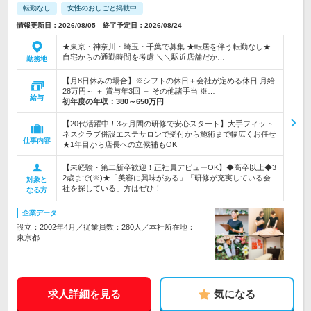
転勤なし
女性のおしごと掲載中
情報更新日：2026/08/05 終了予定日：2026/08/24
★東京・神奈川・埼玉・千葉で募集 ★転居を伴う転勤なし★
自宅からの通勤時間を考慮 ＼＼駅近店舗だか…
勤務地
【月8日休みの場合】※シフトの休日＋会社が定める休日 月給
28万円～ ＋ 賞与年3回 ＋ その他諸手当 ※…
給与
初年度の年収：
380～650万円
【20代活躍中！3ヶ月間の研修で安心スタート】大手フィット
ネスクラブ併設エステサロンで受付から施術まで幅広くお任せ
仕事内容
★1年目から店長への立候補もOK
【未経験・第二新卒歓迎！正社員デビューOK】◆高卒以上◆3
2歳まで(※)★「美容に興味がある」「研修が充実している会
対象と
社を探している」方はぜひ！
なる方
企業データ
設立：2002年4月／従業員数：280人／本社所在地：
東京都
求人詳細を見る
気になる