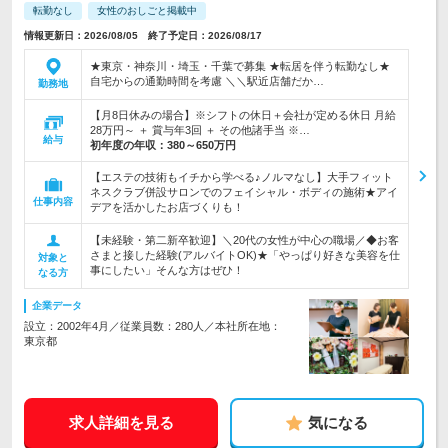
転勤なし
女性のおしごと掲載中
情報更新日：2026/08/05 終了予定日：2026/08/17
★東京・神奈川・埼玉・千葉で募集 ★転居を伴う転勤なし★
自宅からの通勤時間を考慮 ＼＼駅近店舗だか…
勤務地
【月8日休みの場合】※シフトの休日＋会社が定める休日 月給
28万円～ ＋ 賞与年3回 ＋ その他諸手当 ※…
給与
初年度の年収：
380～650万円
【エステの技術もイチから学べる♪ノルマなし】大手フィット
ネスクラブ併設サロンでのフェイシャル・ボディの施術★アイ
仕事内容
デアを活かしたお店づくりも！
【未経験・第二新卒歓迎】＼20代の女性が中心の職場／◆お客
さまと接した経験(アルバイトOK)★「やっぱり好きな美容を仕
対象と
事にしたい」そんな方はぜひ！
なる方
企業データ
設立：2002年4月／従業員数：280人／本社所在地：
東京都
求人詳細を見る
気になる