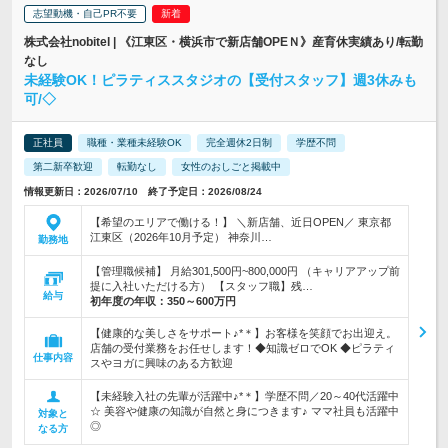
志望動機・自己PR不要
株式会社nobitel | 《江東区・横浜市で新店舗OPEＮ》産育休実績あり/転勤
なし
未経験OK！ピラティススタジオの【受付スタッフ】週3休みも
可/◇
正社員
職種・業種未経験OK
完全週休2日制
学歴不問
第二新卒歓迎
転勤なし
女性のおしごと掲載中
情報更新日：2026/07/10 終了予定日：2026/08/24
【希望のエリアで働ける！】 ＼新店舗、近日OPEN／ 東京都
江東区（2026年10月予定） 神奈川…
勤務地
【管理職候補】 月給301,500円~800,000円 （キャリアアップ前
提に入社いただける方） 【スタッフ職】残…
給与
初年度の年収：
350～600万円
【健康的な美しさをサポート♪*＊】お客様を笑顔でお出迎え。
店舗の受付業務をお任せします！◆知識ゼロでOK ◆ピラティ
仕事内容
スやヨガに興味のある方歓迎
【未経験入社の先輩が活躍中♪*＊】学歴不問／20～40代活躍中
☆ 美容や健康の知識が自然と身につきます♪ ママ社員も活躍中
対象と
◎
なる方