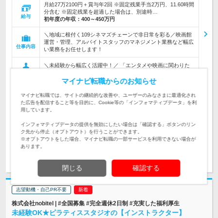
月給27万2100円＋賞与年2回 ※固定残業手当2万円、11.60時間
分含む ※固定残業を超過した場合は、別途時…
給与
初年度の年収：
400～450万円
＼地域に根付く109シネマズチェーンで非日常を彩る／映画館
運営・管理、アルバイトスタッフのマネジメント業務など幅広
仕事内容
い業務をお任せします！
＼未経験から幅広く活躍中！／ 「エンタメや映画に関わりた
い」「感動を与える仕事がしたい」方、大型店舗のマネジメン
対象と
トに興味のある方は大歓迎！
マイナビ転職からのお知らせ
なる方
マイナビ転職では、サイトの継続的な改善や、ユーザーのみなさまに最適化され
企業データ
た広告を配信すること等を目的に、Cookie等の「インフォマティブデータ」を利
設立：1946年6月／従業員数：386人／本社所在地：
用しています。
東京都
インフォマティブデータの提供を無効にしたい場合は「確認する」ボタンのリン
ク先から停止（オプトアウト）を行うことができます。
※オプトアウトをした場合、マイナビ転職の一部サービスを利用できない場合が
あります。
求人詳細を見る
気になる
閉じる
確認する
志望動機・自己PR不要
株式会社nobitel | #全国募集 #完全週休2日制 #充実した福利厚生
未経験OK★ピラティススタジオの【インストラクター】