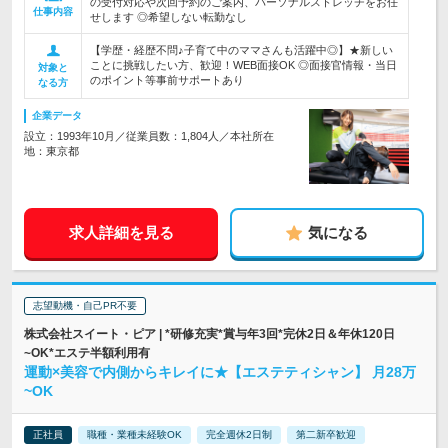
の受付対応や次回予約のご案内、パーソナルストレッチをお任
仕事内容
せします ◎希望しない転勤なし
【学歴・経歴不問♪子育て中のママさんも活躍中◎】★新しい
ことに挑戦したい方、歓迎！WEB面接OK ◎面接官情報・当日
対象と
のポイント等事前サポートあり
なる方
企業データ
設立：1993年10月／従業員数：1,804人／本社所在
地：東京都
求人詳細を見る
気になる
志望動機・自己PR不要
株式会社スイート・ピア | *研修充実*賞与年3回*完休2日＆年休120日
~OK*エステ半額利用有
運動×美容で内側からキレイに★【エステティシャン】 月28万
~OK
正社員
職種・業種未経験OK
完全週休2日制
第二新卒歓迎