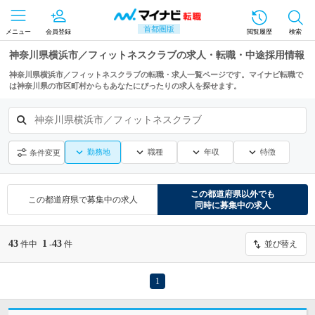
首都圏版
メニュー
会員登録
閲覧履歴
検索
神奈川県横浜市／フィットネスクラブの求人・転職・中途採用情報
神奈川県横浜市／フィットネスクラブの転職・求人一覧ページです。マイナビ転職で
は神奈川県の市区町村からもあなたにぴったりの求人を探せます。
神奈川県横浜市／フィットネスクラブ
勤務地
職種
年収
特徴
条件変更
この都道府県
以外でも
この都道府県
で募集中の求人
同時に募集中の求人
43
1
43
件中
-
件
並び替え
1