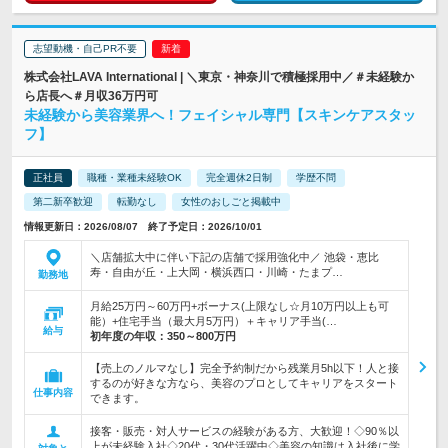
志望動機・自己PR不要
株式会社LAVA International | ＼東京・神奈川で積極採用中／＃未経験か
ら店長へ＃月収36万円可
未経験から美容業界へ！フェイシャル専門【スキンケアスタッ
フ】
正社員
職種・業種未経験OK
完全週休2日制
学歴不問
第二新卒歓迎
転勤なし
女性のおしごと掲載中
情報更新日：2026/08/07 終了予定日：2026/10/01
＼店舗拡大中に伴い下記の店舗で採用強化中／ 池袋・恵比
寿・自由が丘・上大岡・横浜西口・川崎・たまプ…
勤務地
月給25万円～60万円+ボーナス(上限なし☆月10万円以上も可
能）+住宅手当（最大月5万円）＋キャリア手当(…
給与
初年度の年収：
350～800万円
【売上のノルマなし】完全予約制だから残業月5h以下！人と接
するのが好きな方なら、美容のプロとしてキャリアをスタート
仕事内容
できます。
接客・販売・対人サービスの経験がある方、大歓迎！◇90％以
上が未経験入社◇20代・30代活躍中◇美容の知識は入社後に学