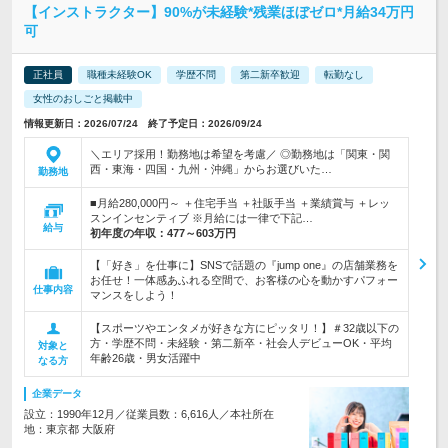
【インストラクター】90%が未経験*残業ほぼゼロ*月給34万円
可
正社員
職種未経験OK
学歴不問
第二新卒歓迎
転勤なし
女性のおしごと掲載中
情報更新日：2026/07/24 終了予定日：2026/09/24
＼エリア採用！勤務地は希望を考慮／ ◎勤務地は「関東・関
西・東海・四国・九州・沖縄」からお選びいた…
勤務地
■月給280,000円～ ＋住宅手当 ＋社販手当 ＋業績賞与 ＋レッ
スンインセンティブ ※月給には一律で下記…
給与
初年度の年収：
477～603万円
【「好き」を仕事に】SNSで話題の『jump one』の店舗業務を
お任せ！一体感あふれる空間で、お客様の心を動かすパフォー
仕事内容
マンスをしよう！
【スポーツやエンタメが好きな方にピッタリ！】＃32歳以下の
方・学歴不問・未経験・第二新卒・社会人デビューOK・平均
対象と
年齢26歳・男女活躍中
なる方
企業データ
設立：1990年12月／従業員数：6,616人／本社所在
地：東京都 大阪府