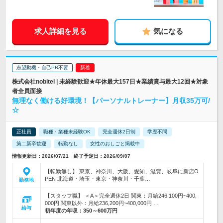
求人詳細を見る
気になる
志望動機・自己PR不要
株式会社nobitel | 未経験歓迎★年休最大157日★業績賞与最大12回★対象
者全員面接
無理なく働ける好環境！【パーソナルトレーナー】月収35万可/
☆
正社員
職種・業種未経験OK
完全週休2日制
学歴不問
第二新卒歓迎
転勤なし
女性のおしごと掲載中
情報更新日：2026/07/21 終了予定日：2026/09/07
【転勤無し】 東京、神奈川、大阪、愛知、滋賀、岐阜に新店O
PEN 北海道・埼玉・東京・神奈川・千葉…
勤務地
【スタッフ職】 ＜A＞完全週休2日 関東：月給246,100円~400,
000円 関東以外：月給236,200円~400,000円 …
給与
初年度の年収：
350～600万円