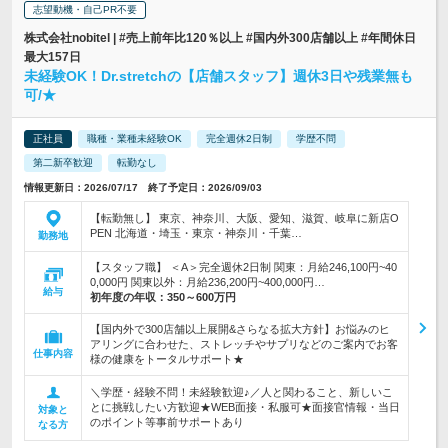
志望動機・自己PR不要
株式会社nobitel | #売上前年比120％以上 #国内外300店舗以上 #年間休日
最大157日
未経験OK！Dr.stretchの【店舗スタッフ】週休3日や残業無も
可/★
正社員
職種・業種未経験OK
完全週休2日制
学歴不問
第二新卒歓迎
転勤なし
情報更新日：2026/07/17 終了予定日：2026/09/03
【転勤無し】 東京、神奈川、大阪、愛知、滋賀、岐阜に新店O
PEN 北海道・埼玉・東京・神奈川・千葉…
勤務地
【スタッフ職】 ＜A＞完全週休2日制 関東：月給246,100円~40
0,000円 関東以外：月給236,200円~400,000円…
給与
初年度の年収：
350～600万円
【国内外で300店舗以上展開&さらなる拡大方針】お悩みのヒ
アリングに合わせた、ストレッチやサプリなどのご案内でお客
仕事内容
様の健康をトータルサポート★
＼学歴・経験不問！未経験歓迎♪／人と関わること、新しいこ
とに挑戦したい方歓迎★WEB面接・私服可★面接官情報・当日
対象と
のポイント等事前サポートあり
なる方