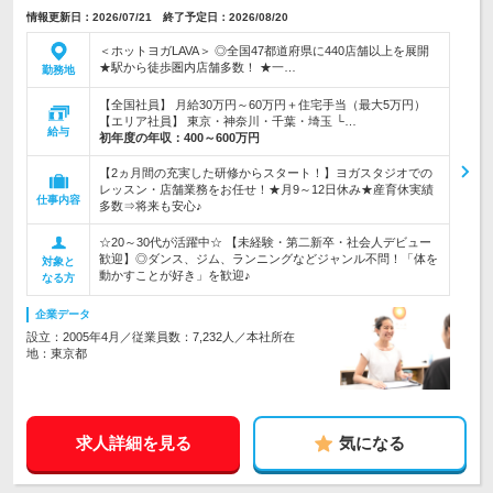
情報更新日：2026/07/21 終了予定日：2026/08/20
＜ホットヨガLAVA＞ ◎全国47都道府県に440店舗以上を展開
★駅から徒歩圏内店舗多数！ ★一…
勤務地
【全国社員】 月給30万円～60万円＋住宅手当（最大5万円）
【エリア社員】 東京・神奈川・千葉・埼玉 └…
給与
初年度の年収：
400～600万円
【2ヵ月間の充実した研修からスタート！】ヨガスタジオでの
レッスン・店舗業務をお任せ！★月9～12日休み★産育休実績
仕事内容
多数⇒将来も安心♪
☆20～30代が活躍中☆ 【未経験・第二新卒・社会人デビュー
歓迎】◎ダンス、ジム、ランニングなどジャンル不問！「体を
対象と
動かすことが好き」を歓迎♪
なる方
企業データ
設立：2005年4月／従業員数：7,232人／本社所在
地：東京都
求人詳細を見る
気になる