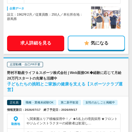
企業データ
設立：1962年2月／従業員数：250人／本社所在地：
群馬県
求人詳細を見る
気になる
志望動機・自己PR不要
野村不動産ライフ＆スポーツ株式会社 | Web面接OK◆経験に応じて月給
28万円スタートの先輩も活躍中
子どもたちの挑戦とご家族の健康を支える【スポーツクラブ運
営】
正社員
職種・業種未経験OK
第二新卒歓迎
女性のおしごと掲載中
情報更新日：2026/07/17 終了予定日：2026/09/17
＼関東圏エリア積極採用中！／ ★5名上の増員採用 ★フロント
やジムインストラクターの経験者は歓迎し…
勤務地