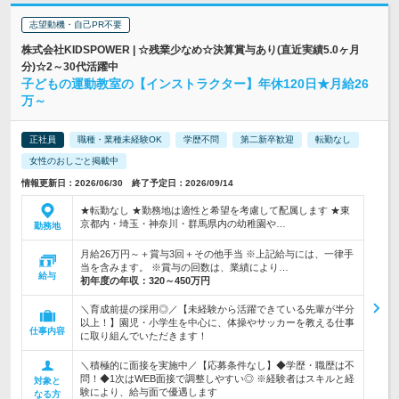
志望動機・自己PR不要
株式会社KIDSPOWER | ☆残業少なめ☆決算賞与あり(直近実績5.0ヶ月
分)☆2～30代活躍中
子どもの運動教室の【インストラクター】年休120日★月給26
万～
正社員
職種・業種未経験OK
学歴不問
第二新卒歓迎
転勤なし
女性のおしごと掲載中
情報更新日：2026/06/30 終了予定日：2026/09/14
★転勤なし ★勤務地は適性と希望を考慮して配属します ★東
京都内・埼玉・神奈川・群馬県内の幼稚園や…
勤務地
月給26万円～＋賞与3回＋その他手当 ※上記給与には、一律手
当を含みます。 ※賞与の回数は、業績により…
給与
初年度の年収：
320～450万円
＼育成前提の採用◎／【未経験から活躍できている先輩が半分
以上！】園児・小学生を中心に、体操やサッカーを教える仕事
仕事内容
に取り組んでいただきます！
＼積極的に面接を実施中／【応募条件なし】◆学歴・職歴は不
問！◆1次はWEB面接で調整しやすい◎ ※経験者はスキルと経
対象と
験により、給与面で優遇します
なる方