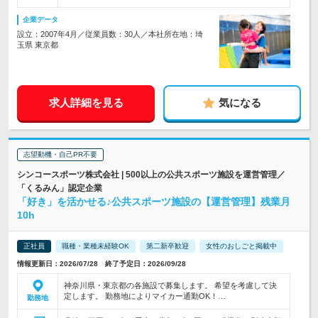
企業データ
設立：2007年4月／従業員数：30人／本社所在地：埼
玉県 東京都
求人詳細を見る
気になる
志望動機・自己PR不要
シンコースポーツ株式会社 | 500以上の公共スポーツ施設を運営管理／
「くるみん」認定企業
「好き」を活かせる♪公共スポーツ施設の【運営管理】残業月
10h
正社員
職種・業種未経験OK
第二新卒歓迎
女性のおしごと掲載中
情報更新日：2026/07/28 終了予定日：2026/09/28
神奈川県・東京都の各施設で募集します。 希望を考慮して決
定します。 勤務地によりマイカー通勤OK！…
勤務地