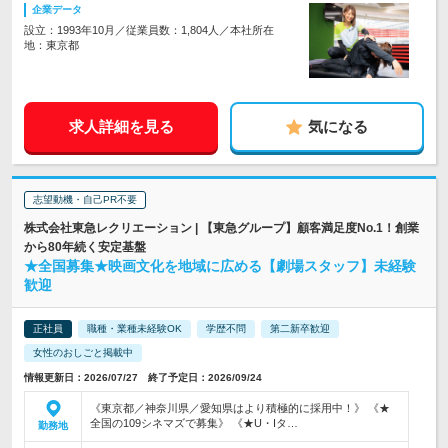
企業データ
設立：1993年10月／従業員数：1,804人／本社所在
地：東京都
求人詳細を見る
気になる
志望動機・自己PR不要
株式会社東急レクリエーション | 【東急グループ】顧客満足度No.1！創業
から80年続く安定基盤
★全国募集★映画文化を地域に広める【劇場スタッフ】未経験
歓迎
正社員
職種・業種未経験OK
学歴不問
第二新卒歓迎
女性のおしごと掲載中
情報更新日：2026/07/27 終了予定日：2026/09/24
《東京都／神奈川県／愛知県はより積極的に採用中！》 《★
全国の109シネマズで募集》 《★U・Iタ…
勤務地