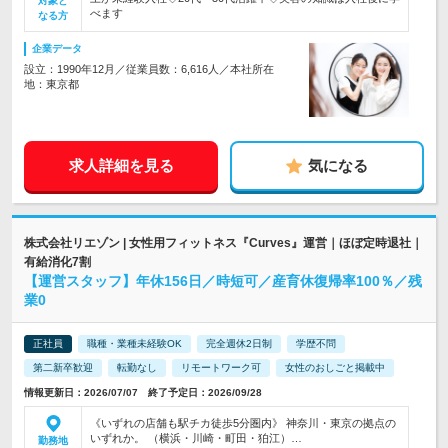
対象と
べます
なる方
企業データ
設立：1990年12月／従業員数：6,616人／本社所在
地：東京都
求人詳細を見る
気になる
株式会社リエゾン | 女性用フィットネス『Curves』運営｜ほぼ定時退社｜
有給消化7割
【運営スタッフ】年休156日／時短可／産育休復帰率100％／残
業0
正社員
職種・業種未経験OK
完全週休2日制
学歴不問
第二新卒歓迎
転勤なし
リモートワーク可
女性のおしごと掲載中
情報更新日：2026/07/07 終了予定日：2026/09/28
《いずれの店舗も駅チカ徒歩5分圏内》 神奈川・東京の拠点の
いずれか。 （横浜・川崎・町田・狛江）…
勤務地