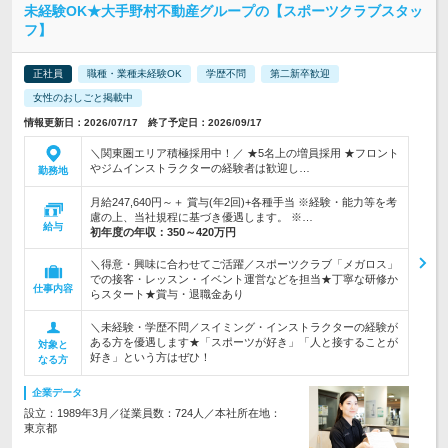
未経験OK★大手野村不動産グループの【スポーツクラブスタッ
フ】
正社員
職種・業種未経験OK
学歴不問
第二新卒歓迎
女性のおしごと掲載中
情報更新日：2026/07/17 終了予定日：2026/09/17
＼関東圏エリア積極採用中！／ ★5名上の増員採用 ★フロント
やジムインストラクターの経験者は歓迎し…
勤務地
月給247,640円～＋ 賞与(年2回)+各種手当 ※経験・能力等を考
慮の上、当社規程に基づき優遇します。 ※…
給与
初年度の年収：
350～420万円
＼得意・興味に合わせてご活躍／スポーツクラブ「メガロス」
での接客・レッスン・イベント運営などを担当★丁寧な研修か
仕事内容
らスタート★賞与・退職金あり
＼未経験・学歴不問／スイミング・インストラクターの経験が
ある方を優遇します★「スポーツが好き」「人と接することが
対象と
好き」という方はぜひ！
なる方
企業データ
設立：1989年3月／従業員数：724人／本社所在地：
東京都