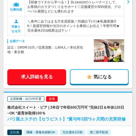
【研修でイチから学べる！】Dr.stretchのトレーナーとして、
お客様のカラダづくりをサポート◇店舗運営やSNS発信、グロ
仕事内容
ーバル展開などにも携われます
＼条件にあてはまる方全員面接／35歳以下(※)★私服面接O
K！面接官情報や当日のポイントを事前にお伝え！学歴不問★
対象と
完全週休2日&残業ほぼナシ！
なる方
企業データ
設立：1993年10月／従業員数：1,804人／本社所在
地：東京都
求人詳細を見る
気になる
志望動機・自己PR不要
株式会社スイート・ピア | 3年目で年収600万円可 *完休2日＆年休120日
~OK *産育休取得100％
バリ風エステの【セラピスト】*賞与年3回*3ヶ月間の充実研修
正社員
職種・業種未経験OK
完全週休2日制
第二新卒歓迎