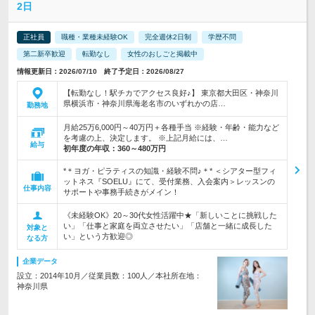
2日
正社員
職種・業種未経験OK
完全週休2日制
学歴不問
第二新卒歓迎
転勤なし
女性のおしごと掲載中
情報更新日：2026/07/10 終了予定日：2026/08/27
【転勤なし！駅チカでアクセス良好♪】 東京都大田区・神奈川
県横浜市・神奈川県海老名市のいずれかの店…
勤務地
月給25万6,000円～40万円＋各種手当 ※経験・年齢・能力など
を考慮の上、決定します。 ※上記月給には、…
給与
初年度の年収：
360～480万円
*＊ヨガ・ピラティスの知識・経験不問♪＊* ＜シアター型フィ
ットネス『SOELU』にて、受付業務、入会案内＞レッスンの
仕事内容
サポートや事務手続きがメイン！
《未経験OK》20～30代女性活躍中★「新しいことに挑戦した
い」「仕事と家庭を両立させたい」「店舗と一緒に成長した
対象と
い」という方歓迎◎
なる方
企業データ
設立：2014年10月／従業員数：100人／本社所在地：
神奈川県