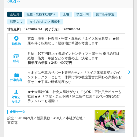
30万～
正社員
職種・業種未経験OK
上場
学歴不問
第二新卒歓迎
転勤なし
女性のおしごと掲載中
情報更新日：2026/07/24 終了予定日：2026/09/24
東京・埼玉・神奈川・千葉・群馬の「ネイス体操教室」 ★転
居を伴う転勤なし／勤務地は希望を考慮します…
勤務地
月給：30万円以上＋業績インセンティブ＋諸手当 ※月給額は
経験・能力・年齢などを考慮の上、決定します…
給与
初年度の年収：
345～400万円
＜まずは先輩のサポート業務から♪＞『ネイス体操教室』のイ
ンストラクターとして、体操指導や教室運営に関わる業務をお
仕事内容
任せ！★手厚い研修制度あり
★★未経験OK！社会人経験がなくてもOK！正社員デビューも
歓迎★★ ＊学歴・男女不問＊第二新卒歓迎＊20代～30代の若
対象と
手メンバーも活躍中
なる方
企業データ
設立：2010年9月／従業員数：450人／本社所在地：
東京都