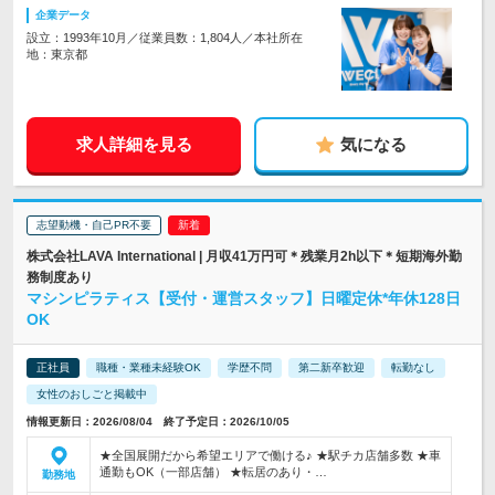
企業データ
設立：1993年10月／従業員数：1,804人／本社所在
地：東京都
求人詳細を見る
気になる
志望動機・自己PR不要
株式会社LAVA International | 月収41万円可＊残業月2h以下＊短期海外勤
務制度あり
マシンピラティス【受付・運営スタッフ】日曜定休*年休128日
OK
正社員
職種・業種未経験OK
学歴不問
第二新卒歓迎
転勤なし
女性のおしごと掲載中
情報更新日：2026/08/04 終了予定日：2026/10/05
★全国展開だから希望エリアで働ける♪ ★駅チカ店舗多数 ★車
通勤もOK（一部店舗） ★転居のあり・…
勤務地