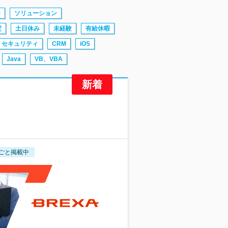
発
ソリューション
度
土日休み
未経験
有給休暇
セキュリティ
CRM
iOS
Java
VB、VBA
ごと掲載中