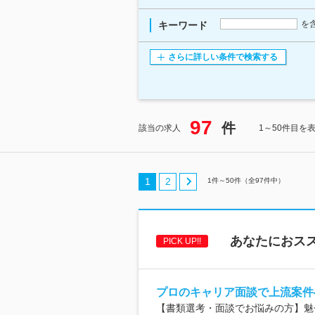
を
キーワード
さらに詳しい条件で検索する
97
件
該当の求人
1～50件目を
1
2
1
件～
50
件（全
97
件中）
あなたにおスス
PICK UP!!
プロのキャリア面談で上流案件
【書類選考・面談でお悩みの方】魅せ