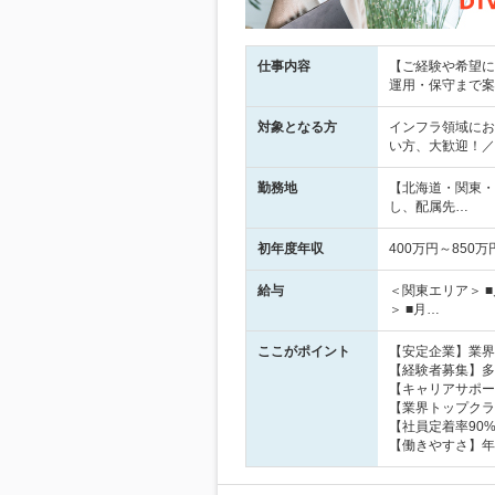
仕事内容
【ご経験や希望に
運用・保守まで案
対象となる方
インフラ領域にお
い方、大歓迎！／
勤務地
【北海道・関東・
し、配属先…
初年度年収
400万円～850万
給与
＜関東エリア＞ ■
＞ ■月…
ここがポイント
【安定企業】業界
【経験者募集】多
【キャリアサポー
【業界トップクラ
【社員定着率90
【働きやすさ】年