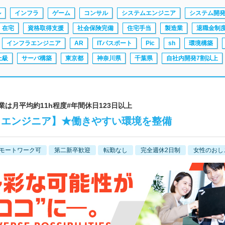
ル
インフラ
ゲーム
コンサル
システムエンジニア
システム開
在宅
資格取得支援
社会保険完備
住宅手当
製造業
退職金制
インフラエンジニア
AR
ITパスポート
Pic
sh
環境構築
上級
サーバ構築
東京都
神奈川県
千葉県
自社内開発7割以上
| #残業は月平均約11h程度#年間休日123日以上
フラエンジニア】★働きやすい環境を整備
モートワーク可
第二新卒歓迎
転勤なし
完全週休2日制
女性のおし