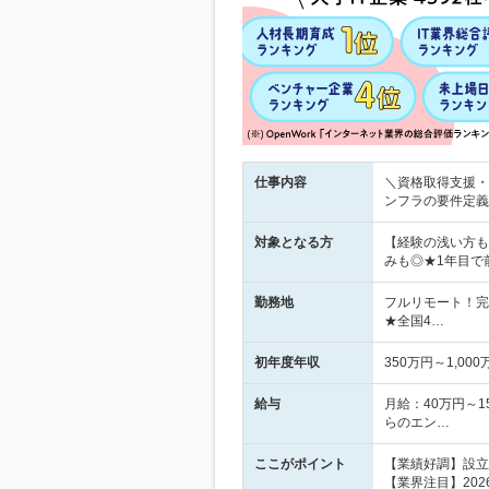
仕事内容
＼資格取得支援・
ンフラの要件定義
対象となる方
【経験の浅い方も
みも◎★1年目で
勤務地
フルリモート！完
★全国4…
初年度年収
350万円～1,000
給与
月給：40万円～
らのエン…
ここがポイント
【業績好調】設立
【業界注目】20