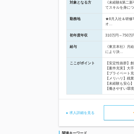
対象となる方
《未経験&第二新
てスキルを身につ
勤務地
★8月入社＆研修
オ…
初年度年収
310万円～750万
給与
《東京本社》月給
により決…
ここがポイント
【安定性抜群】創
【案件充実】大手
【プライベート充
【メリハリ】残業
【未経験も安心】
【働きやすい環境
求人詳細を見る
関連キーワード