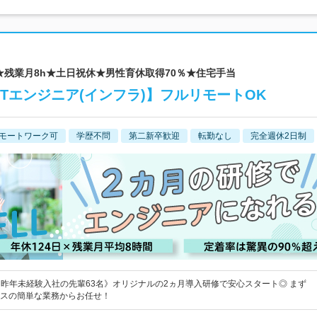
日★残業月8h★土日祝休★男性育休取得70％★住宅手当
Tエンジニア(インフラ)】フルリモートOK
モートワーク可
学歴不問
第二新卒歓迎
転勤なし
完全週休2日制
＆昨年未経験入社の先輩63名》オリジナルの2ヵ月導入研修で安心スタート◎ まず
スの簡単な業務からお任せ！