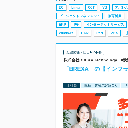
EC
Linux
OJT
VB
アパレ
プロジェクトマネジメント
教育制度
ERP
PG
インターネットサービス
Windows
Unix
Perl
VBA
志望動機・自己PR不要
株式会社BREXA Technology 
「BREXA」の【イン
正社員
職種・業種未経験OK
リ