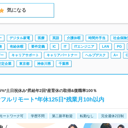
気になる
ー
デジタル家電
医療
英語
介護休暇
時間外手当
社会保険
験
有給休暇
要件定義
IC
IT
ITエンジニア
LAN
PG
ザー
キャリアサポート
キャリアパートナー
ヘルプデスク
A+
安定企業
東京都
神奈川県
千葉県
95%*土日祝休み*昇給年2回*産育休の取得&復職率100％
ルリモート*年休125日*残業月10h以内
モートワーク可
学歴不問
第二新卒歓迎
転勤なし
完全週休2日制