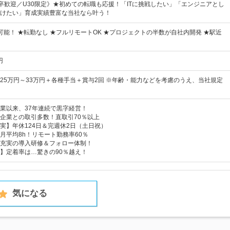
卒歓迎／U30限定》★初めての転職も応援！「ITに挑戦したい」「エンジニアとし
けたい」育成実績豊富な当社なら叶う！
可能！ ★転勤なし ★フルリモートOK ★プロジェクトの半数が自社内開発 ★駅近
円
25万円～33万円＋各種手当＋賞与2回 ※年齢・能力などを考慮のうえ、当社規定
業以来、37年連続で黒字経営！
企業との取引多数！直取引70％以上
実】年休124日＆完週休2日（土日祝）
月平均8h！リモート勤務率60％
充実の導入研修＆フォロー体制！
】定着率は…驚きの90％越え！
気になる