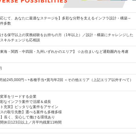
応じて、あなたに最適なステージを】多彩な分野を支えるインフラ設計・構築～
件多数
ける保守以上の実務経験をお持ちの方（1年以上）／設計・構築にチャレンジした
スキルチェンジも応相談
東海・関西・中四国・九州いずれかのエリア】 ☆お住まいなど通勤圏内を考慮
円
月給245,000円～+各種手当+賞与年2回 ＜その他エリア（上記エリア以外すべて）
変革をリードする企業
彩なインフラ案件で活躍＆成長
ト充実】ピッタリな案件をアサイン
スの取引先数】選べる案件も多種多様
%】長く、安心して働ける環境あり
間休日123日以上／月平均残業11時間