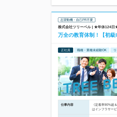
志望動機・自己PR不要
株式会社ツリーベル | ★年休124
万全の教育体制！【初級I
正社員
職種・業種未経験OK
リ
仕事内容
《定着率90%超
はインフラサービ