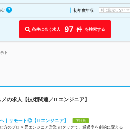
含む
特に指定しない
初年度年収
97
件
条件に合う求人
を検索する
表示中
メの求人【技術関連／ITエンジニア】
へ｜リモート◎【ITエンジニア】
正社員
方のプロ × 元エンジニア営業 のタッグで、通過率を劇的に変える！