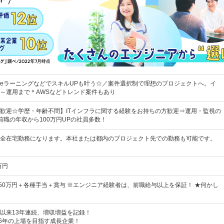
eラーニングなどでスキルUPも叶う☆／案件選択制で理想のプロジェクトへ。イ
～運用まで＊AWSなどトレンド案件もあり
歓迎☆学歴・年齢不問】ITインフラに関する経験をお持ちの方歓迎⇒運用・監視の
前職の年収から100万円UPの社員多数！
全在宅勤務になります。本社または都内のプロジェクト先での勤務も可能です。
万円
150万円＋各種手当＋賞与 ※エンジニア経験者は、前職給与以上を保証！ ★何かし
以来13年連続、増収増益を記録！
26年の上場を目指す成長企業！