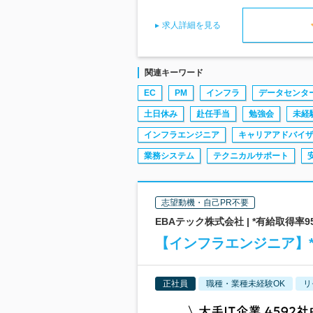
求人詳細を見る
関連キーワード
EC
PM
インフラ
データセンタ
土日休み
赴任手当
勉強会
未経
インフラエンジニア
キャリアアドバイ
業務システム
テクニカルサポート
志望動機・自己PR不要
EBAテック株式会社 | *有給取得率
【インフラエンジニア】*フ
正社員
職種・業種未経験OK
リ