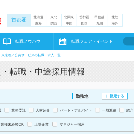
北海道
東北
北関東
首都圏
甲信越
北陸
首都圏
東海
関西
中国
四国
九州
海外
転職ノウハウ
転職フェア・イベント
東京都／公共サービスの転職・求人一覧
人・転職・中途採用情報
勤務地
指定する
員
業務委託
人材紹介
パート・アルバイト
一般派遣
紹介
業種未経験OK
上場企業
マネジャー採用