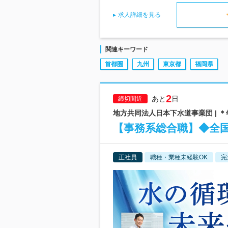
求人詳細を見る
関連キーワード
首都圏
九州
東京都
福岡県
2
あと
日
締切間近
地方共同法人日本下水道事業団 | ＊
【事務系総合職】◆全
正社員
職種・業種未経験OK
完