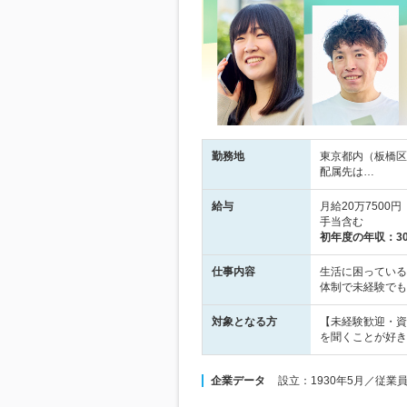
勤務地
東京都内（板橋区
配属先は…
給与
月給20万750
手当含む
初年度の年収：
3
仕事内容
生活に困っている
体制で未経験でも
対象となる方
【未経験歓迎・資
を聞くことが好き
企業データ
設立：1930年5月／従業