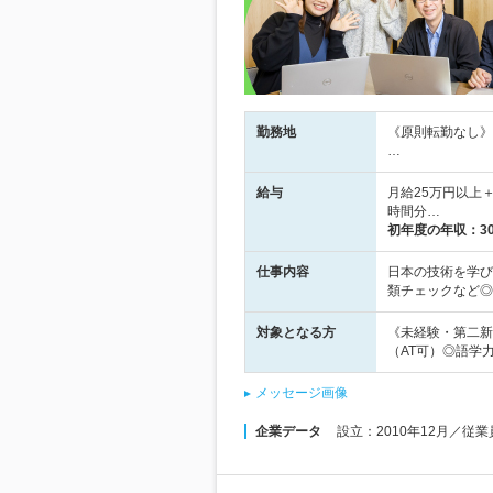
勤務地
《原則転勤なし》
…
給与
月給25万円以上
時間分…
初年度の年収：
3
仕事内容
日本の技術を学び
類チェックなど◎
対象となる方
《未経験・第二新
（AT可）◎語学
メッセージ画像
企業データ
設立：2010年12月／従