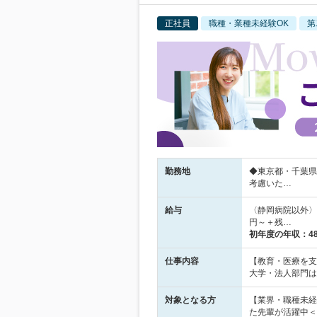
正社員
職種・業種未経験OK
第
勤務地
◆東京都・千葉県
考慮いた…
給与
〈静岡病院以外〉月
円～＋残…
初年度の年収：
4
仕事内容
【教育・医療を支
大学・法人部門は
対象となる方
【業界・職種未経
た先輩が活躍中＜