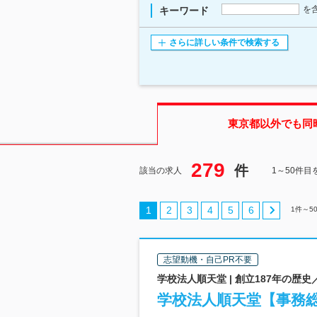
を
キーワード
さらに詳しい条件で検索する
東京都
以外でも同
279
件
該当の求人
1～50件目
1
2
3
4
5
6
1
件～
5
志望動機・自己PR不要
学校法人順天堂 | 創立187年の歴
学校法人順天堂【事務総