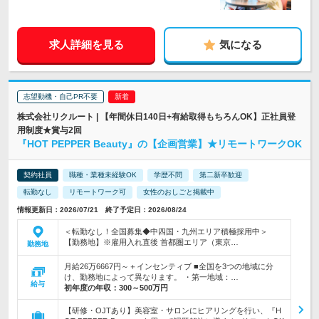
求人詳細を見る
気になる
志望動機・自己PR不要
株式会社リクルート | 【年間休日140日+有給取得もちろんOK】正社員登
用制度★賞与2回
『HOT PEPPER Beauty』の【企画営業】★リモートワークOK
契約社員
職種・業種未経験OK
学歴不問
第二新卒歓迎
転勤なし
リモートワーク可
女性のおしごと掲載中
情報更新日：2026/07/21 終了予定日：2026/08/24
＜転勤なし！全国募集◆中四国・九州エリア積極採用中＞
【勤務地】※雇用入れ直後 首都圏エリア（東京…
勤務地
月給26万6667円～＋インセンティブ ■全国を3つの地域に分
け、勤務地によって異なります。 ・第一地域：…
給与
初年度の年収：
300～500万円
【研修・OJTあり】美容室・サロンにヒアリングを行い、『H