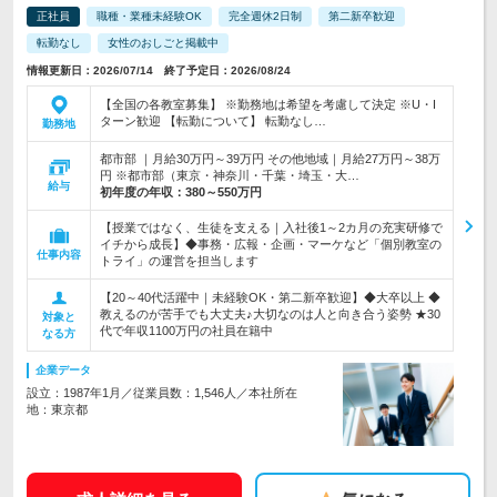
正社員
職種・業種未経験OK
完全週休2日制
第二新卒歓迎
転勤なし
女性のおしごと掲載中
情報更新日：2026/07/14 終了予定日：2026/08/24
【全国の各教室募集】 ※勤務地は希望を考慮して決定 ※U・I
ターン歓迎 【転勤について】 転勤なし…
勤務地
都市部 ｜月給30万円～39万円 その他地域｜月給27万円～38万
円 ※都市部（東京・神奈川・千葉・埼玉・大…
給与
初年度の年収：
380～550万円
【授業ではなく、生徒を支える｜入社後1～2カ月の充実研修で
イチから成長】◆事務・広報・企画・マーケなど「個別教室の
仕事内容
トライ」の運営を担当します
【20～40代活躍中｜未経験OK・第二新卒歓迎】◆大卒以上 ◆
教えるのが苦手でも大丈夫♪大切なのは人と向き合う姿勢 ★30
対象と
代で年収1100万円の社員在籍中
なる方
企業データ
設立：1987年1月／従業員数：1,546人／本社所在
地：東京都