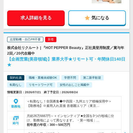
求人詳細を見る
気になる
志望動機・自己PR不要
株式会社リクルート | 『HOT PEPPER Beauty』正社員登用制度／賞与年
2回／20代在籍中
【企画営業(美容領域)】業界大手★リモート可・年間休日140日
★
契約社員
職種・業種未経験OK
学歴不問
第二新卒歓迎
転勤なし
リモートワーク可
女性のおしごと掲載中
情報更新日：2026/07/21 終了予定日：2026/08/24
＜転勤なし！全国募集◆中四国・九州エリア積極採用中＞
【勤務地】※雇用入れ直後 首都圏エリア（東京…
勤務地
月給26万6667円～＋インセンティブ ■全国を3つの地域に分
け、勤務地によって異なります。 ・第一地域：…
給与
初年度の年収：
300～500万円