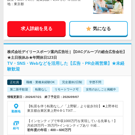
地：東京都
求人詳細を見る
気になる
株式会社デイリースポーツ案内広告社 | 【DACグループの総合広告会社】
★土日祝休み★年間休日123日
TV・SNS・Webなどを活用した【広告・PR企画営業】★未経
験歓迎
正社員
職種・業種未経験OK
完全週休2日制
学歴不問
第二新卒歓迎
転勤なし
リモートワーク可
女性のおしごと掲載中
情報更新日：2026/07/21 終了予定日：2026/09/07
【転居を伴う転勤なし／「上野駅」より徒歩3分】 ■上野本社
東京都台東区東上野4-8-1 TIXT…
勤務地
【インセンティブで年収1000万円を実現している先輩も！】
月給28万円～35万円+インセンティブあり ※経…
給与
初年度の年収：
400～600万円