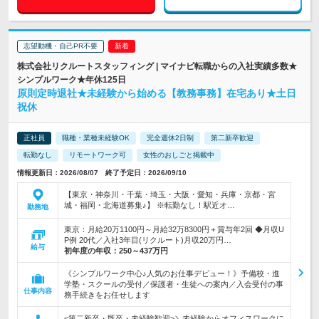
志望動機・自己PR不要
株式会社リクルートスタッフィング | マイナビ転職からの入社実績多数★
シンプルワーク★年休125日
原則定時退社★未経験から始める【教務事務】在宅あり★土日
祝休
正社員
職種・業種未経験OK
完全週休2日制
第二新卒歓迎
転勤なし
リモートワーク可
女性のおしごと掲載中
情報更新日：2026/08/07 終了予定日：2026/09/10
【東京・神奈川・千葉・埼玉・大阪・愛知・兵庫・京都・宮
城・福岡・北海道募集♪】 ※転勤なし！駅近オ…
勤務地
東京：月給20万1100円～月給32万8300円＋賞与年2回 ◆月収U
P例 20代／入社3年目(リクルート)月収20万円…
給与
初年度の年収：
250～437万円
《シンプルワーク中心♪人気のお仕事デビュー！》予備校・進
学塾・スクールの受付／保護者・生徒への案内／入会受付の事
仕事内容
務手続きをお任せします
<第二新卒・既卒・未経験歓迎>＼未経験からオフィスワークに