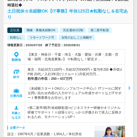
時退社◆
土日祝休☆未経験OK【IT事務】年休125日★転勤なし＆在宅あ
り
正社員
職種・業種未経験OK
完全週休2日制
第二新卒歓迎
転勤なし
リモートワーク可
女性のおしごと掲載中
情報更新日：2026/07/28 終了予定日：2026/08/31
【東京・神奈川・千葉・埼玉・大阪・愛知・兵庫・京都・宮
城・福岡・北海道募集♪】 ※転勤なし！駅近オ…
勤務地
東京：月給20万1100円～月給32万8300円＋賞与年2回 ◆月収U
P例 20代／入社3年目(リクルート)月収20万円…
給与
初年度の年収：
250～437万円
《未経験スタートOKのシンプルワーク中心♪》ITツールに関す
る問い合わせ内容の入力やマニュアル作成サポートなどITサポ
仕事内容
ート事務業務をお任せします
<第二新卒/既卒/未経験歓迎>ビジネスマナー研修やオリジナル
研修でサポート！☆頑張りがしっかり評価されて収入に反映さ
対象と
れるため、モチベーションUP！
なる方
企業データ
設立：1987年6月／従業員数：1,954人／本社所在