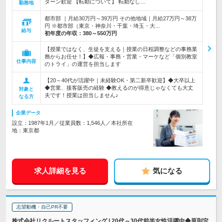
ターン歓迎 【転勤について】 転勤なし…
勤務地
都市部 ｜月給30万円～39万円 その他地域｜月給27万円～38万
円 ※都市部（東京・神奈川・千葉・埼玉・大…
給与
初年度の年収：
380～550万円
【授業ではなく、生徒を支える｜授業の日程調整などの事務業
務からお任せ！】◆広報・事務・営業・マーケなど「個別教室
仕事内容
のトライ」の運営を担当します
【20～40代が活躍中｜未経験OK・第二新卒歓迎】◆大卒以上
◆営業、接客販売の経験 ◆教えるのが得意じゃなくても大丈
対象と
夫です！授業は担当しません♪
なる方
企業データ
設立：1987年1月／従業員数：1,546人／本社所在
地：東京都
求人詳細を見る
気になる
志望動機・自己PR不要
株式会社リクルートスタッフィング | 20代～30代前半女性活躍中◆原則定