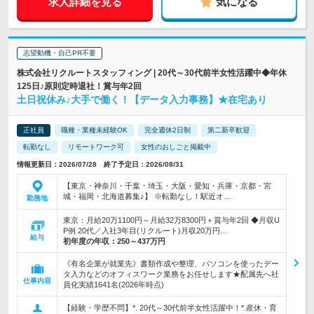
求人詳細を見る
気になる
志望動機・自己PR不要
株式会社リクルートスタッフィング | 20代～30代前半女性活躍中◆年休
125日♪原則定時退社！賞与年2回
土日祝休み♪大手で働く！【データ入力事務】★在宅あり
正社員
職種・業種未経験OK
完全週休2日制
第二新卒歓迎
転勤なし
リモートワーク可
女性のおしごと掲載中
情報更新日：2026/07/28 終了予定日：2026/08/31
【東京・神奈川・千葉・埼玉・大阪・愛知・兵庫・京都・宮
城・福岡・北海道募集♪】 ※転勤なし！駅近オ…
勤務地
東京：月給20万1100円～月給32万8300円＋賞与年2回 ◆月収U
P例 20代／入社3年目(リクルート)月収20万円…
給与
初年度の年収：
250～437万円
《有名企業が就業先》書類作成や整理、パソコンを使ったデー
タ入力などのオフィスワーク業務をお任せします★配属先へ社
仕事内容
員化実績1641名(2026年時点)
【経験・学歴不問】*. 20代～30代前半女性活躍中！*.産休・育