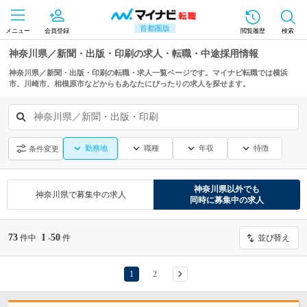
首都圏版
メニュー
会員登録
閲覧履歴
検索
神奈川県／新聞・出版・印刷の求人・転職・中途採用情報
神奈川県／新聞・出版・印刷の転職・求人一覧ページです。マイナビ転職では横浜
市、川崎市、相模原市などからもあなたにぴったりの求人を探せます。
神奈川県／新聞・出版・印刷
勤務地
職種
年収
特徴
条件変更
神奈川県
以外でも
神奈川県
で募集中の求人
同時に募集中の求人
73
1
50
件中
-
件
並び替え
1
2