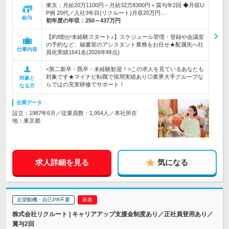
東京：月給20万1100円～月給32万8300円＋賞与年2回 ◆月収U
P例 20代／入社3年目(リクルート)月収20万円…
給与
初年度の年収：
250～437万円
【約8割が未経験スタート♪】スケジュール管理・登録や会議室
の予約など、秘書室のアシスタント業務をお任せ★配属先へ社
仕事内容
員化実績1641名(2026年時点)
<第二新卒・既卒・未経験歓迎！>この求人を見ているあなたも
対象です★マイナビ転職で採用実績あり◎業界大手グループな
対象と
らではの充実研修でサポート！
なる方
企業データ
設立：1987年6月／従業員数：1,954人／本社所在
地：東京都
求人詳細を見る
気になる
志望動機・自己PR不要
株式会社リクルート | キャリアアップ支援金制度あり／正社員登用あり／
賞与2回