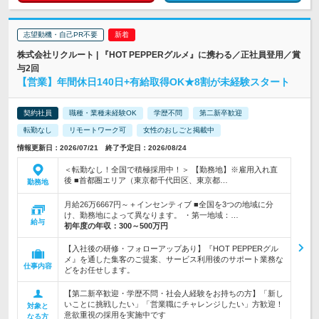
志望動機・自己PR不要
株式会社リクルート | 『HOT PEPPERグルメ』に携わる／正社員登用／賞
与2回
【営業】年間休日140日+有給取得OK★8割が未経験スタート
契約社員
職種・業種未経験OK
学歴不問
第二新卒歓迎
転勤なし
リモートワーク可
女性のおしごと掲載中
情報更新日：2026/07/21 終了予定日：2026/08/24
＜転勤なし！全国で積極採用中！＞ 【勤務地】※雇用入れ直
後 ■首都圏エリア（東京都千代田区、東京都…
勤務地
月給26万6667円～＋インセンティブ ■全国を3つの地域に分
け、勤務地によって異なります。 ・第一地域：…
給与
初年度の年収：
300～500万円
【入社後の研修・フォローアップあり】『HOT PEPPERグル
メ』を通した集客のご提案、サービス利用後のサポート業務な
仕事内容
どをお任せします。
【第二新卒歓迎・学歴不問・社会人経験をお持ちの方】「新し
いことに挑戦したい」「営業職にチャレンジしたい」方歓迎！
対象と
意欲重視の採用を実施中です
なる方