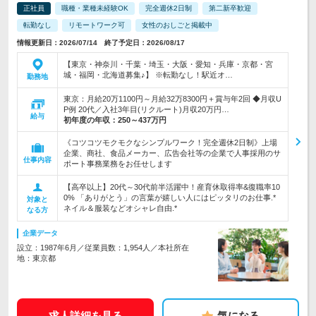
正社員
職種・業種未経験OK
完全週休2日制
第二新卒歓迎
転勤なし
リモートワーク可
女性のおしごと掲載中
情報更新日：2026/07/14 終了予定日：2026/08/17
【東京・神奈川・千葉・埼玉・大阪・愛知・兵庫・京都・宮
城・福岡・北海道募集♪】 ※転勤なし！駅近オ…
勤務地
東京：月給20万1100円～月給32万8300円＋賞与年2回 ◆月収U
P例 20代／入社3年目(リクルート)月収20万円…
給与
初年度の年収：
250～437万円
《コツコツモクモクなシンプルワーク！完全週休2日制》上場
企業、商社、食品メーカー、広告会社等の企業で人事採用のサ
仕事内容
ポート事務業務をお任せします
【高卒以上】20代～30代前半活躍中！産育休取得率&復職率10
0% 「ありがとう」の言葉が嬉しい人にはピッタリのお仕事.*
対象と
ネイル＆服装などオシャレ自由.*
なる方
企業データ
設立：1987年6月／従業員数：1,954人／本社所在
地：東京都
求人詳細を見る
気になる