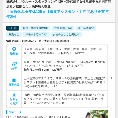
株式会社リクルートスタッフィング | 20～30代前半女性活躍中★原則定時
退社／転勤なし／未経験大歓迎
土日祝休み★年休125日【編集アシスタント】在宅あり★賞与
年2回
正社員
職種・業種未経験OK
完全週休2日制
第二新卒歓迎
転勤なし
リモートワーク可
女性のおしごと掲載中
情報更新日：2026/07/17 終了予定日：2026/08/20
【東京・神奈川・千葉・埼玉・大阪・愛知・兵庫・京都・宮
城・福岡・北海道募集♪】 ※転勤なし！駅近オ…
勤務地
東京：月給20万1100円～月給32万8300円＋賞与年2回 ◆月収U
P例 20代／入社3年目(リクルート)月収20万円…
給与
初年度の年収：
250～437万円
上場企業やマスコミで、リサーチや原稿作成・校正など編集ア
シスタント業務をお任せします★配属先の社員化実績1641名(2
仕事内容
6年)⇒年収平均50万円UP！
20代～30代前半活躍中♪産休・育休取得率&復職率100%「あり
がとう」がやりがいに繋がる方はピッタリのお仕事♪髪色・服
対象と
装・ネイルなどオシャレ自由★
なる方
企業データ
設立：1987年6月／従業員数：1,954人／本社所在