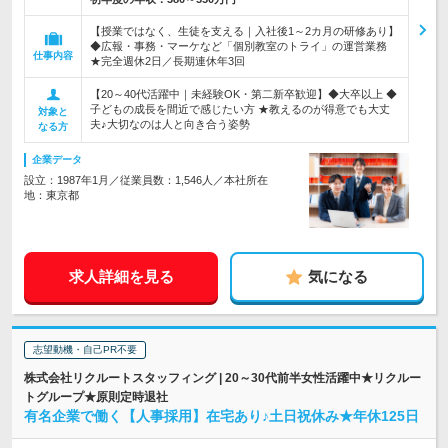
【授業ではなく、生徒を支える｜入社後1～2カ月の研修あり】
◆広報・事務・マーケなど「個別教室のトライ」の運営業務
仕事内容
★完全週休2日／長期連休年3回
【20～40代活躍中｜未経験OK・第二新卒歓迎】◆大卒以上 ◆
子どもの成長を間近で感じたい方 ★教えるのが得意でも大丈
対象と
夫♪大切なのは人と向き合う姿勢
なる方
企業データ
設立：1987年1月／従業員数：1,546人／本社所在
地：東京都
求人詳細を見る
気になる
志望動機・自己PR不要
株式会社リクルートスタッフィング | 20～30代前半女性活躍中★リクルー
トグループ★原則定時退社
有名企業で働く【人事採用】在宅あり♪土日祝休み★年休125日