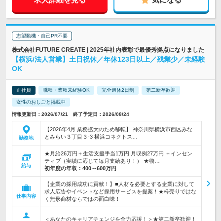
志望動機・自己PR不要
株式会社FUTURE CREATE | 2025年社内表彰で最優秀拠点になりました
【横浜/法人営業】土日祝休／年休123日以上／残業少／未経験
OK
正社員
職種・業種未経験OK
完全週休2日制
第二新卒歓迎
女性のおしごと掲載中
情報更新日：2026/07/21 終了予定日：2026/08/24
【2026年4月 業務拡大のため移転】 神奈川県横浜市西区みな
とみらい３丁目３-3 横浜コネクトス…
勤務地
★月給26万円＋生活支援手当1万円 月収例27万円 ＋インセン
ティブ（実績に応じて毎月支給あり！） ★物…
給与
初年度の年収：
400～600万円
【企業の採用成功に貢献！】■人材を必要とする企業に対して
求人広告やイベントなど採用サービスを提案！★枠売りではな
仕事内容
く無形商材ならではの面白味！
＜あなたのキャリアチェンジを全力応援！＞★第二新卒歓迎！