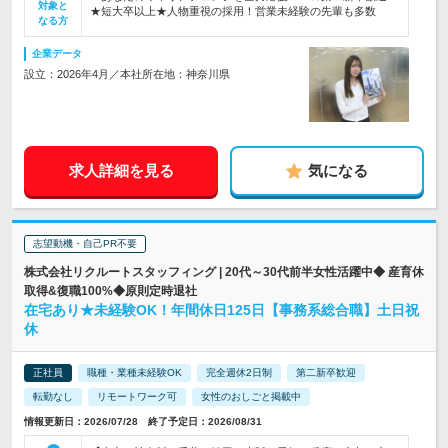
対象と
★短大卒以上★人物重視の採用！営業未経験の先輩も多数
なる方
企業データ
設立：2026年4月／本社所在地：神奈川県
求人詳細を見る
気になる
志望動機・自己PR不要
株式会社リクルートスタッフィング | 20代～30代前半女性活躍中◆ 産育休
取得&復職100%◆原則定時退社
在宅あり★未経験OK！年間休日125日【事務系総合職】土日祝
休
正社員
職種・業種未経験OK
完全週休2日制
第二新卒歓迎
転勤なし
リモートワーク可
女性のおしごと掲載中
情報更新日：2026/07/28 終了予定日：2026/08/31