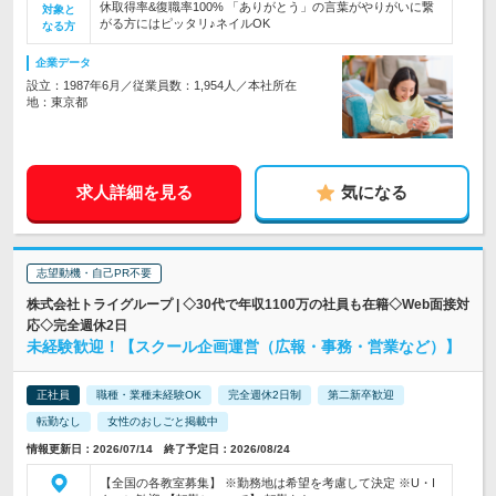
休取得率&復職率100% 「ありがとう」の言葉がやりがいに繋
対象と
がる方にはピッタリ♪ネイルOK
なる方
企業データ
設立：1987年6月／従業員数：1,954人／本社所在
地：東京都
求人詳細を見る
気になる
志望動機・自己PR不要
株式会社トライグループ | ◇30代で年収1100万の社員も在籍◇Web面接対
応◇完全週休2日
未経験歓迎！【スクール企画運営（広報・事務・営業など）】
正社員
職種・業種未経験OK
完全週休2日制
第二新卒歓迎
転勤なし
女性のおしごと掲載中
情報更新日：2026/07/14 終了予定日：2026/08/24
【全国の各教室募集】 ※勤務地は希望を考慮して決定 ※U・I