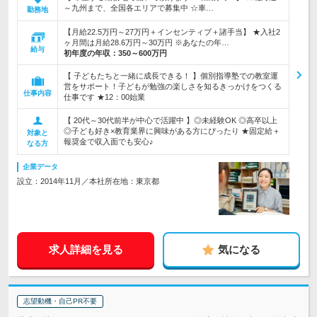
～九州まで、全国各エリアで募集中 ☆車…
勤務地
【月給22.5万円～27万円＋インセンティブ＋諸手当】 ★入社2
ヶ月間は月給28.6万円～30万円 ※あなたの年…
給与
初年度の年収：
350～600万円
【 子どもたちと一緒に成長できる！ 】個別指導塾での教室運
営をサポート！子どもが勉強の楽しさを知るきっかけをつくる
仕事内容
仕事です ★12：00始業
【 20代～30代前半が中心で活躍中 】◎未経験OK ◎高卒以上
◎子ども好き×教育業界に興味がある方にぴったり ★固定給＋
対象と
報奨金で収入面でも安心♪
なる方
企業データ
設立：2014年11月／本社所在地：東京都
求人詳細を見る
気になる
志望動機・自己PR不要