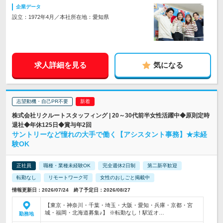
企業データ
設立：1972年4月／本社所在地：愛知県
求人詳細を見る
気になる
志望動機・自己PR不要
株式会社リクルートスタッフィング | 20～30代前半女性活躍中◆原則定時
退社◆年休125日◆賞与年2回
サントリーなど憧れの大手で働く【アシスタント事務】★未経
験OK
正社員
職種・業種未経験OK
完全週休2日制
第二新卒歓迎
転勤なし
リモートワーク可
女性のおしごと掲載中
情報更新日：2026/07/24 終了予定日：2026/08/27
【東京・神奈川・千葉・埼玉・大阪・愛知・兵庫・京都・宮
城・福岡・北海道募集♪】 ※転勤なし！駅近オ…
勤務地