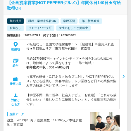
【企画提案営業(HOT PEPPERグルメ)】年間休日140日★有給
取得OK
契約社員
職種・業種未経験OK
学歴不問
第二新卒歓迎
転勤なし
リモートワーク可
女性のおしごと掲載中
情報更新日：2026/07/21 終了予定日：2026/08/24
＜転勤なし！全国で積極採用中！＞ 【勤務地】※雇用入れ直
後 ■首都圏エリア（東京都千代田区、東京都…
勤務地
月給26万6667円～＋インセンティブ ■全国を3つの地域に分
け、勤務地によって異なります。 ・第一地域：…
給与
初年度の年収：
300～500万円
＜充実の研修・OJTあり＞飲食店に対し『HOT PEPPERグル
メ』などを提案し、集客や宣伝、レジ業務など日々の業務の悩
仕事内容
み事の解決に向けてサポートします
【学歴不問・第二新卒・社会人デビューも歓迎】「これから成
長したい」「新しいことに挑戦したい」という意欲重視の採用
対象と
です。
なる方
企業データ
設立：2012年10月／従業員数：14,192人／本社所在
地：東京都