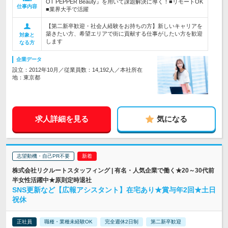
OT PEPPER Beauty』を用いて課題解決に導く！■リモートOK
仕事内容
■業界大手で活躍
【第二新卒歓迎・社会人経験をお持ちの方】新しいキャリアを
築きたい方、希望エリアで街に貢献する仕事がしたい方を歓迎
対象と
します
なる方
企業データ
設立：2012年10月／従業員数：14,192人／本社所在
地：東京都
求人詳細を見る
気になる
志望動機・自己PR不要
株式会社リクルートスタッフィング | 有名・人気企業で働く★20～30代前
半女性活躍中★原則定時退社
SNS更新など【広報アシスタント】在宅あり★賞与年2回★土日
祝休
正社員
職種・業種未経験OK
完全週休2日制
第二新卒歓迎