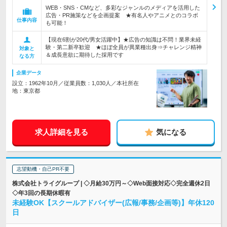
WEB・SNS・CMなど、多彩なジャンルのメディアを活用した
広告・PR施策などを企画提案 ★有名人やアニメとのコラボ
仕事内容
も可能！
【現在6割が20代/男女活躍中】★広告の知識は不問！業界未経
験・第二新卒歓迎 ★ほぼ全員が異業種出身⇒チャレンジ精神
対象と
＆成長意欲に期待した採用です
なる方
企業データ
設立：1962年10月／従業員数：1,030人／本社所在
地：東京都
求人詳細を見る
気になる
志望動機・自己PR不要
株式会社トライグループ | ◇月給30万円～◇Web面接対応◇完全週休2日
◇年3回の長期休暇有
未経験OK【スクールアドバイザー(広報/事務/企画等)】年休120
日