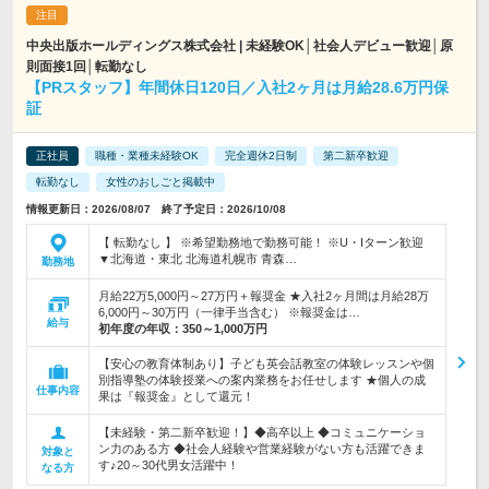
中央出版ホールディングス株式会社 | 未経験OK│社会人デビュー歓迎│原
則面接1回│転勤なし
【PRスタッフ】年間休日120日／入社2ヶ月は月給28.6万円保
証
正社員
職種・業種未経験OK
完全週休2日制
第二新卒歓迎
転勤なし
女性のおしごと掲載中
情報更新日：2026/08/07 終了予定日：2026/10/08
【 転勤なし 】 ※希望勤務地で勤務可能！ ※U・Iターン歓迎
▼北海道・東北 北海道札幌市 青森…
勤務地
月給22万5,000円～27万円＋報奨金 ★入社2ヶ月間は月給28万
6,000円～30万円（一律手当含む） ※報奨金は…
給与
初年度の年収：
350～1,000万円
【安心の教育体制あり】子ども英会話教室の体験レッスンや個
別指導塾の体験授業への案内業務をお任せします ★個人の成
仕事内容
果は『報奨金』として還元！
【未経験・第二新卒歓迎！】◆高卒以上 ◆コミュニケーショ
ン力のある方 ◆社会人経験や営業経験がない方も活躍できま
対象と
す♪20～30代男女活躍中！
なる方