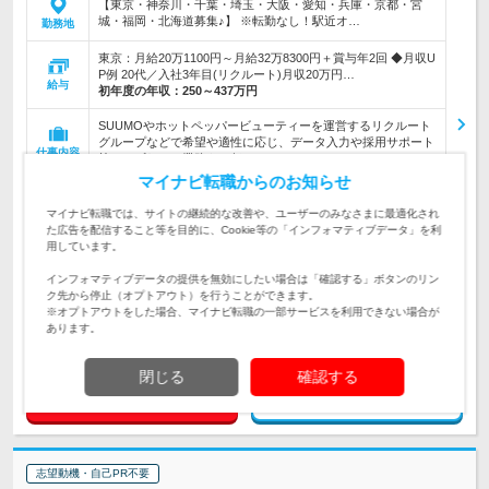
【東京・神奈川・千葉・埼玉・大阪・愛知・兵庫・京都・宮
城・福岡・北海道募集♪】 ※転勤なし！駅近オ…
勤務地
東京：月給20万1100円～月給32万8300円＋賞与年2回 ◆月収U
P例 20代／入社3年目(リクルート)月収20万円…
給与
初年度の年収：
250～437万円
SUUMOやホットペッパービューティーを運営するリクルート
グループなどで希望や適性に応じ、データ入力や採用サポート
仕事内容
等、いずれかの業務をお任せ
マイナビ転職からのお知らせ
高卒以上 *. 20代～30代前半女性活躍中*.産休・育休取得率&復
職率100% 「ありがとう」の言葉がやりがいに繋がる方にはピ
対象と
マイナビ転職では、サイトの継続的な改善や、ユーザーのみなさまに最適化され
ッタリ♪《ネイルもOK》
なる方
た広告を配信すること等を目的に、Cookie等の「インフォマティブデータ」を利
用しています。
企業データ
インフォマティブデータの提供を無効にしたい場合は「確認する」ボタンのリン
設立：1987年6月／従業員数：1,954人／本社所在
ク先から停止（オプトアウト）を行うことができます。
地：東京都
※オプトアウトをした場合、マイナビ転職の一部サービスを利用できない場合が
あります。
閉じる
確認する
求人詳細を見る
気になる
志望動機・自己PR不要