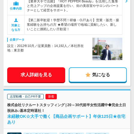
【業界大手で活躍】『HOT PEPPER Beauty』を活用した集客
と売上アップの企画提案を行い、街の美容室やサロンのパート
仕事内容
ナーとして経営をサポート。
【第二新卒歓迎！学歴不問！研修・OJTあり】営業・販売・接
客経験をお持ちの方 ★希望の場所で地域に貢献したい、新し
対象と
いことに挑戦したい方歓迎！
なる方
企業データ
設立：2012年10月／従業員数：14,192人／本社所在
地：東京都
求人詳細を見る
気になる
志望動機・自己PR不要
株式会社リクルートスタッフィング | 20～30代前半女性活躍中◆完全土日
祝休み♪基本定時退社！
未経験OK☆大手で働く【商品企画サポート】年休125日★在宅
あり