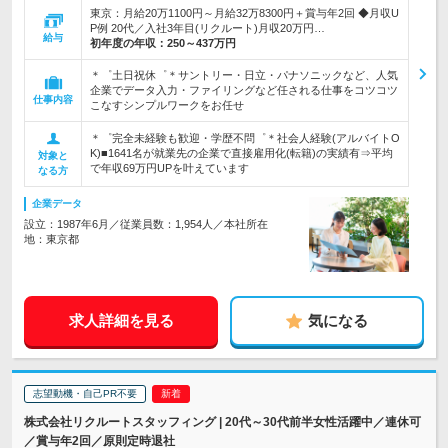
東京：月給20万1100円～月給32万8300円＋賞与年2回 ◆月収U
P例 20代／入社3年目(リクルート)月収20万円…
給与
初年度の年収：
250～437万円
＊゜土日祝休゜＊サントリー・日立・パナソニックなど、人気
企業でデータ入力・ファイリングなど任される仕事をコツコツ
仕事内容
こなすシンプルワークをお任せ
＊゜完全未経験も歓迎・学歴不問゜＊社会人経験(アルバイトO
K)■1641名が就業先の企業で直接雇用化(転籍)の実績有⇒平均
対象と
で年収69万円UPを叶えています
なる方
企業データ
設立：1987年6月／従業員数：1,954人／本社所在
地：東京都
求人詳細を見る
気になる
志望動機・自己PR不要
株式会社リクルートスタッフィング | 20代～30代前半女性活躍中／連休可
／賞与年2回／原則定時退社