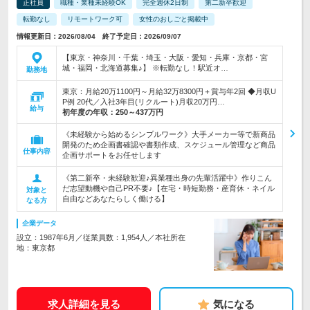
正社員
職種・業種未経験OK
完全週休2日制
第二新卒歓迎
転勤なし
リモートワーク可
女性のおしごと掲載中
情報更新日：2026/08/04 終了予定日：2026/09/07
【東京・神奈川・千葉・埼玉・大阪・愛知・兵庫・京都・宮
城・福岡・北海道募集♪】 ※転勤なし！駅近オ…
勤務地
東京：月給20万1100円～月給32万8300円＋賞与年2回 ◆月収U
P例 20代／入社3年目(リクルート)月収20万円…
給与
初年度の年収：
250～437万円
《未経験から始めるシンプルワーク》大手メーカー等で新商品
開発のため企画書確認や書類作成、スケジュール管理など商品
仕事内容
企画サポートをお任せします
《第二新卒・未経験歓迎♪異業種出身の先輩活躍中》作りこん
だ志望動機や自己PR不要♪【在宅・時短勤務・産育休・ネイル
対象と
自由などあなたらしく働ける】
なる方
企業データ
設立：1987年6月／従業員数：1,954人／本社所在
地：東京都
求人詳細を見る
気になる