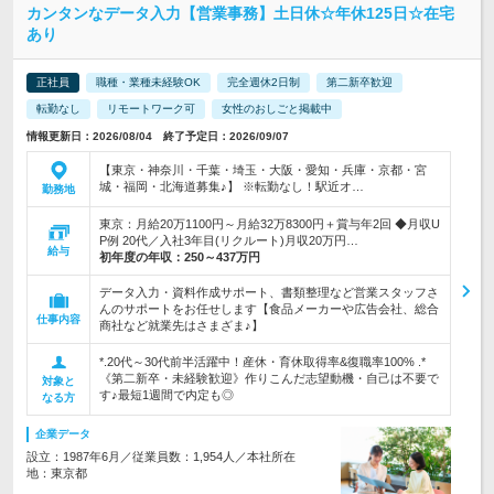
カンタンなデータ入力【営業事務】土日休☆年休125日☆在宅
あり
正社員
職種・業種未経験OK
完全週休2日制
第二新卒歓迎
転勤なし
リモートワーク可
女性のおしごと掲載中
情報更新日：2026/08/04 終了予定日：2026/09/07
【東京・神奈川・千葉・埼玉・大阪・愛知・兵庫・京都・宮
城・福岡・北海道募集♪】 ※転勤なし！駅近オ…
勤務地
東京：月給20万1100円～月給32万8300円＋賞与年2回 ◆月収U
P例 20代／入社3年目(リクルート)月収20万円…
給与
初年度の年収：
250～437万円
データ入力・資料作成サポート、書類整理など営業スタッフさ
んのサポートをお任せします【食品メーカーや広告会社、総合
仕事内容
商社など就業先はさまざま♪】
*.20代～30代前半活躍中！産休・育休取得率&復職率100% .*
《第二新卒・未経験歓迎》作りこんだ志望動機・自己は不要で
対象と
す♪最短1週間で内定も◎
なる方
企業データ
設立：1987年6月／従業員数：1,954人／本社所在
地：東京都