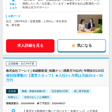
挑戦したい方／を応援しています！★希望があれば配属先への
対象と
転籍も全力サポート♪
なる方
企業データ
設立：1987年6月／従業員数：1,954人／本社所在
地：東京都
求人詳細を見る
気になる
志望動機・自己PR不要
株式会社フーレイ | 未経験歓迎│転勤ナシ│残業月7h以内│年間休日120日
個別指導塾の【運営スタッフ】★入社2ヶ月間は月給28.6～30
万円
正社員
職種・業種未経験OK
完全週休2日制
第二新卒歓迎
転勤なし
女性のおしごと掲載中
情報更新日：2026/08/06 終了予定日：2026/08/27
【 希望する勤務地で働いて頂けます！ 転勤ナシ♪】 ☆北海道