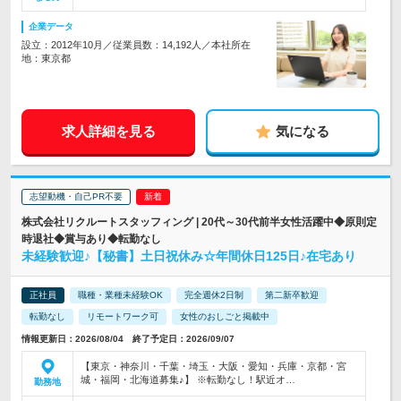
企業データ
設立：2012年10月／従業員数：14,192人／本社所在
地：東京都
求人詳細を見る
気になる
志望動機・自己PR不要
株式会社リクルートスタッフィング | 20代～30代前半女性活躍中◆原則定
時退社◆賞与あり◆転勤なし
未経験歓迎♪【秘書】土日祝休み☆年間休日125日♪在宅あり
正社員
職種・業種未経験OK
完全週休2日制
第二新卒歓迎
転勤なし
リモートワーク可
女性のおしごと掲載中
情報更新日：2026/08/04 終了予定日：2026/09/07
【東京・神奈川・千葉・埼玉・大阪・愛知・兵庫・京都・宮
城・福岡・北海道募集♪】 ※転勤なし！駅近オ…
勤務地