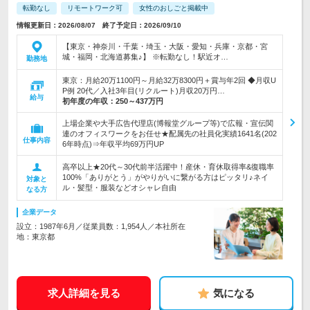
転勤なし
リモートワーク可
女性のおしごと掲載中
情報更新日：2026/08/07 終了予定日：2026/09/10
【東京・神奈川・千葉・埼玉・大阪・愛知・兵庫・京都・宮
城・福岡・北海道募集♪】 ※転勤なし！駅近オ…
勤務地
東京：月給20万1100円～月給32万8300円＋賞与年2回 ◆月収U
P例 20代／入社3年目(リクルート)月収20万円…
給与
初年度の年収：
250～437万円
上場企業や大手広告代理店(博報堂グループ等)で広報・宣伝関
連のオフィスワークをお任せ★配属先の社員化実績1641名(202
仕事内容
6年時点)⇒年収平均69万円UP
高卒以上★20代～30代前半活躍中！産休・育休取得率&復職率
100%「ありがとう」がやりがいに繋がる方はピッタリ♪ネイ
対象と
ル・髪型・服装などオシャレ自由
なる方
企業データ
設立：1987年6月／従業員数：1,954人／本社所在
地：東京都
求人詳細を見る
気になる