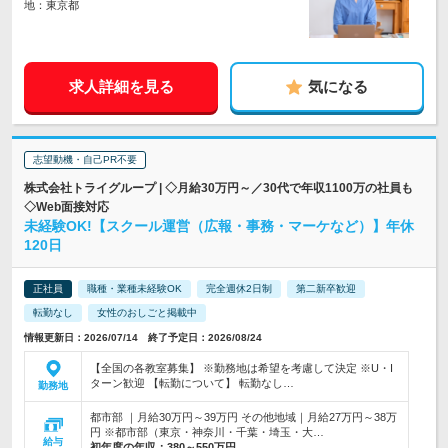
地：東京都
求人詳細を見る
気になる
志望動機・自己PR不要
株式会社トライグループ | ◇月給30万円～／30代で年収1100万の社員も
◇Web面接対応
未経験OK!【スクール運営（広報・事務・マーケなど）】年休
120日
正社員
職種・業種未経験OK
完全週休2日制
第二新卒歓迎
転勤なし
女性のおしごと掲載中
情報更新日：2026/07/14 終了予定日：2026/08/24
【全国の各教室募集】 ※勤務地は希望を考慮して決定 ※U・I
ターン歓迎 【転勤について】 転勤なし…
勤務地
都市部 ｜月給30万円～39万円 その他地域｜月給27万円～38万
円 ※都市部（東京・神奈川・千葉・埼玉・大…
給与
初年度の年収：
380～550万円