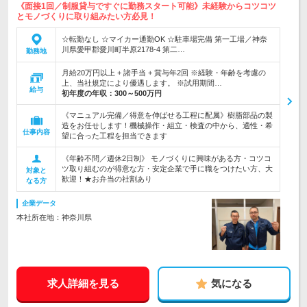
《面接1回／制服貸与ですぐに勤務スタート可能》未経験からコツコツ
とモノづくりに取り組みたい方必見！
☆転勤なし ☆マイカー通勤OK ☆駐車場完備 第一工場／神奈
川県愛甲郡愛川町半原2178-4 第二…
勤務地
月給20万円以上 + 諸手当 + 賞与年2回 ※経験・年齢を考慮の
上、当社規定により優遇します。 ※試用期間…
給与
初年度の年収：
300～500万円
《マニュアル完備／得意を伸ばせる工程に配属》樹脂部品の製
造をお任せします！機械操作・組立・検査の中から、適性・希
仕事内容
望に合った工程を担当できます
《年齢不問／週休2日制》 モノづくりに興味がある方・コツコ
ツ取り組むのが得意な方・安定企業で手に職をつけたい方、大
対象と
歓迎！★お弁当の社割あり
なる方
企業データ
本社所在地：神奈川県
求人詳細を見る
気になる