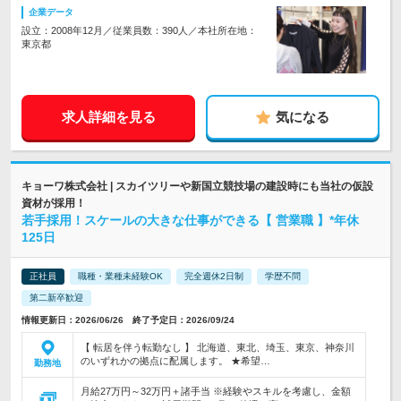
企業データ
設立：2008年12月／従業員数：390人／本社所在地：
東京都
求人詳細を見る
気になる
キョーワ株式会社 | スカイツリーや新国立競技場の建設時にも当社の仮設
資材が採用！
若手採用！スケールの大きな仕事ができる【 営業職 】*年休
125日
正社員
職種・業種未経験OK
完全週休2日制
学歴不問
第二新卒歓迎
情報更新日：2026/06/26 終了予定日：2026/09/24
【 転居を伴う転勤なし 】 北海道、東北、埼玉、東京、神奈川
のいずれかの拠点に配属します。 ★希望…
勤務地
月給27万円～32万円＋諸手当 ※経験やスキルを考慮し、金額