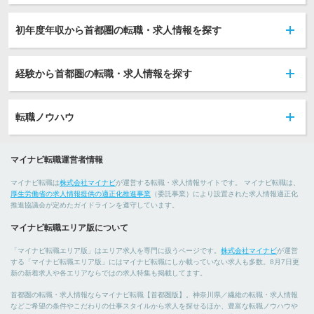
初年度年収から首都圏の転職・求人情報を探す
経験から首都圏の転職・求人情報を探す
転職ノウハウ
マイナビ転職運営者情報
マイナビ転職は
株式会社マイナビ
が運営する転職・求人情報サイトです。 マイナビ転職は、
厚生労働省の求人情報提供の適正化推進事業
（委託事業）により設置された求人情報適正化
推進協議会が定めたガイドラインを遵守しています。
マイナビ転職エリア版について
「マイナビ転職エリア版」はエリア求人を専門に扱うページです。
株式会社マイナビ
が運営
する「マイナビ転職エリア版」にはマイナビ転職にしか載っていない求人も多数。8月7日更
新の新着求人や各エリアならではの求人特集も掲載してます。
首都圏の転職・求人情報ならマイナビ転職【首都圏版】。神奈川県／繊維の転職・求人情報
などご希望の条件やこだわりの仕事スタイルから求人を探せるほか、豊富な転職ノウハウや