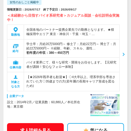
女性のおしごと掲載中
情報更新日：2026/07/17 終了予定日：2026/09/17
＜未経験から目指すバイオ系研究者＞カジュアル面談・会社説明会実施
中！
全国各地のパートナー提携企業先での勤務となります。 ★積
極採用中エリア 東京・神奈川・千葉・埼玉・…
勤務地
学士卒：月給20万5000円～ 修士了：月給22万円～ 博士了：月
給22万5000円～ ※経験、年齢、スキル、適性…
給与
初年度の年収：
380～450万円
バイオ業界にて、様々な研究・開発をお任せします。【元研究
者が講師！安心なフォロー体制】
仕事内容
【★2026年既卒者も歓迎★】◇4大卒以上、理系学部を専攻さ
れていた方◇35歳までの方(若年層の長期キャリア形成を図る
対象と
ため)
なる方
企業データ
設立：2014年2月／従業員数：60,880人／本社所在
地：東京都
求人詳細を見る
気になる