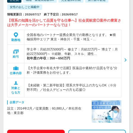
女性のおしごと掲載中
情報更新日：2026/07/17 終了予定日：2026/09/17
【理系の知識を活かして品質を守る仕事へ】社会貢献度◎案件の豊富さ
は大手メーカーのパートナーならでは！
全国各地のパートナー提携企業先での勤務となります。 ★積
極採用中エリア 東京・神奈川・千葉・埼玉・…
勤務地
学士卒：月給20万5000円～ 修士了：月給22万円～ 博士了：月
給22万5000円～ ※経験、年齢、スキル、適性…
給与
初年度の年収：
350～650万円
【大手企業や有名大学で活躍】医薬品や素材の“品質を守る”分
析・評価業務をお任せします。
仕事内容
【未経験・第二新卒歓迎】理系大学卒以上の方ならOK（※分
対象と
野不問）／社会人デビューの方も応援◎
なる方
企業データ
設立：2014年2月／従業員数：60,880人／本社所在
地：東京都