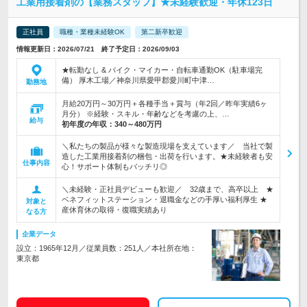
工業用接着剤の【業務スタッフ】★未経験歓迎・年休123日
正社員
職種・業種未経験OK
第二新卒歓迎
情報更新日：2026/07/21 終了予定日：2026/09/03
★転勤なし & バイク・マイカー・自転車通勤OK（駐車場完
備） 厚木工場／神奈川県愛甲郡愛川町中津…
勤務地
月給20万円～30万円＋各種手当＋賞与（年2回／昨年実績6ヶ
月分） ※経験・スキル・年齢などを考慮の上、…
給与
初年度の年収：
340～480万円
＼私たちの製品が様々な製造現場を支えています／ 当社で製
造した工業用接着剤の梱包・出荷を行います。★未経験者も安
仕事内容
心！サポート体制もバッチリ◎
＼未経験・正社員デビューも歓迎／ 32歳まで、高卒以上 ★
ベネフィットステーション・退職金などの手厚い福利厚生 ★
対象と
産休育休の取得・復職実績あり
なる方
企業データ
設立：1965年12月／従業員数：251人／本社所在地：
東京都