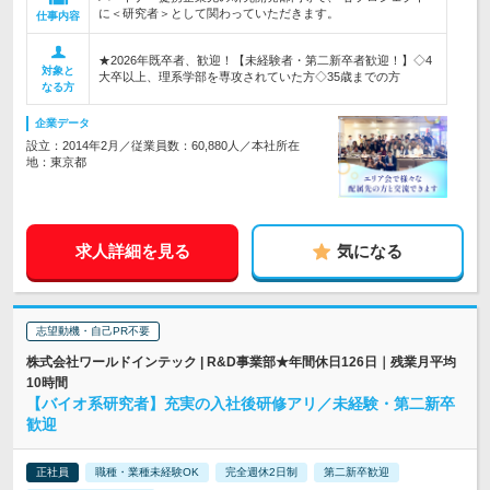
に＜研究者＞として関わっていただきます。
仕事内容
★2026年既卒者、歓迎！【未経験者・第二新卒者歓迎！】◇4
対象と
大卒以上、理系学部を専攻されていた方◇35歳までの方
なる方
企業データ
設立：2014年2月／従業員数：60,880人／本社所在
地：東京都
求人詳細を見る
気になる
志望動機・自己PR不要
株式会社ワールドインテック | R&D事業部★年間休日126日｜残業月平均
10時間
【バイオ系研究者】充実の入社後研修アリ／未経験・第二新卒
歓迎
正社員
職種・業種未経験OK
完全週休2日制
第二新卒歓迎