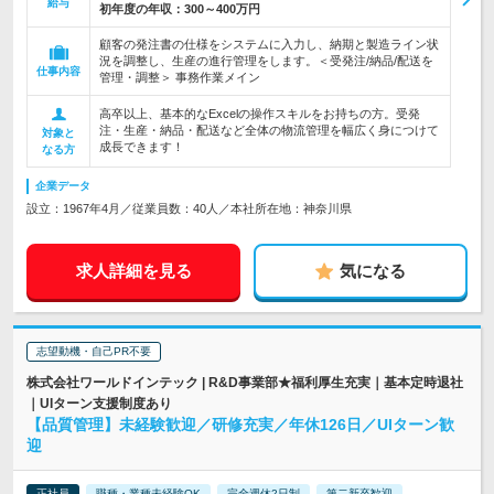
給与
初年度の年収：
300～400万円
顧客の発注書の仕様をシステムに入力し、納期と製造ライン状
況を調整し、生産の進行管理をします。＜受発注/納品/配送を
仕事内容
管理・調整＞ 事務作業メイン
高卒以上、基本的なExcelの操作スキルをお持ちの方。受発
注・生産・納品・配送など全体の物流管理を幅広く身につけて
対象と
成長できます！
なる方
企業データ
設立：1967年4月／従業員数：40人／本社所在地：神奈川県
求人詳細を見る
気になる
志望動機・自己PR不要
株式会社ワールドインテック | R&D事業部★福利厚生充実｜基本定時退社
｜UIターン支援制度あり
【品質管理】未経験歓迎／研修充実／年休126日／UIターン歓
迎
正社員
職種・業種未経験OK
完全週休2日制
第二新卒歓迎