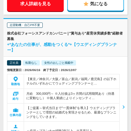
求人詳細を見る
気になる
志望動機・自己PR不要
株式会社フォーシスアンドカンパニー | *賞与あり*産育休実績多数*経験者
募集
+*あなたの仕事が、感動をつくる*+【ウエディングプランナ
ー】
正社員
転勤なし
女性のおしごと掲載中
情報更新日：2026/06/16 終了予定日：2026/12/07
【東京／神奈川／大阪／富山／新潟／福岡／鹿児島】の以下ホ
テルのいずれかにてウェディングプランナーと…
勤務地
月給 300,000円～ ※入社後は3ヶ月間の試用期間あり（待遇
に変動なし） ※個人業績によりインセンティ…
給与
【ご提案～挙式当日まで”一貫体制”を導入】ウエディングプラ
ンナーとして理想の結婚式を実現させるため、最適なプランニ
仕事内容
ングをしていきます。
＜必須＞プランナー経験2年以上 ※高卒以上