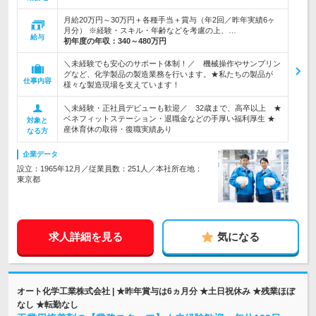
月給20万円～30万円＋各種手当＋賞与（年2回／昨年実績6ヶ
月分） ※経験・スキル・年齢などを考慮の上、…
給与
初年度の年収：
340～480万円
＼未経験でも安心のサポート体制！／ 機械操作やサンプリン
グなど、化学製品の製造業務を行います。★私たちの製品が
仕事内容
様々な製造現場を支えています！
＼未経験・正社員デビューも歓迎／ 32歳まで、高卒以上 ★
ベネフィットステーション・退職金などの手厚い福利厚生 ★
対象と
産休育休の取得・復職実績あり
なる方
企業データ
設立：1965年12月／従業員数：251人／本社所在地：
東京都
求人詳細を見る
気になる
オート化学工業株式会社 | ★昨年賞与は6ヵ月分 ★土日祝休み ★残業ほぼ
なし ★転勤なし