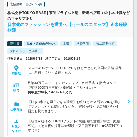
志望動機・自己PR不要
株式会社TOKYO BASE | 東証プライム上場｜新規出店続々◎｜本社職など
のキャリアあり
日本発のファッションを世界へ【セールススタッフ】★未経験
歓迎
正社員
職種・業種未経験OK
上場
学歴不問
第二新卒歓迎
女性のおしごと掲載中
情報更新日：2026/07/28 終了予定日：2026/09/14
STUDIOUSやUNITED TOKYOをはじめとした全国の店舗 店舗
は、新宿・渋谷・原宿・丸の…
勤務地
月給33万円以上＋インセンティブ＋各種手当 ★販売スタッフ
で年収1000万円可能◎ ※経験・年齢・能力を…
給与
初年度の年収：
420～600万円
【好き×稼ぐを両立できる環境】お客様との会話やSNSを通じ
てファンづくりに関わりながら、 経験を積んで店舗運営や企
仕事内容
画にも携われます。
【成長を続けるTOKYOブランドの最前線で活躍】学歴・経験
不問／人物重視の採用◎未経験・第二新卒歓迎！★35歳以下の
対象と
方（※）
なる方