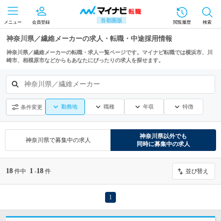
首都圏版
メニュー
会員登録
閲覧履歴
検索
神奈川県／繊維メーカーの求人・転職・中途採用情報
神奈川県／繊維メーカーの転職・求人一覧ページです。マイナビ転職では横浜市、川
崎市、相模原市などからもあなたにぴったりの求人を探せます。
神奈川県／繊維メーカー
勤務地
職種
年収
特徴
条件変更
神奈川県
以外でも
神奈川県
で募集中の求人
同時に募集中の求人
18
1
18
件中
-
件
並び替え
1