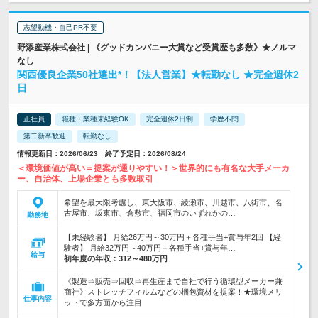
志望動機・自己PR不要
野添産業株式会社 | 《グッドカンパニー大賞など受賞歴も多数》★ノルマ
なし
関西優良企業50社選出*！【法人営業】★転勤なし ★完全週休2
日
正社員
職種・業種未経験OK
完全週休2日制
学歴不問
第二新卒歓迎
転勤なし
情報更新日：2026/06/23 終了予定日：2026/08/24
＜環境価値が高い＝提案が通りやすい！＞世界的にも有名な大手メーカ
ー、自治体、上場企業とも多数取引
希望を最大限考慮し、東大阪市、綾瀬市、川越市、八街市、名
古屋市、坂東市、倉敷市、福岡市のいずれかの…
勤務地
【未経験者】 月給26万円～30万円＋各種手当+賞与年2回 【経
験者】 月給32万円～40万円＋各種手当+賞与年…
給与
初年度の年収：
312～480万円
《製造⇒販売⇒回収⇒再生産まで自社で行う循環型メーカー兼
商社》ストレッチフィルムなどの梱包資材を提案！★環境メリ
仕事内容
ットで多方面から注目