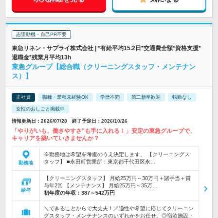
志望動機・自己PR不要
東急リネン・サプライ株式会社 | *有給平均15.2日*交通費全額*資格支援*
退職金*残業月平均13h
東急グループ【総合職（クリーニングスタッフ・メンテナン
ス）】
正社員
職種・業種未経験OK
学歴不問
第二新卒歓迎
転勤なし
女性のおしごと掲載中
情報更新日：2026/07/28 終了予定日：2026/10/26
「やりがいも、働きやすさ"も手に入れる！」安定の東急グループで、
キャリアを築いていきませんか？
※勤務地は希望を考慮のうえ決定します。 【クリーニングス
タッフ】 ■永田町営業所：東京都千代田区永…
勤務地
【クリーニングスタッフ】 月給25万円～30万円＋諸手当＋賞
与年2回 【メンテナンス】 月給25万円～35万…
給与
初年度の年収：
387～542万円
＼できることからで大丈夫！／適性や希望に応じてクリーニン
グスタッフ・メンテナンスのいずれかをお任せ。◎宿泊施設・