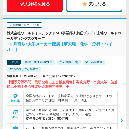
求人詳細を見る
気になる
志望動機・自己PR不要
株式会社ワールドインテック | R&D事業部★東証プライム上場ワールドホ
ールディングスグループ
1ヶ月研修×大手メーカー配属【研究職（化学・分析・バイ
オ）】
正社員
職種・業種未経験OK
完全週休2日制
第二新卒歓迎
女性のおしごと掲載中
情報更新日：2026/07/17 終了予定日：2026/09/17
【理系分野不問！元研究者による徹底研修】専攻分野・出身大学・偏差
値は不問！◆会社説明会随時開催中！◆
全国各地のパートナー提携企業先での勤務となります。 ★積
極採用中エリア 東京・神奈川・千葉・埼玉・…
勤務地
学士卒：月給20万5000円～ 修士了：月給22万円～ 博士了：月
給22万5000円～ ※経験、年齢、スキル、適性…
給与
初年度の年収：
380～450万円
パートナー提携企業先の研究開発部門等で、 各プロジェクト