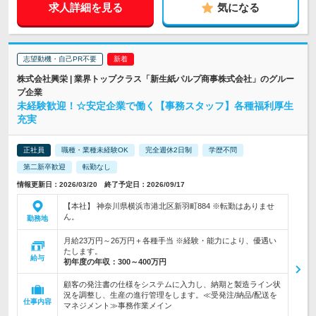
求人詳細を見る
気になる
志望動機・自己PR不要
株式会社興栄 | 業界トップクラス「新生紙パルプ商事株式会社」のグルー
プ企業
未経験歓迎！☆安定企業で働く【事務スタッフ】各種福利厚生
充実
正社員
職種・業種未経験OK
完全週休2日制
学歴不問
第二新卒歓迎
転勤なし
情報更新日：2026/03/20 終了予定日：2026/09/17
【本社】 神奈川県横浜市港北区新羽町884 ※転勤はありませ
ん。
勤務地
月給23万円～26万円＋各種手当 ※経験・能力により、優遇い
たします。
給与
初年度の年収：
300～400万円
顧客の発注書の仕様をシステムに入力し、納期と製造ライン状
況を調整し、生産の進行管理をします。≪受発注/納品/配送を
仕事内容
マネジメント≫事務作業メイン