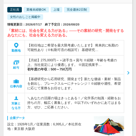
正社員
業種未経験OK
上場
完全週休2日制
女性のおしごと掲載中
情報更新日：2026/07/17 終了予定日：2026/08/20
「素材には、社会を変える力がある」――その素材の研究・開発をする
あなたにも、社会を変える力がある。
【初任地はご希望を最大限考慮いたします】 将来的に転勤の
可能性あり（※転勤可否の相談可） 基礎研究…
勤務地
【月給】275,000円～＋諸手当＋賞与 ※経験・年齢を考慮の
上、当社規定により優遇します。 ※固定残業手…
給与
初年度の年収：
500～750万円
【基礎研究から応用研究、開発まで】新たな価値・素材・製品
を創出し、ブレークスルーにチャレンジ！※経験や適性、希望
仕事内容
に応じて業務をお任せします。
＼あなたの活躍の場はきっとある！／化学系の知識・経験をお
持ちの方、幅広く募集します。※以下のいずれかにあてはまる
対象と
方、ぜひ、ご応募ください。
なる方
企業データ
設立：1926年1月／従業員数：6,995人／本社所在
地：東京都 大阪府