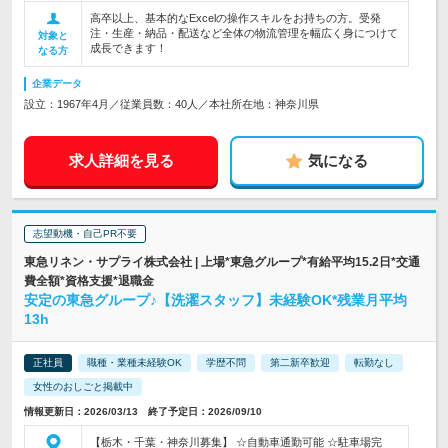
高卒以上、基本的なExcelの操作スキルをお持ちの方。受発
注・生産・納品・配送など全体の物流管理を幅広く身につけて
対象と
成長できます！
なる方
企業データ
設立：1967年4月／従業員数：40人／本社所在地：神奈川県
求人詳細を見る
気になる
志望動機・自己PR不要
東急リネン・サプライ株式会社 | 上場*東急グループ*有給平均15.2日*交通
費全額*資格支援*退職金
安定の東急グループ♪【洗濯スタッフ】未経験OK*残業月平均
13h
正社員
職種・業種未経験OK
学歴不問
第二新卒歓迎
転勤なし
女性のおしごと掲載中
情報更新日：2026/03/13 終了予定日：2026/09/10
【栃木・千葉・神奈川募集】 ☆自動車通勤可能 ☆駐車場完