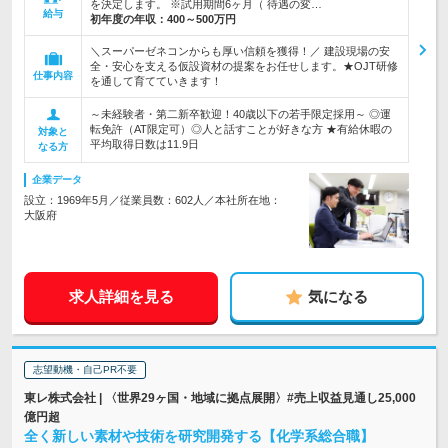
を決定します。 ※試用期間6ヶ月（ 待遇の変…
給与
初年度の年収：
400～500万円
＼スーパーゼネコンからも厚い信頼を獲得！／ 建設現場の安
全・安心を支える仮設資材の提案をお任せします。★OJT研修
仕事内容
を通して育てていきます！
～未経験者・第二新卒歓迎！40歳以下の若手限定採用～ ◎運
転免許（AT限定可）◎人と話すことが好きな方 ★有給休暇の
対象と
平均取得日数は11.9日
なる方
企業データ
設立：1969年5月／従業員数：602人／本社所在地：
大阪府
求人詳細を見る
気になる
志望動機・自己PR不要
東レ株式会社 | 〈世界29ヶ国・地域に拠点展開〉#売上収益見通し25,000
億円超
全く新しい素材や技術を研究開発する【化学系総合職】