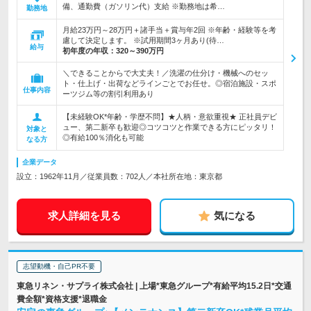
備、通勤費（ガソリン代）支給 ※勤務地は希…
勤務地
月給23万円～28万円＋諸手当＋賞与年2回 ※年齢・経験等を考
慮して決定します。 ※試用期間3ヶ月あり(待…
給与
初年度の年収：
320～390万円
＼できることからで大丈夫！／洗濯の仕分け・機械へのセッ
ト・仕上げ・出荷などラインごとでお任せ。◎宿泊施設・スポ
仕事内容
ーツジム等の割引利用あり
【未経験OK*年齢・学歴不問】★人柄・意欲重視★ 正社員デビ
ュー、第二新卒も歓迎◎コツコツと作業できる方にピッタリ！
対象と
◎有給100％消化も可能
なる方
企業データ
設立：1962年11月／従業員数：702人／本社所在地：東京都
求人詳細を見る
気になる
志望動機・自己PR不要
東急リネン・サプライ株式会社 | 上場*東急グループ*有給平均15.2日*交通
費全額*資格支援*退職金