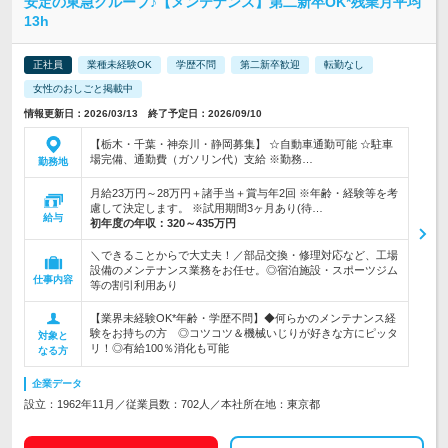
安定の東急グループ♪【メンテナンス】第二新卒OK*残業月平均
13h
正社員
業種未経験OK
学歴不問
第二新卒歓迎
転勤なし
女性のおしごと掲載中
情報更新日：2026/03/13 終了予定日：2026/09/10
【栃木・千葉・神奈川・静岡募集】 ☆自動車通勤可能 ☆駐車
場完備、通勤費（ガソリン代）支給 ※勤務…
勤務地
月給23万円～28万円＋諸手当＋賞与年2回 ※年齢・経験等を考
慮して決定します。 ※試用期間3ヶ月あり(待…
給与
初年度の年収：
320～435万円
＼できることからで大丈夫！／部品交換・修理対応など、工場
設備のメンテナンス業務をお任せ。◎宿泊施設・スポーツジム
仕事内容
等の割引利用あり
【業界未経験OK*年齢・学歴不問】◆何らかのメンテナンス経
験をお持ちの方 ◎コツコツ＆機械いじりが好きな方にピッタ
対象と
リ！◎有給100％消化も可能
なる方
企業データ
設立：1962年11月／従業員数：702人／本社所在地：東京都