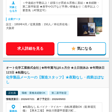
＜中途組が半数以上！頑張りが昇給＆昇格に直結＞★未経験・
第二新卒歓迎 ★座学やOJTなど手厚い研修あり ◇高卒以上 ◇
対象と
要普免（AT限定可）
なる方
企業データ
設立：1959年4月／従業員数：150人／本社所在地：
大阪府
求人詳細を見る
気になる
オート化学工業株式会社 | ★昨年賞与は6ヵ月分 ★土日祝休み ★年間休日
123日 ★転勤なし
化学製品メーカーの【製造スタッフ】★夜勤なし・残業ほぼな
し
正社員
職種・業種未経験OK
第二新卒歓迎
情報更新日：2026/07/21 終了予定日：2026/09/03
★転勤なし & バイク・マイカー・自転車通勤OK（駐車場完
備） 【厚木工場】 神奈川県愛甲郡愛川町…
勤務地