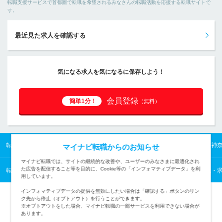
転職支援サービスで首都圏で転職を希望されるみなさんの転職活動を応援する転職サイトで
す。
最近見た求人を確認する
気になる求人を気になるに保存しよう！
会員登録
簡単1分！
（無料）
転職TOP
首都圏の転職・求人情報TOP
神奈川県の転職・求人情報TOP
神
マイナビ転職からのお知らせ
マイナビ転職では、サイトの継続的な改善や、ユーザーのみなさまに最適化され
た広告を配信すること等を目的に、Cookie等の「インフォマティブデータ」を利
転職TOP
業種から探す
素材メーカーの転職・求人情報一覧
繊維の転職・
用しています。
インフォマティブデータの提供を無効にしたい場合は「確認する」ボタンのリン
ク先から停止（オプトアウト）を行うことができます。
※オプトアウトをした場合、マイナビ転職の一部サービスを利用できない場合が
あります。
TOPページへ