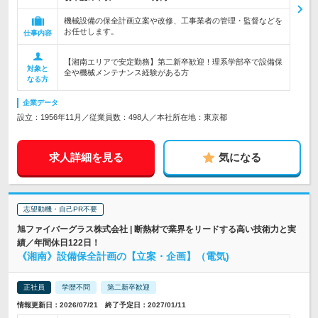
機械設備の保全計画立案や改修、工事業者の管理・監督などを
お任せします。
仕事内容
【湘南エリアで安定勤務】第二新卒歓迎！理系学部卒で設備保
対象と
全や機械メンテナンス経験がある方
なる方
企業データ
設立：1956年11月／従業員数：498人／本社所在地：東京都
求人詳細を見る
気になる
志望動機・自己PR不要
旭ファイバーグラス株式会社 | 断熱材で業界をリードする高い技術力と実
績／年間休日122日！
《湘南》設備保全計画の【立案・企画】（電気)
正社員
学歴不問
第二新卒歓迎
情報更新日：2026/07/21 終了予定日：2027/01/11