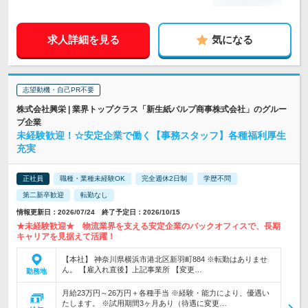
求人詳細を見る
気になる
志望動機・自己PR不要
株式会社興栄 | 業界トップクラス「新生紙パルプ商事株式会社」のグルー
プ企業
未経験歓迎！☆安定企業で働く【事務スタッフ】各種福利厚生
充実
正社員
職種・業種未経験OK
完全週休2日制
学歴不問
第二新卒歓迎
転勤なし
情報更新日：2026/07/24 終了予定日：2026/10/15
★未経験歓迎★ 物流業界を支える安定企業のバックオフィスで、長期
キャリアを見据えて活躍！
【本社】 神奈川県横浜市港北区新羽町884 ※転勤はありませ
ん。 【雇入れ直後】上記事業所 【変更…
勤務地
月給23万円～26万円＋各種手当 ※経験・能力により、優遇い
たします。 ※試用期間3ヶ月あり（待遇に変更…