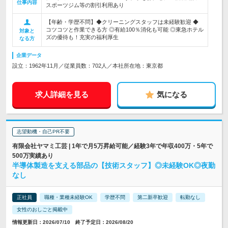
仕事内容
スポーツジム等の割引利用あり
【年齢・学歴不問】◆クリーニングスタッフは未経験歓迎 ◆
コツコツと作業できる方 ◎有給100％消化も可能 ◎東急ホテル
対象と
ズの優待も！充実の福利厚生
なる方
企業データ
設立：1962年11月／従業員数：702人／本社所在地：東京都
求人詳細を見る
気になる
志望動機・自己PR不要
有限会社ヤマミ工芸 | 1年で月5万昇給可能／経験3年で年収400万・5年で
500万実績あり
半導体製造を支える部品の【技術スタッフ】◎未経験OK◎夜勤
なし
正社員
職種・業種未経験OK
学歴不問
第二新卒歓迎
転勤なし
女性のおしごと掲載中
情報更新日：2026/07/10 終了予定日：2026/08/20