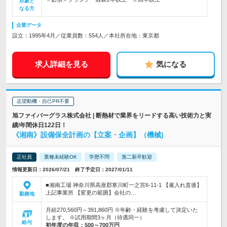
対象と
なる方
企業データ
設立：1995年4月／従業員数：554人／本社所在地：東京都
求人詳細を見る
気になる
志望動機・自己PR不要
旭ファイバーグラス株式会社 | 断熱材で業界をリードする高い技術力と実
績/年間休日122日！
《湘南》設備保全計画の【立案・企画】（機械)
正社員
業種未経験OK
学歴不問
第二新卒歓迎
情報更新日：2026/07/21 終了予定日：2027/01/11
■湘南工場 神奈川県高座郡寒川町一之宮6-11-1 【雇入れ直後】
上記事業所 【変更の範囲】会社の…
勤務地
月給270,560円～391,860円 ※年齢・経験を考慮して決定いた
します。 ※試用期間3ヶ月（待遇同一）
給与
初年度の年収：
500～700万円