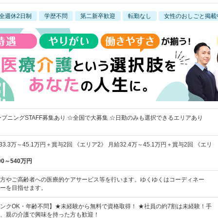
全週休2日制
学歴不問
第二新卒歓迎
転勤なし
女性のおしごと掲載
ープニングSTAFF募集あり ☆全国で大募集 ☆日勤のみも選択できるエリアあり
3.3万～45.1万円＋賞与2回 《エリア2》 月給32.4万～45.1万円＋賞与2回 《エリ
00～540万円
方やご高齢者への医療的ケアサービス等を行います。ゆくゆくはコーディネー
ーを目指せます。
ンクOK・年齢不問】★未経験から無料で資格取得！ ★社員の約7割は未経験！手
、親の介護で興味を持った方も歓迎！