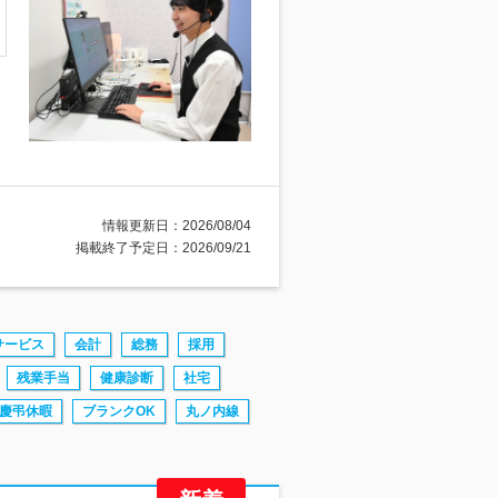
情報更新日：2026/08/04
掲載終了予定日：2026/09/21
サービス
会計
総務
採用
残業手当
健康診断
社宅
慶弔休暇
ブランクOK
丸ノ内線