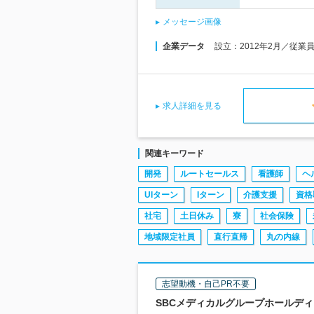
メッセージ画像
企業データ
設立：2012年2月／従業
求人詳細を見る
関連キーワード
開発
ルートセールス
看護師
ヘ
UIターン
Iターン
介護支援
資格
社宅
土日休み
寮
社会保険
地域限定社員
直行直帰
丸の内線
志望動機・自己PR不要
SBCメディカルグループホールディン