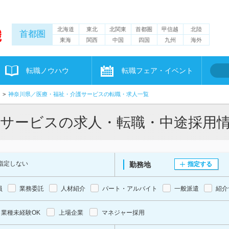
北海道
東北
北関東
首都圏
甲信越
北陸
首都圏
東海
関西
中国
四国
九州
海外
転職ノウハウ
転職フェア・イベント
神奈川県／医療・福祉・介護サービスの転職・求人一覧
護サービスの求人・転職・中途採用
指定しない
勤務地
指定する
員
業務委託
人材紹介
パート・アルバイト
一般派遣
紹介
業種未経験OK
上場企業
マネジャー採用