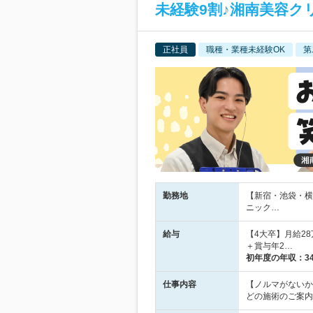
未経験9割♪湘南美容ク
正社員
職種・業種未経験OK
第
勤務地
【新宿・池袋・横
ニック…
給与
【4大卒】月給2
＋賞与年2…
初年度の年収：
3
仕事内容
【ノルマがないか
どの施術のご案内