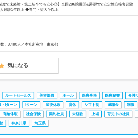
制度で未経験・第二新卒でも安心◎】全国286院展開&需要増で安定性◎接客経験
人経験1年以上 ◆専門・短大卒以上
員数：8,480人／本社所在地：東京都
気になる
ルートセールス
美容部員
ホール
医療事務
医療秘書
介護
U・Iターン
Iターン
産後休暇
育休
シフト制
退職金
制服
有給休暇
社会保険
契約社員
未経験
上場
育児中の社員
都
神奈川県
埼玉県