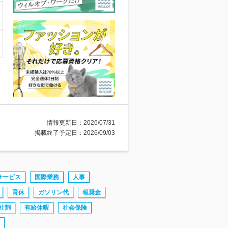
情報更新日：2026/07/31
掲載終了予定日：2026/09/03
サービス
国際業務
人事
育休
ガソリン代
報奨金
社割
有給休暇
社会保険