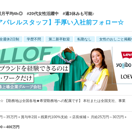
業月平均4h◎ #20代女性活躍中 #週3休みも可能♪
【アパレルスタッフ】手厚い入社前フォロー☆
全週休2日制
学歴不問
第二新卒歓迎
転勤なし
女性のおしごと掲載
☆ 【勤務地は全国各地★希望勤務地への配属です】 本社または全国支社、事業
万円～35万円＋賞与年2回＋残業代100%支給 ＜店長候補＞ 月給25万円～30万円＋
00～400万円