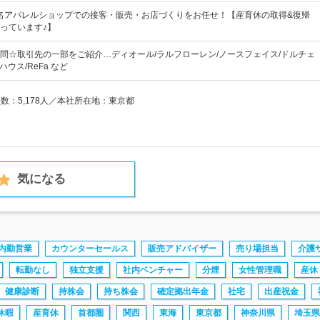
有名アパレルショップでの接客・販売・お店づくりをお任せ！【産育休の取得&復帰
っています♪】
問☆取引先の一部をご紹介…ディオール/ラルフローレン/ノースフェイス/ドルチェ
ウス/ReFa など
員数：5,178人／本社所在地：東京都
気になる
内勤営業
カウンターセールス
販売アドバイザー
売り場担当
介護
転勤なし
独立支援
社内ベンチャー
分煙
女性管理職
産休
健康診断
持株会
持ち株会
確定拠出年金
社宅
出産祝金
休暇
産育休
首都圏
関西
東海
東京都
神奈川県
埼玉県