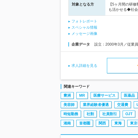
対象となる方
【5ヶ月間の研修
も活かせる◆社会
フォトレポート
スペシャル情報
メッセージ画像
企業データ
設立：2000年3月／従業
求人詳細を見る
関連キーワード
豊洲
MR
医療サービス
医薬品
美容師
業界経験者優遇
交通費
時短勤務
社割
社員割引
OJT
湘南
首都圏
関西
東海
東京