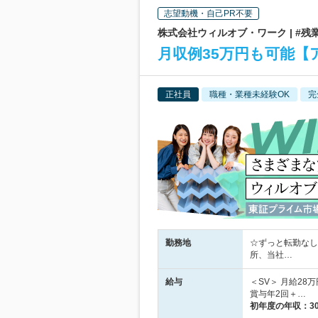
志望動機・自己PR不要
株式会社ウィルオブ・ワーク | #残
月収例35万円も可能
正社員
職種・業種未経験OK
完
勤務地
☆ずっと転勤なし
所、当社…
給与
＜SV＞ 月給28
賞与年2回＋…
初年度の年収：
3