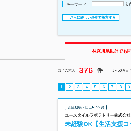
を
キーワード
さらに詳しい条件で検索する
神奈川県
以外でも
376
件
該当の求人
1～50件目
1
2
3
4
5
6
7
8
志望動機・自己PR不要
ユースタイルラボラトリー株式会社 
未経験OK【生活支援コ