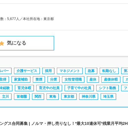
員数：5,677人／本社所在地：東京都
気になる
ルパー
介護サービス
採用
マネジメント
急募
転勤なし
第
取得
家賃補助
禁煙
分煙
女性管理職
産休
産後休暇
未経験
育児休暇
育児中の社員
子育て中の社員
シフト勤務
フ
立川
首都圏
関西
東海
東京都
神奈川県
埼玉県
グス合同募集 | ノルマ・押し売りなし！*最大10連休可*残業月平均2H