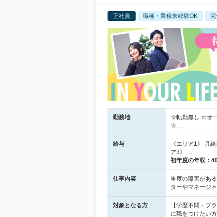
正社員
職種・業種未経験OK
完
勤務地
☆転勤無し ☆オ
☆…
給与
《エリア1》 月給3
ア3》 …
初年度の年収：
4
仕事内容
重度の障害がある
ターやマネージャ
対象となる方
【学歴不問・ブラ
に職をつけたい方