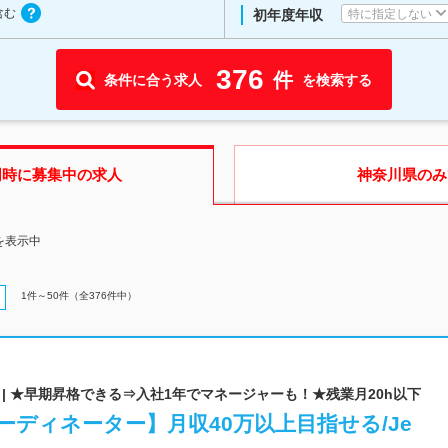
含む
特に指定しない
初年度年収
376
件
条件に合う求人
を検索する
同時に募集中の求人
神奈川県
のみ
を表示中
1
件～
50
件（全
376
件中）
| ★早期昇格できる⇒入社1年でマネージャーも！★残業月20h以下
ーディネーター】月収40万以上目指せる/Je