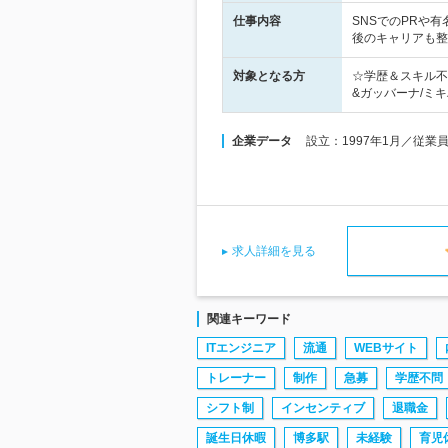
仕事内容
SNSでのPRや
後のキャリアも整
対象となる方
☆学歴＆スキル不
&ガッバーナ/ミキハ
企業データ
設立：1997年1月／従業
求人詳細を見る
関連キーワード
ITエンジニア
流通
WEBサイト
トレーナー
制作
急募
学歴不問
シフト制
インセンティブ
退職金
誕生日休暇
博多駅
未経験
育児