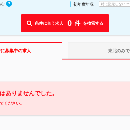
含む
特に指定しない
初年度年収
0
件
条件に合う求人
を検索する
時に募集中の求人
東北
のみで
中
はありませんでした。
てください。
中