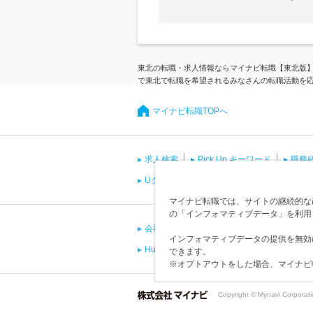
東北の転職・求人情報ならマイナビ転職【東北版
で東北で転職を希望されるみなさんの転職活動を
マイナビ転職TOPへ
求人検索
Pick Up キーワード
職務
Uターン・Iターン
資格
国際資格
マイナビ転職では、サイトの継続的な改
の「インフォマティブデータ」を利用
会社概要
会員規約
個人情報の取り
インフォマティブデータの提供を無効
Human Capitalサポネット<採用ご担当者向
できます。
※オプトアウトをした場合、マイナビ
Copyright © Mynavi Corporat