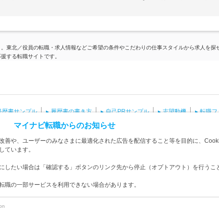
】。東北／役員の転職・求人情報などご希望の条件やこだわりの仕事スタイルから求人を探
応援する転職サイトです。
経歴書サンプル
履歴書の書き方
自己PRサンプル
志望動機
転職フ
マイナビ転職からのお知らせ
海外転職・求人
エンジニア求人
面接対策
適職診断
英語を使う
善や、ユーザーのみなさまに最適化された広告を配信すること等を目的に、Cooki
しています。
扱い
サイトマップ
問い合わせ
求人掲載の問い合わせ<企業様向け>
にしたい場合は「確認する」ボタンのリンク先から停止（オプトアウト）を行うこ
け>
転職の一部サービスを利用できない場合があります。
ion