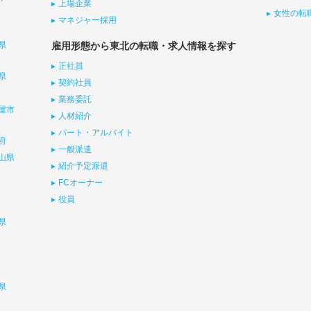
上場企業
女性の転
マネジャー採用
県
雇用形態から東北の転職・求人情報を探す
正社員
県
契約社員
業務委託
屋市
人材紹介
パート・アルバイト
府
一般派遣
山県
紹介予定派遣
FCオーナー
役員
県
県