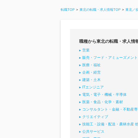
転職TOP
東北の転職・求人情報TOP
東北／
職種から東北の転職・求人情
営業
販売・フード・アミューズメント
医療・福祉
企画・経営
建築・土木
ITエンジニア
電気・電子・機械・半導体
医薬・食品・化学・素材
コンサルタント・金融・不動産専
クリエイティブ
技能工・設備・配送・農林水産 
公共サービス