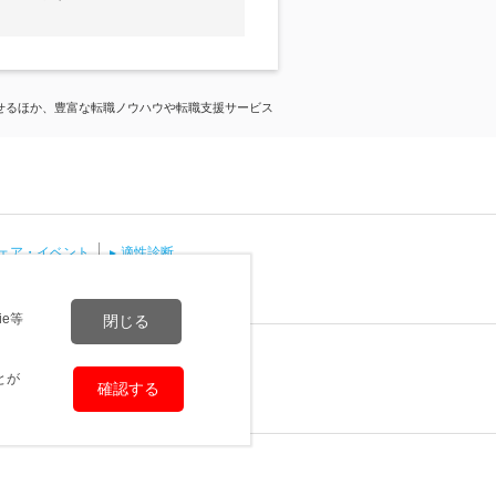
せるほか、豊富な転職ノウハウや転職支援サービス
ェア・イベント
適性診断
仕事
注目の求人検索ワード
e等
閉じる
とが
確認する