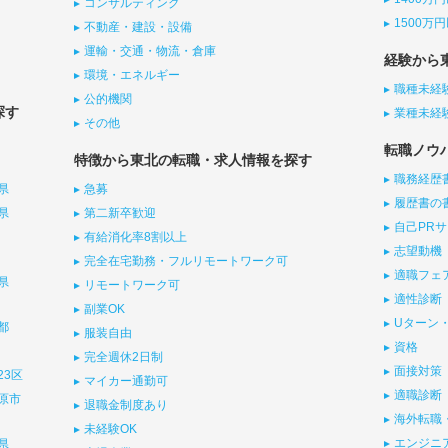
コンサルティング
1500万
不動産・建設・設備
運輸・交通・物流・倉庫
経験から
環境・エネルギー
職種未経
公的機関
探す
業種未経
その他
転職ノウ
特徴から東北の転職・求人情報を探す
職務経歴
県
急募
履歴書の
県
第二新卒歓迎
自己PR
有給消化率8割以上
志望動機
完全在宅勤務・フルリモートワーク可
適職フェ
県
リモートワーク可
適性診断
副業OK
Uターン・
都
服装自由
資格
完全週休2日制
面接対策
23区
マイカー通勤可
適職診断
原市
退職金制度あり
海外転職
未経験OK
エンジニ
県