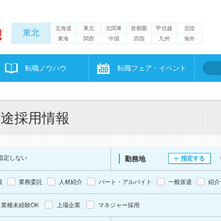
北海道
東北
北関東
首都圏
甲信越
北陸
東北
東海
関西
中国
四国
九州
海外
転職ノウハウ
転職フェア・イベント
中途採用情報
指定しない
勤務地
指定する
員
業務委託
人材紹介
パート・アルバイト
一般派遣
紹介
業種未経験OK
上場企業
マネジャー採用