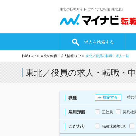
東北の転職サイトはマイナビ転職 [東北版]
求人を検索する
転職TOP
東北の転職・求人情報TOP
東北／役員の転職・求人一覧
東北／役員の求人・転職・
特に
職種
指定する
雇用形態
正社員
契約社
こだわり
職種未経験OK