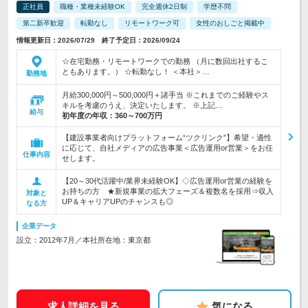
正社員
職種・業種未経験OK
完全週休2日制
学歴不問
第二新卒歓迎
転勤なし
リモートワーク可
女性のおしごと掲載中
情報更新日：2026/07/29 終了予定日：2026/09/24
☆在宅勤務・リモートワークでの勤務 （月に数回出社するこ
ともあります。） ☆転勤なし！ ＜本社＞…
勤務地
月給300,000円～500,000円＋諸手当 ※これまでのご経験やス
キルを考慮のうえ、決定いたします。 ※上記…
給与
初年度の年収：
360～700万円
【建設事業者向けプラットフォーム“ツクリンク”】希望・適性
に応じて、自社メディアの広告事業＜広告運用or営業＞をお任
仕事内容
せします。
【20～30代活躍中/業界未経験OK】◇広告運用or営業の経験を
お持ちの方 ★新規事業の拡大フェーズ＆複数名を採用⇒収入
対象と
UP＆キャリアUPのチャンスも◎
なる方
企業データ
設立：2012年7月／本社所在地：東京都
求人詳細を見る
気になる