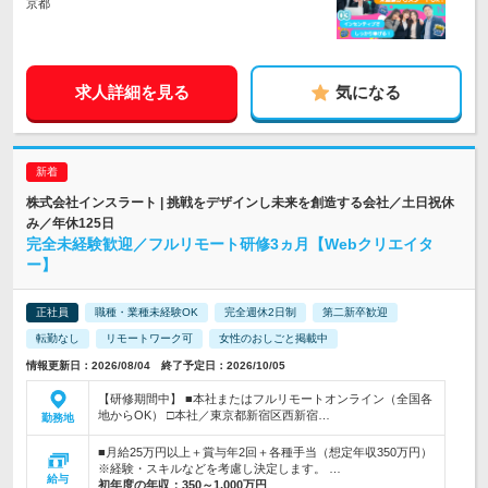
京都
求人詳細を見る
気になる
株式会社インスラート | 挑戦をデザインし未来を創造する会社／土日祝休
み／年休125日
完全未経験歓迎／フルリモート研修3ヵ月【Webクリエイタ
ー】
正社員
職種・業種未経験OK
完全週休2日制
第二新卒歓迎
転勤なし
リモートワーク可
女性のおしごと掲載中
情報更新日：2026/08/04 終了予定日：2026/10/05
【研修期間中】 ■本社またはフルリモートオンライン（全国各
地からOK） □本社／東京都新宿区西新宿…
勤務地
■月給25万円以上＋賞与年2回＋各種手当（想定年収350万円）
※経験・スキルなどを考慮し決定します。 …
給与
初年度の年収：
350～1,000万円