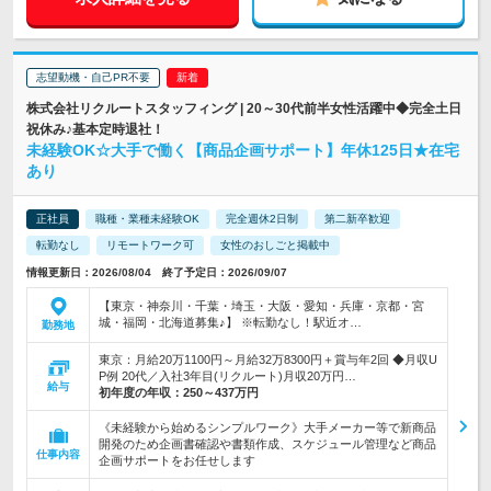
志望動機・自己PR不要
株式会社リクルートスタッフィング | 20～30代前半女性活躍中◆完全土日
祝休み♪基本定時退社！
未経験OK☆大手で働く【商品企画サポート】年休125日★在宅
あり
正社員
職種・業種未経験OK
完全週休2日制
第二新卒歓迎
転勤なし
リモートワーク可
女性のおしごと掲載中
情報更新日：2026/08/04 終了予定日：2026/09/07
【東京・神奈川・千葉・埼玉・大阪・愛知・兵庫・京都・宮
城・福岡・北海道募集♪】 ※転勤なし！駅近オ…
勤務地
東京：月給20万1100円～月給32万8300円＋賞与年2回 ◆月収U
P例 20代／入社3年目(リクルート)月収20万円…
給与
初年度の年収：
250～437万円
《未経験から始めるシンプルワーク》大手メーカー等で新商品
開発のため企画書確認や書類作成、スケジュール管理など商品
仕事内容
企画サポートをお任せします