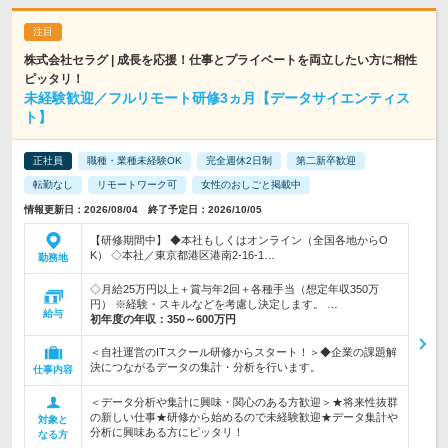
株式会社セラグ | 成長を応援！仕事とプライベートを両立したい方に相性
ピッタリ！
未経験歓迎／フルリモート研修3ヵ月【データサイエンティス
ト】
正社員
職種・業種未経験OK
完全週休2日制
第二新卒歓迎
転勤なし
リモートワーク可
女性のおしごと掲載中
情報更新日：2026/08/04 終了予定日：2026/10/05
【研修期間中】 ◆本社もしくはオンライン（全国各地からO
K） ◇本社／東京都港区港南2-16-1…
勤務地
◇月給25万円以上＋賞与年2回＋各種手当（想定年収350万
円） ※経験・スキルなどを考慮し決定します。 …
給与
初年度の年収：
350～600万円
＜自社運営のITスクール研修からスタート！＞◆企業の課題解
決につながるデータの集計・分析を行います。
仕事内容
＜データ分析や集計に興味・関心のある方歓迎＞★将来性抜群
の新しい仕事★研修から始めるので未経験歓迎★データ集計や
対象と
分析に興味ある方にピッタリ！
なる方