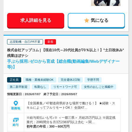
求人詳細を見る
気になる
志望動機・自己PR不要
株式会社アップコム | 【現在10代～20代社員が70％以上！】*土日祝休み*
残業ほぼナシ
手ぶら採用♪ゼロから育成【総合職(動画編集/Webデザイナー
等)】
正社員
職種・業種未経験OK
完全週休2日制
学歴不問
第二新卒歓迎
転勤なし
リモートワーク可
女性のおしごと掲載中
情報更新日：2026/07/07 終了予定日：2026/09/07
【全国募集／47都道府県好きな場所で働ける！】 ★経験・ス
キルによってフルリモートOK！ 全国47…
勤務地
※給与前払いも可♪※ ＜一都三県＞ 月給25万円以上 ※固定残
業代：20時間分を月3万2383円以上含む ＜関…
給与
初年度の年収：
300～600万円