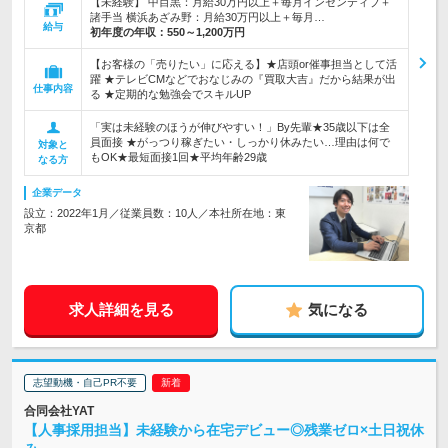
【未経験】 中目黒：月給30万円以上＋毎月インセンティブ＋
諸手当 横浜あざみ野：月給30万円以上＋毎月…
給与
初年度の年収：
550～1,200万円
【お客様の「売りたい」に応える】★店頭or催事担当として活
躍 ★テレビCMなどでおなじみの『買取大吉』だから結果が出
仕事内容
る ★定期的な勉強会でスキルUP
「実は未経験のほうが伸びやすい！」By先輩★35歳以下は全
員面接 ★がっつり稼ぎたい・しっかり休みたい…理由は何で
対象と
もOK★最短面接1回★平均年齢29歳
なる方
企業データ
設立：2022年1月／従業員数：10人／本社所在地：東
京都
求人詳細を見る
気になる
志望動機・自己PR不要
合同会社YAT
【人事採用担当】未経験から在宅デビュー◎残業ゼロ×土日祝休