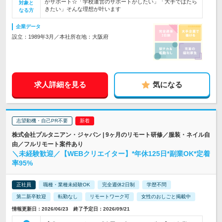
がサポート☆「学校運営のサポートがしたい」「大手ではたら
対象と
きたい」そんな理想が叶います
なる方
企業データ
設立：1989年3月／本社所在地：大阪府
求人詳細を見る
気になる
志望動機・自己PR不要
株式会社プルタニアン・ジャパン | 9ヶ月のリモート研修／服装・ネイル自
由／フルリモート案件あり
＼未経験歓迎／【WEBクリエイター】*年休125日*副業OK*定着
率95%
正社員
職種・業種未経験OK
完全週休2日制
学歴不問
第二新卒歓迎
転勤なし
リモートワーク可
女性のおしごと掲載中
情報更新日：2026/06/23 終了予定日：2026/09/21