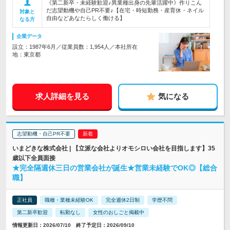
《第二新卒・未経験歓迎♪異業種出身の先輩活躍中》作りこん
だ志望動機や自己PR不要♪【在宅・時短勤務・産育休・ネイル
対象と
自由などあなたらしく働ける】
なる方
企業データ
設立：1987年6月／従業員数：1,954人／本社所在
地：東京都
求人詳細を見る
気になる
志望動機・自己PR不要
いまどきな株式会社 | 【立派な会社よりオモシロい会社を目指します】35
歳以下全員面接
★完全隔週休三日の営業会社が誕生★営業未経験でOK◎【総合
職】
正社員
職種・業種未経験OK
完全週休2日制
学歴不問
第二新卒歓迎
転勤なし
女性のおしごと掲載中
情報更新日：2026/07/10 終了予定日：2026/09/10