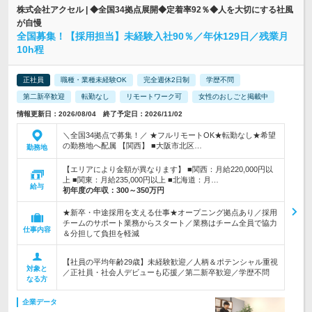
株式会社アクセル | ◆全国34拠点展開◆定着率92％◆人を大切にする社風
が自慢
全国募集！【採用担当】未経験入社90％／年休129日／残業月
10h程
正社員
職種・業種未経験OK
完全週休2日制
学歴不問
第二新卒歓迎
転勤なし
リモートワーク可
女性のおしごと掲載中
情報更新日：2026/08/04 終了予定日：2026/11/02
＼全国34拠点で募集！／ ★フルリモートOK★転勤なし★希望
の勤務地へ配属 【関西】 ■大阪市北区…
勤務地
【エリアにより金額が異なります】 ■関西：月給220,000円以
上 ■関東：月給235,000円以上 ■北海道：月…
給与
初年度の年収：
300～350万円
★新卒・中途採用を支える仕事★オープニング拠点あり／採用
チームのサポート業務からスタート／業務はチーム全員で協力
仕事内容
＆分担して負担を軽減
【社員の平均年齢29歳】未経験歓迎／人柄＆ポテンシャル重視
対象と
／正社員・社会人デビューも応援／第二新卒歓迎／学歴不問
なる方
企業データ