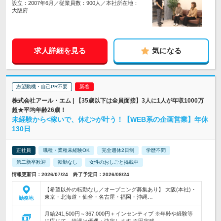
設立：2007年6月／従業員数：900人／本社所在地：
大阪府
求人詳細を見る
気になる
志望動機・自己PR不要
株式会社アール・エム | 【35歳以下は全員面接】3人に1人が年収1000万
超★平均年齢26歳！
未経験から<稼いで、休む>が叶う！【WEB系の企画営業】年休
130日
正社員
職種・業種未経験OK
完全週休2日制
学歴不問
第二新卒歓迎
転勤なし
女性のおしごと掲載中
情報更新日：2026/07/24 終了予定日：2026/08/24
【希望以外の転勤なし／オープニング募集あり】 大阪(本社)・
東京・北海道・仙台・名古屋・福岡・沖縄…
勤務地
月給241,500円～367,000円＋インセンティブ ※年齢や経験等