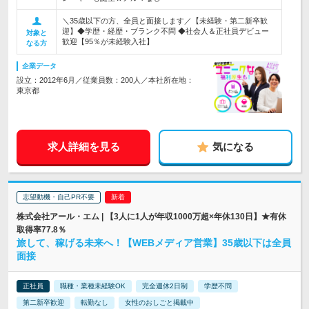
＼35歳以下の方、全員と面接します／【未経験・第二新卒歓
迎】◆学歴・経歴・ブランク不問 ◆社会人＆正社員デビュー
対象と
歓迎【95％が未経験入社】
なる方
企業データ
設立：2012年6月／従業員数：200人／本社所在地：
東京都
求人詳細を見る
気になる
志望動機・自己PR不要
株式会社アール・エム | 【3人に1人が年収1000万超×年休130日】★有休
取得率77.8％
旅して、稼げる未来へ！【WEBメディア営業】35歳以下は全員
面接
正社員
職種・業種未経験OK
完全週休2日制
学歴不問
第二新卒歓迎
転勤なし
女性のおしごと掲載中