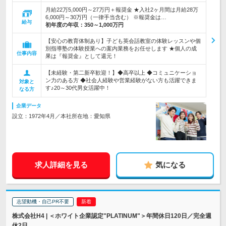
月給22万5,000円～27万円＋報奨金 ★入社2ヶ月間は月給28万
6,000円～30万円（一律手当含む） ※報奨金は…
給与
初年度の年収：
350～1,000万円
【安心の教育体制あり】子ども英会話教室の体験レッスンや個
別指導塾の体験授業への案内業務をお任せします ★個人の成
仕事内容
果は『報奨金』として還元！
【未経験・第二新卒歓迎！】◆高卒以上 ◆コミュニケーショ
ン力のある方 ◆社会人経験や営業経験がない方も活躍できま
対象と
す♪20～30代男女活躍中！
なる方
企業データ
設立：1972年4月／本社所在地：愛知県
求人詳細を見る
気になる
志望動機・自己PR不要
株式会社H4 | ＜ホワイト企業認定"PLATINUM"＞年間休日120日／完全週
休2日