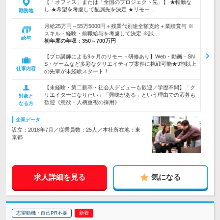
【「オフィス」または「全国のプロジェクト先」】 ★転勤な
し ★希望を考慮して配属先を決定 ★リモー…
勤務地
月給25万円～55万5000円＋残業代別途全額支給＋業績賞与 ※
スキル・経験・前職給与を考慮して決定 ※試…
給与
初年度の年収：
350～700万円
【プロ講師による9ヶ月のリモート研修あり】Web・動画・SN
S・ゲームなど多彩なクリエイティブ案件に挑戦可能★9割以上
仕事内容
の先輩が未経験スタート！
【未経験・第二新卒・社会人デビューも歓迎／学歴不問】「ク
リエイターになりたい」「興味がある」という理由での応募も
対象と
歓迎《意欲・人柄重視の採用》
なる方
企業データ
設立：2018年7月／従業員数：25人／本社所在地：東
京都
求人詳細を見る
気になる
志望動機・自己PR不要