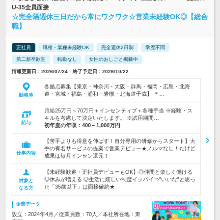
U-35全員面接
☆完全隔週休三日だから常にワクワク☆営業未経験OK◎【総合
職】
正社員
職種・業種未経験OK
完全週休2日制
学歴不問
第二新卒歓迎
転勤なし
女性のおしごと掲載中
情報更新日：2026/07/24 終了予定日：2026/10/22
各拠点募集【東京・神奈川・大阪・群馬・福岡・広島・北海
道・宮城・福島・浦和・岩槻・北海道千歳】 ＊…
勤務地
月給25万円～70万円＋インセンティブ＋各種手当 ※経験・ス
キルを考慮して決定いたします。 ※試用期間…
給与
初年度の年収：
400～1,000万円
【苦手よりも得意を伸ばす！自分専用の研修からスタート】大
手の有名サービスの提案で営業デビュー★ノルマなし！だけど
仕事内容
成果は毎月インセン還元！
【未経験歓迎・正社員デビューもOK】◎仲間と楽しく働ける
◎休みが増える ◎生活に嬉しい制度イッパイ⇒”いいな”と思っ
対象と
た「35歳以下」は面接確約★
なる方
企業データ
設立：2024年4月／従業員数：70人／本社所在地：東