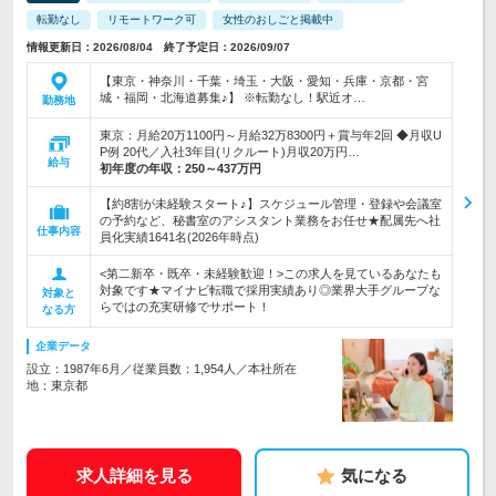
転勤なし
リモートワーク可
女性のおしごと掲載中
情報更新日：2026/08/04 終了予定日：2026/09/07
【東京・神奈川・千葉・埼玉・大阪・愛知・兵庫・京都・宮
城・福岡・北海道募集♪】 ※転勤なし！駅近オ…
勤務地
東京：月給20万1100円～月給32万8300円＋賞与年2回 ◆月収U
P例 20代／入社3年目(リクルート)月収20万円…
給与
初年度の年収：
250～437万円
【約8割が未経験スタート♪】スケジュール管理・登録や会議室
の予約など、秘書室のアシスタント業務をお任せ★配属先へ社
仕事内容
員化実績1641名(2026年時点)
<第二新卒・既卒・未経験歓迎！>この求人を見ているあなたも
対象です★マイナビ転職で採用実績あり◎業界大手グループな
対象と
らではの充実研修でサポート！
なる方
企業データ
設立：1987年6月／従業員数：1,954人／本社所在
地：東京都
求人詳細を見る
気になる