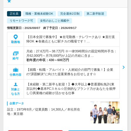
★
正社員
職種・業種未経験OK
完全週休2日制
第二新卒歓迎
リモートワーク可
女性のおしごと掲載中
情報更新日：2026/08/07 終了予定日：2026/09/17
【日本全国で募集中】 ★在宅勤務・テレワークあり ★直行直
帰OK ★各拠点ともに駅チカの職場です！…
勤務地
月給：27.6万円～38.7万円 ※一律35時間分の固定時間外手当：
月62,000円～月78,000円が上記の月給に含ま…
給与
初年度の年収：
430～600万円
【就職・転職・アルバイト・人材紹介の部門で募集！】企業
の“課題解決”に向けた提案業務をお任せします☆
仕事内容
【未経験・第二新卒も歓迎！】◆大卒以上◆普通運転免許(東
京以外)◆基本PCスキル☆圧倒的なブランド力があなたを後押
対象と
し◎異業種の経験が活かせる仕事
なる方
企業データ
設立：1973年8月／従業員数：14,300人／本社所在
地：東京都