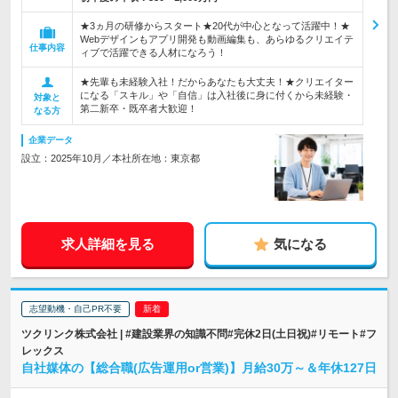
★3ヵ月の研修からスタート★20代が中心となって活躍中！★
Webデザインもアプリ開発も動画編集も、あらゆるクリエイテ
仕事内容
ィブで活躍できる人材になろう！
★先輩も未経験入社！だからあなたも大丈夫！★クリエイター
になる「スキル」や「自信」は入社後に身に付くから未経験・
対象と
第二新卒・既卒者大歓迎！
なる方
企業データ
設立：2025年10月／本社所在地：東京都
求人詳細を見る
気になる
志望動機・自己PR不要
ツクリンク株式会社 | #建設業界の知識不問#完休2日(土日祝)#リモート#フ
レックス
自社媒体の【総合職(広告運用or営業)】月給30万～＆年休127日