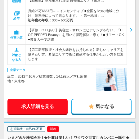
【勤務地】※雇用入れ直後 首都圏エリア（東京…
勤務地
月給26万6667円～＋インセンティブ ■全国を3つの地域に分
け、勤務地によって異なります。 ・第一地域：…
給与
初年度の年収：
300～500万円
【研修・OJTあり】美容室・サロンにヒアリングを行い、『H
OT PEPPER Beauty』を用いて課題解決に導く！■リモートOK
仕事内容
■業界大手で活躍
【第二新卒歓迎・社会人経験をお持ちの方】新しいキャリアを
築きたい方、希望エリアで街に貢献する仕事がしたい方を歓迎
対象と
します
なる方
企業データ
設立：2012年10月／従業員数：14,192人／本社所在
地：東京都
求人詳細を見る
気になる
志望動機・自己PR不要
いまどきな株式会社 | ★仕事は楽しい！ワクワク世直しカンパニー誕生★