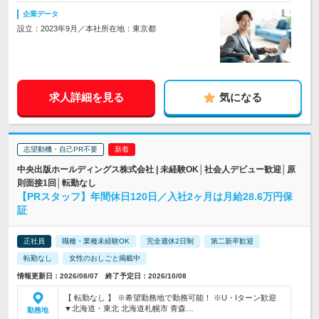
企業データ
設立：2023年9月／本社所在地：東京都
求人詳細を見る
気になる
志望動機・自己PR不要
中央出版ホールディングス株式会社 | 未経験OK│社会人デビュー歓迎│原
則面接1回│転勤なし
【PRスタッフ】年間休日120日／入社2ヶ月は月給28.6万円保
証
正社員
職種・業種未経験OK
完全週休2日制
第二新卒歓迎
転勤なし
女性のおしごと掲載中
情報更新日：2026/08/07 終了予定日：2026/10/08
【 転勤なし 】 ※希望勤務地で勤務可能！ ※U・Iターン歓迎
▼北海道・東北 北海道札幌市 青森…
勤務地