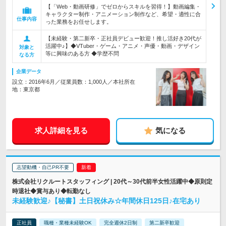
【「Web・動画研修」でゼロからスキルを習得！】動画編集・
キャラクター制作・アニメーション制作など、希望・適性に合
仕事内容
った業務をお任せします。
【未経験・第二新卒・正社員デビュー歓迎！推し活好き20代が
活躍中♪】◆VTuber・ゲーム・アニメ・声優・動画・デザイン
対象と
等に興味のある方 ◆学歴不問
なる方
企業データ
設立：2016年6月／従業員数：1,000人／本社所在
地：東京都
求人詳細を見る
気になる
志望動機・自己PR不要
株式会社リクルートスタッフィング | 20代～30代前半女性活躍中◆原則定
時退社◆賞与あり◆転勤なし
未経験歓迎♪【秘書】土日祝休み☆年間休日125日♪在宅あり
正社員
職種・業種未経験OK
完全週休2日制
第二新卒歓迎