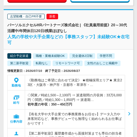
志望動機・自己PR不要
パーソルエクセルHRパートナーズ株式会社 | 《社員雇用前提》20～30代
活躍中/年間休日120日/残業ほぼなし
人気の学校や大手企業などの【事務スタッフ】未経験OK★在宅
可
紹介予定派遣
職種・業種未経験OK
完全週休2日制
学歴不問
第二新卒歓迎
転勤なし
リモートワーク可
女性のおしごと掲載中
情報更新日：2026/07/10 終了予定日：2026/08/27
《勤務地はご希望に合わせて決定》 ★積極採用エリア★ 東京2
3区・大阪市・神戸市・京都市・草津市・…
勤務地
◇関東／時給1,500～2,100円 ⇒ 派遣期間の月収例：33万6,000
円 ◇関西／時給1,300～1,850円 ⇒ 派遣期…
給与
初年度の年収：
350～450万円
【有名大学や大手企業での事務業務をお任せ♪】データ入力や
来客対応など、事務デビューでも無理なく始められるお仕事ば
仕事内容
かりです！
【第二新卒歓迎】履歴書作成から面接対策までも専任の担当者