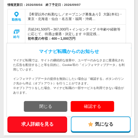
情報更新日：2026/08/04 終了予定日：2026/09/07
【希望以外の転勤なし／オープニング募集あり】 大阪(本社)・
東京・北海道・仙台・名古屋・福岡・沖縄…
勤務地
月給241,500円～367,000円＋インセンティブ ※年齢や経験等
に応じて、待遇は優遇・決定します ※固定残…
給与
初年度の年収：
400～1,000万円
【帰省や旅行に合わせて出張を組み込んで、全国を楽しむのも
マイナビ転職からのお知らせ
OK！】店舗や企業の集客・売上の悩みを解決する自社のWEB
仕事内容
サービスを中心に提案します。
マイナビ転職では、サイトの継続的な改善や、ユーザーのみなさまに最適化され
た広告を配信すること等を目的に、Cookie等の「インフォマティブデータ」を利
【35歳以下(※)は全員面接→WEB面接1回&応募から最短10日
用しています。
以内で内定】◆第二新卒歓迎◆旅行、グルメ、名所巡りが好き
対象と
な方はRMの営業にピッタリです！
なる方
インフォマティブデータの提供を無効にしたい場合は「確認する」ボタンのリン
ク先から停止（オプトアウト）を行うことができます。
企業データ
※オプトアウトをした場合、マイナビ転職の一部サービスを利用できない場合が
あります。
設立：2006年5月／従業員数：350人／本社所在地：
大阪府
閉じる
確認する
求人詳細を見る
気になる