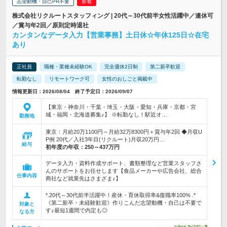
志望動機・自己PR不要
株式会社リクルートスタッフィング | 20代～30代前半女性活躍中／連休可
／賞与年2回／原則定時退社
カンタンなデータ入力【営業事務】土日休☆年休125日☆在宅
あり
正社員
職種・業種未経験OK
完全週休2日制
第二新卒歓迎
転勤なし
リモートワーク可
女性のおしごと掲載中
情報更新日：2026/08/04 終了予定日：2026/09/07
【東京・神奈川・千葉・埼玉・大阪・愛知・兵庫・京都・宮
城・福岡・北海道募集♪】 ※転勤なし！駅近オ…
勤務地
東京：月給20万1100円～月給32万8300円＋賞与年2回 ◆月収U
P例 20代／入社3年目(リクルート)月収20万円…
給与
初年度の年収：
250～437万円
データ入力・資料作成サポート、書類整理など営業スタッフさ
んのサポートをお任せします【食品メーカーや広告会社、総合
仕事内容
商社など就業先はさまざま♪】
*.20代～30代前半活躍中！産休・育休取得率&復職率100% .*
《第二新卒・未経験歓迎》作りこんだ志望動機・自己は不要で
対象と
す♪最短1週間で内定も◎
なる方