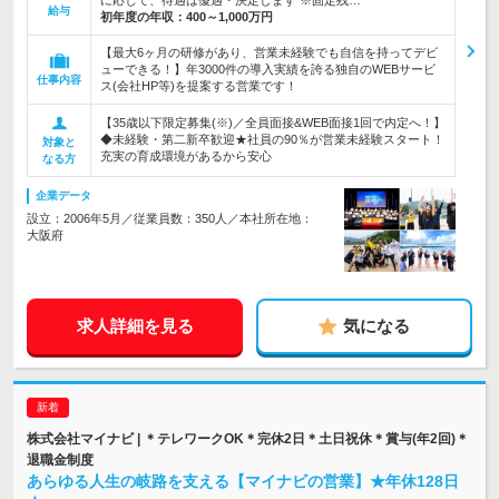
に応じて、待遇は優遇・決定します ※固定残…
給与
初年度の年収：
400～1,000万円
【最大6ヶ月の研修があり、営業未経験でも自信を持ってデビ
ューできる！】年3000件の導入実績を誇る独自のWEBサービ
仕事内容
ス(会社HP等)を提案する営業です！
【35歳以下限定募集(※)／全員面接&WEB面接1回で内定へ！】
◆未経験・第二新卒歓迎★社員の90％が営業未経験スタート！
対象と
充実の育成環境があるから安心
なる方
企業データ
設立：2006年5月／従業員数：350人／本社所在地：
大阪府
求人詳細を見る
気になる
株式会社マイナビ | ＊テレワークOK＊完休2日＊土日祝休＊賞与(年2回)＊
退職金制度
あらゆる人生の岐路を支える【マイナビの営業】★年休128日