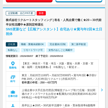
志望動機・自己PR不要
株式会社リクルートスタッフィング | 有名・人気企業で働く★20～30代前
半女性活躍中★原則定時退社
SNS更新など【広報アシスタント】在宅あり★賞与年2回★土日
祝休
正社員
職種・業種未経験OK
完全週休2日制
第二新卒歓迎
転勤なし
リモートワーク可
女性のおしごと掲載中
情報更新日：2026/08/07 終了予定日：2026/09/10
【東京・神奈川・千葉・埼玉・大阪・愛知・兵庫・京都・宮
城・福岡・北海道募集♪】 ※転勤なし！駅近オ…
勤務地
東京：月給20万1100円～月給32万8300円＋賞与年2回 ◆月収U
P例 20代／入社3年目(リクルート)月収20万円…
給与
初年度の年収：
250～437万円
上場企業や大手広告代理店(博報堂グループ等)で広報・宣伝関
連のオフィスワークをお任せ★配属先の社員化実績1641名(202
仕事内容
6年時点)⇒年収平均69万円UP
高卒以上★20代～30代前半活躍中！産休・育休取得率&復職率