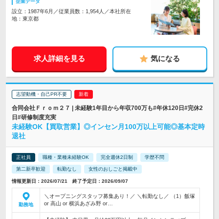
企業データ
設立：1987年6月／従業員数：1,954人／本社所在
地：東京都
求人詳細を見る
気になる
志望動機・自己PR不要
合同会社Ｆｒｏｍ２７ | 未経験1年目から年収700万も#年休120日#完休2
日#研修制度充実
未経験OK【買取営業】◎インセン月100万以上可能◎基本定時
退社
正社員
職種・業種未経験OK
完全週休2日制
学歴不問
第二新卒歓迎
転勤なし
女性のおしごと掲載中
情報更新日：2026/07/21 終了予定日：2026/09/07
＼オープニングスタッフ募集あり！／ ＼転勤なし／ （1）飯塚
or 高山 or 横浜あざみ野 or…
勤務地