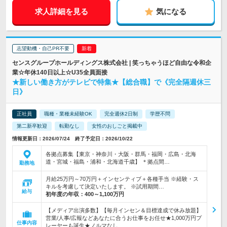
求人詳細を見る
気になる
志望動機・自己PR不要
センスグループホールディングス株式会社 | 笑っちゃうほど自由な令和企
業☆年休140日以上☆U35全員面接
★新しい働き方がテレビで特集★【総合職】で《完全隔週休三
日》
正社員
職種・業種未経験OK
完全週休2日制
学歴不問
第二新卒歓迎
転勤なし
女性のおしごと掲載中
情報更新日：2026/07/24 終了予定日：2026/10/22
各拠点募集【東京・神奈川・大阪・群馬・福岡・広島・北海
道・宮城・福島・浦和・北海道千歳】 ＊拠点間…
勤務地
月給25万円～70万円＋インセンティブ＋各種手当 ※経験・ス
キルを考慮して決定いたします。 ※試用期間…
給与
初年度の年収：
400～1,100万円
【メディア出演多数】【毎月インセン＆目標達成で休み放題】
営業/人事/広報などあなたに合うお仕事をお任せ★1,000万円プ
仕事内容
レーヤーも誕生★ノルマなし