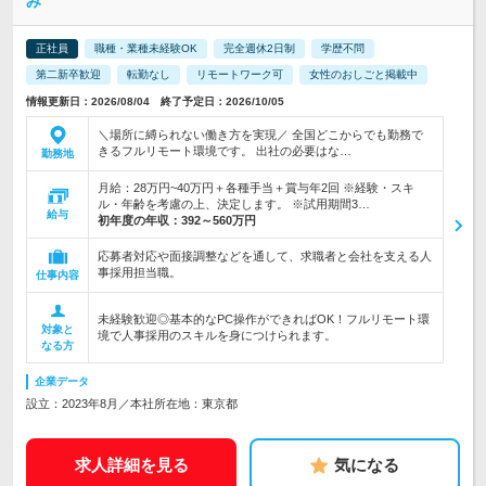
み
正社員
職種・業種未経験OK
完全週休2日制
学歴不問
第二新卒歓迎
転勤なし
リモートワーク可
女性のおしごと掲載中
情報更新日：2026/08/04 終了予定日：2026/10/05
＼場所に縛られない働き方を実現／ 全国どこからでも勤務で
きるフルリモート環境です。 出社の必要はな…
勤務地
月給：28万円~40万円＋各種手当＋賞与年2回 ※経験・スキ
ル・年齢を考慮の上、決定します。 ※試用期間3…
給与
初年度の年収：
392～560万円
応募者対応や面接調整などを通して、求職者と会社を支える人
事採用担当職。
仕事内容
未経験歓迎◎基本的なPC操作ができればOK！フルリモート環
対象と
境で人事採用のスキルを身につけられます。
なる方
企業データ
設立：2023年8月／本社所在地：東京都
求人詳細を見る
気になる