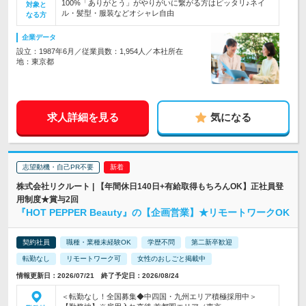
100%「ありがとう」がやりがいに繋がる方はピッタリ♪ネイ
対象と
ル・髪型・服装などオシャレ自由
なる方
企業データ
設立：1987年6月／従業員数：1,954人／本社所在
地：東京都
求人詳細を見る
気になる
志望動機・自己PR不要
株式会社リクルート | 【年間休日140日+有給取得もちろんOK】正社員登
用制度★賞与2回
『HOT PEPPER Beauty』の【企画営業】★リモートワークOK
契約社員
職種・業種未経験OK
学歴不問
第二新卒歓迎
転勤なし
リモートワーク可
女性のおしごと掲載中
情報更新日：2026/07/21 終了予定日：2026/08/24
＜転勤なし！全国募集◆中四国・九州エリア積極採用中＞