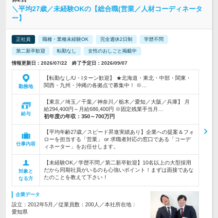
＼平均27歳／未経験OKの【総合職(営業／人材コーディネータ
ー】
正社員
職種・業種未経験OK
完全週休2日制
学歴不問
第二新卒歓迎
転勤なし
女性のおしごと掲載中
情報更新日：2026/07/22 終了予定日：2026/09/07
【転勤なし/U・Iターン歓迎】 ★北海道・東北・中部・関東・
関西・九州・沖縄の各拠点で募集中！ ※…
勤務地
【東京／埼玉／千葉／神奈川／栃木／愛知／大阪／兵庫】 月
給294,400円～月給686,400円 ※固定残業手当月…
給与
初年度の年収：
350～700万円
【平均年齢27歳／スピード昇進実績あり】企業への提案＆フォ
ローを担当する「営業」 or 求職者対応の窓口である「コーデ
仕事内容
ィネーター」をお任せします。
【未経験OK／学歴不問／第二新卒歓迎】10名以上の大型採用
だから同期社員がいるのも心強いポイント！まずは面接であな
対象と
たのことを教えて下さい！
なる方
企業データ
設立：2012年5月／従業員数：200人／本社所在地：
愛知県