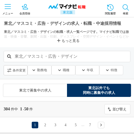
東北版
メニュー
会員登録
閲覧履歴
検索
東北／マスコミ・広告・デザインの求人・転職・中途採用情報
東北／マスコミ・広告・デザインの転職・求人一覧ページです。マイナビ転職では放
送・映像・音響、新聞・出版・印刷、ディスプレイ・空間デザイン・イベントなどか
もっと見る
らもあなたにぴったりの求人を探せます。
東北／マスコミ・広告・デザイン
勤務地
職種
年収
特徴
条件変更
東北
以外でも
東北
で募集中の求人
同時に募集中の求人
304
1
50
件中
-
件
並び替え
1
2
3
4
5
7
…