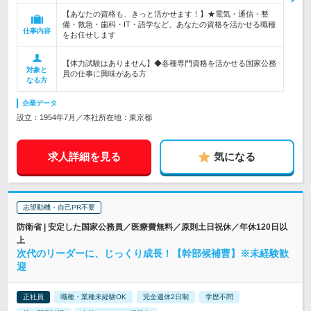
【あなたの資格も、きっと活かせます！】★電気・通信・整
備・救急・歯科・IT・語学など、あなたの資格を活かせる職種
仕事内容
をお任せします
【体力試験はありません】◆各種専門資格を活かせる国家公務
対象と
員の仕事に興味がある方
なる方
企業データ
設立：1954年7月／本社所在地：東京都
求人詳細を見る
気になる
志望動機・自己PR不要
防衛省 | 安定した国家公務員／医療費無料／原則土日祝休／年休120日以
上
次代のリーダーに、じっくり成長！【幹部候補曹】※未経験歓
迎
正社員
職種・業種未経験OK
完全週休2日制
学歴不問