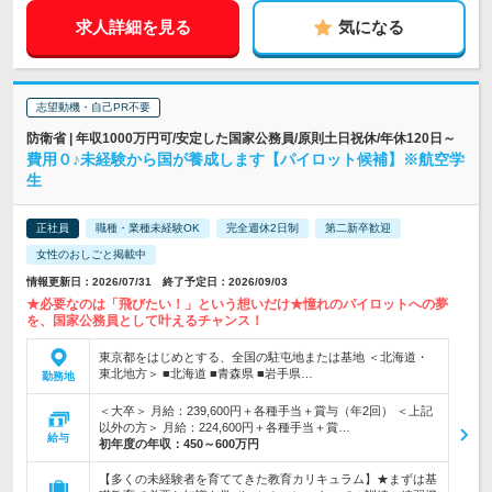
求人詳細を見る
気になる
志望動機・自己PR不要
防衛省 | 年収1000万円可/安定した国家公務員/原則土日祝休/年休120日～
費用０♪未経験から国が養成します【パイロット候補】※航空学
生
正社員
職種・業種未経験OK
完全週休2日制
第二新卒歓迎
女性のおしごと掲載中
情報更新日：2026/07/31 終了予定日：2026/09/03
★必要なのは「飛びたい！」という想いだけ★憧れのパイロットへの夢
を、国家公務員として叶えるチャンス！
東京都をはじめとする、全国の駐屯地または基地 ＜北海道・
東北地方＞ ■北海道 ■青森県 ■岩手県…
勤務地
＜大卒＞ 月給：239,600円＋各種手当＋賞与（年2回） ＜上記
以外の方＞ 月給：224,600円＋各種手当＋賞…
給与
初年度の年収：
450～600万円
【多くの未経験者を育ててきた教育カリキュラム】★まずは基