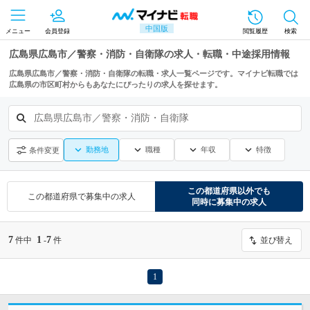
中国版
メニュー
会員登録
閲覧履歴
検索
広島県広島市／警察・消防・自衛隊の求人・転職・中途採用情報
広島県広島市／警察・消防・自衛隊の転職・求人一覧ページです。マイナビ転職では
広島県の市区町村からもあなたにぴったりの求人を探せます。
広島県広島市／警察・消防・自衛隊
勤務地
職種
年収
特徴
条件変更
この都道府県
以外でも
この都道府県
で募集中の求人
同時に募集中の求人
7
1
7
件中
-
件
並び替え
1