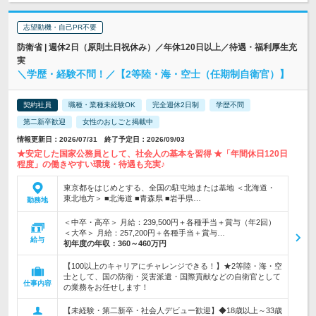
志望動機・自己PR不要
防衛省 | 週休2日（原則土日祝休み）／年休120日以上／待遇・福利厚生充
実
＼学歴・経験不問！／【2等陸・海・空士（任期制自衛官）】
契約社員
職種・業種未経験OK
完全週休2日制
学歴不問
第二新卒歓迎
女性のおしごと掲載中
情報更新日：2026/07/31 終了予定日：2026/09/03
★安定した国家公務員として、社会人の基本を習得 ★「年間休日120日
程度」の働きやすい環境・待遇も充実♪
東京都をはじめとする、全国の駐屯地または基地 ＜北海道・
東北地方＞ ■北海道 ■青森県 ■岩手県…
勤務地
＜中卒・高卒＞ 月給：239,500円＋各種手当＋賞与（年2回）
＜大卒＞ 月給：257,200円＋各種手当＋賞与…
給与
初年度の年収：
360～460万円
【100以上のキャリアにチャレンジできる！】★2等陸・海・空
士として、国の防衛・災害派遣・国際貢献などの自衛官として
仕事内容
の業務をお任せします！
【未経験・第二新卒・社会人デビュー歓迎】◆18歳以上～33歳