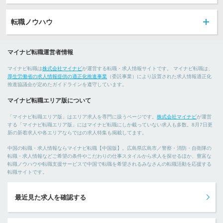
転職ノウハウ
マイナビ転職運営者情報
マイナビ転職は
株式会社マイナビ
が運営する転職・求人情報サイトです。 マイナビ転職は、
厚生労働省の求人情報提供の適正化推進事業
（委託事業）により設置された求人情報適正化
推進協議会が定めたガイドラインを遵守しています。
マイナビ転職エリア版について
「マイナビ転職エリア版」はエリア求人を専門に扱うページです。
株式会社マイナビ
が運営
する「マイナビ転職エリア版」にはマイナビ転職にしか載っていない求人も多数。8月7日更
新の新着求人や各エリアならではの求人特集も掲載してます。
中国の転職・求人情報ならマイナビ転職【中国版】。広島県広島市／警察・消防・自衛隊の
転職・求人情報などご希望の条件やこだわりの仕事スタイルから求人を探せるほか、豊富な
転職ノウハウや転職支援サービスで中国で転職を希望されるみなさんの転職活動を応援する
転職サイトです。
最近見た求人を確認する