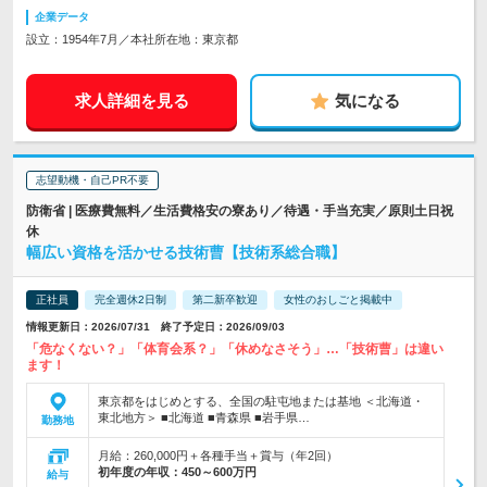
企業データ
設立：1954年7月／本社所在地：東京都
求人詳細を見る
気になる
志望動機・自己PR不要
防衛省 | 医療費無料／生活費格安の寮あり／待遇・手当充実／原則土日祝
休
幅広い資格を活かせる技術曹【技術系総合職】
正社員
完全週休2日制
第二新卒歓迎
女性のおしごと掲載中
情報更新日：2026/07/31 終了予定日：2026/09/03
「危なくない？」「体育会系？」「休めなさそう」…「技術曹」は違い
ます！
東京都をはじめとする、全国の駐屯地または基地 ＜北海道・
東北地方＞ ■北海道 ■青森県 ■岩手県…
勤務地
月給：260,000円＋各種手当＋賞与（年2回）
初年度の年収：
450～600万円
給与