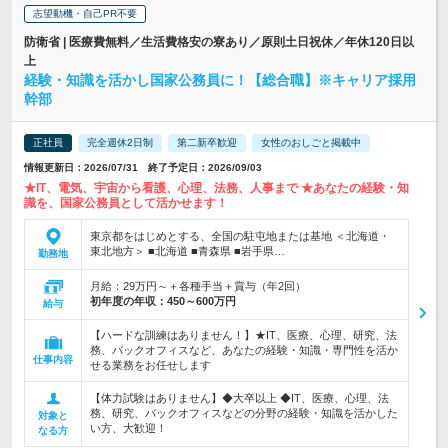
志望動機・自己PR不要
防衛省 | 医療費無料／生活費格安の寮あり／原則土日祝休／年休120日以
上
経験・知識を活かし国家公務員に！【総合職】※キャリア採用
幹部
正社員
完全週休2日制
第二新卒歓迎
女性のおしごと掲載中
情報更新日：2026/07/31 終了予定日：2026/09/03
★IT、電気、宇宙から看護、心理、法務、人事まで ★あなたの経験・知
識を、国家公務員として活かせます！
東京都をはじめとする、全国の駐屯地または基地 ＜北海道・
東北地方＞ ■北海道 ■青森県 ■岩手県…
勤務地
月給：29万円～＋各種手当＋賞与（年2回）
初年度の年収：
450～600万円
給与
【ハードな訓練はありません！】★IT、医療、心理、研究、法
務、バックオフィスなど、あなたの経験・知識・専門性を活か
仕事内容
せる業務をお任せします
【体力試験はありません】◆大卒以上 ◆IT、医療、心理、法
務、研究、バックオフィスなどの分野の経験・知識を活かした
対象と
い方、大歓迎！
なる方