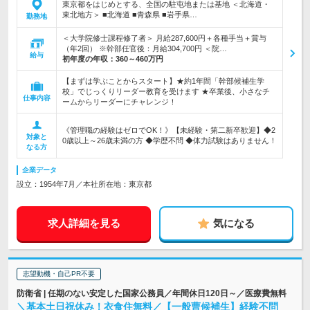
東京都をはじめとする、全国の駐屯地または基地 ＜北海道・
東北地方＞ ■北海道 ■青森県 ■岩手県…
勤務地
＜大学院修士課程修了者＞ 月給287,600円＋各種手当＋賞与
（年2回） ※幹部任官後：月給304,700円 ＜院…
給与
初年度の年収：
360～460万円
【まずは学ぶことからスタート】★約1年間「幹部候補生学
校」でじっくりリーダー教育を受けます ★卒業後、小さなチ
仕事内容
ームからリーダーにチャレンジ！
《管理職の経験はゼロでOK！》【未経験・第二新卒歓迎】◆2
対象と
0歳以上～26歳未満の方 ◆学歴不問 ◆体力試験はありません！
なる方
企業データ
設立：1954年7月／本社所在地：東京都
求人詳細を見る
気になる
志望動機・自己PR不要
防衛省 | 任期のない安定した国家公務員／年間休日120日～／医療費無料
＼基本土日祝休み！衣食住無料／【一般曹候補生】経験不問