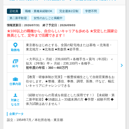
正社員
職種・業種未経験OK
完全週休2日制
学歴不問
第二新卒歓迎
女性のおしごと掲載中
情報更新日：2026/07/31 終了予定日：2026/09/03
★100以上の職種から、自分らしいキャリアを歩める ★安定した国家公
務員として、定年まで活躍できます！
東京都をはじめとする、全国の駐屯地または基地 ＜北海道・
東北地方＞ ■北海道 ■青森県 ■岩手県…
勤務地
＜大卒以上＞ 月給：239,600円＋各種手当＋賞与（年2回） ＜
短大（2年制）卒＞ 月給：238,100円＋各種手…
給与
初年度の年収：
360～460万円
【教育・研修体制が充実】一般曹候補生として自衛官業務をお
任せします。★整備、通信、事務、調理、医務、ITなど、幅広
仕事内容
いキャリアにチャレンジできる
《経験ゼロからの育成を前提とした採用です！》【未経験・第
二新卒歓迎】◆18歳以上～33歳未満の方 ◆学歴・経験不問 ◆
対象と
体力試験はありません！
なる方
企業データ
設立：1954年7月／本社所在地：東京都