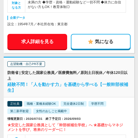
未満の方 ◆学歴・資格・運動経験など一切不問 ◆体力に自信
対象と
がない方もOK！教育体制◎
なる方
企業データ
設立：1954年7月／本社所在地：東京都
求人詳細を見る
気になる
志望動機・自己PR不要
防衛省 | 安定した国家公務員／医療費無料／原則土日祝休／年休120日以
上
経験不問！「人を動かす力」を基礎から学べる【一般幹部候補
生】
正社員
職種・業種未経験OK
完全週休2日制
学歴不問
第二新卒歓迎
女性のおしごと掲載中
情報更新日：2026/07/31 終了予定日：2026/09/03
★安定した国家公務員として「幹部候補生学校」へ ★基礎からマネジ
メントを学び、将来のリーダーに！