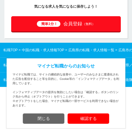
気になる求人を気になるに保存しよう！
会員登録
簡単1分！
（無料）
転職TOP
中国の転職・求人情報TOP
広島県の転職・求人情報一覧
広島市
転職TOP
中国の転職・求人情報TOP
広島県の転職・求人情報一覧
広島県
マイナビ転職からのお知らせ
マイナビ転職では、サイトの継続的な改善や、ユーザーのみなさまに最適化され
た広告を配信すること等を目的に、Cookie等の「インフォマティブデータ」を利
転職TOP
業種から探す
公的機関の転職・求人情報一覧
警察・消防・自衛
用しています。
インフォマティブデータの提供を無効にしたい場合は「確認する」ボタンのリン
ク先から停止（オプトアウト）を行うことができます。
※オプトアウトをした場合、マイナビ転職の一部サービスを利用できない場合が
あります。
TOPページへ
閉じる
確認する
(c) Mynavi Corporation