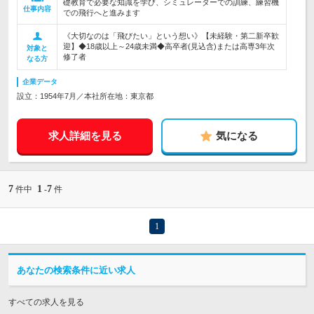
礎教育で必要な知識を学び、シミュレーターでの訓練、練習機
仕事内容
での飛行へと進みます
《大切なのは「飛びたい」という想い》【未経験・第二新卒歓
迎】◆18歳以上～24歳未満◆高卒者(見込含)または高専3年次
対象と
修了者
なる方
企業データ
設立：1954年7月／本社所在地：東京都
求人詳細を見る
気になる
7
1
7
件中
-
件
1
あなたの検索条件に近い求人
すべての求人を見る