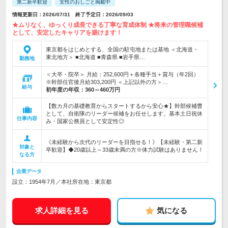
第二新卒歓迎
女性のおしごと掲載中
情報更新日：2026/07/31 終了予定日：2026/09/03
★ムリなく、ゆっくり成長できる丁寧な育成体制 ★将来の管理職候補
として、安定したキャリアを築けます！
東京都をはじめとする、全国の駐屯地または基地 ＜北海道・
東北地方＞ ■北海道 ■青森県 ■岩手県…
勤務地
＜大卒・院卒＞ 月給：252,600円＋各種手当＋賞与（年2回）
※幹部任官後月給303,200円 ＜上記以外の方＞…
給与
初年度の年収：
360～460万円
【数カ月の基礎教育からスタートするから安心★】幹部候補曹
として、自衛隊のリーダー候補をお任せします。基本土日祝休
仕事内容
み・国家公務員として安定性◎
《未経験から次代のリーダーを目指せる！》【未経験・第二新
対象と
卒歓迎】◆20歳以上～33歳未満の方※体力試験はありません！
なる方
企業データ
設立：1954年7月／本社所在地：東京都
求人詳細を見る
気になる