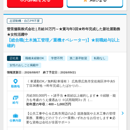
志望動機・自己PR不要
曽里舗装株式会社 | 月給30万円～★賞与年3回★昨年完成した新社屋勤務
★女性活躍中
【総合職(土木施工管理／重機オペレーター)】★前職給与以上
確約
正社員
職種未経験OK
学歴不問
第二新卒歓迎
転勤なし
女性のおしごと掲載中
情報更新日：2026/08/07 終了予定日：2026/09/21
《 車通勤OK／無料駐車場有 》 広島県広島市安佐南区伴中央5
丁目36番地 ⇒昨年完成したばかりの…
勤務地
月給300,000円～＋諸手当 ★前給以上確約します★ ※経験・能
力を考慮のうえ優遇あり ※試用期間3ヶ月（…
給与
初年度の年収：
400～1,000万円
【公共工事中心＆広島市周辺のみ】道路舗装や土木工事の管理
業務、重機などのドライバー業務いずれかをお任せします★必
仕事内容
要な資格は会社が全面サポート