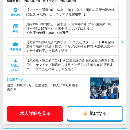
情報更新日：2026/07/23 終了予定日：2026/08/20
【マイカー通勤OK】 広島・山口・島根・岡山の希望の勤務地
に配属 ★広島・山口エリア積極採用中 【…
勤務地
月給196,600円以上 + 諸手当 ＋ 賞与年2回（2025度実績5.0ヶ
月+一時金10万円） ※諸手当については面接…
給与
初年度の年収：
350～450万円
【充実の研修&免許取得サポートで安心スタート！】◆希望や
適性で高速・路線・貸切バスなどの運転を担当 ★20代の若手
仕事内容
や女性運転手など幅広く活躍中
【未経験・第二新卒OK】★普通免許のみ＆未経験の先輩も成
長中！★マイナビ転職から近日入社予定の先輩も★JR西日本
対象と
グループで安心のキャリアを描く
なる方
企業データ
設立：1988年3月／従業員数：410人／本社所在地：
広島県
求人詳細を見る
気になる