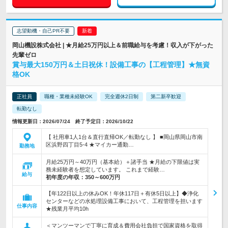
志望動機・自己PR不要
岡山機設株式会社 | ★月給25万円以上＆前職給与を考慮！収入が下がった
先輩ゼロ
賞与最大150万円＆土日祝休！設備工事の【工程管理】★無資
格OK
正社員
職種・業種未経験OK
完全週休2日制
第二新卒歓迎
転勤なし
情報更新日：2026/07/24 終了予定日：2026/10/22
【 社用車1人1台＆直行直帰OK／転勤なし 】 ■岡山県岡山市南
区浜野四丁目5-4 ★マイカー通勤…
勤務地
月給25万円～40万円（基本給）＋諸手当 ★月給の下限値は実
務未経験者を想定しています。 これまで経験…
給与
初年度の年収：
350～600万円
【年122日以上の休みOK！年休117日＋有休5日以上】◆浄化
センターなどの水処理設備工事において、工程管理を担います
仕事内容
★残業月平均10h
＜マンツーマンで丁寧に育成＆費用会社負担で国家資格を取得