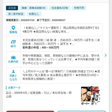
正社員
職種・業種未経験OK
完全週休2日制
学歴不問
第二新卒歓迎
転勤なし
情報更新日：2026/07/10 終了予定日：2026/08/27
《 転勤なし／マイカー通勤可 》 岡山県岡山市南区浜野4丁目1
4番22号 ★新設間もない綺麗な本社…
勤務地
▼完全週休2日制 ◇経 験 者 ：月給25万～38万円 + 諸手当 ◇未
経験者：月給22万～30万円 ＋ 諸手当 ▼…
給与
初年度の年収：
400～500万円
学校や商業施設、病院、美術館などの建物の中にある、壁や天
井、部屋の形をつくっていくお仕事です。★平均年齢29歳！若
仕事内容
手が中心となって活躍中
＼上司やチームを"選べる"体制!?／ ◎未経験:35歳まで(※) ★賞
与年3回／収入重視 or 休み重視も選択可！ ★年間休日116日＋
対象と
有休取得も積極的に推奨！
なる方
企業データ
設立：2005年4月／従業員数：72人／本社所在地：岡
山県