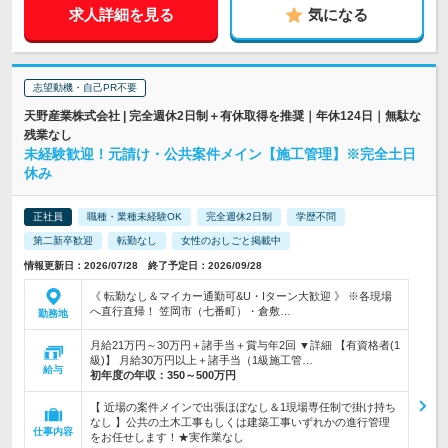
求人詳細を見る
気になる
志望動機・自己PR不要
天野産業株式会社 | 完全週休2日制＋有休取得を推奨｜年休124日｜無駄な
残業なし
未経験歓迎！元請け・公共案件メイン【施工管理】※完全土日
休み
正社員
職種・業種未経験OK
完全週休2日制
学歴不問
第二新卒歓迎
転勤なし
女性のおしごと掲載中
情報更新日：2026/07/28 終了予定日：2026/09/28
《 転勤なし＆マイカー通勤可&U・Iターン大歓迎 》 ※各現場
へ直行直帰！ 笠岡市（七番町）・倉敷…
勤務地
月給21万円～30万円＋諸手当＋賞与年2回 ▼詳細 【有資格者(1
級)】 月給30万円以上＋諸手当（1級施工管…
給与
初年度の年収：
350～500万円
【 近場の案件メインで出張ほぼなし＆1現場専任制で掛け持ち
なし 】公共の土木工事もしくは建築工事いずれかの進行管理
仕事内容
をお任せします！★実作業なし