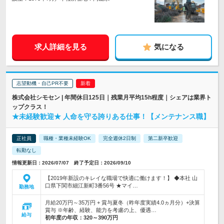
求人詳細を見る
気になる
志望動機・自己PR不要
株式会社シモセン | 年間休日125日｜残業月平均15h程度｜シェアは業界ト
ップクラス！
★未経験歓迎★ 人命を守る誇りある仕事！【メンテナンス職】
正社員
職種・業種未経験OK
完全週休2日制
第二新卒歓迎
転勤なし
情報更新日：2026/07/07 終了予定日：2026/09/10
【2019年新設のキレイな職場で快適に働けます！】 ◆本社 山
口県下関市細江新町3番56号 ★マイ…
勤務地
月給20万円～35万円 + 賞与夏冬（昨年度実績4.0ヵ月分）+決算
賞与 ※年齢、経験、能力を考慮の上、優遇…
給与
初年度の年収：
320～390万円