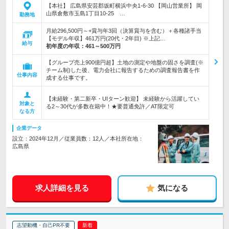
【本社】 広島県安芸郡坂町横浜中央1-6-30 【岡山営業所】 岡
山県倉敷市玉島1丁目10-25 …
勤務地
月給296,500円～+賞与年3回（決算賞与を含む）＋各種諸手当
【モデル年収】461万円(20代・2年目) ※上記…
給与
初年度の年収：
461～500万円
【グループ売上900億円超】土地の測定や地盤の固さを調査(※
チーム制)した後、電力会社に報告するための調査報告書を作
仕事内容
成する仕事です。
【未経験・第二新卒・UIターン歓迎】 未経験から活躍してい
対象と
る2～30代が多数在籍中！★要普通免許／AT限定可
なる方
企業データ
設立：2024年12月／従業員数：12人／本社所在地：
広島県
求人詳細を見る
気になる
志望動機・自己PR不要