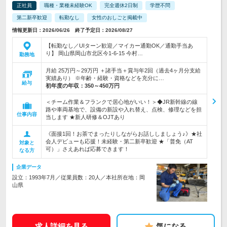
正社員
職種・業種未経験OK
完全週休2日制
学歴不問
第二新卒歓迎
転勤なし
女性のおしごと掲載中
情報更新日：2026/06/26 終了予定日：2026/08/27
【転勤なし／UIターン歓迎／マイカー通勤OK／通勤手当あ
り】 岡山県岡山市北区今1-6-15 今村…
勤務地
月給 25万円～29万円 ＋諸手当＋賞与年2回（過去4ヶ月分支給
実績あり） ※年齢・経験・資格などを充分に…
給与
初年度の年収：
350～450万円
＜チーム作業＆フランクで居心地がいい！＞◆JR新幹線の線
路や車両基地で、設備の新設や入れ替え、点検、修理などを担
仕事内容
当します ★新人研修＆OJTあり
《面接1回！お茶でまったりしながらお話ししましょう♪》★社
会人デビューも応援！未経験・第二新卒歓迎 ★「普免（AT
対象と
可）」さえあれば応募できます！
なる方
企業データ
設立：1993年7月／従業員数：20人／本社所在地：岡
山県
求人詳細を見る
気になる