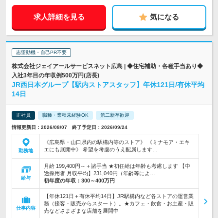
求人詳細を見る
気になる
志望動機・自己PR不要
株式会社ジェイアールサービスネット広島 | ◆住宅補助・各種手当あり◆
入社3年目の年収例500万円(店長)
JR西日本グループ【駅内ストアスタッフ】年休121日/有休平均
14日
正社員
職種・業種未経験OK
第二新卒歓迎
情報更新日：2026/08/07 終了予定日：2026/09/24
《広島県・山口県内の駅構内等のストア》 《ミナモア・エキ
エにも展開中》 希望を考慮のうえ配属します…
勤務地
月給 199,400円～＋諸手当 ★初任給は年齢も考慮します 【中
途採用者 月収平均】231,040円（年齢等によ…
給与
初年度の年収：
300～400万円
【年休121日＋有休平均14日】JR駅構内など各ストアの運営業
務（接客・販売からスタート）。★カフェ・飲食・お土産・販
仕事内容
売などさまざまな店舗を展開中