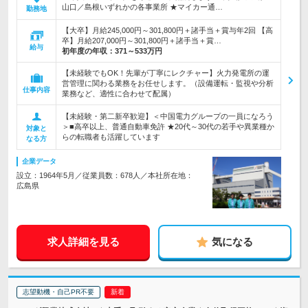
山口／島根いずれかの各事業所 ★マイカー通…
勤務地
【大卒】月給245,000円～301,800円＋諸手当＋賞与年2回 【高
卒】月給207,000円～301,800円＋諸手当＋賞…
給与
初年度の年収：
371～533万円
【未経験でもOK！先輩が丁寧にレクチャー】火力発電所の運
営管理に関わる業務をお任せします。（設備運転・監視や分析
仕事内容
業務など、適性に合わせて配属）
【未経験・第二新卒歓迎】＜中国電力グループの一員になろう
＞■高卒以上、普通自動車免許 ★20代～30代の若手や異業種か
対象と
らの転職者も活躍しています
なる方
企業データ
設立：1964年5月／従業員数：678人／本社所在地：
広島県
求人詳細を見る
気になる
志望動機・自己PR不要