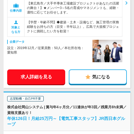
【東広島市／大手半導体工場建設プロジェクトがあなたの活躍
の舞台！】★メンバー3～5名の育成やマネジメントも、経験・
仕事内容
適性に応じてお任せします。
【学歴・年齢不問】◆建築・土木・設備など、施工管理の実務
経験をお持ちの方（目安：半年以上）。広島で大規模プロジェ
対象と
クトに挑戦したい方を歓迎！
なる方
企業データ
設立：2019年12月／従業員数：50人／本社所在地：
愛知県
求人詳細を見る
気になる
志望動機・自己PR不要
株式会社岡山システム | 賞与年4ヶ月分／11連休が年3回／残業月8h未満／
資格支援あり！
年休126日！月給25万円～【電気工事スタッフ】JR西日本グル
ープ