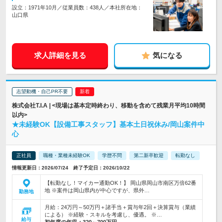
設立：1971年10月／従業員数：438人／本社所在地：
山口県
求人詳細を見る
気になる
志望動機・自己PR不要
株式会社T.I.A | <現場は基本定時終わり、移動を含めて残業月平均10時間
以内>
★未経験OK【設備工事スタッフ】基本土日祝休み/岡山案件中
心
正社員
職種・業種未経験OK
学歴不問
第二新卒歓迎
転勤なし
情報更新日：2026/07/24 終了予定日：2026/10/22
【転勤なし！マイカー通勤OK！】 岡山県岡山市南区万倍62番
地 ※案件は岡山県内が中心ですが、県外…
勤務地
月給：24万円～50万円＋諸手当＋賞与年2回＋決算賞与（業績
による） ※経験・スキルを考慮し、優遇。 ※…
給与