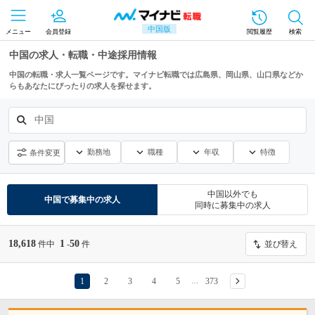
中国版
メニュー
会員登録
閲覧履歴
検索
中国の求人・転職・中途採用情報
中国の転職・求人一覧ページです。マイナビ転職では広島県、岡山県、山口県などか
らもあなたにぴったりの求人を探せます。
中国
勤務地
職種
年収
特徴
条件変更
中国
以外でも
中国
で募集中の求人
同時に募集中の求人
18,618
1
50
件中
-
件
並び替え
1
2
3
4
5
373
…