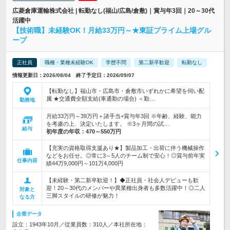
広菱倉庫運輸株式会社 | 転勤なし(福山/広島/倉敷)｜賞与年3回｜20～30代
活躍中
【技術職】未経験OK！月給33万円～★東証プライム上場グル
ープ
正社員
職種・業種未経験OK
学歴不問
第二新卒歓迎
転勤なし
情報更新日：2026/08/04 終了予定日：2026/09/07
【転勤なし】福山市・広島市・倉敷市いずれかに希望を伺い配
属 ★交通費全額支給(車通勤の場合) ＜勤…
勤務地
月給33万円～39万円＋諸手当+賞与年3回 ※年齢、経験、能力
を考慮の上、決定いたします。 ※3ヶ月間の試…
給与
初年度の年収：
470～550万円
【充実の資格取得支援あり★】製品加工・出荷に伴う機械操作
などをお任せ。◎常に3～5人のチーム制で安心！◎賞与前年実
仕事内容
績44万9,000円～101万4,000円
【未経験・第二新卒歓迎！】◆正社員・社会人デビューも歓
迎！20～30代のメンバーや異業種出身者も多数活躍中！◎二人
対象と
三脚スタイルの研修が魅力！
なる方
企業データ
設立：1943年10月／従業員数：310人／本社所在地：