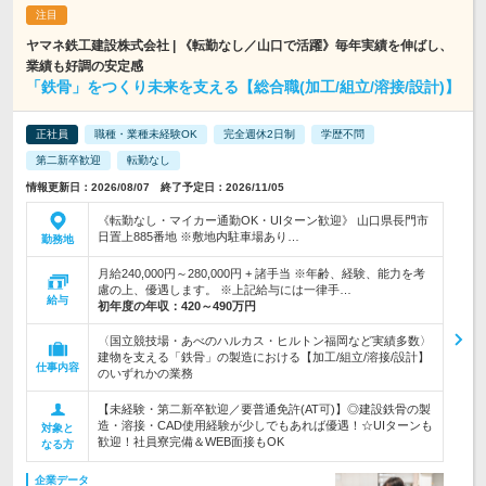
ヤマネ鉄工建設株式会社 | 《転勤なし／山口で活躍》毎年実績を伸ばし、
業績も好調の安定感
「鉄骨」をつくり未来を支える【総合職(加工/組立/溶接/設計)】
正社員
職種・業種未経験OK
完全週休2日制
学歴不問
第二新卒歓迎
転勤なし
情報更新日：2026/08/07 終了予定日：2026/11/05
《転勤なし・マイカー通勤OK・UIターン歓迎》 山口県長門市
日置上885番地 ※敷地内駐車場あり…
勤務地
月給240,000円～280,000円 + 諸手当 ※年齢、経験、能力を考
慮の上、優遇します。 ※上記給与には一律手…
給与
初年度の年収：
420～490万円
〈国立競技場・あべのハルカス・ヒルトン福岡など実績多数〉
建物を支える「鉄骨」の製造における【加工/組立/溶接/設計】
仕事内容
のいずれかの業務
【未経験・第二新卒歓迎／要普通免許(AT可)】◎建設鉄骨の製
造・溶接・CAD使用経験が少しでもあれば優遇！☆UIターンも
対象と
歓迎！社員寮完備＆WEB面接もOK
なる方
企業データ