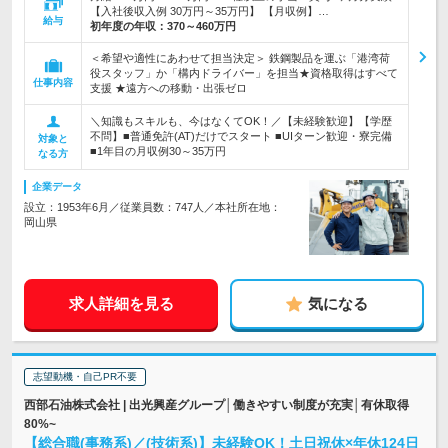
【入社後収入例 30万円～35万円】 【月収例】…
給与
初年度の年収：
370～460万円
＜希望や適性にあわせて担当決定＞ 鉄鋼製品を運ぶ「港湾荷
役スタッフ」か「構内ドライバー」を担当★資格取得はすべて
仕事内容
支援 ★遠方への移動・出張ゼロ
＼知識もスキルも、今はなくてOK！／【未経験歓迎】【学歴
不問】■普通免許(AT)だけでスタート ■UIターン歓迎・寮完備
対象と
■1年目の月収例30～35万円
なる方
企業データ
設立：1953年6月／従業員数：747人／本社所在地：
岡山県
求人詳細を見る
気になる
志望動機・自己PR不要
西部石油株式会社 | 出光興産グループ│働きやすい制度が充実│有休取得
80%~
【総合職(事務系)／(技術系)】未経験OK！土日祝休×年休124日