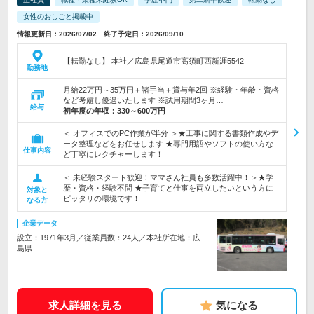
女性のおしごと掲載中
情報更新日：2026/07/02 終了予定日：2026/09/10
【転勤なし】 本社／広島県尾道市高須町西新涯5542
勤務地
月給22万円～35万円＋諸手当＋賞与年2回 ※経験・年齢・資格
など考慮し優遇いたします ※試用期間3ヶ月…
給与
初年度の年収：
330～600万円
＜ オフィスでのPC作業が半分 ＞★工事に関する書類作成やデ
ータ整理などをお任せします ★専門用語やソフトの使い方な
仕事内容
ど丁寧にレクチャーします！
＜ 未経験スタート歓迎！ママさん社員も多数活躍中！＞★学
歴・資格・経験不問 ★子育てと仕事を両立したいという方に
対象と
ピッタリの環境です！
なる方
企業データ
設立：1971年3月／従業員数：24人／本社所在地：広
島県
求人詳細を見る
気になる