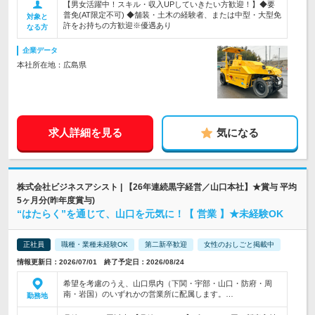
【男女活躍中！スキル・収入UPしていきたい方歓迎！】◆要
普免(AT限定不可) ◆舗装・土木の経験者、または中型・大型免
対象と
許をお持ちの方歓迎※優遇あり
なる方
企業データ
本社所在地：広島県
求人詳細を見る
気になる
株式会社ビジネスアシスト | 【26年連続黒字経営／山口本社】★賞与 平均
5ヶ月分(昨年度賞与)
“はたらく”を通じて、山口を元気に！【 営業 】★未経験OK
正社員
職種・業種未経験OK
第二新卒歓迎
女性のおしごと掲載中
情報更新日：2026/07/01 終了予定日：2026/08/24
希望を考慮のうえ、山口県内（下関・宇部・山口・防府・周
南・岩国）のいずれかの営業所に配属します。…
勤務地