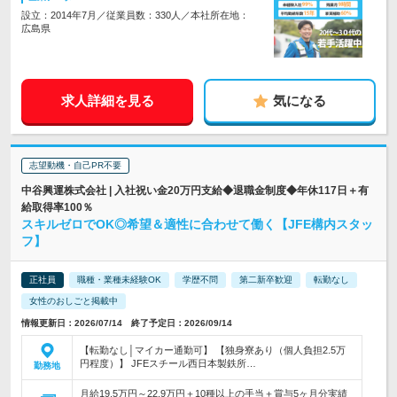
設立：2014年7月／従業員数：330人／本社所在地：
広島県
求人詳細を見る
気になる
志望動機・自己PR不要
中谷興運株式会社 | 入社祝い金20万円支給◆退職金制度◆年休117日＋有
給取得率100％
スキルゼロでOK◎希望＆適性に合わせて働く【JFE構内スタッ
フ】
正社員
職種・業種未経験OK
学歴不問
第二新卒歓迎
転勤なし
女性のおしごと掲載中
情報更新日：2026/07/14 終了予定日：2026/09/14
【転勤なし│マイカー通勤可】 【独身寮あり（個人負担2.5万
円程度）】 JFEスチール西日本製鉄所…
勤務地
月給19.5万円～22.9万円＋10種以上の手当＋賞与5ヶ月分実績