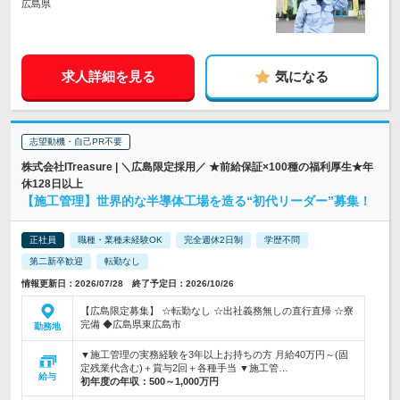
広島県
求人詳細を見る
気になる
志望動機・自己PR不要
株式会社ITreasure | ＼広島限定採用／ ★前給保証×100種の福利厚生★年
休128日以上
【施工管理】世界的な半導体工場を造る“初代リーダー”募集！
正社員
職種・業種未経験OK
完全週休2日制
学歴不問
第二新卒歓迎
転勤なし
情報更新日：2026/07/28 終了予定日：2026/10/26
【広島限定募集】 ☆転勤なし ☆出社義務無しの直行直帰 ☆寮
完備 ◆広島県東広島市
勤務地
▼施工管理の実務経験を3年以上お持ちの方 月給40万円～(固
定残業代含む)＋賞与2回＋各種手当 ▼施工管…
給与
初年度の年収：
500～1,000万円