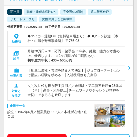
正社員
職種・業種未経験OK
完全週休2日制
第二新卒歓迎
リモートワーク可
女性のおしごと掲載中
情報更新日：2026/07/28 終了予定日：2026/09/28
◆マイカー通勤OK（無料駐車場あり） ◆UIターン歓迎 【本
社・山陽小野田事業所】 〒756-08…
勤務地
月給28万円～31.5万円 + 諸手当 ※年齢、経験、能力を考慮の
上、優遇します。 ※2ヶ月間の試用期間あり…
給与
初年度の年収：
430～500万円
【配属は適性・希望を踏まえて決定】│ジョブローテーション
で幅広い経験を積める！│入社後研修も充実◎
仕事内容
＼＼次世代を担う若手採用／／未経験・第二新卒歓迎★28歳以
下（※）│高専・大卒以上│チームワークやチャレンジ精神を
対象と
大切にできる方を歓迎します！
なる方
企業データ
設立：1962年6月／従業員数：92人／本社所在地：山
口県