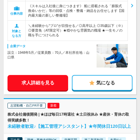
《スキルは入社後に身につきます》 船に搭載される「膨脹式
救命いかだ」等の回収・点検・整備・納品をお任せします【国
仕事内容
内最大級の新しい整備場】
＼未経験から"プロ"が目指せる／◎高卒以上 ◎35歳以下（※）
◎要普免（AT限定可）★穏やかな雰囲気の職場 ★一生モノの
対象と
職を手につけられる
なる方
企業データ
設立：1948年5月／従業員数：70人／本社所在地：山
口県
求人詳細を見る
気になる
志望動機・自己PR不要
株式会社備後開発 | ★ほぼ毎日17時退社 ★土日祝休み ★産休・育休の取
得実績多数！
未経験者歓迎♪【施工管理アシスタント】★年間休日120日以上
正社員
職種・業種未経験OK
学歴不問
第二新卒歓迎
転勤なし