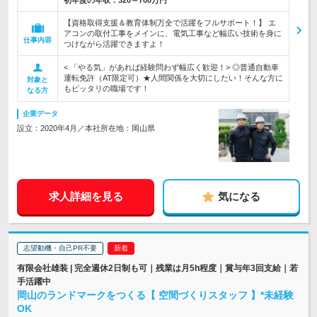
初年度の年収：
320～700万円
【資格取得支援＆教育体制万全で活躍をフルサポート！】 エ
アコンの取付工事をメインに、電気工事など幅広い技術を身に
仕事内容
つけながら活躍できますよ！
< 「やる気」があれば経験問わず幅広く歓迎！> ◎普通自動車
運転免許（AT限定可）★人間関係を大切にしたい！そんな方に
対象と
もピッタリの職場です！
なる方
企業データ
設立：2020年4月／本社所在地：岡山県
求人詳細を見る
気になる
志望動機・自己PR不要
有限会社雄装 | 完全週休2日制も可｜残業は月5h程度｜賞与年3回支給｜若
手活躍中
岡山のランドマークをつくる【 空間づくりスタッフ 】*未経験
OK