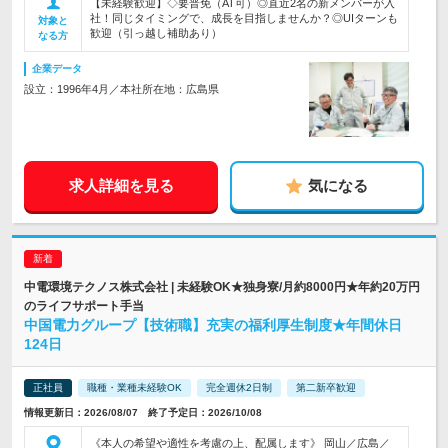
【未経験歓迎】◇要普免（AT可）◎直近2名の新メンバーが入
社！同じタイミングで、成長を目指しませんか？◎UIターンも
対象と
歓迎（引っ越し補助あり）
なる方
企業データ
設立：1996年4月／本社所在地：広島県
求人詳細を見る
気になる
中電環境テクノス株式会社 | 未経験OK★独身寮/月約8000円★年約20万円
のライフサポート手当
中国電力グループ【技術職】充実の福利厚生制度★年間休日
124日
正社員
職種・業種未経験OK
完全週休2日制
第二新卒歓迎
情報更新日：2026/08/07 終了予定日：2026/10/08
《本人の希望や適性を考慮の上、配属します》 岡山／広島／