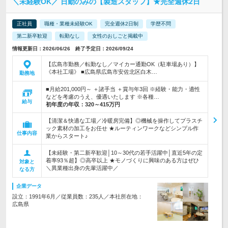
＼未経験OK／ 日勤のみの【製造スタッフ】★完全週休2日
正社員
職種・業種未経験OK
完全週休2日制
学歴不問
第二新卒歓迎
転勤なし
女性のおしごと掲載中
情報更新日：2026/06/26 終了予定日：2026/09/24
【広島市勤務／転勤なし／マイカー通勤OK（駐車場あり）】
《本社工場》 ■広島県広島市安佐北区白木…
勤務地
■月給201,000円～ ＋諸手当 ＋賞与年3回 ※経験・能力・適性
などを考慮のうえ、優遇いたします ※各種…
給与
初年度の年収：
320～415万円
【清潔＆快適な工場／冷暖房完備】◎機械を操作してプラスチ
ック素材の加工をお任せ ★ルーティンワークなどシンプル作
仕事内容
業からスタート♪
【未経験・第二新卒歓迎│10～30代の若手活躍中│直近5年の定
着率93％超】◎高卒以上 ★モノづくりに興味のある方はぜひ
対象と
＼異業種出身の先輩活躍中／
なる方
企業データ
設立：1991年6月／従業員数：235人／本社所在地：
広島県