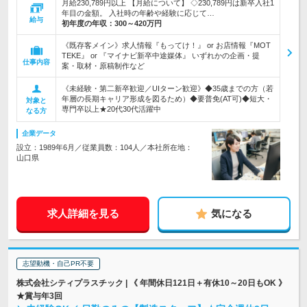
月給230,789円以上 【月給について】 ◇230,789円は新卒入社1
年目の金額。 入社時の年齢や経験に応じて…
給与
初年度の年収：
300～420万円
《既存客メイン》求人情報『もってけ！』 or お店情報『MOT
TEKE』 or 『マイナビ新卒中途媒体』 いずれかの企画・提
仕事内容
案・取材・原稿制作など
《未経験・第二新卒歓迎／UIターン歓迎》◆35歳までの方（若
年層の長期キャリア形成を図るため）◆要普免(AT可)◆短大・
対象と
専門卒以上★20代30代活躍中
なる方
企業データ
設立：1989年6月／従業員数：104人／本社所在地：
山口県
求人詳細を見る
気になる
志望動機・自己PR不要
株式会社シティプラスチック | 《 年間休日121日＋有休10～20日もOK 》
★賞与年3回