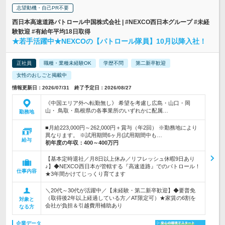
志望動機・自己PR不要
西日本高速道路パトロール中国株式会社 | #NEXCO西日本グループ #未経
験歓迎 #有給年平均18日取得
★若手活躍中★NEXCOの【パトロール隊員】10月以降入社！
正社員
職種・業種未経験OK
学歴不問
第二新卒歓迎
女性のおしごと掲載中
情報更新日：2026/07/31 終了予定日：2026/08/27
《中国エリア外へ転勤無し》 希望を考慮し広島・山口・岡
山・ 鳥取・島根県の各事業所のいずれかに配属…
勤務地
■月給223,000円～262,000円＋賞与（年2回） ※勤務地により
異なります。 ※試用期間6ヶ月(試用期間中も…
給与
初年度の年収：
400～400万円
【基本定時退社／月8日以上休み／リフレッシュ休暇9日あり
♪】◆NEXCO西日本が管轄する『高速道路』でのパトロール！
仕事内容
★3年間かけてじっくり育てます
＼20代～30代が活躍中／【未経験・第二新卒歓迎】◆要普免
（取得後2年以上経過している方／AT限定可）★家賃の6割を
対象と
会社が負担＆引越費用補助あり
なる方
企業データ