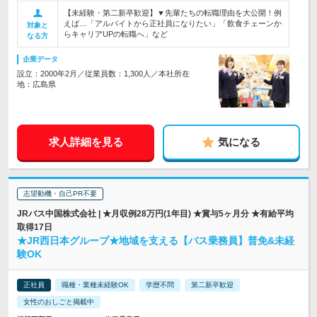
【未経験・第二新卒歓迎】▼先輩たちの転職理由を大公開！例
えば…「アルバイトから正社員になりたい」「飲食チェーンか
対象と
らキャリアUPの転職へ」など
なる方
企業データ
設立：2000年2月／従業員数：1,300人／本社所在
地：広島県
求人詳細を見る
気になる
志望動機・自己PR不要
JRバス中国株式会社 | ★月収例28万円(1年目) ★賞与5ヶ月分 ★有給平均
取得17日
★JR西日本グループ★地域を支える【バス乗務員】普免&未経
験OK
正社員
職種・業種未経験OK
学歴不問
第二新卒歓迎
女性のおしごと掲載中