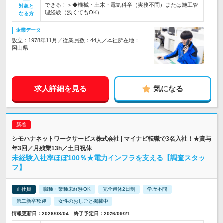
できる！＞◆機械・土木・電気科卒（実務不問）または施工管
対象と
理経験（浅くてもOK）
なる方
企業データ
設立：1978年11月／従業員数：44人／本社所在地：
岡山県
求人詳細を見る
気になる
シモハナネットワークサービス株式会社 | マイナビ転職で3名入社！★賞与
年3回／月残業13h／土日祝休
未経験入社率ほぼ100％★電力インフラを支える【調査スタッ
フ】
正社員
職種・業種未経験OK
完全週休2日制
学歴不問
第二新卒歓迎
女性のおしごと掲載中
情報更新日：2026/08/04 終了予定日：2026/09/21