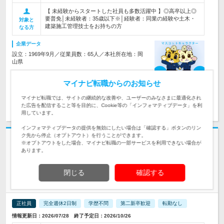
【 未経験からスタートした社員も多数活躍中 】◎高卒以上◎
要普免│未経験者：35歳以下※│経験者：同業の経験や土木・
対象と
建築施工管理技士をお持ちの方
なる方
企業データ
設立：1969年9月／従業員数：65人／本社所在地：岡
山県
マイナビ転職からのお知らせ
マイナビ転職では、サイトの継続的な改善や、ユーザーのみなさまに最適化され
求人詳細を見る
気になる
た広告を配信すること等を目的に、Cookie等の「インフォマティブデータ」を利
用しています。
インフォマティブデータの提供を無効にしたい場合は「確認する」ボタンのリン
ク先から停止（オプトアウト）を行うことができます。
志望動機・自己PR不要
※オプトアウトをした場合、マイナビ転職の一部サービスを利用できない場合が
あります。
布川産業株式会社 | 【JFEスチール・ENEOSの元請け】◆年間休日126日
◆完全週休2日制
福山市・倉敷市【プラント施工管理】◎月給40万円～＋賞与年
閉じる
確認する
3回
正社員
完全週休2日制
学歴不問
第二新卒歓迎
転勤なし
情報更新日：2026/07/28 終了予定日：2026/10/26