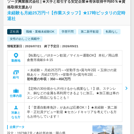
ソーダ興業株式会社 | ★大手と取引する安定企業★有休取得平均80％★資
格取得支援あり
未経験も月給25万円~!【作業スタッフ】★17時ピッタリの定時
退社
正社員
職種・業種未経験OK
学歴不問
第二新卒歓迎
転勤なし
女性のおしごと掲載中
情報更新日：2026/07/21 終了予定日：2026/09/21
【転勤なし／UIターン歓迎／マイカー通勤OK】 本社／岡山県
倉敷市南畝6-4-15
勤務地
＜未経験＞ 月給25万円～+皆勤手当+賞与年2回 ＜玉掛けの資
格あり＞ 月給27万円～+皆勤手当+賞与年2回 …
給与
初年度の年収：
350～450万円
【定時の30分前から片付けるから残業なし！】鉄、ステンレ
ス、銅などの金属を再利用できるように加工。★加工後は車の
仕事内容
エンジン部品になることも！
【「普通自動車免許」があれば応募OK！】★未経験・第二新
卒・正社員デビュー歓迎 ★セカンドキャリアを考えている方
対象と
もお待ちしています！
なる方
企業データ
設立：1973年7月／本社所在地：岡山県