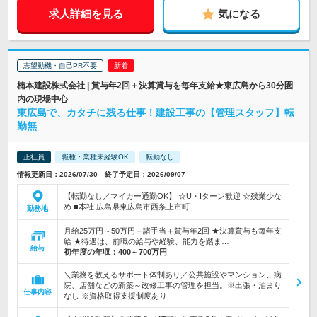
求人詳細を見る
気になる
志望動機・自己PR不要
楠本建設株式会社 | 賞与年2回＋決算賞与を毎年支給★東広島から30分圏
内の現場中心
東広島で、カタチに残る仕事！建設工事の【管理スタッフ】転
勤無
正社員
職種・業種未経験OK
転勤なし
情報更新日：2026/07/30 終了予定日：2026/09/07
【転勤なし／マイカー通勤OK】 ☆U・Iターン歓迎 ☆残業少な
め ■本社 広島県東広島市西条上市町…
勤務地
月給25万円～50万円＋諸手当＋賞与年2回 ★決算賞与も毎年支
給 ★待遇は、前職の給与や経験、能力を踏ま…
給与
初年度の年収：
400～700万円
＼業務を教えるサポート体制あり／公共施設やマンション、病
院、店舗などの新築～改修工事の管理を担当。※出張・泊まり
仕事内容
なし ※資格取得支援制度あり