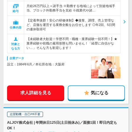
月給26万円以上＋諸手当 ※勤務する地域によって別途地域手
当、ブロック外勤務手当を支給 ※残業代や諸…
給与
【定着率抜群！安心の研修体制】◆接客、調理、売上管理な
ど、店舗を運営する業務全般をお任せします ◎年2回、5日間
仕事内容
の連休取得可
【未経験者大歓迎！学歴不問・職種・業界経験一切不問！】★
業界経験や前職の雇用形態も問いません！「経歴に自信がな
対象と
い…」そんな方も歓迎します！
なる方
企業データ
設立：1984年6月／本社所在地：大阪府
求人詳細を見る
気になる
志望動機・自己PR不要
ALJOY株式会社 | 年間休日125日(土日祝休み)／面接1回！即日内定も
OK！