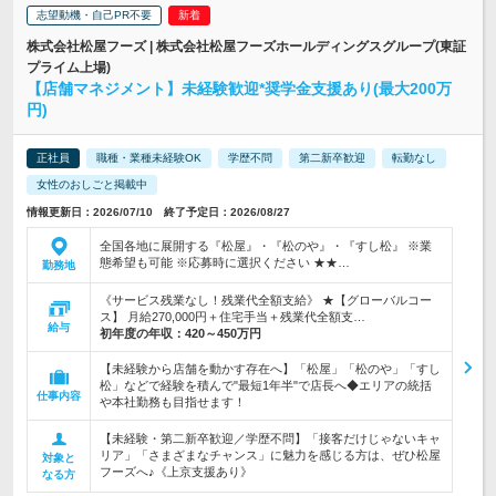
志望動機・自己PR不要
株式会社松屋フーズ | 株式会社松屋フーズホールディングスグループ(東証
プライム上場)
【店舗マネジメント】未経験歓迎*奨学金支援あり(最大200万
円)
正社員
職種・業種未経験OK
学歴不問
第二新卒歓迎
転勤なし
女性のおしごと掲載中
情報更新日：2026/07/10 終了予定日：2026/08/27
全国各地に展開する『松屋』・『松のや』・『すし松』 ※業
態希望も可能 ※応募時に選択ください ★★…
勤務地
《サービス残業なし！残業代全額支給》 ★【グローバルコー
ス】 月給270,000円＋住宅手当＋残業代全額支…
給与
初年度の年収：
420～450万円
【未経験から店舗を動かす存在へ】「松屋」「松のや」「すし
松」などで経験を積んで"最短1年半"で店長へ◆エリアの統括
仕事内容
や本社勤務も目指せます！
【未経験・第二新卒歓迎／学歴不問】「接客だけじゃないキャ
リア」「さまざまなチャンス」に魅力を感じる方は、ぜひ松屋
対象と
フーズへ♪《上京支援あり》
なる方