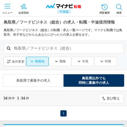
中国版
メニュー
会員登録
閲覧履歴
検索
鳥取県／フードビジネス（総合）の求人・転職・中途採用情報
鳥取県／フードビジネス（総合）の転職・求人一覧ページです。マイナビ転職では鳥
取市、米子市などからもあなたにぴったりの求人を探せます。
鳥取県／フードビジネス（総合）
勤務地
職種
年収
特徴
条件変更
鳥取県
以外でも
鳥取県
で募集中の求人
同時に募集中の求人
34
1
34
件中
-
件
並び替え
1