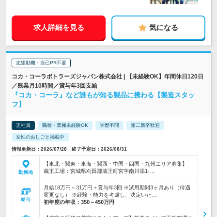
求人詳細を見る
気になる
志望動機・自己PR不要
コカ・コーラボトラーズジャパン株式会社 | 【未経験OK】年間休日120日
／残業月10時間／賞与年3回支給
『コカ・コーラ』など誰もが知る製品に携わる【製造スタッ
フ】
正社員
職種・業種未経験OK
学歴不問
第二新卒歓迎
女性のおしごと掲載中
情報更新日：2026/07/28 終了予定日：2026/08/31
【東北・関東・東海・関西・中国・四国・九州エリア募集】
蔵王工場：宮城県刈田郡蔵王町宮字南川添1-…
勤務地
月給18万円～31万円＋賞与年3回 ※試用期間3ヶ月あり（待遇
変更なし） ※経験・能力を考慮し、決定いた…
給与
初年度の年収：
350～450万円