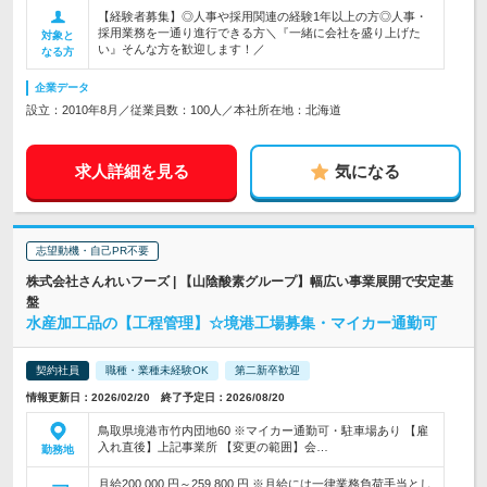
【経験者募集】◎人事や採用関連の経験1年以上の方◎人事・
採用業務を一通り進行できる方＼『一緒に会社を盛り上げた
対象と
い』そんな方を歓迎します！／
なる方
企業データ
設立：2010年8月／従業員数：100人／本社所在地：北海道
求人詳細を見る
気になる
志望動機・自己PR不要
株式会社さんれいフーズ | 【山陰酸素グループ】幅広い事業展開で安定基
盤
水産加工品の【工程管理】☆境港工場募集・マイカー通勤可
契約社員
職種・業種未経験OK
第二新卒歓迎
情報更新日：2026/02/20 終了予定日：2026/08/20
鳥取県境港市竹内団地60 ※マイカー通勤可・駐車場あり 【雇
入れ直後】上記事業所 【変更の範囲】会…
勤務地
月給200,000 円～259,800 円 ※月給には一律業務負荷手当とし