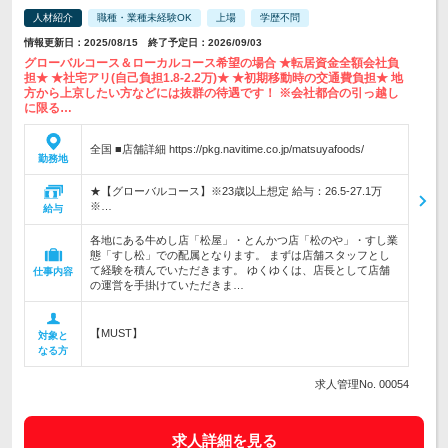
人材紹介
職種・業種未経験OK
上場
学歴不問
情報更新日：2025/08/15 終了予定日：2026/09/03
グローバルコース＆ローカルコース希望の場合 ★転居資金全額会社負
担★ ★社宅アリ(自己負担1.8-2.2万)★ ★初期移動時の交通費負担★ 地
方から上京したい方などには抜群の待遇です！ ※会社都合の引っ越し
に限る…
全国 ■店舗詳細 https://pkg.navitime.co.jp/matsuyafoods/
勤務地
★【グローバルコース】※23歳以上想定 給与：26.5-27.1万
※…
給与
各地にある牛めし店「松屋」・とんかつ店「松のや」・すし業
態「すし松」での配属となります。 まずは店舗スタッフとし
て経験を積んでいただきます。 ゆくゆくは、店長として店舗
仕事内容
の運営を手掛けていただきま…
【MUST】
対象と
なる方
求人管理No. 00054
求人詳細を見る