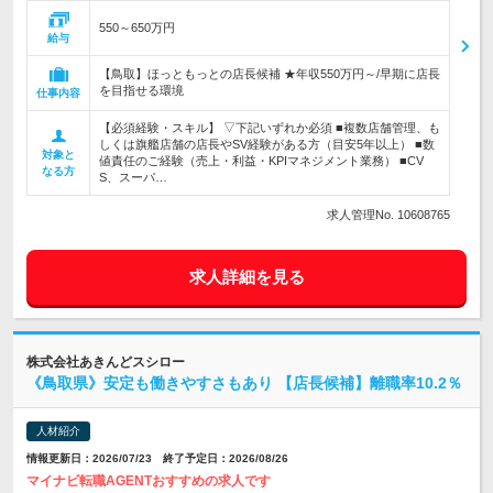
550～650万円
給与
【鳥取】ほっともっとの店長候補 ★年収550万円～/早期に店長
を目指せる環境
仕事内容
【必須経験・スキル】 ▽下記いずれか必須 ■複数店舗管理、も
しくは旗艦店舗の店長やSV経験がある方（目安5年以上） ■数
対象と
値責任のご経験（売上・利益・KPIマネジメント業務） ■CV
なる方
S、スーパ…
求人管理No. 10608765
求人詳細を見る
株式会社あきんどスシロー
《鳥取県》安定も働きやすさもあり 【店長候補】離職率10.2％
人材紹介
情報更新日：2026/07/23 終了予定日：2026/08/26
マイナビ転職AGENTおすすめの求人です