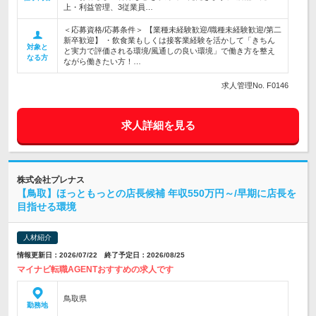
上・利益管理、3従業員…
＜応募資格/応募条件＞ 【業種未経験歓迎/職種未経験歓迎/第二
新卒歓迎】 ・飲食業もしくは接客業経験を活かして「きちん
対象と
と実力で評価される環境/風通しの良い環境」で働き方を整え
なる方
ながら働きたい方！…
求人管理No. F0146
求人詳細を見る
株式会社プレナス
【鳥取】ほっともっとの店長候補 年収550万円～/早期に店長を
目指せる環境
人材紹介
情報更新日：2026/07/22 終了予定日：2026/08/25
マイナビ転職AGENTおすすめの求人です
鳥取県
勤務地