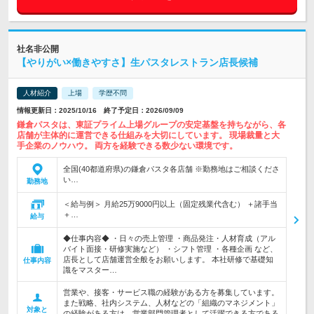
社名非公開
【やりがい×働きやすさ】生パスタレストラン店長候補
人材紹介
上場
学歴不問
情報更新日：2025/10/16 終了予定日：2026/09/09
鎌倉パスタは、東証プライム上場グループの安定基盤を持ちながら、各
店舗が主体的に運営できる仕組みを大切にしています。 現場裁量と大
手企業のノウハウ。 両方を経験できる数少ない環境です。
全国(40都道府県)の鎌倉パスタ各店舗 ※勤務地はご相談くださ
い…
勤務地
＜給与例＞ 月給25万9000円以上（固定残業代含む） ＋諸手当
＋…
給与
◆仕事内容◆ ・日々の売上管理 ・商品発注・人材育成（アル
バイト面接・研修実施など） ・シフト管理 ・各種企画 など、
店長として店舗運営全般をお願いします。 本社研修で基礎知
仕事内容
識をマスター…
営業や、接客・サービス職の経験がある方を募集しています。
また戦略、社内システム、人材などの「組織のマネジメント」
対象と
の経験がある方は、営業部門管理者として活躍できる方である