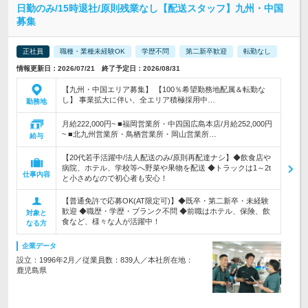
日勤のみ/15時退社/原則残業なし【配送スタッフ】九州・中国
募集
正社員
職種・業種未経験OK
学歴不問
第二新卒歓迎
転勤なし
情報更新日：2026/07/21 終了予定日：2026/08/31
【九州・中国エリア募集】 【100％希望勤務地配属＆転勤な
し】 事業拡大に伴い、全エリア積極採用中…
勤務地
月給222,000円~ ■福岡営業所・中四国広島本店/月給252,000円
~ ■北九州営業所・鳥栖営業所・岡山営業所…
給与
【20代若手活躍中/法人配送のみ/原則再配達ナシ】◆飲食店や
病院、ホテル、学校等へ野菜や果物を配送 ◆トラックは1～2t
仕事内容
と小さめなので初心者も安心！
【普通免許で応募OK(AT限定可)】◆既卒・第二新卒・未経験
歓迎 ◆職歴・学歴・ブランク不問 ◆前職はホテル、保険、飲
対象と
食など、様々な人が活躍中！
なる方
企業データ
設立：1996年2月／従業員数：839人／本社所在地：
鹿児島県