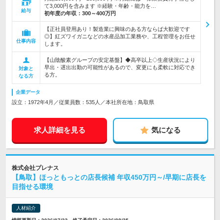
て3,000円を含みます ※経験・年齢・能力を…
給与
初年度の年収：
300～400万円
【正社員登用あり！製造業に興味のある方ならば大歓迎です
◎】紅ズワイガニなどの水産品加工業務や、工程管理をお任せ
仕事内容
します。
【山陰酸素グループの安定基盤】◆高卒以上◇生産状況により
早出・遅出出勤の可能性があるので、変更にも柔軟に対応でき
対象と
る方。
なる方
企業データ
設立：1972年4月／従業員数：535人／本社所在地：鳥取県
求人詳細を見る
気になる
株式会社プレナス
【鳥取】ほっともっとの店長候補 年収450万円～/早期に店長を
目指せる環境
人材紹介