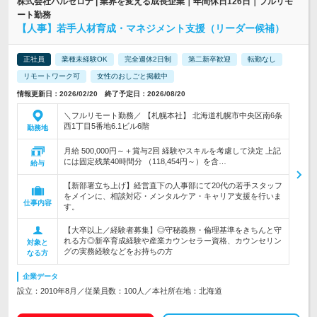
株式会社バルセロナ | 業界を変える成長企業｜年間休日126日｜フルリモ
ート勤務
【人事】若手人材育成・マネジメント支援（リーダー候補）
正社員
業種未経験OK
完全週休2日制
第二新卒歓迎
転勤なし
リモートワーク可
女性のおしごと掲載中
情報更新日：2026/02/20 終了予定日：2026/08/20
＼フルリモート勤務／ 【札幌本社】 北海道札幌市中央区南6条
西1丁目5番地6.1ビル6階
勤務地
月給 500,000円～＋賞与2回 経験やスキルを考慮して決定 上記
には固定残業40時間分 （118,454円～）を含…
給与
【新部署立ち上げ】経営直下の人事部にて20代の若手スタッフ
をメインに、相談対応・メンタルケア・キャリア支援を行いま
仕事内容
す。
【大卒以上／経験者募集】◎守秘義務・倫理基準をきちんと守
れる方◎新卒育成経験や産業カウンセラー資格、カウンセリン
対象と
グの実務経験などをお持ちの方
なる方
企業データ
設立：2010年8月／従業員数：100人／本社所在地：北海道