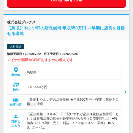
株式会社プレナス
【鳥取】やよい軒の店長候補 年収550万円～/早期に店長を目指
せる環境
人材紹介
情報更新日：2026/07/22 終了予定日：2026/08/25
マイナビ転職AGENTおすすめの求人です
鳥取県
勤務地
550～650万円
給与
【鳥取】やよい軒の店長候補 ★年収550万円～/早期に店長を目
指せる環境
仕事内容
【必須経験・スキル】 ▽下記いずれか必須 ■複数店舗管理、も
しくは旗艦店舗の店長やSV経験がある方（目安5年以上） ■数
対象と
値責任のご経験（売上・利益・KPIマネジメント業務） ■CV
なる方
S、スーパ…