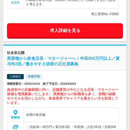
なる方
と考えます。
求人管理No. F0092
求人詳細を見る
社名非公開
異業種から飲食店長・マネージャーへ！年収550万円以上／賞
与年2回／働きやすさ抜群の正社員募集
人材紹介
学歴不問
情報更新日：2025/10/10 終了予定日：2026/09/03
急成長中の店舗展開に伴い、店舗運営の中心となる店長・マネージャー
候補を増員募集いたします。 異業種からの転職者も多く、前職の経験
やスキルを活かしながら、飲食業界でキャリアを築きたい方を歓迎して
います。
全国の各店舗
勤務地
・月給30～45万円＋賞与年2回 ・年収例：入社1年目／店長550