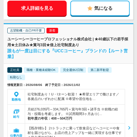
求人詳細を見る
気になる
志望動機・自己PR不要
ユーシーシーコーヒープロフェッショナル株式会社 | ★40歳以下の若手採
用★土日休み★賞与3回★借上社宅制度あり
誰もが一度は目にする『UCCコーヒー』ブランドの【ルート営
業】
正社員
職種・業種未経験OK
完全週休2日制
第二新卒歓迎
転勤なし
情報更新日：2026/08/06 終了予定日：2026/11/02
社宅制度あり！U・Iターン歓迎！ ★希望エリアで働けます／
各拠点のいずれかに配属 ※希望や居住地を…
勤務地
月給276,035円～334,765円＋賞与年3回＋諸手当 ※前職の給
与・役職を考慮します。 ※試用期間3ヶ月あり(…
給与
初年度の年収：
408～504万円
【既存9割♪】２tトラックに乗って飲食店などへコーヒーや食
材を届けながら、お店の売上アップを一緒に実現する仕事です
仕事内容