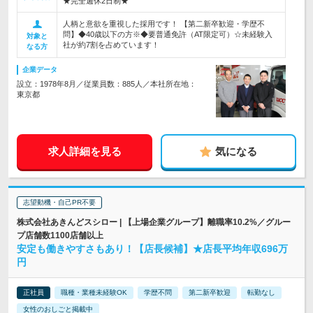
★完全週休2日制★
人柄と意欲を重視した採用です！ 【第二新卒歓迎・学歴不
問】◆40歳以下の方※◆要普通免許（AT限定可）☆未経験入
対象と
社が約7割を占めています！
なる方
企業データ
設立：1978年8月／従業員数：885人／本社所在地：
東京都
求人詳細を見る
気になる
志望動機・自己PR不要
株式会社あきんどスシロー | 【上場企業グループ】離職率10.2%／グルー
プ店舗数1100店舗以上
安定も働きやすさもあり！【店長候補】★店長平均年収696万
円
正社員
職種・業種未経験OK
学歴不問
第二新卒歓迎
転勤なし
女性のおしごと掲載中