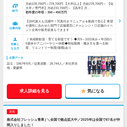
月給228,700円～278,700円 【大卒以上】月給278,700円～ 【短
大卒／専門卒】月給233,700円～ 【高卒】月…
給与
初年度の年収：
350～450万円
【20代新人も活躍中！写真付きマニュアル＆動画で安心】希望
や適性に合わせた部門で店舗運営にチャレンジ！◎店舗のイベ
仕事内容
ント企画や販売促進もできます
《 未経験歓迎・育てる前提です 》◆月9～10日休み＋年2回の
5連休やアニバーサリー休暇◆時短勤務・働き方を選べる制
対象と
度、リエントリー制度(復職)あり
なる方
企業データ
設立：1967年9月／従業員数：28,744人／本社所在
地：愛媛県
求人詳細を見る
気になる
株式会社フレッシュ青果 | ＼全国で拠点拡大中／2025年は全国で87名が仲
間入りしました！