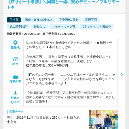
【ITサポート事務】＼同期と一緒に安心デビュー／フルリモー
ト有
正社員
職種・業種未経験OK
完全週休2日制
学歴不問
第二新卒歓迎
転勤なし
リモートワーク可
女性のおしごと掲載中
情報更新日：2026/06/19 終了予定日：2026/08/20
*.:+本社は新宿駅から徒歩3分でアクセス抜群♪+:.* ★転居を伴
う転勤なし！ ★本社もしくは各…
勤務地
月給25万円～＋賞与＋諸手当（資格手当、交通費全額など）
※経験・スキル・年齢を考慮の上、決定します…
給与
初年度の年収：
300～700万円
【ITの初めの第一歩】「エンジニアはハードルが高そう…」 そ
んな方にもおすすめ！データ入力や資料作成などを通じてエン
仕事内容
ジニアを助ける事務ワーク！
【未経験OK／学歴不問／第二新卒歓迎】転職活動でストレス
溜める必要なくないですか？自己肯定感↑↑巷で噂の？「励まし
対象と
面接」実施中！
なる方
企業データ
設立：2019年11月／従業員数：250人／本社所在地：
東京都