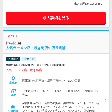
求人管理No. 10608650
求人詳細を見る
あと2日
社名非公開
人気ラーメン店・焼き鳥店の店長候補
人材紹介
学歴不問
情報更新日：2025/10/20 終了予定日：2026/08/09
人気ラーメン店・焼き鳥店
関東圏内の日高屋・焼鳥日高のいずれかの店舗
勤務地
＜予定年収＞ 356万円～400万円 ＜賃金形態＞ 月給制 ＜賃
金…
給与
■業務内容詳細 ・店舗での接客・調理業務 ・パート・アルバイ
トの教育 まずは当社のこだわりやオペレーション、スタッ
フ・お客さまの特徴などを学んでいただきます。 店舗の売
仕事内容