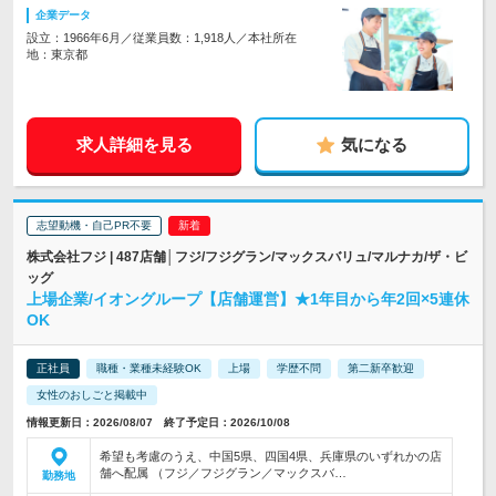
企業データ
設立：1966年6月／従業員数：1,918人／本社所在
地：東京都
求人詳細を見る
気になる
志望動機・自己PR不要
株式会社フジ | 487店舗│フジ/フジグラン/マックスバリュ/マルナカ/ザ・ビ
ッグ
上場企業/イオングループ【店舗運営】★1年目から年2回×5連休
OK
正社員
職種・業種未経験OK
上場
学歴不問
第二新卒歓迎
女性のおしごと掲載中
情報更新日：2026/08/07 終了予定日：2026/10/08
希望も考慮のうえ、中国5県、四国4県、兵庫県のいずれかの店
舗へ配属 （フジ／フジグラン／マックスバ…
勤務地