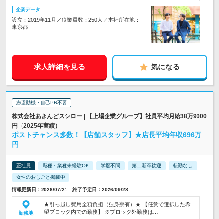
企業データ
設立：2019年11月／従業員数：250人／本社所在地：
東京都
求人詳細を見る
気になる
志望動機・自己PR不要
株式会社あきんどスシロー | 【上場企業グループ】社員平均月給38万9000
円（2025年実績）
ポストチャンス多数！【店舗スタッフ】★店長平均年収696万
円
正社員
職種・業種未経験OK
学歴不問
第二新卒歓迎
転勤なし
女性のおしごと掲載中
情報更新日：2026/07/21 終了予定日：2026/09/28
★引っ越し費用全額負担（独身寮有）★ 【任意で選択した希
望ブロック内での勤務】 ※ブロック外勤務は…
勤務地