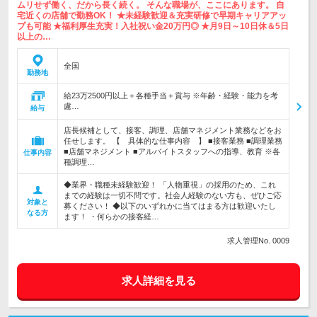
ムリせず働く、だから長く続く。 そんな職場が、ここにあります。 自
宅近くの店舗で勤務OK！ ★未経験歓迎＆充実研修で早期キャリアアッ
プも可能 ★福利厚生充実！入社祝い金20万円◎ ★月9日～10日休＆5日
以上の…
全国
勤務地
給23万2500円以上＋各種手当＋賞与 ※年齢・経験・能力を考
慮…
給与
店長候補として、接客、調理、店舗マネジメント業務などをお
任せします。 【 具体的な仕事内容 】 ■接客業務 ■調理業務
■店舗マネジメント ■アルバイトスタッフへの指導、教育 ※各
仕事内容
種調理…
◆業界・職種未経験歓迎！ 「人物重視」の採用のため、これ
までの経験は一切不問です。社会人経験のない方も、ぜひご応
対象と
募ください！ ◆以下のいずれかに当てはまる方は歓迎いたし
なる方
ます！ ・何らかの接客経…
求人管理No. 0009
求人詳細を見る