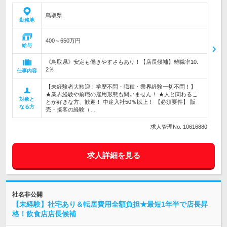
鳥取県
勤務地
400～650万円
給与
《鳥取県》安定も働きやすさもあり！【店長候補】離職率10.
2％
仕事内容
【未経験者大歓迎！学歴不問・職種・業界経験一切不問！】
★業界経験や前職の雇用形態も問いません！ ★人と関わるこ
対象と
とが好きな方、歓迎！ 中途入社50％以上！ 【必須要件】 販
なる方
売・接客の経験（…
求人管理No. 10616880
求人詳細を見る
社名非公開
【未経験】社宅あり＆転居費用全額負担★最短1年半で店長昇
格！飲食店店長候補