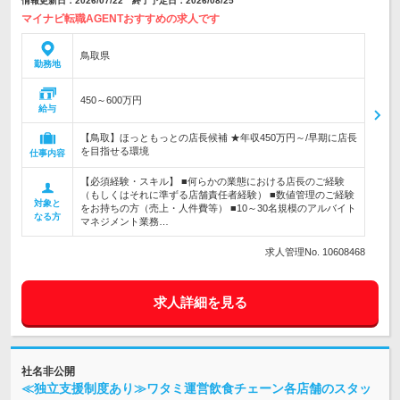
情報更新日：2026/07/22 終了予定日：2026/08/25
マイナビ転職AGENTおすすめの求人です
鳥取県
勤務地
450～600万円
給与
【鳥取】ほっともっとの店長候補 ★年収450万円～/早期に店長
を目指せる環境
仕事内容
【必須経験・スキル】 ■何らかの業態における店長のご経験
（もしくはそれに準ずる店舗責任者経験） ■数値管理のご経験
対象と
をお持ちの方（売上・人件費等） ■10～30名規模のアルバイト
なる方
マネジメント業務…
求人管理No. 10608468
求人詳細を見る
社名非公開
≪独立支援制度あり≫ワタミ運営飲食チェーン各店舗のスタッ