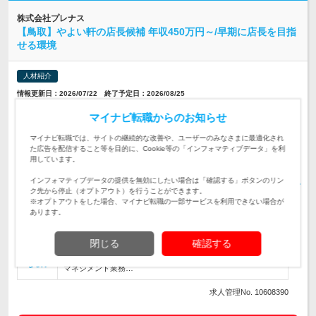
株式会社プレナス
【鳥取】やよい軒の店長候補 年収450万円～/早期に店長を目指
せる環境
人材紹介
情報更新日：2026/07/22 終了予定日：2026/08/25
マイナビ転職AGENTおすすめの求人です
マイナビ転職からのお知らせ
鳥取県
マイナビ転職では、サイトの継続的な改善や、ユーザーのみなさまに最適化され
勤務地
た広告を配信すること等を目的に、Cookie等の「インフォマティブデータ」を利
用しています。
450～600万円
給与
インフォマティブデータの提供を無効にしたい場合は「確認する」ボタンのリン
ク先から停止（オプトアウト）を行うことができます。
※オプトアウトをした場合、マイナビ転職の一部サービスを利用できない場合が
【鳥取】やよい軒の店長候補 ★年収450万円～/早期に店長を目
あります。
指せる環境
仕事内容
【必須経験・スキル】 ■何らかの業態における店長のご経験
閉じる
確認する
（もしくはそれに準ずる店舗責任者経験） ■数値管理のご経験
対象と
をお持ちの方（売上・人件費等） ■10～30名規模のアルバイト
なる方
マネジメント業務…
求人管理No. 10608390