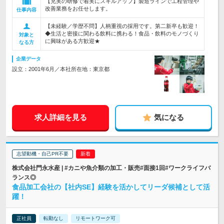
【充実の研修で着実にスキルアップ】製造ラインで工程管理や
改善業務をお任せします。
仕事内容
【未経験／学歴不問】人柄重視の採用です。第二新卒も歓迎！
◆生活と密接に関わる飲料に携わる！食品・飲料のモノづくり
対象と
に興味がある方歓迎★
なる方
企業データ
設立：2001年6月／本社所在地：東京都
求人詳細を見る
気になる
志望動機・自己PR不要
株式会社門永水産 | #カニや魚介類の加工・販売#面接1回#ワークライフバ
ランス◎
食品加工会社の【社内SE】経験を活かしてリーダ候補として活
躍！
正社員
転勤なし
リモートワーク可