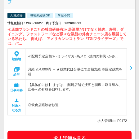
フ
人材紹介
職種未経験OK
学歴不問
情報更新日：2025/10/27 終了予定日：2026/08/23
≪店舗ブランドごとの独自研修有≫ 居酒屋だけでなく焼肉、寿司、ダ
イニング、ファストフードなど様々な業態の外食チェーン店を展開して
いる私たち。 例えば、 アメリカンレストラン『TGIフライデーズ』で
は、バ…
≪配属予定店舗≫ ‐ミライザカ ‐鳥メロ ‐焼肉の和民 ‐かみ…
勤務地
月給 284,000円 ～ ★残業代は分単位で全額支給 ※固定残業を
超…
給与
【具体的には】 まずは、 配属店舗で接客と調理に取り組み、
店長への昇格を目指します。
仕事内容
◎飲食店経験者歓迎
対象と
なる方
求人管理No. F0172
求人詳細を見る