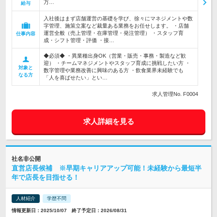
万…
給与
入社後はまず店舗運営の基礎を学び、徐々にマネジメントや数
字管理、施策立案など裁量ある業務をお任せします。 ・店舗
運営全般（売上管理・在庫管理・発注管理） ・スタッフ育
仕事内容
成・シフト管理・評価 ・接…
◆必須◆ ・異業種出身OK（営業・販売・事務・製造など歓
迎） ・チームマネジメントやスタッフ育成に挑戦したい方 ・
対象と
数字管理や業務改善に興味のある方 ・飲食業界未経験でも
なる方
「人を喜ばせたい」とい…
求人管理No. F0004
求人詳細を見る
社名非公開
直営店長候補 ※早期キャリアアップ可能！未経験から最短半
年で店長を目指せる！
人材紹介
学歴不問
情報更新日：2025/10/07 終了予定日：2026/08/31