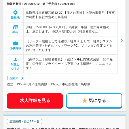
情報更新日：2026/05/12 終了予定日：2026/11/02
鳥取県境港市昭和町12-27 【雇入れ直後】上記の事業所 【変更
の範囲】会社の定める事業所
勤務地
月給：250,000円～350,000円 ※経験・年齢・能力を考慮の
上、決定します。 ※試用期間3カ月（待遇変更な…
給与
【リーダー候補として活躍◎】社内SEとして、社内システム
の運用管理・社内のネットワークPC、プリンタの設定などを
仕事内容
お任せいたします。
【高卒以上｜経験者募集】＜必須＞◆社内SEの経験（10年程
度）◎仕事もプライベートも充実できる環境がここにありま
対象と
す！
なる方
企業データ
設立：1959年3月／従業員数：137人／本社所在地：鳥取県
求人詳細を見る
気になる
志望動機・自己PR不要