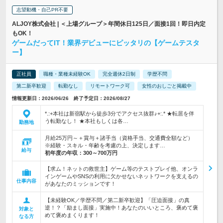
志望動機・自己PR不要
ALJOY株式会社 | ＜上場グループ＞年間休日125日／面接1回！即日内定
もOK！
ゲームだってIT！業界デビューにピッタリの【ゲームテスタ
ー】
正社員
職種・業種未経験OK
完全週休2日制
学歴不問
第二新卒歓迎
転勤なし
リモートワーク可
女性のおしごと掲載中
情報更新日：2026/06/26 終了予定日：2026/08/27
*.:+本社は新宿駅から徒歩3分でアクセス抜群♪+:.* ★転居を伴
う転勤なし！ ★本社もしくは各…
勤務地
月給25万円～＋賞与＋諸手当（資格手当、交通費全額など）
※経験・スキル・年齢を考慮の上、決定します…
給与
初年度の年収：
300～700万円
【求ム！ネットの救世主】ゲーム等のテストプレイ他、オンラ
インゲームやSNSの利用に欠かせないネットワークを支えるの
仕事内容
があなたのミッションです！
【未経験OK／学歴不問／第二新卒歓迎】「圧迫面接」の真
逆！？「励まし面接」実施中！あなたのいいところ、褒めて褒
対象と
めて褒めまくります！
なる方