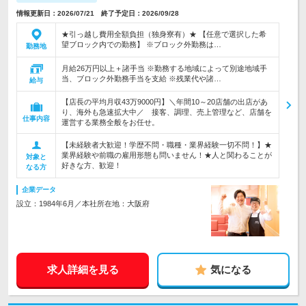
情報更新日：2026/07/21 終了予定日：2026/09/28
★引っ越し費用全額負担（独身寮有）★ 【任意で選択した希
望ブロック内での勤務】 ※ブロック外勤務は…
勤務地
月給26万円以上＋諸手当 ※勤務する地域によって別途地域手
当、ブロック外勤務手当を支給 ※残業代や諸…
給与
【店長の平均月収43万9000円】＼年間10～20店舗の出店があ
り、海外も急速拡大中／ 接客、調理、売上管理など、店舗を
仕事内容
運営する業務全般をお任せ。
【未経験者大歓迎！学歴不問・職種・業界経験一切不問！】★
業界経験や前職の雇用形態も問いません！★人と関わることが
対象と
好きな方、歓迎！
なる方
企業データ
設立：1984年6月／本社所在地：大阪府
求人詳細を見る
気になる