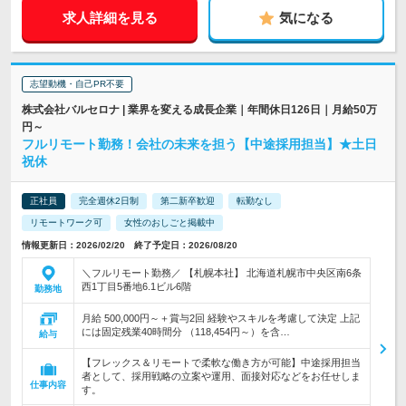
求人詳細を見る
気になる
志望動機・自己PR不要
株式会社バルセロナ | 業界を変える成長企業｜年間休日126日｜月給50万
円～
フルリモート勤務！会社の未来を担う【中途採用担当】★土日
祝休
正社員
完全週休2日制
第二新卒歓迎
転勤なし
リモートワーク可
女性のおしごと掲載中
情報更新日：2026/02/20 終了予定日：2026/08/20
＼フルリモート勤務／ 【札幌本社】 北海道札幌市中央区南6条
西1丁目5番地6.1ビル6階
勤務地
月給 500,000円～＋賞与2回 経験やスキルを考慮して決定 上記
には固定残業40時間分 （118,454円～）を含…
給与
【フレックス＆リモートで柔軟な働き方が可能】中途採用担当
者として、採用戦略の立案や運用、面接対応などをお任せしま
仕事内容
す。