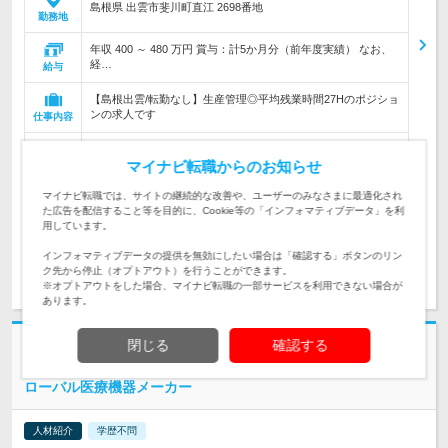
島根県 出雲市斐川町直江 2698番地
勤務地
年収 400 ～ 480 万円 賞与：計5か月分（前年度実績） なお、
経…
給与
【島根出雲/転勤なし】生産管理◎平均残業時間27Hのポジショ
ンの求人です
仕事内容
【必須要件】 下記いずれか必須 ■なんらかの生産管理のご経験
■受発注管理/工程管理など物事を計画的に管理する業務の経験
マイナビ転職からのお知らせ
対象と
者
なる方
マイナビ転職では、サイトの継続的な改善や、ユーザーのみなさまに最適化され
た広告を配信すること等を目的に、Cookie等の「インフォマティブデータ」を利
求人管理No. 260721MN81159434
用しています。
インフォマティブデータの提供を無効にしたい場合は「確認する」ボタンのリン
求人詳細を見る
ク先から停止（オプトアウト）を行うことができます。
※オプトアウトをした場合、マイナビ転職の一部サービスを利用できない場合が
あります。
閉じる
確認する
社名非公開
【中四国】医療機器の営業職/年収600～800万円/直行直帰可/グ
ローバル医療機器メーカー
人材紹介
学歴不問