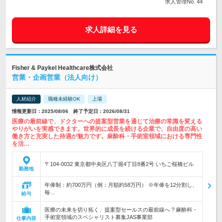
求人管理No. 44
求人詳細を見る
Fisher & Paykel Healthcare株式会社
営業・企画営業（法人向け）
人材紹介
職種未経験OK
上場
情報更新日：2025/08/06 終了予定日：2026/08/31
医療の最前線で、ドクターへの提案型営業を通じて治療の常識を変える
やりがいを実感できます。世界的に成長を続ける企業で、自由度の高い
働き方と充実した待遇が魅力です。麻酔科・手術室領域における専門性
を活…
〒104-0032 東京都中央区八丁堀4丁目8番2号 いちご桜橋ビル
勤務地
年俸制：約700万円（例：月額約58万円） ※年俸を12分割し、
毎…
給与
医療の未来を切り拓く、提案型セールスの最前線へ ? 麻酔科・
手術室領域のスペシャリスト募集JAS事業部
仕事内容