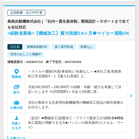
志望動機・自己PR不要
島根自動機株式会社 | 「社内一貫生産体制」開発設計～サポートまで全て
を自社対応
<経験者募集>【機械加工】賞与実績3.8ヶ月◆マイカー通勤OK
正社員
業種未経験OK
第二新卒歓迎
転勤なし
女性のおしごと掲載中
情報更新日：2026/07/14 終了予定日：2027/01/04
＜マイカー通勤OK(駐車場有)／転勤なし＞ ■本社工場 島根県
松江市北陵町5－1 【雇入れ直後】上…
勤務地
月給190,000円～240,000円 ※経験・年齢・能力を考慮して決
定いたします ※試用期間1ヶ月あり(待遇に変…
給与
当社が製造する生産用自動機械用の機械加工部品の製作業務を
お任せします。
仕事内容
《必須》■機械加工(旋盤加工・フライス盤加工)の経験者■機械
加工図面が理解できる方■パソコンの基本操作(エクセル・ワー
対象と
ド)
なる方
企業データ