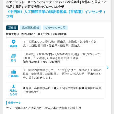
ユナイテッド・オーソペディック・ジャパン株式会社 | 世界40ヶ国以上に
製品を展開する医療機器のグローバル企業
《中四国》人工関節営業の経験者募集【営業職】インセンティ
ブ有
正社員
完全週休2日制
リモートワーク可
情報更新日：2026/04/17 終了予定日：2026/10/15
＜中四国エリアの勤務地＞ 岡山県・鳥取県・島根県・広島
県・山口県 香川県・愛媛県・徳島県・高知県…
勤務地
【年俸制】7,000,000円～9,000,000円 ※月額：583,333円～75
0,000円 └12分割した金額を毎月支給 ※経験…
給与
初年度の年収：
700～900万円
人工関節の営業職として、ヒップおよびニー領域の人工関節の
提案、病院訪問での新規開拓、医師への製品説明、手術の立ち
仕事内容
会い等をお任せします。
◆専修・各種学校卒以上◆人工関節の営業経験◆普通自動車第
対象と
一種運転免許
なる方
企業データ
設立：2016年8月／従業員数：39人／本社所在地：神奈川県