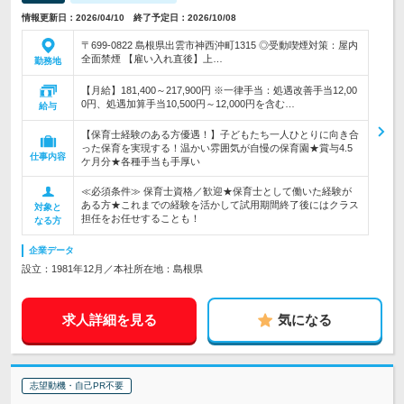
情報更新日：2026/04/10 終了予定日：2026/10/08
〒699-0822 島根県出雲市神西沖町1315 ◎受動喫煙対策：屋内
全面禁煙 【雇い入れ直後】上…
勤務地
【月給】181,400～217,900円 ※一律手当：処遇改善手当12,00
0円、処遇加算手当10,500円～12,000円を含む…
給与
【保育士経験のある方優遇！】子どもたち一人ひとりに向き合
った保育を実現する！温かい雰囲気が自慢の保育園★賞与4.5
仕事内容
ケ月分★各種手当も手厚い
≪必須条件≫ 保育士資格／歓迎★保育士として働いた経験が
ある方★これまでの経験を活かして試用期間終了後にはクラス
対象と
担任をお任せすることも！
なる方
企業データ
設立：1981年12月／本社所在地：島根県
求人詳細を見る
気になる
志望動機・自己PR不要