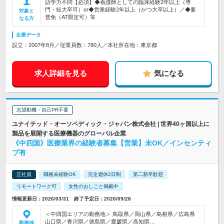
語学力不問【必須】◆看護師としての臨床経験2年以上（専
門・短大卒可）or◆営業経験2年以上（かつ大卒以上）／◆要
対象と
普免（AT限定可）等
なる方
企業データ
設立：2007年8月／従業員数：780人／本社所在地：東京都
求人詳細を見る
気になる
志望動機・自己PR不要
ユナイテッド・オーソペディック・ジャパン株式会社 | 世界40ヶ国以上に
製品を展開する医療機器のグローバル企業
《中四国》医療業界の経験者募集【営業】未OK／インセンティ
ブ有
正社員
職種未経験OK
完全週休2日制
第二新卒歓迎
リモートワーク可
女性のおしごと掲載中
情報更新日：2026/03/31 終了予定日：2026/09/28
＜中四国エリアの勤務地＞ 鳥取県／岡山県／島根県／広島県
山口県／香川県／徳島県／愛媛県／高知県…
勤務地