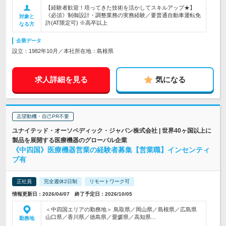
【経験者歓迎！培ってきた技術を活かしてスキルアップ★】
《必須》制御設計・調整業務の実務経験／要普通自動車運転免
対象と
許(AT限定可) ※高卒以上
なる方
企業データ
設立：1982年10月／本社所在地：島根県
求人詳細を見る
気になる
志望動機・自己PR不要
ユナイテッド・オーソペディック・ジャパン株式会社 | 世界40ヶ国以上に
製品を展開する医療機器のグローバル企業
《中四国》医療機器営業の経験者募集【営業職】インセンティ
ブ有
正社員
完全週休2日制
リモートワーク可
情報更新日：2026/04/07 終了予定日：2026/10/05
＜中四国エリアの勤務地＞ 鳥取県／岡山県／島根県／広島県
山口県／香川県／徳島県／愛媛県／高知県…
勤務地