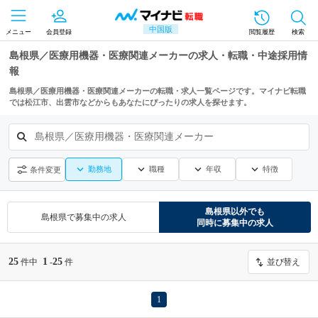
中国版
メニュー
会員登録
閲覧履歴
検索
島根県／医療用機器・医療関連メーカーの求人・転職・中途採用情
報
島根県／医療用機器・医療関連メーカーの転職・求人一覧ページです。マイナビ転職
では松江市、出雲市などからもあなたにぴったりの求人を探せます。
島根県／医療用機器・医療関連メーカー
勤務地
職種
年収
特徴
条件変更
島根県
以外でも
島根県
で募集中の求人
同時に募集中の求人
25
1
25
件中
-
件
並び替え
1