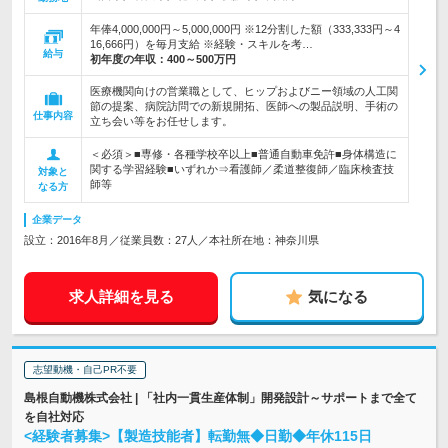
年俸4,000,000円～5,000,000円 ※12分割した額（333,333円～4
16,666円）を毎月支給 ※経験・スキルを考…
給与
初年度の年収：
400～500万円
医療機関向けの営業職として、ヒップおよびニー領域の人工関
節の提案、病院訪問での新規開拓、医師への製品説明、手術の
仕事内容
立ち会い等をお任せします。
＜必須＞■専修・各種学校卒以上■普通自動車免許■身体構造に
関する学習経験■いずれか⇒看護師／柔道整復師／臨床検査技
対象と
師等
なる方
企業データ
設立：2016年8月／従業員数：27人／本社所在地：神奈川県
求人詳細を見る
気になる
志望動機・自己PR不要
島根自動機株式会社 | 「社内一貫生産体制」開発設計～サポートまで全て
を自社対応
<経験者募集>【製造技能者】転勤無◆日勤◆年休115日