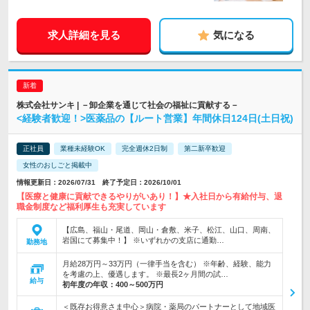
求人詳細を見る
気になる
株式会社サンキ | －卸企業を通じて社会の福祉に貢献する－
<経験者歓迎！>医薬品の【ルート営業】年間休日124日(土日祝)
正社員
業種未経験OK
完全週休2日制
第二新卒歓迎
女性のおしごと掲載中
情報更新日：2026/07/31 終了予定日：2026/10/01
【医療と健康に貢献できるやりがいあり！】★入社日から有給付与、退
職金制度など福利厚生も充実しています
【広島、福山・尾道、岡山・倉敷、米子、松江、山口、周南、
岩国にて募集中！】 ※いずれかの支店に通勤…
勤務地
月給28万円～33万円（一律手当を含む） ※年齢、経験、能力
を考慮の上、優遇します。 ※最長2ヶ月間の試…
給与
初年度の年収：
400～500万円
＜既存お得意さま中心＞病院・薬局のパートナーとして地域医