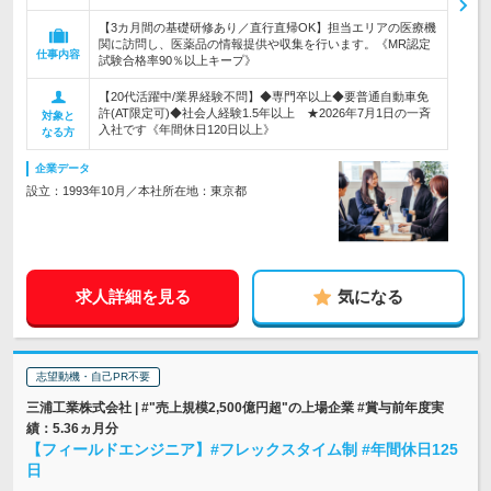
【3カ月間の基礎研修あり／直行直帰OK】担当エリアの医療機
関に訪問し、医薬品の情報提供や収集を行います。《MR認定
仕事内容
試験合格率90％以上キープ》
【20代活躍中/業界経験不問】◆専門卒以上◆要普通自動車免
許(AT限定可)◆社会人経験1.5年以上 ★2026年7月1日の一斉
対象と
入社です《年間休日120日以上》
なる方
企業データ
設立：1993年10月／本社所在地：東京都
求人詳細を見る
気になる
志望動機・自己PR不要
三浦工業株式会社 | #"売上規模2,500億円超"の上場企業 #賞与前年度実
績：5.36ヵ月分
【フィールドエンジニア】#フレックスタイム制 #年間休日125
日