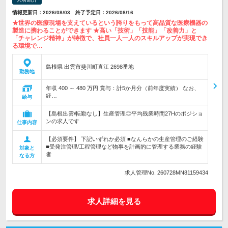
情報更新日：2026/08/03 終了予定日：2026/08/16
★世界の医療現場を支えているという誇りをもって高品質な医療機器の
製造に携わることができます ★高い「技術」「技能」「改善力」と
「チャレンジ精神」が特徴で、社員一人一人のスキルアップが実現でき
る環境で…
島根県 出雲市斐川町直江 2698番地
勤務地
年収 400 ～ 480 万円 賞与：計5か月分（前年度実績） なお、
経…
給与
【島根出雲/転勤なし】生産管理◎平均残業時間27Hのポジショ
ンの求人です
仕事内容
【必須要件】 下記いずれか必須 ■なんらかの生産管理のご経験
■受発注管理/工程管理など物事を計画的に管理する業務の経験
対象と
者
なる方
求人管理No. 260728MN81159434
求人詳細を見る