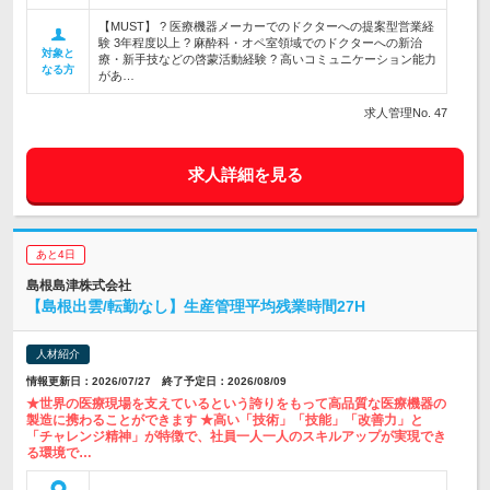
【MUST】 ? 医療機器メーカーでのドクターへの提案型営業経
験 3年程度以上 ? 麻酔科・オペ室領域でのドクターへの新治
対象と
療・新手技などの啓蒙活動経験 ? 高いコミュニケーション能力
なる方
があ…
求人管理No. 47
求人詳細を見る
あと4日
島根島津株式会社
【島根出雲/転勤なし】生産管理平均残業時間27H
人材紹介
情報更新日：2026/07/27 終了予定日：2026/08/09
★世界の医療現場を支えているという誇りをもって高品質な医療機器の
製造に携わることができます ★高い「技術」「技能」「改善力」と
「チャレンジ精神」が特徴で、社員一人一人のスキルアップが実現でき
る環境で…