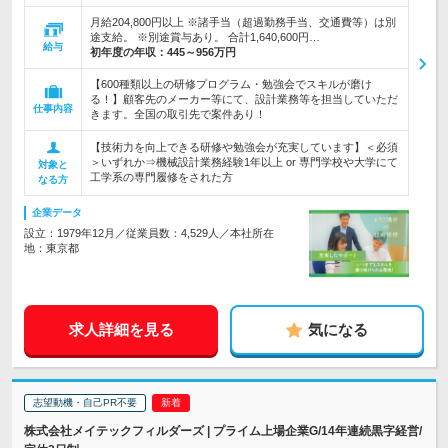
月給204,800円以上 ※諸手当（超過勤務手当、交通費等）は別
途支給。 ※別途賞与あり。 合計1,640,600円…
給与
初年度の年収：
445～956万円
【600種類以上の研修プログラム・勉強会でスキルが磨け
る！】顧客先のメーカー等にて、設計業務等を担当していただ
仕事内容
きます。全国の取引先で案件あり！
【技術力を向上できる研修や勉強会が充実しています】＜必須
＞いずれか⇒機械設計業務経験1年以上 or 専門学校や大学にて
対象と
工学系の専門履修をされた方
なる方
企業データ
設立：1979年12月／従業員数：4,529人／本社所在
地：東京都
求人詳細を見る
気になる
志望動機・自己PR不要
株式会社メイテックフィルダーズ | プライム上場企業G/14年連続黒字経営/