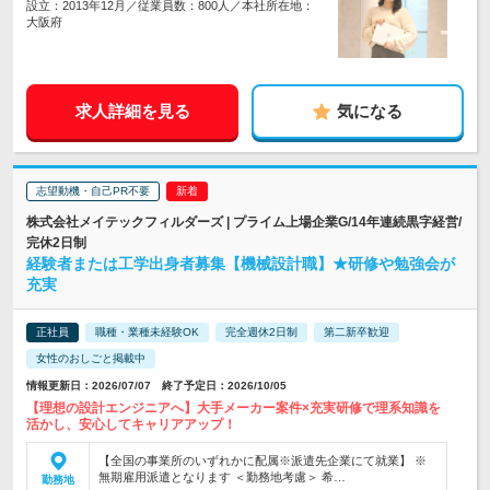
設立：2013年12月／従業員数：800人／本社所在地：
大阪府
求人詳細を見る
気になる
志望動機・自己PR不要
株式会社メイテックフィルダーズ | プライム上場企業G/14年連続黒字経営/
完休2日制
経験者または工学出身者募集【機械設計職】★研修や勉強会が
充実
正社員
職種・業種未経験OK
完全週休2日制
第二新卒歓迎
女性のおしごと掲載中
情報更新日：2026/07/07 終了予定日：2026/10/05
【理想の設計エンジニアへ】大手メーカー案件×充実研修で理系知識を
活かし、安心してキャリアアップ！
【全国の事業所のいずれかに配属※派遣先企業にて就業】 ※
無期雇用派遣となります ＜勤務地考慮＞ 希…
勤務地