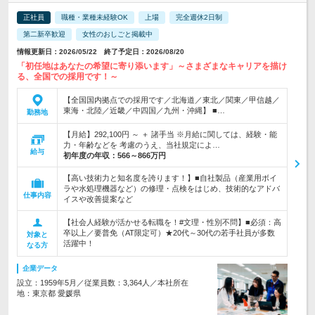
正社員
職種・業種未経験OK
上場
完全週休2日制
第二新卒歓迎
女性のおしごと掲載中
情報更新日：2026/05/22 終了予定日：2026/08/20
「初任地はあなたの希望に寄り添います」～さまざまなキャリアを描け
る、全国での採用です！～
【全国国内拠点での採用です／北海道／東北／関東／甲信越／
東海・北陸／近畿／中四国／九州・沖縄】 ■…
勤務地
【月給】292,100円 ～ ＋ 諸手当 ※月給に関しては、経験・能
力・年齢などを 考慮のうえ、当社規定によ…
給与
初年度の年収：
566～866万円
【高い技術力と知名度を誇ります！】■自社製品（産業用ボイ
ラや水処理機器など）の修理・点検をはじめ、技術的なアドバ
仕事内容
イスや改善提案など
【社会人経験が活かせる転職を！#文理・性別不問】■必須：高
卒以上／要普免（AT限定可）★20代～30代の若手社員が多数
対象と
活躍中！
なる方
企業データ
設立：1959年5月／従業員数：3,364人／本社所在
地：東京都 愛媛県