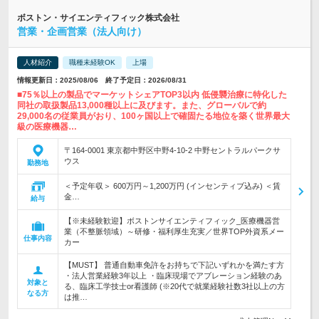
ボストン・サイエンティフィック株式会社
営業・企画営業（法人向け）
人材紹介
職種未経験OK
上場
情報更新日：2025/08/06 終了予定日：2026/08/31
■75％以上の製品でマーケットシェアTOP3以内 低侵襲治療に特化した
同社の取扱製品13,000種以上に及びます。また、グローバルで約
29,000名の従業員がおり、100ヶ国以上で確固たる地位を築く世界最大
級の医療機器…
〒164-0001 東京都中野区中野4-10-2 中野セントラルパークサ
ウス
勤務地
＜予定年収＞ 600万円～1,200万円 (インセンティブ込み) ＜賃
金…
給与
【※未経験歓迎】ボストンサイエンティフィック_医療機器営
業（不整脈領域）～研修・福利厚生充実／世界TOP外資系メー
仕事内容
カー
【MUST】 普通自動車免許をお持ちで下記いずれかを満たす方
・法人営業経験3年以上 ・臨床現場でアブレーション経験のあ
対象と
る、臨床工学技士or看護師 (※20代で就業経験社数3社以上の方
なる方
は推…