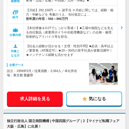
東海・北陸／近畿／中四国／九州・沖縄】 ■…
勤務地
【月給】292,100円 ～ ＋ 諸手当 ※月給に関しては、経験・能
力・年齢などを 考慮のうえ、当社規定によ…
給与
初年度の年収：
566～866万円
【本社研修＆OJTでしっかり育成！】■工場や病院などを支え
る自社製品（産業用ボイラや水処理機器など）の点検・修理、
仕事内容
技術的なアドバイス等を担当。
【社会人経験が活かせる！文理・性別不問】■必須：高卒以上
／要普免（AT限定可）★20～30代の若手社員が多数活躍中！
対象と
★メンテナンス経験も活かせます
なる方
企業データ
設立：1959年5月／従業員数：3,364人／本社所在
地：東京都 愛媛県
求人詳細を見る
気になる
独立行政法人 国立病院機構 | 中国四国グループ｜2【マイナビ転職フェア
大阪・広島】に出展！