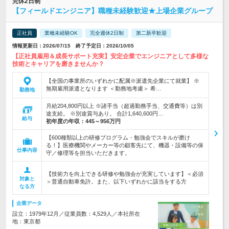
完休2日制
【フィールドエンジニア】職種未経験歓迎★上場企業グループ
正社員
業種未経験OK
完全週休2日制
第二新卒歓迎
情報更新日：2026/07/15 終了予定日：2026/10/05
【正社員雇用＆成長サポート充実】安定企業でエンジニアとして多様な
技術とキャリアを磨きませんか？
【全国の事業所のいずれかに配属※派遣先企業にて就業】 ※
無期雇用派遣となります ＜勤務地考慮＞ 希…
勤務地
月給204,800円以上 ※諸手当（超過勤務手当、交通費等）は別
途支給。 ※別途賞与あり。 合計1,640,600円…
給与
初年度の年収：
445～956万円
【600種類以上の研修プログラム・勉強会でスキルが磨け
る！】医療機関やメーカー等の顧客先にて、機器・設備等の保
仕事内容
守／修理等を担当いただきます。
【技術力を向上できる研修や勉強会が充実しています】＜必須
対象と
＞普通自動車免許。また、以下いずれかに該当をする方
なる方
企業データ
設立：1979年12月／従業員数：4,529人／本社所在
地：東京都