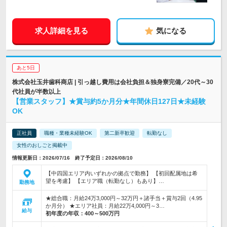
求人詳細を見る
気になる
あと5日
株式会社玉井歯科商店 | 引っ越し費用は会社負担＆独身寮完備／20代～30
代社員が半数以上
【営業スタッフ】★賞与約5か月分★年間休日127日★未経験
OK
正社員
職種・業種未経験OK
第二新卒歓迎
転勤なし
女性のおしごと掲載中
情報更新日：2026/07/16 終了予定日：2026/08/10
【中四国エリア内いずれかの拠点で勤務】 【初回配属地は希
望を考慮】 【エリア職（転勤なし）もあり】…
勤務地
★総合職：月給24万3,000円～32万円＋諸手当＋賞与2回（4.95
か月分） ★エリア社員：月給22万4,000円～3…
給与
初年度の年収：
400～500万円