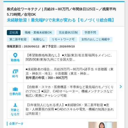
株式会社ワーキテクノ | 月給28～80万円／年間休日125日～／残業平均
5.73時間／在宅OK
未経験歓迎！最先端PJで未来が変わる【モノづくり総合職】
正社員
職種・業種未経験OK
完全週休2日制
学歴不問
第二新卒歓迎
転勤なし
リモートワーク可
女性のおしごと掲載中
情報更新日：2026/06/12 終了予定日：2026/09/10
【希望勤務地/転勤なし】 ■大阪/東京/名古屋/福岡をメインに、
関西/関東/東海/九州にて全国大型…
勤務地
■未経験者の場合… 月給29万円～80万円+諸手当 ※首都圏（東
京・神奈川・埼玉） ※首都圏（東京・神奈…
給与
初年度の年収：
350～800万円
【自動車・スマホ・医療機器・半導体など最先端のモノづくり
のプロに】■設計、CADオペレーター、機械メンテナンスなど
仕事内容
幅広い業務にチャレンジ可能
【1年後別人になれる求人】■未経験OK・第二新卒歓迎 ■意
欲・人柄重視の採用 ■CADのスキルや電気・機械の知識があれ
対象と
ば尚歓迎！
なる方
企業データ