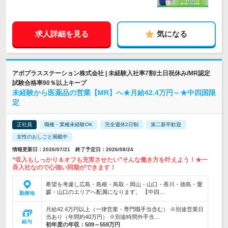
求人詳細を見る
気になる
アポプラスステーション株式会社 | 未経験入社率7割/土日祝休み/MR認定
試験合格率90％以上キープ
未経験から医薬品の営業【MR】へ★月給42.4万円～★中四国限
定
正社員
職種・業種未経験OK
完全週休2日制
第二新卒歓迎
女性のおしごと掲載中
情報更新日：2026/07/21 終了予定日：2026/08/24
“収入もしっかり＆オフも充実させたい”そんな働き方を叶えよう！★一
斉入社なので心強い同期ができます！
希望を考慮し広島・島根・鳥取・岡山・山口・香川・徳島・愛
媛・山口のエリアへ配属になります。 【中四…
勤務地
月給42.4万円以上（一律営業・専門職手当含む） ※別途営業日
当あり（年間約40万円） ※別途時間外手当…
給与
初年度の年収：
509～559万円