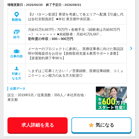
情報更新日：2026/06/30 終了予定日：2026/08/31
【U・Iターン歓迎】希望を考慮して各エリアへ配属【引越し代
は会社全額負担】 ■本社 東京都中央区築…
勤務地
月給41万6,667円～70万円＋各種手当 《経験者は月給60万円
～》 ＝＝＝＝＝＝ ■未経験者：月給41万6,667…
給与
初年度の年収：
600～900万円
メーカーのプロジェクトに参画し、医療従事者に向けた製品説
明や情報提供をお任せ【資格取得支援＆教育サポート多数】
仕事内容
【派遣契約満了率96％】
＼まずはご応募ください！／営業経験、医療従事経験、コミュ
対象と
ニケーション能力のある方大歓迎◎
なる方
企業データ
設立：2019年5月／従業員数：555人／本社所在地：
東京都
求人詳細を見る
気になる