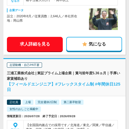
格手当最大5万円 ＊高卒以上
なる方
企業データ
設立：2020年8月／従業員数：2,646人／本社所在
地：岡山県
求人詳細を見る
気になる
志望動機・自己PR不要
三浦工業株式会社 | 東証プライム上場企業｜賞与前年度5.36ヵ月｜手厚い
家賃補助あり
【フィールドエンジニア】#フレックスタイム制 #年間休日125
日
正社員
上場
完全週休2日制
第二新卒歓迎
女性のおしごと掲載中
情報更新日：2026/07/28 終了予定日：2026/09/28
【全国国内拠点での採用です／北海道／東北／関東／甲信越／