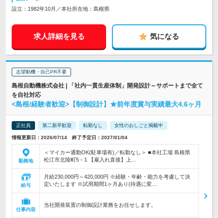
設立：1982年10月／本社所在地：島根県
求人詳細を見る
気になる
志望動機・自己PR不要
島根自動機株式会社 | 「社内一貫生産体制」開発設計～サポートまで全て
を自社対応
<島根/経験者歓迎>【制御設計】★前年度賞与実績最大4.6ヶ月
正社員
第二新卒歓迎
転勤なし
女性のおしごと掲載中
情報更新日：2026/07/14 終了予定日：2027/01/04
＜マイカー通勤OK(駐車場有)／転勤なし＞ ■本社工場 島根県
松江市北陵町5－1 【雇入れ直後】上…
勤務地
月給230,000円～420,000円 ※経験・年齢・能力を考慮して決
定いたします ※試用期間1ヶ月あり(待遇に変…
給与
当社開発装置の制御設計業務をお任せします。
仕事内容