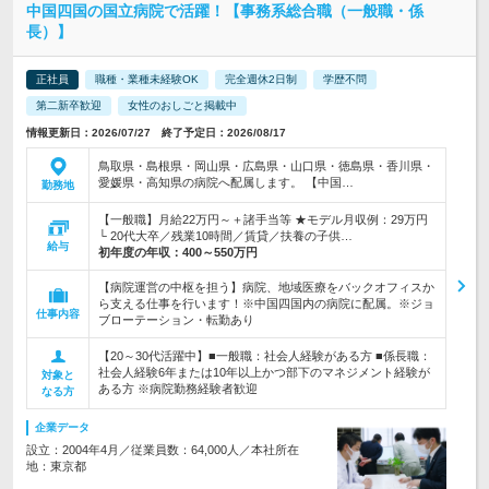
中国四国の国立病院で活躍！【事務系総合職（一般職・係
長）】
正社員
職種・業種未経験OK
完全週休2日制
学歴不問
第二新卒歓迎
女性のおしごと掲載中
情報更新日：2026/07/27 終了予定日：2026/08/17
鳥取県・島根県・岡山県・広島県・山口県・徳島県・香川県・
愛媛県・高知県の病院へ配属します。 【中国…
勤務地
【一般職】月給22万円～＋諸手当等 ★モデル月収例：29万円
└ 20代大卒／残業10時間／賃貸／扶養の子供…
給与
初年度の年収：
400～550万円
【病院運営の中枢を担う】病院、地域医療をバックオフィスか
ら支える仕事を行います！※中国四国内の病院に配属。※ジョ
仕事内容
ブローテーション・転勤あり
【20～30代活躍中】■一般職：社会人経験がある方 ■係長職：
社会人経験6年または10年以上かつ部下のマネジメント経験が
対象と
ある方 ※病院勤務経験者歓迎
なる方
企業データ
設立：2004年4月／従業員数：64,000人／本社所在
地：東京都