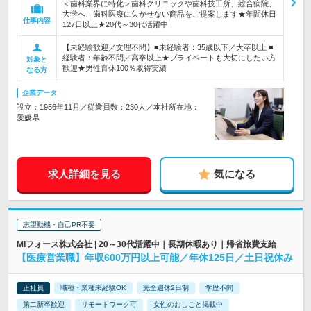
＜歯科業界に特化＞歯科クリニックや歯科技工所、総合病院、
大学へ、歯科医療に欠かせない商品をご提案します★年間休日
仕事内容
127日以上★20代～30代活躍中
【未経験歓迎／文理不問】■未経験者：35歳以下／大卒以上 ■
経験者：年齢不問／高卒以上★プライベートも大切にしたい方
対象と
歓迎★男性育休100％取得実績
なる方
企業データ
設立：1956年11月／従業員数：230人／本社所在地：
愛媛県
求人詳細を見る
気になる
志望動機・自己PR不要
MIフォース株式会社 | 20～30代活躍中｜長期休暇あり｜帰省旅費支給
【医療営業職】年収600万円以上可能／年休125日／土日祝休み
正社員
職種・業種未経験OK
完全週休2日制
学歴不問
第二新卒歓迎
リモートワーク可
女性のおしごと掲載中