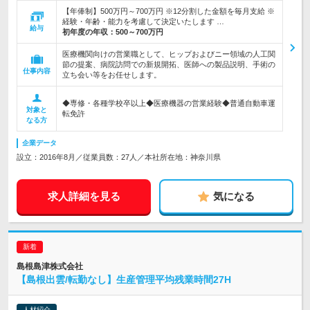
【年俸制】500万円～700万円 ※12分割した金額を毎月支給 ※
経験・年齢・能力を考慮して決定いたします …
給与
初年度の年収：
500～700万円
医療機関向けの営業職として、ヒップおよびニー領域の人工関
節の提案、病院訪問での新規開拓、医師への製品説明、手術の
仕事内容
立ち会い等をお任せします。
◆専修・各種学校卒以上◆医療機器の営業経験◆普通自動車運
対象と
転免許
なる方
企業データ
設立：2016年8月／従業員数：27人／本社所在地：神奈川県
求人詳細を見る
気になる
島根島津株式会社
【島根出雲/転勤なし】生産管理平均残業時間27H
人材紹介