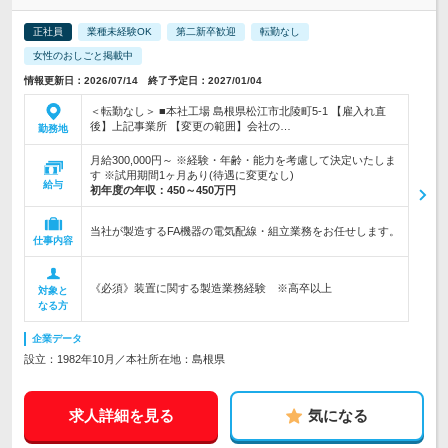
正社員
業種未経験OK
第二新卒歓迎
転勤なし
女性のおしごと掲載中
情報更新日：2026/07/14 終了予定日：2027/01/04
＜転勤なし＞ ■本社工場 島根県松江市北陵町5-1 【雇入れ直
後】上記事業所 【変更の範囲】会社の…
勤務地
月給300,000円～ ※経験・年齢・能力を考慮して決定いたしま
す ※試用期間1ヶ月あり(待遇に変更なし)
給与
初年度の年収：
450～450万円
当社が製造するFA機器の電気配線・組立業務をお任せします。
仕事内容
《必須》装置に関する製造業務経験 ※高卒以上
対象と
なる方
企業データ
設立：1982年10月／本社所在地：島根県
求人詳細を見る
気になる