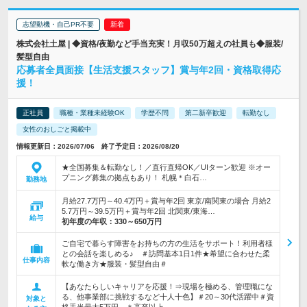
志望動機・自己PR不要
株式会社土屋 | ◆資格/夜勤など手当充実！月収50万超えの社員も◆服装/
髪型自由
応募者全員面接【生活支援スタッフ】賞与年2回・資格取得応
援！
正社員
職種・業種未経験OK
学歴不問
第二新卒歓迎
転勤なし
女性のおしごと掲載中
情報更新日：2026/07/06 終了予定日：2026/08/20
★全国募集＆転勤なし！／直行直帰OK／UIターン歓迎 ※オー
プニング募集の拠点もあり！ 札幌＊白石…
勤務地
月給27.7万円～40.4万円＋賞与年2回 東京/南関東の場合 月給2
5.7万円～39.5万円＋賞与年2回 北関東/東海…
給与
初年度の年収：
330～650万円
ご自宅で暮らす障害をお持ちの方の生活をサポート！利用者様
との会話を楽しめる♪ ＃訪問基本1日1件★希望に合わせた柔
仕事内容
軟な働き方★服装・髪型自由＃
【あなたらしいキャリアを応援！⇒現場を極める、管理職にな
る、他事業部に挑戦するなど十人十色】＃20～30代活躍中＃資
対象と