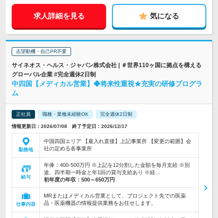
求人詳細を見る
気になる
志望動機・自己PR不要
サイネオス・ヘルス・ジャパン株式会社 | ＃世界110ヶ国に拠点を構える
グローバル企業 #完全週休2日制
中四国【メディカル営業】◆将来性重視★充実の研修プログラ
ム
正社員
職種・業種未経験OK
完全週休2日制
情報更新日：2026/07/08 終了予定日：2026/12/17
中国四国エリア 【雇入れ直後】上記事業所 【変更の範囲】会
社の定める各事業所
勤務地
年俸：400-500万円 ※上記を12分割した金額を毎月支給 ※別
途、四半期一時金と年1回の賞与支給あり ※経…
給与
初年度の年収：
500～650万円
MRまたはメディカル営業として、プロジェクト先での医薬
品・医薬機器の情報提供業務をお任せします。
仕事内容