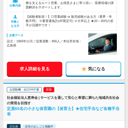
療を支えるルート営業。お得意さまに寄り添い、医療現場の課
仕事内容
題解決をサポートします。
【経験者歓迎！】◎営業経験 or 販売経験がある方（業界・年
数不問） ※要普通免許(AT限定可) ※大卒以上 ★20～30代の若
対象と
手が活躍中です！
なる方
企業データ
設立：1965年11月／従業員数：856人／本社所在地：
広島県
求人詳細を見る
気になる
志望動機・自己PR不要
社会福祉法人恵寿会 | サービスを通して安心と希望に満ちた地域共生社会
の実現を目指す
定員60名の小さな保育園の【保育士】★住宅手当など各種手当
有
正社員
女性のおしごと掲載中